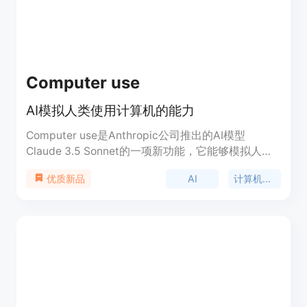
Computer use
AI模拟人类使用计算机的能力
Computer use是Anthropic公司推出的AI模型
Claude 3.5 Sonnet的一项新功能，它能够模拟人类
与计算机的交互方式，执行点击屏幕、输入信息等操
AI
计算机交互
优质新品
作。这项功能的开发代表了AI在模拟人类行为方面取
得了重大进展，为AI助理解锁了广泛的应用场景。
Computer use功能在安全性、多模态能力和逻辑推
理方面都有显著提升，代表了AI技术的新前沿。目
前，该功能处于公测阶段，其性能在同类AI模型中处
于领先地位。