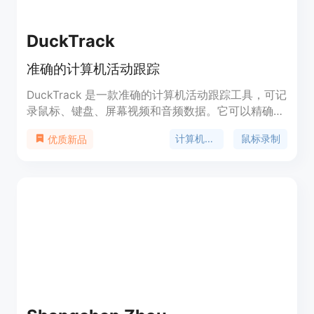
DuckTrack
准确的计算机活动跟踪
DuckTrack 是一款准确的计算机活动跟踪工具，可记
录鼠标、键盘、屏幕视频和音频数据。它可以精确记
录和回放鼠标和键盘操作，并提供屏幕录制功能。该
计算机活动跟踪
鼠标录制
优质新品
工具适用于所有主要操作系统，是一款便捷易用的桌
面应用程序。