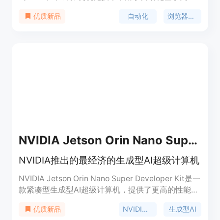
器的工作流程。它提供了一个简单的API端点，可以
自动化
浏览器工作流程
优质新品
完全自动化手动工作流程，替代易碎或不可靠的自动
化解决方案。
NVIDIA Jetson Orin Nano Super Developer Kit
NVIDIA推出的最经济的生成型AI超级计算机
NVIDIA Jetson Orin Nano Super Developer Kit是一
款紧凑型生成型AI超级计算机，提供了更高的性能和
更低的价格。它支持从商业AI开发者到业余爱好者和
NVIDIA Jetson
生成型AI
优质新品
学生的广泛用户群体，提供了1.7倍的生成型AI推理性