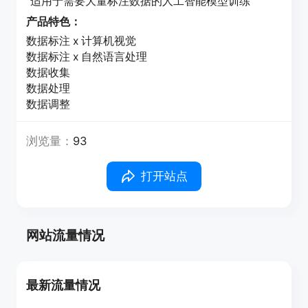
"适用于需要大量标注数据的人工智能模型训练"
产品特色：
数据标注 x 计算机视觉
数据标注 x 自然语言处理
数据收集
数据处理
数据调整
浏览量：
93
打开站点
网站流量情况
最新流量情况