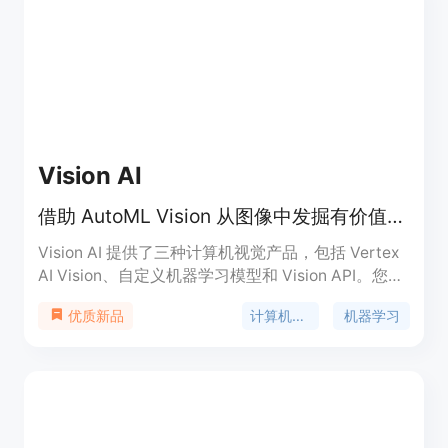
队可以专注于业务相关的事务。
Vision AI
借助 AutoML Vision 从图像中发掘有价值的信息、利用预训练的 Vision API 模型，或使用 Vertex AI Vision 创建计算机视觉应用
Vision AI 提供了三种计算机视觉产品，包括 Vertex
AI Vision、自定义机器学习模型和 Vision API。您可
以使用这些产品从图像中提取有价值的信息，进行图
计算机视觉
机器学习
优质新品
像分类和搜索，并创建各种计算机视觉应用。Vision
AI 提供简单易用的界面和功能强大的预训练模型，满
足不同用户需求。