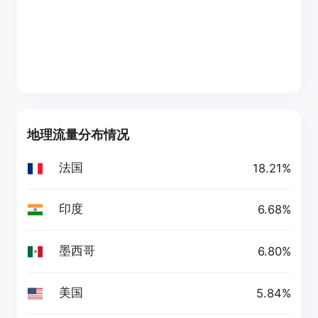
地理流量分布情况
法国
18.21%
印度
6.68%
墨西哥
6.80%
美国
5.84%