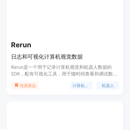
Rerun
日志和可视化计算机视觉数据
Rerun是一个用于记录计算机视觉和机器人数据的
SDK，配有可视化工具，用于随时间查看和调试数
据。它可以帮助您以最少的代码调试和理解系统的内
计算机视觉
机器人
优质新品
部状态和数据。Rerun提供灵活、快速和可移植的功
能，适用于实时应用和数据探索。