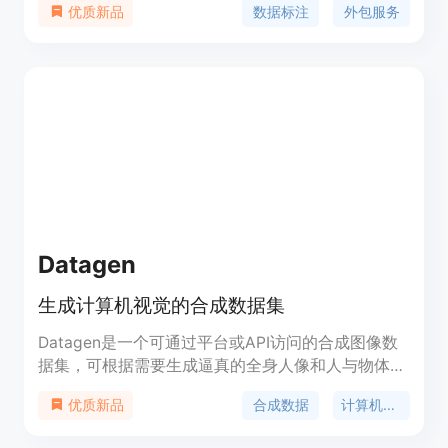
数据标注
外包服务
优质新品
斯加招聘并培训我们自己的数据标注团队，为他们提
供公平的薪水、良好的工作条件和职业发展机会。我
们拒绝使用众包实践，为您提供有意义和有影响力的
外包服务，并透明地提供用于人工智能的数据来源。
我们的任务由一位英语或法语经理负责，以实现紧密
的管理和沟通。我们提供灵活的价格，根据您的需求
和预算定价。我们重视数据的安全性和机密性，并采
取最佳的信息安全实践来保护数据。我们的数据标注
专家经过专业培训，为您提供高质量的标注数据，用
于培训您的人工智能模型。
Datagen
生成计算机视觉的合成数据集
Datagen是一个可通过平台或API访问的合成图像数
据集，可根据需要生成逼真的全身人像和人与物体在
不同环境中互动的场景。用户可以通过代码对单个参
合成数据
计算机视觉
优质新品
数进行完全控制，实现人类中心数据集的设计和生
成。