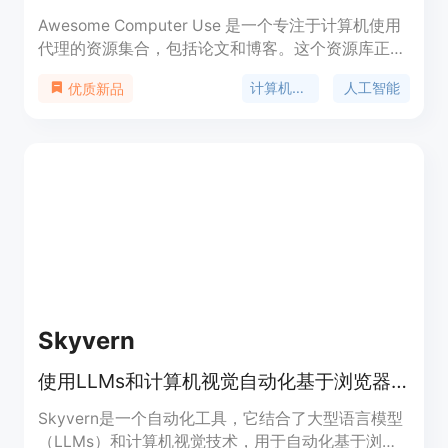
Awesome Computer Use 是一个专注于计算机使用
代理的资源集合，包括论文和博客。这个资源库正在
建设中，并将不断更新。它涵盖了与计算机使用代理
计算机使用代理
人工智能
优质新品
相关的多个方面，如模型框架、基础、代理数据和评
估等。这个项目对于研究人员和开发者来说是宝贵的
资源，因为它提供了最新的研究成果和技术动态。
Skyvern
使用LLMs和计算机视觉自动化基于浏览器的工作流程
Skyvern是一个自动化工具，它结合了大型语言模型
（LLMs）和计算机视觉技术，用于自动化基于浏览