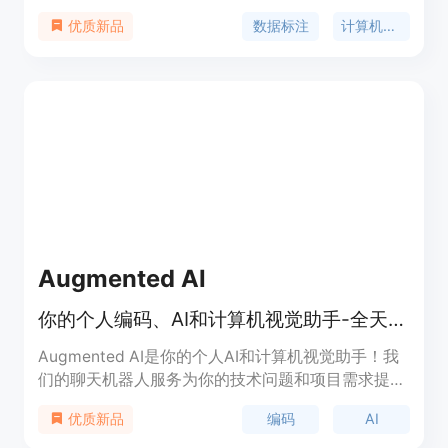
型，并下载结果，无需任何最低承诺。该平台支持多
数据标注
计算机视觉
优质新品
种数据标注类型，包括矩形、多边形、3D立方体、
关键点、语义分割、实例分割和泛视觉分割等，服务
于AI项目经理、机器学习工程师、AI初创公司和研究
团队，解决他们在数据标注过程中遇到的挑战。平台
以其无缝执行、成本计算器、指令生成器、免费任
务、API接入和团队访问等特点，为用户提供了一个
简单、高效、成本效益高的数据标注解决方案。
Augmented AI
你的个人编码、AI和计算机视觉助手-全天候提供支持
Augmented AI是你的个人AI和计算机视觉助手！我
们的聊天机器人服务为你的技术问题和项目需求提供
按需支持。无论你是初学者还是高级用户，我们的团
编码
AI
优质新品
队都可以帮助你提升技能水平。获得全天候专家指导