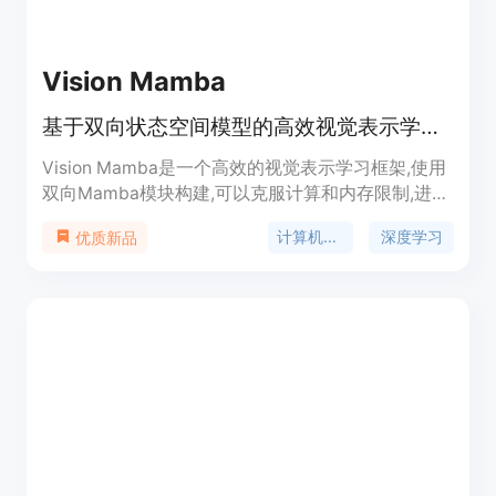
Vision Mamba
基于双向状态空间模型的高效视觉表示学习框架
Vision Mamba是一个高效的视觉表示学习框架,使用
双向Mamba模块构建,可以克服计算和内存限制,进行
高分辨率图像的Transformer风格理解。它不依赖自
计算机视觉
深度学习
优质新品
注意力机制,通过位置嵌入和双向状态空间模型压缩
视觉表示,实现更高性能,计算和内存效率也更好。该
框架在 ImageNet分类、COCO目标检测和ADE20k
语义分割任务上,性能优于经典的视觉Transformers,
如DeiT,但计算和内存效率提高2.8倍和86.8%。