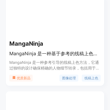
MangaNinja
MangaNinja 是一种基于参考的线稿上色方法，可实现精确匹配和细粒度交互控制。
MangaNinja 是一种参考引导的线稿上色方法，它通
过独特的设计确保精确的人物细节转录，包括用于促
进参考彩色图像和目标线稿之间对应学习的块洗牌模
图像处理
线稿上色
优质新品
块，以及用于实现细粒度颜色匹配的点驱动控制方
案。该模型在自收集的基准测试中表现出色，超越了
当前解决方案的精确上色能力。此外，其交互式点控
制在处理复杂情况（如极端姿势和阴影）、跨角色上
色、多参考协调等方面展现出巨大潜力，这些是现有
算法难以实现的。MangaNinja 由来自香港大学、香