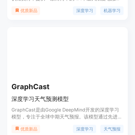
常见用例所需的用户操作次数，并提供清晰而可操作
深度学习
机器学习
优质新品
的错误信息。Keras旨在为任何希望推出基于机器学
习的应用程序的开发人员提供不公平的优势。Keras
专注于调试速度、代码优雅性和简洁性、可维护性和
可部署性。使用Keras，您的代码库更小，更易读，
更易于迭代。您的模型在XLA编译和Autograph优化
的加持下运行更快，并且更容易在每个平台（服务
器、移动设备、浏览器、嵌入式设备）上部署。
GraphCast
深度学习天气预测模型
GraphCast是由Google DeepMind开发的深度学习
模型，专注于全球中期天气预报。该模型通过先进的
机器学习技术，能够预测天气变化，提高预报的准确
深度学习
天气预报
优质新品
性和速度。GraphCast模型在科学研究中发挥重要作