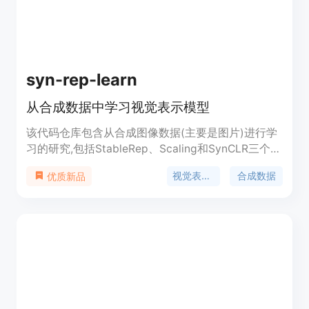
制。
syn-rep-learn
从合成数据中学习视觉表示模型
该代码仓库包含从合成图像数据(主要是图片)进行学
习的研究,包括StableRep、Scaling和SynCLR三个项
目。这些项目研究了如何利用文本到图像模型生成的
视觉表示学习
合成数据
优质新品
合成图像数据进行视觉表示模型的训练,并取得了非
常好的效果。