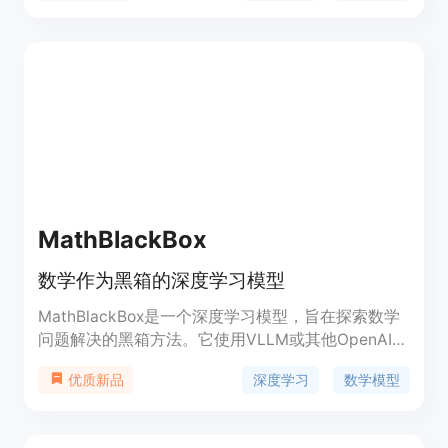
的中文翻译，翻译基于原书的最新版本，使用
ChatGPT进行机翻并进行人工审核，确保翻译的准确
性。
MathBlackBox
数学作为黑箱的深度学习模型
MathBlackBox是一个深度学习模型，旨在探索数学
问题解决的黑箱方法。它使用VLLM或其他OpenAI兼
容的方法，通过Huggingface工具包和OpenAI进行
深度学习
数学模型
优质新品
推理，支持在Slurm环境下运行，并能够处理多种数
据集。该项目目前处于早期阶段，需要充分测试后才
能部署到实际产品中。