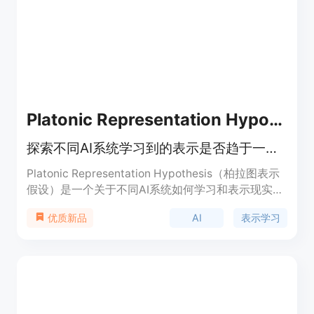
全保障，帮助企业在享受AI带来的便利的同时，满足
合规性要求。
Platonic Representation Hypothesis
探索不同AI系统学习到的表示是否趋于一致。
Platonic Representation Hypothesis（柏拉图表示
假设）是一个关于不同AI系统如何学习和表示现实世
界的理论。该理论认为，尽管不同AI系统可能以不同
AI
表示学习
优质新品
的方式学习（例如图像、文本等），但它们的内部表
示最终会趋于一致。这种观点基于所有数据（图像、
文本、声音等）都是某种底层现实的投影这一直觉。
该理论还探讨了如何衡量表示的一致性，以及导致一
致性的因素，如任务和数据压力，以及模型容量的增
加。此外，还讨论了这种一致性可能带来的意义和限