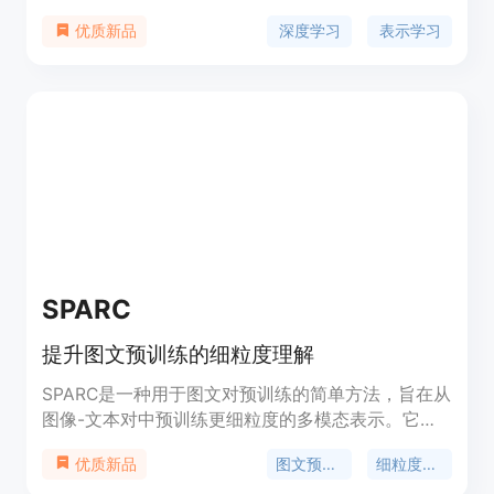
优点和背景信息。该产品具有多个模型可供选择。
深度学习
表示学习
优质新品
SPARC
提升图文预训练的细粒度理解
SPARC是一种用于图文对预训练的简单方法，旨在从
图像-文本对中预训练更细粒度的多模态表示。它利
用稀疏相似度度量和对图像块和语言标记进行分组，
图文预训练
细粒度理解
优质新品
通过对比细粒度的序列损失和全局图像与文本嵌入之