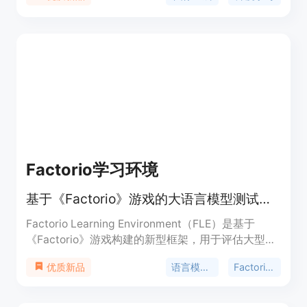
成的质量和多样性。
Factorio学习环境
基于《Factorio》游戏的大语言模型测试与学习环境
Factorio Learning Environment（FLE）是基于
《Factorio》游戏构建的新型框架，用于评估大型语
言模型（LLMs）在长期规划、程序合成和资源优化
语言模型评估
Factorio游戏
优质新品
方面的能力。随着LLMs逐渐饱和现有基准测试，FLE
提供了新的开放式评估方式。它的重要性在于能让研
究人员更全面、深入地了解LLMs的优势与不足。主