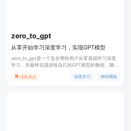
港科技大学、通义实验室和蚂蚁集团的研究人员共同
开发，相关论文已发表在 arXiv 上，代码也已开源。
zero_to_gpt
从零开始学习深度学习，实现GPT模型
zero_to_gpt是一个旨在帮助用户从零基础学习深度
学习，并最终实现训练自己的GPT模型的教程。随着
人工智能技术走出实验室并广泛应用于各行各业，社
深度学习
神经网络
优质新品
会对于能够理解并应用AI技术的人才需求日益增长。
本教程结合理论与实践，通过解决实际问题（如天气
预测、语言翻译等）来深入讲解深度学习的理论基
础，如梯度下降和反向传播。课程内容从基础的神经
网络架构和训练方法开始，逐步深入到复杂主题，如
变换器、GPU编程和分布式训练。