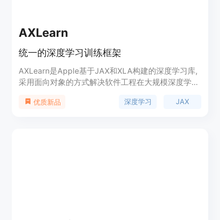
AXLearn
统一的深度学习训练框架
AXLearn是Apple基于JAX和XLA构建的深度学习库,
采用面向对象的方式解决软件工程在大规模深度学习
模型开发中的挑战。它的配置系统允许用户从可重用
深度学习
JAX
优质新品
的构建块中组合模型,并与其他库(如Flax和Hugging
Face transformers)集成。AXLearn旨在扩展训练规
模,支持数百亿参数的模型在数千个加速器上高效训
练,适合在公有云上部署。它还采用全局计算范式,允
许用户描述全局虚拟计算机上的计算,而不是单个加
速器。AXLearn支持广泛的应用,包括自然语言处理、
计算机视觉和语音识别,并包含用于训练最先进模型
的基线配置。