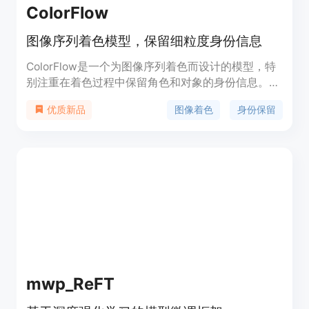
ColorFlow
图像序列着色模型，保留细粒度身份信息
ColorFlow是一个为图像序列着色而设计的模型，特
别注重在着色过程中保留角色和对象的身份信息。该
模型利用上下文信息，能够根据参考图像池为黑白图
图像着色
身份保留
优质新品
像序列中的不同元素（如角色的头发和服装）准确生
成颜色，并确保与参考图像的颜色一致性。
ColorFlow通过三个阶段的扩散模型框架，提出了一
种新颖的检索增强着色流程，无需每个身份的微调或
显式身份嵌入提取，即可实现具有相关颜色参考的图
像着色。ColorFlow的主要优点包括其在保留身份信
息的同时，还能提供高质量的着色效果，这对于卡通
或漫画系列的着色具有重要的市场价值。
mwp_ReFT