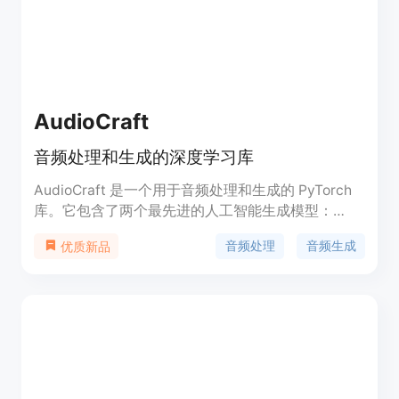
AudioCraft
音频处理和生成的深度学习库
AudioCraft 是一个用于音频处理和生成的 PyTorch
库。它包含了两个最先进的人工智能生成模型：
AudioGen 和 MusicGen，可以生成高质量的音频。
音频处理
音频生成
优质新品
AudioCraft 还提供了 EnCodec 音频压缩 / 分词器和
Multi Band Diffusion 解码器等功能。该库适用于音
频生成的深度学习研究。