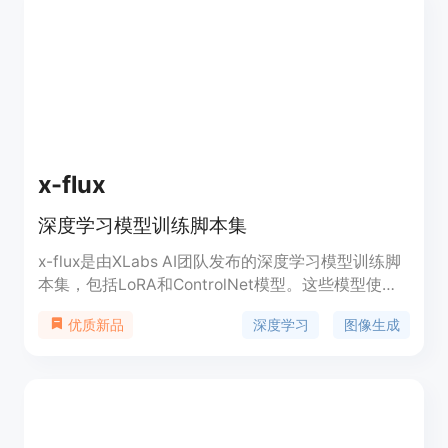
x-flux
深度学习模型训练脚本集
x-flux是由XLabs AI团队发布的深度学习模型训练脚
本集，包括LoRA和ControlNet模型。这些模型使用
DeepSpeed进行训练，支持512x512和1024x1024
深度学习
图像生成
优质新品
图片尺寸，并且提供了相应的训练配置文件和示例。
x-flux模型训练旨在提高图像生成的质量和效率，对
于AI图像生成领域具有重要意义。