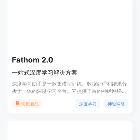
要优点是提供了开放式且难度呈指数级增长的挑战，
拥有结构化任务和开放式任务两种评估协议。该项目
由Jack Hopkins等人开发，以开源形式发布，免费
使用，定位是推动AI研究人员对复杂、开放式领域中
智能体能力的研究。
Fathom 2.0
一站式深度学习解决方案
深度学习助手是一款集模型训练、数据处理和结果分
析于一体的深度学习平台。它提供丰富的神经网络模
型，可以帮助用户快速构建和训练自己的深度学习模
深度学习
神经网络
优质新品
型。同时，它还具备数据预处理功能，方便用户对数
据进行清洗和转换。除此之外，深度学习助手还提供
了强大的结果分析工具，帮助用户深入理解和优化模
型效果。定价灵活合理，适用于个人开发者和企业用
户。