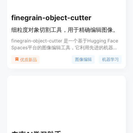
finegrain-object-cutter
细粒度对象切割工具，用于精确编辑图像。
finegrain-object-cutter 是一个基于Hugging Face
Spaces平台的图像编辑工具，它利用先进的机器学
习技术来实现对图像中对象的细粒度切割。该工具的
图像编辑
机器学习
优质新品
主要优点在于其高精度和易用性，用户可以通过简单
的操作来实现复杂的图像编辑任务。它特别适合需要
对图像进行精细处理的设计师和开发者，可以广泛应
用于图像编辑、增强现实、虚拟现实等领域。