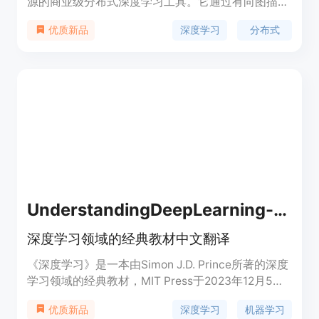
源的商业级分布式深度学习工具。它通过有向图描述
神经网络的计算步骤，支持常见的模型类型，并实现
深度学习
分布式
优质新品
了自动微分和并行计算。CNTK支持64位Linux和
Windows操作系统，可以作为Python、C或C++程序
的库使用，也可以通过其自身的模型描述语言
BrainScript作为独立的机器学习工具使用。
UnderstandingDeepLearning-ZH-CN
深度学习领域的经典教材中文翻译
《深度学习》是一本由Simon J.D. Prince所著的深度
学习领域的经典教材，MIT Press于2023年12月5日
出版。本书涵盖了深度学习领域的许多关键概念，适
深度学习
机器学习
优质新品
合初学者和有经验的开发者阅读。本仓库提供了该书