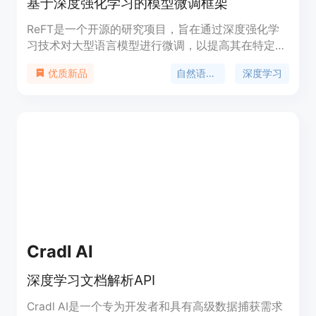
基于深度强化学习的模型微调框架
ReFT是一个开源的研究项目，旨在通过深度强化学
习技术对大型语言模型进行微调，以提高其在特定任
务上的表现。该项目提供了详细的代码和数据，以便
自然语言处理
深度学习
优质新品
研究人员和开发者能够复现论文中的结果。ReFT的
主要优点包括能够利用强化学习自动调整模型参数，
以及通过微调提高模型在特定任务上的性能。产品背
景信息显示，ReFT基于Codellama和Galactica模
型，遵循Apache2.0许可证。
Cradl AI
深度学习文档解析API
Cradl AI是一个专为开发者和具有高级数据捕获需求