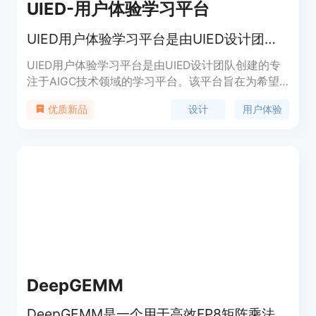
UIED-用户体验学习平台
UIED用户体验学习平台是由UIED设计团队创建的专注于AIGC技术领域的学习平台。
UIED用户体验学习平台是由UIED设计团队创建的专
注于AIGC技术领域的学习平台。该平台旨在为希望
深入了解AIGC和AI技术的设计师提供全面的教程、
设计
用户体验
优质新品
案例分析和实战项目。通过UIED，设计师可以学习
AIGC工具的操作方法、探索AI在设计中的应用案
例，并利用这些技术优化设计流程，提升创作质量。
DeepGEMM
DeepGEMM是一个用于高效FP8矩阵乘法的CUDA库，支持细粒度缩放和多种优化技术。