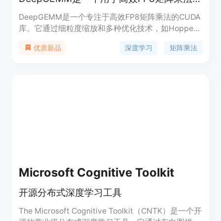
DeepGEMM是一个专注于高效FP8矩阵乘法的CUDA
库。它通过细粒度缩放和多种优化技术，如Hopper
TMA特性、持久化线程专业化、全JIT设计等，显著
深度学习
矩阵乘法
优质新品
提升了矩阵运算的性能。该库主要面向深度学习和高
性能计算领域，适用于需要高效矩阵运算的场景。它
支持NVIDIA Hopper架构的Tensor Core，并且在多
种矩阵形状下展现出卓越的性能。DeepGEMM的设
计简洁，核心代码仅约300行，易于学习和使用，同
时性能与专家优化的库相当或更好。开源免费的特性
使其成为研究人员和开发者进行深度学习优化和开发
的理想选择。
Microsoft Cognitive Toolkit
开源分布式深度学习工具
The Microsoft Cognitive Toolkit（CNTK）是一个开