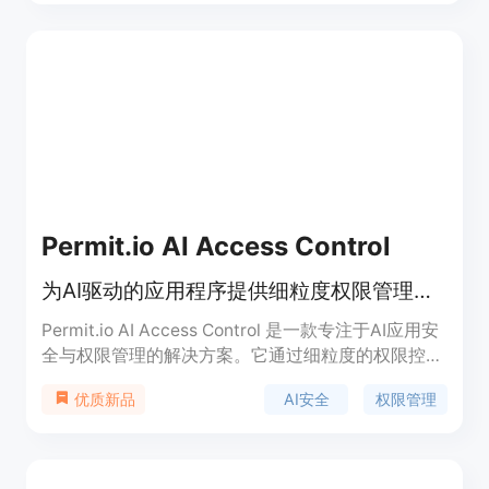
间的对比损失，学习同时编码全局和局部信息的表
示。SPARC在粗粒度信息的图像级任务和细粒度信息
的区域级任务上均表现出改进，包括分类、检索、目
标检测和分割。此外，SPARC提高了模型的可信度和
图像描述能力。
Permit.io AI Access Control
为AI驱动的应用程序提供细粒度权限管理，确保安全性和合规性。
Permit.io AI Access Control 是一款专注于AI应用安
全与权限管理的解决方案。它通过细粒度的权限控
制，确保AI交互的每个阶段（从输入到输出）都符合
AI安全
权限管理
优质新品
安全策略，防止未经授权的输入、数据泄露和有害输
出。该产品采用框架无关的技术，支持多种AI框架，
并提供灵活的集成方式，可逐步扩展到任何AI技术栈
中。Permit.io 的定位是为企业提供AI驱动应用的安