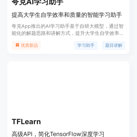
夸克AI学习助手
提高大学生自学效率和质量的智能学习助手
夸克App推出的AI学习助手基于自研大模型，通过智
能化的解题思路和讲解方式，提升大学生自学效率和
质量。采用夸克宝宝的虚拟形象进行题目讲解，提
学习助手
题目讲解
优质新品
供“考点分析”“详解步骤”“答案总结”等详细内容。并
通过夸克网盘实现学习资料备份和使用，以及夸克扫
描王提取核心复习内容。覆盖英语等学科的选择题、
填空题、阅读题等常考题型，后续将加入数学等学
科。
TFLearn
高级API，简化TensorFlow深度学习