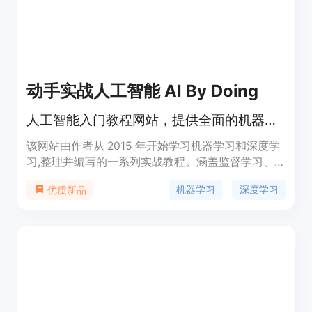
动手实战人工智能 AI By Doing
人工智能入门教程网站，提供全面的机器学习与深度学习知识。
该网站由作者从 2015 年开始学习机器学习和深度学
习,整理并编写的一系列实战教程。涵盖监督学习、
无监督学习、深度学习等多个领域,既有理论推导,又
机器学习
深度学习
优质新品
有代码实现,旨在帮助初学者全面掌握人工智能的基
础知识和实践技能。网站拥有独立域名,内容持续更
新,欢迎大家关注和学习。