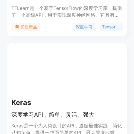
TFLearn是一个基于TensorFlow的深度学习库，提供
了一个高级API，用于实现深度神经网络。它具有易
于使用和理解的高级API，快速的原型设计功能，全
深度学习
TensorFlow
优质新品
面的TensorFlow透明性，并支持最新的深度学习技
术。TFLearn支持卷积网络、LSTM、双向RNN、批
量归一化、PReLU、残差网络、生成网络等模型。可
以用于图像分类、序列生成等任务。
Keras
深度学习API，简单、灵活、强大
Keras是一个为人类设计的API，遵循最佳实践，简化
认知负荷，提供一致而简单的API，最大限度地减少