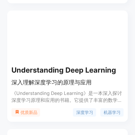
用，有助于更好地理解和预测天气模式，对气象学、
农业、航空等多个领域具有重要价值。
Understanding Deep Learning
深入理解深度学习的原理与应用
《Understanding Deep Learning》是一本深入探讨
深度学习原理和应用的书籍。它提供了丰富的数学背
景知识、监督学习、神经网络的构建与训练等深度学
深度学习
机器学习
优质新品
习领域的全面内容。书中提供的Python笔记本练习
帮助读者通过实践来加深理解。此外，还有为教师提
供的资源，包括图像、幻灯片和教辅材料。