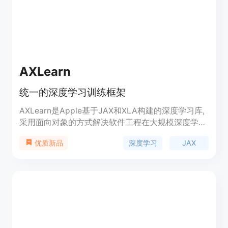
AXLearn
统一的深度学习训练框架
AXLearn是Apple基于JAX和XLA构建的深度学习库,
采用面向对象的方式解决软件工程在大规模深度学习
模型开发中的挑战。它的配置系统允许用户从可重用
深度学习
JAX
优质新品
的构建块中组合模型,并与其他库(如Flax和Hugging
Face transformers)集成。AXLearn旨在扩展训练规
模,支持数百亿参数的模型在数千个加速器上高效训
练,适合在公有云上部署。它还采用全局计算范式,允
许用户描述全局虚拟计算机上的计算,而不是单个加
速器。AXLearn支持广泛的应用,包括自然语言处理、
计算机视觉和语音识别,并包含用于训练最先进模型
的基线配置。