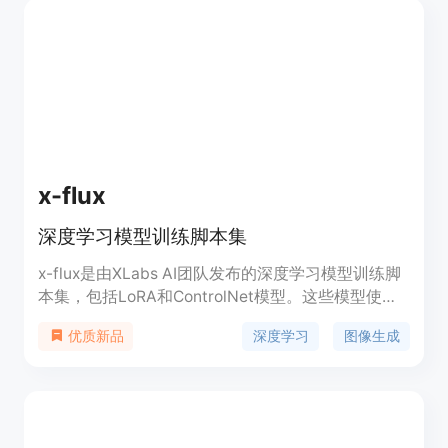
x-flux
深度学习模型训练脚本集
x-flux是由XLabs AI团队发布的深度学习模型训练脚
本集，包括LoRA和ControlNet模型。这些模型使用
DeepSpeed进行训练，支持512x512和1024x1024
深度学习
图像生成
优质新品
图片尺寸，并且提供了相应的训练配置文件和示例。
x-flux模型训练旨在提高图像生成的质量和效率，对
于AI图像生成领域具有重要意义。