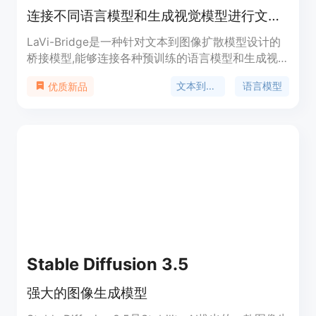
连接不同语言模型和生成视觉模型进行文本到图像生成
LaVi-Bridge是一种针对文本到图像扩散模型设计的
桥接模型,能够连接各种预训练的语言模型和生成视
觉模型。它通过利用LoRA和适配器,提供了一种灵活
文本到图像生成
语言模型
优质新品
的插拔式方法,无需修改原始语言和视觉模型的权
重。该模型与各种语言模型和生成视觉模型兼容,可
容纳不同的结构。在这一框架内,我们证明了通过整
合更高级的模块(如更先进的语言模型或生成视觉模
型)可以明显提高文本对齐或图像质量等能力。该模
型经过大量评估,证实了其有效性。
Stable Diffusion 3.5
强大的图像生成模型