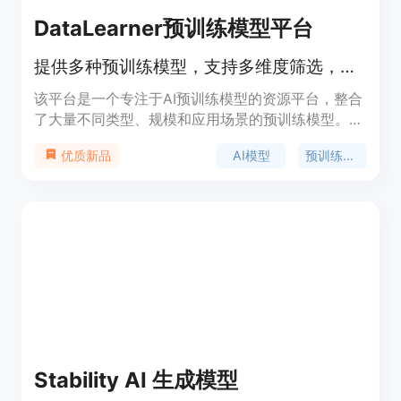
DataLearner预训练模型平台
提供多种预训练模型，支持多维度筛选，助力AI模型应用与开发。
该平台是一个专注于AI预训练模型的资源平台，整合
了大量不同类型、规模和应用场景的预训练模型。其
重要性在于为AI开发者和研究人员提供了便捷的模型
AI模型
预训练模型
优质新品
获取渠道，降低了模型开发的门槛。主要优点包括模
型分类细致、多维度筛选功能强大、信息展示详细且
提供智能推荐。产品背景是随着AI技术的发展，对预
训练模型的需求日益增长，平台应运而生。平台主要
定位为AI模型资源平台，部分模型免费商用，部分可
能需要付费，具体价格因模型而异。
Stability AI 生成模型