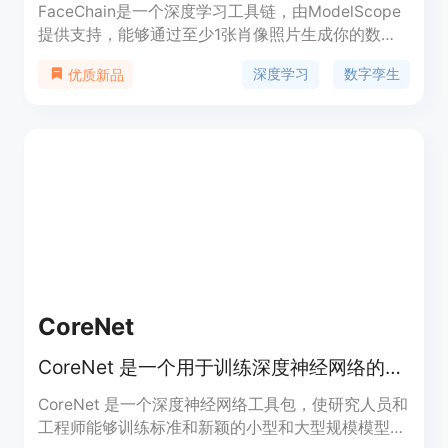
FaceChain是一个深度学习工具链，由ModelScope
提供支持，能够通过至少1张肖像照片生成你的数字
孪生体，并在不同设置中生成个人肖像（支持多种风
深度学习
数字孪生
优质新品
格）。用户可以通过FaceChain的Python脚本、熟悉
的Gradio界面或sd webui来训练数字孪生模型并生
成照片。FaceChain的主要优点包括其生成个性化肖
像的能力，支持多种风格，以及易于使用的界面。
CoreNet
CoreNet 是一个用于训练深度神经网络的库。
CoreNet 是一个深度神经网络工具包，使研究人员和
工程师能够训练标准和新颖的小型和大型规模模型，