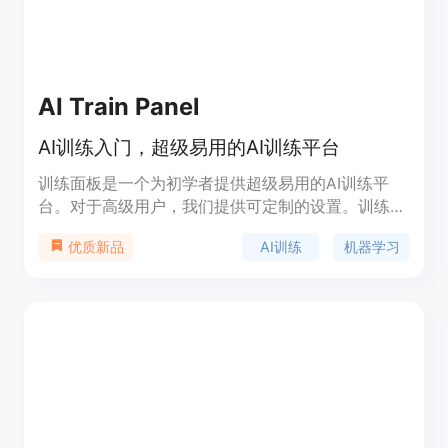
AI Train Panel
AI训练入门，超级易用的AI训练平台
训练面板是一个为初学者提供超级易用的AI训练平
台。对于高级用户，我们提供可定制的设置。训练面
板具有简洁直观的界面，使用户能够轻松地训练自己
AI训练
机器学习
优质新品
的AI模型。它支持各种机器学习算法和深度学习框
架，包括TensorFlow和PyTorch等。通过训练面板，
用户可以通过上传数据集、设置训练参数和监控训练
进度来训练和优化自己的AI模型。训练面板还提供模
型评估和预测功能，帮助用户评估模型的性能并进行
预测。定价灵活，提供免费试用和付费订阅选项。