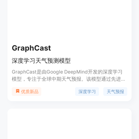
可以方便地下载和使用。
GraphCast
深度学习天气预测模型
GraphCast是由Google DeepMind开发的深度学习
模型，专注于全球中期天气预报。该模型通过先进的
机器学习技术，能够预测天气变化，提高预报的准确
深度学习
天气预报
优质新品
性和速度。GraphCast模型在科学研究中发挥重要作
用，有助于更好地理解和预测天气模式，对气象学、
农业、航空等多个领域具有重要价值。