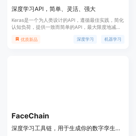
深度学习API，简单、灵活、强大
Keras是一个为人类设计的API，遵循最佳实践，简化
认知负荷，提供一致而简单的API，最大限度地减少
常见用例所需的用户操作次数，并提供清晰而可操作
深度学习
机器学习
优质新品
的错误信息。Keras旨在为任何希望推出基于机器学
习的应用程序的开发人员提供不公平的优势。Keras
专注于调试速度、代码优雅性和简洁性、可维护性和
可部署性。使用Keras，您的代码库更小，更易读，
更易于迭代。您的模型在XLA编译和Autograph优化
的加持下运行更快，并且更容易在每个平台（服务
器、移动设备、浏览器、嵌入式设备）上部署。
FaceChain
深度学习工具链，用于生成你的数字孪生体。