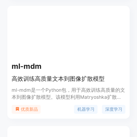
图像抠图效果。该工具提供了简单便捷的在线抠图体
验,支持图片上传抠图及URL抠图两种方式,可广泛应
用于图像编辑、电商平台中的人像处理等场景中。
ml-mdm
高效训练高质量文本到图像扩散模型
ml-mdm是一个Python包，用于高效训练高质量的文
本到图像扩散模型。该模型利用Matryoshka扩散模
型技术，能够在1024x1024像素的分辨率上训练单一
机器学习
深度学习
优质新品
像素空间模型，展现出强大的零样本泛化能力。