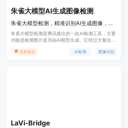
朱雀大模型AI生成图像检测
朱雀大模型检测，精准识别AI生成图像，助力内容真实性鉴别。
朱雀大模型检测是腾讯推出的一款AI检测工具，主要
功能是检测图片是否由AI模型生成。它经过大量自然
图片和生成图片的训练，涵盖摄影、艺术、绘画等内
AI检测
图像识别
优质新品
容，可检测多类主流文生图模型生成图片。该产品具
有高精度检测、快速响应等优点，对于维护内容真实
性、打击虚假信息传播具有重要意义。目前暂未明确
其具体价格，但从功能来看，主要面向需要进行内容
审核、鉴别真伪的机构和个人，如媒体、艺术机构
等。
LaVi-Bridge