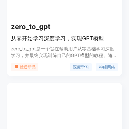
zero_to_gpt
从零开始学习深度学习，实现GPT模型
zero_to_gpt是一个旨在帮助用户从零基础学习深度
学习，并最终实现训练自己的GPT模型的教程。随着
人工智能技术走出实验室并广泛应用于各行各业，社
深度学习
神经网络
优质新品
会对于能够理解并应用AI技术的人才需求日益增长。
本教程结合理论与实践，通过解决实际问题（如天气
预测、语言翻译等）来深入讲解深度学习的理论基
础，如梯度下降和反向传播。课程内容从基础的神经
网络架构和训练方法开始，逐步深入到复杂主题，如
变换器、GPU编程和分布式训练。