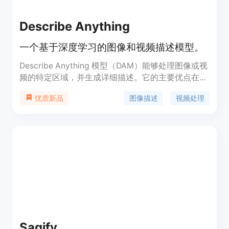
Describe Anything
一个基于深度学习的图像和视频描述模型。
Describe Anything 模型（DAM）能够处理图像或视
频的特定区域，并生成详细描述。它的主要优点在于
可以通过简单的标记（点、框、涂鸦或掩码）来生成
图像描述
视频处理
优质新品
高质量的本地化描述，极大地提升了计算机视觉领域
的图像理解能力。该模型由 NVIDIA 和多所大学联合
开发，适合用于研究、开发和实际应用中。
Sagify