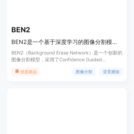
BEN2
BEN2是一个基于深度学习的图像分割模型，专注于背景擦除和前景提取。
BEN2（Background Erase Network）是一个创新的
图像分割模型，采用了Confidence Guided
Matting（CGM）流程。它通过一个细化网络专门处
图像分割
背景擦除
优质新品
理模型置信度较低的像素，从而实现更精确的抠图效
果。BEN2在头发抠图、4K图像处理、目标分割和边
缘细化方面表现出色。其基础模型是开源的，用户可
以通过API或Web演示免费试用完整模型。该模型训
练数据包括DIS5k数据集和22K专有分割数据集，能
够满足多种图像处理需求。