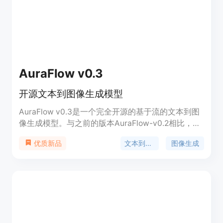
AuraFlow v0.3
开源文本到图像生成模型
AuraFlow v0.3是一个完全开源的基于流的文本到图
像生成模型。与之前的版本AuraFlow-v0.2相比，该
模型经过了更多的计算训练，并在美学数据集上进行
文本到图像
图像生成
优质新品
了微调，支持各种宽高比，宽度和高度可达1536像
素。该模型在GenEval上取得了最先进的结果，目前
处于beta测试阶段，正在不断改进中，社区反馈非常
重要。