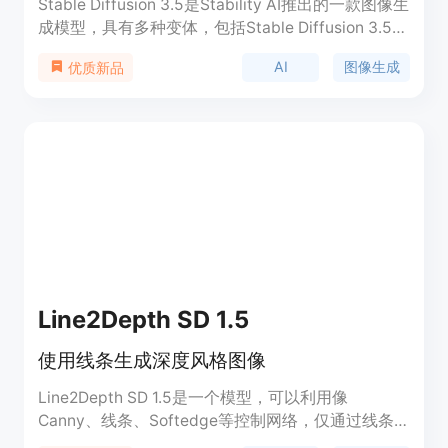
Stable Diffusion 3.5是Stability AI推出的一款图像生
成模型，具有多种变体，包括Stable Diffusion 3.5
Large和Stable Diffusion 3.5 Large Turbo。这些模
AI
图像生成
优质新品
型可高度定制，能在消费级硬件上运行，并且根据
Stability AI社区许可协议，可以免费用于商业和非商
业用途。该模型的发布体现了Stability AI致力于让视
觉媒体变革的工具更易于获取、更前沿、更自由的使
命。
Line2Depth SD 1.5
使用线条生成深度风格图像
Line2Depth SD 1.5是一个模型，可以利用像
Canny、线条、Softedge等控制网络，仅通过线条
创建具有深度感的图像。在提示中添加'depth, 3d'。