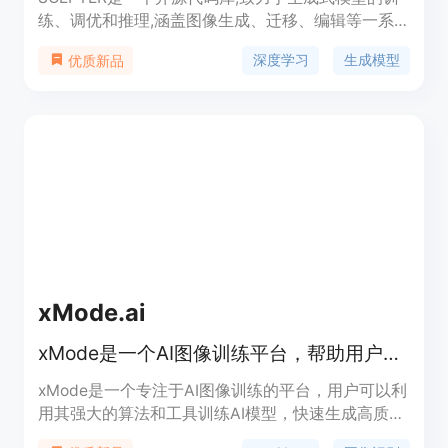
练、调优和推理,涵盖图像生成、迁移、编辑等一系
列下游任务。它整合了社区主流实现以及阿里巴巴通
深度学习
生成模型
优质新品
逸实验室自研方法,为生成式领域的研究人员和从业
者提供全面、通用的工具集。这个多功能库旨在促进
创新,加速这个快速发展的领域的进步。
xMode.ai
xMode是一个AI图像训练平台，帮助用户训练和生成AI图像。
xMode是一个专注于AI图像训练的平台，用户可以利
用其强大的算法和工具训练AI模型，快速生成高质量
的图像内容。xMode的主要优点在于提供高效的训练