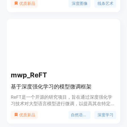
深度图像
线条艺术
优质新品
Lora文件名后的数字表示合并的Lora数量，每个将产
生不同的结果，因此请选择一个效果较好的。
mwp_ReFT
基于深度强化学习的模型微调框架
ReFT是一个开源的研究项目，旨在通过深度强化学
习技术对大型语言模型进行微调，以提高其在特定任
务上的表现。该项目提供了详细的代码和数据，以便
自然语言处理
深度学习
优质新品
研究人员和开发者能够复现论文中的结果。ReFT的
主要优点包括能够利用强化学习自动调整模型参数，