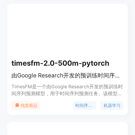
以及通过微调提高模型在特定任务上的性能。产品背
景信息显示，ReFT基于Codellama和Galactica模
型，遵循Apache2.0许可证。
timesfm-2.0-500m-pytorch
由Google Research开发的预训练时间序列预测模型。
TimesFM是一个由Google Research开发的预训练时
间序列预测模型，用于时间序列预测任务。该模型在
多个数据集上进行了预训练，能够处理不同频率和长
时间序列预测
机器学习
优质新品
度的时间序列数据。其主要优点包括高性能、可扩展
性强以及易于使用。该模型适用于需要准确预测时间
序列数据的各种应用场景，如金融、气象、能源等领
域。该模型在Hugging Face平台上免费提供，用户