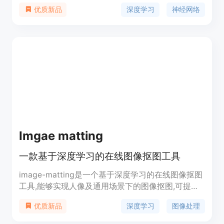
用于各种任务，包括基础模型（例如 CLIP 和
深度学习
神经网络
优质新品
LLM）、对象分类、对象检测和语义分割。
Imgae matting
一款基于深度学习的在线图像抠图工具
image-matting是一个基于深度学习的在线图像抠图
工具,能够实现人像及通用场景下的图像抠图,可提取
图像中的主体物体并输出对应的背景图、前景图及遮
深度学习
图像处理
优质新品
罩。该工具使用了模型堂的cv_unet_image-matting
和cv_unet_universal-matting模型,实现了高质量的