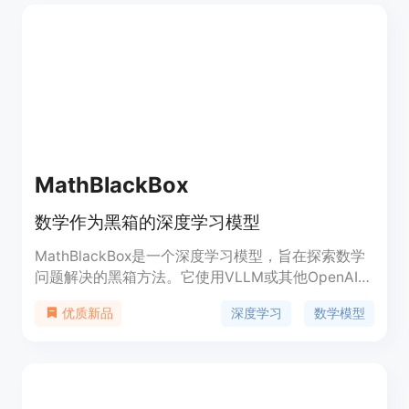
进行模型训练。
MathBlackBox
数学作为黑箱的深度学习模型
MathBlackBox是一个深度学习模型，旨在探索数学
问题解决的黑箱方法。它使用VLLM或其他OpenAI兼
容的方法，通过Huggingface工具包和OpenAI进行
深度学习
数学模型
优质新品
推理，支持在Slurm环境下运行，并能够处理多种数
据集。该项目目前处于早期阶段，需要充分测试后才
能部署到实际产品中。