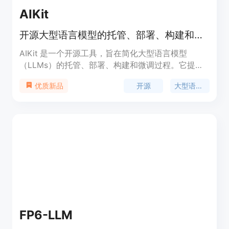
AIKit
开源大型语言模型的托管、部署、构建和微调一站式解决方案。
AIKit 是一个开源工具，旨在简化大型语言模型
（LLMs）的托管、部署、构建和微调过程。它提供
了与OpenAI API兼容的REST API，支持多种推理能
开源
大型语言模型
优质新品
力和格式，使用户可以使用任何兼容的客户端发送请
求。此外，AIKit 还提供了一个可扩展的微调接口，
支持Unsloth，为用户提供快速、内存高效且易于使
用的微调体验。
FP6-LLM