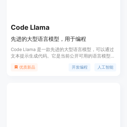
Code Llama
先进的大型语言模型，用于编程
Code Llama 是一款先进的大型语言模型，可以通过
文本提示生成代码。它是当前公开可用的语言模型中
在编程任务上达到最佳性能的模型之一。Code
开发编程
人工智能
优质新品
Llama 可以帮助开发人员提高工作效率，降低编码门
槛，并作为一个教育工具帮助编程学习者编写更健
壮、更好文档化的软件。Code Llama 提供了多个版
本，包括基础版、针对 Python 的专用版和针对自然
语言指令的定制版。它支持多种流行的编程语言，如
Python、C++、Java 等。Code Llama 免费供研究
和商业使用。