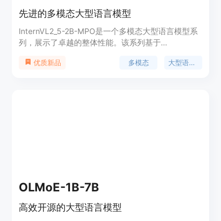
先进的多模态大型语言模型
InternVL2_5-2B-MPO是一个多模态大型语言模型系
列，展示了卓越的整体性能。该系列基于
InternVL2.5和混合偏好优化构建。它集成了新增量
多模态
大型语言模型
优质新品
预训练的InternViT与各种预训练的大型语言模型，包
括InternLM 2.5和Qwen 2.5，使用随机初始化的
MLP投影器。该模型在多模态任务中表现出色，能够
处理包括图像和文本在内的多种数据类型，适用于需
要理解和生成多模态内容的场景。
OLMoE-1B-7B
高效开源的大型语言模型