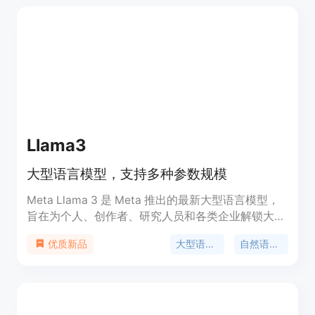
Megatron-Core训练代码为社区提供了宝贵的资源。
Llama3
大型语言模型，支持多种参数规模
Meta Llama 3 是 Meta 推出的最新大型语言模型，
旨在为个人、创作者、研究人员和各类企业解锁大型
语言模型的能力。该模型包含从8B到70B参数的不同
大型语言模型
自然语言处理
优质新品
规模版本，支持预训练和指令调优。模型通过
GitHub 仓库提供，用户可以通过下载模型权重和分
词器进行本地推理。Meta Llama 3 的发布标志着大
型语言模型技术的进一步普及和应用，具有广泛的研
究和商业潜力。