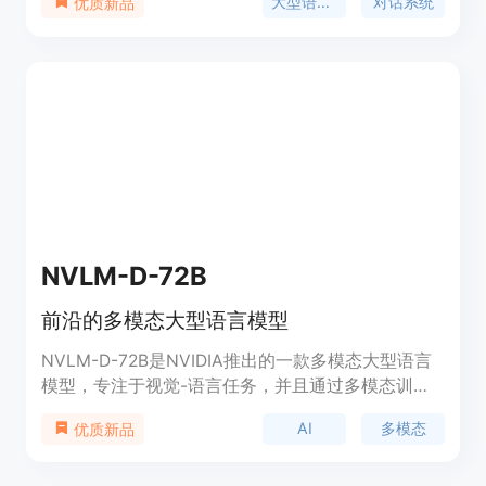
大型语言模型
对话系统
优质新品
督式微调(SFT)、直接偏好优化(DPO)和奖励感知偏
好优化(RPO)等额外的对齐步骤。模型在约20K人工
标注数据的基础上，通过合成数据生成管道合成了超
过98%的用于监督微调和偏好微调的数据。这使得模
型在人类对话偏好、数学推理、编码和指令遵循方面
表现良好，并且能够为多种用例生成高质量的合成数
据。
NVLM-D-72B
前沿的多模态大型语言模型
NVLM-D-72B是NVIDIA推出的一款多模态大型语言
模型，专注于视觉-语言任务，并且通过多模态训练
提升了文本性能。该模型在视觉-语言基准测试中取
AI
多模态
优质新品
得了与业界领先模型相媲美的成绩。