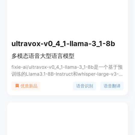
ultravox-v0_4_1-llama-3_1-8b
多模态语音大型语言模型
fixie-ai/ultravox-v0_4_1-llama-3_1-8b是一个基于预
训练的Llama3.1-8B-Instruct和whisper-large-v3-
turbo的大型语言模型，能够处理语音和文本输入，
语音识别
语音翻译
优质新品
生成文本输出。该模型通过特殊的<|audio|>伪标记
将输入音频转换为嵌入，并生成输出文本。未来版本
计划扩展标记词汇以支持生成语义和声学音频标记，
进而可以用于声码器产生语音输出。该模型在翻译评
估中表现出色，且没有偏好调整，适用于语音代理、
语音到语音翻译、语音分析等场景。