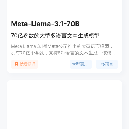
Meta-Llama-3.1-70B
70亿参数的大型多语言文本生成模型
Meta Llama 3.1是Meta公司推出的大型语言模型，
拥有70亿个参数，支持8种语言的文本生成。该模型
采用优化的Transformer架构，并通过监督式微调和
大型语言模型
多语言
优质新品
人类反馈强化学习进一步优化，以符合人类对帮助性
和安全性的偏好。模型在多语言对话使用案例中表现
优异，超越了许多现有的开源和封闭聊天模型。