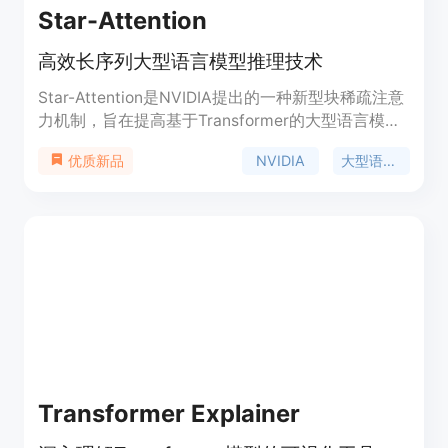
Star-Attention
高效长序列大型语言模型推理技术
Star-Attention是NVIDIA提出的一种新型块稀疏注意
力机制，旨在提高基于Transformer的大型语言模型
（LLM）在长序列上的推理效率。该技术通过两个阶
NVIDIA
大型语言模型
优质新品
段的操作显著提高了推理速度，同时保持了95-100%
的准确率。它与大多数基于Transformer的LLM兼
容，无需额外训练或微调即可直接使用，并且可以与
其他优化方法如Flash Attention和KV缓存压缩技术
结合使用，进一步提升性能。
Transformer Explainer