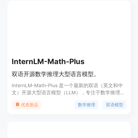
InternLM-Math-Plus
双语开源数学推理大型语言模型。
InternLM-Math-Plus 是一个最新的双语（英文和中
文）开源大型语言模型（LLM），专注于数学推理，
具有解决、证明、验证和增强数学问题的能力。它在
数学推理
双语模型
优质新品
非正式数学推理（如思维链和代码解释）和正式数学
推理（如LEAN 4翻译和证明）方面都有显著的性能
提升。