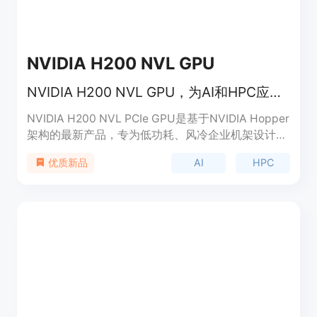
NVIDIA H200 NVL GPU
NVIDIA H200 NVL GPU，为AI和HPC应用加速
NVIDIA H200 NVL PCIe GPU是基于NVIDIA Hopper
架构的最新产品，专为低功耗、风冷企业机架设计，
提供灵活的配置以加速各种规模的AI和高性能计算
AI
HPC
优质新品
(HPC)工作负载。H200 NVL拥有比NVIDIA H100
NVL更高的内存和带宽，能够更快地微调大型语言模
型(llm)，并提供高达1.7倍的推理性能提升。此外，
H200 NVL还支持NVIDIA NVLink技术，实现GPU间
通信速度比第五代PCIe快7倍，满足HPC、大型语言
模型推理和微调的需求。H200 NVL还附带了强大的
软件工具，包括NVIDIA AI Enterprise，这是一个云
原生软件平台，用于开发和部署生产AI。