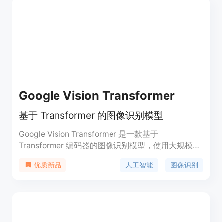
2.5和Qwen 2.5，使用随机初始化的MLP投影器。
InternVL 2.5系列模型在多模态任务中展现出卓越的
性能，尤其在视觉感知和多模态能力方面。
Google Vision Transformer
基于 Transformer 的图像识别模型
Google Vision Transformer 是一款基于
Transformer 编码器的图像识别模型，使用大规模图
像数据进行预训练，可用于图像分类等任务。该模型
人工智能
图像识别
优质新品
在 ImageNet-21k 数据集上进行了预训练，并在
ImageNet 数据集上进行了微调，具备良好的图像特
征提取能力。该模型通过将图像切分为固定大小的图
像块，并线性嵌入这些图像块来处理图像数据。同
时，模型在输入序列前添加了位置编码，以便在