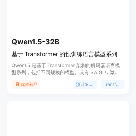
Transformer 编码器中处理序列数据。用户可以通过
在预训练的编码器之上添加线性层进行图像分类等任
务。Google Vision Transformer 的优势在于其强大
的图像特征学习能力和广泛的适用性。该模型免费提
供使用。
Qwen1.5-32B
基于 Transformer 的预训练语言模型系列
Qwen1.5 是基于 Transformer 架构的解码器语言模
型系列，包括不同规模的模型。具有 SwiGLU 激
活、注意力 QKV 偏置、组查询注意力等特性。支持
预训练模型
Transformer
优质新品
多种自然语言和代码。推荐进行后续训练，如 SFT、
RLHF 等。定价免费。