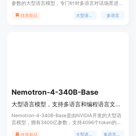
参数的大型语言模型，专门针对多语言对话场景进行
了优化。该模型使用优化的Transformer架构，并通
大型语言模型
多语言
优质新品
过监督式微调(SFT)和基于人类反馈的强化学习
(RLHF)来提高其有用性和安全性。它支持多种语
言，并能够处理文本生成任务，是自然语言处理领域
的一项重要技术。
Nemotron-4-340B-Base
大型语言模型，支持多语言和编程语言文本生成。
Nemotron-4-340B-Base是由NVIDIA开发的大型语
言模型，拥有3400亿参数，支持4096个token的上
下文长度，适用于生成合成数据，帮助研究人员和开
大型语言模型
多语言支持
优质新品