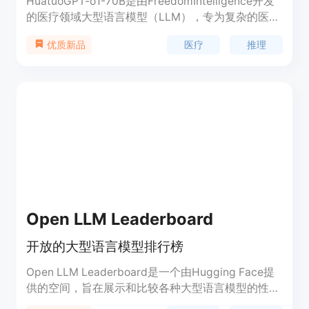
HuatuoGPT-o1-70B是由FreedomIntelligence开发
的医疗领域大型语言模型（LLM），专为复杂的医疗
推理设计。该模型在提供最终响应之前，会生成一个
医疗
推理
优质新品
复杂的思考过程，反映并完善其推理。HuatuoGPT-
o1-70B能够处理复杂的医疗问题，提供深思熟虑的
答案，这对于提高医疗决策的质量和效率至关重要。
该模型基于LLaMA-3.1-70B架构，支持英文，并且可
以部署在多种工具上，如vllm或Sglang，或者直接进
行推理。
Open LLM Leaderboard
开放的大型语言模型排行榜
Open LLM Leaderboard是一个由Hugging Face提
供的空间，旨在展示和比较各种大型语言模型的性
能。它为开发者、研究人员和企业提供了一个平台，