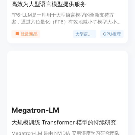
高效为大型语言模型提供服务
FP6-LLM是一种用于大型语言模型的全新支持方
案，通过六位量化（FP6）有效地减小了模型大小，
并在各种应用中始终保持模型质量。我们提出了TC-
大型语言模型
GPU推理
优质新品
FPx，这是第一个完整的GPU内核设计方案，统一支
持各种量化位宽的浮点权重。我们将TC-FPx内核集
成到现有推理系统中，为量化的LLM推理提供了全新
的端到端支持（称为FP6-LLM），实现了推理成本
和模型质量之间更好的权衡。实验证明，FP6-LLM
使得使用单个GPU进行LLaMA-70b推理成为可能，
实现的规范化推理吞吐量比FP16基准高1.69倍至2.65
倍。
Megatron-LM
大规模训练 Transformer 模型的持续研究
Megatron-LM 是由 NVIDIA 应用深度学习研究团队