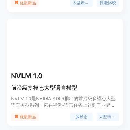
大型语言模型
性能比较
优质新品
可以查看不同模型在特定任务上的表现，从而帮助用
户选择最适合自己需求的模型。
NVLM 1.0
前沿级多模态大型语言模型
NVLM 1.0是NVIDIA ADLR推出的前沿级多模态大型
语言模型系列，它在视觉-语言任务上达到了业界领
先水平，与顶级专有模型和开放访问模型相媲美。该
多模态
大型语言模型
优质新品
模型在多模态训练后，甚至在纯文本任务上的准确性
上也有所提高。NVLM 1.0的开源模型权重和