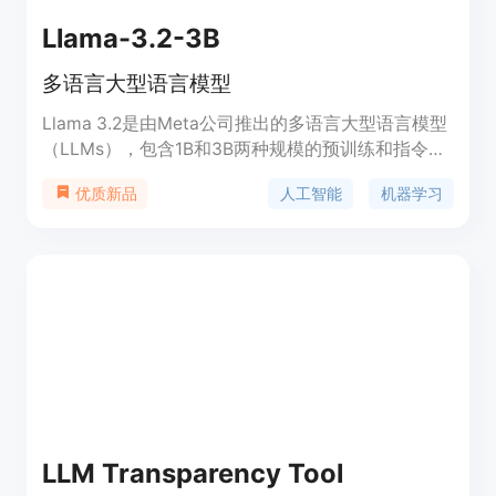
Llama-3.2-3B
多语言大型语言模型
Llama 3.2是由Meta公司推出的多语言大型语言模型
（LLMs），包含1B和3B两种规模的预训练和指令调
优生成模型。这些模型在多种语言对话用例中进行了
人工智能
机器学习
优质新品
优化，包括代理检索和总结任务。Llama 3.2在许多
行业基准测试中的表现优于许多现有的开源和封闭聊
天模型。
LLM Transparency Tool