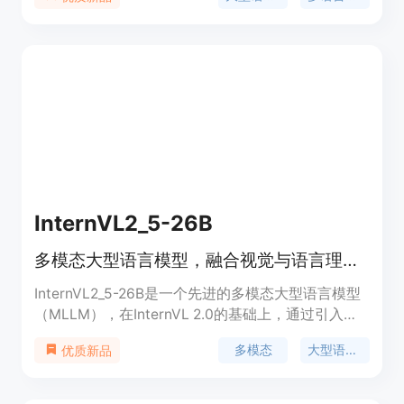
发者构建自己的大型语言模型。模型经过9万亿
token的预训练，涵盖50多种自然语言和40多种编程
语言。NVIDIA开放模型许可允许商业使用和派生模
型的创建与分发，不声明对使用模型或派生模型生成
的任何输出拥有所有权。
InternVL2_5-26B
多模态大型语言模型，融合视觉与语言理解。
InternVL2_5-26B是一个先进的多模态大型语言模型
（MLLM），在InternVL 2.0的基础上，通过引入显
著的训练和测试策略增强以及数据质量提升，进一步
多模态
大型语言模型
优质新品
发展而来。该模型保持了其前身的“ViT-MLP-LLM”核
心模型架构，并集成了新增量预训练的InternViT与各
种预训练的大型语言模型（LLMs），例如InternLM