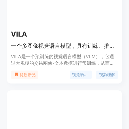
VILA
一个多图像视觉语言模型，具有训练、推理和评估方案，可从云端部署到边缘设备（如Jetson Orin和笔记本电脑）。
VILA是一个预训练的视觉语言模型（VLM），它通
过大规模的交错图像-文本数据进行预训练，从而实
现视频理解和多图像理解能力。VILA通过AWQ 4bit
视觉语言模型
视频理解
优质新品
量化和TinyChat框架在边缘设备上可部署。主要优点
包括：1) 交错图像-文本数据对于提升性能至关重
要；2) 在交错图像-文本预训练期间不冻结大型语言
模型（LLM）可以促进上下文学习；3) 重新混合文
本指令数据对于提升VLM和纯文本性能至关重要；4)
标记压缩可以扩展视频帧数。VILA展示了包括视频
推理、上下文学习、视觉思维链和更好的世界知识等
引人入胜的能力。