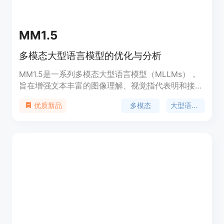
MM1.5
多模态大型语言模型的优化与分析
MM1.5是一系列多模态大型语言模型（MLLMs），
旨在增强文本丰富的图像理解、视觉指代表明和接地
以及多图像推理的能力。该模型基于MM1架构，采用
多模态
大型语言模型
优质新品
以数据为中心的模型训练方法，系统地探索了整个模
型训练生命周期中不同数据混合的影响。MM1.5模型
从1B到30B参数不等，包括密集型和混合专家
（MoE）变体，并通过广泛的实证研究和消融研究，
提供了详细的训练过程和决策见解，为未来MLLM开
发研究提供了宝贵的指导。