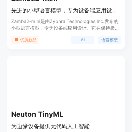
先进的小型语言模型，专为设备端应用设计。
Zamba2-mini是由Zyphra Technologies Inc.发布的
小型语言模型，专为设备端应用设计。它在保持极小
的内存占用(<700MB)的同时，实现了与更大模型相
AI
语言模型
优质新品
媲美的评估分数和性能。该模型采用了4bit量化技
术，具有7倍参数下降的同时保持相同性能的特点。
Zamba2-mini在推理效率上表现出色，与Phi3-3.8B
等更大模型相比，具有更快的首令牌生成时间、更低
的内存开销和更低的生成延迟。此外，该模型的权重
已开源发布(Apache 2.0)，允许研究人员、开发者和
公司利用其能力，推动高效基础模型的边界。
Neuton TinyML
为边缘设备提供无代码人工智能