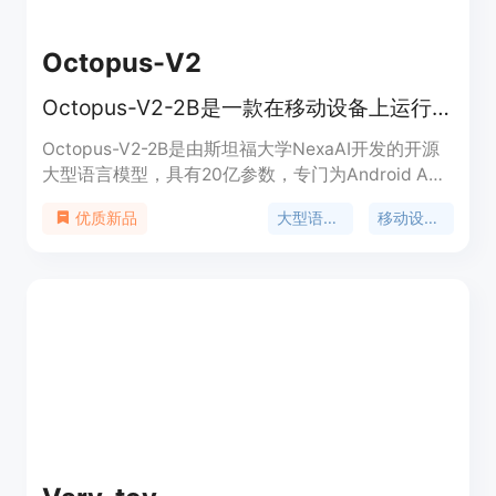
Octopus-V2
Octopus-V2-2B是一款在移动设备上运行的2B LLMs，性能优于GPT-4
Octopus-V2-2B是由斯坦福大学NexaAI开发的开源
大型语言模型，具有20亿参数，专门为Android API
的功能调用定制。它采用了独特的功能性标记策略，
大型语言模型
移动设备优化
优质新品
用于训练和推理阶段，使其达到与GPT-4相当的性能
水平，并提高了推理速度。Octopus-V2-2B特别适
合边缘计算设备，能够在设备上直接运行，支持广泛
的应用场景。