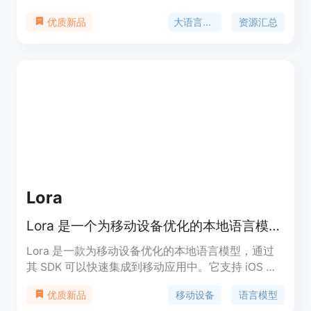
调、推理、评估到实际应用等一系列资源和工具。它
大语言模型
资源汇总
优质新品
的重要性在于为研究人员和开发者提供了一个全面的
资源库，以便于他们能够更高效地开发和优化自己的
语言模型。该平台由王荣胜维护，持续更新，为LLM
领域的发展提供了强有力的支持。
Lora
Lora 是一个为移动设备优化的本地语言模型，支持 iOS 和 Android 平台。
Lora 是一款为移动设备优化的本地语言模型，通过
其 SDK 可以快速集成到移动应用中。它支持 iOS 和
Android 平台，性能与 GPT-4o-mini 相当，拥有
移动设备
语言模型
优质新品
1.5GB 大小和 24 亿参数，专为实时移动推理进行了