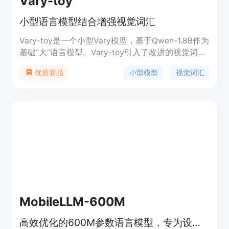
Vary-toy
小型语言模型结合增强视觉词汇
Vary-toy是一个小型Vary模型，基于Qwen-1.8B作为
基础“大”语言模型。Vary-toy引入了改进的视觉词
汇，使模型不仅具备Vary的所有特性，还具有更广泛
小型模型
视觉词汇
优质新品
的泛化能力。具体来说，在生成视觉词汇的过程中，
我们用目标检测驱动的正样本数据替换自然图像的负
样本，更充分地利用了词汇网络的容量，使其能够高
效地编码与自然物体对应的视觉信息。在实验中，
Vary-toy在DocVQA上实现了65.6%的ANLS，在
ChartQA上实现了59.1%的准确率，在RefCOCO上实
现了88.1%的准确率，在MMVet上实现了29%的准确
率。定价：免费试用，付费版本定价待定。定位：为
研究人员提供在资源有限的情况下在普通GPU上训练
和部署LVLMs的解决方案。
MobileLLM-600M
高效优化的600M参数语言模型，专为设备端应用设计。