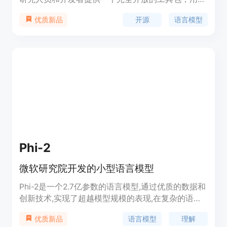
在设备上进行人工智能实验。该应用支持在 iPhone
开源
语言模型
优质新品
和 iPad 上离线运行，确保用户数据完全私密。它基
于高效的 OLMoE 模型构建，通过优化和量化，使其
在移动设备上运行时保持高性能。该应用的开源特性
使其成为研究和开发新一代设备端人工智能应用的重
要基础。
Phi-2
微软研究院开发的小型语言模型
Phi-2是一个2.7亿参数的语言模型,通过优质的数据和
创新技术,实现了超越模型规模的表现,在复杂的语言
理解和推理测试中,匹敌或超过大25倍规模的模型。
语言模型
理解
优质新品