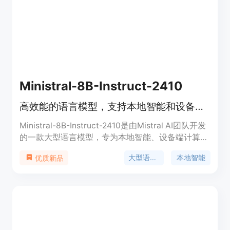
能，是设备端自然语言处理应用的理想选择。
Ministral-8B-Instruct-2410
高效能的语言模型，支持本地智能和设备端计算。
Ministral-8B-Instruct-2410是由Mistral AI团队开发
的一款大型语言模型，专为本地智能、设备端计算和
边缘使用场景设计。该模型在类似的大小模型中表现
大型语言模型
本地智能
优质新品
优异，支持128k上下文窗口和交错滑动窗口注意力机
制，能够在多语言和代码数据上进行训练，支持函数
调用，词汇量达到131k。Ministral-8B-Instruct-
2410模型在各种基准测试中表现出色，包括知识与
常识、代码与数学以及多语言支持等方面。该模型在
聊天/竞技场（gpt-4o判断）中的性能尤为突出，能