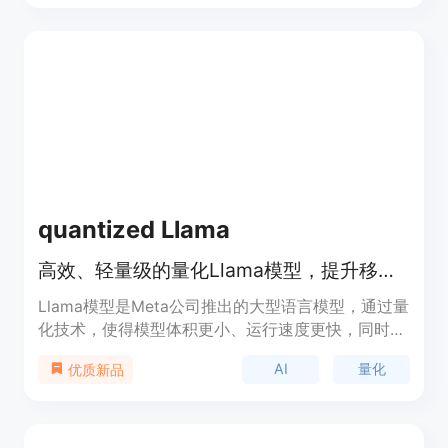
优化。Lora 的主要优点包括低能耗、轻量化和快速
响应，相比其他模型，它在能耗、体积和速度上都有
显著优势。Lora 由 PeekabooLabs 提供，主要面向
开发者和企业客户，帮助他们快速将先进的语言模型
能力集成到移动应用中，提升用户体验和应用竞争
力。
quantized Llama
高效、轻量级的量化Llama模型，提升移动设备上的运行速度并减少内存占用。
Llama模型是Meta公司推出的大型语言模型，通过量
化技术，使得模型体积更小、运行速度更快，同时保
持了模型的质量和安全性。这些模型特别适用于移动
AI
量化
优质新品
设备和边缘部署，能够在资源受限的设备上提供快速
的设备内推理，同时减少内存占用。量化Llama模型
的开发，标志着在移动AI领域的一个重要进步，使得
更多的开发者能够在不需要大量计算资源的情况下，