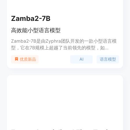
Zamba2-7B
高效能小型语言模型
Zamba2-7B是由Zyphra团队开发的一款小型语言模
型，它在7B规模上超越了当前领先的模型，如
Mistral、Google的Gemma和Meta的Llama3系列，
AI
语言模型
优质新品
无论是在质量还是性能上。该模型专为在设备上和消
费级GPU上运行以及需要强大但紧凑高效模型的众多
企业应用而设计。Zamba2-7B的发布，展示了即使
在7B规模上，前沿技术仍然可以被小团队和适度预算
所触及和超越。