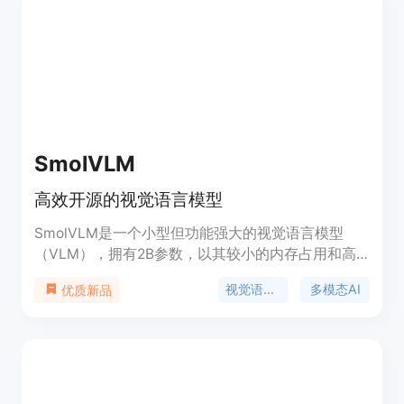
Phi-3还提供了本地部署、准确相关回答、低延迟场
景部署、成本受限任务处理和定制化精度等功能。
SmolVLM
高效开源的视觉语言模型
SmolVLM是一个小型但功能强大的视觉语言模型
（VLM），拥有2B参数，以其较小的内存占用和高
效性能在同类模型中处于领先地位。SmolVLM完全
视觉语言模型
多模态AI
优质新品
开源，包括所有模型检查点、VLM数据集、训练配方
和工具均在Apache 2.0许可下发布。该模型适合在
浏览器或边缘设备上进行本地部署，降低推理成本，
并允许用户自定义。