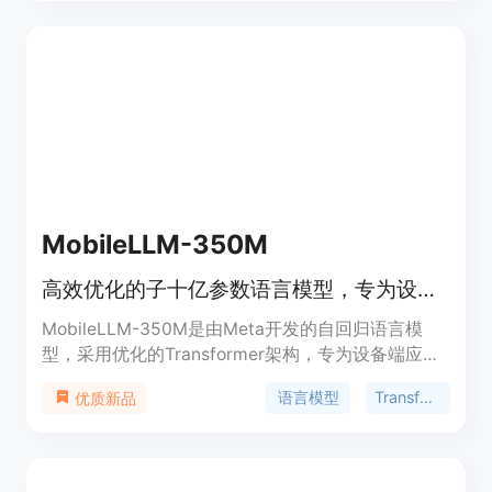
行调研，分析了它们的技术创新，并在多个领域评估
了它们的能力，包括常识推理、上下文学习、数学和
编程。此外，还对它们的运行时成本进行了基准测
试，包括推理延迟和内存占用。这些研究对于推动
SLMs领域的研究具有重要价值。
MobileLLM-350M
高效优化的子十亿参数语言模型，专为设备端应用设计
MobileLLM-350M是由Meta开发的自回归语言模
型，采用优化的Transformer架构，专为设备端应用
设计，以满足资源受限的环境。该模型整合了
语言模型
Transformer
优质新品
SwiGLU激活函数、深层薄架构、嵌入共享和分组查
询注意力等关键技术，实现了在零样本常识推理任务
上的显著准确率提升。MobileLLM-350M在保持较
小模型尺寸的同时，提供了与更大模型相媲美的性