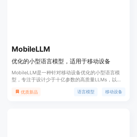
MobileLLM
优化的小型语言模型，适用于移动设备
MobileLLM是一种针对移动设备优化的小型语言模
型，专注于设计少于十亿参数的高质量LLMs，以适
应移动部署的实用性。与传统观念不同，该研究强调
语言模型
移动设备
优质新品
了模型架构在小型LLMs中的重要性。通过深度和薄
型架构，结合嵌入共享和分组查询注意力机制，
MobileLLM在准确性上取得了显著提升，并提出了一
种不增加模型大小且延迟开销小的块级权重共享方
法。此外，MobileLLM模型家族在聊天基准测试中显
示出与之前小型模型相比的显著改进，并在API调用
任务中接近LLaMA-v2 7B的正确性，突出了小型模