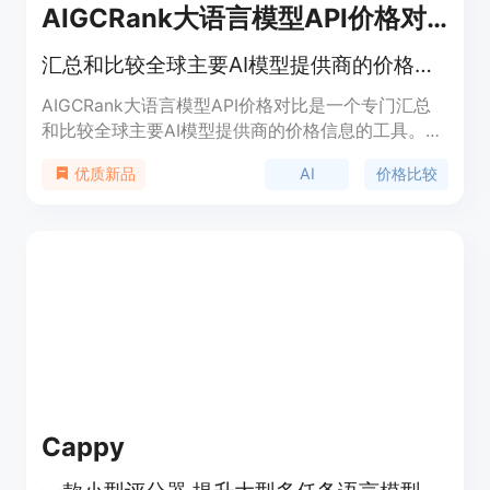
AIGCRank大语言模型API价格对比
汇总和比较全球主要AI模型提供商的价格信息
AIGCRank大语言模型API价格对比是一个专门汇总
和比较全球主要AI模型提供商的价格信息的工具。它
为用户提供最新的大语言模型（LLM）的价格数据，
AI
价格比较
优质新品
包括一些免费的AI大模型API。通过这个平台，用户
可以轻松查找和比较OpenAI、Claude、Mixtral、
Kimi、星火大模型、通义千问、文心一语、Llama
3、GPT-4、AWS和Google等国内外主要API提供商
的最新价格，确保找到最适合自己项目的模型定价。
Cappy