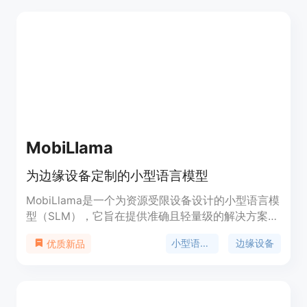
MobiLlama
为边缘设备定制的小型语言模型
MobiLlama是一个为资源受限设备设计的小型语言模
型（SLM），它旨在提供准确且轻量级的解决方案，
以满足设备上的处理需求、能效、低内存占用和响应
小型语言模型
边缘设备
优质新品
效率。MobiLlama从更大的模型出发，通过精心设计
的参数共享方案来降低预训练和部署成本。