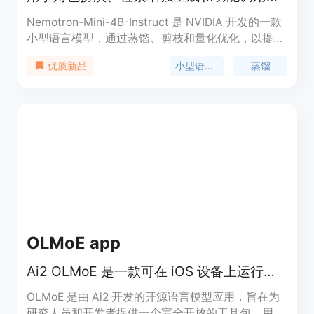
Nemotron-Mini-4B-Instruct 是 NVIDIA 开发的一款
小型语言模型，通过蒸馏、剪枝和量化优化，以提高
速度和便于在设备上部署。它是从 Nemotron-4 15B
小型语言模型
蒸馏
优质新品
通过 NVIDIA 的大型语言模型压缩技术剪枝和蒸馏得
到的 nvidia/Minitron-4B-Base 的微调版本。此指令
模型针对角色扮演、检索增强问答（RAG QA）和功
能调用进行了优化，支持 4096 个令牌的上下文长
度，已准备好用于商业用途。
OLMoE app
Ai2 OLMoE 是一款可在 iOS 设备上运行的开源语言模型应用
OLMoE 是由 Ai2 开发的开源语言模型应用，旨在为
研究人员和开发者提供一个完全开放的工具包，用于