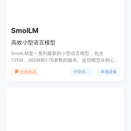
型在普通设备用例中的能力。
SmolLM
高效小型语言模型
SmolLM是一系列最新的小型语言模型，包含
135M、360M和1.7B参数的版本。这些模型在精心策
划的高质量训练语料库上进行训练，能够实现在本地
小型语言模型
本地设备
优质新品
设备上运行，显著降低推理成本并提高用户隐私。
SmolLM模型在多种基准测试中表现优异，测试了常
识推理和世界知识。