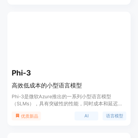
Phi-3
高效低成本的小型语言模型
Phi-3是微软Azure推出的一系列小型语言模型
（SLMs），具有突破性的性能，同时成本和延迟都
很低。这些模型专为生成式AI解决方案设计，体积更
AI
语言模型
优质新品
小，计算需求更低。Phi-3模型遵循微软AI原则开
发，包括责任、透明度、公平性、可靠性和安全性、
隐私和安全性以及包容性，确保了安全性。此外，