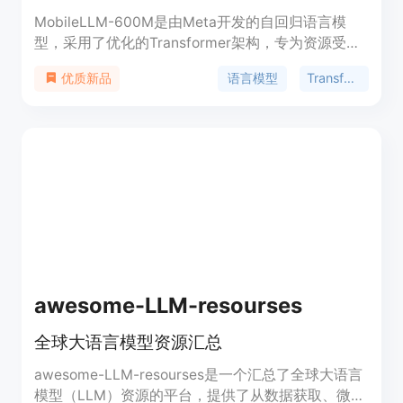
MobileLLM-600M是由Meta开发的自回归语言模
型，采用了优化的Transformer架构，专为资源受限
的设备端应用而设计。该模型集成了SwiGLU激活函
语言模型
Transformer
优质新品
数、深度薄架构、嵌入共享和分组查询注意力等关键
技术。MobileLLM-600M在零样本常识推理任务上
取得了显著的性能提升，与之前的125M/350M
SoTA模型相比，分别提高了2.7%/4.3%的准确率。该
模型的设计理念可扩展至更大模型，如MobileLLM-
1B/1.5B，均取得了SoTA结果。
awesome-LLM-resourses
全球大语言模型资源汇总
awesome-LLM-resourses是一个汇总了全球大语言
模型（LLM）资源的平台，提供了从数据获取、微