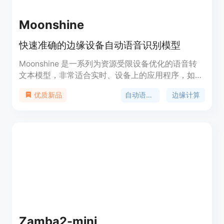
Moonshine
快速准确的边缘设备自动语音识别模型
Moonshine 是一系列为资源受限设备优化的语音转
文本模型，非常适合实时、设备上的应用程序，如现
场转录和语音命令识别。在 HuggingFace 维护的
自动语音识别
边缘计算
优质新品
OpenASR 排行榜中使用的测试数据集上，
Moonshine 的词错误率（WER）优于同样大小的
OpenAI Whisper 模型。此外，Moonshine 的计算需
求随着输入音频的长度而变化，这意味着较短的输入
音频处理得更快，与 Whisper 模型不同，后者将所
有内容都作为 30 秒的块来处理。Moonshine 处理
10 秒音频片段的速度是 Whisper 的 5 倍，同时保持
相同或更好的 WER。
Zamba2-mini