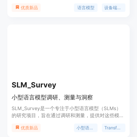
端应用而设计。该模型集成了包括SwiGLU激活函
语言模型
设备端应用
优质新品
数、深度薄架构、嵌入共享和分组查询注意力等多项
关键技术。MobileLLM-125M/350M在零样本常识推
理任务上相较于前代125M/350M SoTA模型分别取
得了2.7%和4.3%的准确率提升。该模型的设计理念
可有效扩展到更大模型，MobileLLM-600M/1B/1.5B
均取得了SoTA结果。
SLM_Survey
小型语言模型调研、测量与洞察
SLM_Survey是一个专注于小型语言模型（SLMs）
的研究项目，旨在通过调研和测量，提供对这些模型
的深入了解和技术评估。该项目涵盖了基于
小型语言模型
Transformer
优质新品
Transformer的、仅解码器的语言模型，参数范围在
100M至5B之间。通过对59个最先进的开源SLMs进