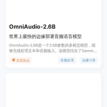
够处理复杂的对话和任务。
OmniAudio-2.6B
世界上最快的边缘部署音频语言模型
OmniAudio-2.6B是一个2.6B参数的多模态模型，能
够无缝处理文本和音频输入。该模型结合了Gemma-
2B、Whisper turbo和一个自定义投影模块，与传统
音频处理
边缘计算
优质新品
的将ASR和LLM模型串联的方法不同，它将这两种能
力统一在一个高效的架构中，以最小的延迟和资源开
销实现。这使得它能够安全、快速地在智能手机、笔
记本电脑和机器人等边缘设备上直接处理音频文本。