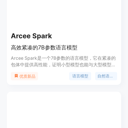
Arcee Spark
高效紧凑的7B参数语言模型
Arcee Spark是一个7B参数的语言模型，它在紧凑的
包体中提供高性能，证明小型模型也能与大型模型相
媲美。它是7B-15B范围内得分最高的模型，并且在
语言模型
自然语言处理
优质新品
MT-Bench基准测试中超越了GPT 3.5和Claude 2.1等
更大模型。它适用于实时应用、边缘计算场景、成本
效益高的AI实施、快速原型设计和增强数据隐私的本
地部署。