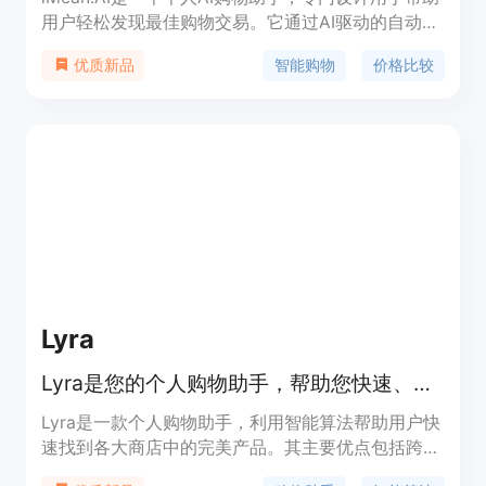
用户轻松发现最佳购物交易。它通过AI驱动的自动化
比较多个平台上的产品价格，确保用户总能以最小的
智能购物
价格比较
优质新品
努力获得最优惠的交易。此外，它还能自动验证今日
节省的金额与过去价格，并将关键产品数据（如价
格、来源和历史）直接整合到Google Sheets中，为
节假日购物计划和分析提供便利。
Lyra
Lyra是您的个人购物助手，帮助您快速、智能地做出决策。
Lyra是一款个人购物助手，利用智能算法帮助用户快
速找到各大商店中的完美产品。其主要优点包括跨店
铺购物、智能筛选、实时价格警报等功能，定位于提