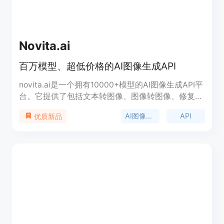
Novita.ai
百万模型、超低价格的AI图像生成API
novita.ai是一个拥有10000+模型的AI图像生成API平
台。它提供了包括文本转图像、图像转图像、修复图
像等多种功能。novita.ai的优势在于快速、低价和可
AI图像生成
API
优质新品
自定义模型。它的定价方式是按需付费，每个标准图
像的价格仅为0.0015美元。用户可以根据自己的需求
添加自定义模型，避免了GPU维护的麻烦。