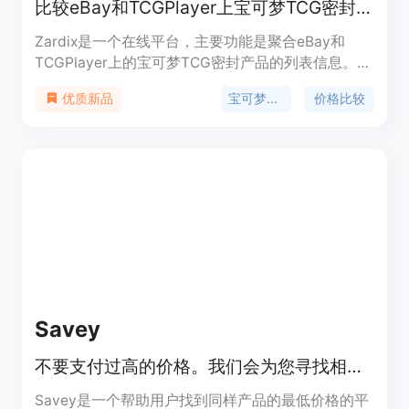
比较eBay和TCGPlayer上宝可梦TCG密封产品价格，有验证列表和价格历史
Zardix是一个在线平台，主要功能是聚合eBay和
TCGPlayer上的宝可梦TCG密封产品的列表信息。其
重要性在于为宝可梦集换式卡牌游戏爱好者和投资者
宝可梦TCG
价格比较
优质新品
提供了便捷的价格比较工具。主要优点包括免费使
用，无需账户；对每个列表进行验证，排除错误产
品、损坏物品和低信誉卖家，提供干净的价格历史和
经过验证的卖家信息。该平台的背景是满足宝可梦
TCG市场中用户对于准确、全面价格信息的需求。价
格方面，平台完全免费，通过用户点击联盟链接购买
时赚取小部分佣金，但用户看到的价格与市场一致。
其定位是宝可梦TCG密封产品价格比较的专业平台。
Savey
不要支付过高的价格。我们会为您寻找相同产品的最低价格！
Savey是一个帮助用户找到同样产品的最低价格的平