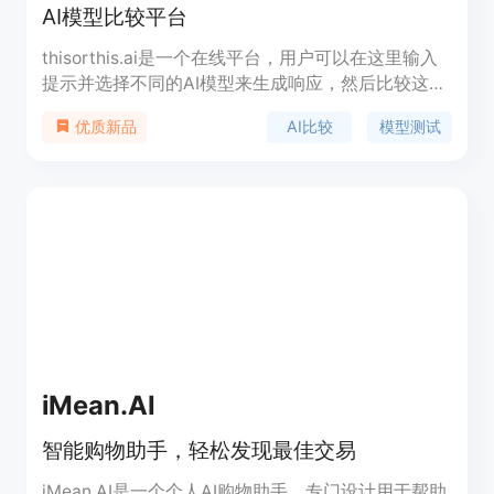
AI模型比较平台
thisorthis.ai是一个在线平台，用户可以在这里输入
提示并选择不同的AI模型来生成响应，然后比较这些
响应的风格、准确性和相关性。平台支持用户分享和
AI比较
模型测试
优质新品
投票，以发现哪些AI模型在公共意见中表现最佳。
iMean.AI
智能购物助手，轻松发现最佳交易
iMean.AI是一个个人AI购物助手，专门设计用于帮助