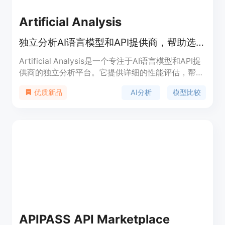
Artificial Analysis
独立分析AI语言模型和API提供商，帮助选择适合的模型和API。
Artificial Analysis是一个专注于AI语言模型和API提
供商的独立分析平台。它提供详细的性能评估，帮助
用户理解AI领域的格局，并为他们的具体用例选择最
AI分析
模型比较
优质新品
佳的模型和API提供商。该平台通过质量指数、吞吐
量和价格等多个维度对不同的AI模型进行比较，使用
户能够做出更明智的选择。
APIPASS API Marketplace