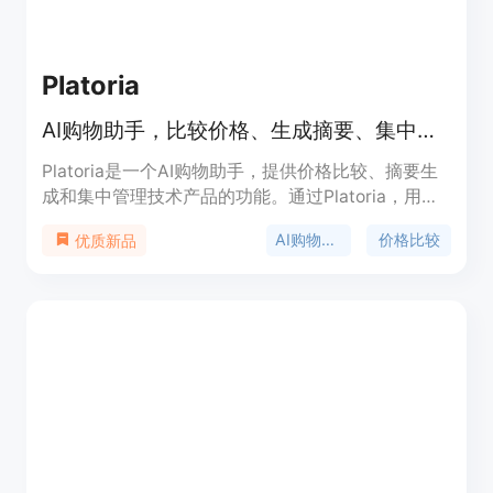
Platoria
AI购物助手，比较价格、生成摘要、集中管理技术产品
Platoria是一个AI购物助手，提供价格比较、摘要生
成和集中管理技术产品的功能。通过Platoria，用户
可以轻松比较来自数千个不同供应商的产品价格，找
AI购物助手
价格比较
优质新品
到适合个人预算的最佳交易。Platoria还提供品牌比
较、价格查询和评论分析等功能。Platoria的优势在
于通过AI技术提供快速的价格比较和摘要生成，帮助
用户节省时间。Platoria适用于任何需要购物比较和
产品摘要的用户。