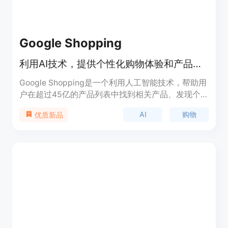
Google Shopping
利用AI技术，提供个性化购物体验和产品推荐
Google Shopping是一个利用人工智能技术，帮助用
户在超过45亿的产品列表中找到相关产品、发现个
性化选项并找到最低价的在线购物平台。它通过AI生
AI
购物
优质新品
成的简报，为用户提供购物研究的智能展示，简化了
用户的购物研究过程。此外，它还包括虚拟试穿功
能、AR购物工具等，帮助用户更有信心地购物。
Google Shopping的个性化主页还会根据用户的偏
好，提供可购物的产品和视频，使用户能够根据自己
的喜好进行购物。