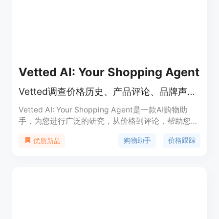
Vetted AI: Your Shopping Agent
Vetted调查价格历史、产品评论、品牌声誉等，为您提供最佳的购物决策。
Vetted AI: Your Shopping Agent是一款AI购物助
手，为您进行广泛的研究，从价格到评论，帮助您始
终以最低的价格购买到最好的产品。它可以帮助您：
购物助手
价格跟踪
优质新品
跟踪价格，快速发现符合您需求的产品，获取专家和
用户评论的摘要，了解购买前需要考虑的因素，专业
地识别品牌，立即比较产品，为您的预算寻找更好的
替代品，回答您所有与购物相关的问题。通过安装这
个Chrome插件，您同意Vetted的《使用条款和条
件》，该条款和条件可以在https://vetted.ai上找
到。