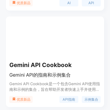
AI
API
优质新品
LLM、语音转文字、文字转语音、聊天机器人和图像
生成等功能。定价简单明了，为开发者提供最低市场
价格。支持与OpenAI兼容，无缝切换使用。适用于
各种场景，包括聊天、语音、图像等。支持快速响应
和高效扩展，保证99%的运行时间。欢迎免费试用1
个月。
Gemini API Cookbook
Gemini API的指南和示例集合
Gemini API Cookbook是一个包含Gemini API使用指
南和示例的集合，旨在帮助开发者快速上手并使用
Gemini API。这些示例大多数是用Python编写的
API指南
示例集合
优质新品
Colab Notebooks，可以直接在Google Colab中打
开或下载到本地环境中运行。