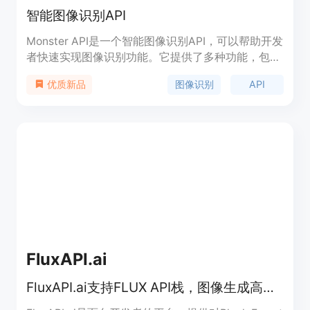
智能图像识别API
Monster API是一个智能图像识别API，可以帮助开发
者快速实现图像识别功能。它提供了多种功能，包括
物体识别、人脸识别、文字识别等。优势是准确率
图像识别
API
优质新品
高、响应速度快、易于集成。价格根据使用情况计
费，具体请查看官方网站。Monster API的定位是为
开发者提供强大的图像识别能力，帮助他们构建智能
应用。
FluxAPI.ai
FluxAPI.ai支持FLUX API栈，图像生成高效经济，价格实惠