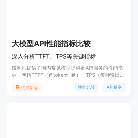
大模型API性能指标比较
深入分析TTFT、TPS等关键指标
该网站提供了国内常见模型提供商API服务的性能指
标，包括TTFT（首token时延）、TPS（每秒输出
token数）、总耗时、上下文长度以及输入输出价格
性能比较
API服务
优质新品
等详细数据。它为开发者和企业提供了评估不同大模
型性能的依据，帮助他们选择最适合自己需求的模型
服务。