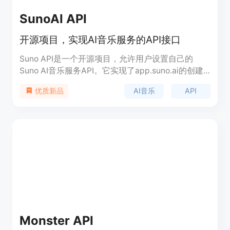
SunoAI API
开源项目，实现AI音乐服务的API接口
Suno API是一个开源项目，允许用户设置自己的
Suno AI音乐服务API。它实现了app.suno.ai的创建
API，兼容OpenAI的API格式，支持自定义模式，一
AI音乐
API
优质新品
键部署到Vercel，并且拥有开放源代码许可证，允许
自由集成和修改。
Monster API