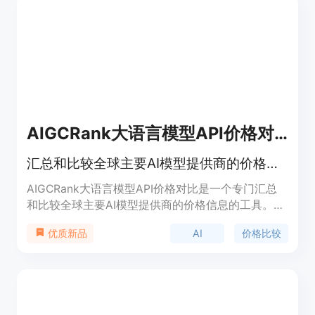
AIGCRank大语言模型API价格对比
汇总和比较全球主要AI模型提供商的价格信息
AIGCRank大语言模型API价格对比是一个专门汇总
和比较全球主要AI模型提供商的价格信息的工具。它
为用户提供最新的大语言模型（LLM）的价格数据，
AI
价格比较
优质新品
包括一些免费的AI大模型API。通过这个平台，用户
可以轻松查找和比较OpenAI、Claude、Mixtral、
Kimi、星火大模型、通义千问、文心一语、Llama
3、GPT-4、AWS和Google等国内外主要API提供商
的最新价格，确保找到最适合自己项目的模型定价。