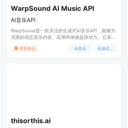
WarpSound AI Music API
AI音乐API
WarpSound是一款灵活的生成式AI音乐API，能够为
无限的动态音乐内容、应用和体验提供动力。它采用
行业领先的工作室级创作技术，使您能够通过API轻
AI音乐
生成式音乐
优质新品
松创建高质量的音乐体验。WarpSound还提供多种
定价方案，适用于不同的用户需求。
thisorthis.ai