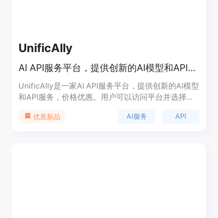
UnificAlly
AI API服务平台，提供创新的AI模型和API服务，价格优惠。
UnificAlly是一家AI API服务平台，提供创新的AI模型
和API服务，价格优惠。用户可以访问平台并选择各
种先进的AI模型，如GPT 4.1、Suno、Higgsfield
AI服务
API
优质新品
等，用于视频生成、图像创作、音乐作曲等。
UnificAlly致力于提供高性价比的AI服务，并以快速
可靠的API响应、简单易集成的REST API和详尽的文
档和示例著称。