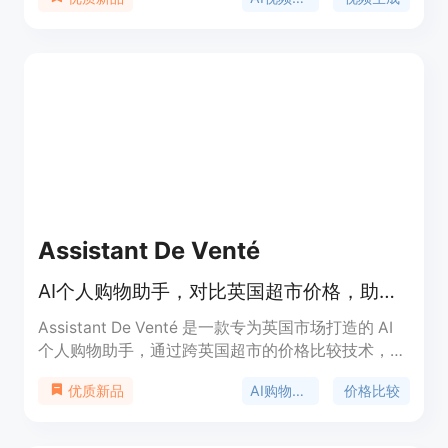
费系统。主要优点包括成本低，比官方定价最多便宜
50%；使用一个API密钥即可访问多个模型，如Veo
3.1、Sora 2、Kling 3.0等；拥有99.9%的高可用性；
采用按使用量付费的信用系统，信用永不过期。该平
台定位为高效、稳定且经济实惠的AI视频集成解决方
案，适合需要大规模可靠视频AI的开发者。价格方
面，1信用等于0.005美元，批量购买可获得最高15%
的额外信用。
Assistant De Venté
AI个人购物助手，对比英国超市价格，助你节省每周购物开支。
Assistant De Venté 是一款专为英国市场打造的 AI
个人购物助手，通过跨英国超市的价格比较技术，能
帮助用户轻松找到最便宜的商品组合。其重要性在于
AI购物助手
价格比较
优质新品
为用户节省时间和金钱，同时为小商家管理供应商提
供便利。该产品免费开始使用，无需信用卡绑定，目
标定位为希望削减每周购物开支的英国消费者以及需