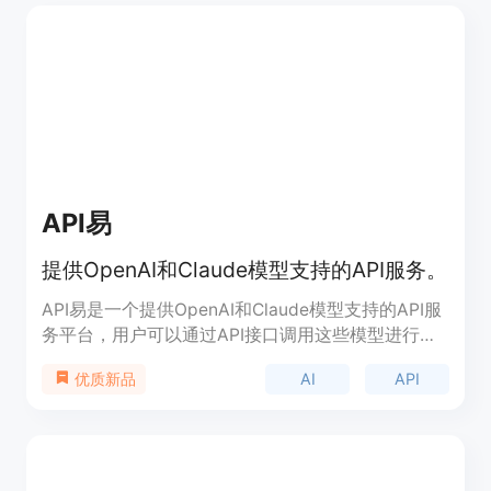
API易
提供OpenAI和Claude模型支持的API服务。
API易是一个提供OpenAI和Claude模型支持的API服
务平台，用户可以通过API接口调用这些模型进行各
种AI任务。该平台具有稳定性高、价格优惠、无需代
AI
API
优质新品
理即可使用等特点，适合需要AI模型支持的开发者和
企业。