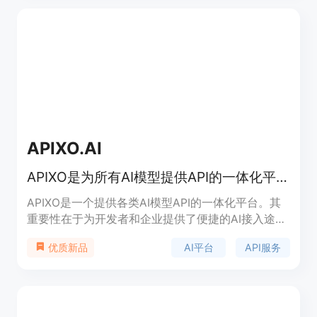
APIXO.AI
APIXO是为所有AI模型提供API的一体化平台，价格实惠。
APIXO是一个提供各类AI模型API的一体化平台。其
重要性在于为开发者和企业提供了便捷的AI接入途
径，无需自行开发复杂的模型，降低了技术门槛和开
AI平台
API服务
优质新品
发成本。主要优点包括统一的接口，方便用户调用不
同类型的AI模型；清晰的文档，有助于开发者快速上
手；价格实惠，适合不同规模的用户。该平台可用于
图像、视频、音频、文本等多种类型的AI处理任务，
定位是为广大AI应用开发者和企业提供一站式的API