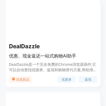
要管理供应商的小商家。
DealDazzle
优惠、现金返还一站式购物AI助手
DealDazzle是一个完全免费的Chrome浏览器插件,它
可以自动查找优惠券、返现和购物替代方案,帮助用
户省钱购物。用户只需一键添加该插件,即可智能比
优惠券
返现
优质新品
较价格、自动寻找优惠券,随时享受购物返现等多项
优惠。