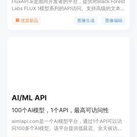
FluxAPI.ai是面向开发者的平台，提供对Black Forest
Labs FLUX 1模型系列的API访问。支持高级的文本
转图像和图像转图像生成。主要优点包括价格经济，
图像生成
图像编辑
优质新品
其Kontext Pro定价仅$0.025，Kontext Max定价仅
$0.05，相比其他平台成本更低；提供多种AI模型，
能适应不同场景需求；具备灵活的生成模式和实时性
能，带来流畅创作体验；还有24/7专家支持。该平台
专为开发者、创作者和团队大规模使用而打造，采用
基于积分的计费模式，按需购买积分，无订阅、无最
低消费、无隐藏费用。
AI/ML API
100个AI模型，1个API，最高可访问性
aimlapi.com是一个AI模型平台，通过1个API可以访
问100多个AI模型。该平台提供低延迟、全天候访问
的AI服务，可节省高达80%的成本。AI模型包括高级