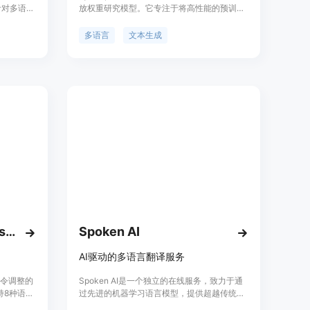
针对多语言
放权重研究模型。它专注于将高性能的预训练
化的
模型与Cohere For AI一年的研究成果相结合，
(SFT)和
包括数据套利、多语言偏好训练、安全调整和
多语言
文本生成
提高其有用
模型合并。该模型是一个强大的多语言大型语
够处理文
言模型，服务于23种语言，包括阿拉伯语、中
一项重要
文（简体和繁体）、捷克语、荷兰语、英语、
法语、德语、希腊语、希伯来语、印地语、印
尼语、意大利语、日语、韩语、波斯语、波兰
语、葡萄牙语、罗马尼亚语、俄语、西班牙
语、土耳其语、乌克兰语和越南语。
Meta-Llama-3.1-8B-Instruct
Spoken AI
AI驱动的多语言翻译服务
和指令调整的
Spoken AI是一个独立的在线服务，致力于通
持8种语
过先进的机器学习语言模型，提供超越传统逐
监督式微
字翻译的更准确、更流畅的机器翻译服务。作