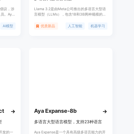
球性倡议，涉
Llama 3.2是由Meta公司推出的多语言大型语
员。Aya
言模型（LLMs），包含1B和3B两种规模的预
科学推进
训练和指令调优生成模型。这些模型在多种语
能够理解并按
言对话用例中进行了优化，包括代理检索和总
AI模型
优质新品
人工智能
机器学习
今为止最
结任务。Llama 3.2在许多行业基准测试中的
新定义了
表现优于许多现有的开源和封闭聊天模型。
合作，实
ct
Aya Expanse-8b
型
多语言大型语言模型，支持23种语言
ta开发的一
Aya Expanse是一个具有高级多语言能力的开