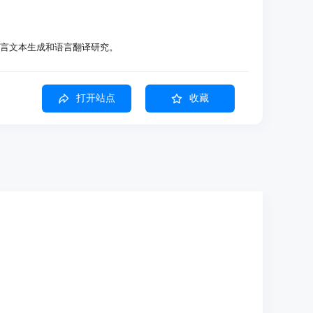
行多语言文本生成和语言翻译研究。
开发多语言聊天机器人和内容创作工具。
辅助语言教学和文化交流。
打开站点
收藏
馈进行调优
多种自然语言生成任务
多语言能力
风险
型安全性
ugging Face 页面。
息和使用条件。