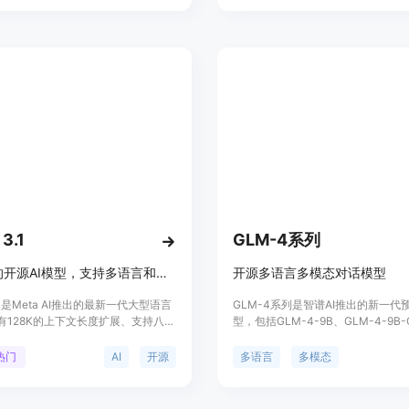
型支持8种语言，包括英语、德语、
50多种自然语言和40多种编程语言。N
大利语、葡萄牙语、印地语、西班牙
开放模型许可允许商业使用和派生模
，并在多种对话使用案例中表现优
与分发，不声明对使用模型或派生模
任何输出拥有所有权。
 3.1
GLM-4系列
最前沿的开源AI模型，支持多语言和高级功能。
开源多语言多模态对话模型
3.1是Meta AI推出的最新一代大型语言
GLM-4系列是智谱AI推出的新一代
有128K的上下文长度扩展、支持八种
型，包括GLM-4-9B、GLM-4-9B-
首次开源了405B参数级别的前沿AI
GLM-4-9B-Chat-1M和GLM-4V
模型在通用知识、可控性、数学、工
模型在语义理解、数学推理、代码执
热门
AI
开源
多语言
多模态
多语言翻译方面具有最先进的能力，
表现出色，支持多达26种语言，并
的闭源模型相媲美。Llama 3.1的发
览、代码执行等高级功能。GLM-4V
开发者提供解锁新工作流程的工具，
还具备高分辨率的视觉理解能力，适