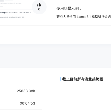
使用场景示例：
0
研究人员使用 Llama 3.1 模型进
软件开发者利用 Llama 3.1 模型
教育工作者使用 Llama 3.1 模型
产品特色：
支持多种语言的对话和文本生成
优化的变压器架构，提高模型性能
使用监督式微调和强化学习与人类反
支持预训练和指令调优模型，适用于
支持多语言输入和输出，增强模型的
提供模型安全调优，减少潜在的安全
截止目前所有流量趋势图
支持开发者通过社区反馈持续改进模
使用教程：
25633.38k
1. 访问 Meta Llama 3.1-405B 的 H
00:04:53
2. 阅读模型文档，了解模型的基本信
3. 下载所需的模型文件和相关代码。