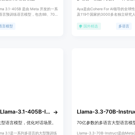
ama 3.1-405B 是由 Meta 开发的一系
Aya是由Cohere For AI领导的全
语言预训练语言模型，包含8B、70B
及119个国家的3000多名独立研究人
B三种规模的模型。这些模型经过优化
是一个尖端模型和数据集，通过开放
架构，使用监督式微调（SFT）和强
101种语言的多语言AI。Aya模型
语言模型
国外精选
多语言
人类反馈（RLHF）进行调优，以符
照101种语言的指令执行任务，是迄
助性和安全性的偏好。Llama 3.1
大的开放科学机器学习项目之一，重
多种语言，包括英语、德语、法语、
研究领域，通过与全球独立研究人员
、葡萄牙语、印地语、西班牙语和泰
现了完全开源的数据集和模型。
型在多种自然语言生成任务中表现出
行业基准测试中超越了许多现有的开
聊天模型。
Meta-Llama-3.1-405B-Instruct
Llama-3.3-70B-Instru
大型语言模型，优化对话场景。
70亿参数的多语言大型语言模
Llama 3.1是一系列多语言的大型预训练
Llama-3.3-70B-Instruct是由Me