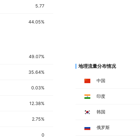
4. 根据具体应用场景，选择合适的
5.77
5. 在本地或云环境中部署模型，并进
6. 利用模型进行文本生成、语言翻
44.05%
7. 根据需要，对模型输出进行进一步
8. 参与社区反馈，帮助改进模型性能
49.07%
地理流量分布情况
35.64%
中国
0.03%
印度
12.38%
韩国
2.75%
俄罗斯
0