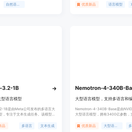
究人员提供高性能的多语言模型。
调（SFT）和人类反馈的强化学习（R
自然语言处理
优质新品
语言模型
来提高安全性和有用性。
-3.2-1B
Nemotron-4-340B-Ba
大型语言模型
-3.2-1B是由Meta公司发布的多语言大
Nemotron-4-340B-Base是由NV
型，专注于文本生成任务。该模型使
大型语言模型，拥有3400亿参数，支
ransformer架构，并通过监督式微
个token的上下文长度，适用于生成
T）和人类反馈的强化学习（RLHF）
据，帮助研究人员和开发者构建自己
新品
多语言
文本生成
优质新品
大型语言模型
，以符合人类对有用性和安全性的偏
言模型。模型经过9万亿token的预