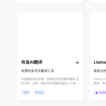
DataProvenance集合的一个子集和
好。该模
ShareGPT-Command等多个数据集进行训
法语、意
练，并在Apache-2.0许可下发布，以推动多
语和泰语
语言技术的发展。
异。
有道AI翻译
Llama
免费的多语言翻译工具
有道翻译提供免费、快速的多语言翻译服务,支
Llama 
持文本、文档、网页等内容翻译,提供人工翻译
模型，具
和专业领域翻译。功能强大,使用免费,是学
语言，并
习、工作必备工具。
模型。该
免费
多语言
全球
具使用和
能够与最好
布，将为