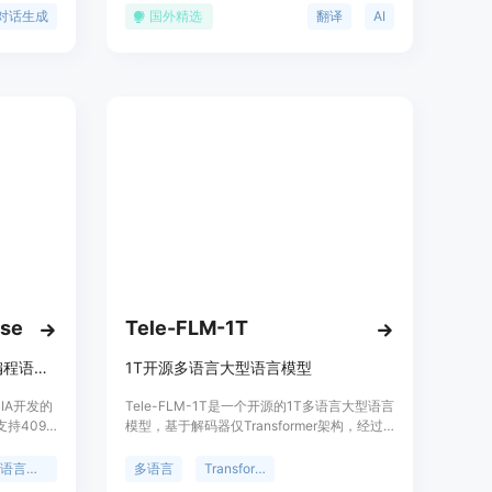
LHF）
为全球首家大规模方言翻译器，我们的平台能
对话生成
国外精选
翻译
AI
够准确翻译超过300种语言和方言，这使我们
与其他翻译服务区别开来。
se
Tele-FLM-1T
大型语言模型，支持多语言和编程语言文本生成。
1T开源多语言大型语言模型
IDIA开发的
Tele-FLM-1T是一个开源的1T多语言大型语言
持4096
模型，基于解码器仅Transformer架构，经过
合成数
约2T tokens的训练。该模型在规模上展现出
的大型语
卓越的性能，有时甚至超越了更大的模型。除
多语言支持
多语言
Transformer
训练，涵盖
了分享模型权重外，还提供了核心设计、工程