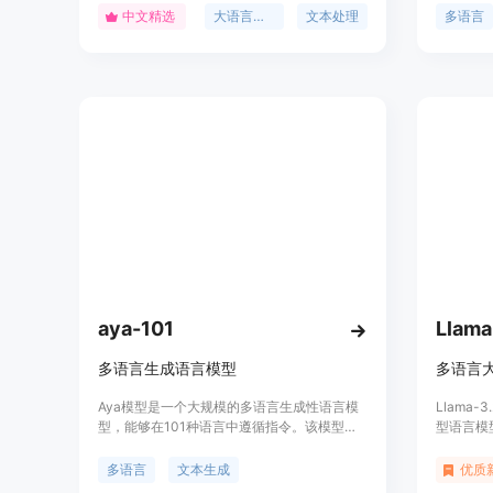
应用和垂直行业定制。可提供高质量文案撰写
合，为研
中文精选
大语言模型
文本处理
多语言
服务，广泛适用于各行业，是解决企业实际问
题的智能工具。
aya-101
Llama
多语言生成语言模型
多语言
Aya模型是一个大规模的多语言生成性语言模
Llama
型，能够在101种语言中遵循指令。该模型在
型语言模
多种自动和人类评估中优于mT0和BLOOMZ，
用优化的T
尽管它覆盖的语言数量是后者的两倍。Aya模
调（SF
多语言
文本生成
优质
型使用包括xP3x、Aya数据集、Aya集合、
进行调优