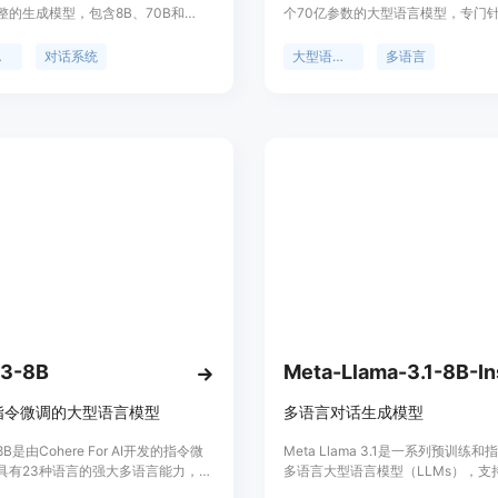
整的生成模型，包含8B、70B和
个70亿参数的大型语言模型，专门
大小的版本。这些模型专为多语言对话
对话场景进行了优化。该模型使用优
化，并在常见行业基准测试中表现优
Transformer架构，并通过监督式微调
模型
对话系统
大型语言模型
多语言
源和闭源聊天模型。模型使用优化的
基于人类反馈的强化学习(RLHF)来
ormer架构，并通过监督式微调(SFT)和
性和安全性。它支持多种语言，并能
与人类反馈(RLHF)进行调整，以符合
本生成任务，是自然语言处理领域的
用性和安全性的偏好。
技术。
23-8B
指令微调的大型语言模型
多语言对话生成模型
-8B是由Cohere For AI开发的指令微
Meta Llama 3.1是一系列预训练
具有23种语言的强大多语言能力，专
多语言大型语言模型（LLMs），支
能预训练模型与Aya Collection结
言，专为对话使用案例优化，并通过