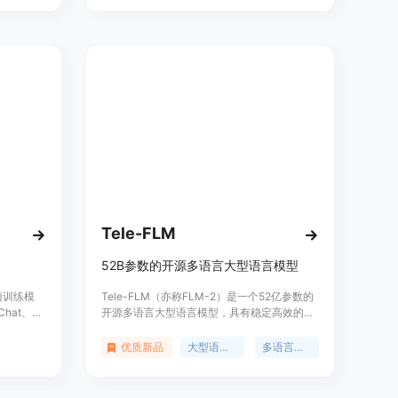
VIDIA
实践和训练细节，期待对学术和工业社区都有
型的创建
所裨益。
型生成的
Tele-FLM
52B参数的开源多语言大型语言模型
预训练模
Tele-FLM（亦称FLM-2）是一个52亿参数的
Chat、
开源多语言大型语言模型，具有稳定高效的预
-9B。这些
训练范式和增强的事实判断能力。基于解码器
行等方面
仅变换器架构，已在大约2T的token上进行训
优质新品
大型语言模型
多语言支持
具备网页浏
练。Tele-FLM在同等规模上展现出优越的性
-9B模型
能，有时甚至超越了更大的模型。除了分享模
合多模态
型权重外，我们还提供了核心设计、工程实践