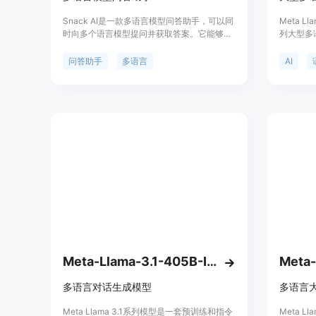
Snack AI是一款多语言模型问答助手，可以同
Meta Ll
时向多个语言模型提问并获取答案。它能够帮
列大型多
助用户快速获取准确的信息，并提供丰富的功
和405
能和使用场景。Snack AI的定价灵活多样，适
的变压器
问答助手
多语言
AI
合个人用户和企业用户的不同需求。
化学习与
合人类对帮
模型支持
意大利语
语。该模
色，并在
源和封闭
Meta-Llama-3.1-405B-Instruct-FP8
多语言对话生成模型
多语言
Meta Llama 3.1系列模型是一套预训练和指令
Meta 