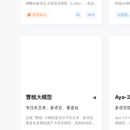
调整的多语言大型语言模型（LLMs），包含
和指令调
8B、70B和405B三种规模的模型，专为多语
405B
言对话使用案例优化，性能优于许多开源和闭
用例而优
优质新品
AI
NLP
大型语言
源聊天模型。
于许多开
transf
强化学习
人类对有
曹植大模型
Aya-
专注长文本、多语言、垂直化
多语言
达观 “曹植” 大模型是专注于长文本、多语言、
Aya-23
垂直化发展的国产大语言模型。具有自动化写
调模型，
作、翻译、专业性报告写作能力，支持多语言
注于将高性