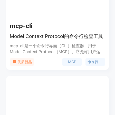
mcp-cli
Model Context Protocol的命令行检查工具
mcp-cli是一个命令行界面（CLI）检查器，用于
Model Context Protocol（MCP）。它允许用户运行
MCP服务器，列出工具、资源、提示，并调用工具、
MCP
命令行工具
优质新品
读取资源、读取提示。这个工具对于开发者来说非常
重要，因为它简化了MCP服务器的开发和交互过程，
使得开发者可以更高效地管理和调试MCP服务器。
mcp-cli是用JavaScript编写的，并且完全开源，可
以在GitHub上找到其源代码。