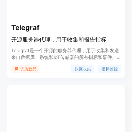
Telegraf
开源服务器代理，用于收集和报告指标
Telegraf是一个开源的服务器代理，用于收集和发送
来自数据库、系统和IoT传感器的所有指标和事件。
它使用Go语言编写，编译成一个单一的二进制文
数据收集
指标监控
优质新品
件，无需外部依赖，占用的内存非常小。Telegraf拥
有300多个插件，由社区成员编写，覆盖了云服务、
应用程序、IoT传感器等多种数据源。它支持灵活的
解析和序列化，适用于多种数据格式，如JSON、
CSV、Graphite，并能将数据序列化为InfluxDB行协
议和Prometheus等。Telegraf还具有稳健的交付保
证，包括流量回压、调度器、时钟漂移调整、全流支
持等。此外，Telegraf的自定义构建器允许用户选择
特定插件包含在Telegraf二进制文件中，适合在资源
受限的设备上使用。