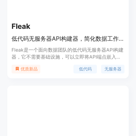
Fleak
低代码无服务器API构建器，简化数据工作流集成。
Fleak是一个面向数据团队的低代码无服务器API构建
器，它不需要基础设施，可以立即将API端点嵌入到
现有的现代AI和数据技术栈中。它通过简化数据组件
低代码
无服务器
优质新品
的集成，创建统一的API，实现无缝扩展，帮助简化
工作流，专注于从数据中获取洞察，而不是管理数据
操作。