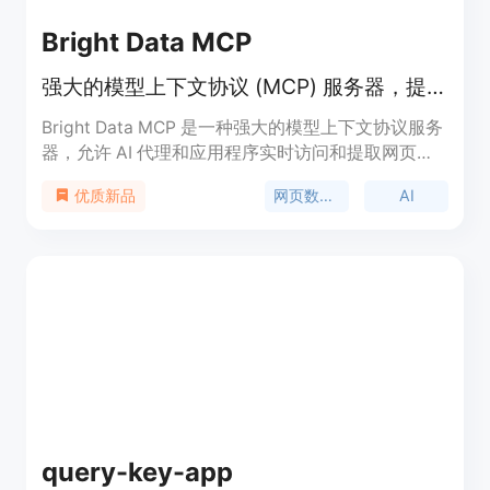
Bright Data MCP
强大的模型上下文协议 (MCP) 服务器，提供实时网页数据访问解决方案。
Bright Data MCP 是一种强大的模型上下文协议服务
器，允许 AI 代理和应用程序实时访问和提取网页数
据。其主要优点包括能够绕过地理限制和网站检测，
网页数据采集
AI
优质新品
提供无阻碍的网络数据访问，极大地增强了 AI 在数
据采集和信息检索方面的能力。该产品定位于为需要
实时、可靠网页数据的商业用户提供支持，定价为按
需计费，新用户可获得免费试用额度。
query-key-app