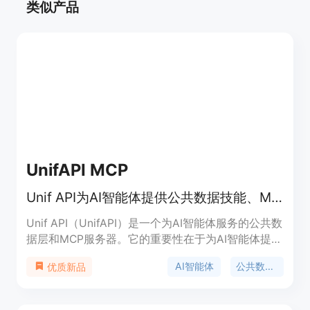
类似产品
UnifAPI MCP
Unif API为AI智能体提供公共数据技能、MCP服务器和实时公共数据API。
Unif API（UnifAPI）是一个为AI智能体服务的公共数
据层和MCP服务器。它的重要性在于为AI智能体提供
了公共数据技能、MCP服务器和实时公共数据API，
AI智能体
公共数据API
优质新品
让AI智能体在处理KOL定价、创作者研究、社交监听
和竞争情报等任务时能够方便地调用公共数据。其主
要优点包括：以技能为导向的工作流程，无需自定义