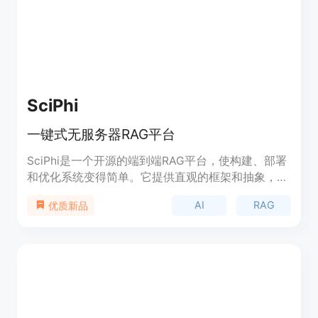
SciPhi
一键式无服务器RAG平台
SciPhi是一个开源的端到端RAG平台，使构建、部署
和优化系统变得简单。它提供直观的框架和抽象，可
与LangChain等解决方案相比较。通过SciPhi，您可
AI
RAG
优质新品
以轻松启动和扩展最好的RAG系统，并选择各种托管
和远程提供商以满足您的需求。无论是自托管还是云
部署选项都可用。