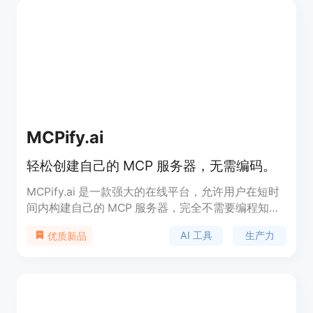
MCPify.ai
轻松创建自己的 MCP 服务器，无需编码。
MCPify.ai 是一款强大的在线平台，允许用户在短时
间内构建自己的 MCP 服务器，完全不需要编程知
识。用户可以通过简单的界面将他们的创意转化为高
AI 工具
生产力
优质新品
效的 AI 工具，适用于 Claude、Cursor 等多个平
台。该产品的最大优点是其易用性和快速部署，帮助
个人和企业提高工作效率和生产力。