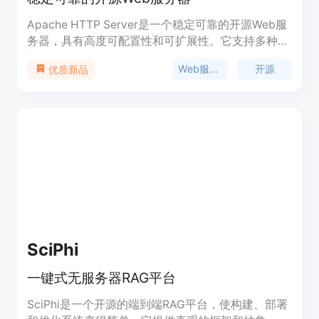
Apache HTTP Server是一个稳定可靠的开源Web服
务器，具有高度可配置性和可扩展性。它支持多种操
作系统和编程语言，提供了强大的功能和性能。
Web服务器
开源
优质新品
Apache HTTP Server被广泛用于构建和托管网站，
是Web开发的首选工具。它采用了模块化的架构，可
以轻松地进行功能扩展和定制。Apache HTTP
Server是免费的，适用于个人和商业用途。
SciPhi
一键式无服务器RAG平台
SciPhi是一个开源的端到端RAG平台，使构建、部署