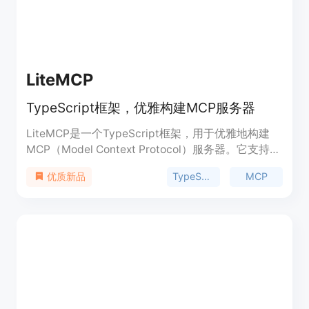
LiteMCP
TypeScript框架，优雅构建MCP服务器
LiteMCP是一个TypeScript框架，用于优雅地构建
MCP（Model Context Protocol）服务器。它支持简
单的工具、资源、提示定义，提供完整的TypeScript
TypeScript
MCP
优质新品
支持，并内置了错误处理和CLI工具，方便测试和调
试。LiteMCP的出现为开发者提供了一个高效、易用
的平台，用于开发和部署MCP服务器，从而推动了人
工智能和机器学习模型的交互和协作。LiteMCP是开
源的，遵循MIT许可证，适合希望快速构建和部署
MCP服务器的开发者和企业使用。