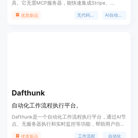
具。它无需MCP服务器，能快速集成Stripe、
Slack、HubSpot等12+平台。其重要性在于降低了
无代码AI代理
AI自动化平台
优质新品
构建AI代理的门槛，让更多企业和开发者能轻松实现
自动化。主要优点包括部署迅速、对开发者友好、面
向行动、多服务集成、企业级安全、免维护集成等。
价格方面，可免费构建代理，仅在代理执行操作时付
费，有不同的套餐可选。该产品定位为面向需要在现
实世界中使用AI代理的开发者和企业。
Dafthunk
自动化工作流程执行平台。
Dafthunk是一个自动化工作流程执行平台，通过AI节
点、无服务器执行和实时监控等功能，帮助用户自动
化各种任务并提高工作效率。
工作流程
自动化
优质新品