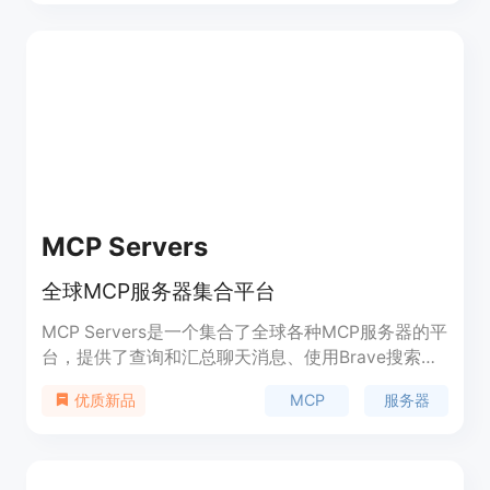
要性在于为MCP服务器用户提供了一个集中的平台，
促进了资源共享和技术交流。
MCP Servers
全球MCP服务器集合平台
MCP Servers是一个集合了全球各种MCP服务器的平
台，提供了查询和汇总聊天消息、使用Brave搜索
API进行网络和本地搜索、操作Git仓库、AI图像生
MCP
服务器
优质新品
成、从Sentry.io获取和分析问题等多种功能。这些服
务器支持开发者和企业在不同领域中实现自动化和智
能化，提高效率和创新能力。MCP Servers平台以其
丰富的功能和广泛的应用场景，成为编程领域中的重