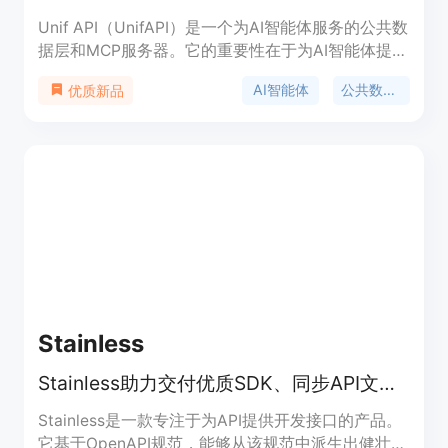
Unif API（UnifAPI）是一个为AI智能体服务的公共数
据层和MCP服务器。它的重要性在于为AI智能体提供
了公共数据技能、MCP服务器和实时公共数据API，
AI智能体
公共数据API
优质新品
让AI智能体在处理KOL定价、创作者研究、社交监听
和竞争情报等任务时能够方便地调用公共数据。其主
要优点包括：以技能为导向的工作流程，无需自定义
GUI或一次性胶水代码；支持多种MCP客户端；提供
免费试用。产品背景是为了满足AI智能体对公共数据
的需求。价格方面，公共数据调用按每条记录0.001
美元收费，新工作区可获得100积分的一次性试用额
度，无需信用卡。定位是作为AI智能体公共数据层和
MCP服务器，服务于AI智能体、营销团队和智能体开
发者。
Stainless
Stainless助力交付优质SDK、同步API文档及高效MCP服务器
Stainless是一款专注于为API提供开发接口的产品。
它基于OpenAPI规范，能够从该规范中派生出健壮且