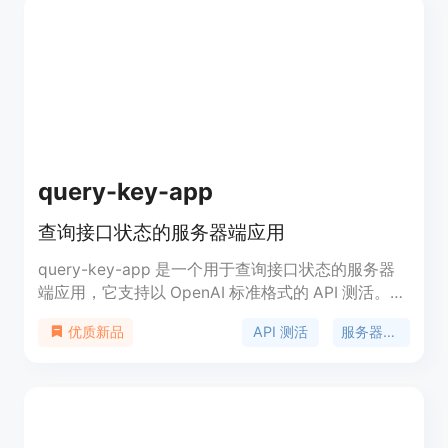
开源的，使用 Python 开发，便于在本地或远程服务
器上运行。
query-key-app
查询接口状态的服务器端应用
query-key-app 是一个用于查询接口状态的服务器
端应用，它支持以 OpenAI 标准格式的 API 测活。该
应用通过 GPT 辅助完成，提供简洁的查询界面，支
API 测活
服务器端应用
优质新品
持本地运行和 serverless 部署。主要优点包括易于
部署、使用方便、能够快速检测接口状态，适合需要
快速验证接口可用性的开发者。