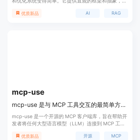
和优化系统变得简单。它提供直观的框架和抽象，可
与LangChain等解决方案相比较。通过SciPhi，您可
AI
RAG
优质新品
以轻松启动和扩展最好的RAG系统，并选择各种托管
和远程提供商以满足您的需求。无论是自托管还是云
部署选项都可用。
mcp-use
mcp-use 是与 MCP 工具交互的最简单方式，支持自定义代理。
mcp-use 是一个开源的 MCP 客户端库，旨在帮助开
发者将任何大型语言模型（LLM）连接到 MCP 工
具，构建具有工具访问能力的自定义代理，而无需使
开源
MCP
优质新品
用闭源或应用程序客户端。该产品提供了简单易用的