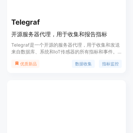
Telegraf
开源服务器代理，用于收集和报告指标
Telegraf是一个开源的服务器代理，用于收集和发送
来自数据库、系统和IoT传感器的所有指标和事件。
它使用Go语言编写，编译成一个单一的二进制文
数据收集
指标监控
优质新品
件，无需外部依赖，占用的内存非常小。Telegraf拥
有300多个插件，由社区成员编写，覆盖了云服务、
应用程序、IoT传感器等多种数据源。它支持灵活的
解析和序列化，适用于多种数据格式，如JSON、
CSV、Graphite，并能将数据序列化为InfluxDB行协
议和Prometheus等。Telegraf还具有稳健的交付保
证，包括流量回压、调度器、时钟漂移调整、全流支
持等。此外，Telegraf的自定义构建器允许用户选择
特定插件包含在Telegraf二进制文件中，适合在资源
受限的设备上使用。