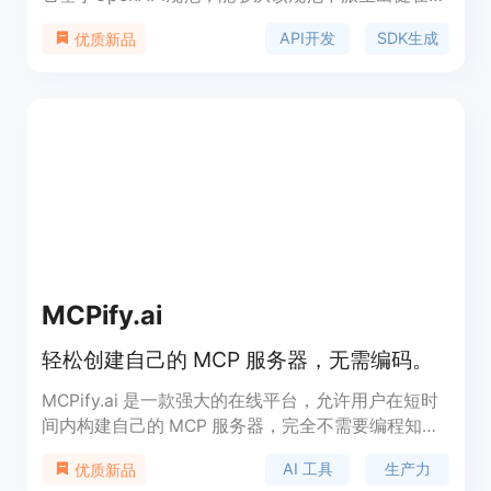
符合习惯用法的SDK、能与API同步更新的文档以及
API开发
SDK生成
优质新品
具备高效令牌使用效率的MCP服务器。其重要性在于
降低开发者的开发难度，提高开发效率，确保文档与
API的一致性。主要优点包括：自动化生成SDK和文
档，减少人工编写的工作量和错误；MCP服务器具有
高效的令牌使用效率，节省资源；支持多种编程语
言，如TypeScript、Python、Go等。产品背景信息
暂未提及价格，其定位是为开发者和企业提供优质的
API开发接口解决方案。
MCPify.ai
轻松创建自己的 MCP 服务器，无需编码。
MCPify.ai 是一款强大的在线平台，允许用户在短时
间内构建自己的 MCP 服务器，完全不需要编程知
识。用户可以通过简单的界面将他们的创意转化为高
AI 工具
生产力
优质新品
效的 AI 工具，适用于 Claude、Cursor 等多个平