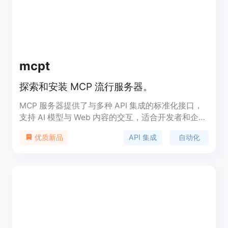
mcpt
探索和安装 MCP 流行服务器。
MCP 服务器提供了与多种 API 集成的标准化接口，
支持 AI 模型与 Web 内容的交互，适合开发者和企业
进行高效的自动化和集成。它能够简化复杂的工作流
API 集成
自动化
优质新品
程并提升生产力，是构建 AI 驱动应用的重要工具，
适用于各类企业需求。通过 MCP，用户可以无缝连
接到各种服务，轻松获取和处理数据，提升业务效
率。