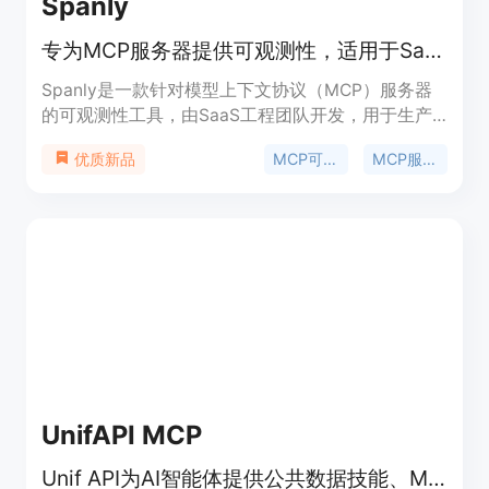
Spanly
专为MCP服务器提供可观测性，适用于SaaS工程团队。
Spanly是一款针对模型上下文协议（MCP）服务器
的可观测性工具，由SaaS工程团队开发，用于生产
环境中运行MCP的场景。它可以与Datadog、
MCP可观测性
MCP服务器监控
优质新品
Sentry或New Relic等现有APM工具配合使用。产品
提供免费、专业版和企业版三种价格方案，免费版无
需信用卡，专业版每月49美元，企业版每月249美
元。其主要优点是无需代码更改，能对MCP流量进行
实时监控，为工程团队提供详细的性能分析和错误跟
踪。
UnifAPI MCP
Unif API为AI智能体提供公共数据技能、MCP服务器和实时公共数据API。