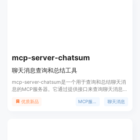
mcp-server-chatsum
聊天消息查询和总结工具
mcp-server-chatsum是一个用于查询和总结聊天消
息的MCP服务器。它通过提供接口来查询聊天消息，
并基于查询提示对聊天消息进行总结。这个工具的重
MCP服务器
聊天消息
优质新品
要性在于能够帮助用户更有效地管理和回顾他们的聊
天历史，尤其是在信息量大的情况下。产品背景信息
显示，它是由开发者idoubi创建，并在GitHub上开
源。产品定位为免费工具，主要面向开发者和技术爱
好者。