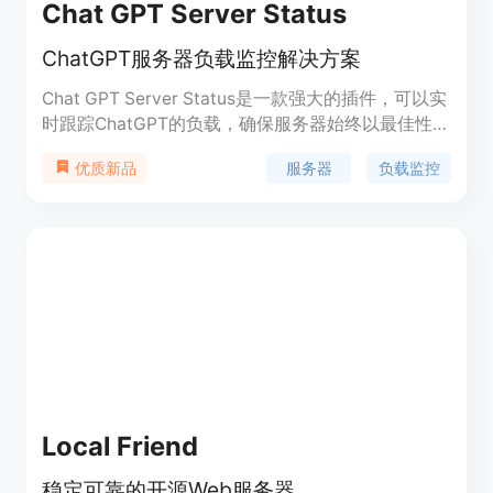
Chat GPT Server Status
ChatGPT服务器负载监控解决方案
Chat GPT Server Status是一款强大的插件，可以实
时跟踪ChatGPT的负载，确保服务器始终以最佳性能
运行。该插件非常简单易用，即使对技术知识有限的
服务器
负载监控
优质新品
用户也能轻松安装和使用。它提供了三种颜色（红
色、橙色和绿色）来指示ChatGPT的状态，这些颜色
会根据服务的工作情况实时变化。绿色表示ChatGPT
正常工作，没有任何问题；橙色表示可能存在一些问
题，用户需要谨慎使用；红色表示ChatGPT存在重大
问题，可能无法正常工作，用户应避免使用服务直到
问题解决。
Local Friend
稳定可靠的开源Web服务器