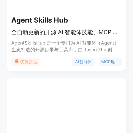
Agent Skills Hub
全自动更新的开源 AI 智能体技能、MCP 服务器与 Claude 插件安全分级导航目录。
AgentSkillsHub 是一个专门为 AI 智能体（Agent）
生态打造的开源目录与工具库，由 Jason Zhu 创
建。随着 AI 智能体和 MCP（Model Context
AI智能体
MCP服务器
优质新品
Protocol，模型上下文协议）服务爆发式增长，开发
者面临着工具分散、质量难评、安全未知的痛点。该
产品解决了这一核心问题，每 8 小时自动更新一次，
从 GitHub 等渠道抓取最新资源。其最大亮点在于引
入了包含 SOC 2、ISO/IEC 42001、EU AI Act 和
GDPR 在内的 10 个维度的质量与合规性安全审计。
目前定位为开发者和企业的 AI Agent 部署信任层，
基础目录完全免费，并面向企业提供高级审计包，协
助企业安全、合规地将智能体推向生产环境。