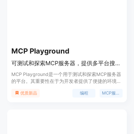
要工具。
MCP Playground
可测试和探索MCP服务器，提供多平台搜索与调试等功能
MCP Playground是一个用于测试和探索MCP服务器
的平台。其重要性在于为开发者提供了便捷的环境来
操作MCP服务器。主要优点包括可以搜索数百万
编程
MCP服务器
优质新品
GitHub仓库获取代码片段、获取当前库文档和示
例、访问Sentry问题错误及进行AI调试等。产品背景
信息暂未提及价格，定位为服务于编程开发人员的工
具。