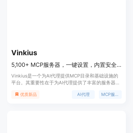
Vinkius
5,100+ MCP服务器，一键设置，内置安全，全面控制AI连接
Vinkius是一个为AI代理提供MCP目录和基础设施的
平台。其重要性在于为AI代理提供了丰富的服务器资
源和管理工具，帮助开发者更高效地构建和部署AI应
AI代理
MCP服务器
优质新品
用。主要优点包括拥有5100多个MCP服务器，支持
Claude、Cursor等多种AI工具；提供一键式设置，
操作简单便捷；内置安全机制，保障数据安全；用户
可以全面控制AI的连接方式。该平台有免费版本，也
有针对企业团队的付费版本，定位是服务于AI开发
者、企业团队等，助力他们在AI领域的开发和应用。