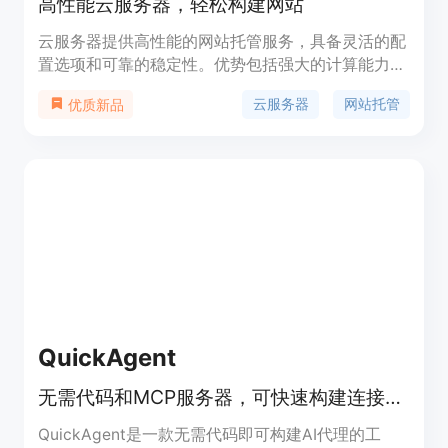
高性能云服务器，轻松构建网站
云服务器提供高性能的网站托管服务，具备灵活的配
置选项和可靠的稳定性。优势包括强大的计算能力、
高速的网络连接、可扩展的存储空间和灵活的安全性
云服务器
网站托管
优质新品
配置。价格根据配置选项和使用时长而定，适合个人
用户和中小型企业使用。定位为提供可靠稳定的网站
托管解决方案。
QuickAgent
无需代码和MCP服务器，可快速构建连接多平台的AI智能代理自动化工具
QuickAgent是一款无需代码即可构建AI代理的工