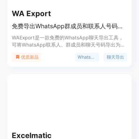
WA Export
免费导出WhatsApp群成员和联系人号码到Excel、CSV或VCard
WAExport是一款免费的WhatsApp聊天导出工具，
可将WhatsApp联系人、群成员和聊天号码导出为
Excel、CSV或VCard格式。其重要性在于帮助企业
WhatsApp
聊天导出
优质新品
和营销人员从WhatsApp中挖掘潜在客户，拓展业
务。产品的主要优点包括安全、快速、100%本地运
行，具有丰富的过滤和导出功能，且无高级每日限
制。价格为免费，定位是为营销人员和企业提供高效
的WhatsApp号码提取和导出解决方案。
Excelmatic