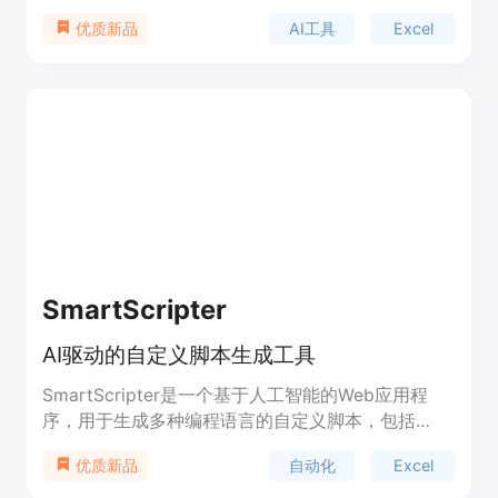
自动生成复杂的公式，并提供公式的解释和使用方
AI工具
Excel
优质新品
法。无需再去搜索正确的公式，我们的AI工具会为您
完成繁重的工作。只需在Chrome插件窗口中编写您
的提示，我们的Google Sheets公式生成器就可以在
几秒钟内创建复杂的公式。
SmartScripter
AI驱动的自定义脚本生成工具
SmartScripter是一个基于人工智能的Web应用程
序，用于生成多种编程语言的自定义脚本，包括
Excel VBA、Google Apps Script、Bash、
自动化
Excel
优质新品
JavaScript、PowerShell和Python等。通过
SmartScripter强大的自动化工具，提高生产力，节