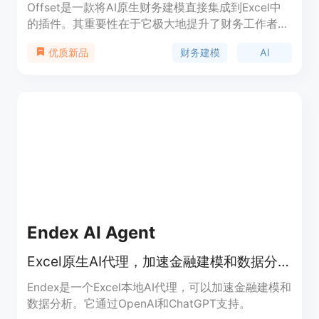
Offset是一款将AI原生财务建模直接集成到Excel中
的插件。其重要性在于它极大地提升了财务工作者在
Excel中进行财务建模和分析的效率。主要优点包括
财务建模
AI
优质新品
自动化任务，节省大量时间；能快速构建DCF模型、
分析文件并生成见解，具有高精度和高生产力。产品
背景是为了解决财务人员在Excel中进行复杂财务分
析时的繁琐问题。价格信息未提及。产品定位是成为
世界上最准确、最具生产力的Excel助手，帮助用户
更智能地进行财务建模和分析。
Endex AI Agent
Excel原生AI代理，加速金融建模和数据分析。
Endex是一个Excel本地AI代理，可以加速金融建模和
数据分析。它通过OpenAI和ChatGPT支持。