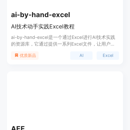
ai-by-hand-excel
AI技术动手实践Excel教程
ai-by-hand-excel是一个通过Excel进行AI技术实践
的资源库，它通过提供一系列Excel文件，让用户能
够手动执行和理解AI模型的关键操作，如Softmax、
AI
Excel
优质新品
LeakyReLU、Backpropagation和Transformer等。
这个资源库适合于希望深入了解AI模型内部工作机制
的初学者和教育工作者，能够帮助他们通过实际操作
来加深对AI技术的理解。
AEE