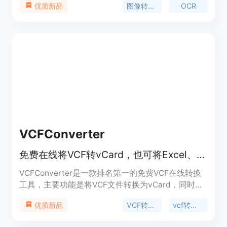
图像转Excel
OCR
优质新品
地从图像中提取文本、数字和表格；能自动检测表格
和列结构，保留原布局；输出的Excel文件可编辑；
支持批量转换，提高工作效率；支持多种图像格式和
多语言；数据安全保密。产品背景是满足用户从各种
图像中快速提取表格数据的需求。价格方面，提供免
费试用，采用基于信用包的付费模式。定位为一款高
效、准确、安全的图像转Excel工具，适用于有表格
数据提取需求的各类用户。
VCFConverter
免费在线将VCF转vCard，也可将Excel、Text转VCF，方便导入手机通讯录。
VCFConverter是一款排名第一的免费VCF在线转换
工具，主要功能是将VCF文件转换为vCard，同时支
持将Excel、Text或TXT联系人列表转换为
VCF转vcard
vcf转换器
优质新品
VCF/vCard文件，方便用户导入手机通讯录。该工具
的重要性在于它为用户提供了便捷的数据转换方式，