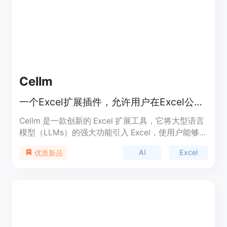
器上运行。
Cellm
一个Excel扩展插件，允许用户在Excel公式中使用大型语言模型（LLMs）。
Cellm 是一款创新的 Excel 扩展工具，它将大型语言
模型（LLMs）的强大功能引入 Excel，使用户能够在
单元格公式中直接调用 AI 模型来处理数据。这种技
AI
Excel
优质新品
术的出现极大地提升了 Excel 在处理复杂文本数据时
的效率和灵活性，尤其适用于需要对大量文本进行分
类、提取、总结等操作的场景。Cellm 的主要优点是
能够将 AI 技术与传统的电子表格工具无缝结合，无
需用户具备编程技能即可使用。它支持多种主流的
LLM 模型，包括 Anthropic、Mistral、OpenAI 和
Google 的模型，以及本地运行的模型。Cellm 的目