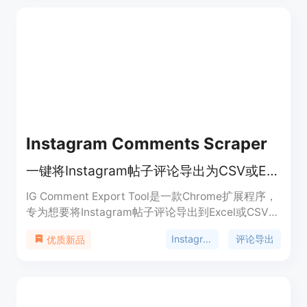
节省了手动输入联系人信息的时间和精力。其主要优
点包括：安全隐私优先，数据直接在浏览器转换，不
会上传到服务器，也不存储用户的联系人信息；全格
式支持，兼容iCloud、Google通讯录和Outlook的标
准格式；可轻松批量处理大名单，能将包含数千条数
据的表格转换为单个VCF文件。此外，该工具完全免
费，无需安装软件，直接在浏览器中运行，适合有联
系人数据转换需求的各类用户。
Instagram Comments Scraper
一键将Instagram帖子评论导出为CSV或Excel格式
IG Comment Export Tool是一款Chrome扩展程序，
专为想要将Instagram帖子评论导出到Excel或CSV文
件的用户打造。它能够帮助用户轻松抓取评论数据，
Instagram
评论导出
优质新品
为数据分析、竞赛管理等提供便利。该插件的主要优
点在于操作便捷，只需一键即可完成评论导出；支持
CSV和Excel两种常见格式，方便用户后续处理；能
有效处理IG的速率限制错误，确保导出过程顺利进
行。此产品免费使用，定位为满足用户对Instagram