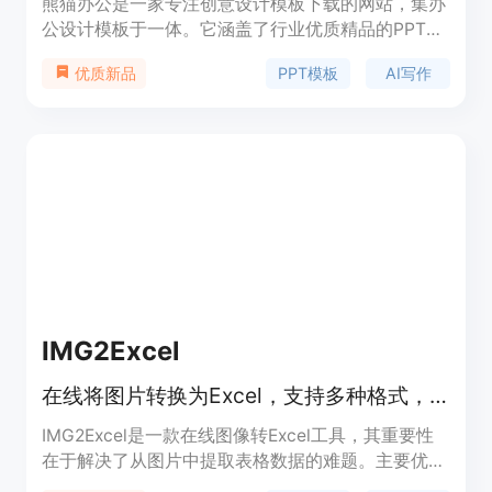
熊猫办公是一家专注创意设计模板下载的网站，集办
公设计模板于一体。它涵盖了行业优质精品的PPT模
板、Word模板、Excel模板等多种办公模板，还有免
PPT模板
AI写作
优质新品
抠元素、视频素材、字体和音效及配乐素材等。同时
配套AI写作、AIPPT、AI图片及视频服务。其重要性
在于为用户提供了丰富的办公素材和高效的AI辅助工
具，能大大提升用户的办公效率。该网站定位为满足
广大办公人群的创意设计和办公需求，价格方面有免
费资源，部分高级功能或优质素材可能需要付费获
取。
IMG2Excel
在线将图片转换为Excel，支持多种格式，AI驱动，准确率高
IMG2Excel是一款在线图像转Excel工具，其重要性
在于解决了从图片中提取表格数据的难题。主要优点
包括AI驱动，具有高准确率的OCR技术，可快速准确