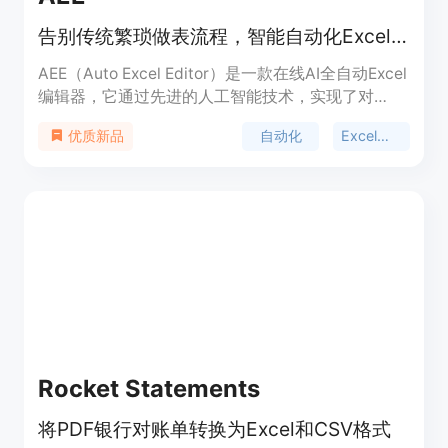
告别传统繁琐做表流程，智能自动化Excel编辑。
AEE（Auto Excel Editor）是一款在线AI全自动Excel
编辑器，它通过先进的人工智能技术，实现了对
Excel表格的全自动化逻辑操作。用户只需输入简单
自动化
Excel编辑
优质新品
的提示语，AEE便能自动完成智能录入、自动插入公
式、样式修改、生成数据、生成模板、增删改查等任
务，极大地提升了工作效率。AEE的背景是针对传统
Excel操作繁琐、学习成本高的问题，旨在通过智能
化手段简化Excel使用流程，让非专业人士也能轻松
处理数据。
Rocket Statements
将PDF银行对账单转换为Excel和CSV格式