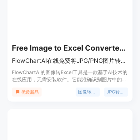
评论数据导出和分析的需求。
Free Image to Excel Converter Online, Extract Tables from Photo | FlowChartAI
FlowChartAI在线免费将JPG/PNG图片转换为可编辑的Excel表格
FlowChartAI的图像转Excel工具是一款基于AI技术的
在线应用，无需安装软件。它能准确识别图片中的表
格结构，将JPG、PNG等格式图片转换成可编辑的
图像转Excel
JPG转XLS
优质新品
Excel表格，支持OCR技术，确保数据提取的准确性
和表格格式的完整性。该工具完全免费，适合需要从
图片中提取表格数据的用户，可有效提高数据处理效
率，节省手动录入时间。