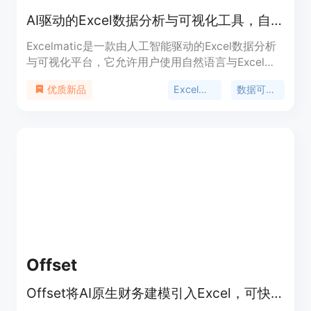
AI驱动的Excel数据分析与可视化工具，自然语言交互，快速出结果
Excelmatic是一款由人工智能驱动的Excel数据分析
与可视化平台，它允许用户使用自然语言与Excel数
据进行交互，无需掌握复杂的公式和函数。该平台支
Excel分析
数据可视化
优质新品
持上传xlsx和csv格式的文件，能够提供即时答案、
生成图表和提供AI洞察，帮助用户快速准确地完成报
告。产品的主要优点包括自动化繁琐任务、智能识别
数据类型、一键生成专业图表、实时更新数据洞察
等。价格方面提供免费试用。其定位是帮助企业和个
人突破数据障碍，将Excel数据转化为可操作的商业
洞察。
Offset
Offset将AI原生财务建模引入Excel，可快速精准构建DCF、分析文件