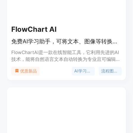
FlowChart AI
免费AI学习助手，可将文本、图像等转换为流程图、思维导图等
FlowChartAI是一款在线智能工具，它利用先进的AI
技术，能将自然语言文本自动转换为专业且可编辑的
流程图、思维导图、SWOT分析图、组织架构图和甘
AI学习助手
流程图制作
优质新品
特图等多种类型的图表。其重要性在于极大地提高了
工作效率，减少了手动绘制图表的繁琐过程。主要优
点包括无需设计技能、支持多种输入源（文本、
PDF、Word、PPT、电子表格和图像）、可实时协作
等。该产品定位为面向个人和团队的高效图表生成工
具，目前提供免费使用。