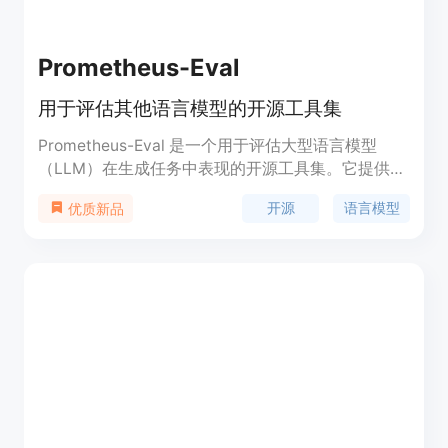
Prometheus-Eval
用于评估其他语言模型的开源工具集
Prometheus-Eval 是一个用于评估大型语言模型
（LLM）在生成任务中表现的开源工具集。它提供了
一个简单的接口，使用 Prometheus 模型来评估指令
开源
语言模型
优质新品
和响应对。Prometheus 2 模型支持直接评估（绝对
评分）和成对排名（相对评分），能够模拟人类判断
和专有的基于语言模型的评估，解决了公平性、可控
性和可负担性的问题。