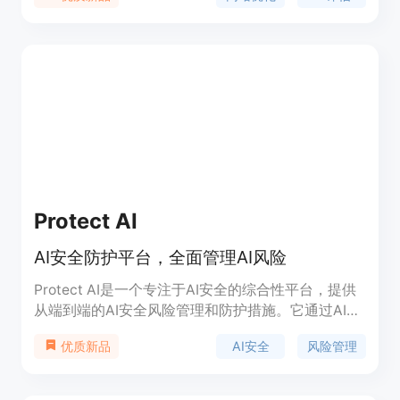
Protect AI
AI安全防护平台，全面管理AI风险
Protect AI是一个专注于AI安全的综合性平台，提供
从端到端的AI安全风险管理和防护措施。它通过AI安
全态势管理(AI-SPM)整合，帮助企业实现AI应用的安
AI安全
风险管理
优质新品
全性，同时保障数据安全和抵御AI特有的安全威胁。
该平台能够为AI系统提供全面的可见性、修复和治
理，支持企业在AI探索和创新中保持信心。