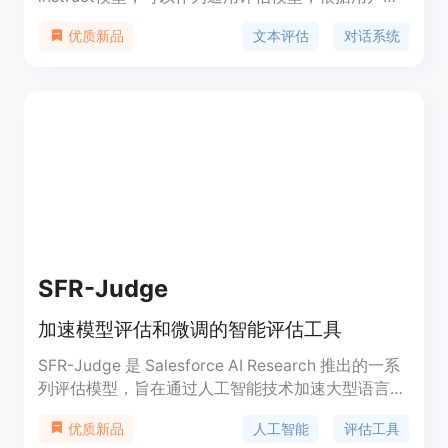
义的标准和评分规则来评判文本、对话和RAG设置。
文本评估
对话系统
优质新品
该模型使用合成数据和领域适应数据进行训练，覆盖
了183个指标和685个领域，包括金融、医学等。模
型支持的最大序列长度为8192个token，但经过测试
可以支持更长的文本（高达12000个token）。
SFR-Judge
加速模型评估和微调的智能评估工具
SFR-Judge 是 Salesforce AI Research 推出的一系
列评估模型，旨在通过人工智能技术加速大型语言模
型（LLMs）的评估和微调过程。这些模型能够执行
人工智能
评估工具
优质新品
多种评估任务，包括成对比较、单项评分和二元分