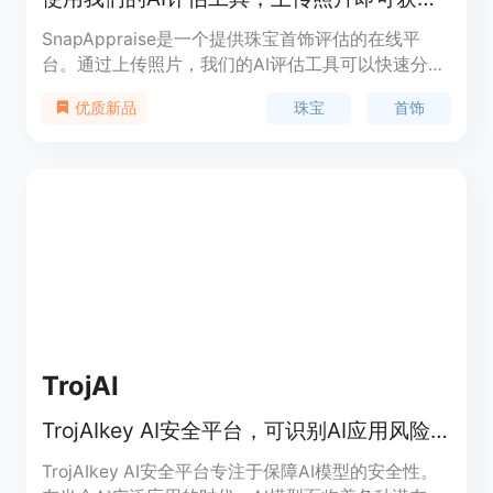
SnapAppraise是一个提供珠宝首饰评估的在线平
台。通过上传照片，我们的AI评估工具可以快速分析
珠宝首饰的价值并生成详细的评估报告。
珠宝
首饰
优质新品
SnapAppraise提供免费的初步评估，方便用户在安
排面对面评估之前获得快速的预估价值。
TrojAI
TrojAIkey AI安全平台，可识别AI应用风险并管理安全隐患
TrojAIkey AI安全平台专注于保障AI模型的安全性。