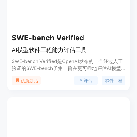
SWE-bench Verified
AI模型软件工程能力评估工具
SWE-bench Verified是OpenAI发布的一个经过人工
验证的SWE-bench子集，旨在更可靠地评估AI模型
解决现实世界软件问题的能力。它通过提供代码库和
AI评估
软件工程
优质新品
问题描述，挑战AI生成解决所描述问题的补丁。这个
工具的开发是为了提高模型自主完成软件工程任务的
能力评估的准确性，是OpenAI准备框架中中等风险
级别的关键组成部分。