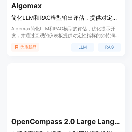
Algomax
简化LLM和RAG模型输出评估，提供对定性指标的洞察
Algomax简化LLM和RAG模型的评估，优化提示开
发，并通过直观的仪表板提供对定性指标的独特洞
察。我们的评估引擎精确评估LLM，并通过广泛测试
LLM
RAG
优质新品
确保可靠性。平台提供了全面的定性和定量指标，帮
助您更好地理解模型的行为，并提供具体的改进建
议。Algomax的用途广泛，适用于各个行业和领域。
OpenCompass 2.0 Large Language Model Leaderboard