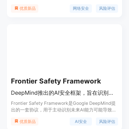
识别和减轻网络安全风险，并向客户传达信任。我们
网络安全
风险评估
优质新品
基于NIST 800-171或ISO/IEC 27001提供框架，以全
面的风险评估模板和清单来快速、准确、经济地完成
网络安全风险审核。通过获取潜在漏洞的有价值洞
察，您可以优先考虑安全工作，并与合作伙伴建立信
任。
Frontier Safety Framework
DeepMind推出的AI安全框架，旨在识别和减轻高级AI模型的未来风险。
Frontier Safety Framework是Google DeepMind提
出的一套协议，用于主动识别未来AI能力可能导致严
重伤害的情况，并建立机制来检测和减轻这些风险。
AI安全
风险评估
优质新品
该框架专注于模型层面的强大能力，如卓越的代理能