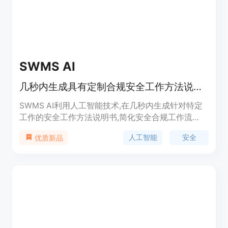
SWMS AI
几秒内生成具有定制合规安全工作方法说明书
SWMS AI利用人工智能技术,在几秒内生成针对特定
工作的安全工作方法说明书,简化安全合规工作流
程。用户只需提供项目细节,SWMS AI即可快速生成
人工智能
安全
优质新品
安全工作顺序、识别危险因素、分配风险等级并提出
适当的控制措施,从而制定符合要求的风险评估。
SWMS AI可定制化以配合公司的安全标准和要求。