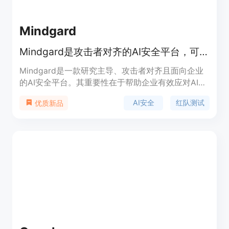
Mindgard
Mindgard是攻击者对齐的AI安全平台，可发现、评估和红队测试AI系统。
Mindgard是一款研究主导、攻击者对齐且面向企业
的AI安全平台。其重要性在于帮助企业有效应对AI系
统面临的安全威胁，确保AI的安全和稳定运行。主要
AI安全
红队测试
优质新品
优点包括能够发现隐藏的AI和代理，揭示AI攻击面，
持续对AI进行红队测试，评估和修复安全漏洞，实时
识别和响应攻击等。产品背景方面，随着AI技术的广
泛应用，其安全问题愈发凸显，Mindgard应运而生
以满足企业对AI安全的需求。关于价格，文档未提
及。产品定位是为企业级用户提供全面的AI安全解决
方案。