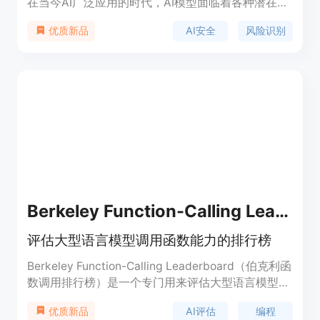
在当今AI广泛应用的时代，AI模型面临着各种潜在的
风险和威胁，如恶意攻击、数据泄露等，该平台的出
AI安全
风险识别
优质新品
现具有重要意义。其主要优点在于能够精准识别AI应
用中的潜在风险和威胁，并提供有效的风险缓解和管
理方案。目前文档未提及产品价格，从定位上看，它
主要面向有AI安全需求的企业和机构，帮助它们确保
AI应用的稳定运行和数据安全。
Berkeley Function-Calling Leaderboard
评估大型语言模型调用函数能力的排行榜
Berkeley Function-Calling Leaderboard（伯克利函
数调用排行榜）是一个专门用来评估大型语言模型
（LLMs）准确调用函数（或工具）能力的在线平
AI评估
编程
优质新品
台。该排行榜基于真实世界数据，定期更新，提供了