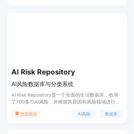
一个衡量和比较不同模型在特定编程任务上表现的基
准。它对于开发者、研究人员以及对AI编程能力有兴
趣的用户来说是一个宝贵的资源。
AI Risk Repository
AI风险数据库与分类系统
AI Risk Repository是一个全面的生活数据库，收录
了700多个AI风险，并根据其原因和风险领域进行了
分类。它提供了一个易于访问的AI风险概览，是研究
AI风险
数据库
优质新品
人员、开发者、企业、评估者、审计师、政策制定者
和监管者共同参考的框架，有助于发展研究、课程、
审计和政策。