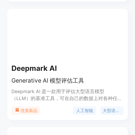
力或复杂的网络能力。它旨在补充我们的对齐研究，
即训练模型按照人类价值观和社会目标行事，以及
Google现有的AI责任和安全实践。
Deepmark AI
Generative AI 模型评估工具
Deepmark AI 是一款用于评估大型语言模型
（LLM）的基准工具，可在自己的数据上对各种任务
特定指标进行评估。它与 GPT-4、Anthropic、GPT-
人工智能
大型语言模型
优质新品
3.5 Turbo、Cohere、AI21 等领先的生成式 AI API 进
行预集成。