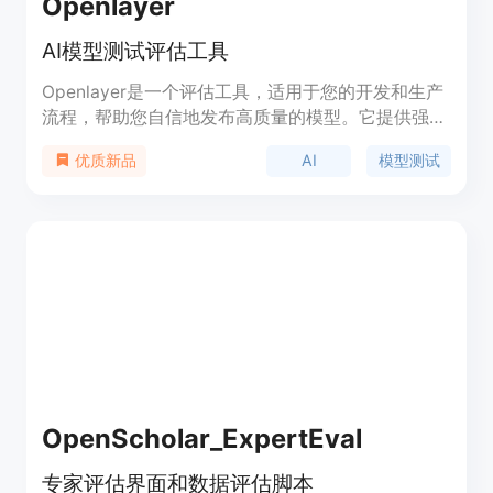
Openlayer
AI模型测试评估工具
Openlayer是一个评估工具，适用于您的开发和生产
流程，帮助您自信地发布高质量的模型。它提供强大
的测试、评估和可观察性，无需猜测您的提示是否足
AI
模型测试
优质新品
够好。支持LLMs、文本分类、表格分类、表格回归
等功能。通过实时通知让您在AI模型失败时获得通
知，让您自信地发布。
OpenScholar_ExpertEval
专家评估界面和数据评估脚本