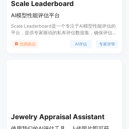
Scale Leaderboard
AI模型性能评估平台
Scale Leaderboard是一个专注于AI模型性能评估的
平台，提供专家驱动的私有评估数据集，确保评估结
果的公正性和无污染。该平台定期更新排行榜，包括
AI评估
专家评审
优质新品
新的数据集和模型，营造动态竞争环境。评估由经过
严格审查的专家使用特定领域的方法进行，保证评估
的高质量和可信度。
Jewelry Appraisal Assistant
使用我们的AI评估工具，上传照片即可获得免费评估。