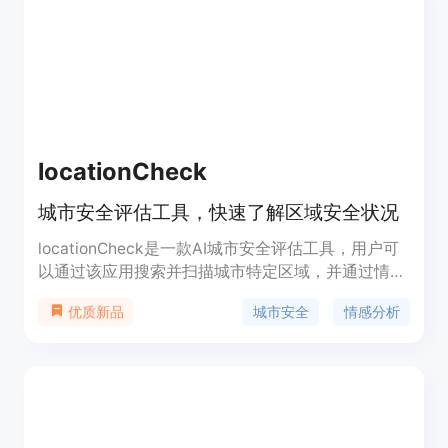
locationCheck
城市安全评估工具，快速了解区域安全状况
locationCheck是一款AI城市安全评估工具，用户可
以通过该应用搜索并扫描城市特定区域，并通过情感
分析评估该地点的总体安全性。它为用户提供实时数
城市安全
情感分析
优质新品
据支持，帮助做出关于城市不同区域安全性的明智决
策。该应用免费提供基础功能，并提供付费升级以获
得更高级的用户体验。