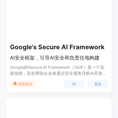
或审查建议。Remy 旨在赋予您权力，而不是取代
您。
Google's Secure AI Framework
AI安全框架，引导AI安全和负责任地构建
Google的Secure AI Framework（SAIF）是一个实
践指南，旨在帮助从业者通过安全视角导航AI开发。
它提供了一个框架，用于理解和应对AI开发过程中固
AI
安全
优质新品
有的安全风险，并提供了相应的控制措施来帮助解决
这些问题。SAIF代表了Google在全球规模上防御AI
的经验，强调了构建AI时的安全性和责任感。