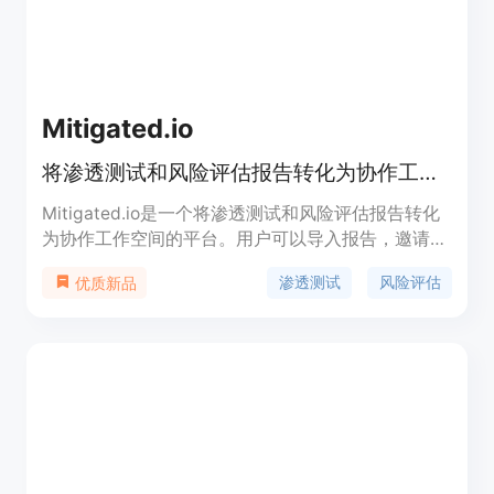
Mitigated.io
将渗透测试和风险评估报告转化为协作工作空间，分配任务，跟踪进展，利用AI洞察
Mitigated.io是一个将渗透测试和风险评估报告转化
为协作工作空间的平台。用户可以导入报告，邀请团
队成员，共同解决问题，并追踪进展。该平台还提供
渗透测试
风险评估
优质新品
AI增强的缓解指导，易于导入报告，Kanban等功
能。此外，用户还可以从平台上直接获取安全缓解服
务。Mitigated.io旨在帮助用户更高效地进行安全缓
解，提高安全性。