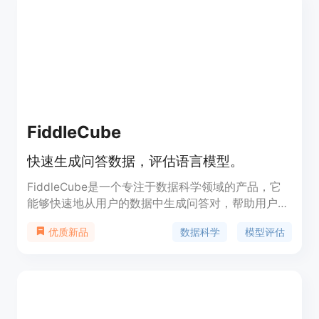
FiddleCube
快速生成问答数据，评估语言模型。
FiddleCube是一个专注于数据科学领域的产品，它
能够快速地从用户的数据中生成问答对，帮助用户评
估大型语言模型（LLMs）。它提供了准确的黄金数
数据科学
模型评估
优质新品
据集，支持多种问题类型，并能够通过度量标准来评
估数据的准确性。此外，FiddleCube还提供了诊断
工具，帮助用户找出并改进性能不佳的查询。