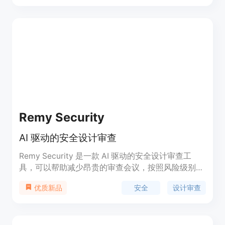
类，同时提供解释，避免黑箱问题。SFR-Judge 在
多个基准测试中表现优异，证明了其在评估模型输出
和指导微调方面的有效性。
Remy Security
AI 驱动的安全设计审查
Remy Security 是一款 AI 驱动的安全设计审查工
具，可以帮助减少昂贵的审查会议，按照风险级别对
设计进行优先排序，并以更少的工作量生成高质量的
安全
设计审查
优质新品
审查结果。它通过自动生成问题和反馈，为您提供发
送给设计作者的具体风险方面的见解。Remy 提供建
议，您做出决策。您可以在发送之前编辑、重新生成