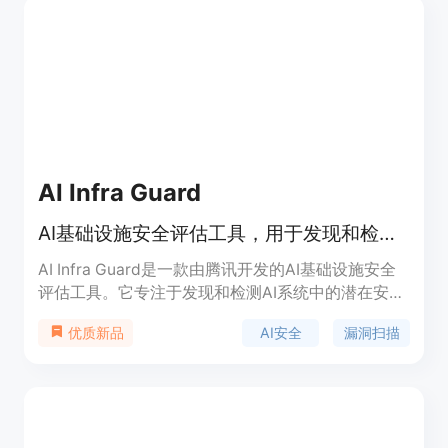
AI Infra Guard
AI基础设施安全评估工具，用于发现和检测AI系统中的潜在安全风险。
AI Infra Guard是一款由腾讯开发的AI基础设施安全
评估工具。它专注于发现和检测AI系统中的潜在安全
风险，支持28种AI框架指纹识别，覆盖200多个安全
AI安全
漏洞扫描
优质新品
漏洞数据库。该工具轻量级、易于使用，无需复杂配
置，具有灵活的匹配语法和跨平台支持。它为AI基础
设施的安全性提供了高效的评估手段，帮助企业和开
发者保护其AI系统免受安全威胁。