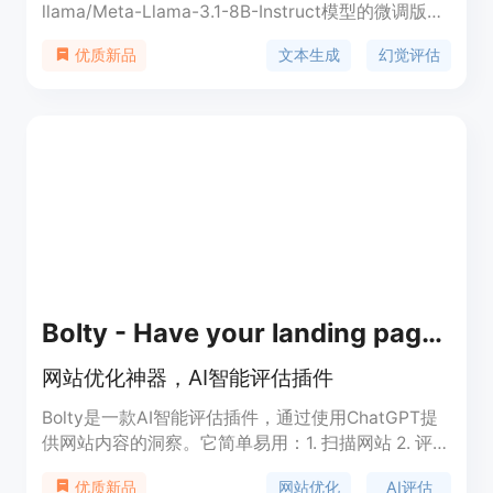
llama/Meta-Llama-3.1-8B-Instruct模型的微调版
本，主要用于检测RAG设置中的幻觉。该模型经过
文本生成
幻觉评估
优质新品
CovidQA、PubmedQA、DROP、RAGTruth等多个
数据集的训练，包含人工标注和合成数据。它能够评
估给定文档、问题和答案是否忠实于文档内容，不提
供超出文档范围的新信息，也不与文档信息相矛盾。
Bolty - Have your landing page ROASTED by AI
网站优化神器，AI智能评估插件
Bolty是一款AI智能评估插件，通过使用ChatGPT提
供网站内容的洞察。它简单易用：1. 扫描网站 2. 评估
优化建议
网站优化
AI评估
优质新品