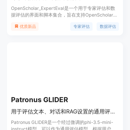
OpenScholar_ExpertEval是一个用于专家评估和数
据评估的界面和脚本集合，旨在支持OpenScholar项
目。该项目通过检索增强型语言模型合成科学文献，
专家评估
数据评估
优质新品
对模型生成的文本进行细致的人工评估。产品背景基
于AllenAI的研究项目，具有重要的学术和技术价
值，能够帮助研究人员和开发者更好地理解和改进语
言模型。
Patronus GLIDER
用于评估文本、对话和RAG设置的通用评估模型
Patronus GLIDER是一个经过微调的phi-3.5-mini-
instruct模型，可以作为通用评估模型，根据用户定