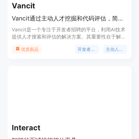
Vancit
Vancit通过主动人才挖掘和代码评估，简化开发者招聘流程，实现快速招聘。
Vancit是一个专注于开发者招聘的平台，利用AI技术
提供人才搜索和评估的解决方案。其重要性在于解决
了传统招聘流程中效率低下、人才匹配不准确的问
开发者招聘
主动人才挖掘
优质新品
题。主要优点包括能够快速找到符合要求的开发者，
通过技能评估确保候选人质量，提供实时人才数据和
全面的候选人分析。产品背景是为了满足企业对高效
招聘开发者的需求。价格信息未提及。产品定位是一
站式开发者招聘解决方案，服务于有开发者招聘需求
的企业。
Interact