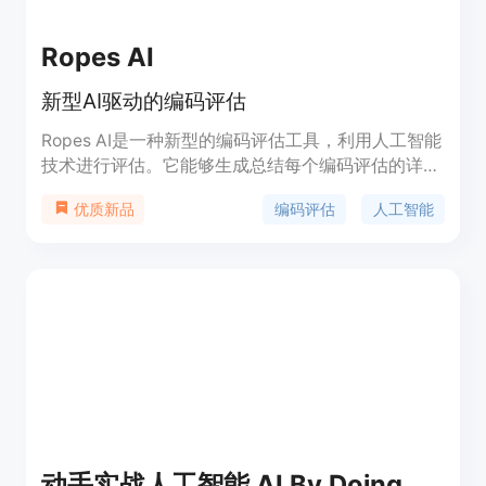
Ropes AI
新型AI驱动的编码评估
Ropes AI是一种新型的编码评估工具，利用人工智能
技术进行评估。它能够生成总结每个编码评估的详细
信息，并给出评分卡。同时，它还提供了定制的编程
编码评估
人工智能
优质新品
挑战，让候选人有机会展示自己的技能。Ropes AI还
可以根据您的业务需求定制编码挑战，并提供了防作
弊功能和候选人友好的体验。
动手实战人工智能 AI By Doing