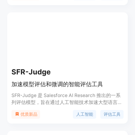
明了的报告。Hiring Cycle能节省您60%的招聘时
间，每周节约22个小时的面试和面试组织时间。
SFR-Judge
加速模型评估和微调的智能评估工具
SFR-Judge 是 Salesforce AI Research 推出的一系
列评估模型，旨在通过人工智能技术加速大型语言模
型（LLMs）的评估和微调过程。这些模型能够执行
人工智能
评估工具
优质新品
多种评估任务，包括成对比较、单项评分和二元分
类，同时提供解释，避免黑箱问题。SFR-Judge 在
多个基准测试中表现优异，证明了其在评估模型输出