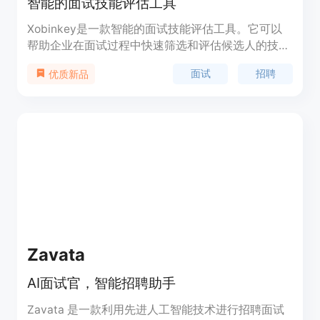
智能的面试技能评估工具
Xobinkey是一款智能的面试技能评估工具。它可以
帮助企业在面试过程中快速筛选和评估候选人的技能
水平。Xobinkey提供了丰富的功能，包括自定义面
面试
招聘
优质新品
试问题、自动评分、实时反馈、报告生成等。它能够
大大提高招聘效率和准确性，并帮助企业找到最适合
的人才。
Zavata
AI面试官，智能招聘助手
Zavata 是一款利用先进人工智能技术进行招聘面试