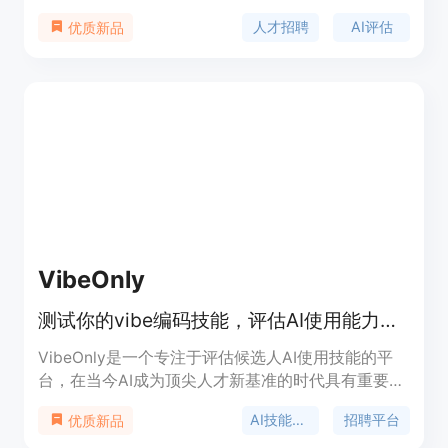
的评估方法、公正的人才评分系统等特点。Potis自
人才招聘
AI评估
优质新品
动化评估可以节省高达80%的招聘初始预算，并加速
招聘流程5倍，适用于所有层级的招聘需求。
VibeOnly
测试你的vibe编码技能，评估AI使用能力，用于招聘AI人才
VibeOnly是一个专注于评估候选人AI使用技能的平
台，在当今AI成为顶尖人才新基准的时代具有重要意
义。其主要优点在于能够精准筛选出真正具备AI技能
AI技能评估
招聘平台
优质新品
的精英人才，通过实际的UI挑战和评估，反映候选人