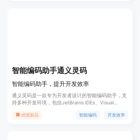
在实际工作中运用AI进行批判性思考和解决问题的能
力。平台采用智能评估引擎，可实时适应候选人的技
能水平，评估结果更具准确性和客观性。该平台目前
处于封闭测试阶段，价格信息未提及，定位是为现代
以AI为先的团队提供强大的招聘工具，帮助企业招聘
到AI原生人才。
智能编码助手通义灵码
智能编码助手，提升开发效率
通义灵码是一款专为开发者设计的智能编码助手，支
持多种开发环境，包括JetBrains IDEs、Visual
Studio Code、Visual Studio等。它通过集成先进的
智能编码
开发效率
优质新品
AI技术，帮助开发者快速完成编码任务，提高编码效
率和质量，适用于各种编程语言和开发场景。