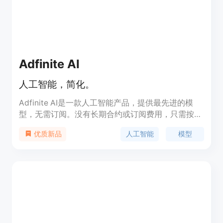
Adfinite AI
人工智能，简化。
Adfinite AI是一款人工智能产品，提供最先进的模
型，无需订阅。没有长期合约或订阅费用，只需按使
用量付费。新用户可以免费获得5个积分进行测试，
人工智能
模型
优质新品
无需信用卡或充值。每条消息收费10美分。目前有特
别推出的促销活动，充值20美元或更多即可额外获得
5美元的积分。如果遇到问题或有功能请求，请联系
我们。