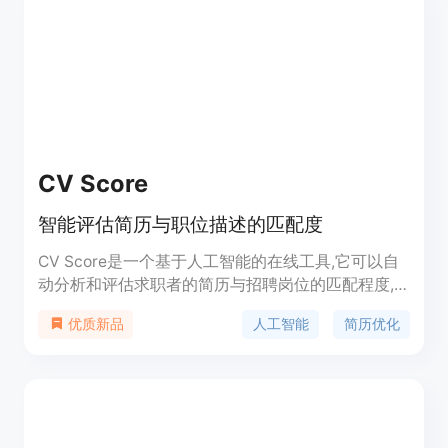
和指导微调方面的有效性。
CV Score
智能评估简历与职位描述的匹配度
CV Score是一个基于人工智能的在线工具,它可以自
动分析和评估求职者的简历与招聘岗位的匹配程度,
指出简历中的优势点和需要改进的地方,帮助求职者
人工智能
简历优化
优质新品
提升简历质量,在求职过程中脱颖而出。该产品采用
自然语言处理和机器学习技术,可以识别简历和职位
描述中的关键词,给出匹配度评分和建议,让用户可以
针对性地完善简历。它操作简单、评估快速,适合各
类求职者使用,是找工作必备的优质工具。