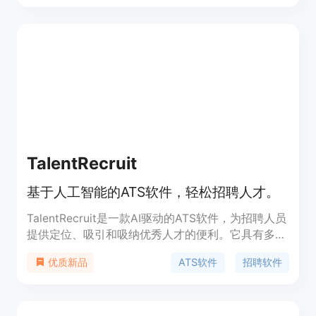
PHP、Go、Python、C#、C++、Scala、Rust、
Dart还是Solidity等语言中，都可以使用CodeUtils。
它还可以将代码翻译成其他语言。
TalentRecruit
基于人工智能的ATS软件，轻松招聘人才。
TalentRecruit是一款AI驱动的ATS软件，为招聘人员
提供定位、吸引和吸纳优秀人才的便利。它具有多渠
道人才发现、AI与机器学习、员工推荐平台、高效的
ATS软件
招聘软件
优质新品
预筛选和评估、Offer管理和员工入职等功能，可适
用于中小型企业和企业级招聘。