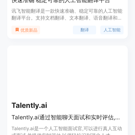
讯飞智能翻译是一款快速准确、稳定可靠的人工智能
翻译平台。支持文档翻译、文本翻译、语音翻译和图
片翻译等多种功能。通过23种文档格式的支持，保留
翻译
人工智能
优质新品
原版格式样式和排版，支持文档内图片翻译。覆盖
140种语种互译，支持源语言语种自动检测，实现快
速翻译。结合讯飞先进的语音识别和翻译技术，满足
跨语言的沟通交流。输入图片，即可快速识别图片中
的文本内容，进行翻译。提供SaaS、私有化部署和
API接口等多种解决方案，满足不同企业的需求。
Talently.ai
Talently.ai通过智能聊天面试和实时评估,轻松识别顶尖人才
Talently.ai是一个人工智能面试官,可以进行真人互动