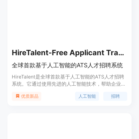
HireTalent-Free Applicant TrackingSystem
全球首款基于人工智能的ATS人才招聘系统
HireTalent是全球首款基于人工智能的ATS人才招聘
系统。它通过使用先进的人工智能技术，帮助企业快
速筛选和招聘合适的人才，实现人才招聘的全流程自
人工智能
招聘
优质新品
动化。它的优势包括快速的人才筛选、智能的匹配算
法、高效的候选人管理和灵活的定价模式。无论是中
小型企业还是大型企业，HireTalent都能满足各种规
模和需求的人才招聘。