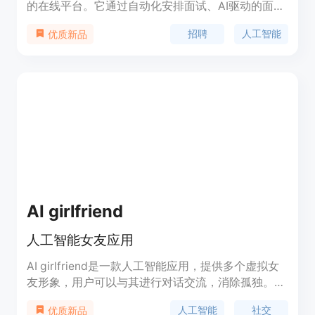
的在线平台。它通过自动化安排面试、AI驱动的面
试、实时反馈等功能，帮助雇主和候选人享受无缝且
招聘
人工智能
优质新品
个性化的招聘体验。主要优点包括：1. 24/7 AI面试
官：SIA（智能面试助手）全天候提供服务，不受时
区限制。2. 数据驱动决策：平台提供详细报告和性能
指标，帮助雇主做出更明智的招聘决策。3. 工作流程
集成：与现有ATS和其他HR工具无缝集成，确保数
据流畅。4. 个性化面试：提供个性化和对话式的面试
体验，让候选人感到被重视和尊重。5. 可操作的洞
察：每次面试后提供即时、数据驱动的反馈和综合报
告。6. 公平评估：系统通过多模态数据检测潜在作弊
行为，提供可靠和无偏见的评估。
AI girlfriend
人工智能女友应用
AI girlfriend是一款人工智能应用，提供多个虚拟女
友形象，用户可以与其进行对话交流，消除孤独。该
应用通过模拟情感交流，为用户提供数字化陪伴。AI
人工智能
社交
优质新品
girlfriend不仅是科技现象，更是当下数字化社交的