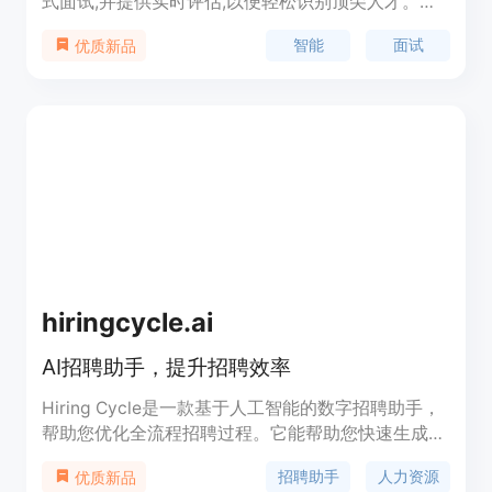
式面试,并提供实时评估,以便轻松识别顶尖人才。它
消除了手动筛选的需要,实现了更智能的招聘。
智能
面试
优质新品
hiringcycle.ai
AI招聘助手，提升招聘效率
Hiring Cycle是一款基于人工智能的数字招聘助手，
帮助您优化全流程招聘过程。它能帮助您快速生成职
位描述和准备准确的招聘广告，安排面试并评估候选
招聘助手
人力资源
优质新品
人，加强部门管理与人力资源之间的沟通，生成简洁