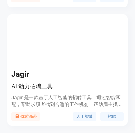
重要组成部分，为许多人在日益孤立的世界中提供了
一种联系方式。用户可以免费尝试使用。
Jagir
AI 动力招聘工具
Jagir 是一款基于人工智能的招聘工具，通过智能匹
配，帮助求职者找到合适的工作机会，帮助雇主找到
理想的候选人。我们的平台改变了传统的求职过程，
人工智能
招聘
优质新品
更快速、高效、个性化。我们的 AI 驱动匹配引擎通
过对求职者和雇主提供的职位信息进行比对，识别出
最佳匹配项，考虑的因素包括技能、经验、教育背