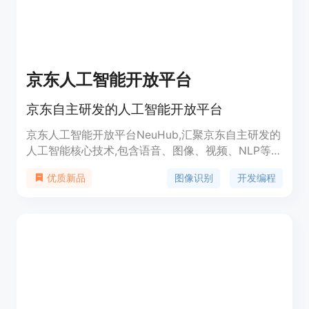
京东人工智能开放平台
京东自主研发的人工智能开放平台
京东人工智能开放平台NeuHub,汇聚京东自主研发的
人工智能核心技术,包含语音、图像、视频、NLP等技
术,通过平台向外开放,助力行业智能升级。平台还提
图像识别
开发编程
优质新品
供数据标注、模型开发、训练和发布等全流程服务,
以及创新应用案例,帮助企业实现智能化转型。