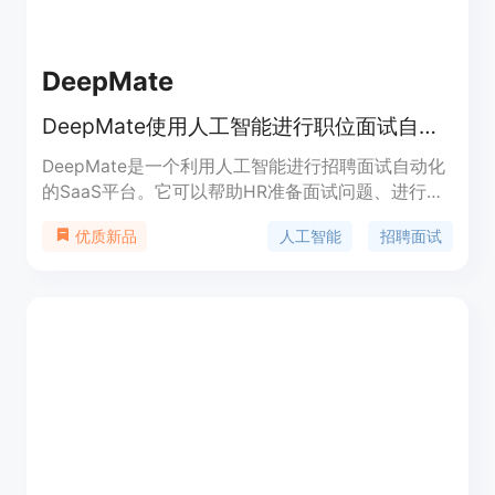
DeepMate
DeepMate使用人工智能进行职位面试自动化
DeepMate是一个利用人工智能进行招聘面试自动化
的SaaS平台。它可以帮助HR准备面试问题、进行面
试评估,最后生成面试反馈报告,大大提升招聘效率。
人工智能
招聘面试
优质新品
主要功能包括:智能面试问题生成、实时技能评估、
面试反馈生成。优势是减少重复劳动,节省时间成本,
提高招聘质量。采用订阅制定价,定位中大型企业招
聘团队。