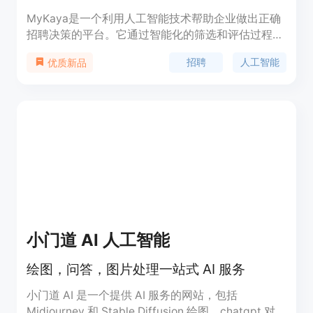
MyKaya是一个利用人工智能技术帮助企业做出正确
招聘决策的平台。它通过智能化的筛选和评估过程，
加速招聘流程，提高招聘效率和准确性。MyKaya的
招聘
人工智能
优质新品
背景信息显示它已经帮助了多位企业高管和专业人
士，这证明了其在商业领域的实用性和有效性。
小门道 AI 人工智能
绘图，问答，图片处理一站式 AI 服务
小门道 AI 是一个提供 AI 服务的网站，包括
Midjourney 和 Stable Diffusion 绘图，chatgpt 对