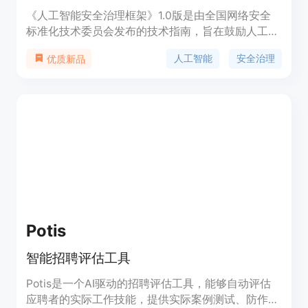
《人工智能安全治理框架》1.0版是由全国网络安全
标准化技术委员会发布的技术指南，旨在鼓励人工智
能创新发展的同时，有效防范和化解人工智能安全风
人工智能
安全治理
优质新品
险。该框架提出了包容审慎、确保安全，风险导向、
敏捷治理，技管结合、协同应对，开放合作、共治共
享等原则。它结合人工智能技术特性，分析风险来源
和表现形式，针对模型算法安全、数据安全和系统安
全等内生安全风险，以及网络域、现实域、认知域、
伦理域等应用安全风险，提出了相应的技术应对和综
合防治措施。
Potis
智能招聘评估工具
Potis是一个AI驱动的招聘评估工具，能够自动评估
应聘者的实际工作技能，提供实际案例测试、防作弊