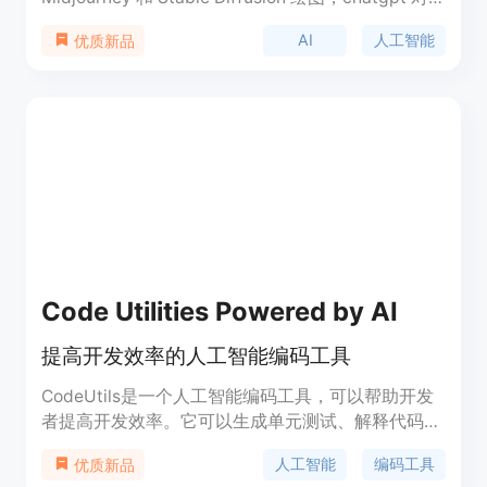
话，抠图，去除水印，魔法抹除，图片变清，无损放
AI
人工智能
优质新品
大等功能。我们提供智能问答功能，可联网搜索，任
务式 (基于 AutoGPT)，学术助理，上传文件，数学
解题等。同时，我们还提供抠图、放大变清、转矢量
图、人脸融合等图片处理功能。产品定价根据具体功
能和使用情况而定，定位于提供高质量的 AI 服务。
Code Utilities Powered by AI
提高开发效率的人工智能编码工具
CodeUtils是一个人工智能编码工具，可以帮助开发
者提高开发效率。它可以生成单元测试、解释代码、
重构代码、编写代码、文档化代码和调试代码。无论
人工智能
编码工具
优质新品
是在JavaScript、TypeScript、Kotlin、Java、