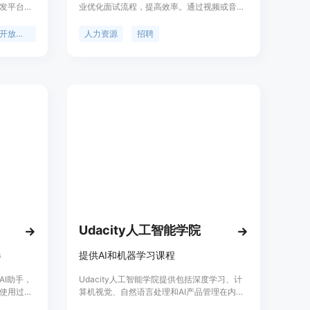
发平台。
业优化面试流程，提高效率。通过视频或音频
言理解、对
进行面试，记录并评估每个候选人的表现，并
及图像识
按照标准评分体系对其进行分类。可以定制面
Ai开放平台
人力资源
招聘
松地为产品
试问题，设置关键话题，并与AI进行面试，节
省时间和金钱。同时提供详细的分析和洞察，
帮助招聘团队更快地找到合适的人才。
Udacity人工智能学院
器
提供AI和机器学习课程
AI助手，
Udacity人工智能学院提供包括深度学习、计
使用过程
算机视觉、自然语言处理和AI产品管理在内的
持市面上
AI培训和机器学习课程。这些课程旨在帮助学