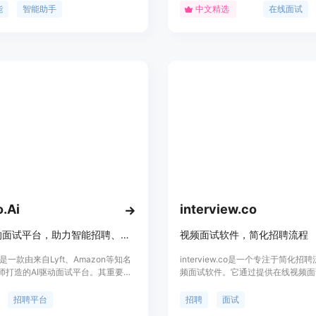
交给人工智能而享受更美好的生活。
所有在线面试平台，包括但不限于牛
能
智能助手
中文精选
在线面试
于为用户提供智能化、高效的工具平
腾讯会议、钉钉、飞书会议等。它适
足用户在对话、绘画、数字人等方面
类型的在线面试，如技术面试、情景
例分析等，为求职者提供全方位的支
的主要优点包括一键秒杀八股、自动
码、智能提示项目等，帮助用户在面
自信。此外，白瓜面试还提供全天候
持，确保用户的面试顺利进行。
o.Ai
interview.co
AI驱动的面试平台，助力智能招聘、自动筛选候选人，高效招聘。
视频面试软件，简化招聘流程
 AI是一款由来自Lyft、Amazon等知名
interview.co是一个专注于简化招
师打造的AI驱动面试平台。其重要性
频面试软件。它通过提供在线视频面
招聘流程，通过自动化候选人筛选，
题生成器和面试管理工具，帮助企业
并提升招聘质量。产品定位为企业提
选和评估候选人。产品背景信息显示
招聘平台
招聘
面试
聘解决方案，价格为免费。它能利用
interview.co旨在解决传统面试中