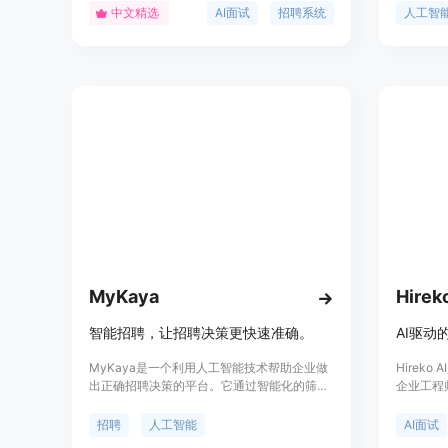
针对性的追问，实现千人千问和多轮对话，从
们把工作
中文精选
AI面试
招聘系统
人工智
而提高招聘效率和准确性。其主要优点包括高
产品定位
度智能化的面试流程、精准的候选人匹配以及
台，以满
显著降低的招聘成本。产品定位于大型企业和
的需求。
人力资源机构，旨在通过先进的AI技术提升招
聘工作的效率和质量。
MyKaya
Hirek
智能招聘，让招聘决策更快速准确。
MyKaya是一个利用人工智能技术帮助企业做
Hireko
出正确招聘决策的平台。它通过智能化的筛选
企业工程
和评估过程，加速招聘流程，提高招聘效率和
在于革新
准确性。MyKaya的背景信息显示它已经帮助
节省时间
招聘
人工智能
AI面试
了多位企业高管和专业人士，这证明了其在商
供智能招