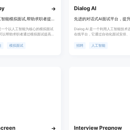
py
Dialog AI
通过人工智能模拟面试,帮助求职者提高面试技能
py是一个以人工智能为核心的模拟面试
Dialog AI 是一个利用人工智能技
可以帮助求职者通过模拟面试提高面
在线平台，它通过自动化面试安排、
对Hirevue、Superday等不同形式的
试和即时反馈报告，帮助企业简化招
足。Canopy提供实时反馈和建议,
提高面试效率和候选人满意度。该平
能
模拟面试
招聘
人工智能
者在面试中的优劣势,从而帮助求职者
24/7的面试安排，确保公平一致的
弱项。此外,Canopy定价合理,定位
并提供定制化的反馈报告，帮助企业
求职者准备面试的好帮手。
信心的招聘决策。
screen
Interview Prepnow