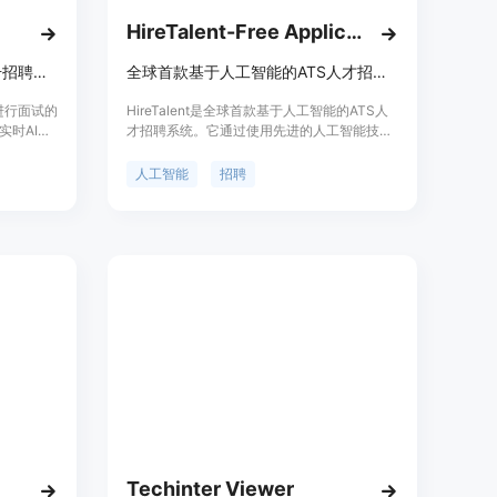
HireTalent-Free Applicant TrackingSystem
先进的对话式AI面试平台，提升招聘效率。
全球首款基于人工智能的ATS人才招聘系统
术进行面试的
HireTalent是全球首款基于人工智能的ATS人
实时AI面
才招聘系统。它通过使用先进的人工智能技
聘流程，
术，帮助企业快速筛选和招聘合适的人才，实
台支持
现人才招聘的全流程自动化。它的优势包括快
人工智能
招聘
面试过程，
速的人才筛选、智能的匹配算法、高效的候选
做出更有
人管理和灵活的定价模式。无论是中小型企业
还是大型企业，HireTalent都能满足各种规模
和需求的人才招聘。
Techinter Viewer