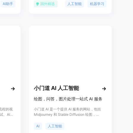
客面试、
生掌握人工智能领域的最新技术，为未来的职
AI助手
国外精选
人工智能
机器学习
用于各种
业生涯打下坚实的基础。
面试、案
持。产品
手撕代
试中更加
的技术支
小门道 AI 人工智能
绘图，问答，图片处理一站式 AI 服务
聘流程的视
小门道 AI 是一个提供 AI 服务的网站，包括
试、AI问
Midjourney 和 Stable Diffusion 绘图，
高效地筛
chatgpt 对话，抠图，去除水印，魔法抹除，
，
图片变清，无损放大等功能。我们提供智能问
AI
人工智能
的时间消
答功能，可联网搜索，任务式 (基于