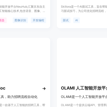
智能开放平台NeuHub,汇聚京东自主
Skillora是一个AI面试工具，旨在
工智能核心技术,包含语音、图像、视
习面试技巧，为公司优化招聘流程，
P等技术,通过平台向外开放,助力行业
机构培训员工和学生。它提供个性化
。平台还提供数据标注、模型开发、
拟面试，实时反馈和评分，以及学习
精选
图像识别
开发编程
面试
AI
布等全流程服务,以及创新应用案例,
Skillora可以帮助用户增加面试自
实现智能化转型。
功机会。
Hoc
OLAMI 人工智能开放平
聘工具，助力招聘流程自动化
OLAMI是一个人工智能开放平
Hoc是一款基于人工智能的招聘工具，帮
OLAMI是一个提供云端API、管理