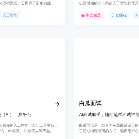
化招聘流程。它提供了多项功能，包
机器感知解决方案的人工智能软件开
能提取、面试问题生成、职位描述生
OLAMI平台具有语音识别、自然语
织等。通过AI技术，Hire Hoc能够
话管理、语音合成等语音AI技术,以
人工智能
中文精选
开发编程
项目所需的技能，并根据职位、技
别、语义理解等视觉AI技术,可以轻
和地区生成定制的面试问题和职位描
加入人工智能,提升用户体验。
使用Hire Hoc组织和管理您的招聘
大提高招聘效率。
I
白瓜面试
（AI）工具平台
AI面试助手，辅助笔试面试神
业领先的人工智能（AI）工具平台，
白瓜面试是一款专为在线面试设计的
 对话、AI 绘画、AI 数字人等产品。致
它通过物理隔离的方式，确保用户在
器与人更好的互动，最终目标是让我
中不会被面试平台检测到。该产品支