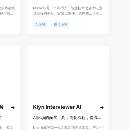
帮助求职者练
MirWork是一个利用人工智能技术改变求职面
并为教育
试过程的平台。它通过硬件、软件和云计算提
定制的模
供实时、客观的面试反馈，帮助求职者和招聘
资源库。
者简化和提升招聘流程。MirWork还探索了增
AI面试
模拟面试
信，提升成
强现实(AR)和物联网(IoT)设备，以创造沉浸式
和互动体验。产品背景信息显示，创始人之一
在Meta的最终面试中成功之前，进行了超过
300次模拟面试，从而积累了丰富的经验。
MirWork的价格定位为免费试用，主要面向求
职者和招聘者。
台
Klyn Interviewer AI
台
AI驱动的面试工具，简化流程，提高效率
界面、多元
Klyn面试官是一款AI驱动的面试工具，帮助企