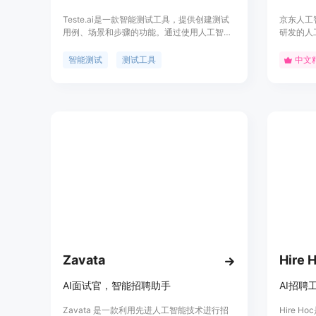
Teste.ai是一款智能测试工具，提供创建测试
京东人工
用例、场景和步骤的功能。通过使用人工智能
研发的人
技术，它能够生成测试数据和测试计划，并帮
频、NL
助测试人员提高测试效率和质量。Teste.ai具
智能升级
智能测试
测试工具
中文
有高级和高效的测试功能，可以帮助测试人员
训练和发
转变测试方式。
帮助企业
Zavata
Hire 
AI面试官，智能招聘助手
AI招
Zavata 是一款利用先进人工智能技术进行招
Hire 