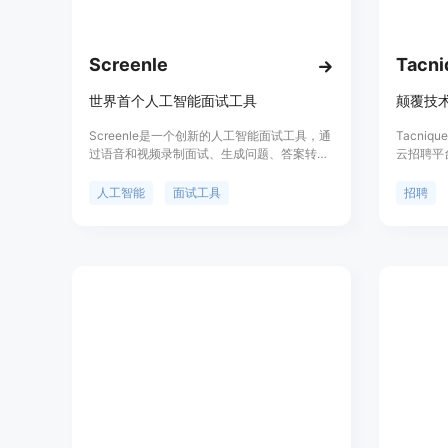
Screenle
Tacni
世界首个人工智能面试工具
颠覆技
Screenle是一个创新的人工智能面试工具，通
Tacni
过语音和视频录制面试、生成问题、答案转录
云招聘平
和评估等功能，提供高效、透明、个性化的面
术团队。
试体验。通过结合技术与招聘需求，提升招聘
程师，享
人工智能
面试工具
招聘
流程的效率和效果。
平台提供
告，快速
准确。拥
程设计，