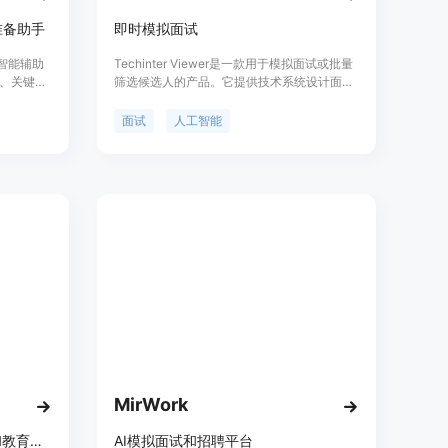
准备助手
即时模拟面试
人工智能辅助
Techinter Viewer是一款用于模拟面试或批量
、关键词
筛选候选人的产品。它提供技术系统设计面试
介等多种功
等多种场景。产品具有全面的语音体验，与人
试答题练
类般的AI机器人进行全面对话，理解候选人的
面试
人工智能
公司信
回答。用户可以获得候选人的表现细节，包括
。产品定
即时转录和评分卡，直接发送至邮箱。此外，
供全方位
产品还支持ATS集成，可直接将候选人筛选结
果和录音链接整合到ATS中。用户可自定义面
试体验，指导面试重点，获得即时录音和评分
反馈。此外，产品还提供聚合分析功能，可视
化候选人问题和回答分析。对求职者而言，产
品提供完全模拟面试，模拟软件工程系统设计
面试，并即时获得反馈。产品定位为面试官
AI，可用于练习面试或批量筛选候选人。
MirWork
AI面试工具，为求职者、公司和教育机构提供AI模拟面试，优化招聘流程，培训员工和学生。
AI模拟面试和招聘平台