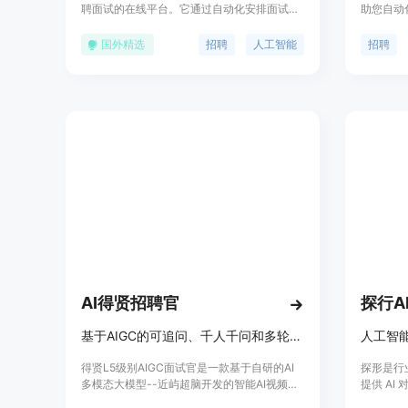
聘面试的在线平台。它通过自动化安排面试、
助您自动
AI驱动的面试、实时反馈等功能，帮助雇主和
括项目技
候选人享受无缝且个性化的招聘体验。主要优
成和项目组
国外精选
招聘
人工智能
招聘
点包括：1. 24/7 AI面试官：SIA（智能面试助
自动识别
手）全天候提供服务，不受时区限制。2. 数据
能、经验
驱动决策：平台提供详细报告和性能指标，帮
述。您可以
助雇主做出更明智的招聘决策。3. 工作流程集
项目，大
成：与现有ATS和其他HR工具无缝集成，确保
数据流畅。4. 个性化面试：提供个性化和对话
式的面试体验，让候选人感到被重视和尊重。
5. 可操作的洞察：每次面试后提供即时、数据
驱动的反馈和综合报告。6. 公平评估：系统通
过多模态数据检测潜在作弊行为，提供可靠和
无偏见的评估。
AI得贤招聘官
探行A
基于AIGC的可追问、千人千问和多轮对话的L5级别AI面试官
人工智能
得贤L5级别AIGC面试官是一款基于自研的AI
探形是行
多模态大模型--近屿超脑开发的智能AI视频面
提供 AI
试系统。该系统能够根据候选人的回答进行有
力于让机