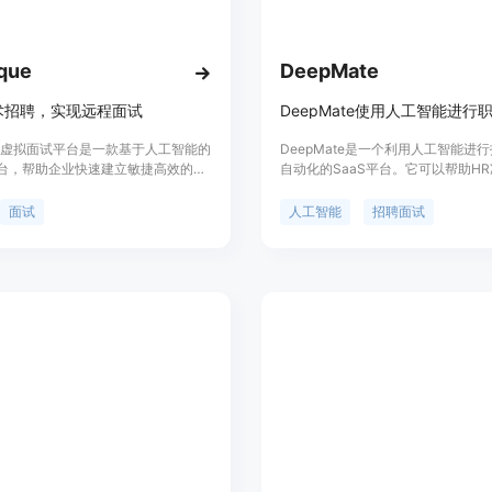
que
DeepMate
术招聘，实现远程面试
que虚拟面试平台是一款基于人工智能的
DeepMate是一个利用人工智能进
台，帮助企业快速建立敏捷高效的技
自动化的SaaS平台。它可以帮助H
通过点击几下即可筛选全球优秀的工
问题、进行面试评估,最后生成面试反
受无缝的面试流程，提高招聘效率。
大大提升招聘效率。主要功能包括:
面试
人工智能
招聘面试
全球技术人才库，详细的人才分析报
题生成、实时技能评估、面试反馈生
的面试结果反馈，让您的招聘决策更
是减少重复劳动,节省时间成本,提高
有工程师友好的面试体验，完善的流
量。采用订阅制定价,定位中大型企
帮助企业轻松招聘到最适合的人才。
队。