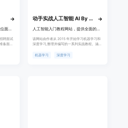
动手实战人工智能 AI By Doing
DeepMate使用人工智能进行职位面试自动化
人工智能入门教程网站，提供全面的机器学习与深度学习知识。
行招聘面试
该网站由作者从 2015 年开始学习机器学习和
R准备面试
深度学习,整理并编写的一系列实战教程。涵盖
馈报告,
监督学习、无监督学习、深度学习等多个领域,
智能面试问
既有理论推导,又有代码实现,旨在帮助初学者
机器学习
深度学习
成。优势
全面掌握人工智能的基础知识和实践技能。网
招聘质
站拥有独立域名,内容持续更新,欢迎大家关注
业招聘团
和学习。