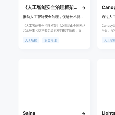
《人工智能安全治理框架》1.0版
Cano
推动人工智能安全治理，促进技术健康发展
《人工智能安全治理框架》1.0版是由全国网络
Cano
安全标准化技术委员会发布的技术指南，旨在
平台。它
鼓励人工智能创新发展的同时，有效防范和化
试技能,面
解人工智能安全风险。该框架提出了包容审
面试信心十
人工智能
安全治理
人工智
慎、确保安全，风险导向、敏捷治理，技管结
指出求职
合、协同应对，开放合作、共治共享等原则。
针对性提升
它结合人工智能技术特性，分析风险来源和表
明确,是
现形式，针对模型算法安全、数据安全和系统
安全等内生安全风险，以及网络域、现实域、
认知域、伦理域等应用安全风险，提出了相应
的技术应对和综合防治措施。
Saina
Light