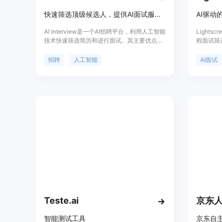
快速筛选顶级候选人，提供AI面试服务，加速招聘流程。
AI Interview是一个AI招聘平台，利用人工智能
Light
技术快速筛选简历和进行面试。其主要优点包
程面试筛
括快速、准确的候选人筛选，节省招聘时间和
估方式来
成本。定位于帮助企业高效招聘人才。
实际工作
招聘
人工智能
AI面试
官训练而
公正性和准
括高准确
统以及提
还提供了
决问题的
实地反映
Teste.ai
京东
智能测试工具
京东自