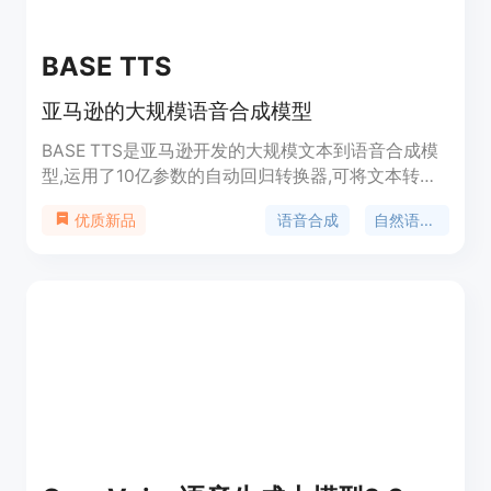
BASE TTS
亚马逊的大规模语音合成模型
BASE TTS是亚马逊开发的大规模文本到语音合成模
型,运用了10亿参数的自动回归转换器,可将文本转换
成语音代码,再通过卷积解码器生成语音波形。该模
语音合成
自然语言处理
优质新品
型使用了超过10万小时的公共语音数据进行训练,实
现了语音自然度的新状态。还具有音素解离和压缩等
新颖的语音编码技术。随着模型规模的增大,BASE
TTS展现出了处理复杂句子的自然语调能力。