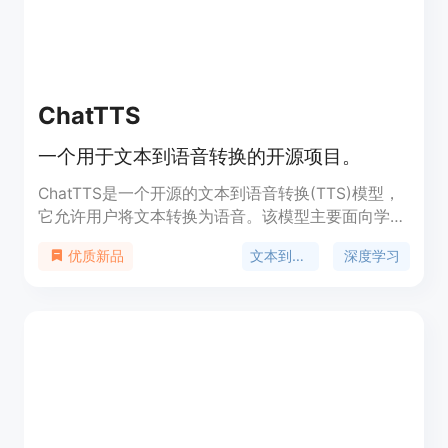
环境准备、Python和PyTorch版本、快速安装、手动
安装、预训练模型、数据集格式、待办事项和致谢。
ChatTTS
一个用于文本到语音转换的开源项目。
ChatTTS是一个开源的文本到语音转换(TTS)模型，
它允许用户将文本转换为语音。该模型主要面向学术
研究和教育目的，不适用于商业或法律用途。它使用
文本到语音
深度学习
优质新品
深度学习技术，能够生成自然流畅的语音输出，适合
研究和开发语音合成技术的人员使用。