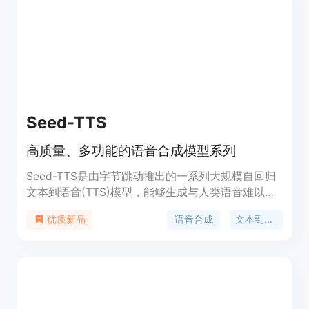
新可微持续时间建模进行端到端训练，从而提高了语
音的自然度。StyleTTS 2 在单说话人 LJSpeech 数
据集上超越了人类录音，并在多说话人 VCTK 数据集
上与之匹配，得到了母语为英语的评审人员的认可。
此外，当在 LibriTTS 数据集上进行训练时，我们的
模型优于先前公开可用的零样本扩展模型。通过展示
风格扩散和对抗训练与大型 SLMs 的潜力，这项工作
在单个和多说话人数据集上实现了一个人级别的 TTS
Seed-TTS
合成。
高质量、多功能的语音合成模型系列
Seed-TTS是由字节跳动推出的一系列大规模自回归
文本到语音(TTS)模型，能够生成与人类语音难以区
分的语音。它在语音上下文学习、说话人相似度和自
语音合成
文本到语音
优质新品
然度方面表现出色，通过微调可进一步提升主观评
分。Seed-TTS还提供了对情感等语音属性的优越控
制能力，并能生成高度表达性和多样性的语音。此
外，提出了一种自蒸馏方法用于语音分解，以及一种
增强模型鲁棒性、说话人相似度和控制性的强化学习
方法。还展示了Seed-TTS模型的非自回归(NAR)变