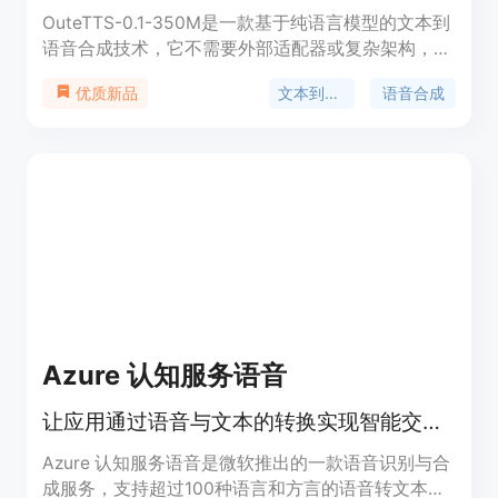
OuteTTS-0.1-350M是一款基于纯语言模型的文本到
语音合成技术，它不需要外部适配器或复杂架构，通
过精心设计的提示和音频标记实现高质量的语音合
文本到语音
语音合成
优质新品
成。该模型基于LLaMa架构，使用350M参数，展示
了直接使用语言模型进行语音合成的潜力。它通过三
个步骤处理音频：使用WavTokenizer进行音频标记
化、CTC强制对齐创建精确的单词到音频标记映射、
以及遵循特定格式的结构化提示创建。OuteTTS的主
要优点包括纯语言建模方法、声音克隆能力、与
llama.cpp和GGUF格式的兼容性。
Azure 认知服务语音
让应用通过语音与文本的转换实现智能交互。
Azure 认知服务语音是微软推出的一款语音识别与合
成服务，支持超过100种语言和方言的语音转文本和