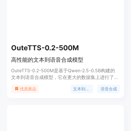
语音服务。目前，该产品在Hugging Face平台上提
供免费试用，具体价格和定位信息需进一步了解。
OuteTTS-0.2-500M
高性能的文本到语音合成模型
OuteTTS-0.2-500M是基于Qwen-2.5-0.5B构建的
文本到语音合成模型，它在更大的数据集上进行了训
练，实现了在准确性、自然度、词汇量、声音克隆能
文本到语音
语音合成
优质新品
力以及多语言支持方面的显著提升。该模型特别感谢
Hugging Face提供的GPU资助，支持了模型的训
练。