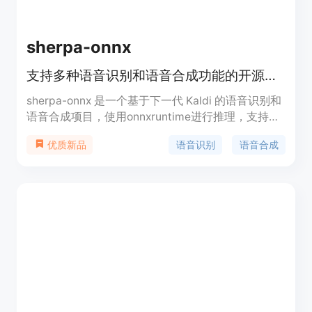
sherpa-onnx
支持多种语音识别和语音合成功能的开源项目
sherpa-onnx 是一个基于下一代 Kaldi 的语音识别和
语音合成项目，使用onnxruntime进行推理，支持多
种语音相关功能，包括语音转文字(ASR)、文字转语
语音识别
语音合成
优质新品
音(TTS)、说话人识别、说话人验证、语言识别、关
键词检测等。它支持多种平台和操作系统，包括嵌入
式系统、Android、iOS、Raspberry Pi、RISC-V、
服务器等。