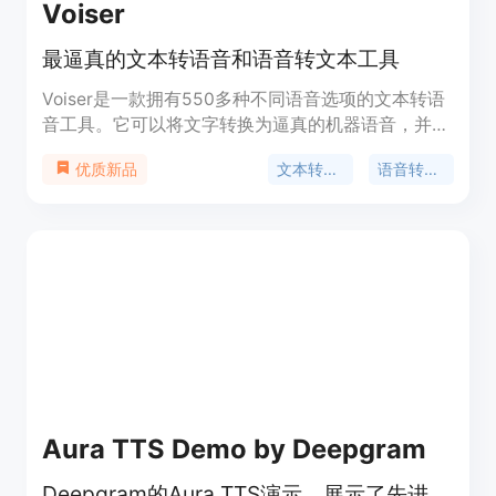
Voiser
最逼真的文本转语音和语音转文本工具
Voiser是一款拥有550多种不同语音选项的文本转语
音工具。它可以将文字转换为逼真的机器语音，并提
供人类声音的最接近的机器语音。此外，Voiser还可
文本转语音
语音转文本
优质新品
以将语音文件转换为文字，提供快速且准确的语音转
文本服务。Voiser是最佳的文本朗读和语音转换解决
方案。
Aura TTS Demo by Deepgram
Deepgram的Aura TTS演示，展示了先进的语音合成技术。