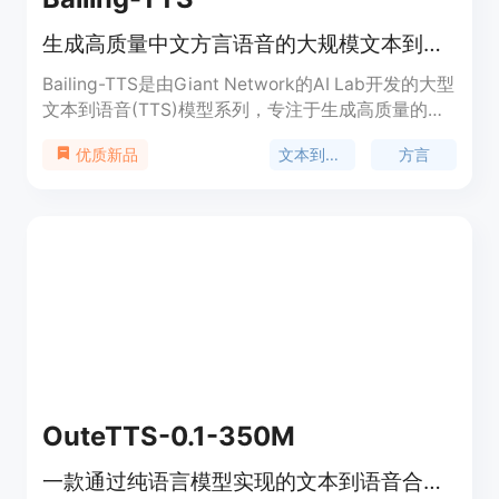
生成高质量中文方言语音的大规模文本到语音模型。
Bailing-TTS是由Giant Network的AI Lab开发的大型
文本到语音(TTS)模型系列，专注于生成高质量的中
文方言语音。该模型采用持续的半监督学习和特定的
文本到语音
方言
优质新品
Transformer架构，通过多阶段训练过程，有效对齐
文本和语音标记，实现中文方言的高质量语音合成。
Bailing-TTS在实验中展现出接近人类自然表达的语
音合成效果，对于方言语音合成领域具有重要意义。
OuteTTS-0.1-350M
一款通过纯语言模型实现的文本到语音合成模型