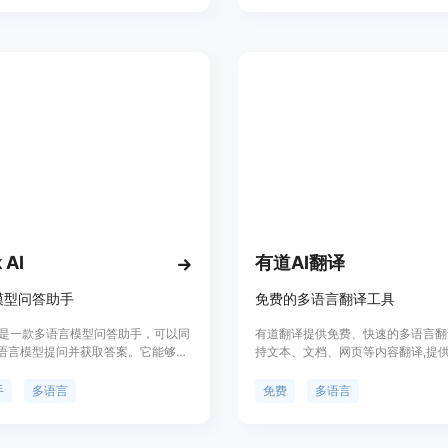
I洞察。产品背景方面，它为解决会议
在帮助用户节省时间和精力，提升工
频视频转录等场景的需求而开发。价
音刻转录提供免费试用版本，用户可
提供免费的访客上传功能，还有免费
核心功能，付费版本则提供更多高级
费计划，付费计划可享受无限转录和
文件支持，满足不同用户的需求。
。定位是为需要高效转录服务的个人和
解决方案。
 AI
有道AI翻译
模型问答助手
免费的多语言翻译工具
 AI是一款多语言模型问答助手，可以同
有道翻译提供免费、快速的多语言翻
语言模型提问并获取答案。它能够帮
持文本、文档、网页等内容翻译,提
速获取准确的信息，并提供丰富的功
和专业领域翻译。功能强大,使用免费
景。Snack AI的定价灵活多样，适
习、工作必备工具。
手
多语言
免费
多语言
户和企业用户的不同需求。