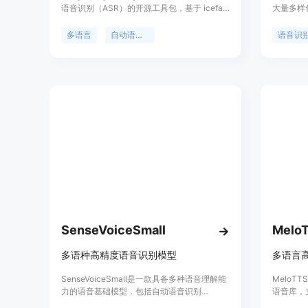
语音识别（ASR）的开源工具包，基于 icefall
大量多样
项目开发。它支持完整的 ASR 流程，包括数
型，可以
据处理、模型训练、推理、微调和部署。该工
种识别。
多语言
自动语音识别
语音识
具包通过优化参数配置和集成语言 ID 到 RNN-
Transducer 架构中，显著提升了多语言 ASR
系统的性能。其主要优点包括高效的多语言支
持、灵活的配置设计以及强大的推理性能。
PengChengStarling 的模型在多种语言上表现
出色，且模型规模较小，推理速度极快，适合
需要高效语音识别的场景。
SenseVoiceSmall
Melo
多语种高精度语音识别模型
多语言
SenseVoiceSmall是一款具备多种语音理解能
MeloT
力的语音基础模型，包括自动语音识别
语音库，
（ASR）、口语语言识别（LID）、语音情感
日语和韩