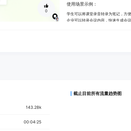
使用场景示例：
0
学生可以将课堂录音转录为笔记，方
企业可以转录会议内容，快速生成会
播客创作者可以将音频内容转录为文
产品特色：
超光速处理：几分钟内完成几小时音
支持多种文件格式：兼容多种常用音
多语言支持：支持超过100种语言，
自动识别发言人：能够自动标记不同
逐词校准：用户可以定位并修改单个
无水印导出：付费用户可下载无水印
批量上传和导出：支持同时上传和导
截止目前所有流量趋势图
使用教程：
143.28k
1. 访问音刻转录官网（https://inkr
2. 上传需要转录的音频或视频文件，
00:04:25
3. 根据需要选择转录模型（FLASH
4. 点击开始转录，等待系统完成转录