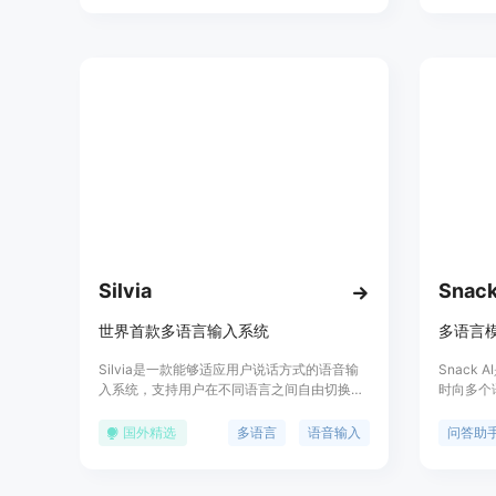
环境。CosyVoice 的背景信息显示，它是由
及提供A
FunAudioLLM 团队开发，使用了 Apache-
记录、音
2.0 许可证。
格方面，
套餐和付
AI洞察
企业提供
Silvia
Snack
世界首款多语言输入系统
多语言
Silvia是一款能够适应用户说话方式的语音输
Snack
入系统，支持用户在不同语言之间自由切换，
时向多个
即使在句子中也能无缝切换。它支持英语和西
助用户快
班牙语，并且即将支持法语、罗马尼亚语、德
能和使用场
国外精选
多语言
语音输入
问答助
语和荷兰语。Silvia作为苹果应用商店中的扩
合个人用
展，可以用于所有聊天平台，如iMessage、
WhatsApp、Signal、Telegram、Messenger