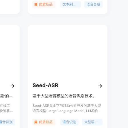
、韩语和
以保持简单、易于上手，同时尽可能强大。该
优质新品
文本到语音
语音合成
语言文本
工具包支持教学、训练和使用最前沿的语音合
成模型，具有高度的灵活性和可定制性，适用
于教育和研究领域。
Seed-ASR
音刻转录是一款快速、精准、丝滑的音视频转录工具。
基于大型语言模型的语音识别技术。
在线工
Seed-ASR是由字节跳动公司开发的基于大型
快速将音
语言模型(Large Language Model, LLM)的语
点包括转
音识别模型。它通过将连续的语音表示和上下
和文件格
文信息输入到LLM中，利用LLM的能力，在大
语音识别
优质新品
语音识别
大型语言模型
工具，旨
规模训练和上下文感知能力的引导下，显著提