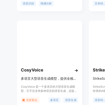
识别（SER）和音频事件检测（AED）。该模
于多种场
语音识别
情感分析
文本转语
型经过超过40万小时的数据训练，支持超过
献。
50种语言，识别性能超越Whisper模型。其小
型模型SenseVoice-Small采用非自回归端到
端框架，推理延迟极低，处理10秒音频仅需70
毫秒，比Whisper-Large快15倍。此外，
SenseVoice还提供便捷的微调脚本和策略，支
持多并发请求的服务部署管道，客户端语言包
括Python、C++、HTML、Java和C#等。
CosyVoice
Strik
多语言大型语音生成模型，提供全栈推理、训练和部署能力。
CosyVoice 是一个多语言的大型语音生成模
Strik
型，它不仅支持多种语言的语音生成，还提供
转录的A
了从推理到训练再到部署的全栈能力。该模型
地将语音
在语音合成领域具有重要性，因为它能够生成
间和精力
优质新品
多语言
语音生成
语音转文
自然流畅、接近真人的语音，适用于多种语言
录、无会