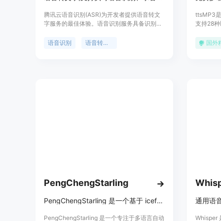
腾讯云语音识别(ASR)为开发者提供语音转文
ttsM
字服务的最佳体验。语音识别服务具备识别准
支持28
确率高、接入便捷、性能稳定等特点。腾讯云
转换为自
语音识别服务开放实时语音识别、一句话识别
为MP3
语音识别
语音转文字
国外
和录音文件识别三种服务形式,满足不同类型开
YouTu
发者需求。技术先进,性价比高,多语种支持,适
景。
用于客服、会议、法庭等多场景。
PengChengStarling
Whis
PengChengStarling 是一个基于 icefall 项目的多语言自动语音识别（ASR）模型开发工具包。
通用语
PengChengStarling 是一个专注于多语言自动
Whisp