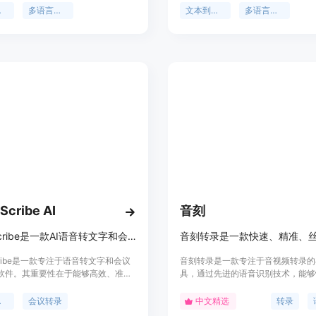
景，并且对开源社区开放，欢迎贡
中文、德语、日语、法语、西班牙语
音
多语言支持
文本到语音
多语言支持
阿拉伯语在内的8种语言，是进行多
到语音转换的强大工具。
eScribe AI
音刻
StrikeScribe是一款AI语音转文字和会议转录软件，支持100多种语言。
eScribe是一款专注于语音转文字和会议
音刻转录是一款专注于音视频转录的
I软件。其重要性在于能够高效、准确
具，通过先进的语音识别技术，能够
内容转化为文字，节省人工记录的时
频或视频文件转换为文本。其主要优
。主要优点包括无需注册即可上传转
录速度快、准确率高、支持多种语言
字
会议转录
中文精选
转录
议机器人干扰、支持100多种语言以
式。产品定位为高效办公和学习辅助