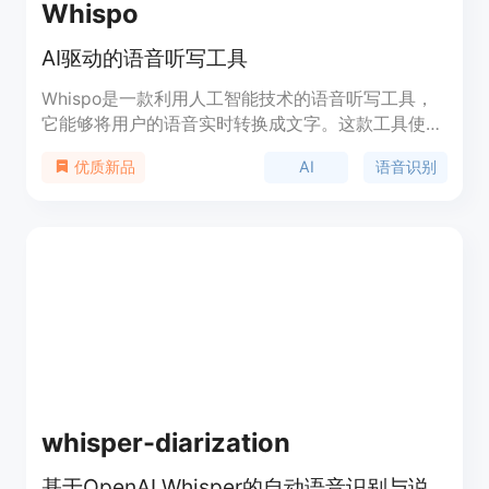
Whispo
AI驱动的语音听写工具
Whispo是一款利用人工智能技术的语音听写工具，
它能够将用户的语音实时转换成文字。这款工具使用
了OpenAI Whisper技术进行语音识别，并支持使用
AI
语音识别
优质新品
自定义API进行语音转写，还允许通过大型语言模型
进行转录后处理。Whispo支持多种操作系统，包括
macOS（Apple Silicon）和Windows x64，并且所
有数据都存储在本地，保障了用户隐私。它的设计背
景是为了提高那些需要大量文字输入的用户的工作效
率，无论是编程、写作还是日常记录。Whispo目前
是免费试用的，但具体的定价策略尚未在页面上明
确。
whisper-diarization
基于OpenAI Whisper的自动语音识别与说话人分割