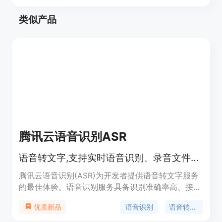
类似产品
腾讯云语音识别ASR
语音转文字,支持实时语音识别、录音文件识别等
腾讯云语音识别(ASR)为开发者提供语音转文字服务
的最佳体验。语音识别服务具备识别准确率高、接入
便捷、性能稳定等特点。腾讯云语音识别服务开放实
语音识别
语音转文字
优质新品
时语音识别、一句话识别和录音文件识别三种服务形
式,满足不同类型开发者需求。技术先进,性价比高,多