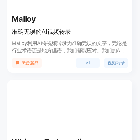
来说，语音转文字应用是一种有价值的工具，可以节
省时间并提高工作效率，使转录语音录音和创建重要
Malloy
事件的书面记录变得更加容易。随着开放式人工智能
技术的进步，这些应用变得更加准确可靠，成为那些
准确无误的AI视频转录
需要定期处理音频录音的人的必备工具。
Malloy利用AI将视频转录为准确无误的文字，无论是
行业术语还是地方俚语，我们都能应对。我们的AI能
够理解多种语言和行业术语，确保捕捉到视频内容的
AI
视频转录
优质新品
真实含义。