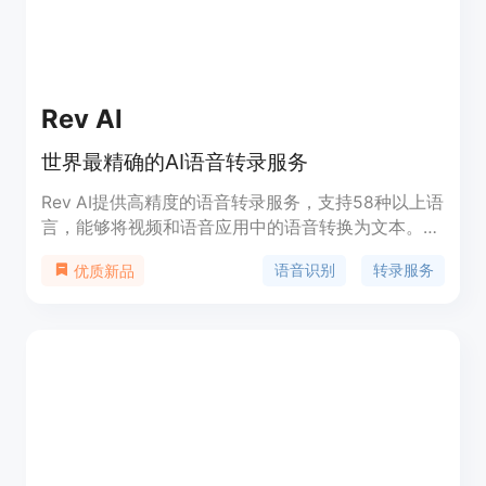
Rev AI
世界最精确的AI语音转录服务
Rev AI提供高精度的语音转录服务，支持58种以上语
言，能够将视频和语音应用中的语音转换为文本。它
通过使用世界上最多样化的声音集合进行训练，为视
语音识别
转录服务
优质新品
频和语音应用设定了准确性标准。Rev AI还提供实时
流媒体转录、人类转录、语言识别、情感分析、主题
提取、总结和翻译等服务。Rev AI的技术优势在于低
词错误率、对性别和种族口音的最小偏见、支持更多
语言以及提供最易读的转录文本。此外，它还符合世
界顶级的安全标准，包括SOC II、HIPAA、GDPR和
PCI合规性。