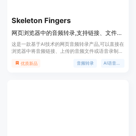
Skeleton Fingers
网页浏览器中的音频转录,支持链接、文件或语音录制
这是一款基于AI技术的网页音频转录产品,可以直接在
浏览器中将音频链接、上传的音频文件或语音录制转
换为文字。它具有以下优势:1)无需下载安装,在线即
音频转录
AI语音识别
优质新品
可使用;2)支持多种音频输入方式;3)AI语音识别技术,
准确高效;4)操作简单,界面友好。该产品主要面向需
要将音频内容转录为文字的人群,如视频制作者、播
客主播、记者等,帮助他们提高工作效率。