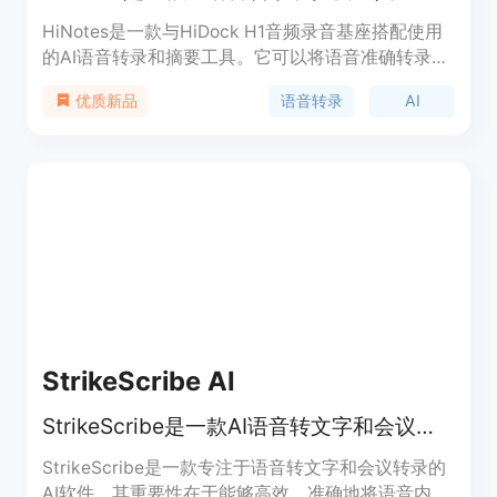
HiNotes是一款与HiDock H1音频录音基座搭配使用
的AI语音转录和摘要工具。它可以将语音准确转录成
文本,并利用ChatGPT的智能分析功能自动生成文
语音转录
AI
优质新品
摘。主要功能包括:语音转录、智能摘要、记忆提取
等,能轻松辅助用户进行会议记录、电话记录等。该
产品定价合理,定位于提升用户的工作和学习效率。
StrikeScribe AI
StrikeScribe是一款AI语音转文字和会议转录软件，支持100多种语言。
StrikeScribe是一款专注于语音转文字和会议转录的
AI软件。其重要性在于能够高效、准确地将语音内容