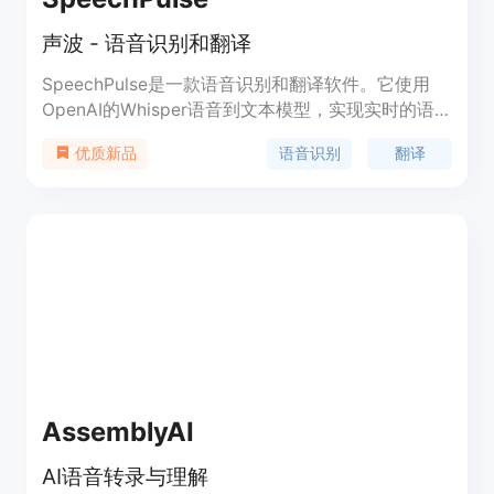
声波 - 语音识别和翻译
SpeechPulse是一款语音识别和翻译软件。它使用
OpenAI的Whisper语音到文本模型，实现实时的语
音识别，支持多种语言。用户可以使用麦克风输入文
语音识别
翻译
优质新品
字，也可以通过转录音视频文件进行语音识别和翻
译。SpeechPulse可以在各种场景下使用，例如办公
文档编辑、网页浏览、文件转录、视频字幕生成等。
它具有极高的准确性和低延迟，并且完全离线使用。
SpeechPulse提供免费版和付费版，付费版支持更多
功能和更好的准确性。
AssemblyAI
AI语音转录与理解