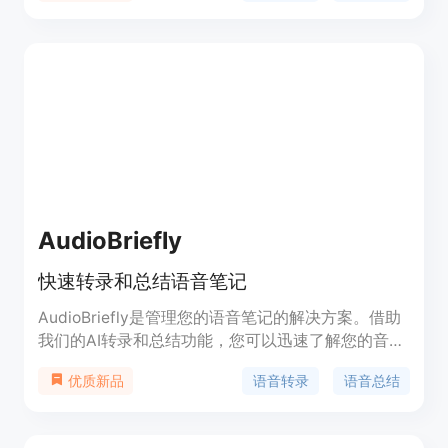
说出特定的唤醒词来启动语音识别。该模型具有低延
迟、高效率的特点，适合需要实时语音转录的应用场
景，如语音助手、会议记录等。它基于Python开
发，易于集成和使用，且在GitHub上开源，社区活
跃，不断有新的更新和改进。
AudioBriefly
快速转录和总结语音笔记
AudioBriefly是管理您的语音笔记的解决方案。借助
我们的AI转录和总结功能，您可以迅速了解您的音频
内容要点。这是获取语音笔记最大价值的最快、最便
语音转录
语音总结
优质新品
捷的方式。