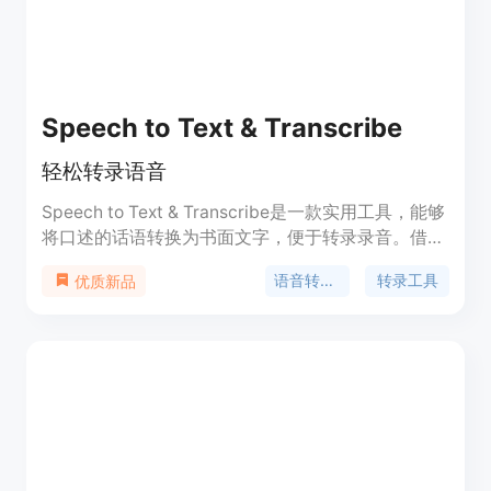
10 秒音频片段的速度是 Whisper 的 5 倍，同时保持
相同或更好的 WER。
Speech to Text & Transcribe
轻松转录语音
Speech to Text & Transcribe是一款实用工具，能够
将口述的话语转换为书面文字，便于转录录音。借助
开放式人工智能技术的进展，这类应用变得更加准确
语音转文字
转录工具
优质新品
高效，甚至能够轻松转录低语的话语。 语音转文字
的主要优势之一是能够将音频录音转换为文字。这对
于记者、研究人员以及需要记录会议、采访或其他活
动的人来说特别有用。该应用使用音频转换器读取音
频文件并将其转换为文字，然后可以根据需要进行编
辑和共享。 除了转录语音录音，语音转文字应用还
可以用于口述，允许您直接在应用程序中说话并实时
将其转录为文字。这个功能对于那些写作困难的人或
需要快速高效地创建文本文档的人尤其有用。 总的