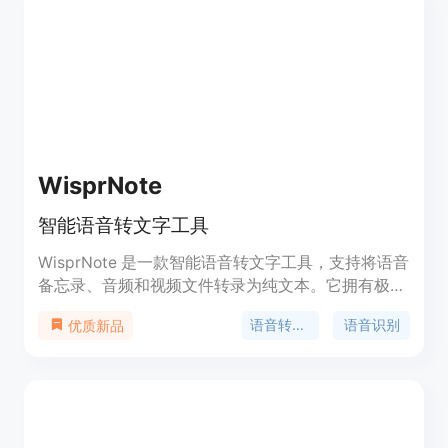
WisprNote
智能语音转文字工具
WisprNote 是一款智能语音转文字工具，支持将语音
备忘录、音频和视频文件转录为纯文本。它拥有极高
的准确性和转录速度，同时保证了隐私安全。适用于
语音转文字
语音识别
优质新品
会议记录、访谈转录、学习笔记等场景。