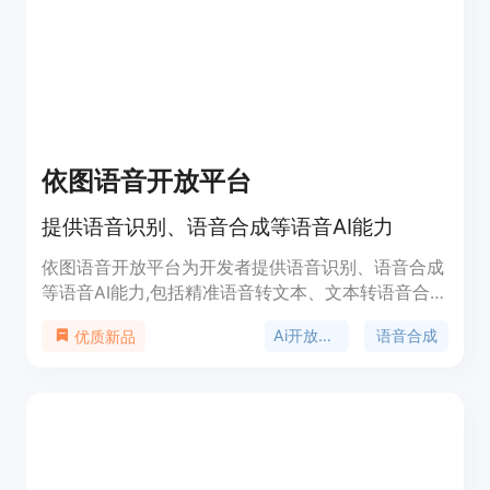
依图语音开放平台
提供语音识别、语音合成等语音AI能力
依图语音开放平台为开发者提供语音识别、语音合成
等语音AI能力,包括精准语音转文本、文本转语音合
成、声纹识别、语音增强降噪等服务,支持不同场景
Ai开放平台
语音合成
优质新品
下的语音交互应用开发。平台提供高效、灵活的语音
AI能力接入方式,可轻松将语音技术应用于各类产品与
业务场景。