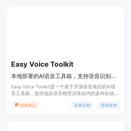
语种支持,适用于客服、会议、法庭等多场景。
Easy Voice Toolkit
本地部署的AI语音工具箱，支持语音识别、转录和转换。
Easy Voice Toolkit是一个基于开源语音项目的AI语
音工具箱，提供包括语音模型训练在内的多种自动化
音频工具。该工具箱能够无缝集成，形成完整的工作
语音识别
语音转录
优质新品
流程，用户可以根据需要选择性使用这些工具，或按
顺序使用，逐步将原始音频文件转换为理想的语音模
型。