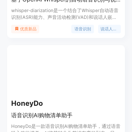
whisper-diarization是一个结合了Whisper自动语音
识别(ASR)能力、声音活动检测(VAD)和说话人嵌入
技术的开源项目。它通过提取音频中的声音部分来提
语音识别
说话人分割
优质新品
高说话人嵌入的准确性，然后使用Whisper生成转录
文本，并通过WhisperX校正时间戳和对齐，以减少
由于时间偏移导致的分割错误。接着，使用
MarbleNet进行VAD和分割以排除静音，TitaNet用
于提取说话人嵌入以识别每个段落的说话人，最后将
结果与WhisperX生成的时间戳关联，基于时间戳检
测每个单词的说话人，并使用标点模型重新对齐以补
偿小的时间偏移。
HoneyDo
语音识别AI购物清单助手
HoneyDo是一款语音识别AI购物清单助手，通过语音