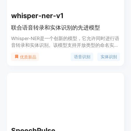
whisper-ner-v1
联合语音转录和实体识别的先进模型
Whisper-NER是一个创新的模型，它允许同时进行语
音转录和实体识别。该模型支持开放类型的命名实体
识别（NER），能够识别多样化和不断演变的实体。
语音识别
实体识别
优质新品
Whisper-NER旨在作为自动语音识别（ASR）和NER
下游任务的强大基础模型，并且可以在特定数据集上
进行微调以提高性能。
SpeechPulse