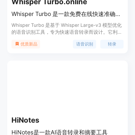
Whisper Turbo.online
Whisper Turbo 是一款免费在线快速准确的语音识别工具。
Whisper Turbo 是基于 Whisper Large-v3 模型优化
的语音识别工具，专为快速语音转录而设计。它利用
先进的 AI 技术，能够高效地将不同音频源的语音转
语音识别
转录
优质新品
换为文本，支持多种语言和口音。该工具免费提供给
用户，旨在帮助人们节省时间和精力，提高工作效
率。其主要面向需要快速准确转录语音内容的用户，
如博主、内容创作者、企业等，为他们提供便捷的语
音转文字解决方案。
HiNotes
HiNotes是一款AI语音转录和摘要工具