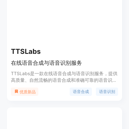
TTSLabs
在线语音合成与语音识别服务
TTSLabs是一款在线语音合成与语音识别服务，提供
高质量、自然流畅的语音合成和准确可靠的语音识别
功能。通过简单的API调用，用户可以将文字转化为
语音合成
语音识别
优质新品
真实的语音，并且可以将语音转化为文本。TTSLabs
提供多种语音风格和多国语言的支持，具有快速响
应、高效稳定的特点。价格灵活透明，适用于个人开
发者和企业用户。