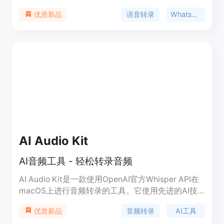
碌的用户来说，它提供了便利、灵活的定价和隐私保
语音转录
WhatsApp
优质新品
护，为您的消息体验带来革命性的改变。试用
Unvoice，首次5分钟免费。
AI Audio Kit
AI音频工具 - 轻松转录音频
AI Audio Kit是一款使用OpenAI官方Whisper API在
macOS上进行音频转录的工具。它使用先进的AI技
术来实现精确转录，无需繁琐的上传步骤，同时支持
音频转录
AI工具
优质新品
长文本摘要功能。AI Audio Kit以9美元的价格提供，