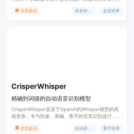
转化为文字，节省人工记录的时间和精力。主要优点
语音转文字
会议转录
优质新品
包括无需注册即可上传转录、无会议机器人干扰、支
持100多种语言以及提供AI洞察。产品背景方面，它
为解决会议记录、音频视频转录等场景的需求而开
发。价格方面，提供免费的访客上传功能，还有免费
套餐和付费计划，付费计划可享受无限转录和AI洞
察。定位是为需要高效转录服务的个人和企业提供解
决方案。
CrisperWhisper
精确到词级的自动语音识别模型
CrisperWhisper是基于OpenAI的Whisper模型的高
级变体，专为快速、准确、逐字的语音识别设计，提
供准确的词级时间戳。与原始Whisper模型相比，
自动语音识别
逐字转录
优质新品
CrisperWhisper旨在逐字转录每一个说出的单词，包