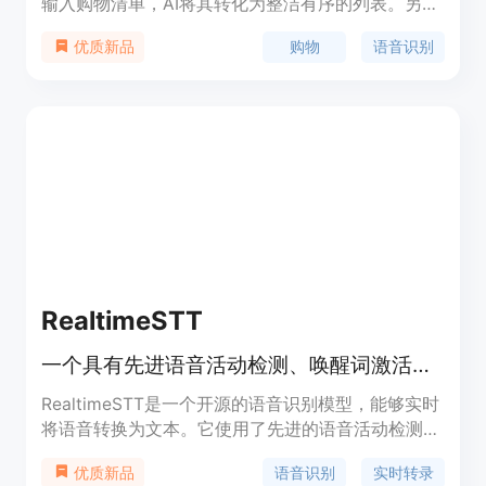
输入购物清单，AI将其转化为整洁有序的列表。另
外，还支持拍照识别食材并列出清单，以及与家人实
购物
语音识别
优质新品
时同步共享购物清单等功能。HoneyDo分为免费版
和PRO版，PRO版提供无限语音录制和图像捕捉功
能。
RealtimeSTT
一个具有先进语音活动检测、唤醒词激活和即时转录功能的稳健、高效、低延迟的语音到文本库。
RealtimeSTT是一个开源的语音识别模型，能够实时
将语音转换为文本。它使用了先进的语音活动检测技
术，可以自动检测语音的开始和结束，无需手动操
语音识别
实时转录
优质新品
作。此外，它还支持唤醒词激活功能，用户可以通过