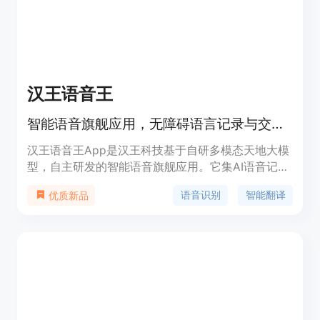
汉王语音王
智能语音旗舰应用，无障碍语言记录与交流。
汉王语音王App是汉王科技基于自研多模态天地大模
型，自主研发的智能语音旗舰应用。它集AI语音记
录、智能翻译与同声传译于一体，支持AI精准转写、
语音识别
智能翻译
优质新品
拍录同步、话稿整理、智能总结及不间断实时翻译等
功能。依托全栈AI技术，汉王语音王致力于帮助用户
跨越语言障碍，提高办公、学习、会议、旅游等场景
的效率和便捷性。