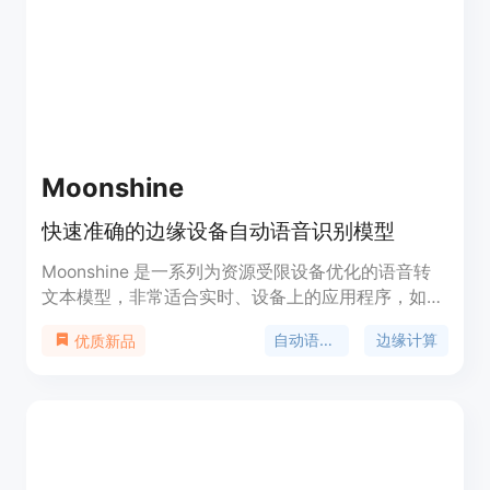
Moonshine
快速准确的边缘设备自动语音识别模型
Moonshine 是一系列为资源受限设备优化的语音转
文本模型，非常适合实时、设备上的应用程序，如现
场转录和语音命令识别。在 HuggingFace 维护的
自动语音识别
边缘计算
优质新品
OpenASR 排行榜中使用的测试数据集上，
Moonshine 的词错误率（WER）优于同样大小的
OpenAI Whisper 模型。此外，Moonshine 的计算需
求随着输入音频的长度而变化，这意味着较短的输入
音频处理得更快，与 Whisper 模型不同，后者将所
有内容都作为 30 秒的块来处理。Moonshine 处理