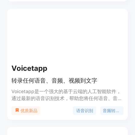
旨在节省用户的时间和精力。
Voicetapp
转录任何语音、音频、视频到文字
Voicetapp是一个强大的基于云端的人工智能软件，
通过最新的语音识别技术，帮助您将任何语音、音频
和视频自动转换为文字。具备高达99%的准确度。支
语音识别
音频转文字
优质新品
持170种语言和方言。具备演讲者识别、实时转录、
多种音频输入格式等功能。提供不同的定价计划。