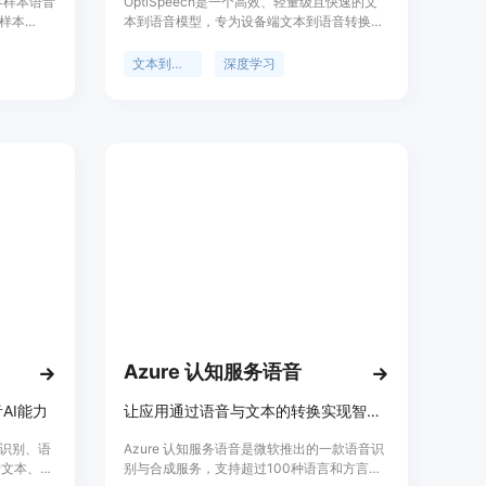
的零样本语音
OptiSpeech是一个高效、轻量级且快速的文
零样本
本到语音模型，专为设备端文本到语音转换设
bUI工具
计。它利用了先进的深度学习技术，能够将文
文，提供
本转换为自然听起来的语音，适合需要在移动
文本到语音
深度学习
动训练集
设备或嵌入式系统中实现语音合成的应用。
初学者创建
OptiSpeech的开发得到了Pneuma Solutions
用户可以通
提供的GPU资源支持，显著加速了开发进程。
时的文本
钟的训练
似度和逼
yTorch
模型、数
Azure 认知服务语音
AI能力
让应用通过语音与文本的转换实现智能交互。
识别、语
Azure 认知服务语音是微软推出的一款语音识
转文本、文
别与合成服务，支持超过100种语言和方言的