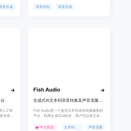
降噪等服
语音转文本和文本转语音功能。它通过创建可
开发。平台
处理特定术语、背景噪音和重音的自定义语音
语音合成
语音识别
语音合成
式,可轻松
模型，提高听录的准确度。此外，该服务还支
景。
持实时语音转文本、语音翻译、文本转语音等
功能，适用于多种商业场景，如字幕生成、通
话后听录分析、视频翻译等。
Fish Audio
平台
生成式AI文本到语音转换及声音克隆平台
使用人工智
Fish Audio是一个提供文本到语音转换服务的
类语音表
平台，利用生成式AI技术，用户可以将文本转
我们的语
换为自然流畅的语音。该平台支持声音克隆技
畅的语音。
术，允许用户创建和使用个性化的声音。它适
中文精选
文本到语音
声音克隆