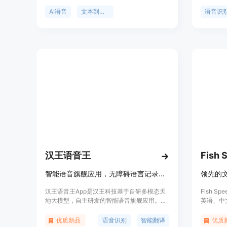
有趣且逼真的AI语音效果，如Jessie语音、
确率高、
C3PO语音、鬼脸杀手语音等。它支持多种语
语音识别
AI语音
文本到语音
语音识
言，且用户可以轻松地将生成的语音文件下载
和录音文
并应用到TikTok视频中，为视频增添趣味性和
发者需求
个性化。
用于客服
汉王语音王
Fish 
智能语音旗舰应用，无障碍语言记录与交流。
领先的
汉王语音王App是汉王科技基于自研多模态天
Fish S
地大模型，自主研发的智能语音旗舰应用。它
英语、中
集AI语音记录、智能翻译与同声传译于一体，
语音（T
支持AI精准转写、拍录同步、话稿整理、智能
术的最新
优质新品
语音识别
智能翻译
优质