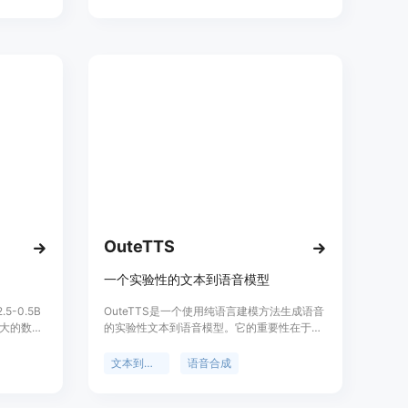
用于娱乐、教育和商业等多种场景，为用户提
供了一种创新的交互方式。
OuteTTS
一个实验性的文本到语音模型
.5-0.5B
OuteTTS是一个使用纯语言建模方法生成语音
大的数据
的实验性文本到语音模型。它的重要性在于能
自然度、
够通过先进的语言模型技术，将文本转换为自
持方面的
然听起来的语音，这对于语音合成、语音助手
文本到语音
语音合成
Face提
和自动配音等领域具有重要意义。该模型由
。
OuteAI开发，提供了Hugging Face模型和