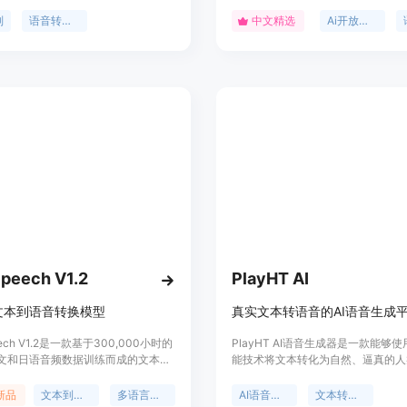
接入便捷、性能稳定等特点。腾讯云
本转语音合成、声纹识别、语音增强
服务开放实时语音识别、一句话识别
务,支持不同场景下的语音交互应用
别
语音转文字
中文精选
Ai开放平台
件识别三种服务形式,满足不同类型开
提供高效、灵活的语音AI能力接入方
。技术先进,性价比高,多语种支持,适
将语音技术应用于各类产品与业务场
、会议、法庭等多场景。
Speech V1.2
PlayHT AI
文本到语音转换模型
真实文本转语音的AI语音生成
peech V1.2是一款基于300,000小时的
PlayHT AI语音生成器是一款能够
文和日语音频数据训练而成的文本到
能技术将文本转化为自然、逼真的人
TS）模型。该模型代表了语音合成技
演的工具。无论是哪种语言和口音，
进展，能够提供高质量的语音输出，
音AI都能瞬间将文本转化为自然流
新品
文本到语音
多语言支持
AI语音生成
文本转语音