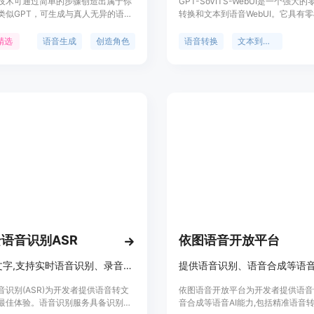
技术可通过简单的步骤创造出属于你
GPT-SoVITS-WebUI是一个强大
类似GPT，可生成与真人无异的语音
转换和文本到语音WebUI。它具有
情感、音色和语速等方面与真人一
TTS、少样本TTS、跨语言支持和We
语音支持快速定制角色，只需要上传
等功能。该产品支持英语、日语和中
精选
语音生成
创造角色
语音转换
文本到语音
即可立即生成属于你的语音角色。无
了集成工具，包括语音伴奏分离、自
件，可在浏览器上完成语音生成。同
分割、中文ASR和文本标注，帮助
PI接口，方便开发者集成到自己的产
训练数据集和GPT/SoVITS模型。
用用户可享受7x24小时的技术支
过输入5秒的声音样本，即可体验即
到语音转换，还可以通过仅使用1分
数据对模型进行微调，以提高语音相
真度。产品支持环境准备、Python和P
版本、快速安装、手动安装、预训练
据集格式、待办事项和致谢。
语音识别ASR
依图语音开放平台
语音转文字,支持实时语音识别、录音文件识别等
提供语音识别、语音合成等语音
音识别(ASR)为开发者提供语音转文
依图语音开放平台为开发者提供语音
最佳体验。语音识别服务具备识别准
音合成等语音AI能力,包括精准语音