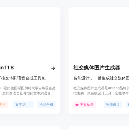
不仅可以提高语音识别和合成的准确
在不同的应用场景中提供个性化的语
前，该产品在Hugging Face平台
费试用，具体价格和定位信息需进一
anTTS
社交媒体图片生成器
可控文本到语音合成工具包
智能设计，一键生成社交媒体
nTTS是由德国斯图加特大学自然语言处
社交媒体图片生成器是uBrand品牌
开发的多语言且可控的文本到语音合
推出的一款在线设计工具，它能够帮
它使用纯Python和PyTorch构建，
速生成适合社交媒体的图片封面。该
单、易于上手，同时尽可能强大。该
人工智能技术，简化了设计流程，提
新品
文本到语音
语音合成
中文精选
智能设计
持教学、训练和使用最前沿的语音合
效率，使得即使是设计新手也能轻松
具有高度的灵活性和可定制性，适用
业水准的图片。
研究领域。