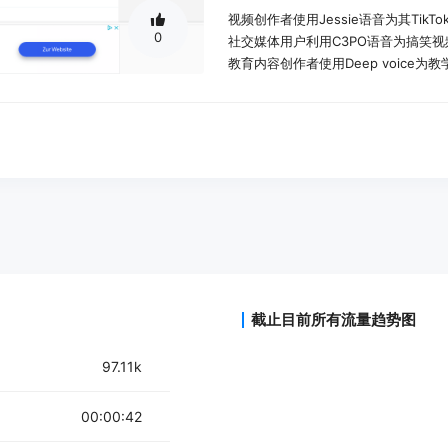
视频创作者使用Jessie语音为其Tik
0
社交媒体用户利用C3PO语音为搞笑
教育内容创作者使用Deep voice
产品特色：
选择语言和语音口音
输入文本并转换为语音
生成并播放AI语音
下载AI语音文件
支持多种即将推出的语音效果
支持多种语言，包括中文、日语、韩
使用教程：
截止目前所有流量趋势图
选择语言和语音口音
在文本框中输入要转换为语音的文本
97.11k
点击生成按钮并等待几秒钟
播放或下载生成的TikTok AI语音
将语音文件传输到手机
00:00:42
在TikTok中选择视频并进入编辑页面