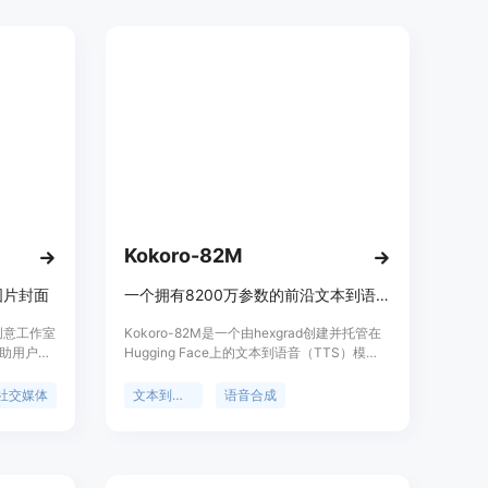
GGUF模型的支持，并且可以通过接口进行语
音克隆等高级功能。
Kokoro-82M
图片封面
一个拥有8200万参数的前沿文本到语音（TTS）模型。
创意工作室
Kokoro-82M是一个由hexgrad创建并托管在
助用户快
Hugging Face上的文本到语音（TTS）模
工具利用
型。它具有8200万参数，使用Apache 2.0许
高了设计
可证开源。该模型在2024年12月25日发布了
社交媒体
文本到语音
语音合成
制作出专
v0.19版本，并提供了10种独特的语音包。
Kokoro-82M在TTS Spaces Arena中排名第
一，显示出其在参数规模和数据使用上的高效
性。它支持美国英语和英国英语，可用于生成