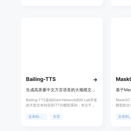
总结及不间断实时翻译等功能。依托全栈AI技
适用于多
术，汉王语音王致力于帮助用户跨越语言障
碍，提高办公、学习、会议、旅游等场景的效
率和便捷性。
Bailing-TTS
Mask
生成高质量中文方言语音的大规模文本到语音模型。
基于Ma
Bailing-TTS是由Giant Network的AI Lab开发
MaskGC
的大型文本到语音(TTS)模型系列，专注于生
模型的文本
成高质量的中文方言语音。该模型采用持续的
Face平
半监督学习和特定的Transformer架构，通过
学习技术
文本到语音
方言
文本到语
多阶段训练过程，有效对齐文本和语音标记，
用于多种
实现中文方言的高质量语音合成。Bailing-
效的语音