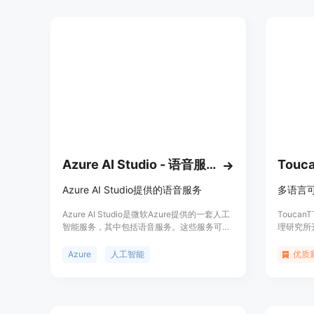
TTS在实验中展现出接近人类自然表达的语音
关注。它
合成效果，对于方言语音合成领域具有重要意
性，还能
义。
音服务。目
上提供免
步了解。
Azure AI Studio - 语音服务
Touc
Azure AI Studio提供的语音服务
多语言
Azure AI Studio是微软Azure提供的一套人工
Touca
智能服务，其中包括语音服务。这些服务可能
理研究所
包括语音识别、语音合成、语音翻译等功能，
成工具包。
帮助开发者在他们的应用程序中集成语音相关
以保持简
Azure
人工智能
优质
的智能功能。
工具包支
成模型，
于教育和