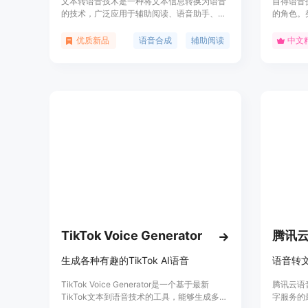
文本转语音技术是一种将文本信息转换为语音
自得语音
的技术，广泛应用于辅助阅读、语音助手、有
的角色。
声读物制作等领域。它通过模拟人类语音，提
片段，在
高了信息获取的便捷性，尤其对视力障碍者或
致。自得
优质新品
语音合成
辅助阅读
中文
在无法使用眼睛阅读的情况下非常有帮助。
一段语音
需下载软
时提供A
品中。商
持。
TikTok Voice Generator
腾讯云
生成各种有趣的TikTok AI语音
TikTok Voice Generator是一个基于最新
腾讯云语
TikTok文本到语音技术的工具，能够生成多种
字服务的