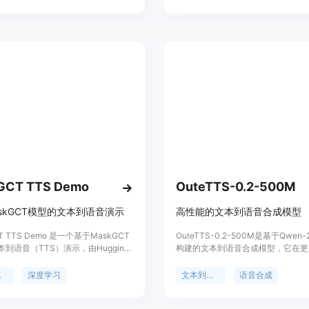
种语言环境。
GCT TTS Demo
OuteTTS-0.2-500M
skGCT模型的文本到语音演示
高性能的文本到语音合成模型
T TTS Demo 是一个基于MaskGCT
OuteTTS-0.2-500M是基于Qwen-2
到语音（TTS）演示，由Hugging
构建的文本到语音合成模型，它在更
台上的amphion提供。该模型利用深度
集上进行了训练，实现了在准确性、
，将文本转换为自然流畅的语音，适
词汇量、声音克隆能力以及多语言支
音
深度学习
文本到语音
语音合成
语言和场景。MaskGCT模型因其高
显著提升。该模型特别感谢Hugging 
合成能力和对多种语言的支持而受到
供的GPU资助，支持了模型的训练