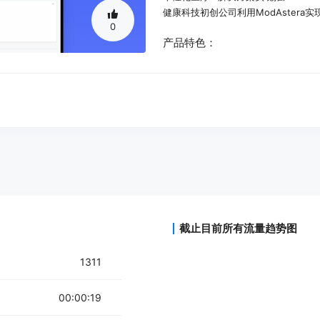
健康科技初创公司利用ModAstera实
0
产品特色：
AI辅助数据标注，提高数据准备的质
医疗AI工程代理，加速、优化和自动
预构建的医疗AI模型，用于快速启动医
适用于健康科技公司的平台，简化整个
支持HIPAA和APPI等医疗法规合规性
实时监控和自适应工具，保证解决方
使用教程：
访问ModAstera网站
注册账户并登录
截止目前所有流量趋势图
探索平台功能和预构建的AI模型
开始使用AI辅助数据标注和医疗AI工
1311
实时监控和优化解决方案
00:00:19