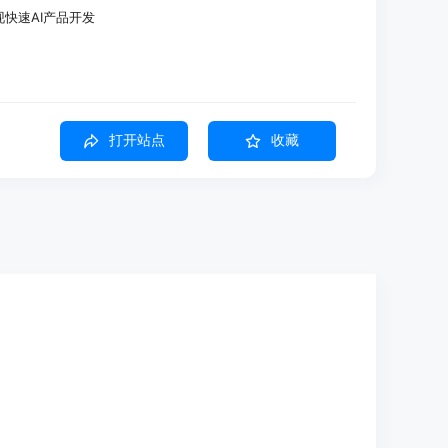
现快速AI产品开发
量和速度。
化工程任务。
疗AI项目。
打开站点
收藏
AI工作流程。
。
案持续准确和有效。
程代理