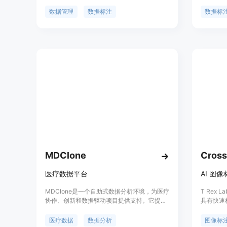
语言模型提供数据筛选、标注和重训练的功
选择标注
能。通过注册你的元数据到 Dioptra 平台，你
诺。该平
数据管理
数据标注
数据标
可以诊断模型失败原因，使用活跃学习算法筛
形、多边
选最有价值的未标注数据，并通过 Dioptra 的
实例分割
API 与你的标注和重训练流程集成。我们的客
理、机器
户通过使用 Dioptra 平台，提高了模型在难例
队，解决
上的准确性，缩短了训练周期，并减少了标注
平台以其
成本。
器、免费
为用户提
数据标注
MDClone
Cross
医疗数据平台
MDClone是一个自助式数据分析环境，为医疗
T Rex 
协作、创新和数据驱动项目提供支持。它提供
具有快速
强大的医疗数据处理和分析能力，帮助医疗行
优点包括
业实现数据驱动的决策。
包括为图
医疗数据
数据分析
图像标