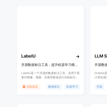
LabelU
LLM S
开源数据标注工具，提升机器学习模型性能。
开源数
LabelU是一个开源的数据标注工具，适用于需
Diopt
要对图像、视频、音频等数据进行高效标注的
计算机视
场景，以提升机器学习模型的性能和质量。它
据筛选和
支持多种标注类型，包括标签分类、文本描
的数据，使
优质新品
数据标注
机器学习
开源
述、拉框等，满足不同场景的标注需求。
故障排查
筛选出最有
提供AP
程集成。通