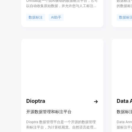
Unitlab是一个由AI驱动的数据标注平台，它可
数据标注
以自动收集原始数据，并允许您与人工标注者
的数据标
合作为机器学习模型生成高度准确的标签。通
先进的标
过我们的服务，您可以优化工作效率、提高数
您获得更
数据标注
AI助手
数据标
据质量并节省成本。
据标注、
要图像标
我们都可
Dioptra
Data 
开源数据管理和标注平台
Dioptra 数据管理平台是一个开源的数据管理
Data An
和标注平台，为计算机视觉、自然语言处理和
据标注平