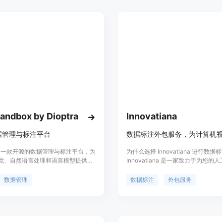
颈，帮助算法工程师和研究人员加速
程，打造高质量数据集。
andbox by Dioptra
Innovatiana
据管理与标注平台
ra是一款开源的数据管理与标注平台，为
为什么选择 Innovatiana 进行数
觉、自然语言处理和语言模型提供数
Innovatiana 是一家致力于为您的
标注服务。用户可以注册并上传自己
求提供有意义和有影响力的外包服务
用Dioptra的数据诊断工具进行模型
我们在马达加斯加招聘并培训我们自
数据管理
数据标注
外包服务
和回归测试，并使用其主动学习算法
标注团队，为他们提供公平的薪水、
价值的未标注数据。同时，Dioptra
作条件和职业发展机会。我们拒绝使
I接口，方便用户与标注和重新训练流
践，为您提供有意义和有影响力的外
过使用Dioptra，用户可以提高模型
并透明地提供用于人工智能的数据来