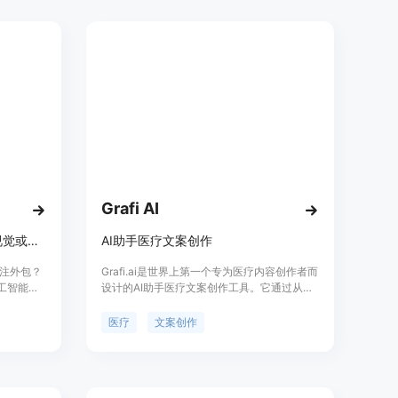
标注流
Grafi AI
数据标注外包服务，为计算机视觉或自然语言处理模型提供数据标注和标签
AI助手医疗文案创作
据标注外包？
Grafi.ai是世界上第一个专为医疗内容创作者而
人工智能需
设计的AI助手医疗文案创作工具。它通过从
的公司。
MedlinePlus®、PubMed®和同行评审的医学
己的数据
期刊中获取最新和最准确的医疗内容。提供质
医疗
文案创作
良好的工
量、长篇的内容，支持自定义研究并生成新
用众包实
的、符合SEO的内容。定价信息请参考官网。
包服务，
源。我们