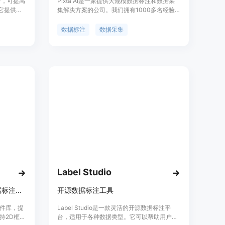
平台，可提高
Pixta AI是一家提供大规模数据标注和数据采
它提供可
集解决方案的公司。我们拥有1000多名经验
，帮助工
丰富的标注员，超过9000万张图片和1000万
个视频。通过我们的服务，可以加速您的AI开
数据标注
数据采集
发。我们提供的标注和数据采集服务能够满足
各种需求，并且可以根据您的项目进行定制
化。
Label Studio
前端标注组件库，支持多种数据标注方式。
开源数据标注工具
注组件库，提
Label Studio是一款灵活的开源数据标注平
持2D框、
台，适用于各种数据类型。它可以帮助用户准