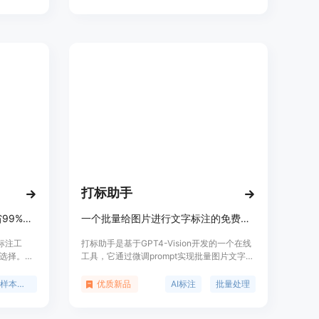
之间的关
MLOps和自动化等功能模块。企业可以通过
SuperAnnotate更快地构建、微调、迭代和管
理自己的AI模型,大幅度缩短准确AI模型的开发
时间。SuperAnnotate支持图像、视频、文本
等多种数据类型的标注,安全合规,拥有强大的
NLP支持。已经获得Hinge Health、Motorola
Solutions、Percepto等客户的广泛应用,可以
提高模型准确率、缩短标注周期等。
打标助手
智能标注工具，一键标注，节省99%时间
一个批量给图片进行文字标注的免费工具，专为模型训练提供标注数据。
能标注工
打标助手是基于GPT4-Vision开发的一个在线
选择。它
工具，它通过微调prompt实现批量图片文字标
调即可直
注，为基于SD模型的训练提供数据支持。该工
各类应用
具的主要优点在于其免费性、批量处理能力和
零样本检测
优质新品
AI标注
批量处理
视觉提示输
高效的标注准确性，特别适合需要大量图片标
注效率瓶
注的科研和商业用户。