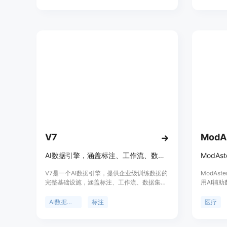
为用户提
V7
ModA
AI数据引擎，涵盖标注、工作流、数据集和人工智能
V7是一个AI数据引擎，提供企业级训练数据的
ModAs
完整基础设施，涵盖标注、工作流、数据集和
用AI辅
人工在循环中。它能够帮助用户快速高效地标
进程，降
注、处理和管理训练数据，提高AI模型的准确
向市场。
AI数据引擎
标注
医疗
性和性能。V7支持自动化标注、视频标注、文
需求。
档处理等功能，适用于各种行业和应用场景。