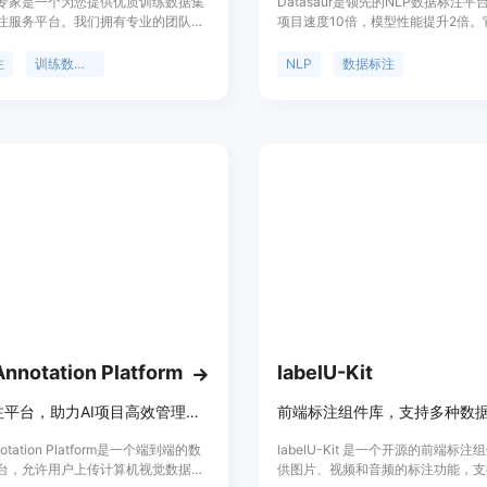
专家是一个为您提供优质训练数据集
Datasaur是领先的NLP数据标注
注服务平台。我们拥有专业的团队、
项目速度10倍，模型性能提升2倍。
注工具和有效的方法论，致力于帮助
配置的注释、质量控制和自动化功能
好的训练数据集。我们的服务包括数
程师专注于创建优质模型。
注
训练数据集
NLP
数据标注
算法调优、数据清洗等。无论您是需
注、文本标注还是其他类型的标注，
以满足您的需求。
Annotation Platform
labelU-Kit
数据标注平台，助力AI项目高效管理数据标注项目。
notation Platform是一个端到端的数
labelU-Kit 是一个开源的前端标
台，允许用户上传计算机视觉数据，
供图片、视频和音频的标注功能，支