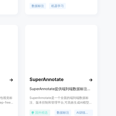
方式。它
备计算机视觉、自然语言处理、语音、声音和
集成到自己
视频模型的训练数据。Label Studio提供了多
数据标注
机器学习
和灵活
种标注类型，包括图像分类、对象检测、语义
分割、音频分类、说话人分割、情感识别、文
本分类和命名实体识别等。它支持快速启动和
使用，适用于个人和团队使用。
SuperAnnotate
SuperAnnotate提供端到端数据标注、版本控制和管理平台以生成AI模型的训练数据。
表情包视觉标
SuperAnnotate是一个全面的端到端数据标
-free-
注、版本控制和管理平台,可高效生成AI模型的
29个表情
高质量训练数据。它提供了标注软件、标注服
多模态大
务、项目和质量管理、AI数据管理和策展以及
国外精选
数据标注
AI训练数据