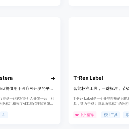
供高效的标注工具。
模型，对于理解图像内容和文本描述
系具有重要意义。
stera
T-Rex Label
ModAstera提供用于医疗AI开发的平台，让您比竞争对手更快地进行创新。
tera提供一站式的医疗AI开发平台，利
T-Rex Label是一个开箱即用的智
助数据标注和医疗AI工程代理加速研发
具，致力于成为密集场景标注的理想
低开发成本，并比竞争对手更快地推
具备卓越的零样本检测能力，无需微
产品符合医疗健康行业的数字化转型
接赋能各行各业的复杂场景标注，为
AI
中文精选
标注工具
提供数据支持。T-Rex Label通过
入，快速通关密集场景，彻底攻克标