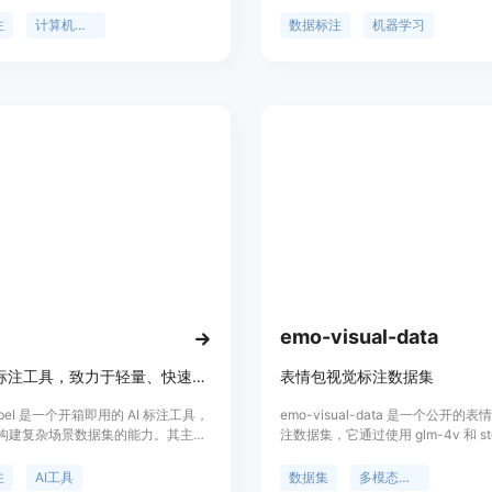
类型，并下载结果，无需任何最低承
点、线、多边形、立体框等多种标注
台支持多种数据标注类型，包括矩
以NPM包的形式提供，方便开发者
注
计算机视觉
数据标注
机器学习
形、3D立方体、关键点、语义分割、
的标注平台中，提高数据标注的效率
和泛视觉分割等，服务于AI项目经
性。
学习工程师、AI初创公司和研究团
他们在数据标注过程中遇到的挑战。
无缝执行、成本计算器、指令生成
任务、API接入和团队访问等特点，
供了一个简单、高效、成本效益高的
解决方案。
emo-visual-data
AI 图像标注工具，致力于轻量、快速构建复杂场景数据集。
表情包视觉标注数据集
Label 是一个开箱即用的 AI 标注工具，
emo-visual-data 是一个公开的
构建复杂场景数据集的能力。其主要
注数据集，它通过使用 glm-4v 和 step
高效性、易用性和准确性。背景信息
api 项目完成的视觉标注，收集了53
像标注提供便捷的解决方案，定位于
包。这个数据集可以用于训练和测试
注
AI工具
数据集
多模态学习