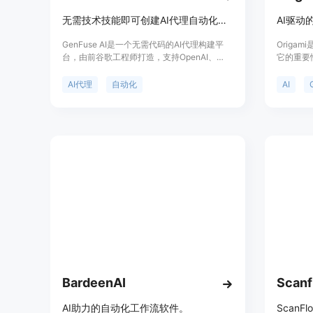
无需技术技能即可创建AI代理自动化工作流程。
GenFuse AI是一个无需代码的AI代理构建平
Origa
台，由前谷歌工程师打造，支持OpenAI、
它的重要
Gemini等多种语言模型，并定期添加新模型。
索挖掘的
用户可以通过拖拽、连接预构建的AI代理来创
速精准地
AI代理
自动化
AI
建多代理工作流程自动化，无需任何编码。平
交易成交
台提供预构建模板，用户可以快速实现结果，
在寻找潜
并根据需要进行定制。GenFuse AI处理构建AI
问题。平
自动化的复杂性，让用户专注于业务增长。产
是服务于
品背景信息包括由经验丰富的工程师团队开
群体、提
发，注重数据安全和隐私保护，提供本地部署
选项。价格方面，GenFuse AI提供免费试用，
用户可以创建账户后开始使用。
BardeenAI
Scanf
AI助力的自动化工作流软件。