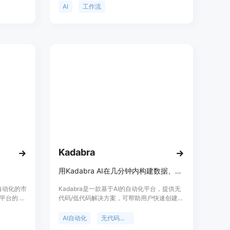
及API
费下载使用。
AI
工作流
QL数据库
使复杂关
台适用于
索性图谱
模化和灵
Kadabra
用Kadabra AI在几分钟内构建数据、营销和运营工作流
流自动化的市
Kadabra是一款基于AI的自动化平台，提供无
台的 AI
代码/低代码解决方案，可帮助用户快速创建和
还帮助创
自动化自定义数据工作流。其重要性在于大大
无需编码经
提高了工作效率，减少了人工操作的时间和错
AI自动化
无代码平台
误。主要优点包括：能够通过自然语言描述任