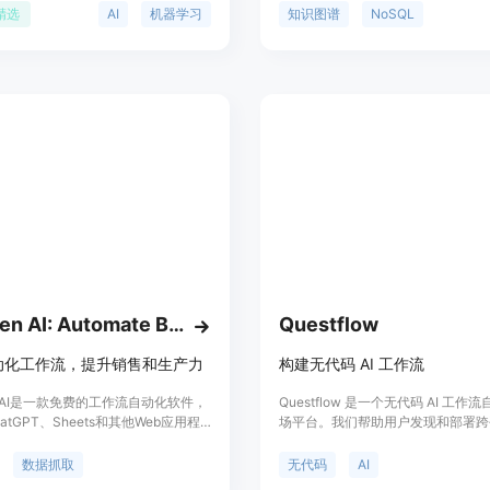
数据处理和分析任务。该平台的主要
析、模块化图构建、灵活的数据摄取以
精选
AI
机器学习
知识图谱
NoSQL
可视化操作界面，使得即使是非技术
优先设计，并支持SDK。它基于NoS
轻松上手，快速构建和部署AI工作
构建，提供灵活、可扩展的存储层，
ynode的背景信息显示，它旨在降低AI
系的数据检索和遍历变得容易。该平
槛，让更多人能够利用AI技术解决实
处理结构化和非结构化数据，构建探
前，Playnode提供免费试用，用户
或高度模式化约束图谱，旨在实现规
免费使用并获得每周20个积分，无需
活性，适用于实验和大规模使用。
息。
Bardeen AI: Automate Browser Apps for Free
Questflow
动化工作流，提升销售和生产力
构建无代码 AI 工作流
en AI是一款免费的工作流自动化软件，
Questflow 是一个无代码 AI 工作
atGPT、Sheets和其他Web应用程
场平台。我们帮助用户发现和部署跨平
利用人工智能，抓取、导出和提取数
工作流，提高工作效率。此外，我们
销售和生产力。价格详见官网。
作者定制、分发和盈利 AI 工作流，
数据抓取
无代码
AI
验。