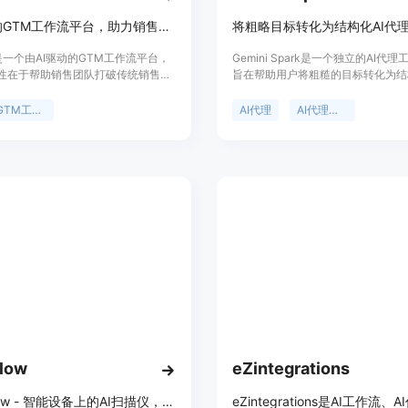
AI驱动的GTM工作流平台，助力销售团队找客户、丰富数据、快速成交
mi是一个由AI驱动的GTM工作流平台，
Gemini Spark是一个独立的AI代
性在于帮助销售团队打破传统销售线
旨在帮助用户将粗糙的目标转化为结
局限。主要优点是能够通过AI技术快
代理简报、工作流程和任务计划。主
找到理想客户，还能丰富数据，加快
于提供了一个集中的工作空间，支持
GTM工作流
AI代理
AI代理工作空间
速度。产品背景是为了解决销售团队
式，如研究、营销、产品和运营模式
在客户时面临的效率低、精准度差等
定义角色、步骤、约束条件、输出和
台提供免费试用，无需信用卡，定位
查，形成可重复使用的规划模式。产
销售团队，尤其是那些需要拓展客户
息中未提及价格相关内容，其定位是
高销售效率的企业。
者、营销人员、教育工作者、学生和
供实用的AI代理工作空间，帮助他
完成任务规划和执行。
low
eZintegrations
ScanFlow - 智能设备上的AI扫描仪，用于数据捕获和工作流自动化