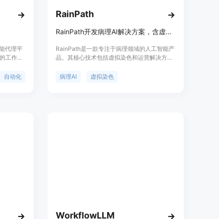
RainPath
RainPath开发病理AI解决方案，含虚拟染色和病理工作流运营方案
的智能代理平
RainPath是一款专注于病理领域的人工智能产
的工作
品。其核心技术包括虚拟染色和运营解决方
。该平台
案。虚拟染色技术利用光学和AI替代化学染
和强大的
色，能在数秒内将空白活检切片转化为AI染色
自动化
病理AI
虚拟染色
工作流的
图像，无需使用化学试剂，既加快了诊断速
度，又实现了可持续的癌症诊断。运营解决方
案则可自动化行政工作，让病理医生能更专注
于患者。该产品定位为帮助病理实验室提升效
率和诊断质量，目前文档中未提及价格信息。
WorkflowLLM