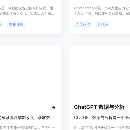
low是一款智能设备上的AI扫描仪，用
eZintegrations是一个AI原生自
获和工作流自动化。它为工人和顾客
于AI工作流、AI代理和企业集成。
象互动提供实时洞察力，提高工作流
ERP、CRM、电子商务、电子病历
anFlow能够实时扫描条形码、文本
系统。重要性在于它能帮助企业自动
理
数据捕获
AI工作流
AI代理
据，并将其转化为可用于工作流程的
程，减少人工操作，提高效率和生产
还支持自定义工作流和自动化规则，
优点包括无需代码、支持企业级数据
的业务需求。ScanFlow提供简单
处理非结构化数据、具备多种AI功
面和丰富的功能，使用户能够快速准
背景方面，它获得了SOC 2 TYPE I
和处理数据。
GDPR合规、HIPAA合规等，在企
较高的评价。价格信息未明确提及，
业级自动化平台，适用于企业团队、
等。
ChatGPT 数据与分析
Clay可构建系统以增加收入，获取数据、运行工作流和开展GTM活动。
是一款专注于商业领域的产品，它为企业
ChatGPT 数据与分析是一个包含