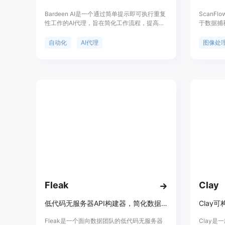
Bardeen AI是一个通过简单提示即可执行重复
ScanF
性工作的AI代理，旨在简化工作流程，提高效
于数据捕
率。它集成了多种应用程序和浏览器，以安
与实体对
全、可靠地完成工作。Bardeen AI的主要优点
效率。Sc
自动化
AI代理
图像处
包括无需编程或技术背景即可通过简单语言指
和其他数
令操作，实时确认行动计划，并在后台持续执
信息。它
行任务。它支持多种集成，如Google
以满足不同
Sheets、Slack、LinkedIn等，适用于销售、
易用的界
招聘、市场研究等多种场景。
确地捕获
Fleak
Clay
低代码无服务器API构建器，简化数据工作流集成。
Fleak是一个面向数据团队的低代码无服务器
Clay