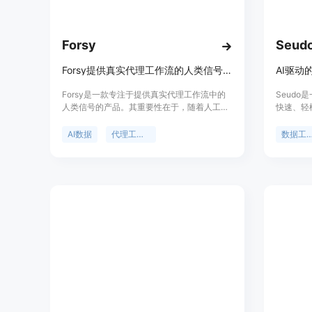
Forsy
Seud
Forsy提供真实代理工作流的人类信号，助力AI代理成为战略资产。
AI驱动
Forsy是一款专注于提供真实代理工作流中的
Seudo
人类信号的产品。其重要性在于，随着人工智
快速、轻
能的发展，获取真实且可靠的人类行为数据对
大的数据
于构建更强大、更可靠的AI代理至关重要。主
速方便地
AI数据
代理工作流
数据工作
要优点包括实时的原生数据捕获、全面的覆盖
并提供关
范围、活跃的数据交易市场以及高保真度的数
转换操作
据。产品背景可能是为了满足市场对于高质量
同事和客
AI训练数据的需求。价格信息未提及，定位是
事件的屏
为构建AI代理的团队提供支持。
开发团队
个云门户
您的伪装工
以无缝集
据管道中
示应用。