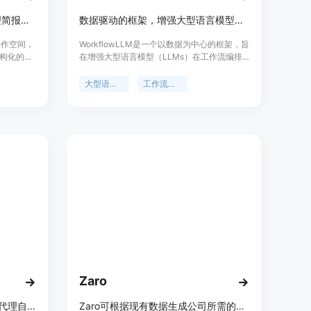
将粗略目标转化为结构化AI代理简报、工作流程和任务计划
数据驱动的框架，增强大型语言模型的工作流编排能力
理工作空间，
WorkflowLLM是一个以数据为中心的框架，旨
构化的AI
在增强大型语言模型（LLMs）在工作流编排
要优点在
方面的能力。核心是WorkflowBench，这是一
多种模
个大规模的监督式微调数据集，包含来自83个
大型语言模型
工作流编排
，能清晰
应用、28个类别的1503个API的106763个样
验收检
本。WorkflowLLM通过微调Llama-3.1-8B模
品背景信
型，创建了专门针对工作流编排任务优化的
为创作
WorkflowLlama模型。实验结果表明，
团队等提
WorkflowLlama在编排复杂工作流方面表现出
们更高效地
色，并且能够很好地泛化到未见过的API。
Zaro
eZintegrations是AI工作流、AI代理自动化中心，可连接多系统
Zaro可根据现有数据生成公司所需的智能代理、应用和工作流。