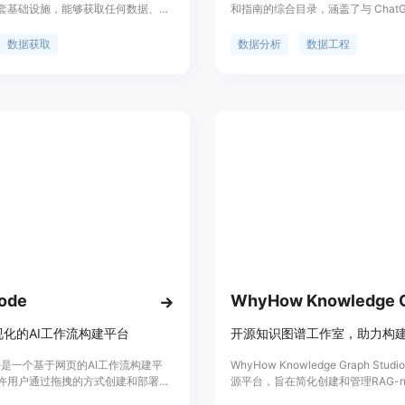
套基础设施，能够获取任何数据、运
和指南的综合目录，涵盖了与 ChatG
流以及开展GTM（Go - To -
的内容。该目录旨在帮助您提高 AI 
et）活动。其重要性在于帮助企业建立有
提供了 ChatGPT 的提示，可帮助
数据获取
数据分析
数据工程
来促进业务增长和增加收入。主要优
力，提高工作效率。提示清晰简明。
据获取的灵活性、工作流自动化带来
的所有材料都经过精心策划，确保来
升以及能够支持企业市场推广策略的
权威，为您提供高质量的信息和指导
前页面未提及产品背景信息和价格，
来看，定位是为商业企业提供数字化
场推广支持的工具。
ode
化的AI工作流构建平台
ode是一个基于网页的AI工作流构建平
WhyHow Knowledge Graph Stu
许用户通过拖拽的方式创建和部署AI
源平台，旨在简化创建和管理RAG-na
持多种AI模型和数据流的组合，以实
识图谱的过程。该平台提供基于规则