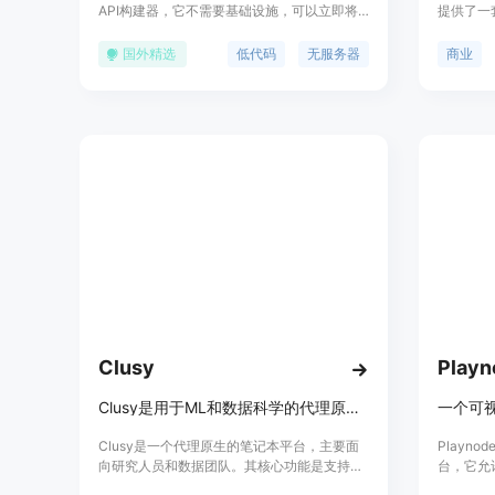
API构建器，它不需要基础设施，可以立即将
提供了一
API端点嵌入到现有的现代AI和数据技术栈
行代理工作
中。它通过简化数据组件的集成，创建统一的
Mark
国外精选
低代码
无服务器
商业
API，实现无缝扩展，帮助简化工作流，专注
效的系统
于从数据中获取洞察，而不是管理数据操作。
点包括数
的效率提
实施。目
从其功能
运营和市
Clusy
Playn
Clusy是用于ML和数据科学的代理原生笔记本平台，可云构建评估工作流
一个可视
Clusy是一个代理原生的笔记本平台，主要面
Playn
向研究人员和数据团队。其核心功能是支持在
台，它允
云端构建、分支、运行和评估机器学习及数据
模型，支