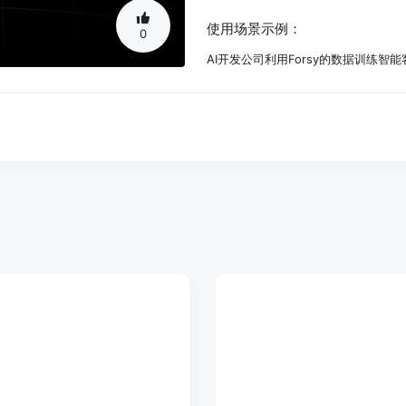
使用场景示例：
0
AI开发公司利用Forsy的数据训练
电商企业通过Forsy的数据了解用户
金融机构使用Forsy的数据进行风险
产品特色：
原生捕获功能：在代理工作时进行实
数据的真实性和可靠性。
全范围覆盖功能：涵盖从日常任务到
持。
交易代理数据功能：打造一个市场，
用。
高保真度功能：专门为构建更强大、更
理的性能。
跨平台统一引擎功能：提供一个统一
据管理和分析。
使用教程：