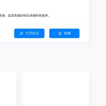
智能客服，提高客服的响应准确性和效率。
购物行为，优化商品推荐系统。
评估和预测，提升风险管理能力。
打开站点
收藏
时跟踪，确保数据是真实发生时记录的，而非事后重建，保证了
各个领域的专业工作流，为不同行业和场景提供全面的数据支
让真实的数据能够被发现、授权和销售，促进数据的流通和利
可靠的代理的团队设计，提供高质量的数据，有助于提高AI代
的引擎来处理轨迹数据，适用于整个代理堆栈，方便团队进行数