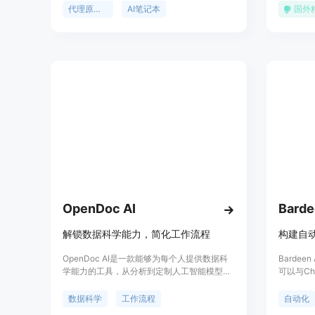
科学工作流。该平台最大的优势在于拥有智能
现复杂的
代理原生笔记本
AI笔记本
国外
代理，用户只需用自然语言描述期望结果，代
优点是其
理就能自动规划工作、编写并运行笔记本单元
用户也能
格，并返回可检查、编辑和重新运行的结果，
流。Pla
让用户在代码层面保持完全控制。在价格方
技术的门
面，提供免费起步的方案，免费计划包含Auto
际问题。目
模型且在CPU沙盒上使用，无需信用卡；付费
可以开始
计划分为Plus（每月30美元）、Pro（每月90
信用卡信
美元）和Max（每月200美元），均有基于使
用量的配额，还可选按使用付费。该平台的
GPU和计算资源丰富，不同计划对应不同等级
的硬件支持，覆盖从基础到顶级的GPU配置，
且能连接用户自己的数据，如上传文件、拉取
公共数据集或连接到Databricks、Snowflake
仓库等。
OpenDoc AI
解锁数据科学能力，简化工作流程
构建自
OpenDoc AI是一款能够为每个人提供数据科
Barde
学能力的工具，从分析到定制人工智能模型和
可以与Ch
工作流程，实现10倍加速。它能够通过生成式
序集成。
人工智能自动化数据工作流程，提供清晰的人
据，提升
数据科学
工作流程
自动化
工智能指令供公司范围内使用，无需培训或数