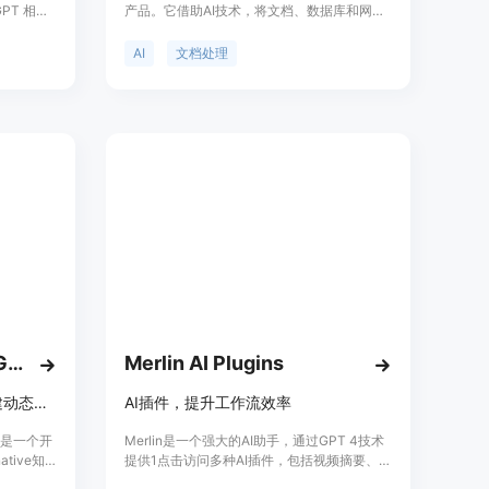
PT 相关
产品。它借助AI技术，将文档、数据库和网站
技能。本书
内容转化为可搜索的知识层。其重要性在于能
您释放创造
显著提高团队处理文档的效率，减少人工操
AI
文档处理
本目录中
作。主要优点包括：提供20种智能AI代理，无
源可靠和
需提示工程；答案有精确引用，确保数据来源
。
可追溯；能跨多种文档和数据源进行智能分
析。产品背景是为满足文档处理量大的企业需
求而开发。价格方面，提供15天免费试用，具
体付费模式未提及。产品定位是帮助企业实现
文档工作流程的自动化和智能化。
WhyHow Knowledge Graph Studio
Merlin AI Plugins
开源知识图谱工作室，助力构建动态图谱AI工作流
AI插件，提升工作流效率
dio是一个开
Merlin是一个强大的AI助手，通过GPT 4技术
tive知
提供1点击访问多种AI插件，包括视频摘要、网
的实体解
页抓取、邮件回复、社交媒体增长等功能。免