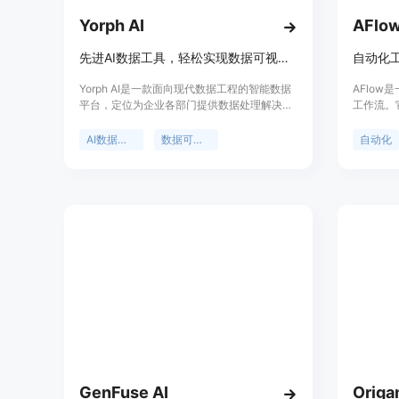
Yorph AI
AFlo
先进AI数据工具，轻松实现数据可视化、转换和工作流自动化
自动化
Yorph AI是一款面向现代数据工程的智能数据
AFlo
平台，定位为企业各部门提供数据处理解决方
工作流。
案。它将无代码的便捷性与代码优先工具的控
工作流空
制和可扩展性相结合，让不同角色的人员都能
发，展现
AI数据工具
数据可视化
自动化
轻松处理数据。其重要性在于打破了数据处理
力。AF
的技术壁垒，使业务团队能够自主完成数据工
少人力成
作。产品优点包括提高效率和数据可靠性、获
得竞争优势、降低成本。价格方面，提供透明
的定价计划，支持免费试用。
GenFuse AI
Origa