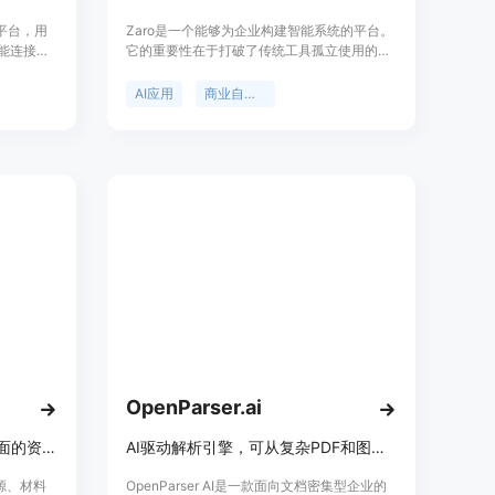
动化平台，用
Zaro是一个能够为企业构建智能系统的平台。
它能连接
它的重要性在于打破了传统工具孤立使用的局
、数据湖等
面，将企业的数据、工作流和逻辑连接成一个
化各种流
连贯的系统。主要优点包括：上下文信息可积
AI应用
商业自动化
力。主要
累而非重置，数据所有权归企业，应用与数据
集成、可
实时连接并自动更新，具备可靠的模型切换机
能等。产品
制以确保业务不停顿，成本更为低廉。其背景
I认证、
是为了解决企业在使用多种工具时面临的数据
业中获得了
分散、成本高、效率低等问题。价格方面，提
定位为企
供免费试用，具体付费模式未提及。定位是帮
初创公司
助企业利用自身数据构建适合自己的智能系
统，提升企业运营效率。
OpenParser.ai
ChatGPT 数据与分析是一个全面的资源、材料和指南目录，旨在帮助您掌握人工智能的艺术。
AI驱动解析引擎，可从复杂PDF和图像中提取数据，自动化文档工作流
资源、材料
OpenParser AI是一款面向文档密集型企业的