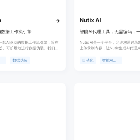
步骤1：访问Forsy网站，点击“Get St
步骤2：根据提示填写相关信息完成注
步骤3：在平台上浏览和选择所需的数
o
Nutix AI
步骤4：如果需要交易数据，按照平台
步骤5：将获取的数据应用到自己的A
的数据工作流引擎
是一款AI驱动的数据工作流引擎，旨在
Nutix AI是一个平台，允许您通过
松、可扩展地进行数据伪装。我们强
上传录制内容，让Nutix生成AI代理
引擎结合AI助手，不仅为您提供了快
务。其主要优点包括无需编码、多功
转换数据的工具，还会分析您的数据
全性和简便的操作。Nutix AI定位
流
数据伪装
自动化
智能AI代理
键洞察和建议。Seudo支持多种关键
节省时间和成本，提高工作效率。
，使您的数据集可以安全地与客户、
户共享，包括个人数据的删除、稀有
蔽和日期时间戳的时间偏移。Seudo
目前正在将我们的数据引擎转变为一
，在那里用户可以构建、存储和管理
作流。配合我们的API，Seudo可
成到任何现有的CI/CD工作流程或数
。与此同时，请探索并享受我们的演