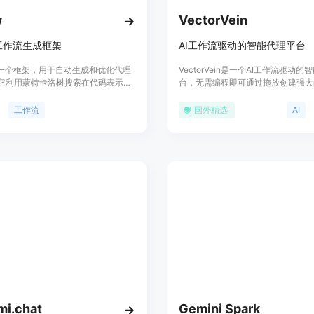
w
VectorVein
工作流生成框架
AI工作流驱动的智能代理平台
w是一个框架，用于自动生成和优化代理
VectorVein是一个AI工作流驱动
它利用蒙特卡洛树搜索在代码表示的
台，无需编程即可通过拖放创建强大
间中寻找有效的工作流，替代手工开
流，快速生成智能代理的无限可能性
出在多种任务上超越手工工作流的潜
专注于提高生产力，具有丰富的功能
工作流
国外精选
AI
low的主要优点包括提高开发效率、减
扩展性，适用于需要自动化处理重复
本，并能够适应不同的任务需求。
各种场景。
mi.chat
Gemini Spark