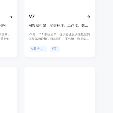
arted”或“Request Demo”进入注册或申请演示页面。
册，注册成功后登录账号。
据，可根据不同的功能模块进行操作。
V7
的交易流程进行授权和购买。
I代理开发或业务分析中。
智能AI代理工具，无需编码，一键生成自动化工作流。
AI数据引擎，涵盖标注、工作流、数据集和人工智能
录制屏幕、
V7是一个AI数据引擎，提供企业级训练数据的
来执行任
完整基础设施，涵盖标注、工作流、数据集和
能性、安
人工在循环中。它能够帮助用户快速高效地标
于帮助用户
注、处理和管理训练数据，提高AI模型的准确
AI数据引擎
标注
性和性能。V7支持自动化标注、视频标注、文
档处理等功能，适用于各种行业和应用场景。