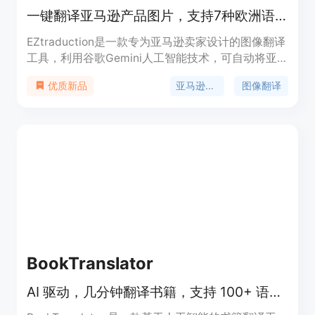
一键翻译亚马逊产品图片，支持7种欧洲语言，低至0.25欧元/张
EZtraduction是一款专为亚马逊卖家设计的图像翻译
工具，利用谷歌Gemini人工智能技术，可自动将亚
马逊产品图片中的文字翻译成7种欧洲语言。其重要
亚马逊产品翻译
图像翻译
优质新品
性在于帮助卖家快速、低成本地拓展欧洲市场。主要
优点包括：价格低廉，比设计机构便宜20 - 50倍；
翻译精准，能理解技术术语、标准和认证；操作便
捷，可批量处理图片并自动导出到谷歌云端硬盘；数
据安全，符合欧盟通用数据保护条例（RGPD）。价
格方面，采用按信用付费模式，5 - 10000个信用有
不同的优惠价格，最低0.25欧元/张图，无订阅费
用。
BookTranslator
AI 驱动，几分钟翻译书籍，支持 100+ 语言，完美保留排版