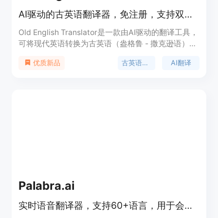
AI驱动的古英语翻译器，免注册，支持双向翻译及多种语言翻译。
Old English Translator是一款由AI驱动的翻译工具，
可将现代英语转换为古英语（盎格鲁 - 撒克逊语），
同时支持双向翻译。该产品的主要优点在于其免费使
古英语翻译
AI翻译
优质新品
用且无需注册，能够在保留语义的同时生成符合历史
背景的古英语表达。它适用于创意写作、学术研究和
文化传承等领域，为用户提供了便捷的古英语翻译服
务，帮助人们更好地探索和学习古英语。产品价格为
免费。
Palabra.ai
实时语音翻译器，支持60+语言，用于会议、活动、直播，可免费试用。