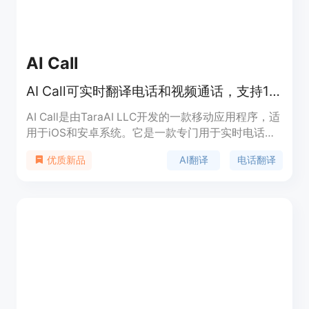
AI Call
AI Call可实时翻译电话和视频通话，支持100种语言。
AI Call是由TaraAI LLC开发的一款移动应用程序，适
用于iOS和安卓系统。它是一款专门用于实时电话和
视频通话翻译的工具，支持100种语言。其主要优点
AI翻译
电话翻译
优质新品
包括翻译速度快（不到0.5秒）、准确性高，使用先
进的神经翻译模型，确保日常对话语言翻译准确。该
应用免费下载，部分高级功能可通过订阅获取。它的
定位是为用户提供便捷的跨语言沟通解决方案，打破
语言障碍。