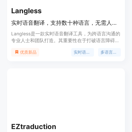
Langless
实时语音翻译，支持数十种语言，无需人工口译员，适用于多场景。
Langless是一款实时语音翻译工具，为跨语言沟通的
专业人士和团队打造。其重要性在于打破语言障碍，
实现高效沟通。主要优点包括无需人工口译员、实时
实时语音翻译
多语言支持
优质新品
翻译、支持多种语言、保护隐私等。产品背景是满足
人们在工作、会议、日常生活等场景下的跨语言交流
需求。价格方面，套餐每月25美元起，外加AI分钟费
用（每分钟约0.03美元起，使用自己的密钥无加
价），还有免费试用和免费访客模式。定位为提供便
捷、高效、经济的实时语音翻译服务。
EZtraduction