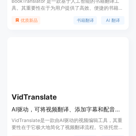
BookTranslator 是一款基于人工智能的书籍翻译工
具。其重要性在于为用户提供了高效、便捷的书籍翻
译解决方案。主要优点包括：支持多种文件格式如
书籍翻译
AI 翻译
优质新品
PDF、EPUB、DOCX 等；能在几分钟内完成整本书
的翻译；支持 100 多种语言；翻译过程中完美保留原
文的排版、布局和图像；采用上下文感知的 AI 翻译
技术，使译文自然流畅。该产品定位为面向科研人
员、专业人士以及语言学习爱好者等，帮助他们快速
准确地完成书籍翻译。价格方面，支持免费试用，翻
译上限为 10000 字，之后按需付费。
VidTranslate
AI驱动，可将视频翻译、添加字幕和配音到100多种语言，免费试用。
VidTranslate是一款由AI驱动的视频编辑工具，其重
要性在于它极大地简化了视频翻译流程。它依托世界
上最先进的多模态AI技术，能够理解场景、上下文，