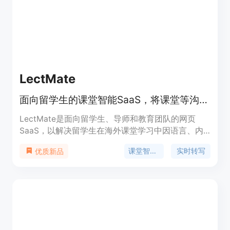
用户群体，包括职场人士、学生、自媒体人等。
LectMate
面向留学生的课堂智能SaaS，将课堂等沟通转化为可复习双语笔记。
LectMate是面向留学生、导师和教育团队的网页
SaaS，以解决留学生在海外课堂学习中因语言、内
容记录等问题导致的学习困难为背景而开发。它运用
课堂智能SaaS
实时转写
优质新品
专门的音频模型和语言模型，对实时课堂、录音、会
议和访谈进行转写和翻译，生成可搜索的双语笔记。
主要优点在于能帮助学生实时跟上课程、理解专业内
容、方便复习，还能让导师检查学生理解情况，教育
团队统一学习记录。产品定位为严肃复习使用的完整
学习系统，价格信息未提及。