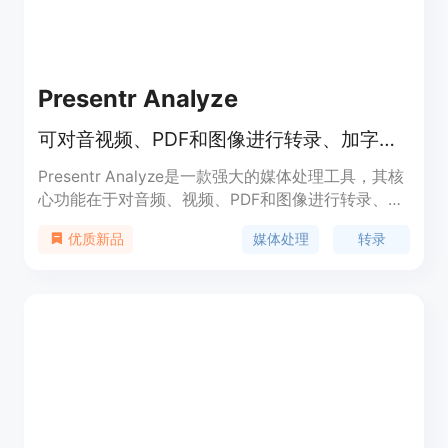
Presentr Analyze
可对音视频、PDF和图像进行转录、加字幕、翻译、修复和文本提取
Presentr Analyze是一款强大的媒体处理工具，其核
心功能在于对音频、视频、PDF和图像进行转录、加
字幕、翻译、修复以及文本提取。该产品的重要性体
媒体处理
转录
优质新品
现在它极大地提高了媒体内容处理的效率，节省了人
工处理的时间和精力。主要优点包括处理速度快，能
在几分钟内完成转录、生成字幕等操作；支持多种语
言翻译，方便内容的全球化传播；提供免费工具，让
用户可以先体验部分功能。产品背景方面，它是为满
足媒体工作者、内容创作者等对媒体内容处理的需求
而开发。价格上，目前提供早期采用者定价，在正式
公开推出前可锁定折扣费率。产品定位是为有媒体内
容处理需求的用户提供一站式解决方案，涵盖从内容