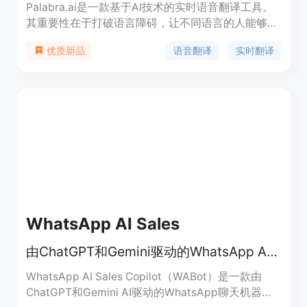
Palabra.ai是一款基于AI技术的实时语音翻译工具。
其重要性在于打破语言障碍，让不同语言的人能够顺
畅交流。主要优点包括支持60多种语言、实时翻
语音翻译
实时翻译
优质新品
译、适用于多种场景（如会议、活动、直播等）。产
品背景未提及。价格方面可免费试用。定位是满足跨
语言交流需求的高效翻译工具。
WhatsApp AI Sales
由ChatGPT和Gemini驱动的WhatsApp AI销售副驾，助力销售快速成交
WhatsApp AI Sales Copilot（WABot）是一款由
ChatGPT和Gemini AI驱动的WhatsApp聊天机器人