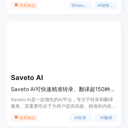
与自动化工具，专为销售团队设计，旨在帮助他们更
WhatsApp
AI销售副驾
优质新品
快地完成更多交易。该产品具有实时AI脚本生成、
120多种语言翻译、意图检测和聊天摘要等功能。其
主要优点包括提高转化率、支持多语言交流、提供实
时响应等。产品采用基于令牌的定价模式，用户仅需
为使用的AI服务付费，无需支付固定费用，可从10人
初创公司扩展到500人企业团队。
Saveto AI
Saveto AI可快速精准转录、翻译超150种语言，适用于多场景。
Saveto AI是一款领先的AI平台，专注于转录和翻译
服务。其重要性在于为用户提供高效、精准的内容处
理解决方案，节省大量时间和精力。主要优点包括快
AI转录
AI翻译
优质新品
速处理、高精度结果、支持超150种语言、功能全面
（涵盖转录、翻译、总结、视频下载、音频处理