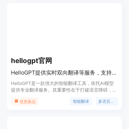
然语言工作空间，无需切换工具；可以处理包括图
像、视频、字幕等多种媒体形式。产品背景方面，它
致力于为创作者提供便捷、高效的媒体创作体验。价
格信息页面未提及。产品定位是面向广大媒体创作
者，无论是专业人士还是业余爱好者，都能利用它轻
松完成媒体创作和再利用。
hellogpt官网
HelloGPT提供实时双向翻译等服务，支持多平台，满足多元需求。
HelloGPT是一款强大的智能翻译工具，依托AI模型
提供专业翻译服务。其重要性在于打破语言障碍，促
进全球交流。主要优点包括高质量翻译体验、全平台
智能翻译
多语言支持
优质新品
支持、响应速度快且回复精准度高，还有专业导师团
队提供一对一指导。产品于2022年正式发布，近年
来不断发展，支持语种增加，功能拓展。文中未提及
价格，从描述有免费试用体验来看，定位为面向广泛