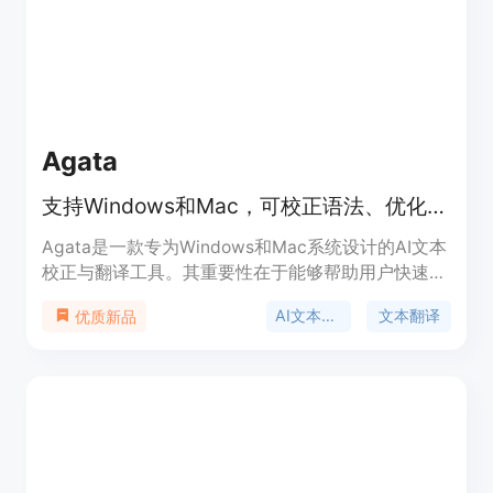
级版19.99美元/月。
Agata
支持Windows和Mac，可校正语法、优化风格、翻译文本的AI工具
Agata是一款专为Windows和Mac系统设计的AI文本
校正与翻译工具。其重要性在于能够帮助用户快速准
确地修正语法错误、优化文本风格并进行翻译。主要
AI文本校正
文本翻译
优质新品
优点包括支持在任何应用中使用，提供基础模式和专
业版。基础模式需用户使用自己的API密钥，专业版
则提供无限的Gemini Flash 2.5使用权限。产品背景
是为满足用户在写作过程中的文本处理需求。价格方
面，有免费的基础模式，专业版每月5.99美元。定位
是提高用户写作效率和质量的生产力工具。