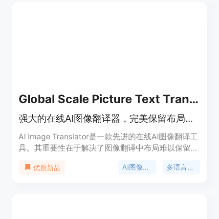
数据安全、支持多语言、功能丰富等。产品定位为多
语言会议解决方案提供商，提供免费试用，付费方案
有按需文件翻译等服务。
Global Scale Picture Text Translation
强大的在线AI图像翻译器，完美保留布局，可快速翻译各类图像。
AI Image Translator是一款先进的在线AI图像翻译工
具。其重要性在于解决了图像翻译中布局难以保留、
效率低下等问题。主要优点包括能完美保留图像布
AI图像翻译
多语言翻译
优质新品
局，翻译迅速，支持130种语言，具备无缝修复、批
量处理等功能。该产品面向全球用户，适用于电商、
营销、漫画翻译等多个领域。价格方面，提供免费试
用，有多种付费套餐可供选择，如一次性付费3.99 -
9.99美元获取150个积分，专业版9.99美元/月，高