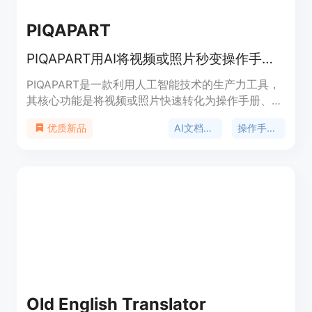
摄取到结果交付的全流程。
PIQAPART
PIQAPART用AI将视频或照片秒变操作手册、SOP及食谱，适用于各行业。
PIQAPART是一款利用人工智能技术的生产力工具，
其核心功能是将视频或照片快速转化为操作手册、标
准作业程序（SOP）和食谱等文档。重要性在于显著
AI文档生成
操作手册创建
优质新品
提升文档创建效率，节省大量时间和人力。主要优点
包括自动化流程、支持多语言翻译、可自定义格式
等。产品背景为满足各行业对标准化操作流程和培训
文档的需求。该产品提供免费试用机会，具体付费情
况未提及。目标定位是各类专业领域，帮助企业和机
构实现操作流程的标准化、提高培训效率和克服语言
障碍。
Old English Translator