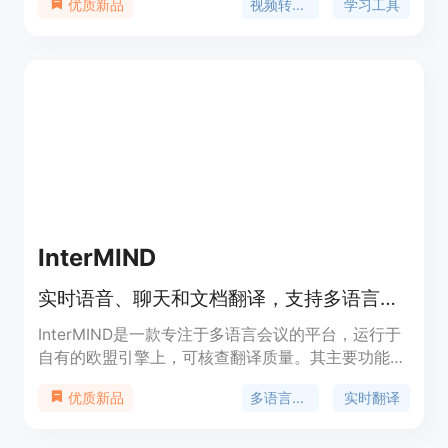
视频转文字
学习工具
优质新品
容，节省时间和精力。主要优点包括支持多种输入
源、可生成多种学习资料、具备翻译功能等。产品有
免费和付费计划，定位为帮助用户将音视频内容转化
为知识资产，适用于学习、研究、内容创作等场景。
InterMIND
实时语音、聊天和文档翻译，支持多语言，含AI会议记录等功能。
InterMIND是一款专注于多语言会议的平台，运行于
自有的欧盟引擎上，可核查翻译质量。其主要功能包
括实时语音、聊天和文档翻译，文档AI，语义搜索，
多语言会议
实时翻译
优质新品
AI会议记录等。产品的重要性在于打破语言障碍，促
进全球范围内的沟通与协作。主要优点有主权可控、