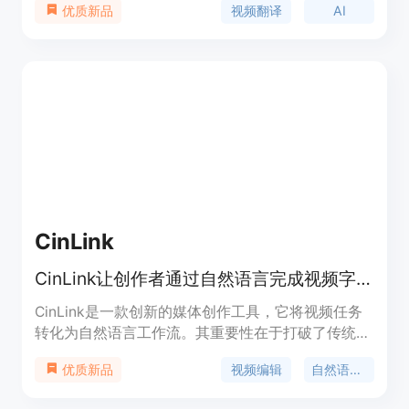
视频翻译
AI
优质新品
实现人类水平的精准翻译。该产品具有多种优势，例
如无缝翻译多种语言、自动同步字幕和音频、简单易
用、可定制智能等。产品背景是为了满足全球创作者
和企业在视频内容多语言传播方面的需求。价格方
面，提供免费试用，付费计划有更高的限制和附加功
能，适合不同需求的用户。其定位是帮助用户轻松实
现视频的多语言翻译，让视频内容走向全球。
CinLink
CinLink让创作者通过自然语言完成视频字幕、翻译、剪辑等媒体任务
CinLink是一款创新的媒体创作工具，它将视频任务
转化为自然语言工作流。其重要性在于打破了传统视
频编辑的复杂操作流程，让用户可以通过自然语言轻
视频编辑
自然语言处理
优质新品
松完成各种视频任务。主要优点包括：支持本地优先
处理，数据安全可靠；将多种媒体功能集成于一个自