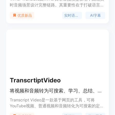
时音频场景设计完整链路。其重要性在于打破语言障
碍，让人们能自由与世界交流。主要优点包括实时语
实时语音翻译
AI字幕
优质新品
音识别、场景化翻译、内容沉淀等，能适配直播、会
议、课程等多种真实场景，减少语言障碍带来的沟通
成本与理解误差。产品定位为帮助用户在高频外语理
解场景中轻松理解外语内容，价格信息未提及。
TranscrtiptVideo
将视频和音频转为可搜索、学习、总结、翻译的定时文本
Transcript Video是一款基于网页的工具，可将
YouTube视频、普通视频和音频转化为可搜索的定时
文本。其重要性在于帮助用户更高效地处理音视频内