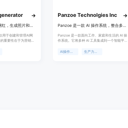
 generator
Panzoe Technolgies Inc
创建并管理独特AI网红，生成照片和视频提升品牌在线形象
Panzoe 是一款 AI 操作系统，整合多种工具，提供一站式智能服务。
io是一款用于创建和管理AI网
Panzoe 是一款面向工作、家庭和生活的 AI 操
它的重要性在于为营销活
作系统。它将多种 AI 工具集成到一个智能平
帮助品牌快速创建独特的
台，包括 AI 大脑、每日简报、内置 ChatGPT
致的照片和视频，从而增
及 25 个 AI 应用。其重要性在于为用户提供一
AI操作系统
生产力工具
响力。该产品的主要优点
站式解决方案，避免使用多个分散的 AI 工具。
网红，支持多种内容生成
主要优点有：统一平台整合，避免信息分散；
创作者视频、图像转视频
智能助手提供个性化服务；多平台集成，方便
进行锁定以便在不同场景
使用。产品背景是为满足人们在不同场景下对
供免费试用，首次可获得
高效、智能工具的需求。价格方面提供 7 天免
速视频，更高成本的模
费试用，之后需订阅，具体价格未详细说明。
其定位是为营销人员、品
定位是成为人们生活中不可或缺的智能助手，
容生成解决方案。
帮助用户更好地管理生活、工作和学习。