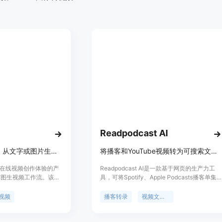
Readpodcast AI
在线使用Wan 3.0，从文字或图片生成电影感AI视频
将播客和YouTube视频转为可搜索文字稿，还能生成摘要、导图等。
注于在线视频创作体验的产
Readpodcast AI是一款基于网页的生产力工
与图生视频工作流。该产
具，可将Spotify、Apple Podcasts播客单集
出，将创作者直接带入默认
或YouTube视频转换为带时间戳和说话人识别
视频工作室。其主要优点包
的可搜索文字稿。其重要性在于帮助用户更高
视频
播客转录
视频文字稿
将自然语言场景描述转化
效地从音频和视频内容中获取信息。主要优点
静帧、产品图或角色概念
包括支持多种语言、提供AI摘要、关键要点、
；无需本地部署，在浏览
精彩金句和思维导图，还能基于完整文稿与AI