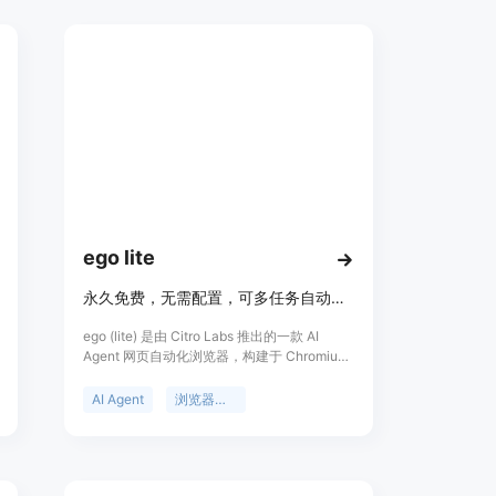
观地配置视频的时长、分辨率、源资产和信用
额度等参数；具备精确的信用额度估算功能，
能在生成视频前帮助用户了解成本；提供了强
大的任务跟踪机制，可实时跟踪任务状态，确
保用户随时掌握视频生成进度。关于价格，页
面未详细提及，推测可能采用付费模式，可能
有免费试用。产品定位于满足不同团队和个人
的视频制作需求，适用于需要快速进行视频实
验的场景。
ego lite
永久免费，无需配置，可多任务自动化，比 agent-browser 快 3.45 倍。
ego (lite) 是由 Citro Labs 推出的一款 AI
Agent 网页自动化浏览器，构建于 Chromium
之上。其主要功能是让 AI Agent 可驱动浏览器
进行自动化任务。重要性在于能显著提升网络
AI Agent
浏览器自动化
自动化任务的执行效率。主要优点包括永久免
费且无需配置，可同时运行 100 多个浏览器自
动化任务，速度比 agent-browser 快 3.45
倍，降低 Token 消耗，能继承 Chrome 登录
状态等。价格方面，产品是永久免费的。定位