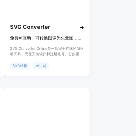
SVG Converter
免费AI驱动，可转换图像为矢量图，也能根据描述生成SVG艺术作品
SVG Converter Online是一款完全在线的AI驱
动工具，无需安装软件和注册账号。它的重要
性在于提供了一站式的图像矢量转换和AI创作
解决方案，满足设计、印刷等多领域需求。其
SVG转换
AI生成
主要优点包括免费使用、速度快，支持多种文
件格式的双向转换，处理结果干净、可编辑，
能保持色彩、比例和边缘质量的一致性，还能
有效清理图像噪声。背景信息方面，这款工具
受到设计师、开发者和印刷店等的喜爱。价格
方面，完全免费，所有工具均可免费使用，无
账号、订阅或水印限制。定位是为有图像转换
和创作需求的用户提供便捷、高效的服务。