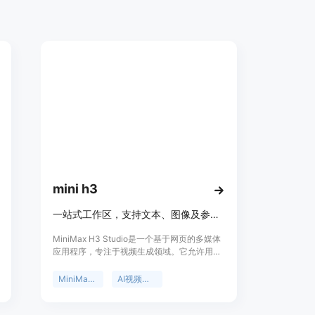
mini h3
一站式工作区，支持文本、图像及参考素材生成视频并跟踪任务。
MiniMax H3 Studio是一个基于网页的多媒体
应用程序，专注于视频生成领域。它允许用户
通过文本、图像和参考素材创建视频，为视频
制作提供了多元化的解决方案。该产品的重要
MiniMax H3
AI视频生成器
性在于简化了视频制作流程，降低了制作门
槛，让更多人能够轻松创建专业级视频。其主
要优点包括拥有清晰的设置界面，用户可以直