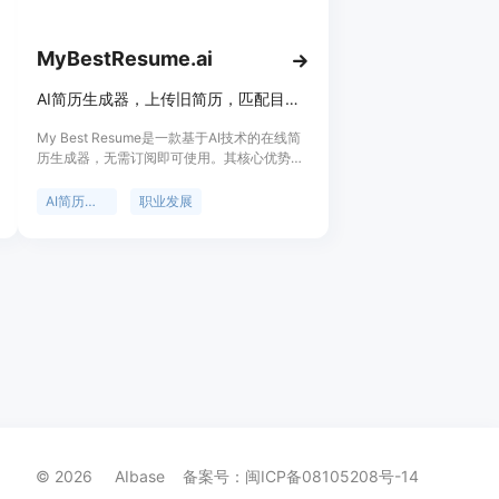
MyBestResume.ai
AI简历生成器，上传旧简历，匹配目标岗位，生成ATS友好简历，首份仅$1.99
My Best Resume是一款基于AI技术的在线简
历生成器，无需订阅即可使用。其核心优势在
于通过AI分析，将求职者的实际工作经验转化
为与目标岗位匹配的有力证据，生成符合ATS
AI简历生成
职业发展
系统要求的优质简历。产品背景基于当下激烈
的职场竞争，求职者需要更具针对性和专业性
的简历来脱颖而出。价格方面，首份目标简历
仅需1.99美元，后续每份4.99美元，还有月度
会员和职业报告等付费选项。它的定位是帮助
求职者提升简历质量，增加求职成功率。
© 2026 AIbase
备案号：闽ICP备08105208号-14