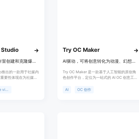
，为他们提供一个简单易
制作工具的需求而诞生。价格方面，新用户免
费获得一定额度，后续有不同套餐可选，如
Motiofy Starter每月20美元（年付240美
元），有2000个积分；Motiofy Creator每月
40.33美元（年付400美元），有6000个积
分；Motiofy Pro每月100.83美元（年付1000
美元），有15000个积分。定位是面向各类创
作者，提供一站式图像转视频服务。
 Studio
Try OC Maker
用Media.io爆款工作室创建和克隆爆款视频与图像，紧跟社媒趋势
AI驱动，可将创意转化为动漫、幻想等各类原创角色设计
dia.io推出的一款用于社媒内
Try OC Maker 是一款基于人工智能的原创角
其重要性体现在为社媒创
色创作平台，定位为一站式的 AI OC 创意工作
效的内容制作途径。主要
室。其重要性在于为用户提供了便捷、高效的
Instagram、
角色创作途径，无需绘画技能。主要优点包括
clone viral
AI
OC 创作
台的流行趋势，支持对爆款
操作简单，能快速将用户的创意转化为具体的
合，能将社媒URL转化
角色形象，支持多种风格和形式的角色设计，
帮助用户轻松制作出具有
还可实现角色的动画制作。该平台提供免费使
图像。关于价格，文档未
用，适合各类有角色创作需求的人群，如动漫
免费试用或付费模式。
爱好者、游戏开发者、角色设计师等。