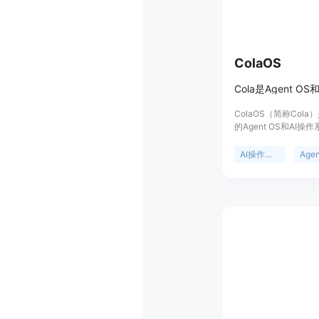
ColaOS
ColaOS（简称Col
的Agent OS和AI
户提供了一个智能、
的工作辅助平台。它
AI操作系统
Agen
箱即用，预装有超过1
Skill，用户无需进
地理解用户意图，精
用户能力提升而共同
户的AI拍档，助力用
类问题。页面未提及