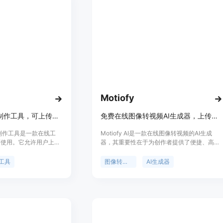
式创业解决方案。
统。产品背景是为满足企业在安全、合规的前
提下使用AI代理的需求。价格方面，提供免
费、专业和团队计划，企业版价格定制。定位
是为企业提供专业的AI代理平台，帮助企业更
安全、高效地利用AI技术。
Motiofy
免费在线层级列表制作工具，可上传图片、自定义层级并下载PNG
免费在线图像转视频AI生成器，上传图片、描述动作、选模型，数分钟出视频。
表制作工具是一款在线工
Motiofy AI是一款在线图像转视频的AI生成
可使用。它允许用户上传
器，其重要性在于为创作者提供了便捷、高效
，将图片拖入自定义层
的视频生成解决方案。主要优点包括操作简
级列表为PNG格式。其
单，无需专业技能，只需上传图片、描述动
工具
图像转视频
AI生成器
供了一个便捷的方式来对
作、选择模型即可在数分钟内生成视频；提供
展示。主要优点包括免费
多种模型和丰富的参数设置，如宽高比、时
地处理图片保护隐私、支
长、分辨率等，创作者可根据需求精细控制视
提供多种热门主题模板
频效果；支持设置起始帧和结束帧，还能导入
用户对多样化事物（如游
参考图像，最大程度满足个性化创作需求；成
进行排名和分享意见的需
本低，新用户有免费额度，后续按需付费。产
，定位于普通用户、粉丝
品背景是顺应AI技术发展和创作者对高效视频