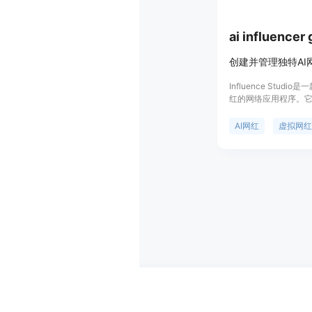
ai influencer
Influence Stud
红的网络应用程序。
动提供了新的手段，
AI网红形象，生成一
AI网红
虚拟网红
强品牌在网络上的影
包括可以快速创建AI
方式，如角色照片、
等，并且可以对角色
中重复使用。产品提
一个5秒低分辨率的快
式需要使用信用点。
牌商等提供AI网红内