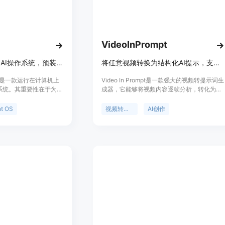
VideoInPrompt
Cola是Agent OS和AI操作系统，预装模型工具，能与人共同进化。
将任意视频转换为结构化AI提示，支持多种AI引擎
a）是一款运行在计算机上
Video In Prompt是一款强大的视频转提示词生
操作系统。其重要性在于为用
成器，它能够将视频内容逐帧分析，转化为高
便捷且能与个人共同成长
度结构化的文本提示和JSON元数据，适用于
的主要优点众多，比如开
Runway、Sora和Midjourney等多种AI生成工
t OS
视频转提示词
AI创作
10个精选模型、工具和
具。该产品的重要性在于为创作者节省大量时
行复杂配置；还能无微不至
间和精力，避免手动编写提示词时遗漏细微的
准执行任务；并且会随着
电影细节。其主要优点包括输出一致、高度详
进化。产品定位是成为用
细、结构化，能在数秒内完成转换。产品背景
户解决工作和生活中的各
是为满足创作者对高效利用视频内容进行AI创
价格信息。
作的需求而开发。价格方面，免费账户可处理
最大50MB的视频文件，Pro和Enterprise计划
可处理更大的视频文件，Enterprise层还提供
完整的REST API访问。产品定位是为视频创作
者、AI开发者等提供便捷的视频转提示词解决
方案。