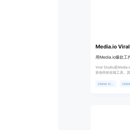
群体、内容创作者等
用的排名工具。
Media.io Viral
Viral Studio是Me
容创作的在线工具。
作者提供了便捷、高
优点包括：紧跟TikTok、
clone viral videos
YouTube和X等平
内容进行复刻和重新混
为AI内容。其定位是
传播力的社媒视频和
提及，但推测可能有