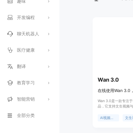
趣味
开发编程
聊天机器人
医疗健康
翻译
Wan 3.0
教育学习
智能营销
Wan 3.0是一款专
品，它支持文生视频
品由wan30.art推
全部分类
选中Wan 3.0的AI
AI视频生成
文生
括以提示词为先，可
为短视频片段；能将
导入并赋予可控动态