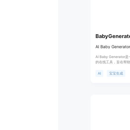
BabyGenerat
AI Baby Genera
的在线工具，旨在帮
生成未来宝宝的逼真
情侣们提供了一种有
AI
宝宝生成
宝长相的好奇，还可
等场景。该产品的主
上传照片即可在短时
持快速重试不同照片
全，照片会被安全处
味工具，让用户轻松
趣。