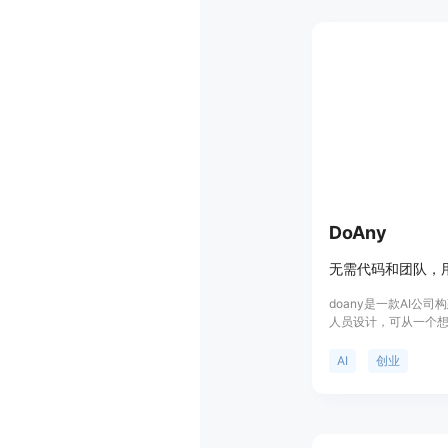
器中即可使用；支持
行控制。价格方面，
分及每日签到奖励，
可选择付费积分方案。
3.0相关内容的用户
频创作服务。
DoAny
doany是一款AI公
人员设计，可从一个
业务。其重要性在于
有想法的人能够轻松
AI
创业
代码和团队、快速上
100%所有权、成本
助无技术背景的创业
价格方面，免费启动，
费用，无按座位收费