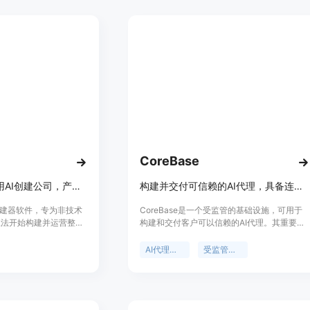
对视频时长、分辨率等进
对话。产品背景是为了满足人们从播客和视频
新用户可获得少量新手积
学习的需求。价格方面，有免费套餐每月提供
进行免费试用，重度使用
150积分，也有Lite、Standard、Pro等付费订
其定位是为搜索Wan
阅方案，适合不同使用频率和需求的用户。
提供便捷、高效的在线视
CoreBase
无需代码和团队，用AI创建公司，产品搭建、找人、销售全包，100%所有权。
构建并交付可信赖的AI代理，具备连接、权限、审计和成本控制功能。
司构建器软件，专为非技术
CoreBase是一个受监管的基础设施，可用于
想法开始构建并运营整个
构建和交付客户可以信赖的AI代理。其重要性
降低了创业门槛，让更多
在于为企业提供了一个安全、可控的AI代理开
创业。主要优点包括无需
发和部署环境。主要优点包括内置连接器、权
AI代理基础设施
受监管的AI代理
线、全程支持、拥有
限管理、审计和成本控制功能；提供OpenAI兼
低等。背景信息是为了帮
容的API和可嵌入的聊天小部件；支持对数据
者实现创业梦想而开发。
库、API和50多个应用程序进行查询和自动化
之后每月99美元的固定
操作；具备多租户隔离和全面审计功能；可通
和隐藏成本。定位是为非
过开源CoreMCP桥接器访问本地和遗留系