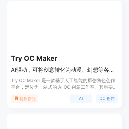
URL转化为AI内容。其定位是帮助用户轻松制作出具
有传播力的社媒视频和图像。关于价格，文档未提
及，但推测可能有免费试用或付费模式。
Try OC Maker
AI驱动，可将创意转化为动漫、幻想等各类原创角色设计
Try OC Maker 是一款基于人工智能的原创角色创作
平台，定位为一站式的 AI OC 创意工作室。其重要性
在于为用户提供了便捷、高效的角色创作途径，无需
AI
OC 创作
优质新品
绘画技能。主要优点包括操作简单，能快速将用户的
创意转化为具体的角色形象，支持多种风格和形式的
角色设计，还可实现角色的动画制作。该平台提供免
费使用，适合各类有角色创作需求的人群，如动漫爱
好者、游戏开发者、角色设计师等。