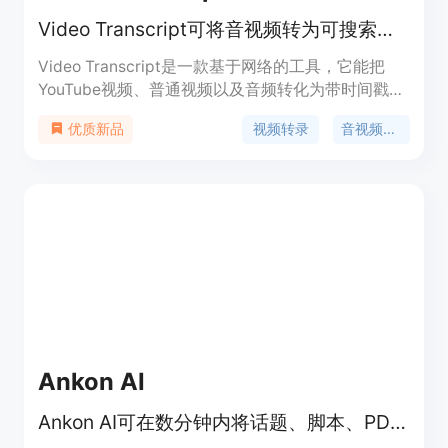
Video Transcript可将音视频转为可搜索文本，用于编辑、研究等
Video Transcript是一款基于网络的工具，它能把
YouTube视频、普通视频以及音频转化为带时间戳
的、可搜索的文本。该产品的重要性体现在多个方
视频转录
音视频处理
优质新品
面，为内容创作者、研究人员和需要处理音视频信息
的人群提供了极大便利。其主要优点包括支持多种输
入格式、具备实用的文本处理工具、能提高内容处理
效率等。产品背景方面，它基于先进的AI技术实现音
视频的准确识别和转换。价格上，有免费和付费计划
可供选择，定位为满足不同用户对音视频文本化处理
的需求。
Ankon AI
Ankon AI可在数分钟内将话题、脚本、PDF或参考图像转化为带字幕的白板讲解视频。