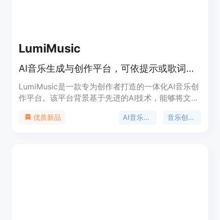
LumiMusic
AI音乐生成与创作平台，可依提示或歌词创作完整歌曲并完善。
LumiMusic是一款专为创作者打造的一体化AI音乐创
作平台。该平台背景基于先进的AI技术，能够将文本
或歌词转化为高质量、富有表现力的歌曲。其重要性
AI音乐生成
音乐创作平台
优质新品
在于打破了传统音乐创作的门槛，让没有专业音乐知
识的人也能轻松创作音乐。主要优点包括可使用先进
的AI模型创作歌曲、拥有一系列AI音乐编辑工具、生
成的音乐具有清晰的版权以及支持流畅的音乐播放和
分享。价格方面，提供免费版和多种付费套餐，如
Starter套餐每年99美元、Pro套餐每年300美元、
Unlimited套餐每年708美元，不同套餐对应不同的
使用额度和功能。其定位是满足不同层次音乐创作者
的需求。