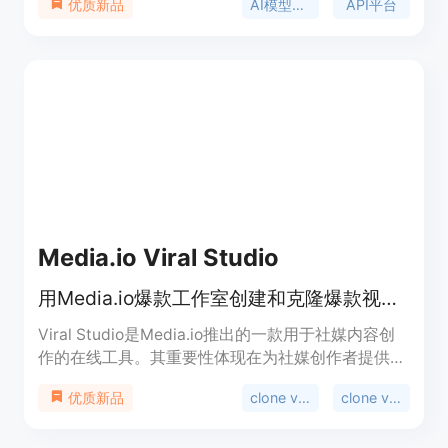
AI模型聚合
API平台
优质新品
商的图片、视频、语言和语音模型，底层模型与官方
API完全一致，但价格最高比官方便宜95%，按量付
费且无门槛。该平台聚合了全球最先进的主力模型，
提供在线playground，即开即用，无需认证，还支
持使用OpenAI和Anthropic官方SDK直接接入。支付
方式支持Stripe和支付宝，生成的图片和视频在
Cloudflare R2存储保留7天。
Media.io Viral Studio
用Media.io爆款工作室创建和克隆爆款视频与图像，紧跟社媒趋势
Viral Studio是Media.io推出的一款用于社媒内容创
作的在线工具。其重要性体现在为社媒创作者提供了
便捷、高效的内容制作途径。主要优点包括：紧跟
clone viral videos
clone viral
优质新品
TikTok、Instagram、YouTube和X等平台的流行趋
势，支持对爆款内容进行复刻和重新混合，能将社媒