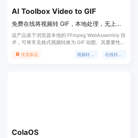
AI Toolbox Video to GIF
免费在线将视频转 GIF，本地处理，无上传无水印，可裁剪设置参数
该产品基于浏览器本地的 FFmpeg WebAssembly 技
术，可将常见格式视频转换为 GIF 动图。其重要性在
于提供私密和便捷的视频转 GIF 服务。主要优点为无
视频转 GIF
在线转换器
优质新品
需上传视频，保障用户数据隐私；不添加水印且无需
注册；可裁剪视频片段，控制 GIF 大小和质量。该产
品定位为免费的在线视频处理工具，适合需要将视频
转换为 GIF 的各类用户。价格为免费。
ColaOS