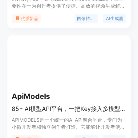
要性在于为创作者提供了便捷、高效的视频生成解决
方案。主要优点包括操作简单，无需专业技能，只需
图像转视频
AI生成器
优质新品
上传图片、描述动作、选择模型即可在数分钟内生成
视频；提供多种模型和丰富的参数设置，如宽高比、
时长、分辨率等，创作者可根据需求精细控制视频效
果；支持设置起始帧和结束帧，还能导入参考图像，
最大程度满足个性化创作需求；成本低，新用户有免
费额度，后续按需付费。产品背景是顺应AI技术发展
和创作者对高效视频制作工具的需求而诞生。价格方
面，新用户免费获得一定额度，后续有不同套餐可
选，如Motiofy Starter每月20美元（年付240美
元），有2000个积分；Motiofy Creator每月40.33
美元（年付400美元），有6000个积分；Motiofy
ApiModels
Pro每月100.83美元（年付1000美元），有15000个
积分。定位是面向各类创作者，提供一站式图像转视
85+ AI模型API平台，一把Key接入多模型，比官方便宜95%，即用免认证。
频服务。
APIMODELS是一个统一的AI API聚合平台，专门为
小微开发者和独立创作者打造。它能够让开发者使用
一个API key调用Anthropic、Google、OpenAI等厂