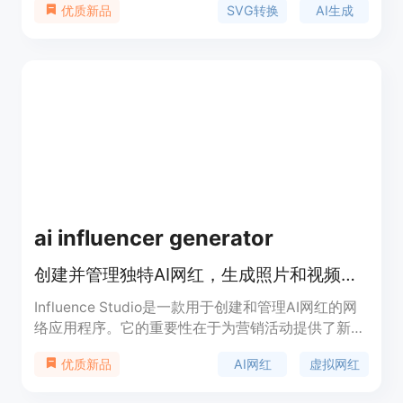
SVG转换
AI生成
优质新品
计、印刷等多领域需求。其主要优点包括免费使用、
速度快，支持多种文件格式的双向转换，处理结果干
净、可编辑，能保持色彩、比例和边缘质量的一致
性，还能有效清理图像噪声。背景信息方面，这款工
具受到设计师、开发者和印刷店等的喜爱。价格方
面，完全免费，所有工具均可免费使用，无账号、订
阅或水印限制。定位是为有图像转换和创作需求的用
户提供便捷、高效的服务。
ai influencer generator
创建并管理独特AI网红，生成照片和视频提升品牌在线形象
Influence Studio是一款用于创建和管理AI网红的网
络应用程序。它的重要性在于为营销活动提供了新的
手段，帮助品牌快速创建独特的AI网红形象，生成一
AI网红
虚拟网红
优质新品
致的照片和视频，从而增强品牌在网络上的影响力。
该产品的主要优点包括可以快速创建AI网红，支持多