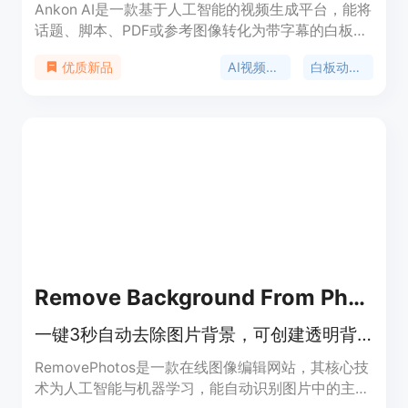
Ankon AI是一款基于人工智能的视频生成平台，能将
话题、脚本、PDF或参考图像转化为带字幕的白板讲
解视频。其重要性在于极大地简化了视频制作流程，
AI视频生成器
白板动画软件
优质新品
为创作者节省了大量时间和精力。主要优点包括：无
需学习动画软件，数分钟内即可完成视频制作；提供
5个免费积分，新用户在创始人测试版中可获得10个
免费积分；支持多种语言，包含字幕；具有个人仪表
盘、社区画廊和与Claude AI的集成等功能。产品背
景为满足教育工作者、营销人员和创作者等对专业白
板视频的需求。价格方面，一个积分等于一分钟成品
视频，渲染失败自动退款。定位是为有内容创作需求
但缺乏视频制作能力的用户提供便捷的视频制作解决
方案。
Remove Background From Photos
一键3秒自动去除图片背景，可创建透明背景或更换新背景，免费无注册
RemovePhotos是一款在线图像编辑网站，其核心技
术为人工智能与机器学习，能自动识别图片中的主