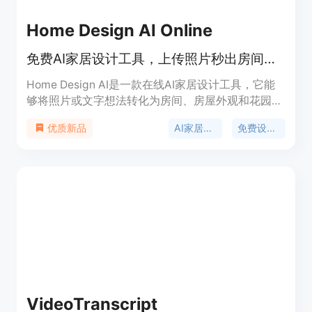
Home Design AI Online
免费AI家居设计工具，上传照片秒出房间、外观或花园改造方案。
Home Design AI是一款在线AI家居设计工具，它能
够将照片或文字想法转化为房间、房屋外观和花园的
可视化设计概念。其重要性在于为用户提供了便捷、
AI家居设计
免费设计工具
优质新品
高效的家居设计解决方案，无需专业设计经验即可进
行设计。产品主要优点包括操作简单、设计速度快、
可比较多种风格、支持高分辨率下载等。该工具免费
提供部分功能，用户登录可获8个免费积分，设计使
用积分按不同规格收费，基本版2K分辨率每张8积
分，4K分辨率每张12积分；专业版2K分辨率每张10
积分，4K分辨率每张16积分。其定位是面向广大有
家居设计需求的人群，无论是普通家庭进行装修设
计，还是设计师获取灵感都适用。
VideoTranscript