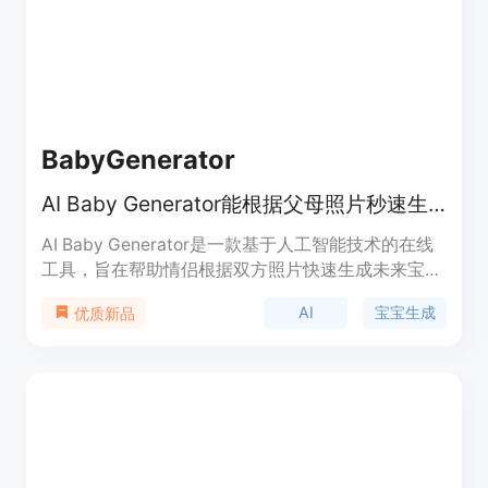
BabyGenerator
AI Baby Generator能根据父母照片秒速生成逼真的未来宝宝预览图。
AI Baby Generator是一款基于人工智能技术的在线
工具，旨在帮助情侣根据双方照片快速生成未来宝宝
的逼真预览图。其重要性在于为情侣们提供了一种有
AI
宝宝生成
优质新品
趣的方式来满足对未来宝宝长相的好奇，还可用于怀
孕公告、家庭互动等场景。该产品的主要优点是操作
简便，只需上传照片即可在短时间内获得预览结果，
且支持快速重试不同照片组合；同时注重数据安全，
照片会被安全处理。产品定位为免费的趣味工具，让
用户轻松体验生成未来宝宝的乐趣。