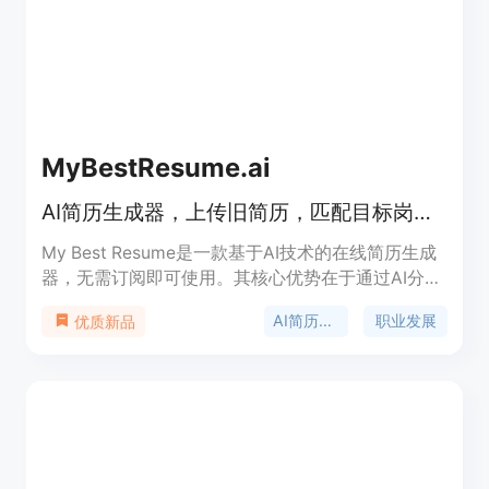
用，之后需订阅，具体价格未详细说明。定位是成为
人们生活中不可或缺的智能助手，帮助用户更好地管
理生活、工作和学习。
MyBestResume.ai
AI简历生成器，上传旧简历，匹配目标岗位，生成ATS友好简历，首份仅$1.99
My Best Resume是一款基于AI技术的在线简历生成
器，无需订阅即可使用。其核心优势在于通过AI分
析，将求职者的实际工作经验转化为与目标岗位匹配
AI简历生成
职业发展
优质新品
的有力证据，生成符合ATS系统要求的优质简历。产
品背景基于当下激烈的职场竞争，求职者需要更具针
对性和专业性的简历来脱颖而出。价格方面，首份目
标简历仅需1.99美元，后续每份4.99美元，还有月度
会员和职业报告等付费选项。它的定位是帮助求职者
提升简历质量，增加求职成功率。