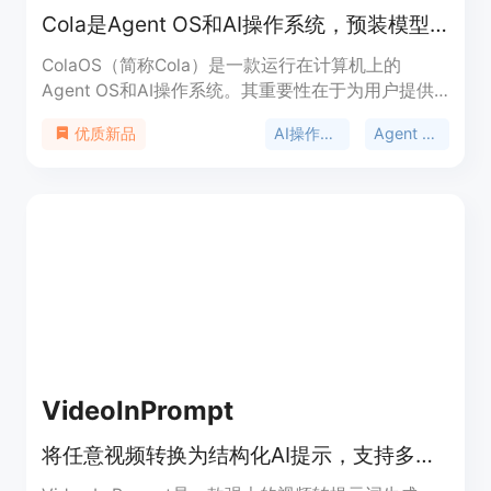
Cola是Agent OS和AI操作系统，预装模型工具，能与人共同进化。
ColaOS（简称Cola）是一款运行在计算机上的
Agent OS和AI操作系统。其重要性在于为用户提供
了一个智能、便捷且能与个人共同成长的工作辅助平
AI操作系统
Agent OS
优质新品
台。它的主要优点众多，比如开箱即用，预装有超过
110个精选模型、工具和Skill，用户无需进行复杂配
置；还能无微不至地理解用户意图，精准执行任务；
并且会随着用户能力提升而共同进化。产品定位是成
为用户的AI拍档，助力用户解决工作和生活中的各类
问题。页面未提及价格信息。
VideoInPrompt
将任意视频转换为结构化AI提示，支持多种AI引擎