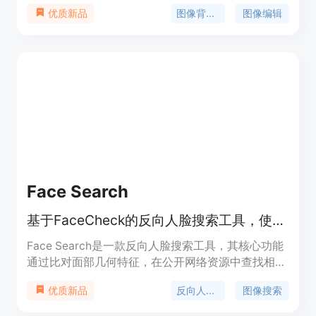
体。产品重要性在于为用户节省了大量手动处理图片
图像背景去除
图像编辑
优质新品
背景的时间。主要优点包括操作简单快速，只需上传
图片即可在短时间内完成背景处理；可免费使用，无
需注册；处理效果精准，能达到毛发级的切割精度。
价格方面，目前完全免费使用。产品定位为面向广大
有图像背景处理需求的用户，帮助他们轻松实现图像
背景的处理和创作。
Face Search
基于FaceCheck的反向人脸搜索工具，使用一次性信用包，无需订阅。
Face Search是一款反向人脸搜索工具，其核心功能
通过比对面部几何特征，在公开网络资源中查找相似
人脸。该工具依托FaceCheck.id人脸搜索索引运
反向人脸搜索
图像搜索
优质新品
行，主要优点在于能突破传统反向图像搜索仅匹配像
素的局限，即使人物穿着、背景、年份不同，也能精