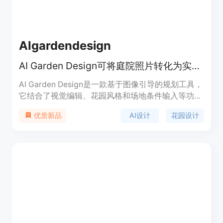
AIgardendesign
AI Garden Design可将庭院照片转化为实用花园设计概念，免费在线探索。
AI Garden Design是一款基于图像引导的规划工具，
它结合了视觉编辑、花园风格和场地条件输入等功
能。其重要性在于为用户提供了便捷、高效且个性化
AI设计
花园设计
优质新品
的花园设计方案。主要优点包括可以从真实庭院照片
出发，保留房产原有特征，考虑当地气候和光照等条
件，支持多种花园风格选择，免费提供一定数量的设
计方案。产品背景是满足人们对于花园个性化设计的
需求，无论是普通业主、园艺爱好者还是专业景观设
计师都能从中受益。对于匿名用户，可免费进行3次
最终图像生成，之后可选择是否登录进一步使用。产
品定位为服务于各类有花园设计需求的人群，帮助他
们在实际施工或购买植物前探索和比较不同的设计方
案。