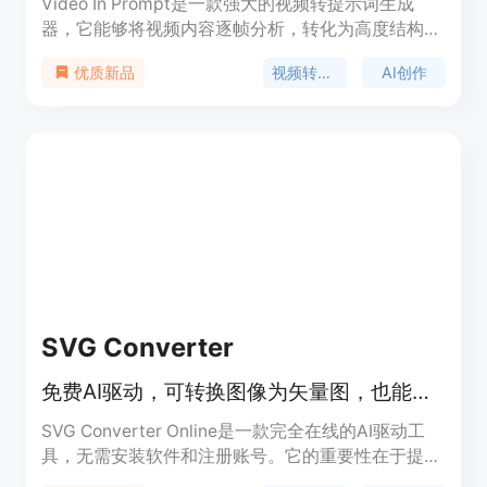
Video In Prompt是一款强大的视频转提示词生成
器，它能够将视频内容逐帧分析，转化为高度结构化
的文本提示和JSON元数据，适用于Runway、Sora
视频转提示词
AI创作
优质新品
和Midjourney等多种AI生成工具。该产品的重要性在
于为创作者节省大量时间和精力，避免手动编写提示
词时遗漏细微的电影细节。其主要优点包括输出一
致、高度详细、结构化，能在数秒内完成转换。产品
背景是为满足创作者对高效利用视频内容进行AI创作
的需求而开发。价格方面，免费账户可处理最大
50MB的视频文件，Pro和Enterprise计划可处理更大
的视频文件，Enterprise层还提供完整的REST API访
问。产品定位是为视频创作者、AI开发者等提供便捷
的视频转提示词解决方案。
SVG Converter
免费AI驱动，可转换图像为矢量图，也能根据描述生成SVG艺术作品
SVG Converter Online是一款完全在线的AI驱动工
具，无需安装软件和注册账号。它的重要性在于提供
了一站式的图像矢量转换和AI创作解决方案，满足设