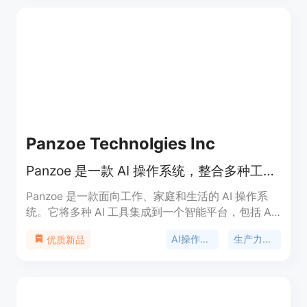
种内容生成方式，如角色照片、创作者视频、图像转
视频等，并且可以对角色进行锁定以便在不同场景中
重复使用。产品提供免费试用，首次可获得一个5秒
低分辨率的快速视频，更高成本的模式需要使用信用
点。其定位是为营销人员、品牌商等提供AI网红内容
生成解决方案。
Panzoe Technolgies Inc
Panzoe 是一款 AI 操作系统，整合多种工具，提供一站式智能服务。
Panzoe 是一款面向工作、家庭和生活的 AI 操作系
统。它将多种 AI 工具集成到一个智能平台，包括 AI
大脑、每日简报、内置 ChatGPT 及 25 个 AI 应用。
AI操作系统
生产力工具
优质新品
其重要性在于为用户提供一站式解决方案，避免使用
多个分散的 AI 工具。主要优点有：统一平台整合，
避免信息分散；智能助手提供个性化服务；多平台集
成，方便使用。产品背景是为满足人们在不同场景下
对高效、智能工具的需求。价格方面提供 7 天免费试