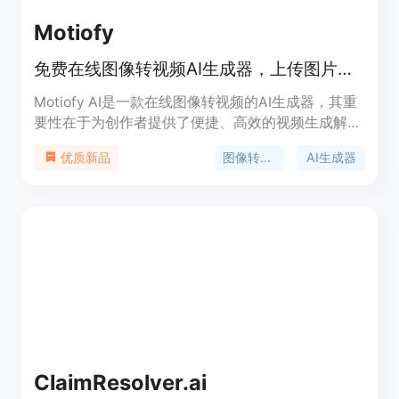
Motiofy
免费在线图像转视频AI生成器，上传图片、描述动作、选模型，数分钟出视频。
Motiofy AI是一款在线图像转视频的AI生成器，其重
要性在于为创作者提供了便捷、高效的视频生成解决
方案。主要优点包括操作简单，无需专业技能，只需
图像转视频
AI生成器
优质新品
上传图片、描述动作、选择模型即可在数分钟内生成
视频；提供多种模型和丰富的参数设置，如宽高比、
时长、分辨率等，创作者可根据需求精细控制视频效
果；支持设置起始帧和结束帧，还能导入参考图像，
最大程度满足个性化创作需求；成本低，新用户有免
费额度，后续按需付费。产品背景是顺应AI技术发展
和创作者对高效视频制作工具的需求而诞生。价格方
面，新用户免费获得一定额度，后续有不同套餐可
选，如Motiofy Starter每月20美元（年付240美
元），有2000个积分；Motiofy Creator每月40.33
美元（年付400美元），有6000个积分；Motiofy
ClaimResolver.ai
Pro每月100.83美元（年付1000美元），有15000个