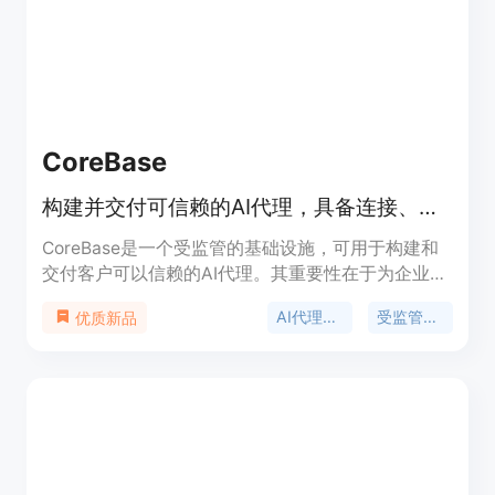
者提供一站式创业解决方案。
CoreBase
构建并交付可信赖的AI代理，具备连接、权限、审计和成本控制功能。
CoreBase是一个受监管的基础设施，可用于构建和
交付客户可以信赖的AI代理。其重要性在于为企业提
供了一个安全、可控的AI代理开发和部署环境。主要
AI代理基础设施
受监管的AI代理
优质新品
优点包括内置连接器、权限管理、审计和成本控制功
能；提供OpenAI兼容的API和可嵌入的聊天小部件；
支持对数据库、API和50多个应用程序进行查询和自
动化操作；具备多租户隔离和全面审计功能；可通过
开源CoreMCP桥接器访问本地和遗留系统。产品背
景是为满足企业在安全、合规的前提下使用AI代理的
需求。价格方面，提供免费、专业和团队计划，企业