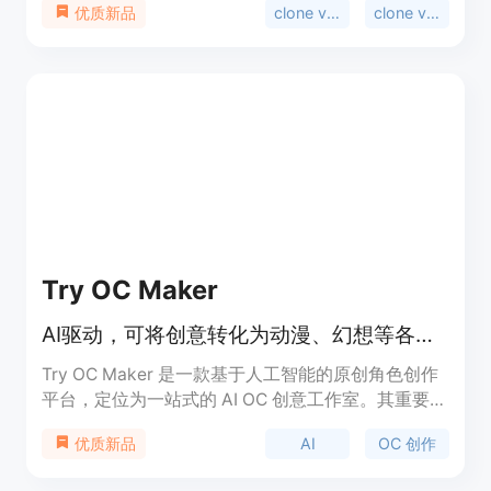
clone viral videos
clone viral
优质新品
TikTok、Instagram、YouTube和X等平台的流行趋
势，支持对爆款内容进行复刻和重新混合，能将社媒
URL转化为AI内容。其定位是帮助用户轻松制作出具
有传播力的社媒视频和图像。关于价格，文档未提
及，但推测可能有免费试用或付费模式。
Try OC Maker
AI驱动，可将创意转化为动漫、幻想等各类原创角色设计
Try OC Maker 是一款基于人工智能的原创角色创作
平台，定位为一站式的 AI OC 创意工作室。其重要性
在于为用户提供了便捷、高效的角色创作途径，无需
AI
OC 创作
优质新品
绘画技能。主要优点包括操作简单，能快速将用户的
创意转化为具体的角色形象，支持多种风格和形式的