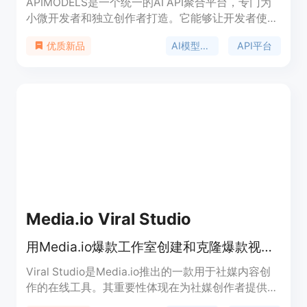
APIMODELS是一个统一的AI API聚合平台，专门为
小微开发者和独立创作者打造。它能够让开发者使用
一个API key调用Anthropic、Google、OpenAI等厂
AI模型聚合
API平台
优质新品
商的图片、视频、语言和语音模型，底层模型与官方
API完全一致，但价格最高比官方便宜95%，按量付
费且无门槛。该平台聚合了全球最先进的主力模型，
提供在线playground，即开即用，无需认证，还支
持使用OpenAI和Anthropic官方SDK直接接入。支付
方式支持Stripe和支付宝，生成的图片和视频在
Cloudflare R2存储保留7天。
Media.io Viral Studio
用Media.io爆款工作室创建和克隆爆款视频与图像，紧跟社媒趋势
Viral Studio是Media.io推出的一款用于社媒内容创
作的在线工具。其重要性体现在为社媒创作者提供了
便捷、高效的内容制作途径。主要优点包括：紧跟