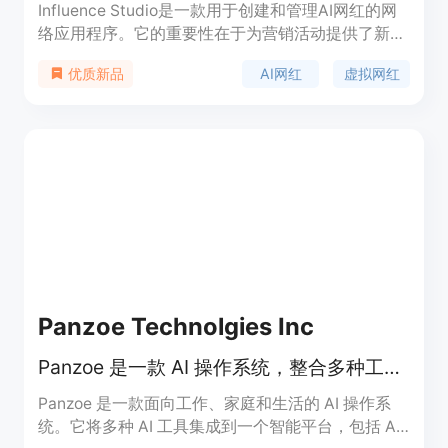
Influence Studio是一款用于创建和管理AI网红的网
络应用程序。它的重要性在于为营销活动提供了新的
手段，帮助品牌快速创建独特的AI网红形象，生成一
AI网红
虚拟网红
优质新品
致的照片和视频，从而增强品牌在网络上的影响力。
该产品的主要优点包括可以快速创建AI网红，支持多
种内容生成方式，如角色照片、创作者视频、图像转
视频等，并且可以对角色进行锁定以便在不同场景中
重复使用。产品提供免费试用，首次可获得一个5秒
低分辨率的快速视频，更高成本的模式需要使用信用
点。其定位是为营销人员、品牌商等提供AI网红内容
生成解决方案。
Panzoe Technolgies Inc
Panzoe 是一款 AI 操作系统，整合多种工具，提供一站式智能服务。
Panzoe 是一款面向工作、家庭和生活的 AI 操作系
统。它将多种 AI 工具集成到一个智能平台，包括 AI