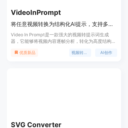
VideoInPrompt
将任意视频转换为结构化AI提示，支持多种AI引擎
Video In Prompt是一款强大的视频转提示词生成
器，它能够将视频内容逐帧分析，转化为高度结构化
的文本提示和JSON元数据，适用于Runway、Sora
视频转提示词
AI创作
优质新品
和Midjourney等多种AI生成工具。该产品的重要性在
于为创作者节省大量时间和精力，避免手动编写提示
词时遗漏细微的电影细节。其主要优点包括输出一
致、高度详细、结构化，能在数秒内完成转换。产品
背景是为满足创作者对高效利用视频内容进行AI创作
的需求而开发。价格方面，免费账户可处理最大
50MB的视频文件，Pro和Enterprise计划可处理更大
的视频文件，Enterprise层还提供完整的REST API访
问。产品定位是为视频创作者、AI开发者等提供便捷
的视频转提示词解决方案。
SVG Converter