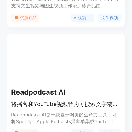
支持文生视频与图生视频工作流。该产品由
wan30.art推出，将创作者直接带入默认选中Wan
AI视频生成
文生视频
优质新品
3.0的AI视频工作室。其主要优点包括以提示词为
先，可将自然语言场景描述转化为短视频片段；能将
静帧、产品图或角色概念导入并赋予可控动态；无需
本地部署，在浏览器中即可使用；支持对视频时长、
分辨率等进行控制。价格方面，新用户可获得少量新
手积分及每日签到奖励，进行免费试用，重度使用可
选择付费积分方案。其定位是为搜索Wan 3.0相关内
容的用户提供便捷、高效的在线视频创作服务。
Readpodcast AI
将播客和YouTube视频转为可搜索文字稿，还能生成摘要、导图等。
Readpodcast AI是一款基于网页的生产力工具，可
将Spotify、Apple Podcasts播客单集或YouTube视
频转换为带时间戳和说话人识别的可搜索文字稿。其