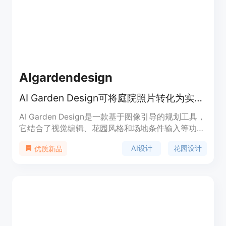
用户轻松体验生成未来宝宝的乐趣。
AIgardendesign
AI Garden Design可将庭院照片转化为实用花园设计概念，免费在线探索。
AI Garden Design是一款基于图像引导的规划工具，
它结合了视觉编辑、花园风格和场地条件输入等功
能。其重要性在于为用户提供了便捷、高效且个性化
AI设计
花园设计
优质新品
的花园设计方案。主要优点包括可以从真实庭院照片
出发，保留房产原有特征，考虑当地气候和光照等条
件，支持多种花园风格选择，免费提供一定数量的设
计方案。产品背景是满足人们对于花园个性化设计的
需求，无论是普通业主、园艺爱好者还是专业景观设
计师都能从中受益。对于匿名用户，可免费进行3次
最终图像生成，之后可选择是否登录进一步使用。产