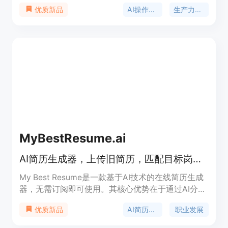
大脑、每日简报、内置 ChatGPT 及 25 个 AI 应用。
AI操作系统
生产力工具
优质新品
其重要性在于为用户提供一站式解决方案，避免使用
多个分散的 AI 工具。主要优点有：统一平台整合，
避免信息分散；智能助手提供个性化服务；多平台集
成，方便使用。产品背景是为满足人们在不同场景下
对高效、智能工具的需求。价格方面提供 7 天免费试
用，之后需订阅，具体价格未详细说明。定位是成为
人们生活中不可或缺的智能助手，帮助用户更好地管
理生活、工作和学习。
MyBestResume.ai
AI简历生成器，上传旧简历，匹配目标岗位，生成ATS友好简历，首份仅$1.99
My Best Resume是一款基于AI技术的在线简历生成
器，无需订阅即可使用。其核心优势在于通过AI分
析，将求职者的实际工作经验转化为与目标岗位匹配
AI简历生成
职业发展
优质新品
的有力证据，生成符合ATS系统要求的优质简历。产
品背景基于当下激烈的职场竞争，求职者需要更具针