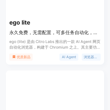
版价格定制。定位是为企业提供专业的AI代理平台，
帮助企业更安全、高效地利用AI技术。
ego lite
永久免费，无需配置，可多任务自动化，比 agent-browser 快 3.45 倍。
ego (lite) 是由 Citro Labs 推出的一款 AI Agent 网页
自动化浏览器，构建于 Chromium 之上。其主要功
能是让 AI Agent 可驱动浏览器进行自动化任务。重
AI Agent
浏览器自动化
优质新品
要性在于能显著提升网络自动化任务的执行效率。主
要优点包括永久免费且无需配置，可同时运行 100 多
个浏览器自动化任务，速度比 agent-browser 快
3.45 倍，降低 Token 消耗，能继承 Chrome 登录状
态等。价格方面，产品是永久免费的。定位是为 AI
Agent 与人类用户提供一个可共享使用的浏览器，方
便进行网络自动化操作。