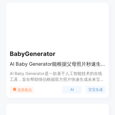
角色设计，还可实现角色的动画制作。该平台提供免
费使用，适合各类有角色创作需求的人群，如动漫爱
好者、游戏开发者、角色设计师等。
BabyGenerator
AI Baby Generator能根据父母照片秒速生成逼真的未来宝宝预览图。
AI Baby Generator是一款基于人工智能技术的在线
工具，旨在帮助情侣根据双方照片快速生成未来宝宝
的逼真预览图。其重要性在于为情侣们提供了一种有
AI
宝宝生成
优质新品
趣的方式来满足对未来宝宝长相的好奇，还可用于怀
孕公告、家庭互动等场景。该产品的主要优点是操作
简便，只需上传照片即可在短时间内获得预览结果，
且支持快速重试不同照片组合；同时注重数据安全，
照片会被安全处理。产品定位为免费的趣味工具，让