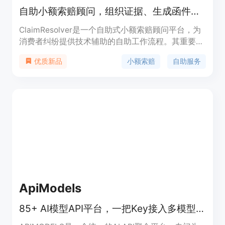
积分。定位是面向各类创作者，提供一站式图像转视
自助小额索赔顾问，组织证据、生成函件、准备案件及邮寄服务
频服务。
ClaimResolver是一个自助式小额索赔顾问平台，为
消费者纠纷提供技术辅助的自助工作流程。其重要性
在于帮助用户在小额索赔过程中更高效、有序地组织
小额索赔
自助服务
优质新品
信息和证据。主要优点包括使用通俗易懂的语言，让
非专业人士也能轻松操作；提供从需求函生成到案件
记录的一站式服务；采用安全的谷歌登录方式保障用
户信息安全。产品背景是针对小额索赔案件中用户面
临的信息整理困难、流程不清晰等问题而开发。目前
未提及价格信息，产品定位为非律师事务所，仅提供
自助技术平台服务，不能替代法律建议。
ApiModels
85+ AI模型API平台，一把Key接入多模型，比官方便宜95%，即用免认证。