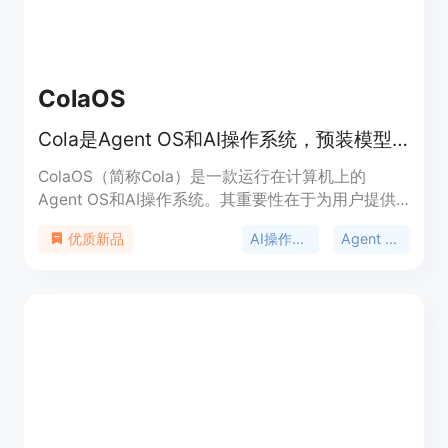
品定位为服务于各类有花园设计需求的人群，帮助他
们在实际施工或购买植物前探索和比较不同的设计方
案。
ColaOS
Cola是Agent OS和AI操作系统，预装模型工具，能与人共同进化。
ColaOS（简称Cola）是一款运行在计算机上的
Agent OS和AI操作系统。其重要性在于为用户提供
了一个智能、便捷且能与个人共同成长的工作辅助平
AI操作系统
Agent OS
优质新品
台。它的主要优点众多，比如开箱即用，预装有超过
110个精选模型、工具和Skill，用户无需进行复杂配
置；还能无微不至地理解用户意图，精准执行任务；
并且会随着用户能力提升而共同进化。产品定位是成
为用户的AI拍档，助力用户解决工作和生活中的各类
问题。页面未提及价格信息。