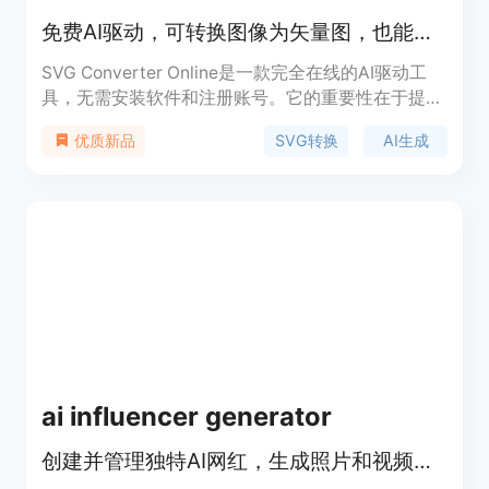
免费AI驱动，可转换图像为矢量图，也能根据描述生成SVG艺术作品
SVG Converter Online是一款完全在线的AI驱动工
具，无需安装软件和注册账号。它的重要性在于提供
了一站式的图像矢量转换和AI创作解决方案，满足设
SVG转换
AI生成
优质新品
计、印刷等多领域需求。其主要优点包括免费使用、
速度快，支持多种文件格式的双向转换，处理结果干
净、可编辑，能保持色彩、比例和边缘质量的一致
性，还能有效清理图像噪声。背景信息方面，这款工
具受到设计师、开发者和印刷店等的喜爱。价格方
面，完全免费，所有工具均可免费使用，无账号、订
阅或水印限制。定位是为有图像转换和创作需求的用
户提供便捷、高效的服务。
ai influencer generator
创建并管理独特AI网红，生成照片和视频提升品牌在线形象