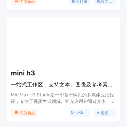
播客转录
视频文字稿
优质新品
重要性在于帮助用户更高效地从音频和视频内容中获
取信息。主要优点包括支持多种语言、提供AI摘要、
关键要点、精彩金句和思维导图，还能基于完整文稿
与AI对话。产品背景是为了满足人们从播客和视频学
习的需求。价格方面，有免费套餐每月提供150积
分，也有Lite、Standard、Pro等付费订阅方案，适
合不同使用频率和需求的用户。
mini h3
一站式工作区，支持文本、图像及参考素材生成视频并跟踪任务。
MiniMax H3 Studio是一个基于网页的多媒体应用程
序，专注于视频生成领域。它允许用户通过文本、图
像和参考素材创建视频，为视频制作提供了多元化的
MiniMax H3
AI视频生成器
优质新品
解决方案。该产品的重要性在于简化了视频制作流
程，降低了制作门槛，让更多人能够轻松创建专业级