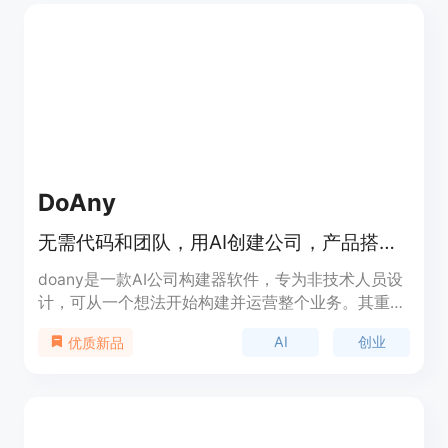
视频。其主要优点包括拥有清晰的设置界面，用户可
以直观地配置视频的时长、分辨率、源资产和信用额
度等参数；具备精确的信用额度估算功能，能在生成
视频前帮助用户了解成本；提供了强大的任务跟踪机
制，可实时跟踪任务状态，确保用户随时掌握视频生
成进度。关于价格，页面未详细提及，推测可能采用
付费模式，可能有免费试用。产品定位于满足不同团
队和个人的视频制作需求，适用于需要快速进行视频
实验的场景。
DoAny
无需代码和团队，用AI创建公司，产品搭建、找人、销售全包，100%所有权。
doany是一款AI公司构建器软件，专为非技术人员设
计，可从一个想法开始构建并运营整个业务。其重要
性在于降低了创业门槛，让更多有想法的人能够轻松
AI
创业
优质新品
创业。主要优点包括无需代码和团队、快速上线、全
程支持、拥有100%所有权、成本低等。背景信息是
为了帮助无技术背景的创业者实现创业梦想而开发。
价格方面，免费启动，之后每月99美元的固定费
用，无按座位收费和隐藏成本。定位是为非技术创业