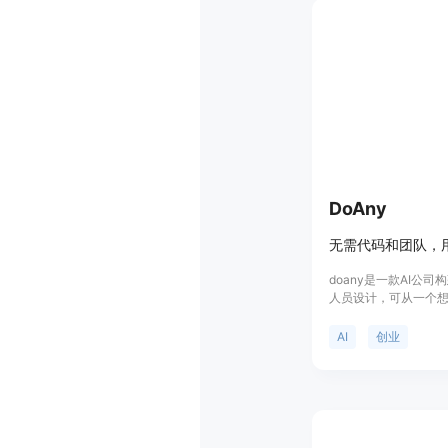
行控制。价格方面，
分及每日签到奖励，
可选择付费积分方案。
3.0相关内容的用户
频创作服务。
DoAny
doany是一款AI公
人员设计，可从一个
业务。其重要性在于
有想法的人能够轻松
AI
创业
代码和团队、快速上
100%所有权、成本
助无技术背景的创业
价格方面，免费启动，
费用，无按座位收费
技术创业者提供一站