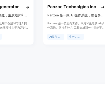
 generator
Panzoe Technolgies Inc
创建并管理独特AI网红，生成照片和视频提升品牌在线形象
Panzoe 是一款 AI 操作系统，整合多种工具，提供一站式智能服务。
io是一款用于创建和管理AI网
Panzoe 是一款面向工作、家庭和生活的 AI 操
它的重要性在于为营销活
作系统。它将多种 AI 工具集成到一个智能平
帮助品牌快速创建独特的
台，包括 AI 大脑、每日简报、内置 ChatGPT
致的照片和视频，从而增
及 25 个 AI 应用。其重要性在于为用户提供一
AI操作系统
生产力工具
响力。该产品的主要优点
站式解决方案，避免使用多个分散的 AI 工具。
网红，支持多种内容生成
主要优点有：统一平台整合，避免信息分散；
创作者视频、图像转视频
智能助手提供个性化服务；多平台集成，方便
进行锁定以便在不同场景
使用。产品背景是为满足人们在不同场景下对
供免费试用，首次可获得
高效、智能工具的需求。价格方面提供 7 天免
速视频，更高成本的模
费试用，之后需订阅，具体价格未详细说明。
其定位是为营销人员、品
定位是成为人们生活中不可或缺的智能助手，
容生成解决方案。
帮助用户更好地管理生活、工作和学习。