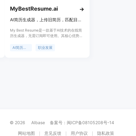
MyBestResume.ai
AI简历生成器，上传旧简历，匹配目标岗位，生成ATS友好简历，首份仅$1.99
My Best Resume是一款基于AI技术的在线简
历生成器，无需订阅即可使用。其核心优势在
于通过AI分析，将求职者的实际工作经验转化
为与目标岗位匹配的有力证据，生成符合ATS
AI简历生成
职业发展
系统要求的优质简历。产品背景基于当下激烈
的职场竞争，求职者需要更具针对性和专业性
的简历来脱颖而出。价格方面，首份目标简历
仅需1.99美元，后续每份4.99美元，还有月度
会员和职业报告等付费选项。它的定位是帮助
求职者提升简历质量，增加求职成功率。
© 2026 AIbase
备案号：闽ICP备08105208号-14
网站地图
意见反馈
用户协议
隐私政策