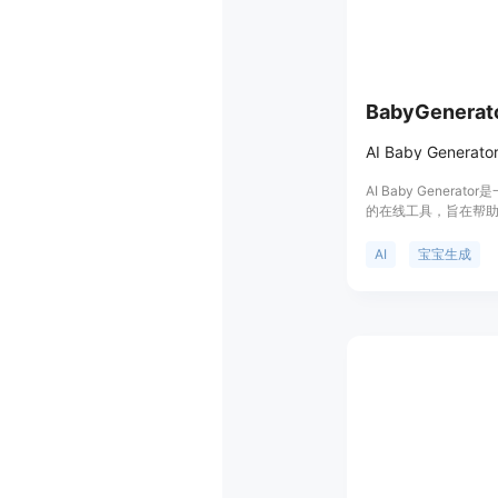
BabyGenerat
AI Baby Genera
的在线工具，旨在帮
生成未来宝宝的逼真
情侣们提供了一种有
AI
宝宝生成
宝长相的好奇，还可
等场景。该产品的主
上传照片即可在短时
持快速重试不同照片
全，照片会被安全处
味工具，让用户轻松
趣。