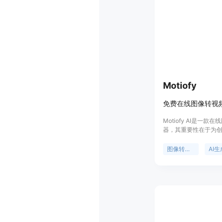
Motiofy
Motiofy AI是一款
器，其重要性在于为
的视频生成解决方案
单，无需专业技能，
图像转视频
AI
作、选择模型即可在
多种模型和丰富的参
长、分辨率等，创作
频效果；支持设置起
参考图像，最大程度
本低，新用户有免费
品背景是顺应AI技术
制作工具的需求而诞