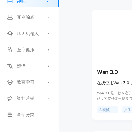
趣味
开发编程
聊天机器人
医疗健康
翻译
Wan 3.0
教育学习
Wan 3.0是一款专
智能营销
品，它支持文生视频
品由wan30.art推
选中Wan 3.0的AI
AI视频生成
文生
全部分类
括以提示词为先，可
为短视频片段；能将
导入并赋予可控动态
器中即可使用；支持