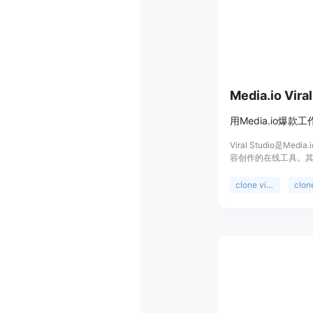
费获得一定额度，后
Motiofy Starter
元），有2000个积分；Mo
40.33美元（年付40
分；Motiofy Pro每
美元），有15000
作者，提供一站式图
Media.io Viral
Viral Studio是Me
容创作的在线工具。
作者提供了便捷、高
优点包括：紧跟TikTok、
clone viral videos
YouTube和X等平
内容进行复刻和重新混
为AI内容。其定位是
传播力的社媒视频和
提及，但推测可能有