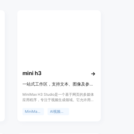
mini h3
一站式工作区，支持文本、图像及参考素材生成视频并跟踪任务。
MiniMax H3 Studio是一个基于网页的多媒体
应用程序，专注于视频生成领域。它允许用户
通过文本、图像和参考素材创建视频，为视频
制作提供了多元化的解决方案。该产品的重要
MiniMax H3
AI视频生成器
性在于简化了视频制作流程，降低了制作门
槛，让更多人能够轻松创建专业级视频。其主
要优点包括拥有清晰的设置界面，用户可以直
观地配置视频的时长、分辨率、源资产和信用