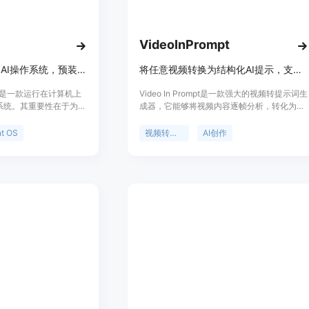
VideoInPrompt
Cola是Agent OS和AI操作系统，预装模型工具，能与人共同进化。
将任意视频转换为结构化AI提示，支持多种AI引擎
a）是一款运行在计算机上
Video In Prompt是一款强大的视频转提示词生
操作系统。其重要性在于为用
成器，它能够将视频内容逐帧分析，转化为高
便捷且能与个人共同成长
度结构化的文本提示和JSON元数据，适用于
的主要优点众多，比如开
Runway、Sora和Midjourney等多种AI生成工
t OS
视频转提示词
AI创作
10个精选模型、工具和
具。该产品的重要性在于为创作者节省大量时
行复杂配置；还能无微不至
间和精力，避免手动编写提示词时遗漏细微的
准执行任务；并且会随着
电影细节。其主要优点包括输出一致、高度详
进化。产品定位是成为用
细、结构化，能在数秒内完成转换。产品背景
户解决工作和生活中的各
是为满足创作者对高效利用视频内容进行AI创
价格信息。
作的需求而开发。价格方面，免费账户可处理
最大50MB的视频文件，Pro和Enterprise计划
可处理更大的视频文件，Enterprise层还提供
完整的REST API访问。产品定位是为视频创作
者、AI开发者等提供便捷的视频转提示词解决
方案。