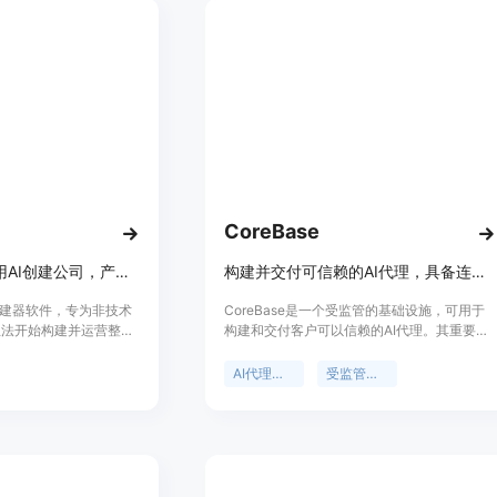
新用户可获得少量新手积
学习的需求。价格方面，有免费套餐每月提供
进行免费试用，重度使用
150积分，也有Lite、Standard、Pro等付费订
其定位是为搜索Wan
阅方案，适合不同使用频率和需求的用户。
提供便捷、高效的在线视
CoreBase
无需代码和团队，用AI创建公司，产品搭建、找人、销售全包，100%所有权。
构建并交付可信赖的AI代理，具备连接、权限、审计和成本控制功能。
司构建器软件，专为非技术
CoreBase是一个受监管的基础设施，可用于
想法开始构建并运营整个
构建和交付客户可以信赖的AI代理。其重要性
降低了创业门槛，让更多
在于为企业提供了一个安全、可控的AI代理开
创业。主要优点包括无需
发和部署环境。主要优点包括内置连接器、权
AI代理基础设施
受监管的AI代理
线、全程支持、拥有
限管理、审计和成本控制功能；提供OpenAI兼
低等。背景信息是为了帮
容的API和可嵌入的聊天小部件；支持对数据
者实现创业梦想而开发。
库、API和50多个应用程序进行查询和自动化
之后每月99美元的固定
操作；具备多租户隔离和全面审计功能；可通
和隐藏成本。定位是为非
过开源CoreMCP桥接器访问本地和遗留系
式创业解决方案。
统。产品背景是为满足企业在安全、合规的前