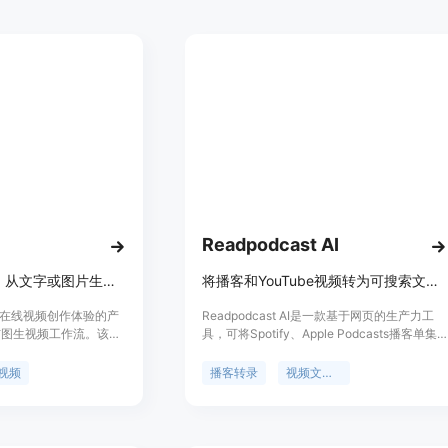
Readpodcast AI
在线使用Wan 3.0，从文字或图片生成电影感AI视频
将播客和YouTube视频转为可搜索文字稿，还能生成摘要、导图等。
注于在线视频创作体验的产
Readpodcast AI是一款基于网页的生产力工
与图生视频工作流。该产
具，可将Spotify、Apple Podcasts播客单集
出，将创作者直接带入默认
或YouTube视频转换为带时间戳和说话人识别
视频工作室。其主要优点包
的可搜索文字稿。其重要性在于帮助用户更高
视频
播客转录
视频文字稿
将自然语言场景描述转化
效地从音频和视频内容中获取信息。主要优点
静帧、产品图或角色概念
包括支持多种语言、提供AI摘要、关键要点、
；无需本地部署，在浏览
精彩金句和思维导图，还能基于完整文稿与AI
对视频时长、分辨率等进
对话。产品背景是为了满足人们从播客和视频