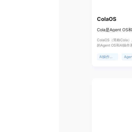
ColaOS
ColaOS（简称Col
的Agent OS和AI
户提供了一个智能、
的工作辅助平台。它
AI操作系统
Agen
箱即用，预装有超过1
Skill，用户无需进
地理解用户意图，精
用户能力提升而共同
户的AI拍档，助力用
类问题。页面未提及