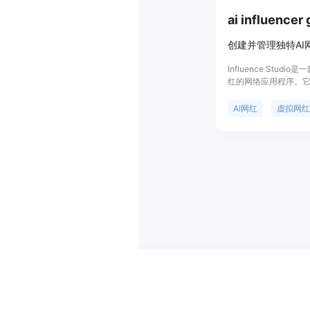
ai influencer
Influence Stud
红的网络应用程序。
动提供了新的手段，
AI网红形象，生成一
AI网红
虚拟网红
强品牌在网络上的影
包括可以快速创建AI
方式，如角色照片、
等，并且可以对角色
中重复使用。产品提
一个5秒低分辨率的快
式需要使用信用点。
牌商等提供AI网红内