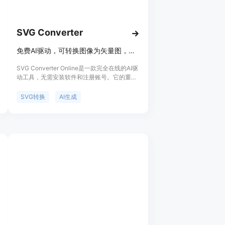
SVG Converter
免费AI驱动，可转换图像为矢量图，也能根据描述生成SVG艺术作品
SVG Converter Online是一款完全在线的AI驱
动工具，无需安装软件和注册账号。它的重要
性在于提供了一站式的图像矢量转换和AI创作
解决方案，满足设计、印刷等多领域需求。其
SVG转换
AI生成
主要优点包括免费使用、速度快，支持多种文
件格式的双向转换，处理结果干净、可编辑，
能保持色彩、比例和边缘质量的一致性，还能
有效清理图像噪声。背景信息方面，这款工具
受到设计师、开发者和印刷店等的喜爱。价格
方面，完全免费，所有工具均可免费使用，无
账号、订阅或水印限制。定位是为有图像转换
和创作需求的用户提供便捷、高效的服务。