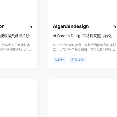
or
AIgardendesign
AI Baby Generator能根据父母照片秒速生成逼真的未来宝宝预览图。
AI Garden Design可将庭院照片转化为实用花园设计概念，免费在线探索。
tor是一款基于人工智能技术
AI Garden Design是一款基于图像引导的规划
助情侣根据双方照片快速
工具，它结合了视觉编辑、花园风格和场地条
预览图。其重要性在于为
件输入等功能。其重要性在于为用户提供了便
趣的方式来满足对未来宝
捷、高效且个性化的花园设计方案。主要优点
AI设计
花园设计
用于怀孕公告、家庭互动
包括可以从真实庭院照片出发，保留房产原有
要优点是操作简便，只需
特征，考虑当地气候和光照等条件，支持多种
间内获得预览结果，且支
花园风格选择，免费提供一定数量的设计方
组合；同时注重数据安
案。产品背景是满足人们对于花园个性化设计
理。产品定位为免费的趣
的需求，无论是普通业主、园艺爱好者还是专
体验生成未来宝宝的乐
业景观设计师都能从中受益。对于匿名用户，
可免费进行3次最终图像生成，之后可选择是
否登录进一步使用。产品定位为服务于各类有
花园设计需求的人群，帮助他们在实际施工或
购买植物前探索和比较不同的设计方案。