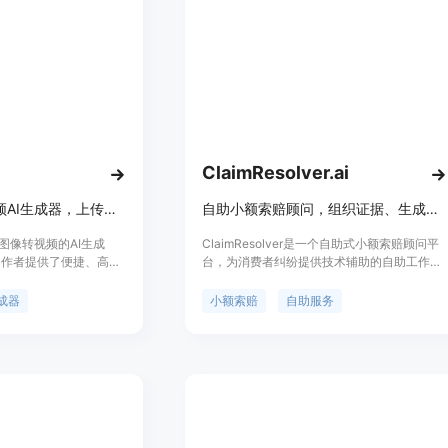
提下使用AI代理的需求。价格方面，提供免
费、专业和团队计划，企业版价格定制。定位
是为企业提供专业的AI代理平台，帮助企业更
安全、高效地利用AI技术。
ClaimResolver.ai
免费在线图像转视频AI生成器，上传图片、描述动作、选模型，数分钟出视频。
自助小额索赔顾问，组织证据、生成函件、准备案件及邮寄服务
在线图像转视频的AI生成
ClaimResolver是一个自助式小额索赔顾问平
创作者提供了便捷、高效
台，为消费者纠纷提供技术辅助的自助工作流
。主要优点包括操作简
程。其重要性在于帮助用户在小额索赔过程中
只需上传图片、描述动
更高效、有序地组织信息和证据。主要优点包
生成器
小额索赔
自助服务
数分钟内生成视频；提供
括使用通俗易懂的语言，让非专业人士也能轻
数设置，如宽高比、时
松操作；提供从需求函生成到案件记录的一站
者可根据需求精细控制视
式服务；采用安全的谷歌登录方式保障用户信
始帧和结束帧，还能导入
息安全。产品背景是针对小额索赔案件中用户
满足个性化创作需求；成
面临的信息整理困难、流程不清晰等问题而开
额度，后续按需付费。产
发。目前未提及价格信息，产品定位为非律师
发展和创作者对高效视频
事务所，仅提供自助技术平台服务，不能替代
生。价格方面，新用户免
法律建议。