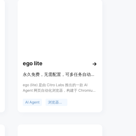
额度等参数；具备精确的信用额度估算功能，
能在生成视频前帮助用户了解成本；提供了强
大的任务跟踪机制，可实时跟踪任务状态，确
保用户随时掌握视频生成进度。关于价格，页
面未详细提及，推测可能采用付费模式，可能
有免费试用。产品定位于满足不同团队和个人
的视频制作需求，适用于需要快速进行视频实
验的场景。
ego lite
永久免费，无需配置，可多任务自动化，比 agent-browser 快 3.45 倍。
ego (lite) 是由 Citro Labs 推出的一款 AI
Agent 网页自动化浏览器，构建于 Chromium
之上。其主要功能是让 AI Agent 可驱动浏览器
进行自动化任务。重要性在于能显著提升网络
AI Agent
浏览器自动化
自动化任务的执行效率。主要优点包括永久免
费且无需配置，可同时运行 100 多个浏览器自
动化任务，速度比 agent-browser 快 3.45
倍，降低 Token 消耗，能继承 Chrome 登录
状态等。价格方面，产品是永久免费的。定位
是为 AI Agent 与人类用户提供一个可共享使用