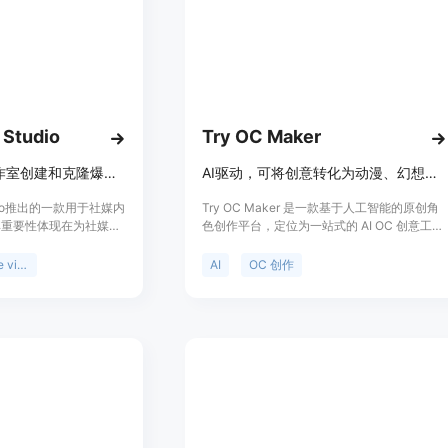
续有不同套餐可选，如
每月20美元（年付240美
tiofy Creator每月
0美元），有6000个积
月100.83美元（年付1000
个积分。定位是面向各类创
像转视频服务。
 Studio
Try OC Maker
用Media.io爆款工作室创建和克隆爆款视频与图像，紧跟社媒趋势
AI驱动，可将创意转化为动漫、幻想等各类原创角色设计
dia.io推出的一款用于社媒内
Try OC Maker 是一款基于人工智能的原创角
其重要性体现在为社媒创
色创作平台，定位为一站式的 AI OC 创意工作
效的内容制作途径。主要
室。其重要性在于为用户提供了便捷、高效的
Instagram、
角色创作途径，无需绘画技能。主要优点包括
clone viral
AI
OC 创作
台的流行趋势，支持对爆款
操作简单，能快速将用户的创意转化为具体的
合，能将社媒URL转化
角色形象，支持多种风格和形式的角色设计，
帮助用户轻松制作出具有
还可实现角色的动画制作。该平台提供免费使
图像。关于价格，文档未
用，适合各类有角色创作需求的人群，如动漫
免费试用或付费模式。
爱好者、游戏开发者、角色设计师等。