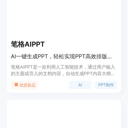
笔格AIPPT
AI一键生成PPT，轻松实现PPT高效排版与制作
笔格AIPPT是一款利用人工智能技术，通过用户输入
的主题或导入的文档内容，自动生成PPT内容大纲和
设计排版的在线服务。它通过智能化的制作过程，提
AI
PPT制作
优质新品
供内容和主题，仅需10秒即可自动生成PPT，大大提
高了PPT制作的效率。产品背景信息显示，它适用于
多种使用场景，包括党政机关、人事行政、汇报总
结、教学课件制作等，并且提供了海量的优质PPT模
板，满足不同用户的需求。价格方面，比格AIPPT提
供了个人VIP和企业VIP服务，具体价格未在页面中显
示，可能需要用户进一步咨询或注册后了解。