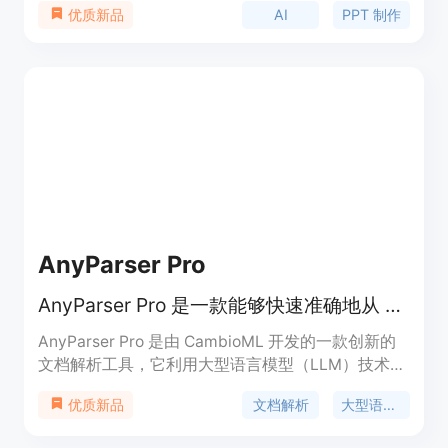
AI
PPT 制作
优质新品
了工作效率。咔片的基础功能永久免费使用，非常适
合各类用户，包括企业、教师及学生等，旨在简化
PPT 制作流程，提供高效、便捷的服务。
AnyParser Pro
AnyParser Pro 是一款能够快速准确地从 PDF、PPT 和图像中提取内容的大型语言模型。
AnyParser Pro 是由 CambioML 开发的一款创新的
文档解析工具，它利用大型语言模型（LLM）技术，
能够快速准确地从 PDF、PPT 和图像文件中提取出
文档解析
大型语言模型
优质新品
完整的文本内容。该技术的主要优点在于其高效的处
理速度和高精度的解析能力，能够显著提高文档处理