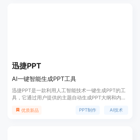
的效率。AnyParser Pro 的背景信息显示，它是由 Y
Combinator 孵化的初创公司 CambioML 推出的，旨
在为用户提供一种简单易用且功能强大的文档解析解
决方案。目前，该产品提供免费试用，用户可以通过
获取 API 密钥来访问其功能。
迅捷PPT
AI一键智能生成PPT工具
迅捷PPT是一款利用人工智能技术一键生成PPT的工
具，它通过用户提供的主题自动生成PPT大纲和内
容，支持导出PPT文档。该产品以其高效、便捷的特
PPT制作
AI技术
优质新品
点，帮助用户告别传统繁琐的PPT制作方式，节省时
间，提高工作效率。迅捷PPT提供多种PPT模板，满
足不同用户的需求，适用于商务、教育、培训等多种
场合。