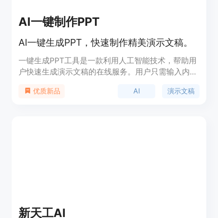
AI一键制作PPT
AI一键生成PPT，快速制作精美演示文稿。
一键生成PPT工具是一款利用人工智能技术，帮助用
户快速生成演示文稿的在线服务。用户只需输入内容
主题，AI即可自动生成PPT大纲文案，将文档秒变
AI
演示文稿
优质新品
PPT，并提供海量精品模板供用户选择。该工具兼容
PPTX格式，支持多种支付方式，如微信支付，以满
足不同用户的需求。
新天工AI