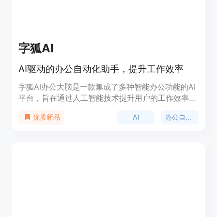
字狐AI
AI驱动的办公自动化助手，提升工作效率
字狐AI办公大脑是一款集成了多种智能办公功能的AI
平台，旨在通过人工智能技术提升用户的工作效率。
它提供了智能对话、文本总结、AI秒出PPT、写作助
AI
办公自动化
优质新品
手、文档转换等功能，能够帮助用户快速完成文档处
理、信息整理和演示文稿制作等任务。产品背景是随
着AI技术的不断发展，越来越多的办公场景可以通过
智能化手段来提高效率，字狐AI办公大脑正是基于这
一需求而开发。目前产品提供免费试用，具体价格和
定位需要进一步了解。