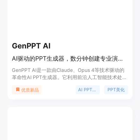
GenPPT AI
AI驱动的PPT生成器，数分钟创建专业演示文稿，智能美化与增强。
GenPPT AI是一款由Claude、Opus 4等技术驱动的
革命性AI PPT生成器。它利用前沿人工智能技术处理
设计、布局和内容结构，无论是商务还是教育场景，
AI PPT生成
PPT美化
优质新品
都能每次都输出专业的演示文稿。其定位是为企业、
教育工作者和内容创作者提供高效、智能的PPT制作
解决方案。价格方面虽未明确提及，但从页面
有“Pricing”推测有付费模式，也可能有免费试用。主
要优点在于节省时间，能快速生成专业的PPT；提供
全面功能，包括美化、生成讲稿、智能排版等。