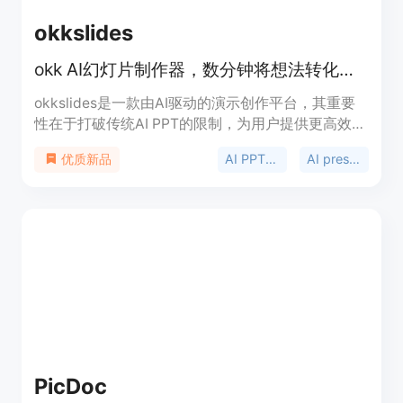
okkslides
okk AI幻灯片制作器，数分钟将想法转化为专业PPT，无需设计技能。
okkslides是一款由AI驱动的演示创作平台，其重要
性在于打破传统AI PPT的限制，为用户提供更高效、
自由的PPT创作体验。主要优点有：一是突破了传统
AI PPT maker
AI presentation creator
优质新品
AIPPT固化的内容结构，采用复杂叙事引擎和智能结
构感知，支持多层次、非线性的内容组织，可根据内
容特点自动调整叙事框架，并能随时重组内容结构；
二是AI始终在线，生成初稿后仍能随时响应需求，精
准理解修改意图，实现精确调整，且手动微调与AI执
行完美结合。产品背景是为了解决传统AIPPT在内容
组织和后续修改方面的痛点。价格方面，有有限时间
的优惠活动，前1000名用户使用代码“22USDOFF”可
获得首月2.19美元的优惠。产品定位是帮助用户快
速、轻松地创建专业的商业和专业演示文稿。
PicDoc