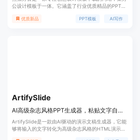
公设计模板于一体。它涵盖了行业优质精品的PPT模
板、Word模板、Excel模板等多种办公模板，还有免
PPT模板
AI写作
优质新品
抠元素、视频素材、字体和音效及配乐素材等。同时
配套AI写作、AIPPT、AI图片及视频服务。其重要性
在于为用户提供了丰富的办公素材和高效的AI辅助工
具，能大大提升用户的办公效率。该网站定位为满足
广大办公人群的创意设计和办公需求，价格方面有免
费资源，部分高级功能或优质素材可能需要付费获
取。
ArtifySlide
AI高级杂志风格PPT生成器，粘贴文字自动生成可对话编辑的HTML演示文稿。
ArtifySlide是一款由AI驱动的演示文稿生成器，它能
够将输入的文字转化为高级杂志风格的HTML演示文
稿。该产品的重要性在于为用户提供了一种高效、便