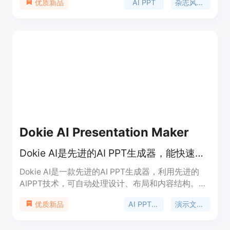
AI PPT
杂志风PPT
优质新品
捷且具有独特风格的PPT制作方式。其主要优点包
括：采用对话式编辑，操作极度简单；拥有9套编辑
级主题，提供丰富的排版视角；使用排版引擎，遵循
网格、字阶、对位算法，而非传统模板；以独立
HTML文件交付，离线播放、键盘翻页、打印PDF等
功能一应俱全，不依赖账户和云。产品背景是满足用
户对于高质量、个性化PPT制作的需求。价格方面，
提供 Starter 套餐每月9.9美元、Pro 套餐每月19.9美
元、Ultra 套餐每月49.9美元三种选择。产品定位为
面向需要制作专业、高级PPT的用户群体，帮助他们
轻松创建出具有杂志感和高级感的演示文稿。
Dokie AI Presentation Maker
Dokie AI是先进的AI PPT生成器，能快速将想法转化为专业幻灯片。
Dokie AI是一款先进的AI PPT生成器，利用先进的
AIPPT技术，可自动处理设计、布局和内容结构。其
主要优点包括能够快速将用户的文本描述转化为专业
AI PPT生成器
演示文稿制作
优质新品
演示文稿，节省时间和精力；设计质量高，能生成真
正定制的演示文稿，可与人类设计师的作品相媲美；