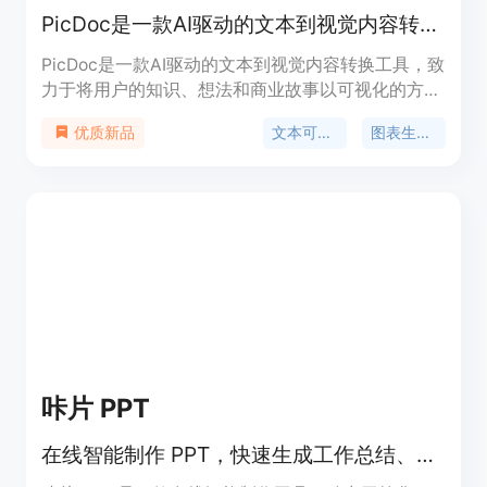
PicDoc是一款AI驱动的文本到视觉内容转换工具。
PicDoc是一款AI驱动的文本到视觉内容转换工具，致
力于将用户的知识、想法和商业故事以可视化的方式
表达出来。其主要优点包括高效传达想法，智能生成
文本可视化
图表生成器
优质新品
图表和流程图，提供多样的配图样式，可自由导出为
不同格式。
咔片 PPT
在线智能制作 PPT，快速生成工作总结、教学课件、商业提案。