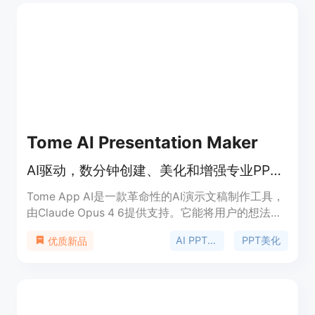
具备实时预览和编辑功能，用户可对生成的演示文稿
进行修改；支持多种文件格式的导出，保证了在不同
平台的兼容性。该产品定位为忙碌专业人士的高效工
具，帮助他们轻松创建专业演示文稿。价格方面，提
供免费试用，同时有200积分的付费选项。
Tome AI Presentation Maker
AI驱动，数分钟创建、美化和增强专业PPT，功能强大。
Tome App AI是一款革命性的AI演示文稿制作工具，
由Claude Opus 4 6提供支持。它能将用户的想法转
化为精致的演示文稿，处理设计、布局和内容结构。
AI PPT生成
PPT美化
优质新品
该产品定位为商务和教育场景，能快速生成媲美专业
设计师的PPT。它让用户无需花费数小时进行幻灯片
设计，专注于核心信息传递。价格方面有免费PPT工
具，还有200 Credits的定价选项。