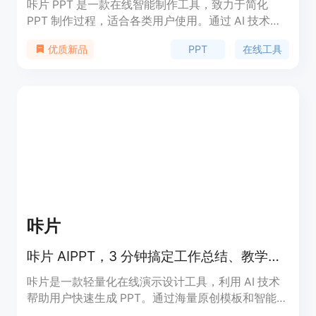
咔片 PPT 是一款在线智能制作工具，致力于简化
PPT 制作过程，适合各类用户使用。通过 AI 技术，
用户能够快速生成高质量的 PPT，节省设计时间，提
PPT
在线工具
优质新品
高工作效率。咔片提供多种模板和智能排版功能，基
础功能永久免费使用，适合教学、商业提案等多种场
景。
咔片
咔片 AIPPT，3 分钟搞定工作总结、教学课件和商业提案
咔片是一款轻量化在线演示设计工具，利用 AI 技术
帮助用户快速生成 PPT。通过海量原创模板和智能设
计，用户可以轻松创建专业的演示文稿，极大地提升