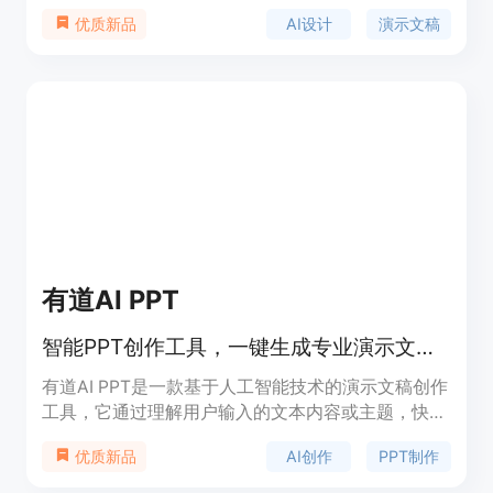
一句话，系统即可自动生成PPT大纲和设计模板，大
AI设计
演示文稿
优质新品
大节省了设计时间，提高了工作效率。该产品适合需
要快速制作演示文稿的用户，无论是商务演讲、教育
培训还是个人分享，都能轻松应对。
有道AI PPT
智能PPT创作工具，一键生成专业演示文稿。
有道AI PPT是一款基于人工智能技术的演示文稿创作
工具，它通过理解用户输入的文本内容或主题，快速
生成具有专业设计的PPT幻灯片。该产品利用先进的
AI创作
PPT制作
优质新品
AI算法，简化了PPT的制作流程，提高了工作效率，
尤其适合需要快速制作演示文稿的用户。产品背景信