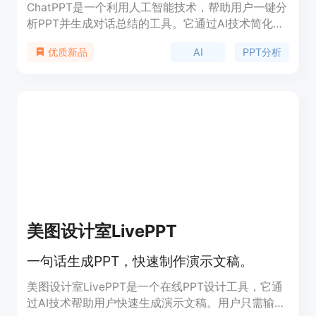
ChatPPT是一个利用人工智能技术，帮助用户一键分
析PPT并生成对话总结的工具。它通过AI技术简化了
PPT内容的理解和交流，使得用户能够更高效地处理
AI
PPT分析
优质新品
演示文稿。该产品的主要优点是能够快速提取PPT中
的关键信息，并通过对话形式呈现，使得内容更加通
俗易懂。ChatPPT适合需要频繁处理PPT文件的商务
人士和教育工作者，它能够显著提高工作效率和学习
效率。
美图设计室LivePPT
一句话生成PPT，快速制作演示文稿。
美图设计室LivePPT是一个在线PPT设计工具，它通
过AI技术帮助用户快速生成演示文稿。用户只需输入