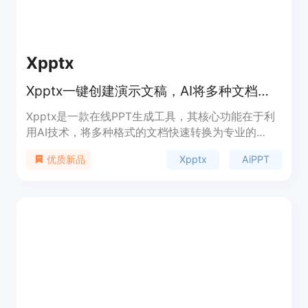
Xpptx
Xpptx一键创建演示文稿，AI将多种文档秒转精美PPT
Xpptx是一款在线PPT生成工具，其核心功能在于利
用AI技术，将多种格式的文档快速转换为专业的
PPT。重要性在于极大地提高了PPT制作的效率，节
Xpptx
AiPPT
优质新品
省了用户大量的时间和精力。主要优点包括操作简
单，只需动动鼠标即可生成；支持多种文档格式转
换，如Word、大纲、思维导图、PDF等；生成速度
快，一般仅需约1分钟；支持全风格自定义与多格式
导出，适配全场景。产品背景方面，它致力于为用户
提供高效快捷的PPT生成体验。价格方面，提供免费
体验，也有会员权益。定位是为有PPT制作需求的用
户，包括学生、职场人士等，提供一站式的PPT解决
方案。