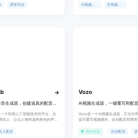
该系统将此目标分解为三个连续的任
了原生音视频同步、精准的多语言唇
动
唇形同步
AI视频生成
音视频同步
）使用表情编辑网络生成带有规范表
电影级镜头控制。该平台的推理速度
视频；（2）音频驱动的唇形同步；
模型快10倍以上，通过高质量数据
于提高照片逼真度的面部增强。给定
调以及基于多维奖励模型的强化学习
头部视频，我们首先使用表情编辑网
化，确保输出符合专业内容创作标准
同的表情模板修改每个帧的表情，从
息未提及。
有规范表情的视频。然后将该视频与
频一起输入到唇形同步网络中，生成
视频。最后，我们通过一个身份感知
强网络和后处理来提高合成面部的照
。我们对所有三个步骤使用基于学习
所有模块都可以在顺序管道中处理，
用户干预。
ab
Vozo
AI名人语音生成器，创建逼真的配音和视频。
AI视频生成器，一键重写和配
ab是一个利用人工智能技术的平台，允
Vozo是一个AI视频生成器，它允许用
用名人、公众人物和虚构角色的声音
提示重写视频脚本、自动配音和唇形
音和唇形同步视频。用户只需选择一
而快速生成新的视频内容。它支持将
入文本，KlipLab就能生成一个唇
成多种语言，并且可以针对不同的受
名人配音
国外精选
自动配音
视频。这个技术的重要性在于它能够
制视频内容。Vozo的主要优点包括