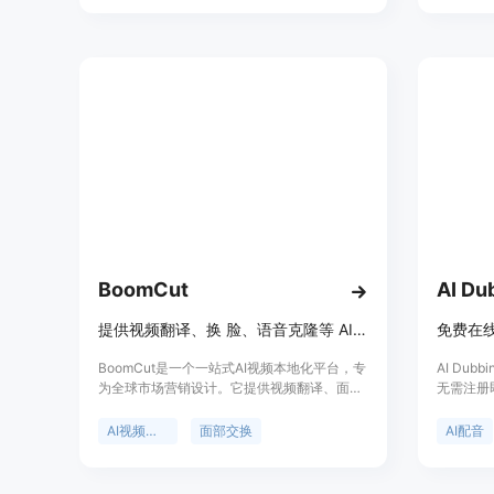
限制，实现无限时长、高稳定性及精准唇形同
为视频内
步的视频生成。优点包括无限时长、超逼真效
来制作高
果、多语言支持、高稳定性、精准唇形同步
引力和互动
等。价格方面提供免费试用机会，具体付费模
择，并且
式可参考官网定价页面。
内容创作
BoomCut
AI Du
提供视频翻译、换 脸、语音克隆等 AI 技术，快速制作本地化营销视频
BoomCut是一个一站式AI视频本地化平台，专
AI Du
为全球市场营销设计。它提供视频翻译、面部
无需注册
交换、声音克隆等功能，快速创建本地化营销
供自然流
视频。这个平台支持10种本地语言，覆盖15亿
言和10
AI视频生成
面部交换
AI配音
人口，极大提高了营销效率。BoomCut通过AI
频。该工
技术，如字幕擦除、视频翻译，帮助企业打破
群，具有
语言障碍，扩大视频覆盖范围，降低海外本地
势，且能