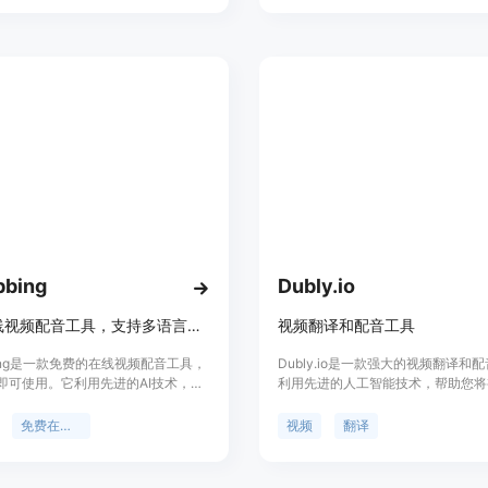
容创作者提供一种快速、高效的方式
效性以及能够保持原有视频的魅力。
质量的视频内容，同时增加视频的吸
性。KlipLab提供了多种声音选
支持高清视频输出，适合社交媒体和
者使用。
bbing
Dubly.io
免费在线视频配音工具，支持多语言翻译、语音生成与口型同步
视频翻译和配音工具
bbing是一款免费的在线视频配音工具，
Dubly.io是一款强大的视频翻译和
即可使用。它利用先进的AI技术，提
利用先进的人工智能技术，帮助您将
畅的高质量配音服务。支持20多种语
到一个新的水平。支持多种语言，快
0多种音色，能让配音完美适配各类视
处理时间，API集成，灵活的计划和
免费在线工具
视频
翻译
具适用于创作者、教育工作者等人
成本低、速度快、可重复编辑等优
实现多语言支持、情感表达等多种功