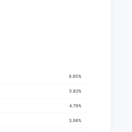
放文件或粘贴链接上传视频，指定目标语言、说话者数量，并可选
译。
o AI Pilot对话，校对和完善翻译，从预设中选择或自定义提示以获得
过完美同步音频和嘴唇来完成视频，自动生成精确的字幕以提高可
频。
6.65%
5.82%
4.79%
3.06%