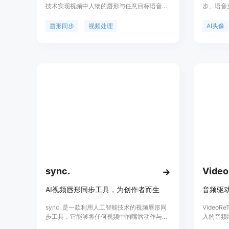
技术实现视频中人物的唇形与任意目标语音高
步、语音
度同步。该项目提供了完整的训练代码、推理
具有高清
代码和预训练模型，支持任何身份、声音和语
点，适用
唇形同步
视频处理
AI头像
言，包括CGI面孔和合成声音。Wav2Lip 背后
集。
的技术基于论文 'A Lip Sync Expert Is All You
Need for Speech to Lip Generation In the
Wild'，该论文在ACM Multimedia 2020上发
表。项目还提供了一个交互式演示和Google
Colab笔记本，方便用户快速开始使用。此
外，项目还提供了一些新的、可靠的评估基准
和指标，以及如何在论文中计算这些指标的说
明。
sync.
Video
AI视频唇形同步工具，为创作者而生
sync. 是一款利用人工智能技术的视频唇形同
Video
步工具，它能够将任何视频中的嘴唇动作与任
入的音频
何音频同步，实现自然、准确且即时的唇形匹
部，产生