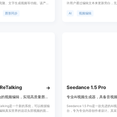
克隆、文字生成视频等功能。该产品
许用户通过编辑文本来更新旁白，无
晰度、高一致性、高效生成速度等优
制，即可改变声音，包括口音、语调
于各种场景，提供完整的头像AI工具
它支持一键多人唇形同步，确保视频
唇形同步
AI
视频编辑
自然而沉浸。此外，它还支持一句话
技术，用户只需提供一句话的音频样
克隆任何声音，并用于生成任何语音
品对于视频创作者、广告代理商、市
员和教育工作者等都是一个强大的工
轻松地将经典视频片段转化为新的热
或者为不同平台优化视频内容。
ReTalking
Seedance 1.5 Pro
音频驱动的视频编辑，实现高质量唇形同步
ReTalking是一个新的系统，可以根据输
Seedance 1.5 Pro是一款先进的A
编辑真实世界的说话头部视频的面
台，专为专业内容创作者设计。其采
高质量的唇形同步输出视频，即使情
扩散变压器架构，结合跨模态联合模