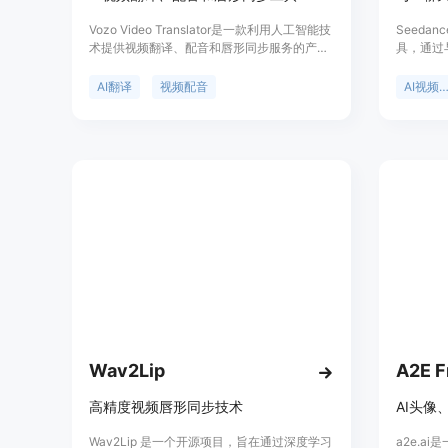
Vozo Video Translator是一款利用人工智能技
Seeda
术提供视频翻译、配音和唇形同步服务的产
具，通过
品。它通过精确的AI翻译技术，结合背景知
是操作简
识，提供定制化、符合语境的翻译，适应用户
频。产品
AI翻译
视频配音
AI视频生
的风格和语调偏好，确保翻译结果自然流畅。
新的视频
Vozo Video Translator的主要优点包括准确的
为有视频
语境翻译、AI驱动的校对和润色、真实的语音
工具。
克隆和情感保留、以及多语种的唇形同步技
术。产品背景信息显示，Vozo Video
Translator支持多种语言的翻译，适用于全球
市场，价格方面，新用户可以获得30积分的免
费试用，之后可以根据需要升级计划。
Wav2Lip
高精度视频唇形同步技术
Wav2Lip 是一个开源项目，旨在通过深度学习
a2e.a