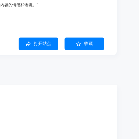
内容的情感和语境。"
内容经理，使用Vozo整合多语言内容生产，提高了工作效率。
学生提供本地化和吸引人的课程。
的导演，使用Vozo的视频翻译器加速了全球卡通分发。
打开站点
收藏
监，通过Vozo提高了多语言广告活动的效果。
何语言
的语境感知翻译
确克隆声音，复制音色、口音和节奏
，以增强影响力
即可更新配音
部动作、视觉遮挡，甚至胡须
唇形同步