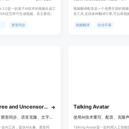
nce 2.0是一款基于AI技术的视频生成工
视频翻译配音是一个免费开源的视频
与AI交互即可生成视频。其主要优点
音工具,支持多种翻译引擎,可以将视
单，能快速生成具有专业水准的视
译成多种语言,并生成自然的语音配音
背景依托Medeo平台，为用户提供创
单方便。
成
唇形同步
视频翻译
自动字幕
创作体验。价格信息未提及。定位是
创作需求的用户提供便捷高效的创作
A2E Free and Uncensored AI Videos
Talking Avatar
AI头像、唇形同步、语音克隆、文字生成视频
i是一款AI工具，提供AI头像、唇形同
Talking Avatar是一款利用人工智