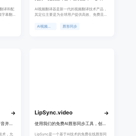
翻译和配
AI视频翻译器是新一代的视频翻译技术产品，
频字幕翻
其定位主要是为全球用户提供高效、免费且高
,操作简
质量的视频翻译服务。该产品背景基于先进的
AI技术，经过数百万小时的视频数据训练。其
AI视频翻译
唇形同步
重要性在于打破语言障碍，助力内容触达全球
观众。主要优点包括快速高效，比传统方法快
100倍；免费使用，无需支付配音服务费；拥
有完美唇同步技术，翻译音频与唇形精准匹
配；支持30多种语言，覆盖全球范围。
LipSync.video
使用AI技术重写、配音、克隆声音并实现唇形同步。
使用我们的免费AI唇形同步工具，创建栩栩如生的唇形同步视频，无需注册！快速、准确、易于使用，立即将音频与视频同步！
能技术，允
LipSync是一个基于AI技术的免费在线唇形同