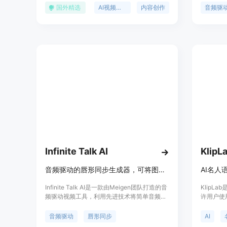
配。该工具不仅为内容创作者、播客和
感不同。
国外精选
AI视频唇形同步
内容创作
音频驱
YouTube频道主提供了重新利用旧内容的可
务：（1
能，还通过其开发工具，帮助开发者在他们的
情的面部
应用程序中集成sync.功能，从而加速产品的
（3）用
全球影响力。此外，sync.支持多种语言，可
一个说话
以轻松地将内容翻译成任何语言，具有生命般
络根据相
的即时唇形同步效果。
而得到具
给定的音
唇形同步
的面部增
片逼真度
的方法，
无需任何
Infinite Talk AI
KlipL
音频驱动的唇形同步生成器，可将图片转为无限长度生动视频，免费试用。
Infinite Talk AI是一款由Meigen团队打造的音
KlipL
频驱动视频工具，利用先进技术将简单音频转
许用户使
化为动态逼真的虚拟形象视频。其定位是为创
来创建配
作者、教育工作者和企业提供专业的视频生成
个声音，输
音频驱动
唇形同步
AI
解决方案。产品重要性在于突破传统视频制作
形同步的