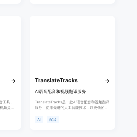
人物的自然度和真实感，还能够在游戏、电影
制作、虚拟现实等领域提供强大的支持。
TranslateTracks
AI语音配音和视频翻译服务
配音工具，
TranslateTracks是一款AI语音配音和视频翻译
视频提升
服务，使用先进的人工智能技术，以更低的成
速高效的
本为您的内容全球化。我们提供经过专家验证
价格。
的高质量配音，确保准确度和无缝的口型同
AI
配音
步。