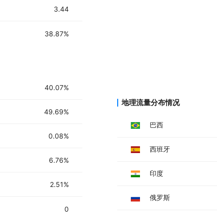
01. 上传视频并指定需求：通过拖
3.44
地选择内容类型以获得准确的一键翻
02. 校对和AI Pilot完善：与Voz
38.87%
量身定制的翻译结果。
03. 唇形同步和自动字幕生成：通
访问性。一旦完善，导出您的精致视
40.07%
地理流量分布情况
49.69%
巴西
0.08%
西班牙
6.76%
印度
2.51%
俄罗斯
0