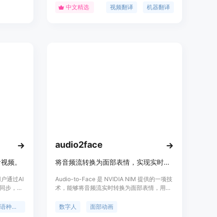
形同步和
的目标语言视频。该软件使用简单,支持多种翻
中文精选
视频翻译
机器翻译
比上一代
译和配音引擎,能大幅提高视频翻译的效率。
集的监督微
进行优
。价格信
audio2face
音视频。
将音频流转换为面部表情，实现实时唇形同步和面部表演。
户通过AI
Audio-to-Face 是 NVIDIA NIM 提供的一项技
同步，从
术，能够将音频流实时转换为面部表情，用于
视频翻译
唇形同步和面部表演。这项技术主要应用于数
众群体定
字人领域，通过先进的机器学习算法，实现高
多语种翻译
数字人
面部动画
易用性、高
度逼真的面部动作生成。它不仅能够提升数字