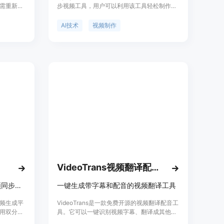
需重新录
步视频工具，用户可以利用该工具轻松制作唇
和情感。
形同步视频。其主要优点包括快速、准确，无
观看体验
需注册即可使用。
AI技术
视频制作
声音克隆
本，即可
。这款产
场营销人
具，可以
门内容，
VideoTrans视频翻译配音工具
专业AI视频生成器，具备音视频同步、多语言唇形同步和电影级镜头控制
一键生成带字幕和配音的视频翻译工具
I视频生成平
VideoTrans是一款免费开源的视频翻译配音工
用双分支
具。它可以一键识别视频字幕、翻译成其他语
块，实现
言、进行多种语音合成,最终输出带字幕和配音