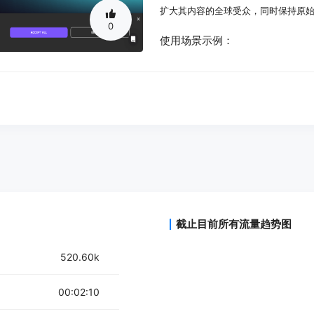
扩大其内容的全球受众，同时保持原始
0
使用场景示例：
Sofía Orgaz Guerrero，
Denny，CEO，通过Vozo为日本
Ravi Sharma，Ant Studio
María Rodríguez，数字广告总
产品特色：
一键翻译、配音和唇形同步视频到任
利用AI Pilot技术提供精确、可定制
通过Vozo VoiceREAL™技术精
保留情感细微差别，如快乐、愤怒等
截止目前所有流量趋势图
支持基于文本的编辑，无需重新录制
确保任何语言或方言的无缝唇形同步
Vozo LipREAL™技术有效处理头
520.60k
在多语者视频中选择特定说话者进行
00:02:10
使用教程：