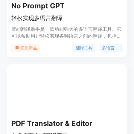
No Prompt GPT
轻松实现多语言翻译
智能翻译助手是一款功能强大的多语言翻译工具。它
可以帮助用户轻松实现各种语言之间的翻译，包括文
字、语音和图片翻译。该助手支持多种语言，具有高
翻译工具
多语言翻译
优质新品
精度和快速的翻译效果。用户可以通过输入文字、拍
照或录音来进行翻译，还可以保存翻译记录和设置常
用语言对。智能翻译助手提供简单易用的界面和便捷
的操作方式，使用户在任何场景下都能轻松进行多语
言翻译。
PDF Translator & Editor