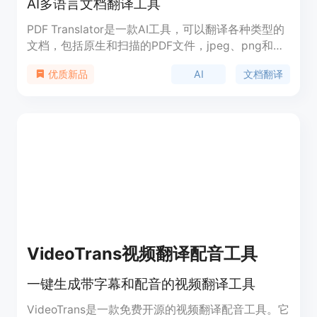
AI多语言文档翻译工具
PDF Translator是一款AI工具，可以翻译各种类型的
文档，包括原生和扫描的PDF文件，jpeg、png和
heif格式的图片，以及Microsoft Word、Excel和
AI
文档翻译
优质新品
PowerPoint文件。附加功能包括PDF编辑、PDF转照
片、照片转PDF、扫描转PDF和PDF拆分。拥有136
种不同语言的翻译服务，可以在不损害原始文件格式
或布局的情况下提供高质量的翻译。该工具使用由
Google和Microsoft提供支持的神经机器翻译
（NMT）模型，提供高效可靠的翻译服务。通过利
用这些AI能力，PDF Translator确保翻译文本准确有
效，适用于各种语言。简单易用的界面使得快速轻松
的翻译成为可能，对于专业人士、研究人员和学生来
说是一种有用的工具，使他们能够轻松地以自己偏好
的语言获取信息。总的来说，PDF Translator是一款
VideoTrans视频翻译配音工具
强大的AI工具，利用NMT模型在各种文档类型和语言
之间实现无缝翻译，是企业和个人快速有效翻译文件
一键生成带字幕和配音的视频翻译工具
的理想选择。
VideoTrans是一款免费开源的视频翻译配音工具。它