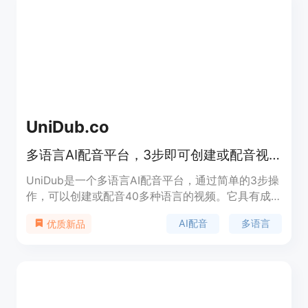
UniDub.co
多语言AI配音平台，3步即可创建或配音视频
UniDub是一个多语言AI配音平台，通过简单的3步操
作，可以创建或配音40多种语言的视频。它具有成
本效益高、表达力强、制作快速的优势。UniDub支
AI配音
多语言
优质新品
持自定义配音风格、背景音乐，并提供了多种使用场
景，包括配音视频、制作动画视频、自定义声音、创
建有声书等。你可以根据需要选择不同的功能点来满
足不同的需求。