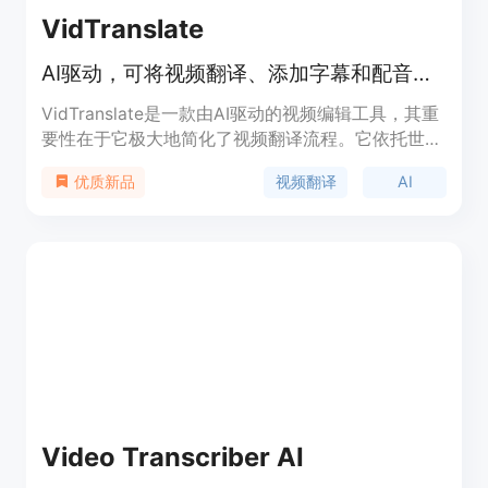
VidTranslate
AI驱动，可将视频翻译、添加字幕和配音到100多种语言，免费试用。
VidTranslate是一款由AI驱动的视频编辑工具，其重
要性在于它极大地简化了视频翻译流程。它依托世界
上最先进的多模态AI技术，能够理解场景、上下文，
视频翻译
AI
优质新品
实现人类水平的精准翻译。该产品具有多种优势，例
如无缝翻译多种语言、自动同步字幕和音频、简单易
用、可定制智能等。产品背景是为了满足全球创作者
和企业在视频内容多语言传播方面的需求。价格方
面，提供免费试用，付费计划有更高的限制和附加功
能，适合不同需求的用户。其定位是帮助用户轻松实
现视频的多语言翻译，让视频内容走向全球。
Video Transcriber AI