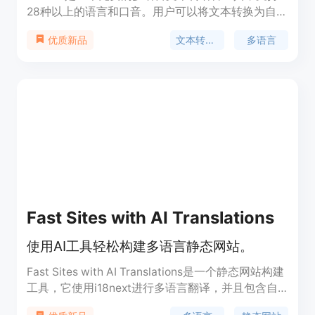
28种以上的语言和口音。用户可以将文本转换为自然
流利的语音，并可在线收听或下载为MP3文件。适用
文本转语音
多语言
优质新品
于电子学习、演示、YouTube视频以及提高网站的可
访问性等场景。
Fast Sites with AI Translations
使用AI工具轻松构建多语言静态网站。
Fast Sites with AI Translations是一个静态网站构建
工具，它使用i18next进行多语言翻译，并且包含自
定义语言切换器。该工具还包含站点Map生成器和