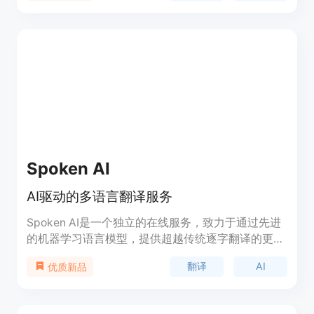
台），并将其配音成各种语言。应用使用 Gradio 提
供易于使用的 Web 界面。
Spoken AI
AI驱动的多语言翻译服务
Spoken AI是一个独立的在线服务，致力于通过先进
的机器学习语言模型，提供超越传统逐字翻译的更准
确、更流畅的机器翻译服务。作为全球首家大规模方
翻译
AI
优质新品
言翻译器，我们的平台能够准确翻译超过300种语言
和方言，这使我们与其他翻译服务区别开来。