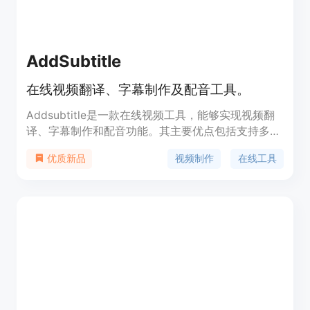
AddSubtitle
在线视频翻译、字幕制作及配音工具。
Addsubtitle是一款在线视频工具，能够实现视频翻
译、字幕制作和配音功能。其主要优点包括支持多语
言、快速准确、用户友好，并且具有99.9%的准确
视频制作
在线工具
优质新品
率。产品定位为提高视频制作效率，满足全球观众需
求。