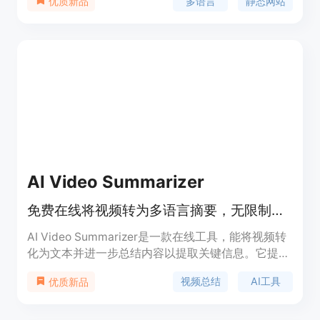
多语言
静态网站
优质新品
robots.txt生成器，内置HTML验证功能。它可以帮
助用户从单一语言扩展到20多种语言，通过调整
URLs和生成多语言链接的站点Map，使搜索引擎能
够轻松找到内容。作为静态网站生成器，输出文件非
常小，加载速度快，安全性高。
AI Video Summarizer
免费在线将视频转为多语言摘要，无限制、无需注册
AI Video Summarizer是一款在线工具，能将视频转
化为文本并进一步总结内容以提取关键信息。它提供
多种基于不同视频类型和内容的摘要模板，还能将摘
视频总结
AI工具
优质新品
要转化为结构化思维导图。该工具的主要优点包括快
速、免费、无限制，支持100种语言，摘要准确率达
99.8%，支持最大1GB的视频文件。其背景是为了解