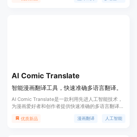
AI Comic Translate
智能漫画翻译工具，快速准确多语言翻译。
AI Comic Translate是一款利用先进人工智能技术，
为漫画爱好者和创作者提供快速准确的多语言翻译服
务的智能工具。它具有成本效益高、易于使用、支持
漫画翻译
人工智能
优质新品
多种语言翻译等主要特点。该产品通过自动化翻译流
程，大幅节省了翻译时间和成本，同时提供了用户友
好的界面设计，使得无论是专业翻译者还是漫画爱好