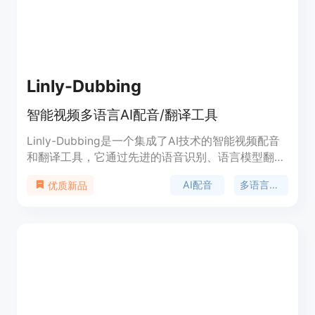
Linly-Dubbing
智能视频多语言AI配音/翻译工具
Linly-Dubbing是一个集成了AI技术的智能视频配音
和翻译工具，它通过先进的语音识别、语言模型翻
译、声音克隆和数字人口型技术，为用户提供高质量
AI配音
多语言翻译
优质新品
的多语言视频配音和翻译服务。产品背景基于国际教
育和全球娱乐内容本地化的需求，致力于帮助团队将
优质内容传播到全球各地。