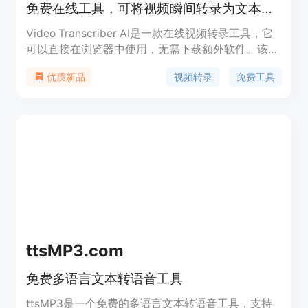
免费在线工具，可将视频瞬间转录为文本，支持多格式多语言。
Video Transcriber AI是一款在线视频转录工具，它
可以直接在浏览器中使用，无需下载额外软件。该产
品的重要性在于为用户提供了便捷、高效的视频转录
视频转录
免费工具
优质新品
解决方案，节省了人力和时间成本。主要优点包括快
速转录、支持多种视频格式、具备说话人识别功能、
有多种转录精度模式、支持多语言、免费且无需注
册。产品背景是为了满足不同用户在学习、工作、内
容创作等场景下对视频转录的需求。它的价格定位为
完全免费，适合各类需要处理视频文字内容的人群。
ttsMP3.com
免费多语言文本转语音工具
ttsMP3是一个免费的多语言文本转语音工具，支持