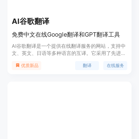
AI谷歌翻译
免费中文在线Google翻译和GPT翻译工具
AI谷歌翻译是一个提供在线翻译服务的网站，支持中
文、英文、日语等多种语言的互译。它采用了先进的
翻译模型，如Gemini 1.5和GPT 4.0，能够根据用户
翻译
在线服务
优质新品
选择的领域进行专业翻译，确保翻译的准确性和专业
性。该产品背景信息显示，它提供免费的翻译服务，
对于200字以内的翻译不收费，适合需要快速、准确
翻译的用户。