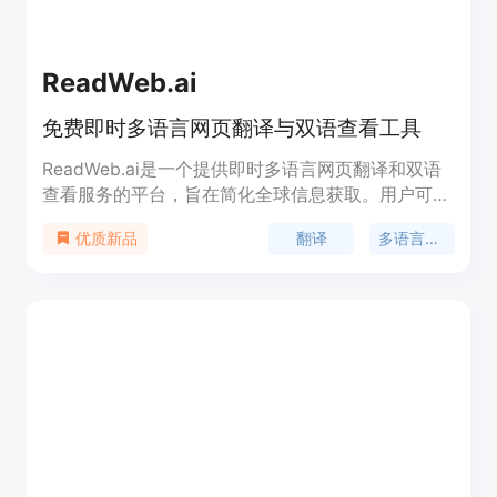
ReadWeb.ai
免费即时多语言网页翻译与双语查看工具
ReadWeb.ai是一个提供即时多语言网页翻译和双语
查看服务的平台，旨在简化全球信息获取。用户可以
一键将任何网页转换成多语言资源，提供独特的双语
翻译
多语言支持
优质新品
阅读体验，并简化内容分享，促进跨语言的全球连接
和沟通。