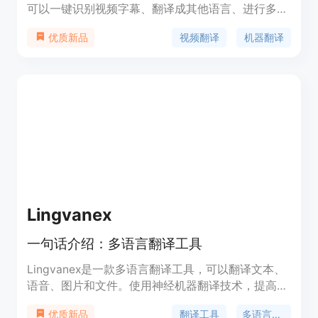
可以一键识别视频字幕、翻译成其他语言、进行多种
语音合成,最终输出带字幕和配音的目标语言视频。
视频翻译
机器翻译
优质新品
该软件使用简单,支持多种翻译和配音引擎,能大幅提
高视频翻译的效率。
Lingvanex
一句话介绍：多语言翻译工具
Lingvanex是一款多语言翻译工具，可以翻译文本、
语音、图片和文件。使用神经机器翻译技术，提高您
的工作效率。
翻译工具
多语言翻译
优质新品