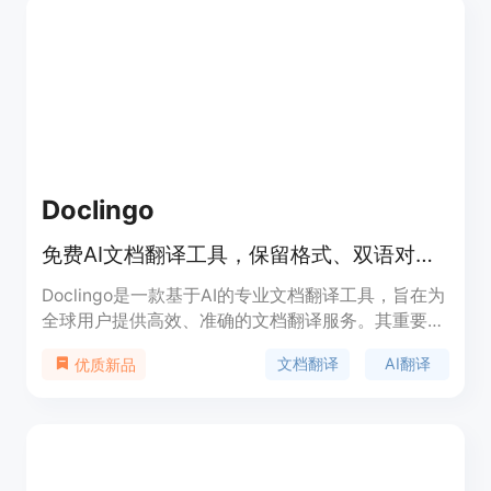
者都能轻松使用。
Doclingo
免费AI文档翻译工具，保留格式、双语对照，支持多格式多语言。
Doclingo是一款基于AI的专业文档翻译工具，旨在为
全球用户提供高效、准确的文档翻译服务。其重要性
在于解决了传统翻译工具在处理专业术语、复杂句式
文档翻译
AI翻译
优质新品
以及文档格式保留方面的难题。产品主要优点包括支
持90种语言、格式完美还原、集成主流AI引擎、支持
多格式文档和批量翻译等。该产品有免费版和PRO
版，免费版永久免费，支持基础文档的高质量翻译；
PRO版针对科研专业文档，支持复杂格式处理和AI增