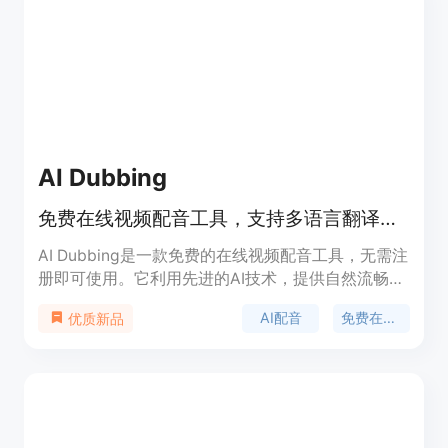
AI Dubbing
免费在线视频配音工具，支持多语言翻译、语音生成与口型同步
AI Dubbing是一款免费的在线视频配音工具，无需注
册即可使用。它利用先进的AI技术，提供自然流畅的
高质量配音服务。支持20多种语言和100多种音色，
AI配音
免费在线工具
优质新品
能让配音完美适配各类视频。该工具适用于创作者、
教育工作者等人群，具有成本低、速度快、可重复编
辑等优势，且能实现多语言支持、情感表达等多种功
能。其最大优点在于能大幅提升工作效率，降低成
本，同时保证配音质量接近人类水平。目前所有功能
均可免费使用。