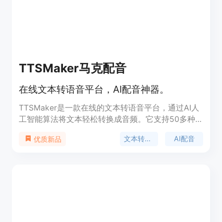
强功能。产品定位为满足不同用户群体的文档翻译需
求，无论是科研工作者、企业员工还是普通学习者都
能从中受益。
TTSMaker马克配音
在线文本转语音平台，AI配音神器。
TTSMaker是一款在线的文本转语音平台，通过AI人
工智能算法将文本轻松转换成音频。它支持50多种
语言和300多个语音包风格，适用于视频配音、有声
文本转语音
AI配音
优质新品
读物、教育培训和产品营销等多种场景。用户可以免
费使用TTSMaker合成语音，并且拥有合成的音频文
件的100%版权，可以用于任何合法的商业用途。