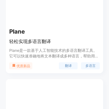
Plane
轻松实现多语言翻译
Plane是一款基于人工智能技术的多语言翻译工具。
它可以快速准确地将文本翻译成多种语言，帮助用户
在跨语言交流中解决语言障碍。该助手具有高度的准
翻译
多语言
优质新品
确性和实时性，同时支持多种语言的互译功能。用户
可以通过输入文本或上传文件进行翻译，还可以保存
翻译记录和设置常用语言，提高翻译效率。