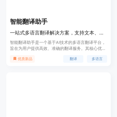
智能翻译助手
一站式多语言翻译解决方案，支持文本、图片、PDF、语音和视频翻译
智能翻译助手是一个基于AI技术的多语言翻译平台，
旨在为用户提供高效、准确的翻译服务。其核心优势
在于强大的多语言支持能力，能够满足不同用户在多
翻译
多语言
优质新品
种场景下的翻译需求。无论是学术研究、商务交流还
是日常学习，该平台都能提供精准的翻译结果。此
外，其纯网页版的设计无需用户下载安装，随时随地
可使用，极大地提高了使用便利性。平台注重用户隐
私保护，不保存用户数据，确保信息安全。从技术角
度来看，其背后依托先进的AI算法，能够实现对文
本、图片、语音等多种格式内容的智能识别与翻译，
体现了人工智能在语言翻译领域的强大应用价值。