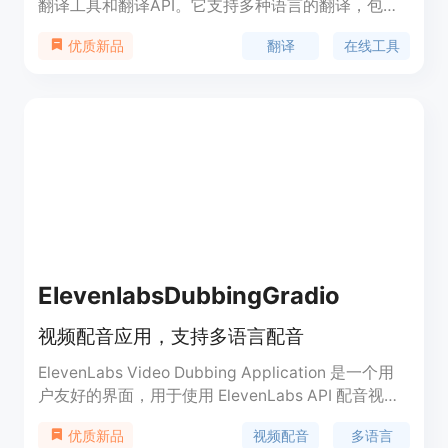
翻译工具和翻译API。它支持多种语言的翻译，包括
通用领域和办公协作等。火山翻译具有智能改写、实
翻译
在线工具
优质新品
用工具多合一、图片翻译、语音同传等功能。用户可
以通过网站、小程序和浏览器插件等形态使用火山翻
译。
ElevenlabsDubbingGradio
视频配音应用，支持多语言配音
ElevenLabs Video Dubbing Application 是一个用
户友好的界面，用于使用 ElevenLabs API 配音视
频。该应用允许用户上传视频文件或提供视频网址
视频配音
多语言
优质新品
（来自 YouTube、TikTok、Twitter 或 Vimeo 等平