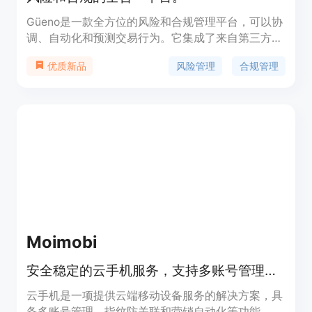
Güeno是一款全方位的风险和合规管理平台，可以协
调、自动化和预测交易行为。它集成了来自第三方、
内部应用程序的数据，用于用户和交易监控，符合当
风险管理
合规管理
优质新品
地法规，防止欺诈行为。该平台可用于自动化内部规
则、合规管理、支付监控和欺诈预防等方面。
Moimobi
安全稳定的云手机服务，支持多账号管理、指纹防关联和营销自动化。
云手机是一项提供云端移动设备服务的解决方案，具
备多账号管理、指纹防关联和营销自动化等功能。其