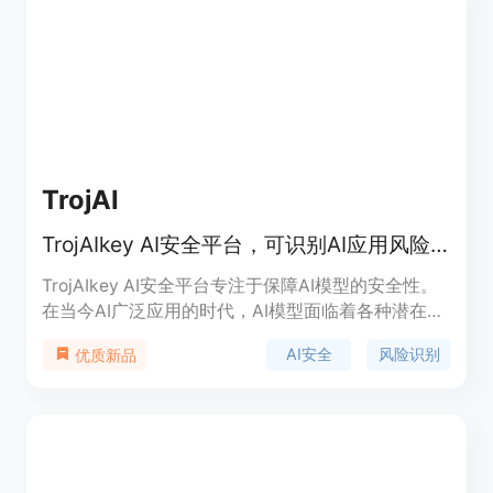
TrojAI
TrojAIkey AI安全平台，可识别AI应用风险并管理安全隐患
TrojAIkey AI安全平台专注于保障AI模型的安全性。
在当今AI广泛应用的时代，AI模型面临着各种潜在的
风险和威胁，如恶意攻击、数据泄露等，该平台的出
AI安全
风险识别
优质新品
现具有重要意义。其主要优点在于能够精准识别AI应
用中的潜在风险和威胁，并提供有效的风险缓解和管
理方案。目前文档未提及产品价格，从定位上看，它
主要面向有AI安全需求的企业和机构，帮助它们确保
AI应用的稳定运行和数据安全。