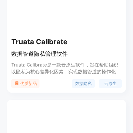
靠的审核服务。
Truata Calibrate
数据管道隐私管理软件
Truata Calibrate是一款云原生软件，旨在帮助组织
以隐私为核心差异化因素，实现数据管道的操作化。
通过智能自动化，该平台支持快速有效地测量和减轻
数据隐私
云原生
优质新品
隐私风险，提供集中式仪表板，为管理隐私风险提供
智能标准化解决方案，并确保数据可以在整个业务生
态系统中得到有效转换。Truata Calibrate通过专利
待定的指纹技术区别于其他市场参与者，使用户能够
自动化定量风险评估，了解风险评分，并就数据资产
做出明智决策。同时，它还提供数据转换的动态建
议，并在执行法医级别的有针对性的风险减轻之前模