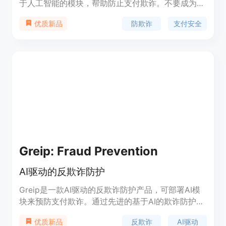
于人工智能的模块，帮助防止支付欺诈。不要成为欺
诈的受害者，使用我们尖端的基于AI的欺诈预防技术
防欺诈
支付安全
优质新品
来保护您应用程序的财务安全。我们的服务包括信用
卡欺诈检测、BIN/IIN卡片查询、亵渎语言检测、
VPN/代理检测、IP地址地理位置查询、ASN查询、
国家查询和数据验证等功能。Greip适用于商业领
域，可以帮助您的网站防范欺诈行为。我们提供灵活
的定价计划，包括免费试用和按月付费的标准和高级
计划。
Greip: Fraud Prevention
AI驱动的反欺诈防护
Greip是一款AI驱动的反欺诈防护产品，可部署AI模
块来预防支付欺诈。通过先进的基于AI的欺诈防护技
术，保护您的应用程序的财务安全，防止成为欺诈的
反欺诈
AI驱动
优质新品
受害者。Greip提供的主要功能包括：信用卡欺诈检