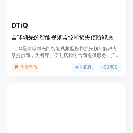
拟隐私效用影响，以确保您可以最大程度地提高数据
效用。该软件可以在现有的云环境中无缝集成，从而
可以保护数据管道，并为洞察驱动型团队提供隐私增
强型数据。
DTiQ
全球领先的智能视频监控和损失预防解决方案提供商
DTiQ是全球领先的智能视频监控和损失预防解决方
案提供商，为餐厅、便利店和零售商提供服务。产品
结合了智能视频、高级分析和专业服务，帮助客户提
智能视频
损失预防
优质新品
高绩效和改进运营。