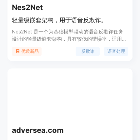
Nes2Net
轻量级嵌套架构，用于语音反欺诈。
Nes2Net 是一个为基础模型驱动的语音反欺诈任务
设计的轻量级嵌套架构，具有较低的错误率，适用于
音频深度假造检测。该模型在多个数据集上表现优
反欺诈
语音处理
优质新品
异，预训练模型和代码已在 GitHub 上发布，便于研
究人员和开发者使用。适合音频处理和安全领域，主
要定位于提高语音识别和反欺诈的效率和准确性。
adversea.com