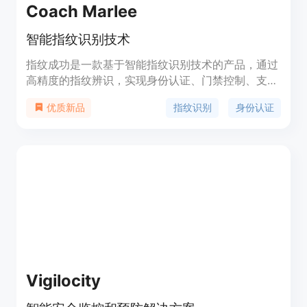
Coach Marlee
智能指纹识别技术
指纹成功是一款基于智能指纹识别技术的产品，通过
高精度的指纹辨识，实现身份认证、门禁控制、支付
安全等功能。其优势包括高效准确、安全可靠、便捷
指纹识别
身份认证
优质新品
易用。定价方案请联系官方网站获取详细信息。该产
品主要功能包括指纹录入、指纹识别、指纹比对、指
纹管理等。适用场景包括企事业单位、金融机构、学
校、社区等。产品标签：指纹识别、身份认证、门禁
控制、支付安全。
Vigilocity