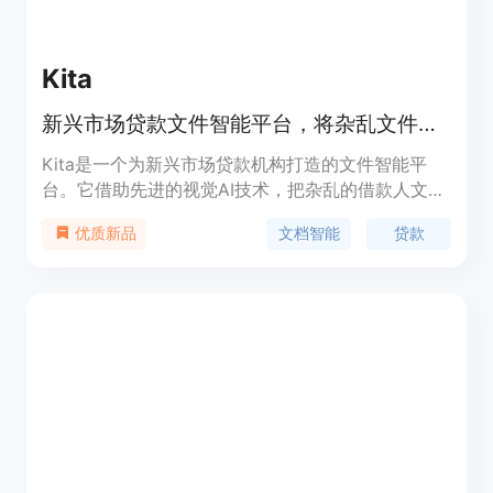
Kita
新兴市场贷款文件智能平台，将杂乱文件转为欺诈检查、决策就绪的风险信号
Kita是一个为新兴市场贷款机构打造的文件智能平
台。它借助先进的视觉AI技术，把杂乱的借款人文件
转化为经过欺诈检查且可用于决策的风险信号。其重
文档智能
贷款
优质新品
要性在于解决了新兴市场贷款文件处理的难题，传统
工具难以处理手写记录、照片扫描件等非标准文件，
而Kita可以高效准确处理。主要优点包括：能将周转
时间缩短90%，准确率达98%，处理速度快，每文档
处理时间少于30秒，可处理50多种文件类型。产品
由斯坦福团队开发，获得Y Combinator支持，已在
企业中得到验证。产品定位是服务新兴市场的贷款机
构，目前未提及价格信息。