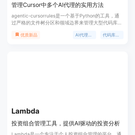
管理Cursor中多个AI代理的实用方法
agentic-cursorrules是一个基于Python的工具，通
过严格的文件树分区和领域边界来管理大型代码库中
的多个AI代理。它通过分区代码库、生成特定领域的
AI代理管理
代码库分区
优质新品
Markdown文件，并为AI代理提供明确的上下文和访
问规则，来预防合并冲突并保持代码库的一致性。这
个工具的背景是提高AI辅助开发中的项目管理效率，
特别是在复杂的项目中，通过减少冲突和提高代码的
可维护性。该工具主要优点包括减少代码冲突、提高
开发效率和可维护性，适用于需要在不同代码部分使
用AI辅助的大型项目。
Lambda
投资组合管理工具，提供AI驱动的投资分析
Lambda是一个专注于个人投资组合管理的平台，通