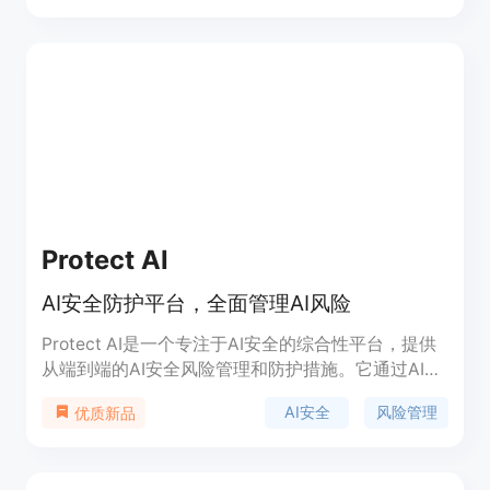
获得实时可见性。其重要性在于解决了传统供应链风
险管理中存在的手动流程效率低、安全工作流分散、
响应不完整等问题。主要优点包括节省时间、提供统
一的协作和跟踪平台、实现更快速智能的审查以及提
供上下文相关的风险洞察。产品定位为企业级安全团
队，帮助他们简化第三方风险管理、自动化供应商评
估并改善合规监督。文档中未提及价格信息。
Protect AI
AI安全防护平台，全面管理AI风险
Protect AI是一个专注于AI安全的综合性平台，提供
从端到端的AI安全风险管理和防护措施。它通过AI安
全态势管理(AI-SPM)整合，帮助企业实现AI应用的安
AI安全
风险管理
优质新品
全性，同时保障数据安全和抵御AI特有的安全威胁。
该平台能够为AI系统提供全面的可见性、修复和治
理，支持企业在AI探索和创新中保持信心。