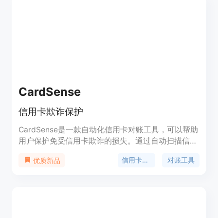
政策制定者和公众的充分指导来减轻这些风险。
CardSense
信用卡欺诈保护
CardSense是一款自动化信用卡对账工具，可以帮助
用户保护免受信用卡欺诈的损失。通过自动扫描信用
卡对账单，及时发现可疑的消费，并发送提醒通知用
信用卡欺诈
对账工具
优质新品
户。该工具简化了信用卡对账的流程，节省了用户的
时间。