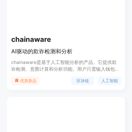
chainaware
AI驱动的欺诈检测和分析
chainaware是基于人工智能分析的产品。它提供欺
诈检测、意图计算和分析功能。用户只需输入钱包地
址，选择区块链，即可获得具有惊人98%预测能力的
区块链
人工智能
优质新品
欺诈检测报告。此外，用户还可以享受基于AI的欺诈
检测和Web3用户细分功能。对于企业用户，产品提
供定价、用户细分和定位等功能。此外，产品还提供
博客、学习资源和联系方式等丰富的资源。链链智能
由SmartCredit.io团队于2023年创建。