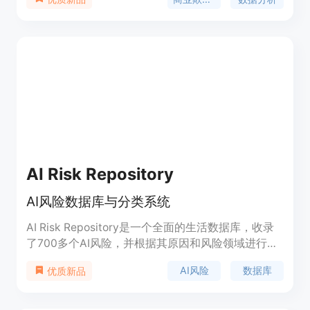
快速识别潜在的欺诈行为。该工具的主要优点是简单
易用，用户无需复杂的操作即可获得结果。它适合在
商业环境中使用，尤其是那些需要对潜在合作伙伴或
员工进行背景调查的场景。产品的价格和具体定位暂
未明确。
AI Risk Repository
AI风险数据库与分类系统
AI Risk Repository是一个全面的生活数据库，收录
了700多个AI风险，并根据其原因和风险领域进行了
分类。它提供了一个易于访问的AI风险概览，是研究
AI风险
数据库
优质新品
人员、开发者、企业、评估者、审计师、政策制定者
和监管者共同参考的框架，有助于发展研究、课程、
审计和政策。