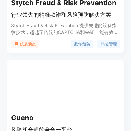
Stytch Fraud & Risk Prevention
行业领先的精准欺诈和风险预防解决方案
Stytch Fraud & Risk Prevention 提供先进的设备指
纹技术，超越了传统的CAPTCHA和WAF，能有效阻
止机器人、欺诈和滥用行为。它通过高度独特的指纹
欺诈预防
风险管理
优质新品
技术，结合标准和专有信号，保护用户隐私的同时，
确保了几乎不可能被绕过的准确性。该产品通过详细
的仪表板报告，提供实时可见性，监控用户的安全姿
态，并通过智能CAPTCHA技术，提高用户体验。此
外，Stytch还提供了多种指纹类型和智能速率限制功
能，以应对各种用例。
Gueno
风险和合规的全合一平台。