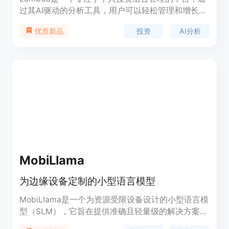
过其AI驱动的分析工具，用户可以轻松管理和增长他
们的投资。该产品利用现代投资理论，为用户提供风
投资
AI分析
优质新品
险管理、回报分析、资产配置和股息管理等功能。
Lambda的背景信息显示，它旨在通过技术赋能投资
者，让他们能够更自信地掌握自己的投资。产品提供
灵活的支付选项，并允许随时取消，适合对投资分析
有需求的用户。
MobiLlama
为边缘设备定制的小型语言模型
MobiLlama是一个为资源受限设备设计的小型语言模
型（SLM），它旨在提供准确且轻量级的解决方案，
以满足设备上的处理需求、能效、低内存占用和响应