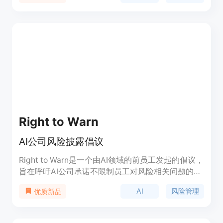
测、BIN/IIN查询、粗俗语言检测、VPN/代理检测、
IP地理定位、ASN查询、国家查询、数据验证等。
Greip适用于各种商业场景，如在线支付、电子商
务、金融科技等。定价灵活，提供免费试用。通过
Greip，保障您的应用程序的财务安全。
Right to Warn
AI公司风险披露倡议
Right to Warn是一个由AI领域的前员工发起的倡议，
旨在呼吁AI公司承诺不限制员工对风险相关问题的批
评，支持匿名向董事会、监管机构和独立组织报告风
AI
风险管理
优质新品
险问题，并保护员工免受因公开分享风险相关信息而
受到的报复。该倡议强调了AI技术在为人类带来前所
未有的好处的同时，也存在风险，需要通过科学界、