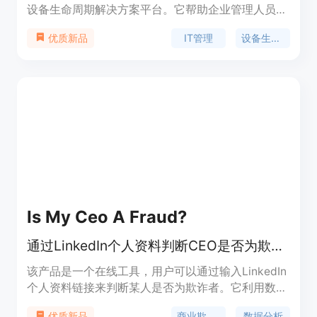
设备生命周期解决方案平台。它帮助企业管理人员、
设备和应用程序，从采购到IT支持和设备回收，自动
IT管理
设备生命周期
优质新品
化一切流程，以便在全球范围内高效、安全地扩展业
务。ZenAdmin通过集中化管理、自动化IT支持和强
化设备安全等功能，助力企业提升生产力、增加效
率、改善绩效并促进收入增长。
Is My Ceo A Fraud?
通过LinkedIn个人资料判断CEO是否为欺诈者
该产品是一个在线工具，用户可以通过输入LinkedIn
个人资料链接来判断某人是否为欺诈者。它利用数据
分析技术，对LinkedIn上的信息进行分析，帮助用户
商业欺诈检测
数据分析
优质新品