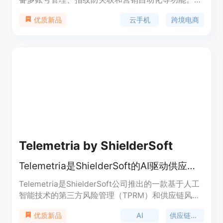
优势在于解决账号关联风险、实现自动化运营，适用
云手机
跨境电商
优质新品
于多种业务场景。
Telemetria by ShielderSoft
Telemetria是ShielderSoft的AI驱动供应链风险管理旗舰产品，降低风险、加速审查。
Telemetria是ShielderSoft公司推出的一款基于人工
智能技术的第三方风险管理（TPRM）和供应链风险
管理（SCRM）产品。该产品旨在帮助企业管理第三
AI
供应链风险管理
优质新品
方风险、自动化合规流程，并在整个数字生态系统中