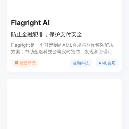
Flagright AI
防止金融犯罪，保护支付安全
Flagright是一个可定制的AML合规与欺诈预防解决
方案，帮助金融科技公司实时预防、发现和管理可疑
和恶意活动。它提供了一个无代码后台的API优先平
金融科技
AML合规
优质新品
台，用于集中管理AML合规与欺诈操作，包括实时交
易监控、案件管理、客户风险评估引擎、身份验证和
制裁、政治暴露和不良媒体筛查等功能。