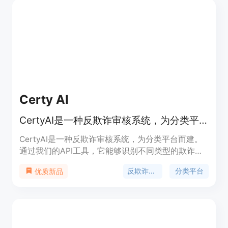
Certy AI
CertyAI是一种反欺诈审核系统，为分类平台而建。通过我们的API工具，它能够识别不同类型的欺诈行为。
CertyAI是一种反欺诈审核系统，为分类平台而建。
通过我们的API工具，它能够识别不同类型的欺诈行
为。该系统具有以下主要功能：1. 自动识别和过滤欺
反欺诈审核
分类平台
优质新品
诈信息；2. 实时监测和警报系统；3. 高度可定制的审
核规则；4. 强大的报告和分析工具。CertyAI的优势
在于减少欺诈行为对用户的影响，保护用户安全，提
升平台声誉。我们提供灵活的定价方案，以满足不同
平台的需求。CertyAI定位于为分类平台提供安全可