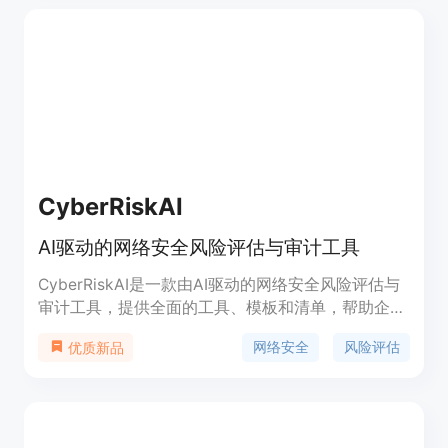
CyberRiskAI
AI驱动的网络安全风险评估与审计工具
CyberRiskAI是一款由AI驱动的网络安全风险评估与
审计工具，提供全面的工具、模板和清单，帮助企业
识别和减轻网络安全风险，并向客户传达信任。我们
网络安全
风险评估
优质新品
基于NIST 800-171或ISO/IEC 27001提供框架，以全
面的风险评估模板和清单来快速、准确、经济地完成
网络安全风险审核。通过获取潜在漏洞的有价值洞
察，您可以优先考虑安全工作，并与合作伙伴建立信
任。