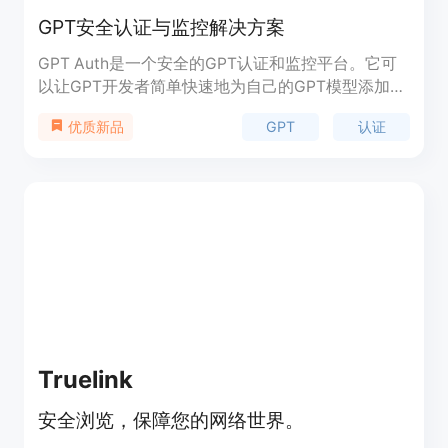
GPT安全认证与监控解决方案
GPT Auth是一个安全的GPT认证和监控平台。它可
以让GPT开发者简单快速地为自己的GPT模型添加用
户认证系统,实时监控用户查询,从而保护GPT不被非
GPT
认证
优质新品
法访问。该平台提供简单易用的无代码解决方案,使
所有层次的开发者都能轻松设置强大的安全认证。
Truelink
安全浏览，保障您的网络世界。