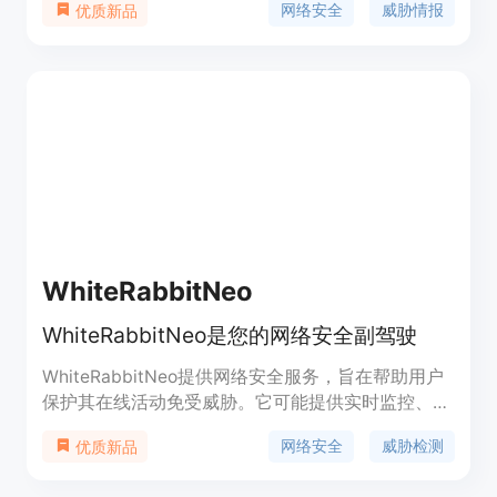
网络安全
威胁情报
优质新品
击和其他安全事件。Flare利用生成式AI和优秀的用
户体验，简化了威胁情报的收集和分析，使组织能够
构建世界级的威胁驱动型网络安全计划。
WhiteRabbitNeo
WhiteRabbitNeo是您的网络安全副驾驶
WhiteRabbitNeo提供网络安全服务，旨在帮助用户
保护其在线活动免受威胁。它可能提供实时监控、威
胁检测和响应等功能，以确保网络安全。
网络安全
威胁检测
优质新品