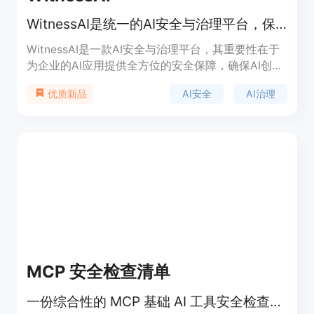
WitnessAI是统一的AI安全与治理平台，保障员工、模型、应用和代理安全。
WitnessAI是一款AI安全与治理平台，其重要性在于
为企业的AI应用提供全方位的安全保障，确保AI创新
在安全可控的环境中进行。主要优点包括具备网络可
AI安全
AI治理
优质新品
见性，可实时监控网络状况；基于意图的控制功能，
能精准管理访问权限；运行时防御机制，可有效抵御
攻击。产品背景可能是随着AI技术的广泛应用，企业
对AI安全和治理的需求日益增长而开发。页面未提及
价格信息。定位是为各类企业提供AI安全解决方案，
助力企业安全地使用和部署AI。
MCP 安全检查清单
一份综合性的 MCP 基础 AI 工具安全检查清单。