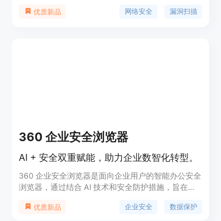
成了威胁情报，不仅能够减少外部攻击，还可将手动
网络安全
漏洞扫描
优质新品
渗透测试工作量减少90%。ZeroThreat是积极和高效
的网络安全解决方案。
360 企业安全浏览器
AI + 安全双重赋能，助力企业数智化转型。
360 企业安全浏览器是面向企业用户的智能办公安全
浏览器，通过结合 AI 技术和安全防护措施，旨在提
升企业的工作效率与数据安全。该产品支持多平台使
企业安全
数据保护
优质新品
用（包括 Windows、macOS 和 Linux），并提供集