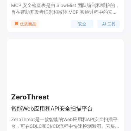
MCP 安全检查表是由 SlowMist 团队编制和维护的，
旨在帮助开发者识别和减轻 MCP 实施过程中的安全
风险。随着基于 MCP 标准的 AI 工具迅速发展，安全
安全
AI 工具
优质新品
问题愈发重要。该检查表提供了详尽的安全指导，涵
盖 MCP 服务器、客户端及多种场景的安全需求，以
保护用户隐私并提升整体系统的稳定性和可控性。
ZeroThreat
智能Web应用和API安全扫描平台
ZeroThreat是一款智能的Web应用和API安全扫描平
台，可在SDLC和CI/CD流程中快速检测漏洞。它集