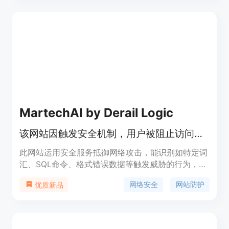
中管理功能，适合各种规模的企业进行灵活部署。产
品定位于提供全面的数据保护和灵活的管理策略，价
格方面提供基础版、专业版和旗舰版等多种付费方
案，满足不同企业需求。
MartechAI by Derail Logic
该网站因触发安全机制，用户被阻止访问，可邮件联系解决。
此网站运用安全服务抵御网络攻击，能识别如特定词
汇、SQL命令、格式错误数据等触发威胁的行为，保
障网站安全和稳定运行。重要性在于为网站提供防
网络安全
网站防护
优质新品
护，避免遭受恶意攻击，维持正常服务。优点是能有
效防范多种网络攻击，为网站提供可靠的安全保障。
产品背景信息未提及，价格和定位也未给出。