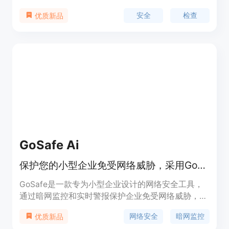
的网站是否存在安全风险，以保护用户的网络安全。
安全
检查
优质新品
该产品提供的功能简单易用，用户只需输入网站链接
即可进行检查。同时，danbooru donmai us 还提供
了标签和使用示例，方便用户快速了解和使用。
GoSafe Ai
保护您的小型企业免受网络威胁，采用GoSafe进行暗网监控，实时警报，简单设置，无需技术技能或合同。
GoSafe是一款专为小型企业设计的网络安全工具，
通过暗网监控和实时警报保护企业免受网络威胁，用
户无需技术技能即可轻松设置。GoSafe的主要优点
网络安全
暗网监控
优质新品
包括全天候监控暗网，提供即时警报，简单易用，价