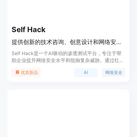
Self Hack
提供创新的技术咨询、创意设计和网络安全解决方案，专注于网站和移动应用、AI驱动洞察和综合网络安全策略，助力企业发展。
Self Hack是一个AI驱动的渗透测试平台，专注于帮
助企业提升网络安全水平和抵御复杂威胁。通过红队
和蓝队操作、渗透测试和取证分析等全面网络安全服
AI
网络安全
优质新品
务，增强安全防护和弹性。