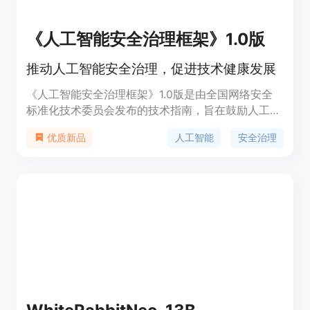
《人工智能安全治理框架》1.0版
推动人工智能安全治理，促进技术健康发展
《人工智能安全治理框架》1.0版是由全国网络安全
标准化技术委员会发布的技术指南，旨在鼓励人工智
能创新发展的同时，有效防范和化解人工智能安全风
人工智能
安全治理
优质新品
险。该框架提出了包容审慎、确保安全，风险导向、
敏捷治理，技管结合、协同应对，开放合作、共治共
享等原则。它结合人工智能技术特性，分析风险来源
和表现形式，针对模型算法安全、数据安全和系统安
全等内生安全风险，以及网络域、现实域、认知域、
伦理域等应用安全风险，提出了相应的技术应对和综
合防治措施。