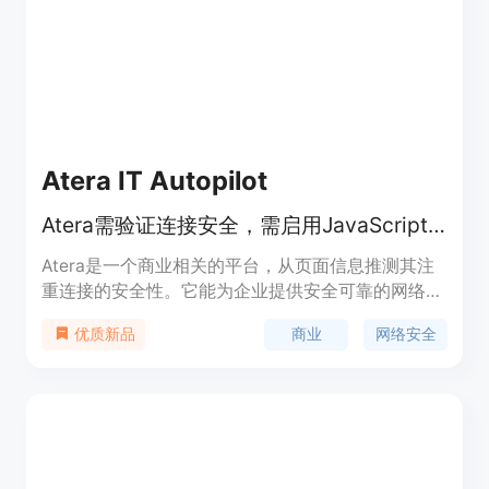
Atera IT Autopilot
Atera需验证连接安全，需启用JavaScript和cookies继续访问。
Atera是一个商业相关的平台，从页面信息推测其注
重连接的安全性。它能为企业提供安全可靠的网络连
接检查服务，确保企业在开展业务时网络环境安全稳
商业
网络安全
优质新品
定。重要性在于保障企业数据传输的安全，避免因网
络安全问题导致的数据泄露或业务中断。其主要优点
是提供安全验证机制，保障连接安全。产品背景信息
暂未明确，价格也未提及，定位可能是面向商业企
业，为其网络安全提供保障。