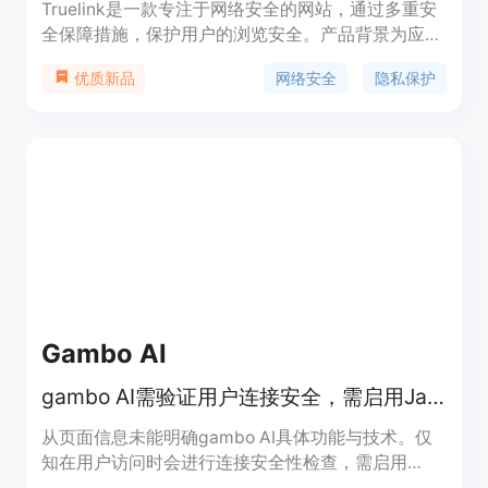
Truelink是一款专注于网络安全的网站，通过多重安
全保障措施，保护用户的浏览安全。产品背景为应对
日益增多的网络安全威胁而开发，价格合理，定位为
网络安全
隐私保护
优质新品
广大网民提供安全的网络浏览体验。
Gambo AI
gambo AI需验证用户连接安全，需启用JavaScript和cookies继续。
从页面信息未能明确gambo AI具体功能与技术。仅
知在用户访问时会进行连接安全性检查，需启用
JavaScript和cookies。推测该产品可能是基于AI技