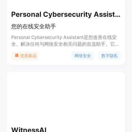
Personal Cybersecurity Assistant
您的在线安全助手
Personal Cybersecurity Assistant是您改善在线安
全、解决任何与网络安全相关问题的首选助手。它提
供专家指导，帮助您加强数字防线，提供个性化建
网络安全
数字隐私
优质新品
议，如密码卫生、安全网络实践和保护设备免受网络
威胁。此外，它还提供紧急事件响应和预防策略，以
及在安全漏洞发生时提供即时帮助。个人版售价为19
美元，专业版售价为39美元。
WitnessAI