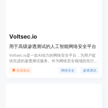
Voltsec.io
用于高级渗透测试的人工智能网络安全平台
Voltsec.io是一款AI动力的网络安全平台，为用户提
供先进的渗透测试服务。作为网络安全领域的先行
者，Voltsec.io不仅仅是一个漏洞扫描工具，更是您
网络安全
渗透测试
优质新品
的战略盟友，在深度渗透测试中为您提供可操作的见
解。通过先进的深度学习模型，Voltsec.io提供持续
的扫描服务，并且提供专业的人工支持来协助解决问
题。该产品提供Web、云、网络和移动渗透测试服
务，并提供详细的安全报告和安全证书。它的优势在
于使用先进的人工智能算法、提供可操作的见解和人
工支持、以及提供不同层级用户的定制化报告。