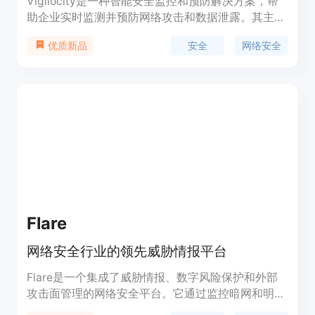
Vigilocity是一种智能安全监控和预防解决方案，帮
助企业实时监测并预防网络攻击和数据泄露。其主要
功能包括实时警报通知、行为分析、安全事件追踪和
安全
网络安全
优质新品
风险评估。Vigilocity能够帮助企业提高网络安全
性，降低风险，保护品牌和声誉。定价和定位信息请
联系官方网站获取。
Flare
网络安全行业的领先威胁情报平台
Flare是一个集成了威胁情报、数字风险保护和外部
攻击面管理的网络安全平台。它通过监控暗网和明
网，帮助安全团队发现和应对数据泄露、勒索软件攻