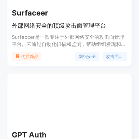
Surfaceer
外部网络安全的顶级攻击面管理平台
Surfaccer是一款专注于外部网络安全的攻击面管理
平台。它通过自动化扫描和监测，帮助组织发现和管
理潜在的安全风险，提供实时的威胁情报和风险评
网络安全
攻击面管理
优质新品
估，有效保护组织的网络和数据安全。Surfaccer具
有直观的用户界面和强大的功能，支持定制化报告和
告警，可满足各种规模和行业的安全需求。
GPT Auth