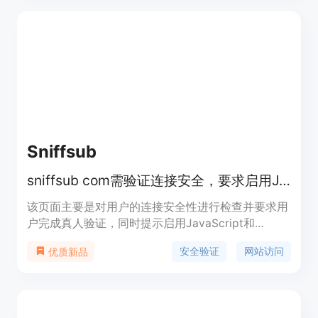
Sniffsub
sniffsub com需验证连接安全，要求启用JavaScript和cookies继续
该页面主要是对用户的连接安全性进行检查并要求用
户完成真人验证，同时提示启用JavaScript和
cookies。其重要性在于保障网站的访问安全，防止
安全验证
网站访问
优质新品
恶意攻击和非法访问。主要优点是能够增强网站安全
性，保护用户数据和网站资源。从页面内容无法获取
产品背景信息和价格信息，推测其定位可能是为用户
提供安全稳定的网站访问环境。