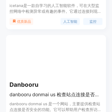
icetana是一款自学习的人工智能软件，可在大型监
控网络中检测异常或有趣的事件。它通过连接到现有
系统，学习环境中的正常情况，并显示不寻常的事
人工智能
监控
优质新品
件。icetana不断提升智能，减少监控屏幕上的疲
劳，提供更重要的事件和潜在风险。它可以帮助安全
团队在事件发生前识别和处理问题，提高预防率，减
少安全漏洞。
Danbooru
danbooru donmai us 检查站点连接是否安全
danbooru donmai us 是一个网站，主要提供检查站
点连接是否安全的功能。它可以帮助用户检查所访问