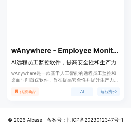
wAnywhere - Employee Monitoring Software
AI远程员工监控软件，提高安全性和生产力
wAnywhere是一款基于人工智能的远程员工监控和
桌面时间跟踪软件，旨在提高安全性并提升生产力。
它提供全面的功能和报告，包括自动时间跟踪、网站
AI
远程办公
优质新品
和应用程序使用情况、位置追踪等。同时，它还提供
企业级视频会议和聊天功能，方便团队协作。
wAnywhere适用于各种工作场景，可用于远程办
公、灵活工作等。欢迎免费试用和获取演示。
© 2026 AIbase
备案号：闽ICP备2023012347号-1