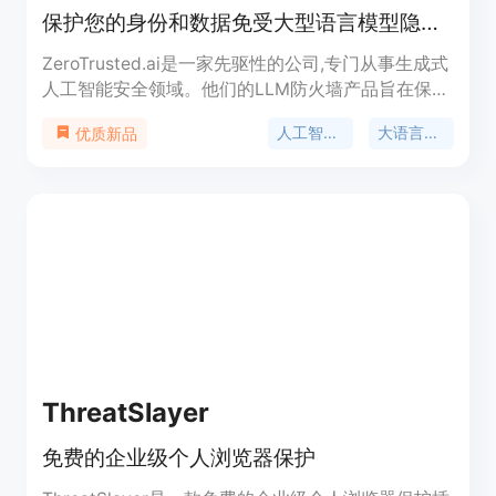
保护您的身份和数据免受大型语言模型隐私泄露威胁
ZeroTrusted.ai是一家先驱性的公司,专门从事生成式
人工智能安全领域。他们的LLM防火墙产品旨在保护
您免受由于语言模型训练数据集可能包含您的敏感信
人工智能安全
大语言模型
优质新品
息而带来的数据曝光和被不道德的语言模型提供商或
恶意行为者利用的风险。该产品提供匿名功能以保护
提示语隐私,通过ztPolicyServer和ztDataPrivacy确
保数据安全和隐私,优化提示语和验证结果以提高准
确性并防止模型编造,并支持与LangChain、Zapier等
多种工具集成。该产品分为免费版、标准版、商业版
和企业版等多个定价方案,功能和服务级别有所不
同。ZeroTrusted.ai致力于简化安全合规,通过云无关
的零信任解决方案、动态自适应加密等技术最大程度
地保护应用程序和数据。
ThreatSlayer
免费的企业级个人浏览器保护