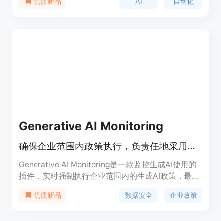
AI
自动化
优质新品
为真正重要的事情腾出空间。其主要优点包括本地数
据处理、无需依赖云服务、符合数据保护法规、提升
团队效率、成本优化、灵活的工作方式等。
Generative AI Monitoring
确保企业范围内政策执行，负责任地采用生成AI，并主动减少潜在风险。
Generative AI Monitoring是一款监控生成AI使用的
插件，实时强制执行企业范围内的生成AI政策，最大
限度地保护数据安全。功能包括：强制执行生成AI政
数据安全
企业政策
优质新品
策、防止AI存储和泄露、限制文件上传、紧急锁定、
防止抄袭和版权侵权、保护敏感数据、限制关键词使