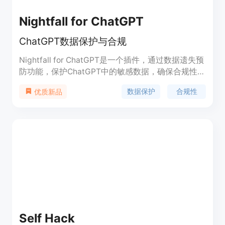
Nightfall for ChatGPT
ChatGPT数据保护与合规
Nightfall for ChatGPT是一个插件，通过数据遗失预
防功能，保护ChatGPT中的敏感数据，确保合规性。
它可以创建和执行租户特定的策略，自定义检测规
数据保护
合规性
优质新品
则，自动检测PII、PCI、PHI、秘密和凭据，将敏感
数据屏蔽，为员工提供自定义通知，监控和响应警
报，并在单个面板中处理违规情况。
Self Hack