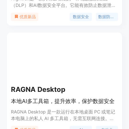
（DLP）和AI数据安全平台。它能有效防止数据泄
漏，为用户提供数据流动的可见性，并阻止数据在
数据安全
数据防泄漏
优质新品
SaaS、生成式AI应用程序、端点等多个场景下的非
法外渗。其重要性在于保障企业数据安全，避免因数
据泄露带来的重大损失。主要优点包括全面覆盖多场
景、主动防护、提供数据流动可视性等。产品背景方
面，随着数字化进程加快，数据安全需求日益增长，
Nightfall应运而生。关于价格，文档未提及。其定位
是为企业提供专业的数据安全解决方案。
RAGNA Desktop
本地AI多工具箱，提升效率，保护数据安全
RAGNA Desktop 是一款运行在本地桌面 PC 或笔记
本电脑上的私人 AI 多工具箱，无需互联网连接。该
应用旨在帮助用户自动化重复性任务，提高效率，并