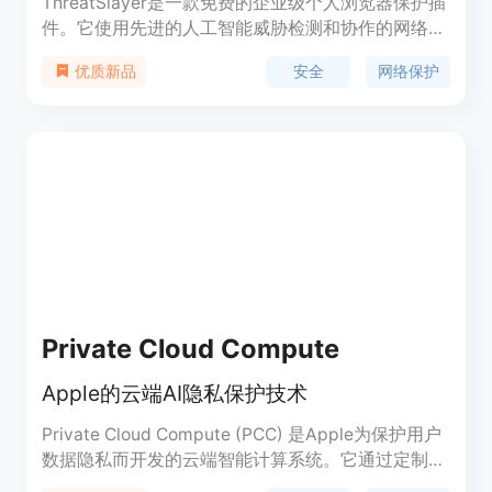
ThreatSlayer是一款免费的企业级个人浏览器保护插
件。它使用先进的人工智能威胁检测和协作的网络罪
犯，实时保护您免受网络钓鱼攻击、诈骗和恶劣下载
安全
网络保护
优质新品
的影响。该插件可以即时阻止危险网站，保护您的在
线安全。
Private Cloud Compute
Apple的云端AI隐私保护技术
Private Cloud Compute (PCC) 是Apple为保护用户
数据隐私而开发的云端智能计算系统。它通过定制的
Apple硅芯片和强化的操作系统，为云端AI计算提供