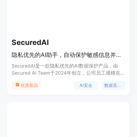
SecuredAI
隐私优先的AI助手，自动保护敏感信息并保留上下文
SecuredAI是一款隐私优先的AI数据保护产品，由
Secured AI Team于2024年创立，公司员工规模在
10 - 50人之间。该产品旨在解决AI使用中敏感数据泄
AI安全
数据丢失防护
优质新品
露的问题，通过自动检测和混淆敏感数据，在不影响
AI系统正常运行的前提下，保障用户数据隐私。其核
心技术包括零知识库架构、Reveal Technology等，
具备端到端加密、企业级访问控制、实时处理等特
性。产品提供免费、Pro、Team、Enterprise四个版
本，价格从0到999美元不等，适用于有数据安全保
护需求的企业和个人。