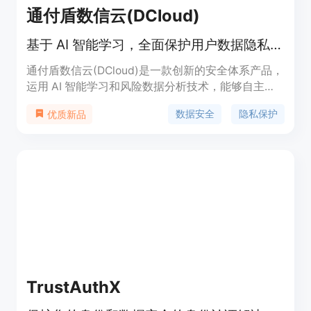
通付盾数信云(DCloud)
基于 AI 智能学习，全面保护用户数据隐私和安全。
通付盾数信云(DCloud)是一款创新的安全体系产品，
运用 AI 智能学习和风险数据分析技术，能够自主分
析网络中传输的数据和流量，深入透视应用数据及安
数据安全
隐私保护
优质新品
全状况，从而全面保护用户的数据隐私和安全。此产
品适应数字化转型的需求，为企业提供了重要的安全
保障，帮助用户在面临各种网络安全威胁时保持数据
安全。该产品价格为付费，并且适用于各种规模的企
业，尤其是在需要保护敏感信息的行业中具有重要的
应用价值。
TrustAuthX