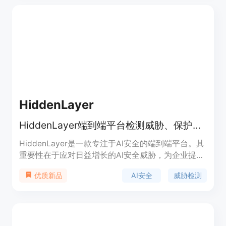
应用安全。雷池的定位是高端企业级市场，旨在为对
安全性能有严格要求的企业提供全面的解决方案，虽
然具体价格未明确，但预计会根据企业的规模和定制
化需求进行定价。
HiddenLayer
HiddenLayer端到端平台检测威胁、保护模型，确保大规模安全合规采用AI。
HiddenLayer是一款专注于AI安全的端到端平台。其
重要性在于应对日益增长的AI安全威胁，为企业提供
全方位的安全保障。主要优点包括能够有效检测AI系
AI安全
威胁检测
优质新品
统中的潜在威胁，保护模型免受攻击，确保企业的AI
应用能够安全、合规地大规模使用。产品背景可能是
随着AI技术的广泛应用，安全问题日益突出，该平台
应运而生。价格信息未提及。定位是为企业提供AI安
全解决方案，助力企业安全地开展AI业务。