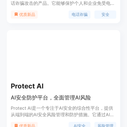
话诈骗攻击的产品。它能够保护个人和企业免受电话
诈骗的侵害，并提供及时的安全警报。SafeSpeak的
电话诈骗
安全
优质新品
主要优点是高准确率和实时检测，能够有效地阻止电
话诈骗。该产品定位于帮助个人和企业提高电话安
全，避免财产损失和个人信息泄露。
Protect AI
AI安全防护平台，全面管理AI风险
Protect AI是一个专注于AI安全的综合性平台，提供
从端到端的AI安全风险管理和防护措施。它通过AI安
全态势管理(AI-SPM)整合，帮助企业实现AI应用的安
AI安全
风险管理
优质新品