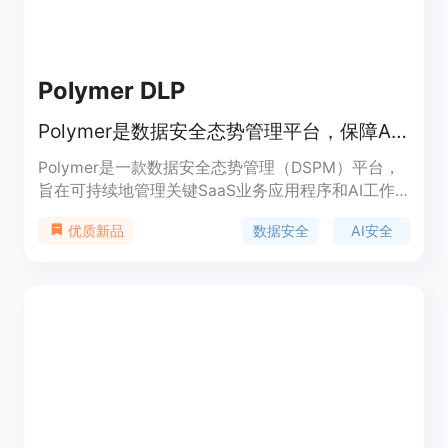
Polymer DLP
Polymer是数据安全态势管理平台，保障AI和SaaS生态数据安全。
Polymer是一款数据安全态势管理（DSPM）平台，
旨在可持续地管理关键SaaS业务应用程序和AI工作
流程中的敏感数据使用。它可以实时识别、分析和缓
数据安全
AI安全
优质新品
解AI和SaaS生态系统中的安全风险。其主要优点包
括能够应对新的AI威胁向量，保障数据在生成或被访
问时的安全；可以根据组织的独特需求和AI使用情况
创建和管理上下文驱动的安全政策；支持对员工和AI
的访问进行管理，确保数据交互的安全性等。该平台
面向企业级用户，适合在多个行业使用，如医疗保
健、金融服务和保险等。关于价格，文档中未提及，
推测可能提供免费试用或付费模式。