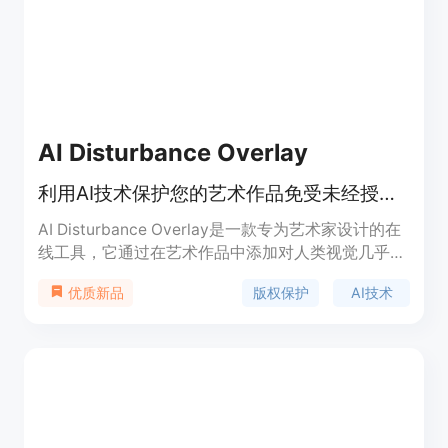
AI Disturbance Overlay
利用AI技术保护您的艺术作品免受未经授权的复制和模仿。
AI Disturbance Overlay是一款专为艺术家设计的在
线工具，它通过在艺术作品中添加对人类视觉几乎不
可见但对AI模型产生干扰的纹理和滤镜，保护原创作
版权保护
AI技术
优质新品
品免受AI生成模型的侵犯。该技术基于AI模型与人类
视觉感知的差异，通过对抗性示例技术，为艺术作品
提供高级抗干扰保护。产品背景是响应艺术家作品被
AI模型未经授权使用的问题，提供一个维护艺术主权
和创造尊严的解决方案。产品价格亲民，提供从免费
到高级订阅的不同选项，满足不同用户的需求。