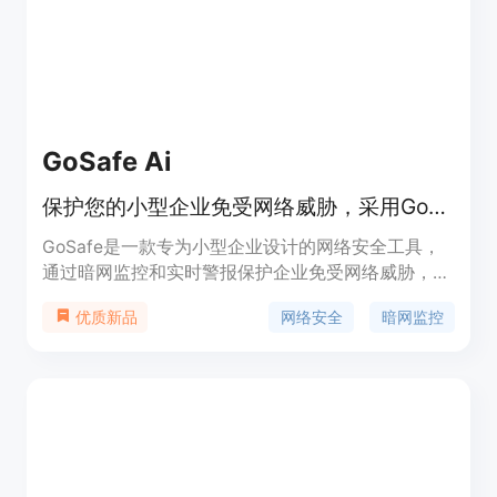
伦理域等应用安全风险，提出了相应的技术应对和综
合防治措施。
GoSafe Ai
保护您的小型企业免受网络威胁，采用GoSafe进行暗网监控，实时警报，简单设置，无需技术技能或合同。
GoSafe是一款专为小型企业设计的网络安全工具，
通过暗网监控和实时警报保护企业免受网络威胁，用
户无需技术技能即可轻松设置。GoSafe的主要优点
网络安全
暗网监控
优质新品
包括全天候监控暗网，提供即时警报，简单易用，价
格实惠。