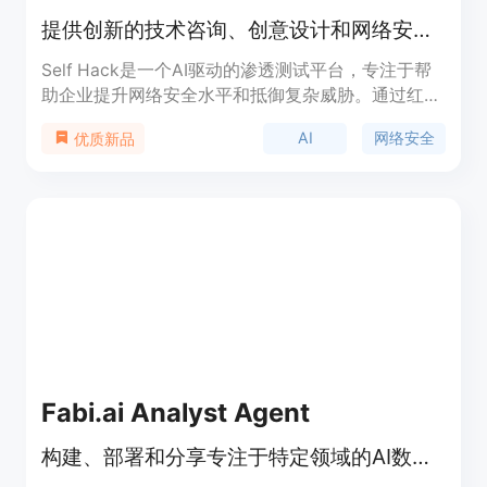
提供创新的技术咨询、创意设计和网络安全解决方案，专注于网站和移动应用、AI驱动洞察和综合网络安全策略，助力企业发展。
Self Hack是一个AI驱动的渗透测试平台，专注于帮
助企业提升网络安全水平和抵御复杂威胁。通过红队
和蓝队操作、渗透测试和取证分析等全面网络安全服
AI
网络安全
优质新品
务，增强安全防护和弹性。
Fabi.ai Analyst Agent
构建、部署和分享专注于特定领域的AI数据分析代理，助力企业实现真正的自助分析。