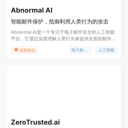
Abnormal AI
智能邮件保护，抵御利用人类行为的攻击
Abnormal AI是一个专注于电子邮件安全的人工智能
平台，它通过深度理解人类行为来提供全面的邮件保
护，对抗钓鱼、社交工程和账户接管等攻击。该平台
电子邮件安全
人工智能
优质新品
利用计算机视觉和自然语言处理技术来检查电子邮件
内容，与历史行为基准比较，并持续评估账户活动的
风险。Abnormal AI是超过15%的财富500强企业和
2000多家其他组织的信任选择。
ZeroTrusted.ai