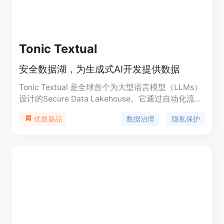
Tonic Textual
安全数据湖，为生成式AI开发提供数据
Tonic Textual 是全球首个为大型语言模型（LLMs）
设计的Secure Data Lakehouse。它通过自动化流
程，帮助企业从云存储中提取、治理、丰富和部署非
数据治理
隐私保护
优质新品
结构化数据，以支持生成式AI的发展。该产品强调数
据隐私保护，利用其专有的命名实体识别（NER）模
型自动检测和去标识化敏感信息，同时通过数据合成
保持数据的语义真实性。它支持多种数据格式，并通
过AWS Marketplace、Google Cloud Marketplace
和Snowflake Marketplace提供服务。