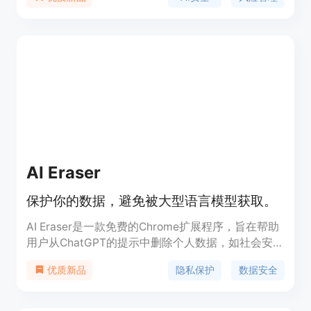
全性，同时保障数据安全和抵御AI特有的安全威胁。
该平台能够为AI系统提供全面的可见性、修复和治
理，支持企业在AI探索和创新中保持信心。
AI Eraser
保护你的数据，避免被大型语言模型获取。
AI Eraser是一款免费的Chrome扩展程序，旨在帮助
用户从ChatGPT的提示中删除个人数据，如社会安全
号码、API密钥、电子邮件地址等。它完全在设备上
隐私保护
数据安全
优质新品
运行，不需要将数据发送到任何地方，保护用户隐
私，确保使用体验。