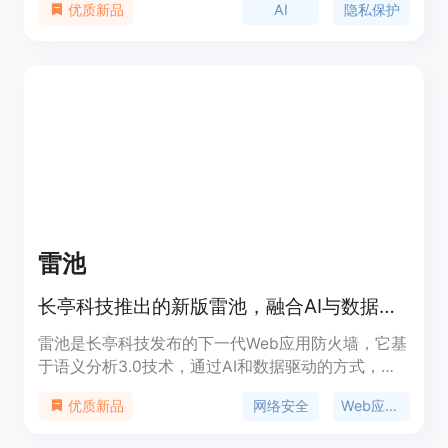
AI
隐私保护
优质新品
了前所未有的安全性架构。PCC的设计满足了无状态
计算、可执行保证、无特权运行时访问、不可针对性
以及可验证透明度等核心要求，代表了云计算AI安全
性的一次重大飞跃。
雷池
长亭科技推出的新版雷池，融合AI与数据驱动，为企业级用户提供先进的应用安全防护。
雷池是长亭科技发布的下一代Web应用防火墙，它基
于语义分析3.0技术，通过AI和数据驱动的方式，为
企业提供高效、智能的安全防护。该产品在检测效
网络安全
Web应用防火墙
优质新品
果、应急响应速度、未知威胁识别等方面都有显著提
升，能够有效防御复杂的网络攻击，保护企业数据和