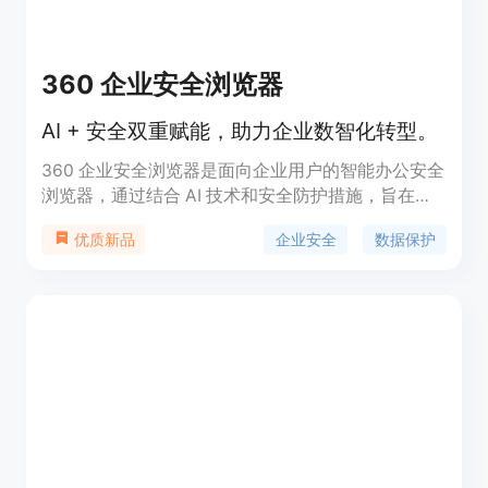
360 企业安全浏览器
AI + 安全双重赋能，助力企业数智化转型。
360 企业安全浏览器是面向企业用户的智能办公安全
浏览器，通过结合 AI 技术和安全防护措施，旨在提
升企业的工作效率与数据安全。该产品支持多平台使
企业安全
数据保护
优质新品
用（包括 Windows、macOS 和 Linux），并提供集
中管理功能，适合各种规模的企业进行灵活部署。产
品定位于提供全面的数据保护和灵活的管理策略，价
格方面提供基础版、专业版和旗舰版等多种付费方
案，满足不同企业需求。