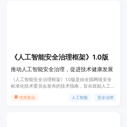
用等。该产品适用于企业希望负责任地采用生成AI技
术并减少潜在风险的场景。
《人工智能安全治理框架》1.0版
推动人工智能安全治理，促进技术健康发展
《人工智能安全治理框架》1.0版是由全国网络安全
标准化技术委员会发布的技术指南，旨在鼓励人工智
能创新发展的同时，有效防范和化解人工智能安全风
人工智能
安全治理
优质新品
险。该框架提出了包容审慎、确保安全，风险导向、
敏捷治理，技管结合、协同应对，开放合作、共治共
享等原则。它结合人工智能技术特性，分析风险来源
和表现形式，针对模型算法安全、数据安全和系统安
全等内生安全风险，以及网络域、现实域、认知域、