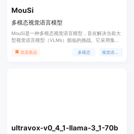
MouSi
多模态视觉语言模型
MouSi是一种多模态视觉语言模型，旨在解决当前大
型视觉语言模型（VLMs）面临的挑战。它采用集成
专家技术，将个体视觉编码器的能力进行协同，包括
多模态
视觉语言模型
优质新品
图像文本匹配、OCR、图像分割等。该模型引入融合
网络来统一处理来自不同视觉专家的输出，并在图像
编码器和预训练LLMs之间弥合差距。此外，MouSi
还探索了不同的位置编码方案，以有效解决位置编码
浪费和长度限制的问题。实验结果表明，具有多个专
家的VLMs表现出比孤立的视觉编码器更出色的性
能，并随着整合更多专家而获得显著的性能提升。
ultravox-v0_4_1-llama-3_1-70b