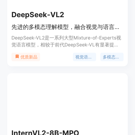
DeepSeek-VL2
先进的多模态理解模型，融合视觉与语言能力。
DeepSeek-VL2是一系列大型Mixture-of-Experts视
觉语言模型，相较于前代DeepSeek-VL有显著提
升。该模型系列在视觉问答、光学字符识别、文档/
视觉语言模型
多模态理解
优质新品
表格/图表理解以及视觉定位等任务上展现出卓越的
能力。DeepSeek-VL2包含三个变体：DeepSeek-
VL2-Tiny、DeepSeek-VL2-Small和DeepSeek-
VL2，分别拥有1.0B、2.8B和4.5B激活参数。
DeepSeek-VL2在激活参数相似或更少的情况下，与
现有的开源密集和MoE基础模型相比，达到了竞争性
或最先进的性能。
InternVL2-8B-MPO