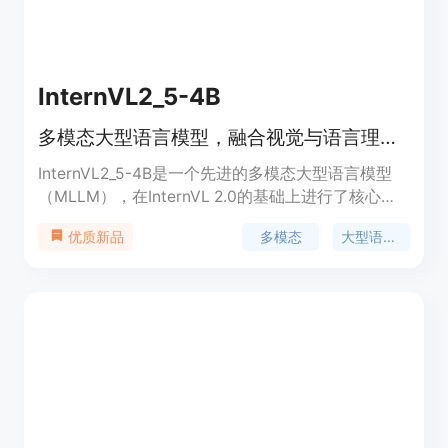
InternVL2_5-4B
多模态大型语言模型，融合视觉与语言理解。
InternVL2_5-4B是一个先进的多模态大型语言模型
（MLLM），在InternVL 2.0的基础上进行了核心模
型架构的维护，并在训练和测试策略以及数据质量上
多模态
大型语言模型
优质新品
进行了显著增强。该模型在处理图像、文本到文本的
任务中表现出色，特别是在多模态推理、数学问题解
决、OCR、图表和文档理解等方面。作为开源模型，
它为研究人员和开发者提供了强大的工具，以探索和
构建基于视觉和语言的智能应用。