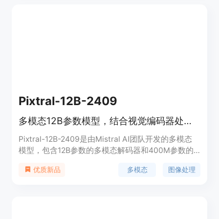
务中表现出色。它通过结合视觉部分InternViT和语言
部分InternLM或Qwen，使用随机初始化的MLP投影
器进行增量预训练，实现了对图像和文本的深入理解
与交互。该技术的重要性在于它能够处理包括单图
像、多图像以及视频数据在内的多种数据类型，为多
模态人工智能领域提供了新的解决方案。
Pixtral-12B-2409
多模态12B参数模型，结合视觉编码器处理图像和文本。
Pixtral-12B-2409是由Mistral AI团队开发的多模态
模型，包含12B参数的多模态解码器和400M参数的
视觉编码器。该模型在多模态任务中表现出色，支持
多模态
图像处理
优质新品
不同尺寸的图像，并在文本基准测试中保持最前沿的
性能。它适用于需要处理图像和文本数据的高级应
用，如图像描述生成、视觉问答等。