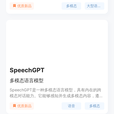
（MPO）构建，展示了优越的整体性能。该模型集
多模态
大型语言模型
优质新品
成了新增量预训练的InternViT与各种预训练的大型语
言模型（LLMs），包括InternLM 2.5和Qwen 2.5，
使用随机初始化的MLP投影器。InternVL2.5-MPO在
模型架构上保留了与InternVL 2.5及其前身相同
的“ViT-MLP-LLM”范式，并引入了对多图像和视频数
据的支持。该模型在多模态任务中表现出色，能够处
理包括图像描述、视觉问答等多种视觉语言任务。
SpeechGPT
多模态语言模型
SpeechGPT是一种多模态语言模型，具有内在的跨
模态对话能力。它能够感知并生成多模态内容，遵循
多模态人类指令。SpeechGPT-Gen是一种扩展了信
语音
多模态
优质新品
息链的语音生成模型。SpeechAgents是一种具有多
模态多代理系统的人类沟通模拟。SpeechTokenizer