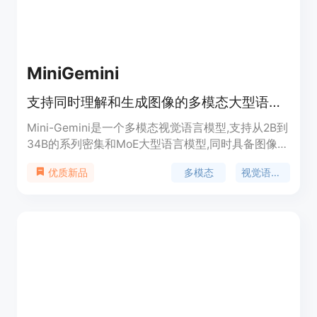
MiniGemini
支持同时理解和生成图像的多模态大型语言模型
Mini-Gemini是一个多模态视觉语言模型,支持从2B到
34B的系列密集和MoE大型语言模型,同时具备图像理
解、推理和生成能力。它基于LLaVA构建,利用双视觉
多模态
视觉语言模型
优质新品
编码器提供低分辨率视觉嵌入和高分辨率候选区域,
采用补丁信息挖掘在高分辨率区域和低分辨率视觉查
询之间进行补丁级挖掘,将文本与图像融合用于理解
和生成任务。支持包括COCO、GQA、OCR-VQA、
VisualGenome等多个视觉理解基准测试。