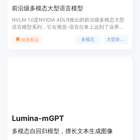
前沿级多模态大型语言模型
NVLM 1.0是NVIDIA ADLR推出的前沿级多模态大型
语言模型系列，它在视觉-语言任务上达到了业界领
先水平，与顶级专有模型和开放访问模型相媲美。该
多模态
大型语言模型
优质新品
模型在多模态训练后，甚至在纯文本任务上的准确性
上也有所提高。NVLM 1.0的开源模型权重和
Megatron-Core训练代码为社区提供了宝贵的资源。
Lumina-mGPT
多模态自回归模型，擅长文本生成图像