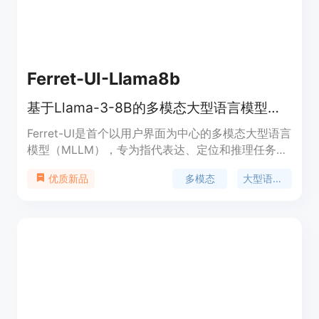
Ferret-UI-Llama8b
基于Llama-3-8B的多模态大型语言模型，专注于UI任务。
Ferret-UI是首个以用户界面为中心的多模态大型语言
模型（MLLM），专为指代表达、定位和推理任务设
计。它基于Gemma-2B和Llama-3-8B构建，能够执
多模态
大型语言模型
优质新品
行复杂的用户界面任务。这个版本遵循了Apple的研
究论文，是一个强大的工具，可以用于图像文本到文
本的任务，并且在对话和文本生成方面具有优势。