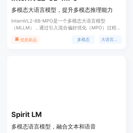
多模态大语言模型，提升多模态推理能力
InternVL2-8B-MPO是一个多模态大语言模型
（MLLM），通过引入混合偏好优化（MPO）过程，
增强了模型的多模态推理能力。该模型在数据方面设
多模态
大语言模型
优质新品
计了自动化的偏好数据构建管线，并构建了MMPR这
一大规模多模态推理偏好数据集。在模型方面，
InternVL2-8B-MPO基于InternVL2-8B初始化，并使
用MMPR数据集进行微调，展现出更强的多模态推理
能力，且幻觉现象更少。该模型在MathVista上取得
了67.0%的准确率，超越InternVL2-8B 8.7个点，且
表现接近于大10倍的InternVL2-76B。
Spirit LM
多模态语言模型，融合文本和语音