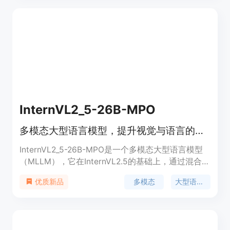
的多种功能，适用于需要处理视觉和语言信息的复杂
任务。
InternVL2_5-26B-MPO
多模态大型语言模型，提升视觉与语言的交互能力。
InternVL2_5-26B-MPO是一个多模态大型语言模型
（MLLM），它在InternVL2.5的基础上，通过混合偏
好优化（Mixed Preference Optimization, MPO）进
多模态
大型语言模型
优质新品
一步提升了模型性能。该模型能够处理包括图像、文
本在内的多模态数据，广泛应用于图像描述、视觉问
答等场景。它的重要性在于能够理解和生成与图像内
容紧密相关的文本，推动了多模态人工智能的边界。