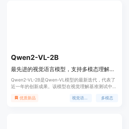
Qwen2-VL-2B
最先进的视觉语言模型，支持多模态理解和文本生成。
Qwen2-VL-2B是Qwen-VL模型的最新迭代，代表了
近一年的创新成果。该模型在视觉理解基准测试中取
得了最先进的性能，包括MathVista、DocVQA、
视觉语言模型
多模态
优质新品
RealWorldQA、MTVQA等。它能够理解超过20分钟
的视频，为基于视频的问题回答、对话、内容创作等
提供高质量的支持。Qwen2-VL还支持多语言，除了
英语和中文，还包括大多数欧洲语言、日语、韩语、
阿拉伯语、越南语等。模型架构更新包括Naive