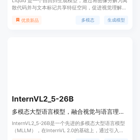
Liquid 是一个自回归生成模型，通过将图像分解为离
散代码并与文本标记共享特征空间，促进视觉理解和
文本生成的无缝集成。此模型的主要优点在于无需外
多模态
生成模型
优质新品
部预训练的视觉嵌入，减少了对资源的依赖，同时通
过规模法则发现了理解与生成任务之间的相互促进效
应。
InternVL2_5-26B
多模态大型语言模型，融合视觉与语言理解。
InternVL2_5-26B是一个先进的多模态大型语言模型
（MLLM），在InternVL 2.0的基础上，通过引入显
著的训练和测试策略增强以及数据质量提升，进一步