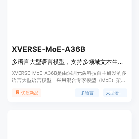
产品背景信息包括其在多模态任务中的卓越性能，以
及在OpenCompass Learderboard中的评估结果。
该模型为研究者和开发者提供了强大的工具，以探索
和实现多模态人工智能的潜力。
XVERSE-MoE-A36B
多语言大型语言模型，支持多领域文本生成。
XVERSE-MoE-A36B是由深圳元象科技自主研发的多
语言大型语言模型，采用混合专家模型（MoE）架
构，具有2554亿的总参数规模和360亿的激活参数
多语言
大型语言模型
优质新品
量。该模型支持包括中、英、俄、西等40多种语
言，特别在中英双语上表现优异。模型使用8K长度
的训练样本，并通过精细化的数据采样比例和动态数
据切换策略，保证了模型的高质量和多样性。此外，
模型还针对MoE架构进行了定制优化，提升了计算效
率和整体吞吐量。