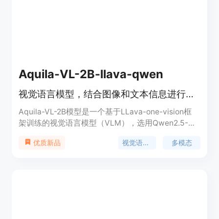
Aquila-VL-2B-llava-qwen
视觉语言模型，结合图像和文本信息进行智能处理。
Aquila-VL-2B模型是一个基于LLava-one-vision框
架训练的视觉语言模型（VLM），选用Qwen2.5-
1.5B-instruct模型作为语言模型（LLM），并使用
视觉语言模型
多模态
优质新品
siglip-so400m-patch14-384作为视觉塔。该模型在
自建的Infinity-MM数据集上进行训练，包含约4000
万图像-文本对。该数据集结合了从互联网收集的开
源数据和使用开源VLM模型生成的合成指令数据。
Aquila-VL-2B模型的开源，旨在推动多模态性能的发
展，特别是在图像和文本的结合处理方面。