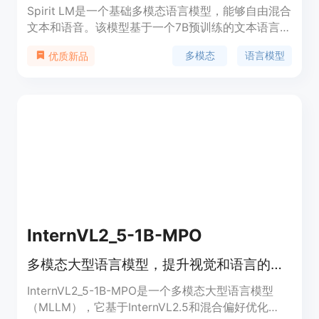
Spirit LM是一个基础多模态语言模型，能够自由混合
文本和语音。该模型基于一个7B预训练的文本语言模
型，通过持续在文本和语音单元上训练来扩展到语音
多模态
语言模型
优质新品
模式。语音和文本序列被串联为单个令牌流，并使用
一个小的自动策划的语音-文本平行语料库，采用词
级交错方法进行训练。Spirit LM有两个版本：基础版
使用语音音素单元（HuBERT），而表达版除了音素
单元外，还使用音高和风格单元来模拟表达性。对于
两个版本，文本都使用子词BPE令牌进行编码。该模
型不仅展现了文本模型的语义能力，还展现了语音模
型的表达能力。此外，我们展示了Spirit LM能够在少
量样本的情况下跨模态学习新任务（例如ASR、
TTS、语音分类）。
InternVL2_5-1B-MPO
多模态大型语言模型，提升视觉和语言的综合理解能力
InternVL2_5-1B-MPO是一个多模态大型语言模型
（MLLM），它基于InternVL2.5和混合偏好优化