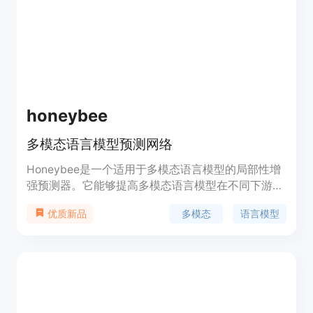
构控制、灵活的注意力机制和高分辨率输出。
honeybee
多模态语言模型预测网络
Honeybee是一个适用于多模态语言模型的局部性增
强预测器。它能够提高多模态语言模型在不同下游任
务上的性能,如自然语言推理、视觉问答等。
多模态
语言模型
优质新品
Honeybee的优势在于引入了局部性感知机制,可以更
好地建模输入样本之间的依赖关系,从而增强多模态
语言模型的推理和问答能力。