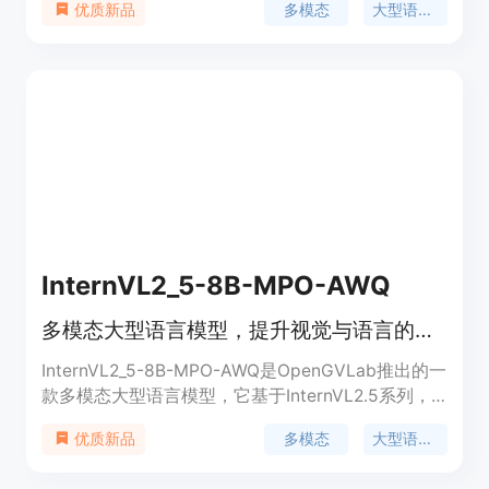
多模态
大型语言模型
优质新品
发展而来。该模型保持了其前身的“ViT-MLP-LLM”核
心模型架构，并集成了新增量预训练的InternViT与各
种预训练的大型语言模型（LLMs），例如InternLM
2.5和Qwen 2.5，使用随机初始化的MLP投影器。
InternVL 2.5系列模型在多模态任务中展现出卓越的
性能，尤其在视觉感知和多模态能力方面。
InternVL2_5-8B-MPO-AWQ
多模态大型语言模型，提升视觉与语言的交互能力
InternVL2_5-8B-MPO-AWQ是OpenGVLab推出的一
款多模态大型语言模型，它基于InternVL2.5系列，
并采用混合偏好优化（Mixed Preference
多模态
大型语言模型
优质新品
Optimization, MPO）技术。该模型在视觉和语言的
理解与生成方面展现了卓越的性能，尤其在多模态任