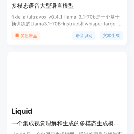
多模态语音大型语言模型
fixie-ai/ultravox-v0_4_1-llama-3_1-70b是一个基于
预训练的Llama3.1-70B-Instruct和whisper-large-
v3-turbo的大型语言模型，能够处理语音和文本输
语音识别
文本生成
优质新品
入，生成文本输出。该模型通过特殊伪标记
<|audio|>将输入音频转换为嵌入，并与文本提示合
并后生成输出文本。Ultravox的开发旨在扩展语音识
别和文本生成的应用场景，如语音代理、语音到语音
翻译和口语音频分析等。该模型遵循MIT许可，由
Fixie.ai开发。
Liquid
一个集成视觉理解和生成的多模态生成模型。