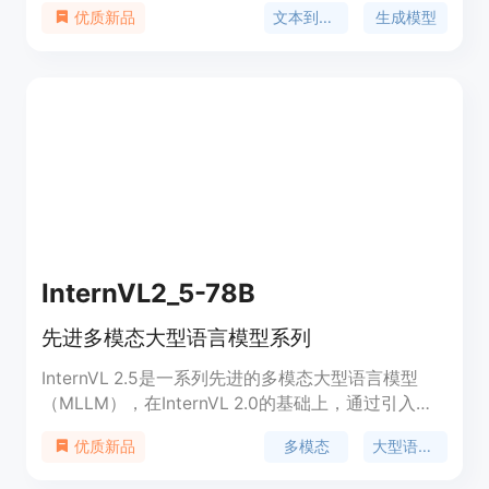
文本到图像
生成模型
优质新品
三个固定的预训练文本编码器，通过QK-规范化提高
训练稳定性，并在前12个变换层中引入双注意力块。
它在多分辨率图像生成、一致性和各种文本到图像任
务的适应性方面表现出色。
InternVL2_5-78B
先进多模态大型语言模型系列
InternVL 2.5是一系列先进的多模态大型语言模型
（MLLM），在InternVL 2.0的基础上，通过引入显
著的训练和测试策略增强以及数据质量提升，进一步
多模态
大型语言模型
优质新品
发展而来。该模型系列在视觉感知和多模态能力方面
进行了优化，支持包括图像、文本到文本的转换在内