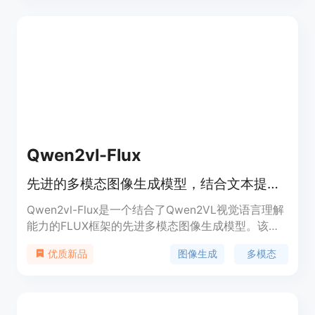
是一种统一的语音标记器，适用于语音语言模型。这
些模型和数据集的发布日期和相关信息均可在官方网
站上找到。
Qwen2vl-Flux
先进的多模态图像生成模型，结合文本提示和视觉参考生成高质量图像。
Qwen2vl-Flux是一个结合了Qwen2VL视觉语言理解
能力的FLUX框架的先进多模态图像生成模型。该模
型擅长基于文本提示和视觉参考生成高质量图像，提
图像生成
多模态
优质新品
供卓越的多模态理解和控制。产品背景信息显示，
Qwen2vl-Flux集成了Qwen2VL的视觉语言能力，增
强了FLUX的图像生成精度和上下文感知能力。其主
要优点包括增强的视觉语言理解、多种生成模式、结