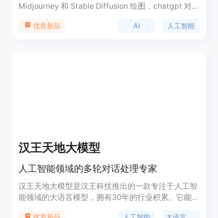
Midjourney 和 Stable Diffusion 绘图，chatgpt 对
话，抠图，去除水印，魔法抹除，图片变清，无损放
AI
人工智能
优质新品
大等功能。我们提供智能问答功能，可联网搜索，任
务式 (基于 AutoGPT)，学术助理，上传文件，数学
解题等。同时，我们还提供抠图、放大变清、转矢量
图、人脸融合等图片处理功能。产品定价根据具体功
能和使用情况而定，定位于提供高质量的 AI 服务。
汉王天地大模型
人工智能领域的多轮对话处理专家
汉王天地大模型是汉王科技推出的一款专注于人工智
能领域的大语言模型，拥有30年的行业积累。它能
够实现多轮对话，高效处理任务，并深耕办公、教
人工智能
大语言模型
优质新品