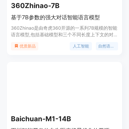
360Zhinao-7B
基于7B参数的强大对话智能语言模型
360Zhinao是由奇虎360开源的一系列7B规模的智能
语言模型,包括基础模型和三个不同长度上下文的对
话模型。这些模型经过大规模中英文语料预训练,在
人工智能
自然语言处理
优质新品
自然语言理解、知识、数学、代码生成等多种任务上
表现出色,并具有强大的长文本对话能力。模型可用
于各种对话式应用的开发和部署。
Baichuan-M1-14B