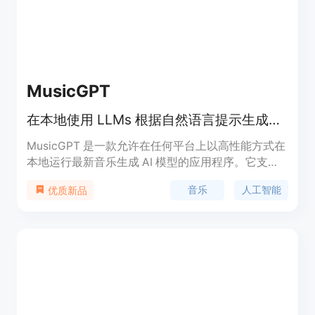
MusicGPT
在本地使用 LLMs 根据自然语言提示生成音乐。
MusicGPT 是一款允许在任何平台上以高性能方式在
本地运行最新音乐生成 AI 模型的应用程序。它支持
文本条件音乐生成、旋律条件音乐生成以及不确定长
音乐
人工智能
优质新品
度 / 无限音乐流。产品优势在于无需安装重型依赖如
Python 或机器学习框架，能够本地运行 AI 模型，提
供自然语言提示生成音乐的功能。