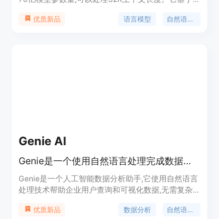
260TB的多语言训练语料,拥有强大的语言理解能力,
语言模型
自然语言处理
优质新品
可以广泛应用于内容创作、知识问答、逻辑推理、代
码生成等场景,持续为用户提供安全可靠的人机交互
体验。该模型已通过严格的安全合规检测,输出结果
安全合规。
Genie AI
Genie是一个使用自然语言处理完成数据查询和分析的人工智能助手
Genie是一个人工智能数据分析助手,它使用自然语言
处理技术帮助企业用户查询和可视化数据,无需复杂
的SQL语句。Genie可以分析、概括并可视化数据,极
数据分析
自然语言处理
优质新品
大地提高了企业的工作效率。