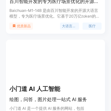
百川智能开发的专为医疗场景优化的开源大语言模型，具备卓越的通用能力和医疗领域性能。
Baichuan-M1-14B 是由百川智能开发的开源大语言
模型，专为医疗场景优化。它基于20万亿token的高
质量医疗与通用数据训练，覆盖20多个医疗科室，具
大语言模型
医疗
优质新品
备强大的上下文理解和长序列任务表现能力。该模型
在医疗领域表现出色，同时在通用任务中也达到了同
尺寸模型的效果。其创新的模型结构和训练方法使其
在医疗推理、病症判断等复杂任务中表现出色，为医
疗领域的人工智能应用提供了强大的支持。
小门道 AI 人工智能
绘图，问答，图片处理一站式 AI 服务
小门道 AI 是一个提供 AI 服务的网站，包括