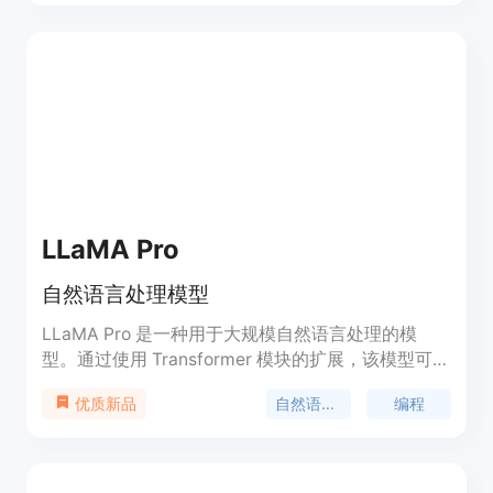
效率。
LLaMA Pro
自然语言处理模型
LLaMA Pro 是一种用于大规模自然语言处理的模
型。通过使用 Transformer 模块的扩展，该模型可以
在不遗忘旧知识的情况下，高效而有效地利用新语料
自然语言处理
编程
优质新品
库来提升模型的知识。LLaMA Pro 具有出色的性
能，在通用任务、编程和数学方面都表现出色。它是
基于 LLaMA2-7B 进行初始化的通用模型。LLaMA
Pro 和其指导类模型（LLaMA Pro-Instruct）在各种