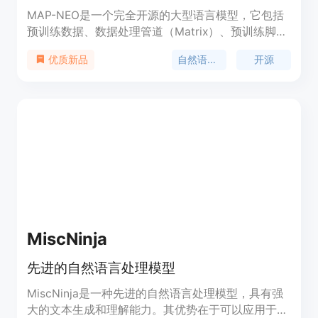
MAP-NEO是一个完全开源的大型语言模型，它包括
预训练数据、数据处理管道（Matrix）、预训练脚本
和对齐代码。该模型从零开始训练，使用了4.5T的英
自然语言处理
开源
优质新品
文和中文token，展现出与LLaMA2 7B相当的性能。
MAP-NEO在推理、数学和编码等具有挑战性的任务
中表现出色，超越了同等规模的模型。为了研究目
的，我们致力于实现LLM训练过程的完全透明度，因
此我们全面发布了MAP-NEO，包括最终和中间检查
点、自训练的分词器、预训练语料库以及高效稳定的
优化预训练代码库。
MiscNinja
先进的自然语言处理模型
MiscNinja是一种先进的自然语言处理模型，具有强
大的文本生成和理解能力。其优势在于可以应用于多