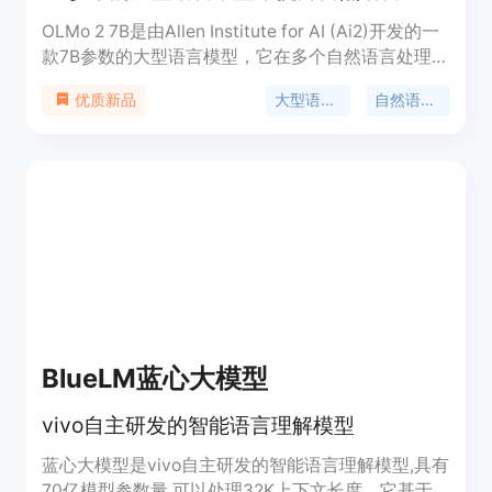
OLMo 2 7B是由Allen Institute for AI (Ai2)开发的一
款7B参数的大型语言模型，它在多个自然语言处理任
务上展现出色的表现。该模型通过在大规模数据集上
大型语言模型
自然语言处理
优质新品
的训练，能够理解和生成自然语言，支持多种语言模
型相关的科研和应用。OLMo 2 7B的主要优点包括其
大规模的参数量，使得模型能够捕捉到更加细微的语
言特征，以及其开源的特性，促进了学术界和工业界
的进一步研究和应用。
BlueLM蓝心大模型
vivo自主研发的智能语言理解模型
蓝心大模型是vivo自主研发的智能语言理解模型,具有
70亿模型参数量,可以处理32K上下文长度。它基于