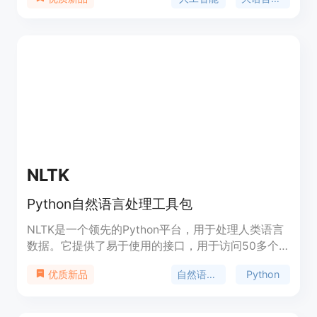
育、人文等多个垂直细分领域。该模型通过从人类反
馈中进行强化学习，不断优化自身智能，提供包括智
能校对、自动翻译、法律咨询、绘画生成、文案生成
等在内的多样化服务，以赋能法律、人文、办公、教
育、医养等行业，提升效率和创意。
NLTK
Python自然语言处理工具包
NLTK是一个领先的Python平台，用于处理人类语言
数据。它提供了易于使用的接口，用于访问50多个
语料库和词汇资源，如WordNet，并提供了一套文本
自然语言处理
Python
优质新品
处理库，用于分类、标记、解析和语义推理。它还提
供了工业级NLP库的封装，并有一个活跃的讨论论
坛。NLTK适用于语言学家、工程师、学生、教育