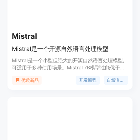
Mistral
Mistral是一个开源自然语言处理模型
Mistral是一个小型但强大的开源自然语言处理模型,
可适用于多种使用场景。Mistral 7B模型性能优于
Llama 2 13B模型,拥有自然的编程能力和8000个序
开发编程
自然语言处理
优质新品
列长度。Mistral采用Apache 2.0许可证发布,易于在
任何云端和个人电脑GPU上部署使用。