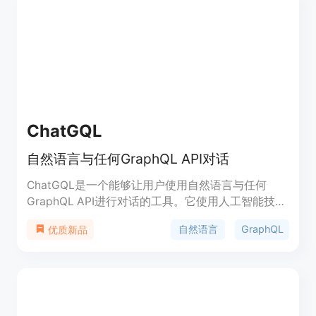
灵活，适合个人开发者和企业用户。
ChatGQL
自然语言与任何GraphQL API对话
ChatGQL是一个能够让用户使用自然语言与任何
GraphQL API进行对话的工具。它使用人工智能技
术，让用户能够以自然的方式与API进行交互。
自然语言
GraphQL
优质新品
ChatGQL提供了简单易用的界面，用户可以直接在
聊天窗口中输入问题或指令，然后ChatGQL会将其
转化为GraphQL API可以理解的语言，并返回相应的
结果。ChatGQL的优势在于它能够大大简化与
GraphQL API的交互过程，使得开发者能够更加高效
地使用API。