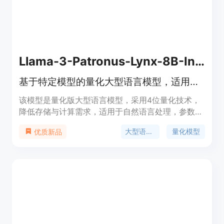
Llama-3-Patronus-Lynx-8B-Instruct-Q4_K_M-GGUF
基于特定模型的量化大型语言模型，适用于自然语言处理等任务。
该模型是量化版大型语言模型，采用4位量化技术，
降低存储与计算需求，适用于自然语言处理，参数量
8.03B，免费且可用于非商业用途，适合资源受限环
大型语言模型
量化模型
优质新品
境下高性能语言应用需求者。