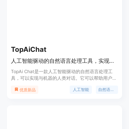
基准测试中均取得了先进的性能，展示了在智能代理
中进行推理和处理各种任务的巨大潜力。该模型为将
自然语言和编程语言进行整合提供了宝贵的见解，为
在各种环境中有效运作的先进语言代理的开发奠定了
坚实的基础。
TopAiChat
人工智能驱动的自然语言处理工具，实现与机器的人类对话
TopAi Chat是一款人工智能驱动的自然语言处理工
具，可以实现与机器的人类对话。它可以帮助用户更
快速、更高效地生成相关、引人入胜的内容。TopAi
人工智能
自然语言处理
优质新品
Chat使用先进的AI技术，能够模拟人类的对话方式，
让用户能够与机器进行自然流畅的交流。无论是聊
天、问答、还是获取信息，TopAi Chat都能提供准
确、快速、有趣的回答和服务。通过TopAi Chat，用
户可以提升内容生成的效率，节省时间和精力。