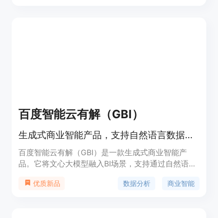
百度智能云有解（GBI）
生成式商业智能产品，支持自然语言数据分析
百度智能云有解（GBI）是一款生成式商业智能产
品。它将文心大模型融入BI场景，支持通过自然语言
对话式交互执行数据查询与分析，实现"任意表，随
数据分析
商业智能
优质新品
便问"，为企业客户建立"对话即洞察"的数据分析新范
式。主要功能包括任意表格即传即问、自然语言数据
查询、专业知识注入和复杂计算逻辑等。产品优势在