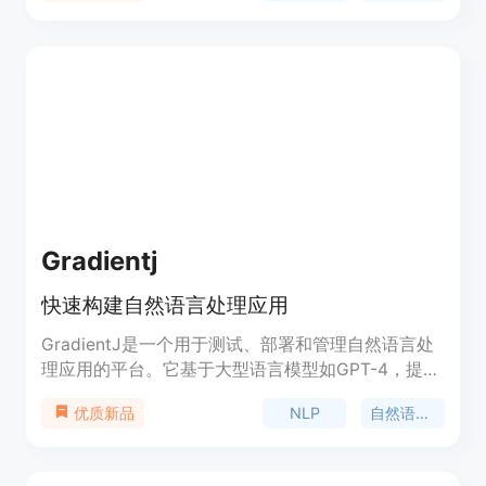
管理其长期记忆，从而提供更广泛的应用范围。该模
型是开源的，由Linux Foundation认可，并且接受社
区的GPU集群时间捐赠以支持训练。
Gradientj
快速构建自然语言处理应用
GradientJ是一个用于测试、部署和管理自然语言处
理应用的平台。它基于大型语言模型如GPT-4，提供
快速构建NLP应用的能力。用户可以使用GradientJ
NLP
自然语言处理
优质新品
开发自定义的文本生成、问答系统、聊天机器人等
NLP应用。GradientJ提供简单易用的接口和工具，
让开发者能够快速上手并实现自己的用例。定价方案