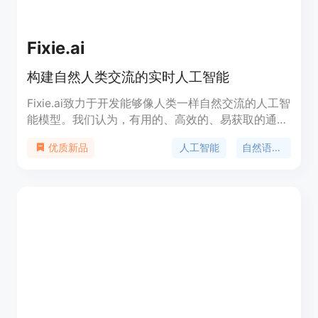
Fixie.ai
构建自然人类交流的实时人工智能
Fixie.ai致力于开发能够像人类一样自然交流的人工智
能模型。我们认为，有用的、高效的、易获取的通用
人工智能（AGI）将需要能够在快节奏、模糊不清的
人工智能
自然语言处理
优质新品
自然人类交流世界中运作的模型。我们正在解决的问
题是构建Ultravox，一个开源的、最先进的语音到语
音模型；构建处理WebRTC上LLMs实时通信的最佳
堆栈；在Town上构建新体验；在TheFastest.ai上跟
踪模型和提供商的延迟；以及在AI领域探索可能性的
边界。