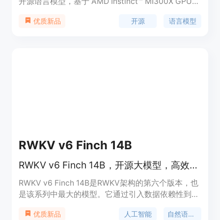
开源语言模型，基于 AMD Instinct™ MI300X GPU
训练而成。该模型在性能上显著优于同尺寸的其他开
开源
语言模型
优质新品
源语言模型，并且在功能上与 Llama-3.2-3B 和
Qwen2.5-3B 等模型相媲美。Instella 提供模型权
重、训练代码和训练数据，旨在推动开源语言模型的
发展。其主要优点包括高性能、开源开放以及对
AMD 硬件的优化支持。
RWKV v6 Finch 14B
RWKV v6 Finch 14B，开源大模型，高效处理长文本。
RWKV v6 Finch 14B是RWKV架构的第六个版本，也
是该系列中最大的模型。它通过引入数据依赖性到
token shift和time-mixing中，提高了处理长文本时
人工智能
自然语言处理
优质新品
的效率。Finch 14B模型在处理提示时，能够更好地