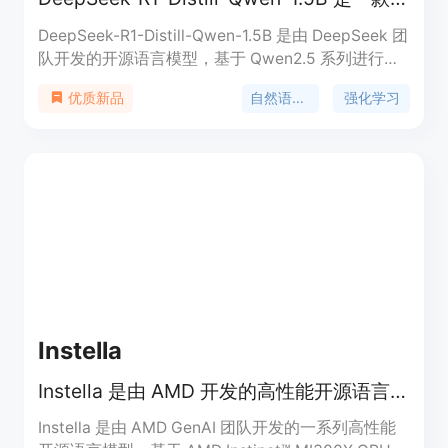
DeepSeek-R1-Distill-Qwen-1.5B 是由 DeepSeek 团
队开发的开源语言模型，基于 Qwen2.5 系列进行蒸
馏优化。该模型通过大规模强化学习和数据蒸馏技
自然语言处理
强化学习
优质新品
术，显著提升了推理能力和性能，同时保持了较小的
模型体积。它在多项基准测试中表现出色，尤其在数
学、代码生成和推理任务中具有显著优势。该模型支
持商业使用，并允许用户进行修改和衍生作品开发，
适合研究机构和企业用于开发高性能的自然语言处理
应用。
Instella
Instella 是由 AMD 开发的高性能开源语言模型，专为加速开源语言模型的发展而设计。
Instella 是由 AMD GenAI 团队开发的一系列高性能