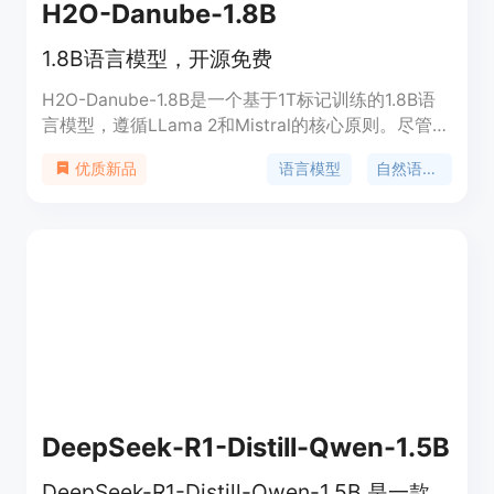
H2O-Danube-1.8B
1.8B语言模型，开源免费
H2O-Danube-1.8B是一个基于1T标记训练的1.8B语
言模型，遵循LLama 2和Mistral的核心原则。尽管我
们的模型在训练时使用的总标记数量明显少于类似规
语言模型
自然语言处理
优质新品
模的参考模型，但在多个基准测试中表现出极具竞争
力的指标。此外，我们还发布了一个经过监督微调和
直接偏好优化训练的聊天模型。我们将H2O-
Danube-1.8B以Apache 2.0许可证开放源代码，进一
步将大型语言模型民主化，让更广泛的受众经济地受
益。
DeepSeek-R1-Distill-Qwen-1.5B
DeepSeek-R1-Distill-Qwen-1.5B 是一款高效推理的开源语言模型，适用于多种自然语言处理任务。