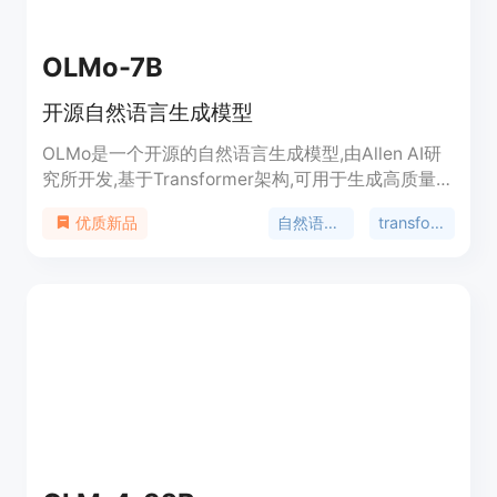
OLMo-7B
开源自然语言生成模型
OLMo是一个开源的自然语言生成模型,由Allen AI研
究所开发,基于Transformer架构,可用于生成高质量的
英文文本。它具有生成长度可达4096个token的长文
自然语言生成
transformer
优质新品
本的能力。OLMo-7B是目前公开的参数量最大的开
源英文语言模型之一,拥有69亿参数,在多个英文NLP
任务上的表现优于同类模型。它可用于文本生成、任
务导向的微调等多种自然语言处理任务。