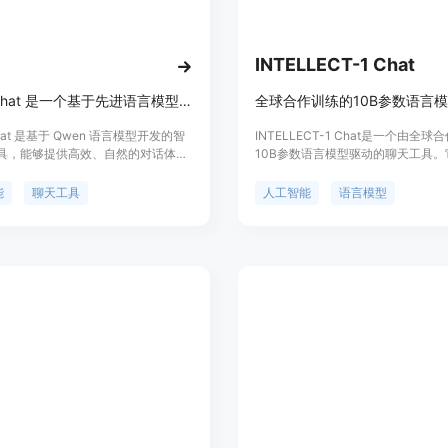
INTELLECT-1 Chat
Qwen Chat 是一个基于先进语言模型的人工智能聊天工具，提供智能对话和多种功能。
Chat 是基于 Qwen 语言模型开发的智
INTELLECT-1 Chat是一个由全
具，能够提供高效、自然的对话体
10B参数语言模型驱动的聊天工具。
过先进的自然语言处理技术，理解用
人工智能领域中大规模语言模型的最
生成高质量的回复。该产品适用于多
通过分散式训练，提高了模型的多样
能
聊天工具
人工智能
语言模型
包括日常聊天、信息查询、语言学习
性。这种技术的主要优点包括能够理
要优点是响应速度快、对话质量高，
自然语言，提供流畅的对话体验，并
处理多种语言。产品目前以网页形式
理大量的语言数据。产品背景信息显
，未来可能会扩展到更多平台。
一个首次展示分散式训练可能性的演
使用且富有趣味性。价格方面，页面
录以保存和重访聊天的功能，暗示了
费或会员服务模式。