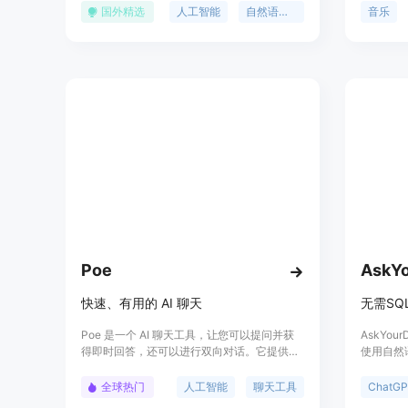
快节奏、模糊不清的自然人类交流世界中运作
生成以及
国外精选
人工智能
自然语言处理
音乐
的模型。我们正在解决的问题是构建
在于无需安
Ultravox，一个开源的、最先进的语音到语音
框架，能
模型；构建处理WebRTC上LLMs实时通信的
示生成音
最佳堆栈；在Town上构建新体验；在
TheFastest.ai上跟踪模型和提供商的延迟；以
及在AI领域探索可能性的边界。
Poe
AskYo
快速、有用的 AI 聊天
无需S
Poe 是一个 AI 聊天工具，让您可以提问并获
AskYou
得即时回答，还可以进行双向对话。它提供了
使用自然
GPT-4、gpt-3.5-turbo、Anthropic 的
句。用户
Claude 等各种不同的机器人。
据库,通
全球热门
人工智能
聊天工具
ChatG
据、插入