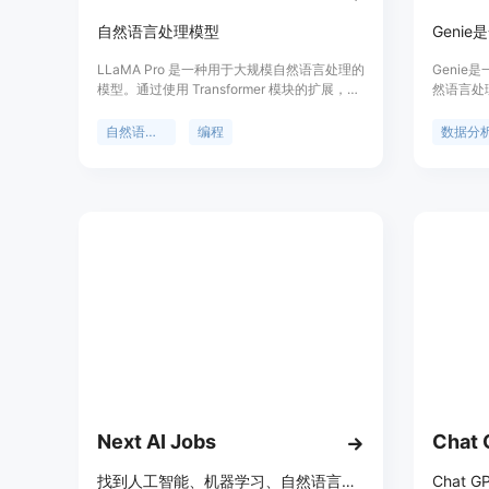
自然语言处理模型
LLaMA Pro 是一种用于大规模自然语言处理的
Geni
模型。通过使用 Transformer 模块的扩展，该
然语言处
模型可以在不遗忘旧知识的情况下，高效而有
据,无需复
效地利用新语料库来提升模型的知识。LLaMA
括并可视
自然语言处理
编程
数据分
Pro 具有出色的性能，在通用任务、编程和数
率。
学方面都表现出色。它是基于 LLaMA2-7B 进
行初始化的通用模型。LLaMA Pro 和其指导类
模型（LLaMA Pro-Instruct）在各种基准测试
中均取得了先进的性能，展示了在智能代理中
进行推理和处理各种任务的巨大潜力。该模型
为将自然语言和编程语言进行整合提供了宝贵
的见解，为在各种环境中有效运作的先进语言
代理的开发奠定了坚实的基础。
Next AI Jobs
Chat
找到人工智能、机器学习、自然语言处理和数据科学等领域的最佳AI工作和职业机会。
Chat