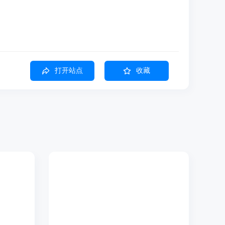
力
打开站点
收藏