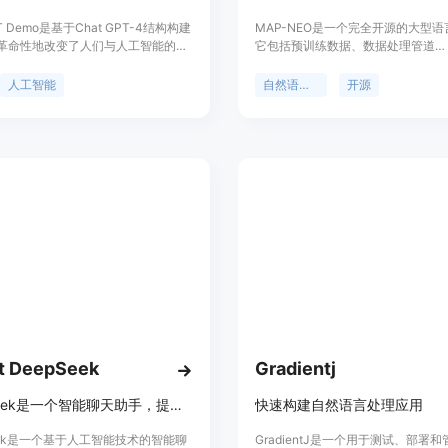
PT Demo是基于Chat GPT-4结构构建
MAP-NEO是一个完全开源的大型
革命性地改变了人们与人工智能的互
它包括预训练数据、数据处理管道
它采用先进的机器学习算法和灵活的
（Matrix）、预训练脚本和对齐代
重要的优点之一是允许用户免费使
从零开始训练，使用了4.5T的英文
人工智能
自然语言处理
开源
登录。该产品具有以下功能：聊天对
token，展现出与LLaMA2 7B相当
智能回答和建议。
MAP-NEO在推理、数学和编码等
的任务中表现出色，超越了同等规模
为了研究目的，我们致力于实现LL
的完全透明度，因此我们全面发布了M
NEO，包括最终和中间检查点、自
器、预训练语料库以及高效稳定的优
代码库。
t DeepSeek
Gradientj
DeepSeek是一个智能聊天助手，提供高效的人工智能对话服务。
快速构建自然语言处理应用
eek是一个基于人工智能技术的智能聊
GradientJ是一个用于测试、部署