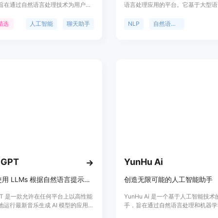
旨在通过自然语言处理技术为用户提
语言处理应用的平台。它基于大型语
智能的对话体验。它能够理解用户的
GPT-4，提供快速构建NLP应用的
供准确的回答，适用于多种场景，包
可以使用GradientJ开发自定义的
精选
人工智能
聊天助手
NLP
自然语言处理
话、信息查询和问题解答。
问答系统、聊天机器人等NLP应用。
eek的核心优势在于其强大的语言理解
GradientJ提供简单易用的接口和
力，能够为用户提供流畅的交互体
发者能够快速上手并实现自己的用例
品目前以网站形式提供服务，适合需
案灵活，适合个人开发者和企业用户
取信息和进行智能对话的用户。
cGPT
YunHu Ai
在本地使用 LLMs 根据自然语言提示生成音乐。
创造无限可能的人工智能助手
GPT 是一款允许在任何平台上以高性能
YunHu Ai 是一个基于人工智能技
地运行最新音乐生成 AI 模型的应用程
手，旨在通过自然语言处理和机器学
持文本条件音乐生成、旋律条件音乐
为用户提供高效、智能的对话体验。