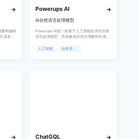
Powerups AI
AI自然语言处理模型
式创建和编辑
Powerups AI是一款基于人工智能技术的自然
生成各种
语言处理模型，具有极高的语言理解和生成能
片、
力。该模型可以用于文本生成、语言翻译、对
。你可以使用
话生成等多个领域，可以帮助用户快速生成高
人工智能
自然语言处理
品或背景
质量的文本内容，提高工作效率。
er还提供了
合适的功
括个人、
ChatGQL