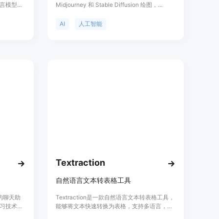
言模型如
Midjourney 和 Stable Diffusion 绘图，
能力。用户
chatgpt 对话，抠图，去除水印，魔法抹除，
文本生成、
图片变清，无损放大等功能。我们提供智能问
AI
人工智能
答功能，可联网搜索，任务式 (基于
工具，让开
AutoGPT)，学术助理，上传文件，数学解题
。定价方
等。同时，我们还提供抠图、放大变清、转矢
。
量图、人脸融合等图片处理功能。产品定价根
据具体功能和使用情况而定，定位于提供高质
量的 AI 服务。
Textraction
自然语言文本转表格工具
术的聊天助
Textraction是一款自然语言文本转表格工具，
习技术，
能够将文本快速转换为表格，支持多语言，提
它能够理
供无限可能的实体提取，具有快速易用、自然