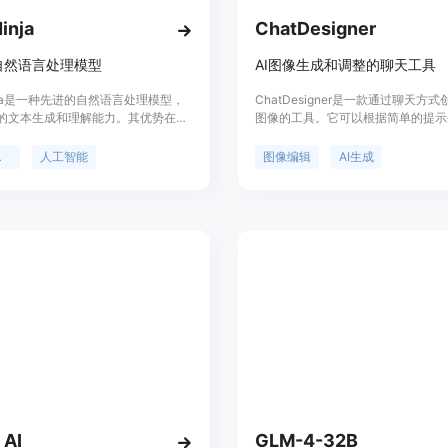
inja
ChatDesigner
自然语言处理模型
AI图像生成和调整的聊天工具
inja是一种先进的自然语言处理模型，
ChatDesigner是一款通过聊天方
的文本生成和理解能力。其优势在于
图像的工具。它可以根据简单的提示
于多种领域，如智能对话系统、文本
风格的图像，包括头像照片、产品照
动翻译等。定价根据使用情况而定，
Halloween照片、3D卡通照片等
处理
人工智能
图像编辑
AI生成
开发者和企业提供强大的自然语言处
文本指令轻松编辑图像，调整目标物
案。
的位置、颜色和样式。ChatDesign
多种使用场景和标签，方便用户选择
能。它适用于各种图像编辑需求，包
商业、教育等领域。
 AI
GLM-4-32B