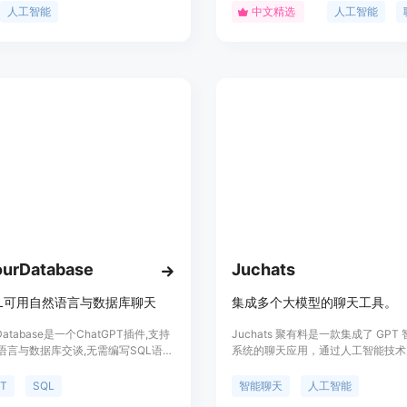
不确定长度 / 无限音乐流。产品优势
解用户的需求，提供准确的信息和建
人工智能
中文精选
人工智能
装重型依赖如 Python 或机器学习
用户解决问题。YunHu Ai 以其强
够本地运行 AI 模型，提供自然语言提
解能力、快速响应和用户友好的界面
乐的功能。
户的喜爱。
urDatabase
Juchats
QL可用自然语言与数据库聊天
集成多个大模型的聊天工具。
rDatabase是一个ChatGPT插件,支持
Juchats 聚有料是一款集成了 GPT
语言与数据库交谈,无需编写SQL语
系统的聊天应用，通过人工智能技术
可以简单连接自己的SQL或NoSQL数
供智能聊天助手服务。具有多种会员
过聊天的方式获取数据洞察、可视化数
择，包括基础会员、高级会员和极限
PT
SQL
智能聊天
人工智能
测试数据、设计表结构等,提升工作效
足用户不同需求。