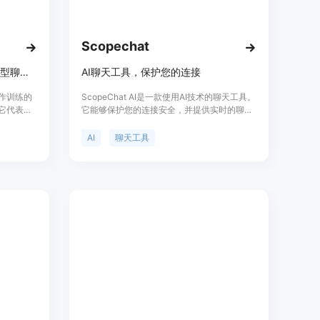
Scopechat
全球合作训练的10B参数语言模型聊天工具
AI聊天工具，保护您的连接
球合作训练的
ScopeChat AI是一款使用AI技术的聊天工具。
它代表了
它能够保护您的连接安全，并提供实时的聊天
新进展，
功能。ScopeChat AI具有高效的性能和可靠的
性和适应
安全性。它提供了丰富的功能，适用于各种场
AI
聊天工具
解和生成
景和行业。定价灵活，满足不同用户的需求。
且能够处
示，这是
示，易于
提供了登
可能的付