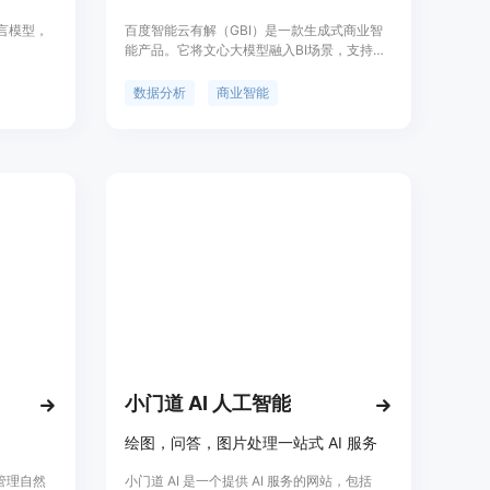
语言模型，
百度智能云有解（GBI）是一款生成式商业智
能产品。它将文心大模型融入BI场景，支持通
码。该模型
过自然语言对话式交互执行数据查询与分析，
和中文
实现"任意表，随便问"，为企业客户建立"对话
数据分析
商业智能
的性能。
即洞察"的数据分析新范式。主要功能包括任意
具有挑战性
表格即传即问、自然语言数据查询、专业知识
的模型。
注入和复杂计算逻辑等。产品优势在于打破传
M训练过程
统预置模版限制，支持跨领域迁移应用场景。
AP-
定价暂未公开，根据不同接入方案会有差异。
训练的分词
化预训练
小门道 AI 人工智能
绘图，问答，图片处理一站式 AI 服务
和管理自然
小门道 AI 是一个提供 AI 服务的网站，包括