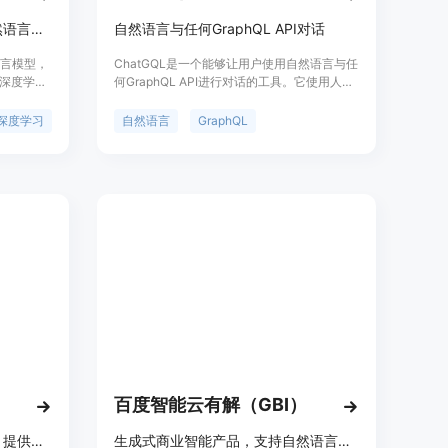
强大的语言模型，支持多种自然语言处理任务。
自然语言与任何GraphQL API对话
语言模型，
ChatGQL是一个能够让用户使用自然语言与任
深度学习
何GraphQL API进行对话的工具。它使用人工
和回答复
智能技术，让用户能够以自然的方式与API进
业应用和
行交互。ChatGQL提供了简单易用的界面，用
深度学习
自然语言
GraphQL
然语言处
户可以直接在聊天窗口中输入问题或指令，然
后ChatGQL会将其转化为GraphQL API可以理
解的语言，并返回相应的结果。ChatGQL的优
势在于它能够大大简化与GraphQL API的交互
过程，使得开发者能够更加高效地使用API。
百度智能云有解（GBI）
一个完全开源的大型语言模型，提供先进的自然语言处理能力。
生成式商业智能产品，支持自然语言数据分析