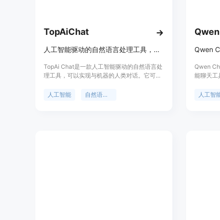
TopAiChat
Qwen
人工智能驱动的自然语言处理工具，实现与机器的人类对话
TopAi Chat是一款人工智能驱动的自然语言处
Qwen 
理工具，可以实现与机器的人类对话。它可以
能聊天工
帮助用户更快速、更高效地生成相关、引人入
验。它通
胜的内容。TopAi Chat使用先进的AI技术，能
户输入并
人工智能
自然语言处理
人工智
够模拟人类的对话方式，让用户能够与机器进
种场景，
行自然流畅的交流。无论是聊天、问答、还是
等。其主
获取信息，TopAi Chat都能提供准确、快速、
并且能够
有趣的回答和服务。通过TopAi Chat，用户可
提供服务
以提升内容生成的效率，节省时间和精力。