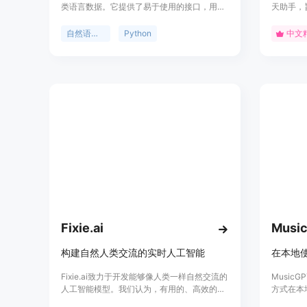
类语言数据。它提供了易于使用的接口，用于
天助手，
访问50多个语料库和词汇资源，如WordNet，
供高效、
并提供了一套文本处理库，用于分类、标记、
问题并提
自然语言处理
Python
中文
解析和语义推理。它还提供了工业级NLP库的
括日常对
封装，并有一个活跃的讨论论坛。NLTK适用
DeepS
于语言学家、工程师、学生、教育者、研究人
和生成能
员和行业用户。NLTK可以免费使用，并且是
验。该产
一个开源的社区驱动项目。
要快速获
Fixie.ai
Musi
构建自然人类交流的实时人工智能
Fixie.ai致力于开发能够像人类一样自然交流的
Music
人工智能模型。我们认为，有用的、高效的、
方式在本
易获取的通用人工智能（AGI）将需要能够在
序。它支