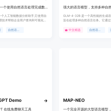
Genie是一个使用自然语言处理完成数据查询和分析的人工智能助手
e是一个人工智能数据分析助手,它使用自
GLM-4-32B 是一个高性能的生成
理技术帮助企业用户查询和可视化数
旨在处理多种自然语言任务。它通过
杂的SQL语句。Genie可以分析、概
技术训练而成，能够生成连贯的文本
化数据,极大地提高了企业的工作效
杂问题。该模型适用于学术研究、商
析
自然语言处理
中文精选
自然语言处理
开发者，价格合理，定位精准，是自
理领域的领先产品。
 GPT Demo
MAP-NEO
 GPT 在线免费聊天工具