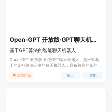
Open-GPT 开放版·GPT聊天机器人
基于GPT算法的智能聊天机器人
Open-GPT 开放版·直连GPT聊天机器人，是一款基
于的GPT算法开发的聊天机器人，具备较高的智能度
和语言理解能力，可以进行智能问答、闲聊、教育咨
聊天
智能
优质新品
询等多种交互，为用户提供更加便利和快捷的服务。
系统聊天记录不会被上传到第三方服务器，用户的隐
私得到了更好的保护。