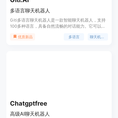
多语言聊天机器人
Giti多语言聊天机器人是一款智能聊天机器人，支持
100多种语言，具备自然流畅的对话能力。它可以理
解您的母语并与您进行智能对话。无论您想聊天、咨
多语言
聊天机器人
优质新品
询问题还是寻求娱乐，Giti都能为您提供准确、有趣
的回答。
Chatgptfree
高级AI聊天机器人