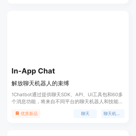
变客户支持，提高效率，同时为客户提供更好的体
验。
In-App Chat
解放聊天机器人的束缚
1Chatbot通过提供聊天SDK、API、UI工具包和60多
个消息功能，将来自不同平台的聊天机器人和技能融
合在一个界面中。无需为用户与机器人的交互构建前
聊天
聊天机器人
优质新品
端，也无需局限于使用单个自然语言理解（NLU）
库。1Chatbot能够结合多个NLUs，快速开发，保持
未来的可扩展性。价格从免费开始。