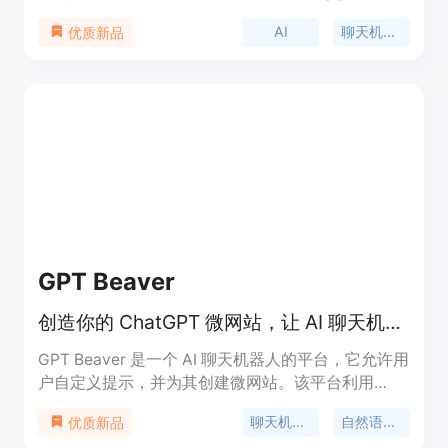
信息查询、日常咨询、技术支持等服务。这款产品通
AI
聊天机器人
优质新品
过模仿人类的对话方式，为用户提供了一个直观、便
捷的交互体验。它主要的优点包括快速响应、高准确
率的语义理解以及个性化的服务体验。Ai Chat机器
人Plus适用于需要快速、智能对话解决方案的个人和
企业用户。
GPT Beaver
创造你的 ChatGPT 微网站，让 AI 聊天机器人栩栩如生。
GPT Beaver 是一个 AI 聊天机器人的平台，它允许用
户自定义提示，并为其创建微网站。该平台利用
OpenAI 的 ChatGPT 模型为用户提供强大的自然语
聊天机器人
自然语言处理
优质新品
言处理功能。用户可以为机器人设置各种场景和功