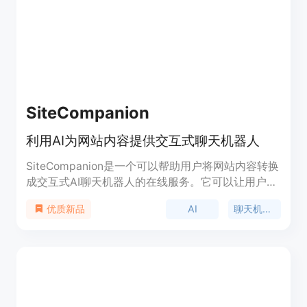
尝试Summme，为您的聊天机器人增添声音。
SiteCompanion
利用AI为网站内容提供交互式聊天机器人
SiteCompanion是一个可以帮助用户将网站内容转换
成交互式AI聊天机器人的在线服务。它可以让用户轻
松创建自定义的聊天机器人,通过自然语言交互来回
AI
聊天机器人
优质新品
答用户的问题,为用户提供即时的指导和帮助。