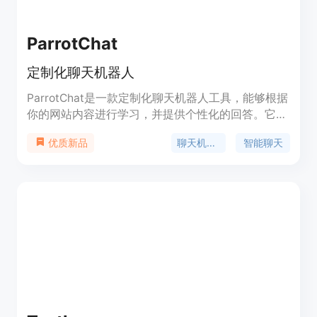
ParrotChat
定制化聊天机器人
ParrotChat是一款定制化聊天机器人工具，能够根据
你的网站内容进行学习，并提供个性化的回答。它可
以用于客户支持、电子商务、员工支持等多种场景。
聊天机器人
智能聊天
优质新品
ParrotChat集成了Shopify、WordPress等主流平
台，使用简单方便。欢迎免费试用！