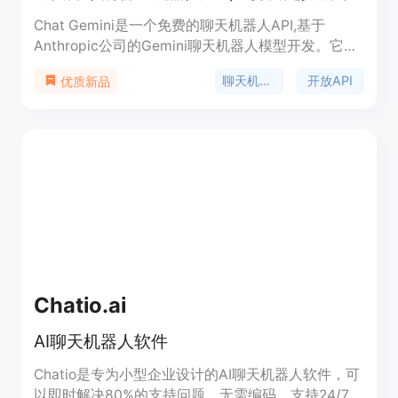
Chat Gemini是一个免费的聊天机器人API,基于
Anthropic公司的Gemini聊天机器人模型开发。它提
供了一个简单的界面,让用户可以随意与机器人聊
聊天机器人
开放API
优质新品
天。同时它还开放了API,允许开发者自定义训练机器
人,实现更智能的对话功能。
Chatio.ai
AI聊天机器人软件
Chatio是专为小型企业设计的AI聊天机器人软件，可
以即时解决80%的支持问题，无需编码，支持24/7支