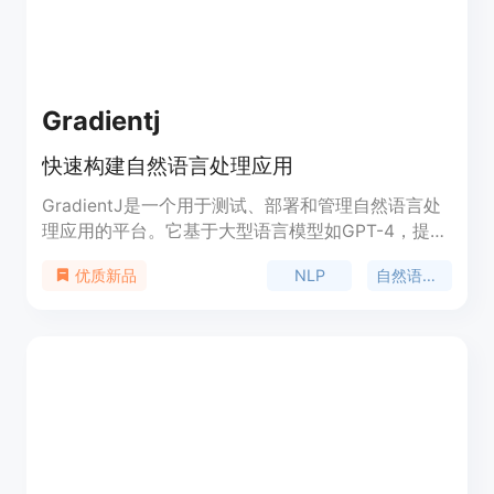
Gradientj
快速构建自然语言处理应用
GradientJ是一个用于测试、部署和管理自然语言处
理应用的平台。它基于大型语言模型如GPT-4，提供
快速构建NLP应用的能力。用户可以使用GradientJ
NLP
自然语言处理
优质新品
开发自定义的文本生成、问答系统、聊天机器人等
NLP应用。GradientJ提供简单易用的接口和工具，
让开发者能够快速上手并实现自己的用例。定价方案
灵活，适合个人开发者和企业用户。