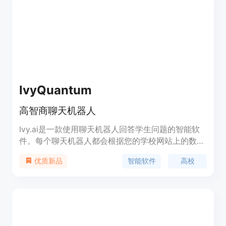
IvyQuantum
高智商聊天机器人
Ivy.ai是一款使用聊天机器人回答学生问题的智能软
件。每个聊天机器人都会根据您的学校网站上的数百
万个问题和答案进行个性化训练，提供个性化的结
智能软件
高校
优质新品
果。Ivy.ai帮助高校在学生接触人工客服之前解答他
们的问题。