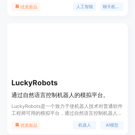
和网站，即可部署到Slack、Shopify等平台。免费加
人工智能
聊天机器人
优质新品
入，无需信用卡。
LuckyRobots
通过自然语言控制机器人的模拟平台。
LuckyRobots是一个致力于使机器人技术对普通软件
工程师可用的模拟平台，通过自然语言控制机器人执
行任务，无需依赖ROS和物理硬件。平台提供了虚拟
机器人
AI模型
优质新品
环境、物理模拟和多摄像头输入，支持用户部署和测
试端到端的AI模型。