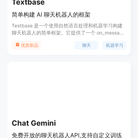
Textbase
简单构建 AI 聊天机器人的框架
Textbase 是一个使用自然语言处理和机器学习构建
聊天机器人的简单框架。它提供了一个 on_message
函数的接口，用户只需实现这个函数，Textbase 会
聊天
机器学习
优质新品
处理其他的事情。用户可以使用任何模型、库、向量
数据库和 API。未来还会推出 PyPI 包、通过
textbase deploy 进行简单的 Web 部署、SMS 集成
以及其他模型的原生集成。
Chat Gemini
免费开放的聊天机器人API,支持自定义训练