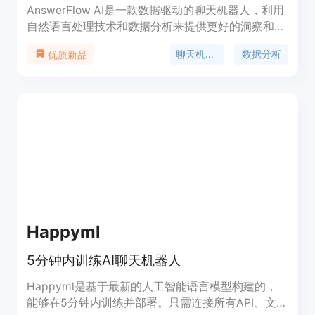
AnswerFlow AI是一款数据驱动的聊天机器人，利用
自然语言处理技术和数据分析来提供更好的洞察和自
动化。它能够连接数据源并根据您的数据训练定制的
聊天机器人
数据分析
优质新品
ChatGPT机器人，实现无代码构建、无限量定制和高
效的对话交互。
Happyml
5分钟内训练AI聊天机器人
Happyml是基于最新的人工智能语言模型构建的，
能够在5分钟内训练并部署。只需连接所有API、文件