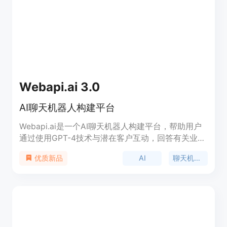
Webapi.ai 3.0
AI聊天机器人构建平台
Webapi.ai是一个AI聊天机器人构建平台，帮助用户
通过使用GPT-4技术与潜在客户互动，回答有关业务
的问题，记录客户数据并连接用户选择的任何API。
AI
聊天机器人
优质新品
用户可以选择现成的模板来快速构建自己的聊天机器
人，也可以自定义对话场景，并与各种API进行集
成。该平台支持多个渠道的集成，包括网站、
Facebook Messenger、Whatsapp、Telegram、
SMS等。用户还可以上传文件和文档，让AI搜索并提
供答案。功能强大的Webapi.ai平台适用于各种应用