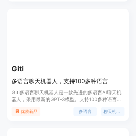
能，让机器人根据用户的输入进行智能回复。无论是
用于在线客服、虚拟助手还是其他聊天应用，GPT
Beaver 都能为用户带来更出色的聊天体验。
Giti
多语言聊天机器人，支持100多种语言
Giti多语言聊天机器人是一款先进的多语言AI聊天机
器人，采用最新的GPT-3模型。支持100多种语言，
可以自然流畅地进行对话。Giti.ai可以让您与能够理
多语言
聊天机器人
优质新品
解您母语的智能聊天机器人对话。