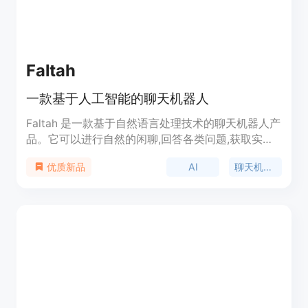
Faltah
一款基于人工智能的聊天机器人
Faltah 是一款基于自然语言处理技术的聊天机器人产
品。它可以进行自然的闲聊,回答各类问题,获取实时
信息,提供娱乐服务等。核心优势是可交流的语言数
AI
聊天机器人
优质新品
量多,回答质量高,支持多种使用场景,且不断迭代升
级。适合个人及企业客户使用。