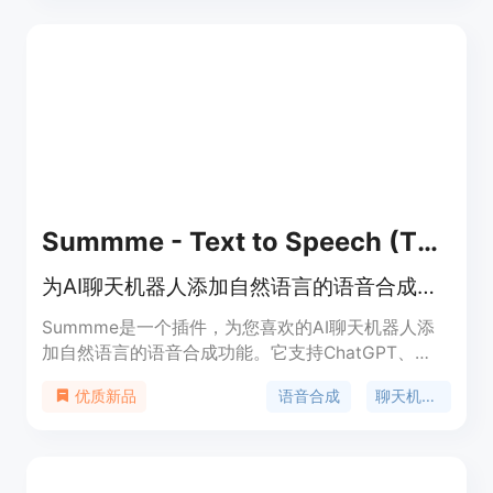
Summme - Text to Speech (TTS) for AI Chatbots
为AI聊天机器人添加自然语言的语音合成功能
Summme是一个插件，为您喜欢的AI聊天机器人添
加自然语言的语音合成功能。它支持ChatGPT、
Bard、Bing Chat、Claude.ai等多个聊天机器人平
语音合成
聊天机器人
优质新品
台。您可以自动或手动将聊天机器人的回复转换为语
音，享受更加自然的语音交流体验。Summme提供
多种语音音调和语言选择，支持调节语速，还可以根
据您的名字进行个性化问候。完全免费且无需注册。