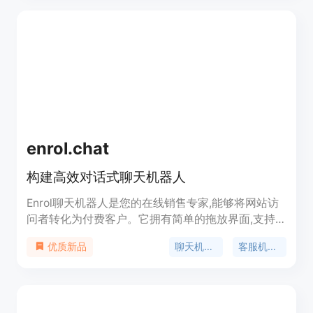
enrol.chat
构建高效对话式聊天机器人
Enrol聊天机器人是您的在线销售专家,能够将网站访
问者转化为付费客户。它拥有简单的拖放界面,支持
通过API与后端系统集成,可以通过网页、Facebook
聊天机器人
客服机器人
优质新品
Messenger以及Telegram进行全方位沟通,实现24小
时不间断的客户服务、销售渠道构建,大大节省人力
成本。