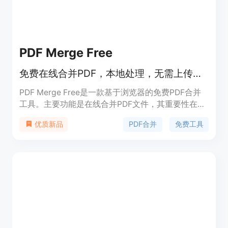
PDF Merge Free
免费在线合并PDF，本地处理，无需上传、注册和加水印
PDF Merge Free是一款基于浏览器的免费PDF合并
工具。主要功能是在线合并PDF文件，其重要性在于
为用户提供便捷、安全的PDF合并解决方案。该工具
PDF合并
免费工具
优质新品
的主要优点包括无需上传文件，确保文档隐私；无需
注册，操作简单；无水印，生成的合并文件干净可
用。产品背景是为满足用户在工作、学校和日常办公
中合并PDF文件的需求而开发。价格为免费，定位是
为需要合并PDF文件的用户提供高效、安全、便捷的
服务。