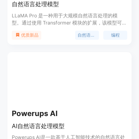
自然语言处理模型
LLaMA Pro 是一种用于大规模自然语言处理的模
型。通过使用 Transformer 模块的扩展，该模型可以
在不遗忘旧知识的情况下，高效而有效地利用新语料
自然语言处理
编程
优质新品
库来提升模型的知识。LLaMA Pro 具有出色的性
能，在通用任务、编程和数学方面都表现出色。它是
基于 LLaMA2-7B 进行初始化的通用模型。LLaMA
Pro 和其指导类模型（LLaMA Pro-Instruct）在各种
基准测试中均取得了先进的性能，展示了在智能代理
中进行推理和处理各种任务的巨大潜力。该模型为将
自然语言和编程语言进行整合提供了宝贵的见解，为
在各种环境中有效运作的先进语言代理的开发奠定了
坚实的基础。
Powerups AI
AI自然语言处理模型
Powerups AI是一款基于人工智能技术的自然语言处