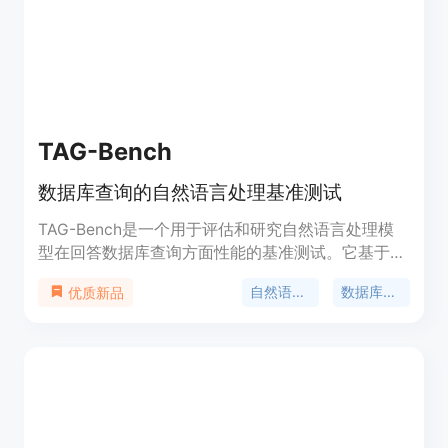
TAG-Bench
数据库查询的自然语言处理基准测试
TAG-Bench是一个用于评估和研究自然语言处理模
型在回答数据库查询方面性能的基准测试。它基于
BIRD Text2SQL基准测试构建，并通过增加对世界知
自然语言处理
数据库查询
优质新品
识或超越数据库中明确信息的语义推理要求，提高了
查询的复杂性。TAG-Bench旨在推动AI和数据库技术
的融合，通过模拟真实的数据库查询场景，为研究者
提供了一个挑战现有模型的平台。