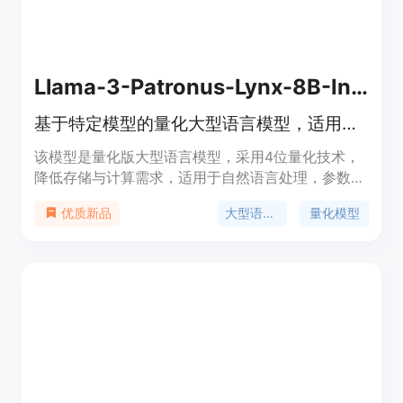
Llama-3-Patronus-Lynx-8B-Instruct-Q4_K_M-GGUF
基于特定模型的量化大型语言模型，适用于自然语言处理等任务。
该模型是量化版大型语言模型，采用4位量化技术，
降低存储与计算需求，适用于自然语言处理，参数量
8.03B，免费且可用于非商业用途，适合资源受限环
大型语言模型
量化模型
优质新品
境下高性能语言应用需求者。