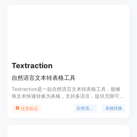
Textraction
自然语言文本转表格工具
Textraction是一款自然语言文本转表格工具，能够
将文本快速转换为表格，支持多语言，提供无限可能
的实体提取，具有快速易用、自然语言描述等优势。
自然语言处理
表格转换
优质新品
定价根据使用量计费，适用于房地产、简历、客户支
持、金融、产品列表、采购订单、教程等场景。