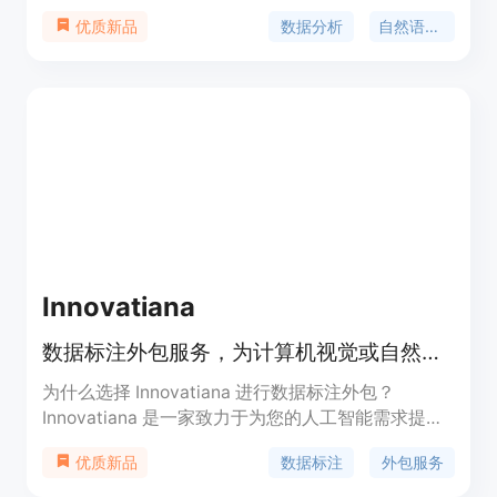
的SQL语句。Genie可以分析、概括并可视化数据,极
数据分析
自然语言处理
优质新品
大地提高了企业的工作效率。
Innovatiana
数据标注外包服务，为计算机视觉或自然语言处理模型提供数据标注和标签
为什么选择 Innovatiana 进行数据标注外包？
Innovatiana 是一家致力于为您的人工智能需求提供
有意义和有影响力的外包服务的公司。我们在马达加
数据标注
外包服务
优质新品
斯加招聘并培训我们自己的数据标注团队，为他们提
供公平的薪水、良好的工作条件和职业发展机会。我