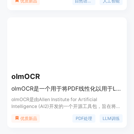
自然语言处理
人工智能
优质新品
定价根据使用情况而定，定位于为开发者和企业提供
强大的自然语言处理解决方案。
olmOCR
olmOCR是一个用于将PDF线性化以用于LLM数据集训练的工具包。
olmOCR是由Allen Institute for Artificial
Intelligence (AI2)开发的一个开源工具包，旨在将
PDF文档线性化，以便用于大型语言模型（LLM）的
PDF处理
LLM训练
优质新品
训练。该工具包通过将PDF文档转换为适合LLM处理
的格式，解决了传统PDF文档结构复杂、难以直接用
于模型训练的问题。它支持多种功能，包括自然文本