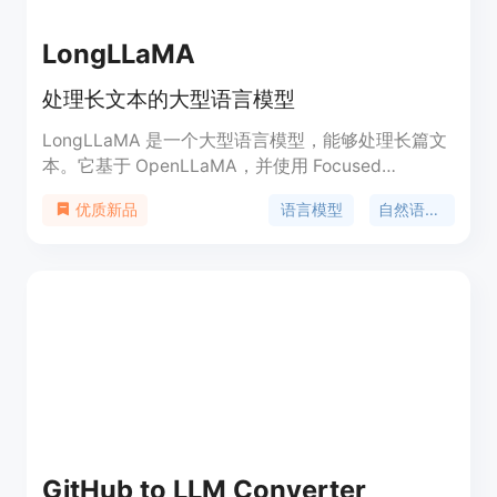
LongLLaMA
处理长文本的大型语言模型
LongLLaMA 是一个大型语言模型，能够处理长篇文
本。它基于 OpenLLaMA，并使用 Focused
Transformer (FoT) 方法进行了微调。它能够处理长
语言模型
自然语言处理
优质新品
达 256k 标记甚至更多的文本。我们提供了一个较小
的 3B 基础模型（未经过指令调整），并在 Hugging
Face 上提供了支持更长上下文的推断代码。我们的
模型权重可以作为现有实现中 LLaMA 的替代品（适
用于最多 2048 个标记的短上下文）。此外，我们还
提供了评估结果和与原始 OpenLLaMA 模型的比
较。
GitHub to LLM Converter