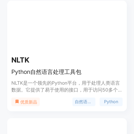
解析、多版本比较、语言过滤和SEO垃圾信息移除
等。olmOCR的主要优点是能够高效处理大量PDF文
档，并通过优化的提示策略和模型微调，提高文本解
析的准确性和效率。该工具包适用于需要处理大量
PDF数据的研究人员和开发者，尤其是在自然语言处
理和机器学习领域。
NLTK
Python自然语言处理工具包
NLTK是一个领先的Python平台，用于处理人类语言
数据。它提供了易于使用的接口，用于访问50多个
语料库和词汇资源，如WordNet，并提供了一套文本
自然语言处理
Python
优质新品
处理库，用于分类、标记、解析和语义推理。它还提
供了工业级NLP库的封装，并有一个活跃的讨论论
坛。NLTK适用于语言学家、工程师、学生、教育
者、研究人员和行业用户。NLTK可以免费使用，并
且是一个开源的社区驱动项目。