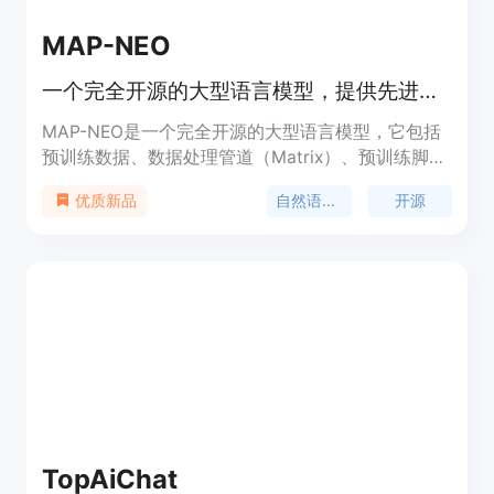
MAP-NEO
一个完全开源的大型语言模型，提供先进的自然语言处理能力。
MAP-NEO是一个完全开源的大型语言模型，它包括
预训练数据、数据处理管道（Matrix）、预训练脚本
和对齐代码。该模型从零开始训练，使用了4.5T的英
自然语言处理
开源
优质新品
文和中文token，展现出与LLaMA2 7B相当的性能。
MAP-NEO在推理、数学和编码等具有挑战性的任务
中表现出色，超越了同等规模的模型。为了研究目
的，我们致力于实现LLM训练过程的完全透明度，因
此我们全面发布了MAP-NEO，包括最终和中间检查
点、自训练的分词器、预训练语料库以及高效稳定的
优化预训练代码库。
TopAiChat