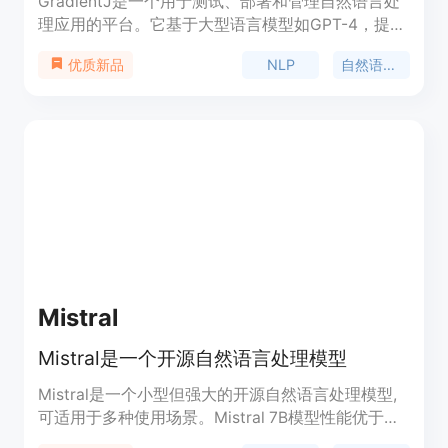
GradientJ是一个用于测试、部署和管理自然语言处
理应用的平台。它基于大型语言模型如GPT-4，提供
快速构建NLP应用的能力。用户可以使用GradientJ
NLP
自然语言处理
优质新品
开发自定义的文本生成、问答系统、聊天机器人等
NLP应用。GradientJ提供简单易用的接口和工具，
让开发者能够快速上手并实现自己的用例。定价方案
灵活，适合个人开发者和企业用户。
Mistral
Mistral是一个开源自然语言处理模型
Mistral是一个小型但强大的开源自然语言处理模型,
可适用于多种使用场景。Mistral 7B模型性能优于
Llama 2 13B模型,拥有自然的编程能力和8000个序