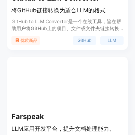
将GitHub链接转换为适合LLM的格式
GitHub to LLM Converter是一个在线工具，旨在帮
助用户将GitHub上的项目、文件或文件夹链接转换
成适合大型语言模型（LLM）处理的格式。这一工具
GitHub
LLM
优质新品
对于需要处理大量代码或文档数据的开发者和研究人
员来说至关重要，因为它简化了数据准备过程，使得
这些数据可以被更高效地用于机器学习或自然语言处
理任务。该工具由Skirano开发，提供了一个简洁的
用户界面，用户只需输入GitHub链接，即可一键转
换，极大地提高了工作效率。
Farspeak
LLM应用开发平台，提升文档处理能力。