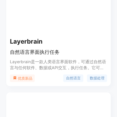
Layerbrain
自然语言界面执行任务
Layerbrain是一款人类语言界面软件，可通过自然语
言与任何软件、数据或API交互，执行任务。它可以
帮助用户省去繁琐的命令行或编程操作，提高工作效
自然语言
数据处理
优质新品
率。Layerbrain还提供了强大的数据处理和分析功
能，用户可以使用自然语言查询和分析数据。
Layerbrain的定价灵活，用户可以根据自己的需求选
择不同的套餐。