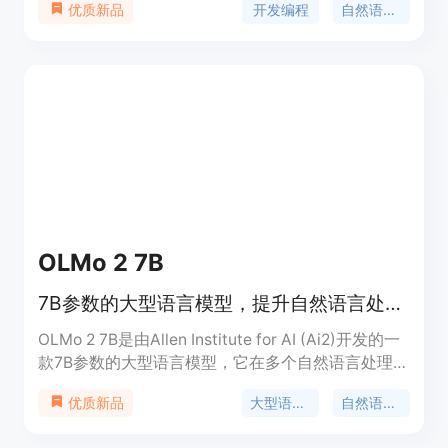
开发编程
自然语言处理
优质新品
列长度。Mistral采用Apache 2.0许可证发布,易于在
任何云端和个人电脑GPU上部署使用。
OLMo 2 7B
7B参数的大型语言模型，提升自然语言处理能力
OLMo 2 7B是由Allen Institute for AI (Ai2)开发的一
款7B参数的大型语言模型，它在多个自然语言处理任
务上展现出色的表现。该模型通过在大规模数据集上
大型语言模型
自然语言处理
优质新品
的训练，能够理解和生成自然语言，支持多种语言模
型相关的科研和应用。OLMo 2 7B的主要优点包括其