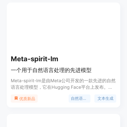
大规模的参数量，使得模型能够捕捉到更加细微的语
言特征，以及其开源的特性，促进了学术界和工业界
的进一步研究和应用。
Meta-spirit-lm
一个用于自然语言处理的先进模型
Meta-spirit-lm是由Meta公司开发的一款先进的自然
语言处理模型，它在Hugging Face平台上发布。这
款模型在处理语言相关的任务时表现出色，如文本生
自然语言处理
文本生成
优质新品
成、翻译、问答等。它的重要性在于能够理解和生成
自然语言，极大地推动了人工智能在语言理解领域的
进步。该模型在开源社区中受到广泛关注，可以用于
研究和商业用途，但需遵守FAIR Noncommercial
Research License。