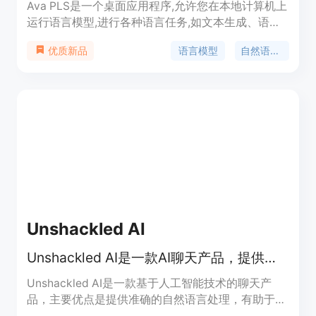
Ava PLS是一个桌面应用程序,允许您在本地计算机上
运行语言模型,进行各种语言任务,如文本生成、语法
纠正、改写、摘要、数据提取等。具有强大的功能,
语言模型
自然语言处理
优质新品
注重隐私,一体化设计,易于上手使用。
Unshackled AI
Unshackled AI是一款AI聊天产品，提供强大的自然语言处理功能。
Unshackled AI是一款基于人工智能技术的聊天产
品，主要优点是提供准确的自然语言处理，有助于用
户快速解决问题。产品定位为帮助用户高效沟通，不