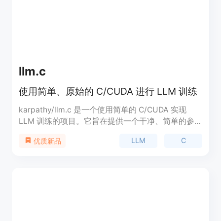
llm.c
使用简单、原始的 C/CUDA 进行 LLM 训练
karpathy/llm.c 是一个使用简单的 C/CUDA 实现
LLM 训练的项目。它旨在提供一个干净、简单的参
考实现,同时也包含了更优化的版本,可以接近
LLM
C
优质新品
PyTorch 的性能,但代码和依赖大大减少。目前正在
开发直接的 CUDA 实现、使用 SIMD 指令优化 CPU
版本以及支持更多现代架构如 Llama2、Gemma
等。