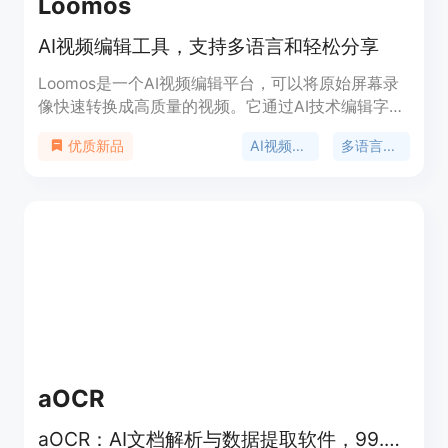
Loomos
AI视频编辑工具，支持多语言和轻松分享
Loomos是一个AI视频编辑平台，可以将原始屏幕录
像快速转换成高质量的视频。它通过AI技术编辑字
幕，去除多余的“嗯”和“啊”，并提供20多种语言的翻
AI视频编辑
多语言支持
优质新品
译和专业的AI配音。这个平台特别适合需要快速制作
专业视频演示、广告和销售视频的用户。Loomos提
供了多种定价计划，满足不同用户的需求，从免费计
划到企业定制计划，用户可以根据自己的预算和需求
选择合适的服务。
aOCR
aOCR：AI文档解析与数据提取软件，99.2%准确率，实时处理，多语言支持