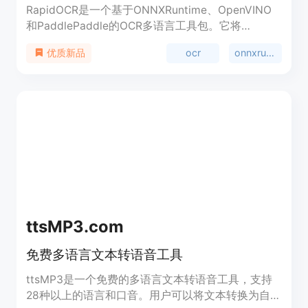
RapidOCR是一个基于ONNXRuntime、OpenVINO
和PaddlePaddle的OCR多语言工具包。它将
PaddleOCR模型转换为ONNX格式，支持
ocr
onnxruntime
优质新品
Python/C++/Java/C#等多平台部署，具有快速、轻
量级、智能的特点，并解决了PaddleOCR内存泄露
的问题。
ttsMP3.com
免费多语言文本转语音工具
ttsMP3是一个免费的多语言文本转语音工具，支持
28种以上的语言和口音。用户可以将文本转换为自然