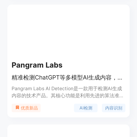
练的文本编码器和空间压缩的潜在特征编码器，支持
Emoji、中文和英文以及混合提示。
Pangram Labs
精准检测ChatGPT等多模型AI生成内容，支持20+语言，准确率超99.98%
Pangram Labs AI Detection是一款用于检测AI生成
内容的技术产品。其核心功能是利用先进的算法准确
判断文本是否由AI生成。该技术的重要性在于随着AI
AI检测
内容识别
优质新品
生成内容在各个领域的广泛应用，检测其来源变得至
关重要，可有效防止学术抄袭、虚假信息传播等问
题。主要优点是检测精度高达99.98%以上，能检测
多种主流AI模型生成的内容，如ChatGPT、