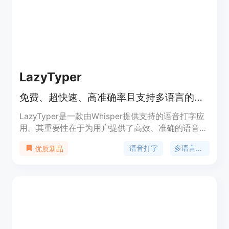
LazyTyper
免费、超快速、高准确率且支持多语言的语音打字应用，由Whisper提供支持
LazyTyper是一款由Whisper提供支持的语音打字应
用。其重要性在于为用户提供了高效、准确的语音输
入解决方案。主要优点包括拥有12种专业语音模型
语音打字
多语言支持
优质新品
（其中5种可本地运行），打字速度比手动输入快3
倍，准确率高达90%，支持多语言无缝切换，且完全
免费无广告。产品定位为满足开发者、作家、学生、
项目经理等人群在日常工作和学习中的语音输入需
求。