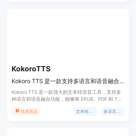
该产品支持30多种语言，让您的声音可以轻松变换
成全球各地的语言。VoiceDual定价灵活合理，适用
于个人用户和小型团队，旨在为用户提供便捷、高效
的语音转换体验。
KokoroTTS
Kokoro TTS 是一款支持多语言和语音融合的高性能文本转语音工具，免费用于商业用途。
Kokoro TTS 是一款强大的文本转语音工具，支持多
种语言和语音融合功能，能够将 EPUB、PDF 和 TXT
文件转换为高质量的语音输出。该工具为开发者和用
文本转语音
多语言支持
优质新品
户提供了灵活的语音定制选项，能够轻松创建专业级
音频。其主要优点包括支持多语言、语音融合、灵活
的输入格式以及免费的商业使用许可。该产品定位为
创作者、开发者和企业提供了高效、低成本的语音合