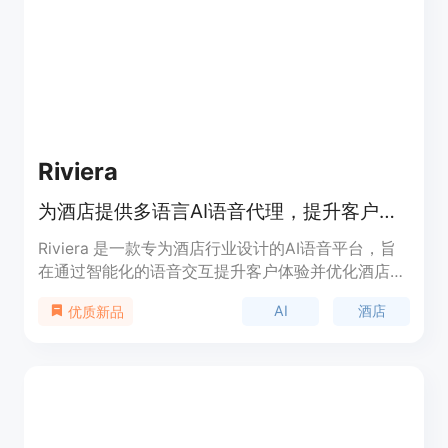
成解决方案，适用于有声书创作、视频旁白、播客制
作、教育内容生成以及客户服务等多个场景。
Riviera
为酒店提供多语言AI语音代理，提升客户体验并降低运营成本。
Riviera 是一款专为酒店行业设计的AI语音平台，旨
在通过智能化的语音交互提升客户体验并优化酒店运
营效率。它支持多语言对话，能够快速响应客户咨
AI
酒店
优质新品
询，处理预订、房间服务等需求，同时通过数据分析
提供个性化服务。该产品利用先进的AI技术，减少人
工干预，降低运营成本，尤其适合酒店在高峰期减轻
员工工作压力。其背景是随着酒店行业的数字化转
型，客户对服务的即时性和个性化需求日益增长，
Riviera 正是为满足这一需求而生。价格和具体定位