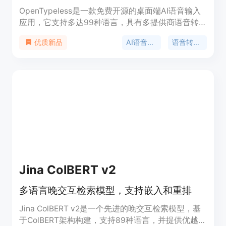
OpenTypeless是一款免费开源的桌面端AI语音输入
应用，它支持多达99种语言，具有多提供商语音转
文字、AI文本润色等功能。其重要性在于为用户提供
AI语音输入
语音转文字
优质新品
便捷的语音输入方式，提高写作效率。该应用可用于
邮件、聊天、文档和技术工作等场景，支持多种主流
AI提供商，无供应商锁定问题。价格方面完全免费，
定位是为需要高效语音输入和文本处理的用户提供解
决方案。
Jina ColBERT v2
多语言晚交互检索模型，支持嵌入和重排
Jina ColBERT v2是一个先进的晚交互检索模型，基
于ColBERT架构构建，支持89种语言，并提供优越的