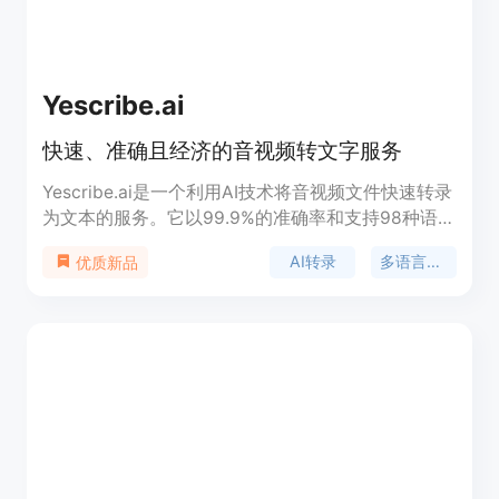
Yescribe.ai
快速、准确且经济的音视频转文字服务
Yescribe.ai是一个利用AI技术将音视频文件快速转录
为文本的服务。它以99.9%的准确率和支持98种语言
的全球覆盖，突破了语言障碍，确保每个声音都被听
AI转录
多语言支持
优质新品
见。产品背景信息显示，它适用于医疗保健、法律与
执法、金融服务、酒店与旅游、技术与工程以及房地
产等多个行业。Yescribe.ai通过提供快速交付、智能
洞察和保证隐私等特点，帮助用户提升工作效率。