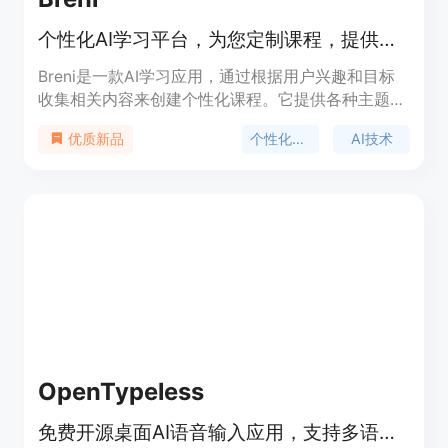
个性化AI学习平台，为您定制课程，提供互动跟踪和多语言支持。
Breni是一款AI学习应用，通过根据用户兴趣和目标
收集相关内容来创建个性化课程。它提供各种主题的
课程，如编码、商业和营销，具有交互式进度跟踪、
个性化学习
AI技术
优质新品
多语言支持和可定制的导师风格。该平台允许用户设
定学习目标，接收通知以保持在正确轨道上，提供适
应个人需求的定制教育体验。
OpenTypeless
免费开源桌面AI语音输入应用，支持多语言和上下文写作