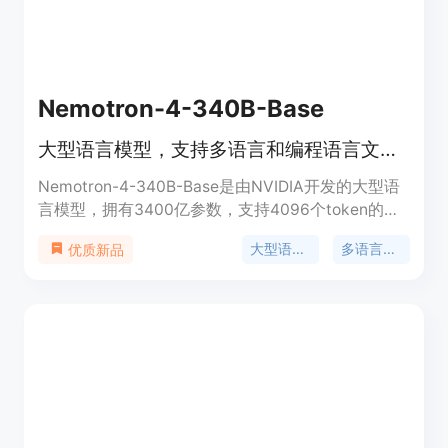
率。
Nemotron-4-340B-Base
大型语言模型，支持多语言和编程语言文本生成。
Nemotron-4-340B-Base是由NVIDIA开发的大型语
言模型，拥有3400亿参数，支持4096个token的上
下文长度，适用于生成合成数据，帮助研究人员和开
大型语言模型
多语言支持
优质新品
发者构建自己的大型语言模型。模型经过9万亿
token的预训练，涵盖50多种自然语言和40多种编程
语言。NVIDIA开放模型许可允许商业使用和派生模
型的创建与分发，不声明对使用模型或派生模型生成
的任何输出拥有所有权。