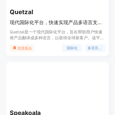
Quetzal
现代国际化平台，快速实现产品多语言支持。
Quetzal是一个现代国际化平台，旨在帮助用户快速
将产品翻译成多种语言，以获得全球新客户。该平台
提供工具，支持20多种语言，与Next.js和React兼
国际化
多语言支持
优质新品
容，并且拥有快速设置流程，仅需约10分钟。
Quetzal利用人工智能技术，结合应用程序的上下
文，在几分钟内实现最佳翻译效果。它还提供了一个
仪表板，让用户可以在一个地方查看和管理所有的字
符串。产品背景信息显示，Quetzal由Quetzal Labs,
Inc.在奥克兰精心打造，并且提供了一个慷慨的免费
计划，直到用户添加第二种语言。
Speakoala