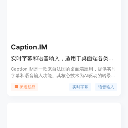
工作者和语言学习者提供了极大的便利。
Caption.IM
实时字幕和语音输入，适用于桌面端各类对话，支持翻译和多语言。
Caption.IM是一款来自法国的桌面端应用，提供实时
字幕和语音输入功能。其核心技术为AI驱动的转录和
翻译，能在不同应用场景中准确识别语音并转化为文
实时字幕
语音输入
优质新品
字，还可实时翻译。主要优点包括高精度（98%准确
率）、保障隐私（本地处理音频）、支持多语言
（100种语言用于实时翻译）以及系统级音频捕获。
价格方面，有免费版、9.9欧元/月的专业版和企业定
制版，定位为满足从个人到企业不同用户的沟通需
求，帮助打破语言障碍，提升信息获取和交流的效