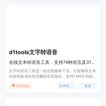
现出色，包括MT-Bench和AlpacaEval 2.0。该模型
的发布展示了在模型规模扩展方面的巨大潜力，并且
预示着未来通过扩展数据和模型规模，可以获得更大
的性能提升。
d1tools文字转语音
在线文本转语音工具，支持74种语言及318种声音。
文字转语音工具是一款在线服务产品，它能够将文本
内容转换成自然流畅的语音输出，支持74种不同的语
言和318种不同的声音风格。这项技术的应用场景广
文本转语音
配音
优质新品
泛，包括视频配音、有声读物制作、公告通知、出海
营销和外语学习等。产品的主要优点包括支持多语
言、多声音选择、无需下载安装、不限使用次数和时
长，且完全免费。它为内容创作者、营销人员、教育