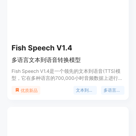
Gemini、Meta AI、Claude等，并且支持20多种语
言。产品背景方面，随着AI技术的快速发展，对AI内
容检测的需求日益增长，Pangram Labs应运而生。
关于价格，页面未提及。产品定位是为需要识别AI生
成内容的用户和机构提供可靠的检测服务。
Fish Speech V1.4
多语言文本到语音转换模型
Fish Speech V1.4是一个领先的文本到语音(TTS)模
型，它在多种语言的700,000小时音频数据上进行了
训练。该模型支持包括英语、中文、德语、日语、法
文本到语音
多语言支持
优质新品
语、西班牙语、韩语和阿拉伯语在内的8种语言，是
进行多语言文本到语音转换的强大工具。