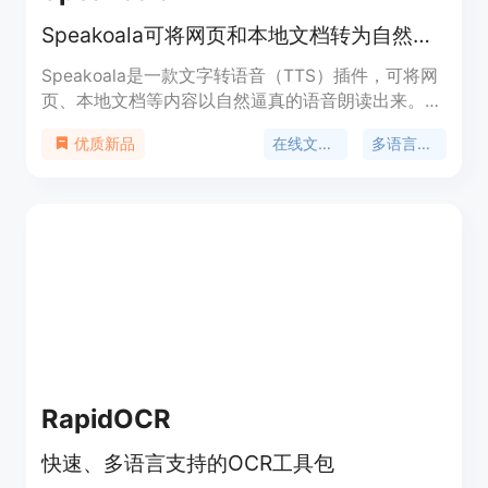
Speakoala可将网页和本地文档转为自然语音，支持多语言
Speakoala是一款文字转语音（TTS）插件，可将网
页、本地文档等内容以自然逼真的语音朗读出来。它
支持70多种语言，包括英语、中文、日语等。其主要
在线文字转语音
多语言支持
优质新品
优点在于提供自然的语音、多语言支持、多种播放方
式（如选区域、选文本播放）。产品免费版提供机器
人语音，升级到付费版每月4.99美元可获得数十种自
然语音。该产品定位于辅助用户在忙碌时或需要减少
视觉疲劳时能够轻松获取文字信息，适用于通勤、锻
炼等场景。
RapidOCR
快速、多语言支持的OCR工具包