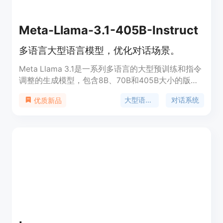
Meta-Llama-3.1-405B-Instruct
多语言大型语言模型，优化对话场景。
Meta Llama 3.1是一系列多语言的大型预训练和指令
调整的生成模型，包含8B、70B和405B大小的版
本。这些模型专为多语言对话用例而优化，并在常见
大型语言模型
对话系统
优质新品
行业基准测试中表现优于许多开源和闭源聊天模型。
模型使用优化的transformer架构，并通过监督式微
调(SFT)和强化学习与人类反馈(RLHF)进行调整，以
符合人类对有用性和安全性的偏好。