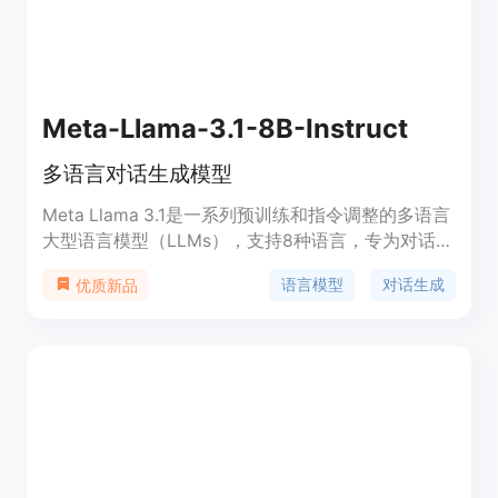
需根据酒店规模和需求定制。
Meta-Llama-3.1-8B-Instruct
多语言对话生成模型
Meta Llama 3.1是一系列预训练和指令调整的多语言
大型语言模型（LLMs），支持8种语言，专为对话使
用案例优化，并通过监督式微调（SFT）和人类反馈
语言模型
对话生成
优质新品
的强化学习（RLHF）来提高安全性和有用性。