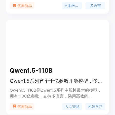
流利的语音，并可在线收听或下载为MP3文件。适用
文本转语音
多语言
优质新品
于电子学习、演示、YouTube视频以及提高网站的可
访问性等场景。
Qwen1.5-110B
Qwen1.5系列首个千亿参数开源模型，多语言支持，高效Transformer解码器架构。
Qwen1.5-110B是Qwen1.5系列中规模最大的模型，
拥有1100亿参数，支持多语言，采用高效的
Transformer解码器架构，并包含分组查询注意力
人工智能
机器学习
优质新品
（GQA），在模型推理时更加高效。它在基础能力评
估中与Meta-Llama3-70B相媲美，在Chat评估中表