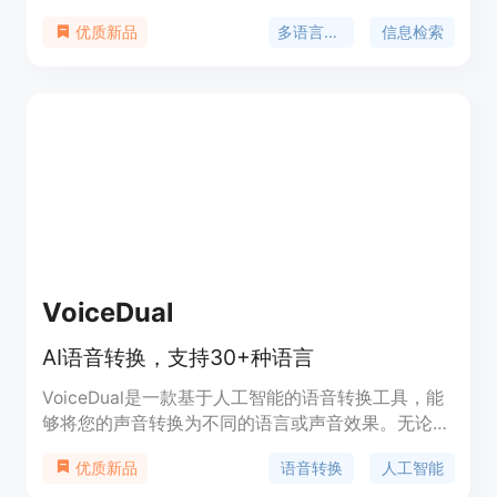
检索性能、用户可控的输出维度和长达8192个token
多语言支持
信息检索
优质新品
的文本处理能力。它在信息检索领域具有革命性的意
义，通过晚交互评分近似于交叉编码器中的联合查
询-文档注意力，同时保持了接近传统密集检索模型
的推理效率。
VoiceDual
AI语音转换，支持30+种语言
VoiceDual是一款基于人工智能的语音转换工具，能
够将您的声音转换为不同的语言或声音效果。无论您
是想要在视频中添加不同语言的配音，还是想要给自
语音转换
人工智能
优质新品
己的声音添加特效，VoiceDual都能满足您的需求。