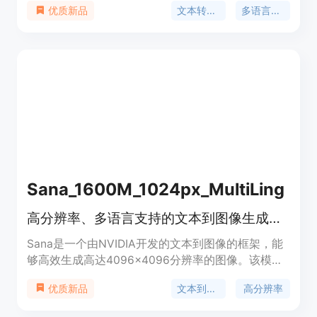
文本转语音
多语言支持
优质新品
用户。它提供了高质量的音频输出，并且用户可以轻
松下载TTS MP3文件。TTS技术在教育、营销、无障
碍解决方案等多个领域都有广泛的应用。
Sana_1600M_1024px_MultiLing
高分辨率、多语言支持的文本到图像生成模型
Sana是一个由NVIDIA开发的文本到图像的框架，能
够高效生成高达4096×4096分辨率的图像。该模型
以惊人的速度合成高分辨率、高质量的图像，并保持
文本到图像
高分辨率
优质新品
强大的文本-图像对齐能力，可部署在笔记本电脑
GPU上。Sana模型基于线性扩散变换器，使用预训