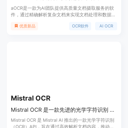
aOCR是一款为AI团队提供高质量文档摄取服务的软
件，通过精确解析复杂文档来实现文档处理和数据提
取。它能够处理PDF、图像、Excel电子表格和
OCR软件
AI OCR
优质新品
PowerPoint幻灯片等多种格式的文档，并将其转化
为结构化数据，为企业提供智能文档处理解决方案。
其主要优点包括99.2%的高精度、实时处理能力、多
语言支持以及免费试用等。该平台的定位是帮助企业
实现数字化转型和业务自动化，适用于各个行业的文
档处理需求。文档中未提及价格相关具体信息，仅表
示有免费试用。
Mistral OCR
Mistral OCR 是一款先进的光学字符识别 API，能够精准理解和解析复杂文档。
Mistral OCR 是 Mistral AI 推出的一款光学字符识别
（OCR）API，旨在通过高效解析文档内容，推动信