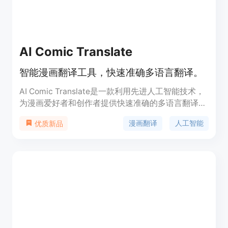
AI Comic Translate
智能漫画翻译工具，快速准确多语言翻译。
AI Comic Translate是一款利用先进人工智能技术，
为漫画爱好者和创作者提供快速准确的多语言翻译服
务的智能工具。它具有成本效益高、易于使用、支持
漫画翻译
人工智能
优质新品
多种语言翻译等主要特点。该产品通过自动化翻译流
程，大幅节省了翻译时间和成本，同时提供了用户友
好的界面设计，使得无论是专业翻译者还是漫画爱好
者都能轻松使用。