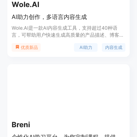
Wole.AI
AI助力创作，多语言内容生成
Wole.AI是一款AI内容生成工具，支持超过40种语
言，可帮助用户快速生成高质量的产品描述、博客大
纲等内容，提高销量、改善SEO，用户还可以使用
AI助力
内容生成
优质新品
ChatBot功能进行头脑风暴，满足客户需求。定价分
为免费版和Pro版，Pro版拥有更多功能和无限字数生
成。
Breni
个性化AI学习平台，为您定制课程，提供互动跟踪和多语言支持。