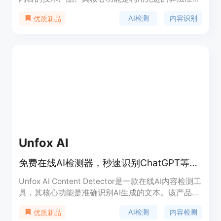
判断文本是否由AI生成。该技术的重要性在于随着AI
AI检测
内容识别
优质新品
生成内容在各个领域的广泛应用，检测其来源变得至
关重要，可有效防止学术抄袭、虚假信息传播等问
题。主要优点是检测精度高达99.98%以上，能检测
多种主流AI模型生成的内容，如ChatGPT、
Gemini、Meta AI、Claude等，并且支持20多种语
言。产品背景方面，随着AI技术的快速发展，对AI内
容检测的需求日益增长，Pangram Labs应运而生。
关于价格，页面未提及。产品定位是为需要识别AI生
成内容的用户和机构提供可靠的检测服务。
Unfox AI
免费在线AI检测器，秒速识别ChatGPT等生成内容，高精准多语言支持
Unfox AI Content Detector是一款在线AI内容检测工
具，其核心功能是准确识别AI生成的文本。该产品基
于深度学习的AI检测引擎，具备高精度的检测能力。
AI检测
内容检测
优质新品
重要性在于保护内容的原创性，在当前AI广泛应用的