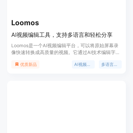
Loomos
AI视频编辑工具，支持多语言和轻松分享
Loomos是一个AI视频编辑平台，可以将原始屏幕录
像快速转换成高质量的视频。它通过AI技术编辑字
幕，去除多余的“嗯”和“啊”，并提供20多种语言的翻
AI视频编辑
多语言支持
优质新品
译和专业的AI配音。这个平台特别适合需要快速制作
专业视频演示、广告和销售视频的用户。Loomos提
供了多种定价计划，满足不同用户的需求，从免费计
划到企业定制计划，用户可以根据自己的预算和需求
选择合适的服务。