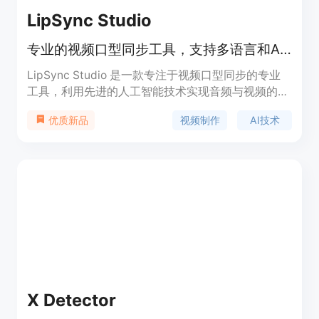
LipSync Studio
专业的视频口型同步工具，支持多语言和AI驱动的音频匹配技术。
LipSync Studio 是一款专注于视频口型同步的专业
工具，利用先进的人工智能技术实现音频与视频的完
美匹配。它能够自动分析和映射口型动作，确保每个
视频制作
AI技术
优质新品
音节、停顿和表情与音频轨道完美对齐。该产品支持
多种语言，适用于视频本地化、配音、喜剧创作等多
种场景，能够帮助内容创作者快速生成高质量的多语
言视频内容，提升内容的全球传播效率。其主要优点
包括高效、精准的口型同步，以及强大的多语言支持
和批量处理能力。产品定位为专业视频制作人员、教
育工作者、企业营销人员和社交媒体创作者提供强大
的工具支持。
X Detector