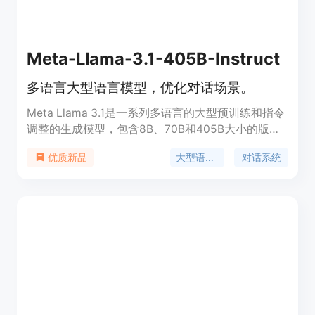
Meta-Llama-3.1-405B-Instruct
多语言大型语言模型，优化对话场景。
Meta Llama 3.1是一系列多语言的大型预训练和指令
调整的生成模型，包含8B、70B和405B大小的版
本。这些模型专为多语言对话用例而优化，并在常见
大型语言模型
对话系统
优质新品
行业基准测试中表现优于许多开源和闭源聊天模型。
模型使用优化的transformer架构，并通过监督式微
调(SFT)和强化学习与人类反馈(RLHF)进行调整，以
符合人类对有用性和安全性的偏好。