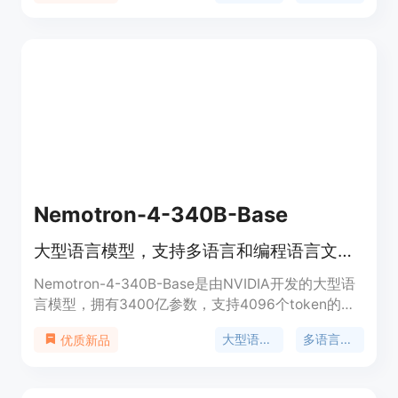
量级、智能的特点，并解决了PaddleOCR内存泄露
的问题。
Nemotron-4-340B-Base
大型语言模型，支持多语言和编程语言文本生成。
Nemotron-4-340B-Base是由NVIDIA开发的大型语
言模型，拥有3400亿参数，支持4096个token的上
下文长度，适用于生成合成数据，帮助研究人员和开
大型语言模型
多语言支持
优质新品
发者构建自己的大型语言模型。模型经过9万亿
token的预训练，涵盖50多种自然语言和40多种编程
语言。NVIDIA开放模型许可允许商业使用和派生模