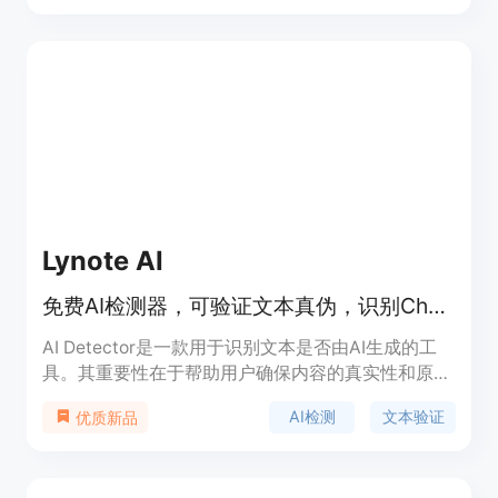
时代，能帮助用户确保内容真实性，避免搜索引擎惩
罚等问题。产品特点包括多语言和多模型覆盖、句级
高亮报告、批量检测和API集成等。价格方面，提供
免费使用版本，无需注册。定位是为各类需要检测内
容真实性的用户提供可靠的解决方案。
Lynote AI
免费AI检测器，可验证文本真伪，识别ChatGPT、Gemini等模型内容
AI Detector是一款用于识别文本是否由AI生成的工
具。其重要性在于帮助用户确保内容的真实性和原创
性，避免学术不端、虚假内容等问题。主要优点包括
AI检测
文本验证
优质新品
99%的准确率、能够检测多种先进AI模型、支持多语
言、具备释义检测功能、保证用户数据安全保密以及
提供直观的结果展示。该工具受到领先机构和出版商