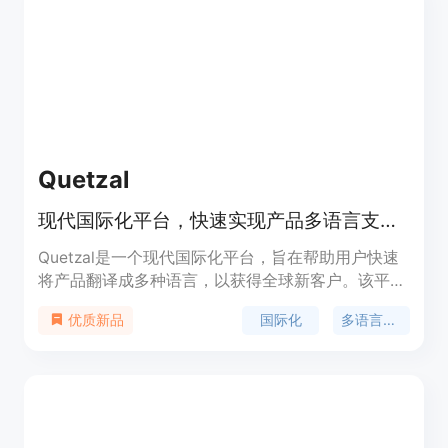
的信赖，适用于多种场景，如博客文章、学术论文、
专业写作等。目前产品可免费使用。
Quetzal
现代国际化平台，快速实现产品多语言支持。
Quetzal是一个现代国际化平台，旨在帮助用户快速
将产品翻译成多种语言，以获得全球新客户。该平台
提供工具，支持20多种语言，与Next.js和React兼
国际化
多语言支持
优质新品
容，并且拥有快速设置流程，仅需约10分钟。
Quetzal利用人工智能技术，结合应用程序的上下
文，在几分钟内实现最佳翻译效果。它还提供了一个
仪表板，让用户可以在一个地方查看和管理所有的字
符串。产品背景信息显示，Quetzal由Quetzal Labs,
Inc.在奥克兰精心打造，并且提供了一个慷慨的免费