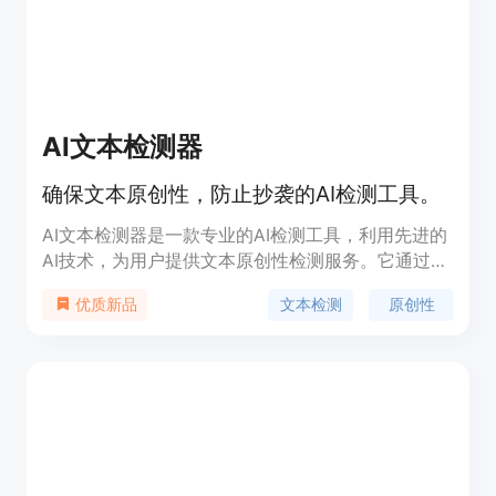
（约128k）、旋转嵌入（theta=1M）。该模型在多
种基准测试中表现出色，如HellaSwag（0-shot）、
Winogrande（0-shot）、OpenBookQA（0-shot）
等。
AI文本检测器
确保文本原创性，防止抄袭的AI检测工具。
AI文本检测器是一款专业的AI检测工具，利用先进的
AI技术，为用户提供文本原创性检测服务。它通过多
种检测模型，如Chatgpt Detector Roberta、
文本检测
原创性
优质新品
Roberta-Large OpenAI Detector和Roberta
Academic Detector，确保检测结果的准确性和可靠
性。该工具不仅免费使用，还支持多语言，响应速度
快，并且强调用户隐私和数据安全。