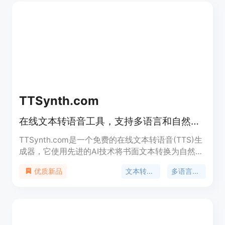
日语、韩语、阿拉伯语和印地语等多种语言。Mistral
NeMo 还使用了新的分词器 Tekken，提高了文本和
源代码的压缩效率。此外，该模型经过指令微调，提
升了遵循精确指令、推理、处理多轮对话和生成代码
的能力。
TTSynth.com
在线文本转语音工具，支持多语言和自然发音。
TTSynth.com是一个免费的在线文本转语音(TTS)生
成器，它使用先进的AI技术将书面文本转换为自然发
音的语音。该服务支持多种语言和口音，适用于全球
文本转语音
多语言支持
优质新品
用户。它提供了高质量的音频输出，并且用户可以轻
松下载TTS MP3文件。TTS技术在教育、营销、无障
碍解决方案等多个领域都有广泛的应用。