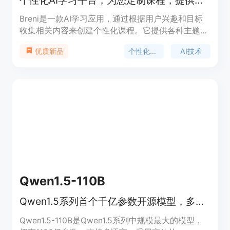
Breni是一款AI学习应用，通过根据用户兴趣和目标
收集相关内容来创建个性化课程。它提供各种主题的
课程，如编码、商业和营销，具有交互式进度跟踪、
个性化学习
AI技术
优质新品
多语言支持和可定制的导师风格。该平台允许用户设
定学习目标，接收通知以保持在正确轨道上，提供适
应个人需求的定制教育体验。
Qwen1.5-110B
Qwen1.5系列首个千亿参数开源模型，多语言支持，高效Transformer解码器架构。
Qwen1.5-110B是Qwen1.5系列中规模最大的模型，