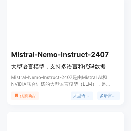
型的创建与分发，不声明对使用模型或派生模型生成
的任何输出拥有所有权。
Mistral-Nemo-Instruct-2407
大型语言模型，支持多语言和代码数据
Mistral-Nemo-Instruct-2407是由Mistral AI和
NVIDIA联合训练的大型语言模型（LLM），是
Mistral-Nemo-Base-2407的指导微调版本。该模型
大型语言模型
多语言支持
优质新品
在多语言和代码数据上进行了训练，显著优于大小相
似或更小的现有模型。其主要特点包括：支持多语言
和代码数据训练、128k上下文窗口、可替代Mistral
7B。模型架构包括40层、5120维、128头维、1436
隐藏维、32个头、8个kv头（GQA）、2^17词汇量