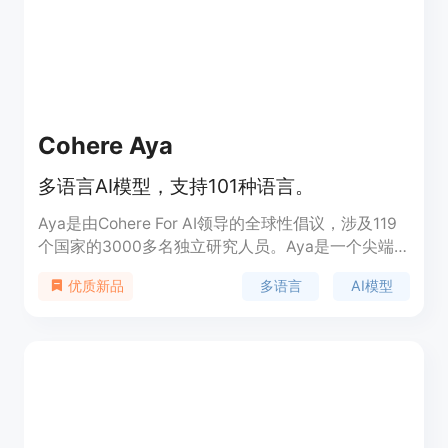
Cohere Aya
多语言AI模型，支持101种语言。
Aya是由Cohere For AI领导的全球性倡议，涉及119
个国家的3000多名独立研究人员。Aya是一个尖端
模型和数据集，通过开放科学推进101种语言的多语
多语言
AI模型
优质新品
言AI。Aya模型能够理解并按照101种语言的指令执行
任务，是迄今为止最大的开放科学机器学习项目之
一，重新定义了研究领域，通过与全球独立研究人员
合作，实现了完全开源的数据集和模型。