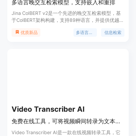
多语言晚交互检索模型，支持嵌入和重排
Jina ColBERT v2是一个先进的晚交互检索模型，基
于ColBERT架构构建，支持89种语言，并提供优越的
检索性能、用户可控的输出维度和长达8192个token
多语言支持
信息检索
优质新品
的文本处理能力。它在信息检索领域具有革命性的意
义，通过晚交互评分近似于交叉编码器中的联合查
询-文档注意力，同时保持了接近传统密集检索模型
的推理效率。
Video Transcriber AI
免费在线工具，可将视频瞬间转录为文本，支持多格式多语言。
Video Transcriber AI是一款在线视频转录工具，它