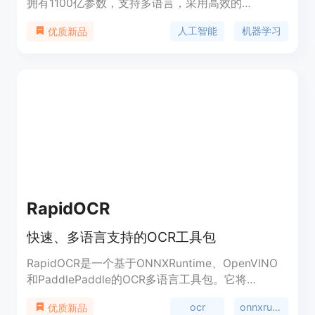
拥有1100亿参数，支持多语言，采用高效的
Transformer解码器架构，并包含分组查询注意力
人工智能
机器学习
优质新品
（GQA），在模型推理时更加高效。它在基础能力评
估中与Meta-Llama3-70B相媲美，在Chat评估中表
现出色，包括MT-Bench和AlpacaEval 2.0。该模型
的发布展示了在模型规模扩展方面的巨大潜力，并且
预示着未来通过扩展数据和模型规模，可以获得更大
的性能提升。
RapidOCR
快速、多语言支持的OCR工具包
RapidOCR是一个基于ONNXRuntime、OpenVINO
和PaddlePaddle的OCR多语言工具包。它将
PaddleOCR模型转换为ONNX格式，支持
ocr
onnxruntime
优质新品
Python/C++/Java/C#等多平台部署，具有快速、轻