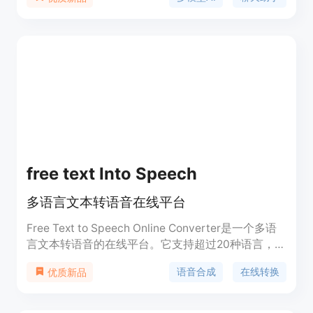
模型之间切换的繁琐。主要优点包括多模型集成、支
持多种语言、具备强大的功能等。产品背景是为了满
足用户对高效、便捷AI服务的需求。价格方面，提供
月度订阅（HK 29.99）和季度订阅（HK 49.99），
还有HK 1.00的试用选项。定位是为用户提供全方
位、高质量的AI体验。
free text Into Speech
多语言文本转语音在线平台
Free Text to Speech Online Converter是一个多语
言文本转语音的在线平台。它支持超过20种语言，拥
有自然的发音，无需注册即可免费使用，转换速度
语音合成
在线转换
优质新品
快。