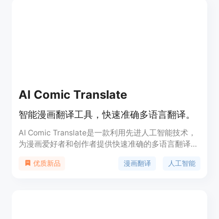
AI Comic Translate
智能漫画翻译工具，快速准确多语言翻译。
AI Comic Translate是一款利用先进人工智能技术，
为漫画爱好者和创作者提供快速准确的多语言翻译服
务的智能工具。它具有成本效益高、易于使用、支持
漫画翻译
人工智能
优质新品
多种语言翻译等主要特点。该产品通过自动化翻译流
程，大幅节省了翻译时间和成本，同时提供了用户友
好的界面设计，使得无论是专业翻译者还是漫画爱好
者都能轻松使用。