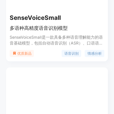
SenseVoiceSmall
多语种高精度语音识别模型
SenseVoiceSmall是一款具备多种语音理解能力的语
音基础模型，包括自动语音识别（ASR）、口语语言
识别（LID）、语音情感识别（SER）和音频事件检
语音识别
情感分析
优质新品
测（AED）。该模型经过超过40万小时的数据训练，
支持超过50种语言，识别性能超越Whisper模型。其
小型模型SenseVoice-Small采用非自回归端到端框
架，推理延迟极低，处理10秒音频仅需70毫秒，比
Whisper-Large快15倍。此外，SenseVoice还提供
便捷的微调脚本和策略，支持多并发请求的服务部署
管道，客户端语言包括Python、C++、HTML、
Java和C#等。