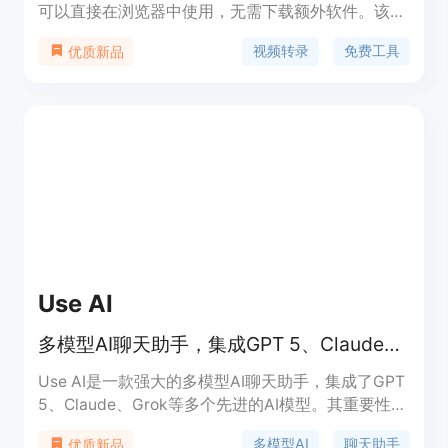
可以直接在浏览器中使用，无需下载额外软件。该产
品的重要性在于为用户提供了便捷、高效的视频转录
视频转录
免费工具
优质新品
解决方案，节省了人力和时间成本。主要优点包括快
速转录、支持多种视频格式、具备说话人识别功能、
有多种转录精度模式、支持多语言、免费且无需注
册。产品背景是为了满足不同用户在学习、工作、内
容创作等场景下对视频转录的需求。它的价格定位为
完全免费，适合各类需要处理视频文字内容的人群。
Use AI
多模型AI聊天助手，集成GPT 5、Claude等，多功能支持多语言
Use AI是一款强大的多模型AI聊天助手，集成了GPT
5、Claude、Grok等多个先进的AI模型。其重要性在
于为用户提供了一站式的AI服务平台，避免了在不同
多模型AI
聊天助手
优质新品