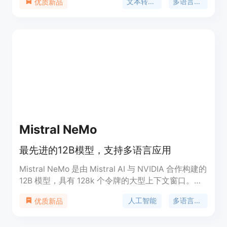
文本转语音
多语言支持
优质新品
且对开源社区开放，欢迎贡献。
Mistral NeMo
最先进的12B模型，支持多语言应用
Mistral NeMo 是由 Mistral AI 与 NVIDIA 合作构建的
12B 模型，具有 128k 个令牌的大型上下文窗口。它
在推理、世界知识和编码准确性方面处于领先地位。
人工智能
多语言支持
优质新品
该模型专为全球多语言应用程序设计，支持英语、法
语、德语、西班牙语、意大利语、葡萄牙语、中文、