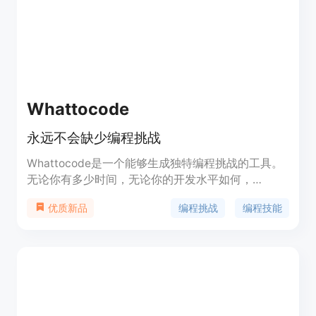
Whattocode
永远不会缺少编程挑战
Whattocode是一个能够生成独特编程挑战的工具。
无论你有多少时间，无论你的开发水平如何，
Whattocode都能为你生成一个适合你的编程挑战，
编程挑战
编程技能
优质新品
帮助你提升编程技能。它提供了不同难度和不同时间
长度的编程挑战，让你能够根据自己的时间和能力选
择适合的挑战。同时，它还提供了完整的功能介绍、
优势、定价等信息，让你更好地了解这个产品。