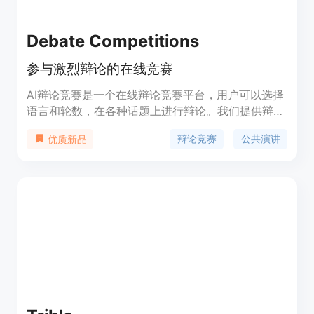
Debate Competitions
参与激烈辩论的在线竞赛
AI辩论竞赛是一个在线辩论竞赛平台，用户可以选择
语言和轮数，在各种话题上进行辩论。我们提供辩论
比赛、辩论教练、辩论资源等服务，帮助用户提升辩
辩论竞赛
公共演讲
优质新品
论技巧和思辨能力。