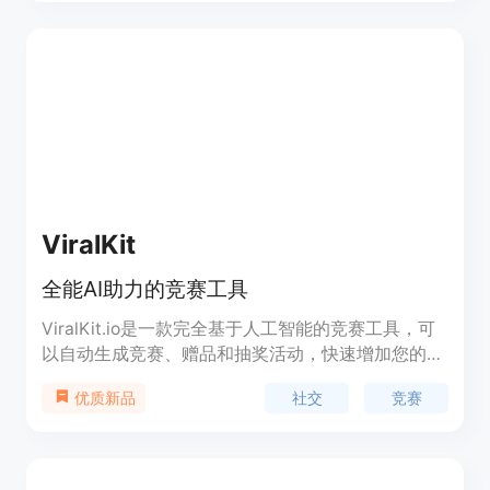
应用于现实世界场景中，推动量子技术的发展和应
用。
ViralKit
全能AI助力的竞赛工具
ViralKit.io是一款完全基于人工智能的竞赛工具，可
以自动生成竞赛、赠品和抽奖活动，快速增加您的关
注者、点赞数、订阅者、客户和销量。利用AI的力量
社交
竞赛
优质新品
打破传统竞赛的界限，创建和管理竞赛活动从未如此
轻松。