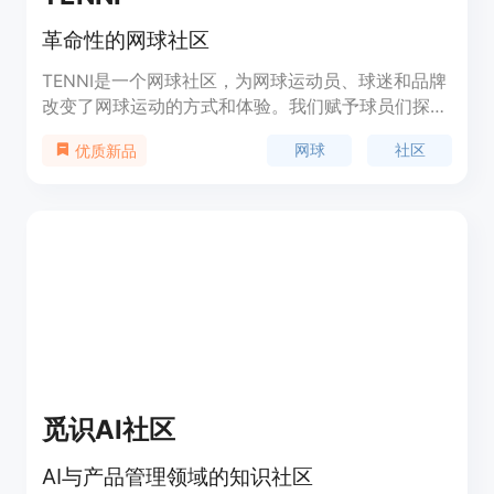
革命性的网球社区
TENNI是一个网球社区，为网球运动员、球迷和品牌
改变了网球运动的方式和体验。我们赋予球员们探
索、连接和进步的能力。为您找到当地的球场、比
网球
社区
优质新品
赛、锦标赛或教练。使用我们独特的AI动力评级系统
跟踪您的进步。通过连接整个网球生态系统，我们让
网球世界更加可访问和愉快。加入我们的网球社区，
一起享受重新定义的网球宇宙吧！
觅识AI社区
AI与产品管理领域的知识社区