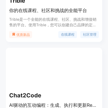
Trible
你的在线课程、社区和挑战的全能平台
Trible是一个全能的在线课程、社区、挑战和增值销
售的平台。使用Trible，您可以创建自己品牌的定制
应用程序，轻松管理课程内容，与学员互动，安排在
在线课程
社区管理
优质新品
线辅导，接受付款，并获得实时数据分析。Trible提
供多种功能，如课程构建、应用程序构建、社区管
理、辅导安排、支付管理和推送通知。无需编码技
能，您可以自定义应用程序的外观，使其完全符合您
的品牌形象。Trible的定价灵活，适合不同规模和需
求的教练和创作者。
Chat2Code
AI驱动的互动编程：生成、执行和更新React组件。