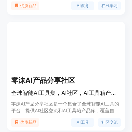
每一个愿意学习和探索的人掌握AI技能,共同塑造数据
AI教育
在线学习
优质新品
驱动的世界。网站涵盖数据分析、计算机视觉、自然
语言处理、推荐系统等丰富的AI领域知识,并且不断更
新前沿的AI技术和大模型应用案例。无论是AI小白还
是从业人员,都可以在这里找到切合自身需求的优质
学习资源。同时还提供竞赛实践机会,锻炼AI项目落地
能力。
零沫AI产品分享社区
全球智能AI工具集，AI社区，AI工具箱产品库
零沫AI产品分享社区是一个集合了全球智能AI工具的
平台，提供AI社区交流和AI工具箱产品库，覆盖自然
语言处理、机器学习、计算机视觉等多个领域。它为
AI工具
社区交流
优质新品
用户带来最新的AI技术发展趋势，寻找可靠的开源AI
工具，提供全面资讯和资源。