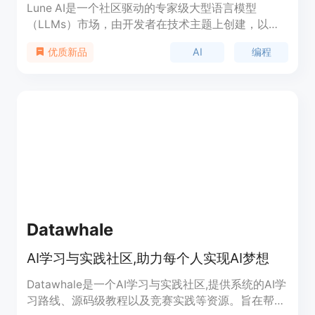
Lune AI是一个社区驱动的专家级大型语言模型
（LLMs）市场，由开发者在技术主题上创建，以超
越单独的AI模型。它通过集成各种技术知识源，如
AI
编程
优质新品
GitHub仓库、文档等，减少技术查询的幻觉，并提
供准确的参考。Lune AI的API与OpenAI兼容，可以
轻松集成到各种支持OpenAI兼容模型的工具中，如
Cursor、Continue等。此外，Lune AI还提供了一个
付费计划，用户可以通过贡献和创建Lunes来获得报
酬。
Datawhale
AI学习与实践社区,助力每个人实现AI梦想
Datawhale是一个AI学习与实践社区,提供系统的AI学
习路线、源码级教程以及竞赛实践等资源。旨在帮助