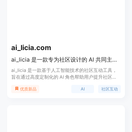
ai_licia.com
ai_licia 是一款专为社区设计的 AI 共同主持人，可跨平台互动并提升社区活跃度。
ai_licia 是一款基于人工智能技术的社区互动工具，
旨在通过高度定制化的 AI 角色帮助用户提升社区活
跃度和用户粘性。它支持跨平台记忆功能，能够记住
AI
社区互动
优质新品
用户在不同平台的行为和互动，从而提供更加个性化
的体验。该产品主要面向直播和社交社区，支持
Twitch 和 Discord 平台，帮助用户提升内容质量和
互动效果。其核心优势在于高度可定制化、跨平台记
忆以及自然语言交互能力。目前，ai_licia 已被超过
4000 个社区使用，显示出其在社区互动领域的强大
潜力。