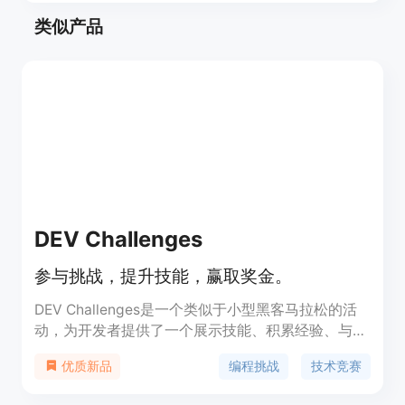
类似产品
DEV Challenges
参与挑战，提升技能，赢取奖金。
DEV Challenges是一个类似于小型黑客马拉松的活
动，为开发者提供了一个展示技能、积累经验、与社
区互动的平台。参与者可以通过解决实际问题来提升
编程挑战
技术竞赛
优质新品
自己的编程能力，同时有机会赢取现金奖励。这些挑
战由不同的赞助商支持，例如Neon作为官方数据库