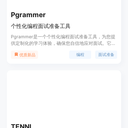
Pgrammer
个性化编程面试准备工具
Pgrammer是一个个性化编程面试准备工具，为您提
供定制化的学习体验，确保您自信地应对面试。它提
供了丰富的编程挑战题目，支持20多种编程语言，并
编程
面试准备
优质新品
提供实时提示和解决方案分析。您可以保存挑战历史
记录，还可以加入会员专属的Discord社区。
Pgrammer会根据您的编码习惯和解决方案分析提供
个性化的学习建议，帮助您提高编程技能。
TENNI