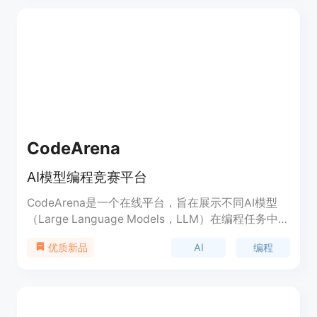
合作伙伴。
CodeArena
AI模型编程竞赛平台
CodeArena是一个在线平台，旨在展示不同AI模型
（Large Language Models，LLM）在编程任务中的
表现。该平台通过实时竞赛，让用户可以看到不同AI
AI
编程
优质新品
模型在编程挑战中的实时表现，并决出胜者。它不仅
提供了一个比较不同AI模型编程能力的场所，也为开
发者和研究人员提供了一个实验和学习的环境。
CodeArena由Together.ai提供技术支持，是一个创
新的编程竞赛平台，强调技术的先进性和教育意义。