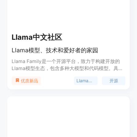
Llama中文社区
Llama模型、技术和爱好者的家园
Llama Family是一个开源平台，致力于构建开放的
Llama模型生态，包含多种大模型和代码模型。具有
丰富的功能和优势，提供各种算力获取和模型训练合
Llama模型
开源
优质新品
作方式。价格根据合作方式而定，包括免费和付费选
项。主要功能包括模型训练、算力获取、开源生态共
建等。适用于各种技术爱好者和开发者。