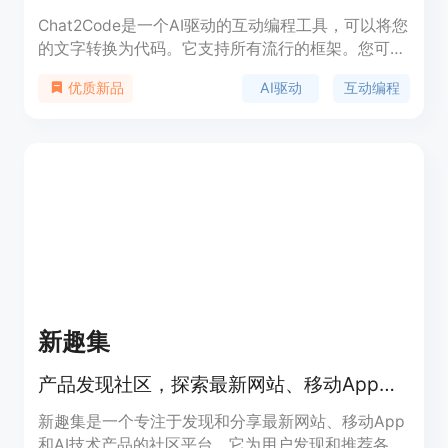
Chat2Code是一个AI驱动的互动编程工具，可以将您
的文字转换为代码。它支持所有流行的框架。您可以
通过与Chat2Code对话来生成、执行和更新React组
AI驱动
互动编程
优质新品
件。Chat2Code还提供了Chat2Math功能，可以将
您的文本转换为代码并执行数学计算。使用
Chat2Code，您可以更快地完成重复的任务。
新趣集
产品发现社区，探索最新网站、移动App和技术产品
新趣集是一个专注于发现和分享最新网站、移动App
和AI技术产品的社区平台。它为用户发现和推荐各种