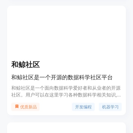
和鲸社区
和鲸社区是一个开源的数据科学社区平台
和鲸社区是一个面向数据科学爱好者和从业者的开源
社区。用户可以在这里学习各种数据科学相关知识,
分享代码、案例和数据集,参与数据竞赛等。平台集
开发编程
机器学习
优质新品
成了多种数据科学常用工具,提供免费的云计算资
源。