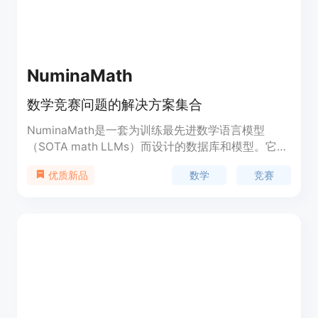
NuminaMath
数学竞赛问题的解决方案集合
NuminaMath是一套为训练最先进数学语言模型
（SOTA math LLMs）而设计的数据库和模型。它包
含860k+数学竞赛问题及其解决方案对，每个解决方
数学
竞赛
优质新品
案都使用了链式思维（Chain of Thought, CoT）推
理进行模板化。此外，还有70k+数学竞赛问题，其
解决方案由GPT-4通过工具集成推理（Tool-
Integrated Reasoning, TIR）生成。NuminaMath通
过提供高质量的数学问题和解决方案，为教育工作者
和学生提供了一个宝贵的资源，帮助他们提高数学思
维和解决问题的能力。