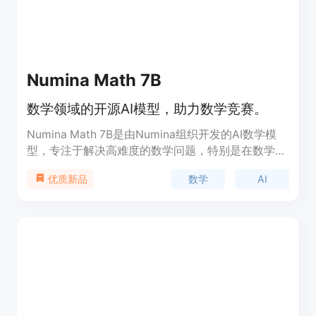
Numina Math 7B
数学领域的开源AI模型，助力数学竞赛。
Numina Math 7B是由Numina组织开发的AI数学模
型，专注于解决高难度的数学问题，特别是在数学竞
赛领域。该模型在AI数学奥林匹克竞赛中获得了第一
数学
AI
优质新品
名，显示出其在解决复杂数学问题上的强大能力。
Numina是一个非盈利组织，致力于推动数学领域人
类和人工智能的发展。