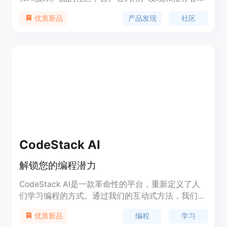
创新产品提供了一个便捷的渠道，帮助用户快速了解
产品发现
社区
优质新品
和接触市场上的新鲜事物。平台汇集了来自不同领域
的产品，包括但不限于生产力工具、图像处理、视频
编辑、设计软件、编程工具等，满足不同用户的需
求。
CodeStack AI
解锁您的编程潜力
CodeStack AI是一款革命性的平台，重新定义了人
们学习编程的方式。通过我们的互动式方法，我们将
编码的力量交到您手中，让您通过实践学习编码。与
编程
学习
优质新品
传统的编程课程不同，我们更注重实践和主动学习。