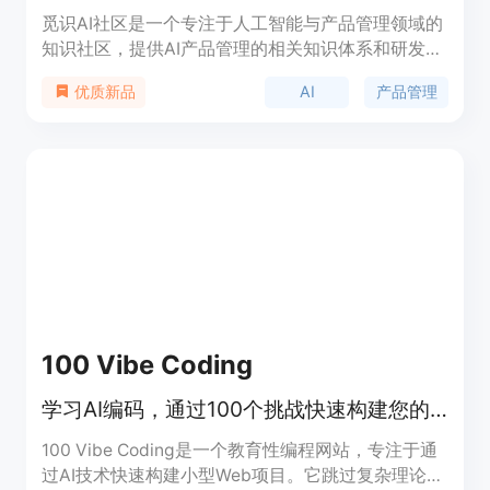
觅识AI社区是一个专注于人工智能与产品管理领域的
知识社区，提供AI产品管理的相关知识体系和研发产
品用例。社区成员有机会成为'超级个体和一人公
AI
产品管理
优质新品
司'。可通过邮件或社交媒体与主理人联系，加入AI
PM社区。
100 Vibe Coding
学习AI编码，通过100个挑战快速构建您的第一个项目。
100 Vibe Coding是一个教育性编程网站，专注于通
过AI技术快速构建小型Web项目。它跳过复杂理论，