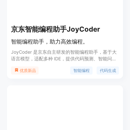
京东智能编程助手JoyCoder
智能编程助手，助力高效编程。
JoyCoder 是京东自主研发的智能编程助手，基于大
语言模型，适配多种 IDE，提供代码预测、智能问答
等功能。它能够提升开发人员的编程效率和代码质
智能编程
代码生成
优质新品
量，减少编程错误，降低修复问题的频率。该产品适
合各种开发者使用，特别是在快速开发和测试需求
中。随着智能编程的兴起，JoyCoder 为开发者提供
了一个高效、流畅的编程环境，满足其多样化需求。
产品定价方面，具体信息请联系售前顾问。