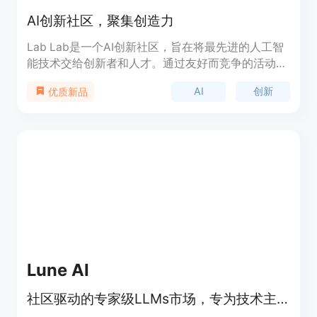
AI创新社区，聚集创造力
Lab Lab是一个AI创新社区，旨在将最先进的人工智
能技术交给创新者和人才。通过友好而竞争的活动组
织，您将与团队合作，以AI技术为核心进行创新。我
AI
创新
优质新品
们希望激发资助者的灵感，加速创新。活动中不会给
出具体的问题要解决，而是专注于使用AI技术进行创
新。我们与AI实验室和其他AI社区密切合作，同时提
供一个平台，为全球人们创造无障碍的聚集和创造令
人难以置信的新解决方案。我们培养了一个快速增长
的AI专业人员和早期采用者的社区。
Lune AI
社区驱动的专家级LLMs市场，专为技术主题设计。