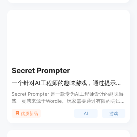
我们的平台旨在赋予学习者从一开始就编写代码的能
力，将理论转化为实践。
Secret Prompter
一个针对AI工程师的趣味游戏，通过提示挑战激发创造力。
Secret Prompter 是一款专为AI工程师设计的趣味游
戏，灵感来源于Wordle。玩家需要通过有限的尝试
次数，提交最佳的提示（prompt），以获得最高的
AI
游戏
优质新品
准确率。游戏每天更新，玩家的排名会根据准确率和
提交时间进行排序。该产品不仅具有娱乐性，还能锻
炼AI工程师的提示工程能力，帮助他们更好地理解和
优化AI模型的输入。产品目前免费开放，适合对AI感