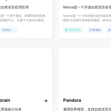
建自然语言处理应用
Mistral是一个开源自然语言处
entJ是一个用于测试、部署和管理自然
Mistral是一个小型但强大的开源自
应用的平台。它基于大型语言模型如
模型,可适用于多种使用场景。Mistra
4，提供快速构建NLP应用的能力。用户
性能优于Llama 2 13B模型,拥有
radientJ开发自定义的文本生成、
力和8000个序列长度。Mistral采用A
自然语言处理
国外精选
开发编程
、聊天机器人等NLP应用。
2.0许可证发布,易于在任何云端和个
entJ提供简单易用的接口和工具，让开
GPU上部署使用。
快速上手并实现自己的用例。定价方
适合个人开发者和企业用户。
brain
Pandora
言界面执行任务