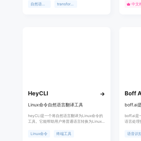
4096个token的长文本的能力。OLMo-7B是
材创作，
自然语言生成
transformer
中文
目前公开的参数量最大的开源英文语言模型之
快速实现
一,拥有69亿参数,在多个英文NLP任务上的表
效的创作
现优于同类模型。它可用于文本生成、任务导
的AI技
向的微调等多种自然语言处理任务。
HeyCLI
Boff A
Linux命令自然语言翻译工具
heyCLI是一个将自然语言翻译为Linux命令的
boff.
工具。它能帮助用户将普通语言转换为Linux
语言处理
命令，从而在终端中使用简单的英语完成复杂
确地识别
的操作。heyCLI可以帮助用户记住常用的
从而提供相
Linux命令
终端工具
语音识
Linux命令，提高工作效率。
提供智能