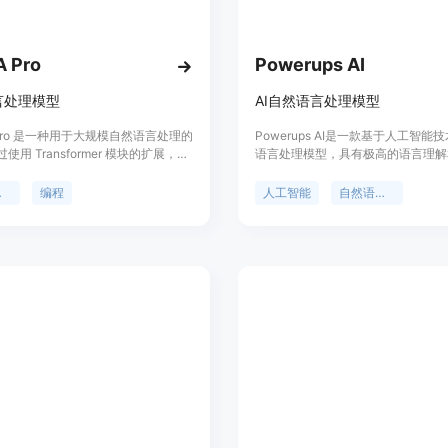
作灵感。
本地优先处理：媒体数据保留在用户
自然语言搜索：用户可以通过描述所
 Pro
Powerups AI
使用教程：
言处理模型
AI自然语言处理模型
1. 访问CinLink官网（https://c
 Pro 是一种用于大规模自然语言处理的
Powerups AI是一款基于人工智能
Windows、iOS、Android 或 CLI 版
使用 Transformer 模块的扩展，该
语言处理模型，具有极高的语言理解
2. 打开下载好的客户端，导入需要
在不遗忘旧知识的情况下，高效而有
力。该模型可以用于文本生成、语言
新语料库来提升模型的知识。LLaMA
话生成等多个领域，可以帮助用户快
3. 通过自然语言向CinLink下达指
处理
编程
人工智能
自然语言处理
具有出色的性能，在通用任务、编程和数
质量的文本内容，提高工作效率。
4. CinLink会理解任务，并连接相
现出色。它是基于 LLaMA2-7B 进
5. 处理完成后，对结果进行审核，
通用模型。LLaMA Pro 和其指导类
化。
MA Pro-Instruct）在各种基准测试
了先进的性能，展示了在智能代理中
和处理各种任务的巨大潜力。该模型
语言和编程语言进行整合提供了宝贵
为在各种环境中有效运作的先进语言
发奠定了坚实的基础。