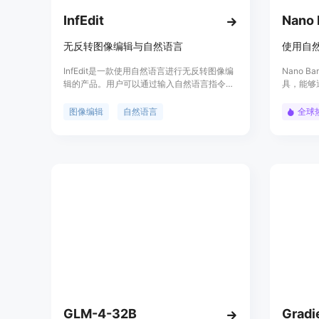
InfEdit
Nano 
无反转图像编辑与自然语言
InfEdit是一款使用自然语言进行无反转图像编
Nano B
辑的产品。用户可以通过输入自然语言指令来
具，能够
编辑图像，无需进行繁琐的手动操作。该产品
辑照片。
具有高效、直观的编辑方式，适用于个人和专
的场景融
图像编辑
自然语言
全球
业用户。定价灵活，定位为提高图像编辑效率
Nano 
的工具。
完美处理
交媒体内
建符合要
作简便。
GLM-4-32B
Gradi