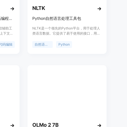
NLTK
使用自然语言编辑代码库，提高编程效率。
Python自然语言处理工具包
编程辅助工
NLTK是一个领先的Python平台，用于处理人
上下文感
类语言数据。它提供了易于使用的接口，用于
的英语指
访问50多个语料库和词汇资源，如WordNet，
译成高效、
并提供了一套文本处理库，用于分类、标记、
代码编辑
自然语言处理
Python
动的重构，
解析和语义推理。它还提供了工业级NLP库的
性能。
封装，并有一个活跃的讨论论坛。NLTK适用
的一次革
于语言学家、工程师、学生、教育者、研究人
技术，极
员和行业用户。NLTK可以免费使用，并且是
了编程的
一个开源的社区驱动项目。
OLMo 2 7B