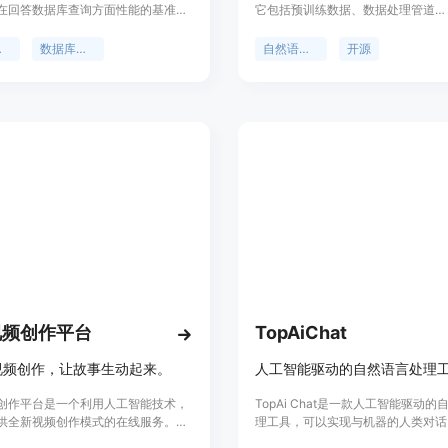
在回答数据库查询方面性能的基准测
它包括预训练数据、数据处理管道
BIRD Text2SQL基准测试构建，并
（Matrix）、预训练脚本和对齐代
对世界知识或超越数据库中明确信息
从零开始训练，使用了4.5T的英文
处理
数据库查询
自然语言处理
开源
理要求，提高了查询的复杂性。
token，展现出与LLaMA2 7B相当
ench旨在推动AI和数据库技术的融合，
MAP-NEO在推理、数学和编码等
真实的数据库查询场景，为研究者提
的任务中表现出色，超越了同等规模
挑战现有模型的平台。
为了研究目的，我们致力于实现LL
的完全透明度，因此我们全面发布了M
NEO，包括最终和中间检查点、自
器、预训练语料库以及高效稳定的优
代码库。
视频创作平台
TopAiChat
助视频创作，让故事生动起来。
创作平台是一个利用人工智能技术，
TopAi Chat是一款人工智能驱动
供全新视频创作模式的在线服务。它
理工具，可以实现与机器的人类对话
到分镜的辅助，角色库管理，视觉素
帮助用户更快速、更高效地生成相关