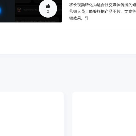
将长视频转化为适合社交媒体传播的短
0
营销人员：能够根据产品图片、文案等素
销效果。"]
使用场景示例：
根据产品图片创建产品视频，并添加
将一段视频翻译成英语并添加字幕，
从用户生成的视频中制作一个干净的
产品特色：
自动字幕生成：用户只需通过自然语
大大节省时间和精力。
翻译与配音：支持将视频内容翻译成
众传播。
视频剪辑：能够根据用户的描述，对
段。
内容总结：可以对长视频进行内容总
频核心内容。
AI生成：根据用户提供的想法、提示