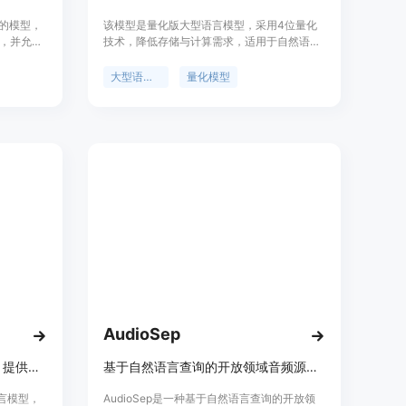
进的模型，
该模型是量化版大型语言模型，采用4位量化
，并允许
技术，降低存储与计算需求，适用于自然语言
容。
处理，参数量8.03B，免费且可用于非商业用
不同，它允
途，适合资源受限环境下高性能语言应用需求
大型语言模型
量化模型
本动作输
者。
即时控制
生成和增
ra能够跨
然/城
此外，
进行指令调
作并在另
a模型还通
成的视频
ndora
制，例如
理解常识
可能会失
方面展示
AudioSep
一个完全开源的大型语言模型，提供先进的自然语言处理能力。
基于自然语言查询的开放领域音频源分离模型
语言模型，
AudioSep是一种基于自然语言查询的开放领