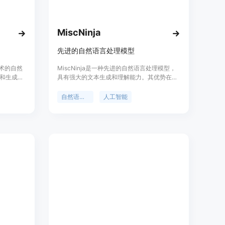
设备上，减少不必要的云上传，保障数据隐私和处理效率。
需内容来查找视频片段，提高查找效率。
MiscNinja
先进的自然语言处理模型
inlink.ai/），根据自己的设备系统下载对应的客户端，如macOS、
技术的自然
MiscNinja是一种先进的自然语言处理模型，
本。
和生成能
具有强大的文本生成和理解能力。其优势在于
处理的媒体文件，如图片、视频等。
翻译、对
可以应用于多种领域，如智能对话系统、文本
速生成高
摘要、自动翻译等。定价根据使用情况而定，
令，例如“创建一个产品视频”“翻译这个视频”等。
自然语言处理
人工智能
定位于为开发者和企业提供强大的自然语言处
应的媒体技能进行处理。
理解决方案。
如果满意则导出文件；如果需要调整，可以通过后续指令继续优