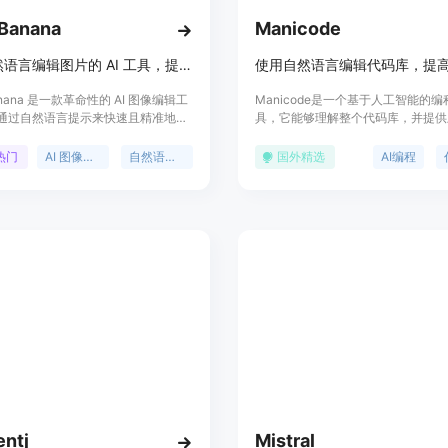
Banana
Manicode
使用自然语言编辑图片的 AI 工具，提供高效、一致的图像处理体验。
anana 是一款革命性的 AI 图像编辑工
Manicode是一个基于人工智能的
通过自然语言提示来快速且精准地编
具，它能够理解整个代码库，并提供
其主要优势在于极高的一致性和出色
知的建议和编辑。用户可以使用简单
合能力。与其他编辑工具相比，
令来编写代码，Manicode将其翻
热门
AI 图像编辑
自然语言处理
国外精选
AI编程
Banana 能够在保留面部特征的同时，
清晰的代码。此外，它还支持AI驱
复杂的图像编辑任务。它非常适合社
自动提升代码质量、修复错误和优化
容创造和商业项目，用户可以轻松创
Manicode的出现代表了编程领域
求的 AI 生成内容，且使用门槛低，操
命，它通过自然语言处理和人工智能
大地提高了开发者的工作效率，降低
门槛。
entj
Mistral