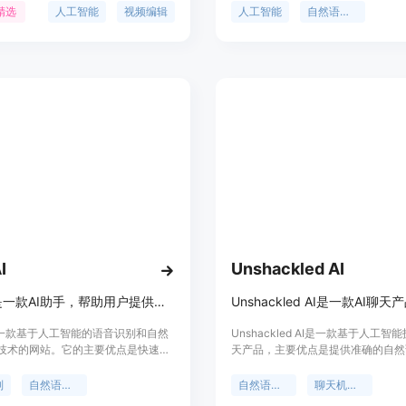
以及视频内容编辑等功能，帮助用户
胜的内容。TopAi Chat使用先进的
精选
人工智能
视频编辑
人工智能
自然语言处理
视频制作。该平台的主要优点包括高
够模拟人类的对话方式，让用户能够
流程、个性化的角色定制、以及先进
行自然流畅的交流。无论是聊天、问
术，使得视频制作更加便捷和创新。
获取信息，TopAi Chat都能提供
有趣的回答和服务。通过TopAi Ch
以提升内容生成的效率，节省时间和
I
Unshackled AI
boff.ai是一款AI助手，帮助用户提供智能的语音识别和自然语言处理服务。
ai是一款基于人工智能的语音识别和自然
Unshackled AI是一款基于人工智
技术的网站。它的主要优点是快速准
天产品，主要优点是提供准确的自然
用户的语音输入并能够理解其意图，
理，有助于用户快速解决问题。产品
应的回答和建议。boff.ai的定位是
助用户高效沟通，不收取费用。
别
自然语言处理
自然语言处理
聊天机器人
的语音助手服务，帮助用户更高效地