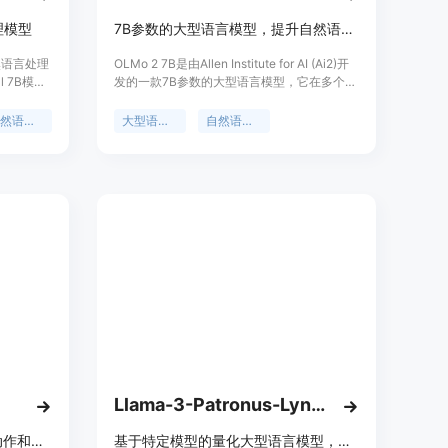
理模型
7B参数的大型语言模型，提升自然语言处理能力
然语言处理
OLMo 2 7B是由Allen Institute for AI (Ai2)开
l 7B模型
发的一款7B参数的大型语言模型，它在多个自
自然的编程能
然语言处理任务上展现出色的表现。该模型通
pache
过在大规模数据集上的训练，能够理解和生成
自然语言处理
大型语言模型
自然语言处理
人电脑
自然语言，支持多种语言模型相关的科研和应
用。OLMo 2 7B的主要优点包括其大规模的参
数量，使得模型能够捕捉到更加细微的语言特
征，以及其开源的特性，促进了学术界和工业
界的进一步研究和应用。
Llama-3-Patronus-Lynx-8B-Instruct-Q4_K_M-GGUF
通用世界模型，支持自然语言动作和视频状态
基于特定模型的量化大型语言模型，适用于自然语言处理等任务。