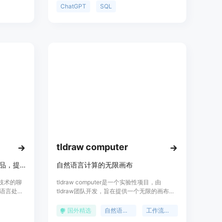
AI技术，能
据库,通过聊天的方式获取数据洞察、可视化数
ChatGPT
SQL
与机器进
据、插入测试数据、设计表结构等,提升工作效
答、还是
率。
准确、快速、
at，用户可
精力。
tldraw computer
Unshackled AI是一款AI聊天产品，提供强大的自然语言处理功能。
自然语言计算的无限画布
能技术的聊
tldraw computer是一个实验性项目，由
语言处
tldraw团队开发，旨在提供一个无限的画布，
定位为帮
用户可以在上面创建连接组件的工作流，以生
成和转换数据。该产品使用多模态语言模型作
国外精选
自然语言处理
工作流自动化
为运行时来执行指令，代表了自然语言处理和