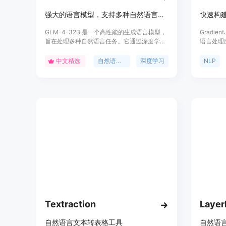
强大的语言模型，支持多种自然语言处理任务。
快速构
GLM-4-32B 是一个高性能的生成语言模型，
Gradi
旨在处理多种自然语言任务。它通过深度学习
语言处理
技术训练而成，能够生成连贯的文本和回答复
GPT-
杂问题。该模型适用于学术研究、商业应用和
可以使用G
中文精选
自然语言处理
深度学习
NLP
开发者，价格合理，定位精准，是自然语言处
问答系统
理领域的领先产品。
Gradi
发者能够
案灵活，
Textraction
Layer
自然语言文本转表格工具
自然语