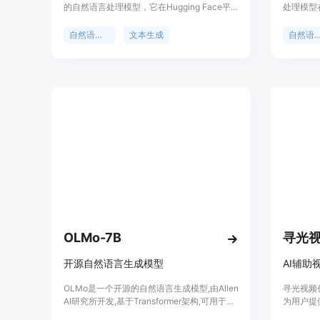
的自然语言处理模型，它在Hugging Face平
处理模型
台上发布。这款模型在处理语言相关的任务时
试。它基于
表现出色，如文本生成、翻译、问答等。它的
通过增加
自然语言处理
文本生成
自然语言
重要性在于能够理解和生成自然语言，极大地
的语义推
推动了人工智能在语言理解领域的进步。该模
TAG-B
型在开源社区中受到广泛关注，可以用于研究
通过模拟
和商业用途，但需遵守FAIR Noncommercial
供了一个
Research License。
OLMo-7B
寻光
开源自然语言生成模型
AI辅
OLMo是一个开源的自然语言生成模型,由Allen
寻光视频
AI研究所开发,基于Transformer架构,可用于生
为用户提
成高质量的英文文本。它具有生成长度可达
通过剧本