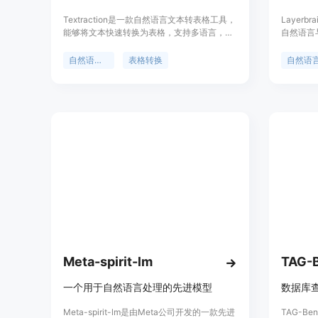
Textraction是一款自然语言文本转表格工具，
Layer
能够将文本快速转换为表格，支持多语言，提
自然语言
供无限可能的实体提取，具有快速易用、自然
任务。它
语言描述等优势。定价根据使用量计费，适用
程操作，提
自然语言处理
表格转换
自然语
于房地产、简历、客户支持、金融、产品列
强大的数
表、采购订单、教程等场景。
然语言查询
活，用户
餐。
Meta-spirit-lm
TAG-
一个用于自然语言处理的先进模型
数据库
Meta-spirit-lm是由Meta公司开发的一款先进
TAG-B