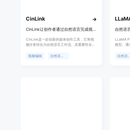
CinLink
LLaMA
CinLink让创作者通过自然语言完成视频字幕、翻译、剪辑等媒体任务
自然语
CinLink是一款创新的媒体创作工具，它将视
LLaMA
频任务转化为自然语言工作流。其重要性在于
模型。通过
打破了传统视频编辑的复杂操作流程，让用户
模型可以
可以通过自然语言轻松完成各种视频任务。主
效地利用
视频编辑
自然语言处理
自然语言
要优点包括：支持本地优先处理，数据安全可
Pro 
靠；将多种媒体功能集成于一个自然语言工作
学方面都表
空间，无需切换工具；可以处理包括图像、视
行初始化的
频、字幕等多种媒体形式。产品背景方面，它
模型（LLa
致力于为创作者提供便捷、高效的媒体创作体
中均取得
验。价格信息页面未提及。产品定位是面向广
进行推理
大媒体创作者，无论是专业人士还是业余爱好
为将自然
者，都能利用它轻松完成媒体创作和再利用。
的见解，
代理的开