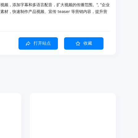
视频，添加字幕和多语言配音，扩大视频的传播范围。", "企业
材，快速制作产品视频、宣传 teaser 等营销内容，提升营
欢快的音乐用于产品发布。
打开站点
收藏
方便国际受众观看。
品牌推荐蒙太奇。
言指令，即可为视频自动添加准确的字幕，无需手动逐句编辑，
多种语言，并为其添加相应的多语言配音，方便视频面向全球受
视频进行剪辑、裁剪，制作出适合社交媒体等平台的短视频片
结，并生成适合社交媒体分享的精彩片段，帮助用户快速提炼视
、参考和创意方向，生成图像、视频和视觉资产，激发用户的创