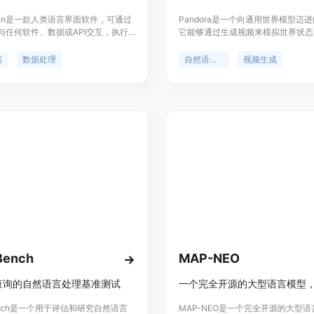
brain是一款人类语言界面软件，可通过
Pandora是一个向通用世界模型迈
与任何软件、数据或API交互，执行
它能够通过生成视频来模拟世界状态
可以帮助用户省去繁琐的命令行或编
使用自然语言在任何时间控制视频内
高工作效率。Layerbrain还提供了
Pandora与以往的文本到视频模型
言
数据处理
自然语言处理
视频生成
据处理和分析功能，用户可以使用自
许在视频生成过程中随时接受自由文
和分析数据。Layerbrain的定价灵
入，从而实现视频的即时控制。这种
可以根据自己的需求选择不同的套
能力实现了世界模型支持交互式内容
强的健壮推理和规划的承诺。Pando
多个领域生成视频，如室内/室外、自
市、人类/机器人、2D/3D等场景。
Pandora还允许通过高质量的数据
整，使得模型能够在一个领域学习动
一个未见过的领域中使用。Pandor
过自回归模型生成更长的视频，其生
长度可以超过训练视频的长度。尽管Pa
作为通用世界模型的初步步骤仍有限
在生成一致性视频、模拟复杂场景、
和物理法则以及遵循指令/动作方面
败，但它在视频生成和自然语言控制
Bench
MAP-NEO
了巨大的潜力。
查询的自然语言处理基准测试
ench是一个用于评估和研究自然语言
MAP-NEO是一个完全开源的大型