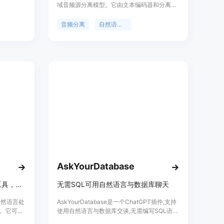
域音频源分离模型。它由文本编码器和分离模
码。该模型
型两个关键组件组成。我们在大规模多模态数
和中文
据集上训练AudioSep，并在许多任务上广泛
音频分离
自然语言查询
的性能。
评估其能力，包括音频事件分离、乐器分离和
具有挑战性
语音增强。AudioSep表现出强大的分离性能
的模型。
和令人印象深刻的零样本泛化能力，使用音频
M训练过程
标题或文本标签作为查询，大大优于以前的音
AP-
频查询和语言查询声音分离模型。为了保证本
训练的分词
工作的可重复性，我们将发布源代码、评估基
化预训练
准和预训练模型。
AskYourDatabase
人工智能驱动的自然语言处理工具，实现与机器的人类对话
无需SQL可用自然语言与数据库聊天
的自然语言处
AskYourDatabase是一个ChatGPT插件,支持
。它可以
使用自然语言与数据库交谈,无需编写SQL语
、引人入
句。用户可以简单连接自己的SQL或NoSQL数