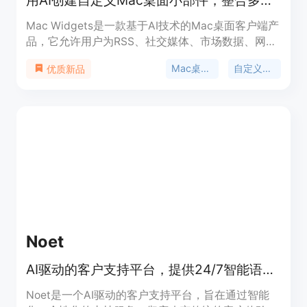
用AI创建自定义Mac桌面小部件，整合多种信息与工具
Mac Widgets是一款基于AI技术的Mac桌面客户端产
品，它允许用户为RSS、社交媒体、市场数据、网页
等创建自定义的桌面小部件。产品的重要性在于能够
Mac桌面小部件
自定义小部件
优质新品
将用户关注的各类信息集中展示在一个便捷的面板
中，通过快捷键即可快速访问，提高用户获取信息的
效率。其主要优点包括高度的自定义性、整合多种信
息源以及操作便捷。产品背景可能是为了满足Mac用
户对于个性化桌面信息展示和快速访问的需求。文档
中未提及价格信息。产品定位为为Mac用户提供一站
式的信息展示和工具使用解决方案。
Noet
AI驱动的客户支持平台，提供24/7智能语音和聊天支持，提升客户体验。
Noet是一个AI驱动的客户支持平台，旨在通过智能