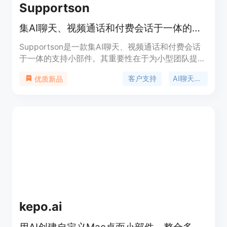
Supportson
集AI聊天、视频通话和付费会话于一体的支持小部件，企业级支持仅需1/4价格。
Supportson是一款集AI聊天、视频通话和付费会话
于一体的支持小部件。其重要性在于为小型团队提供
了企业级的支持能力，价格仅为传统方案的1/4。主
客户支持
AI聊天小部件
优质新品
要优点包括可直接与客户交流而非仅处理工单，能够
快速响应客户需求，提高客户满意度。产品背景是为
满足企业多样化的客户支持需求而开发。价格方面，
有免费计划，也有每月29美元和79美元的付费计
划。定位是为企业提供高效、低成本的客户支持解决
方案。
kepo.ai