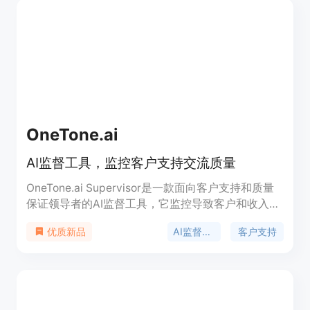
OneTone.ai
AI监督工具，监控客户支持交流质量
OneTone.ai Supervisor是一款面向客户支持和质量
保证领导者的AI监督工具，它监控导致客户和收入损
失的问题，以及所有书面客户交流的质量。该产品利
AI监督工具
客户支持
优质新品
用先进的AI技术，帮助客户服务和质量保证团队提高
客户满意度，并改善代理质量评分、NPS、CSAT等
指标。该产品可以节省25%-50%的客户支持和质量
保证领导者的时间，评估代理的KPI数据，识别潜在
的客户和收入损失，并支持20多种语言的多语言客服