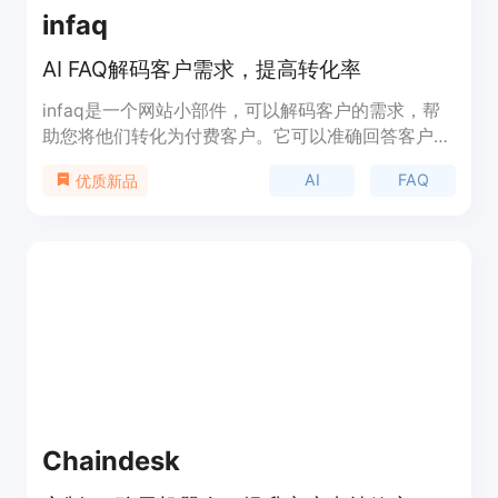
infaq
AI FAQ解码客户需求，提高转化率
infaq是一个网站小部件，可以解码客户的需求，帮
助您将他们转化为付费客户。它可以准确回答客户的
问题，处理数百种不同的问题，直接且迅速。与烦人
AI
FAQ
优质新品
的聊天机器人不同，它可以帮助您了解客户想要的内
容，改进营销策略，将浏览者转化为购买者。同时，
它还可以自动引导客户购买概率较高的商品。集成和
构建非常简单，只需几分钟即可完成。您可以通过加
载现有的常见问题和客户查询来构建AI FAQ，也可以
让AI FAQ告诉您客户想了解的内容。您还可以嵌入到
您的网站上，并通过收集数据不断改进。
Chaindesk