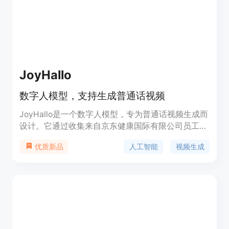
建您的Chatbot，提升您的客户支持能力吧！
JoyHallo
数字人模型，支持生成普通话视频
JoyHallo是一个数字人模型，专为普通话视频生成而
设计。它通过收集来自京东健康国际有限公司员工的
29小时普通话视频，创建了jdh-Hallo数据集。该数
人工智能
视频生成
优质新品
据集覆盖了不同年龄和说话风格，包括对话和专业医
疗话题。JoyHallo模型采用中国wav2vec2模型进行
音频特征嵌入，并提出了一种半解耦结构来捕捉唇
部、表情和姿态特征之间的相互关系，提高了信息利
用效率，并加快了推理速度14.3%。此外，JoyHallo
在生成英语视频方面也表现出色，展现了卓越的跨语
言生成能力。