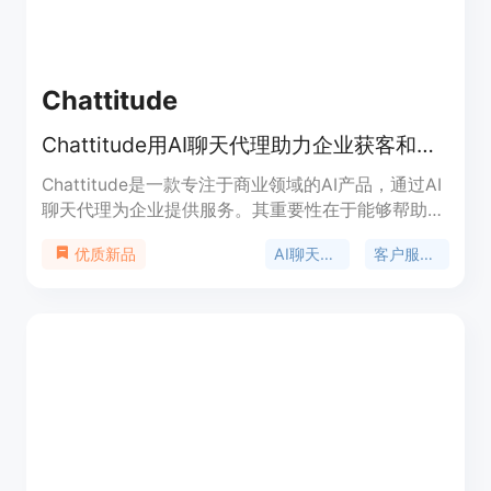
Chattitude
Chattitude用AI聊天代理助力企业获客和提供24/7客户支持。
Chattitude是一款专注于商业领域的AI产品，通过AI
聊天代理为企业提供服务。其重要性在于能够帮助企
业提升客户服务效率、促进销售并降低成本。主要优
AI聊天代理
客户服务自动化
优质新品
点包括可实现24/7客户服务、自动筛选潜在客户、加
快销售流程、支持90种语言等。产品背景是为满足
现代企业对高效客户服务和销售自动化的需求而开
发。提供免费两周试用，无需信用卡，部署后能立即
获得投资回报。产品定位是为各类企业提供客户服务
和销售支持的AI解决方案。