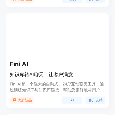
持体验。 Threado AI可以轻松地使用社区对话、帮
助文档URL、文档或PDF来进行训练。它能够无缝集
成到您的Slack工作区、Discord服务器或嵌入到您的
网页中，随时随地提供即时满足感。
Fini AI
知识库转AI聊天，让客户满意
Fini AI是一个强大的自助式、24/7互动聊天工具，通
过训练知识库与知识库链接，帮助您更好地与用户交
流并留住更多用户。不需要集成，只需添加知识库链
AI
客户支持
优质新品
接，即可获得互动问答聊天。为客户的所有问题提供
24/7即时答案，提供一个让客户满意的神奇体验。