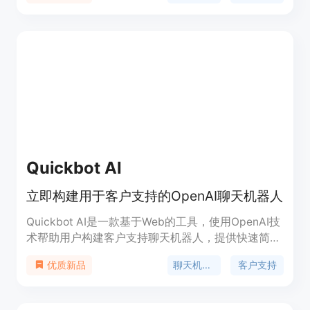
色的客户体验，并为您的网站生成潜在客户。
Chatwebby支持多种形式的内容输入，可以根据您
的需求来创建聊天机器人。
Quickbot AI
立即构建用于客户支持的OpenAI聊天机器人
Quickbot AI是一款基于Web的工具，使用OpenAI技
术帮助用户构建客户支持聊天机器人，提供快速简单
的方式，无需任何编码知识即可创建强大的聊天机器
聊天机器人
客户支持
优质新品
人。产品具有高度安全性，所有数据将托管在您的
VPS上；易于使用，通过上传文件、训练模型和部署
到您的网站；一次付费，终身更新。