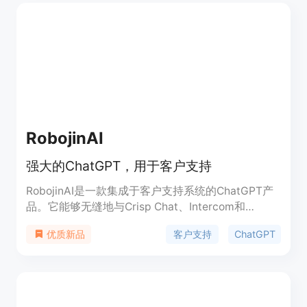
RobojinAI
强大的ChatGPT，用于客户支持
RobojinAI是一款集成于客户支持系统的ChatGPT产
品。它能够无缝地与Crisp Chat、Intercom和
Freshdesk等工具进行集成，为您的客户支持提供强
客户支持
ChatGPT
优质新品
大的支持能力。RobojinAI通过训练您的网站内容、
知识库、PDF文档等来提供准确和快速的回答，提高
支持工作人员的生产力。它还可以同时处理大量的查
询，确保支持工作的高效性。RobojinAI支持多种语
言，为全球提供包容和无障碍的客户服务。现在就创