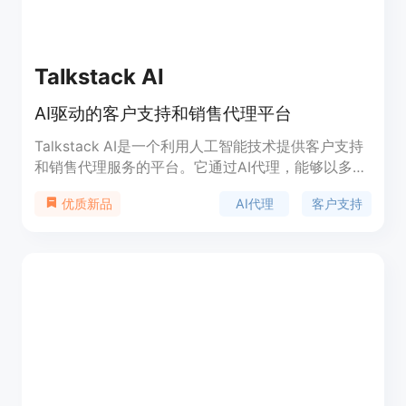
Talkstack AI
AI驱动的客户支持和销售代理平台
Talkstack AI是一个利用人工智能技术提供客户支持
和销售代理服务的平台。它通过AI代理，能够以多种
语言执行复杂任务，支持文本和电话沟通，并提供企
AI代理
客户支持
优质新品
业级安全性。该产品的主要优点包括无需预录音和触
发词，完全由AI生成的语音响应，以及能够扩展销售
和运营团队的能力。此外，它还支持创建自定义工作
流程，并且易于审查AI代理生成的响应的准确性。