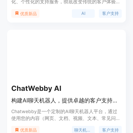
化、个性化的支持服务，彻底改变传统的客户体验。
它利用先进的AI技术，实现24/7的智能语音和聊天支
AI
客户支持
优质新品
持，能够实时分析客户情绪和意图，并提供全渠道支
持，包括电子邮件、电话以及WhatsApp、LinkedIn
和Instagram等平台。这种创新的客户支持方式，不
仅提高了问题解决的效率，还通过主动关怀和预防问
题的发生，进一步提升了客户满意度。Noet的出
现，标志着客户支持服务进入了一个全新的智能化时
代，为企业提供了一个高效、智能的客户支持解决方
案，有助于企业在竞争激烈的市场中脱颖而出。
ChatWebby AI
构建AI聊天机器人，提供卓越的客户支持和潜在客户生成
Chatwebby是一个定制的AI聊天机器人平台，通过
使用您的内容（网页、文档、视频、文本、常见问题
解答）来构建聊天机器人，提供卓越的客户支持和潜
聊天机器人
客户支持
优质新品
在客户生成。它可以帮助您自动化客户支持，提供出