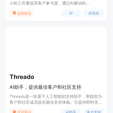
小的工作量提高客户参与度。通过AI驱动的
ChatGPT，让您的客户支持流程自动化，快速响应客
AI
自动化
优质新品
户需求，提升客户体验，实现收入增长。CX Genie
支持多种数据源，智能聊天机器人能够自我改进，记
住对话的上下文。支持脚本嵌入、API集成和SDK，
与其他平台无缝整合。
Threado
AI助手，提供最佳客户和社区支持
Threado是一款基于人工智能的支持助手，帮助您为
客户和社区成员提供最佳支持体验。它提供即时支
持、行动洞察和强大的工作流程，助您提供出色的支
AI助手
客户支持
优质新品