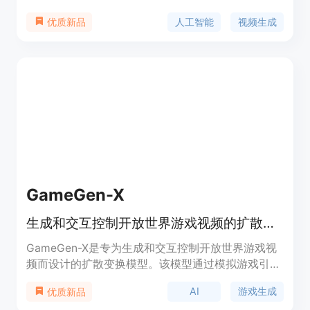
成视频。该技术利用先进的 AI 算法，实现视频内容
人工智能
视频生成
优质新品
的自动化生成，极大地提高了视频创作的效率。产品
定位为创意设计人员和视频制作者提供快速、高效的
视频生成解决方案，帮助用户节省时间和精力。目前
该工具处于 Beta 测试阶段，用户可以免费试用其功
能。
GameGen-X
生成和交互控制开放世界游戏视频的扩散变换模型
GameGen-X是专为生成和交互控制开放世界游戏视
频而设计的扩散变换模型。该模型通过模拟游戏引擎
的多种特性，如创新角色、动态环境、复杂动作和多
AI
游戏生成
优质新品
样事件，实现了高质量、开放领域的视频生成。此