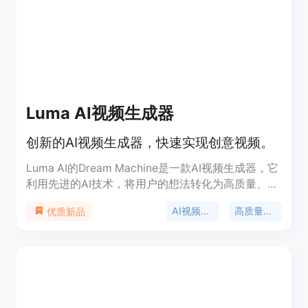
Luma AI视频生成器
创新的AI视频生成器，快速实现创意视频。
Luma AI的Dream Machine是一款AI视频生成器，它
利用先进的AI技术，将用户的想法转化为高质量、逼
真的视频。它支持从文字描述或图片开始生成视频，
AI视频生成
高质量输出
优质新品
具有高度的可扩展性、快速生成能力和实时访问功
能。产品界面用户友好，适合专业人士和创意爱好者
使用。Luma AI的Dream Machine不断更新，以保持
技术领先，为用户提供持续改进的视频生成体验。