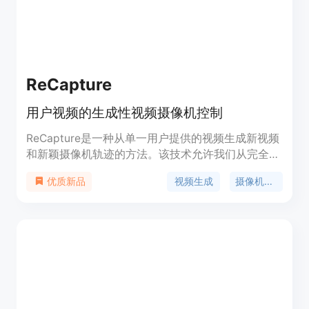
ReCapture
用户视频的生成性视频摄像机控制
ReCapture是一种从单一用户提供的视频生成新视频
和新颖摄像机轨迹的方法。该技术允许我们从完全不
同的角度重新生成源视频，并带有电影级别的摄像机
视频生成
摄像机控制
优质新品
运动。ReCapture通过使用多视图扩散模型或基于深
度的点云渲染生成带有新摄像机轨迹的嘈杂锚视频，
然后通过我们提出的掩蔽视频微调技术将锚视频重新
生成为干净且时间上一致的重新角度视频。这种技术
的重要性在于它能够利用视频模型的强大先验，将近
似的视频重新生成为时间上一致且美观的视频。