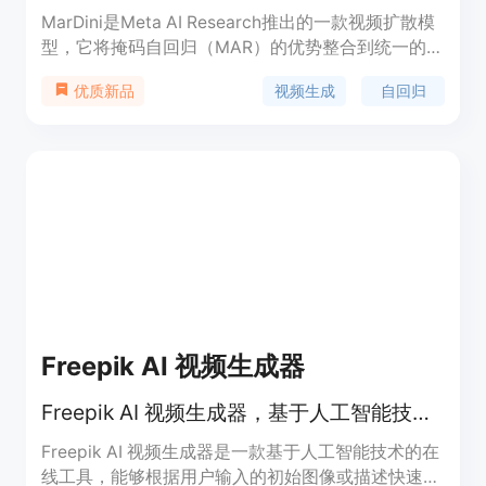
MarDini是Meta AI Research推出的一款视频扩散模
型，它将掩码自回归（MAR）的优势整合到统一的扩
散模型（DM）框架中。该模型能够根据任意数量的
视频生成
自回归
优质新品
掩码帧在任意帧位置进行视频生成，支持视频插值、
图像到视频生成以及视频扩展等多种视频生成任务。
MarDini的设计高效，将大部分计算资源分配给低分
辨率规划模型，使得在大规模上进行空间-时间注意
力成为可能。MarDini在视频插值方面树立了新的标
杆，并且在几次推理步骤内，就能高效生成与更昂贵
的高级图像到视频模型相媲美的视频。
Freepik AI 视频生成器
Freepik AI 视频生成器，基于人工智能技术快速生成高质量视频内容。
Freepik AI 视频生成器是一款基于人工智能技术的在
线工具，能够根据用户输入的初始图像或描述快速生