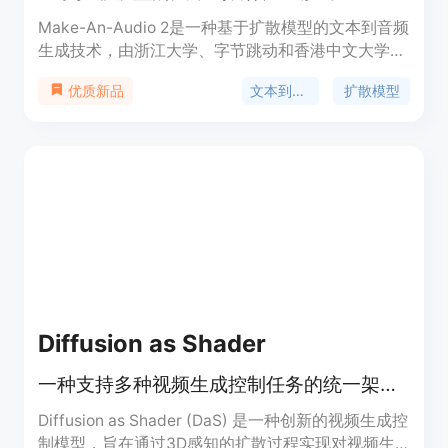
Make-An-Audio 2是一种基于扩散模型的文本到音频
生成技术，由浙江大学、字节跳动和香港中文大学的
研究人员共同开发。该技术通过使用预训练的大型语
文本到音频
扩散模型
优质新品
言模型(LLMs)解析文本，优化了语义对齐和时间一
致性，提高了生成音频的质量。它还设计了基于前馈
Transformer的扩散去噪器，以改善变长音频生成的
性能，并增强时间信息的提取。此外，通过使用
LLMs将大量音频标签数据转换为音频文本数据集，
解决了时间数据稀缺的问题。
Diffusion as Shader
一种支持多种视频生成控制任务的统一架构模型。
Diffusion as Shader (DaS) 是一种创新的视频生成控
制模型，旨在通过3D感知的扩散过程实现对视频生