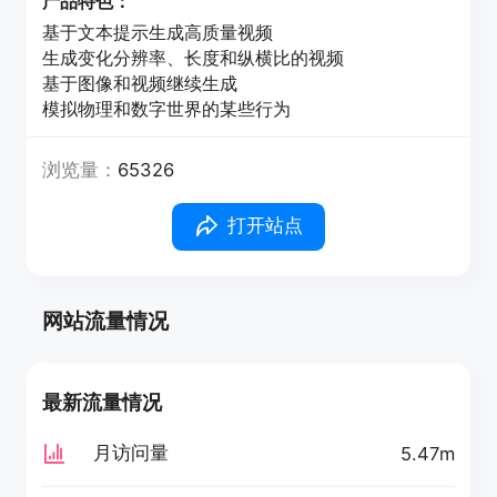
产品特色：
基于文本提示生成高质量视频
生成变化分辨率、长度和纵横比的视频
基于图像和视频继续生成
模拟物理和数字世界的某些行为
浏览量：
65326
打开站点
网站流量情况
最新流量情况
月访问量
5.47m