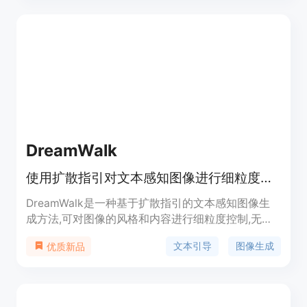
包括高效性、灵活性和可扩展性，能够广泛应用于图
像到视频生成、文本到视频生成等多种场景。该技术
由 Netflix Eyeline Studios 等机构的研究人员开发，
具有较高的学术价值和商业应用潜力，目前开源免费
提供给公众使用。
DreamWalk
使用扩散指引对文本感知图像进行细粒度风格控制
DreamWalk是一种基于扩散指引的文本感知图像生
成方法,可对图像的风格和内容进行细粒度控制,无需
对扩散模型进行微调或修改内部层。支持多种风格插
文本引导
图像生成
优质新品
值和空间变化的引导函数,可广泛应用于各种扩散模
型。