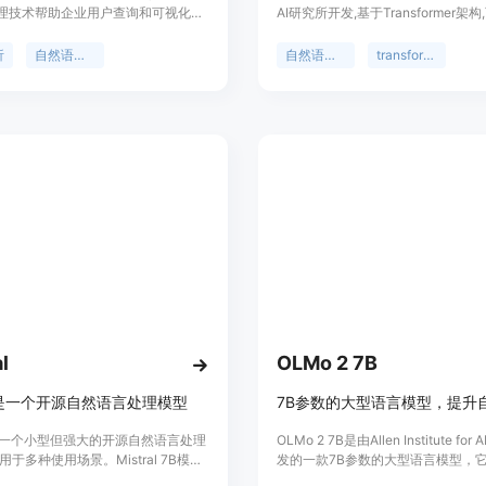
理技术帮助企业用户查询和可视化数
AI研究所开发,基于Transformer架
杂的SQL语句。Genie可以分析、概
成高质量的英文文本。它具有生成长
化数据,极大地提高了企业的工作效
4096个token的长文本的能力。OLM
析
自然语言处理
自然语言生成
transformer
目前公开的参数量最大的开源英文语
一,拥有69亿参数,在多个英文NLP
现优于同类模型。它可用于文本生成
向的微调等多种自然语言处理任务。
l
OLMo 2 7B
ral是一个开源自然语言处理模型
al是一个小型但强大的开源自然语言处理
OLMo 2 7B是由Allen Institute for A
用于多种使用场景。Mistral 7B模型
发的一款7B参数的大型语言模型，
lama 2 13B模型,拥有自然的编程能
然语言处理任务上展现出色的表现。