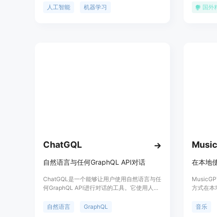
主和求职者，为人才提供了广阔的发展空间和
力和8000
人工智能
机器学习
国外
机会。Next AI Jobs的主要优点是它集中了人
2.0许
工智能领域的工作和职业机会，为求职者提供
GPU上
了更便捷的职业发展途径。
ChatGQL
Musi
自然语言与任何GraphQL API对话
ChatGQL是一个能够让用户使用自然语言与任
Music
何GraphQL API进行对话的工具。它使用人工
方式在本
智能技术，让用户能够以自然的方式与API进
序。它支
行交互。ChatGQL提供了简单易用的界面，用
生成以及
自然语言
GraphQL
音乐
户可以直接在聊天窗口中输入问题或指令，然
在于无需安