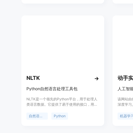
后ChatGQL会将其转化为GraphQL API可以理
框架，能
解的语言，并返回相应的结果。ChatGQL的优
示生成音
势在于它能够大大简化与GraphQL API的交互
过程，使得开发者能够更加高效地使用API。
NLTK
Python自然语言处理工具包
NLTK是一个领先的Python平台，用于处理人
该网站由作
类语言数据。它提供了易于使用的接口，用于
深度学习
访问50多个语料库和词汇资源，如WordNet，
监督学习
并提供了一套文本处理库，用于分类、标记、
既有理论
自然语言处理
Python
机器学
解析和语义推理。它还提供了工业级NLP库的
全面掌握
封装，并有一个活跃的讨论论坛。NLTK适用
站拥有独
于语言学家、工程师、学生、教育者、研究人
和学习。