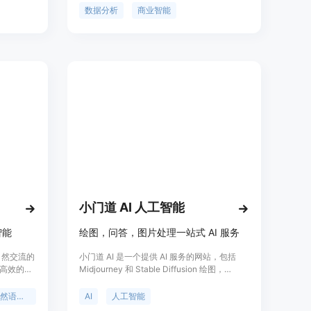
解和生成
实现"任意表，随便问"，为企业客户建立"对话
数据分析
商业智能
科研和应
即洞察"的数据分析新范式。主要功能包括任意
大规模的参
表格即传即问、自然语言数据查询、专业知识
的语言特
注入和复杂计算逻辑等。产品优势在于打破传
界和工业
统预置模版限制，支持跨领域迁移应用场景。
定价暂未公开，根据不同接入方案会有差异。
小门道 AI 人工智能
智能
绘图，问答，图片处理一站式 AI 服务
样自然交流的
小门道 AI 是一个提供 AI 服务的网站，包括
高效的、
Midjourney 和 Stable Diffusion 绘图，
要能够在
chatgpt 对话，抠图，去除水印，魔法抹除，
界中运作
图片变清，无损放大等功能。我们提供智能问
自然语言处理
AI
人工智能
答功能，可联网搜索，任务式 (基于