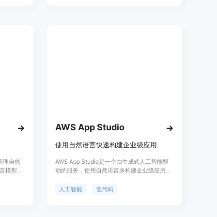
语音到语音
AutoGPT)，学术助理，上传文件，数学解题
实时通信的
等。同时，我们还提供抠图、放大变清、转矢
在
量图、人脸融合等图片处理功能。产品定价根
商的延迟；以
据具体功能和使用情况而定，定位于提供高质
量的 AI 服务。
AWS App Studio
使用自然语言快速构建企业级应用
和管理自然
AWS App Studio是一个由生成式人工智能驱
言模型如
动的服务，使用自然语言来构建企业级应用，
能力。用户
使不具备深厚软件开发技能的技术专业人员，
文本生成、
如IT项目经理、数据工程师和企业架构师，能
人工智能
低代码
够在几分钟内快速开发出符合组织需求的业务
工具，让开
应用。该服务提供高度安全、可扩展且性能优
。定价方
越的应用，无需考虑底层代码或基础设施，由