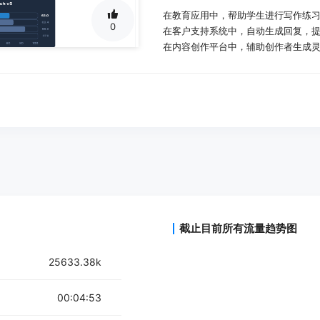
在教育应用中，帮助学生进行写作练
0
在客户支持系统中，自动生成回复，
在内容创作平台中，辅助创作者生成
产品特色：
支持快速生成文本，适用于多轮对话
具备深度研究能力，能够分析文档、
提供高效的低延迟响应，适合实时应
支持通过 API 与其他平台集成，方便
能够处理多种语言，尽管主要为英语
使用教程：
访问 Reka Flash 3 的 Hugging Fa
截止目前所有流量趋势图
根据提供的代码示例设置环境和依赖
加载模型和分词器。
25633.38k
构建输入提示并生成文本。
根据需求调整生成参数，如最大生成
00:04:53