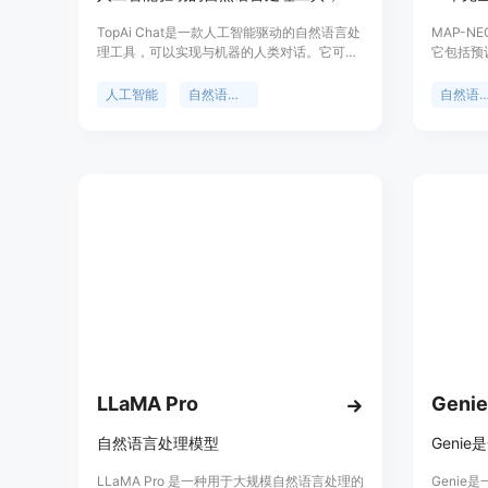
TopAi Chat是一款人工智能驱动的自然语言处
MAP-
理工具，可以实现与机器的人类对话。它可以
它包括预
帮助用户更快速、更高效地生成相关、引人入
（Matr
胜的内容。TopAi Chat使用先进的AI技术，能
从零开始
人工智能
自然语言处理
自然语言
够模拟人类的对话方式，让用户能够与机器进
token
行自然流畅的交流。无论是聊天、问答、还是
MAP-
获取信息，TopAi Chat都能提供准确、快速、
的任务中
有趣的回答和服务。通过TopAi Chat，用户可
为了研究
以提升内容生成的效率，节省时间和精力。
的完全透
NEO，
器、预训
代码库。
LLaMA Pro
Genie
自然语言处理模型
LLaMA Pro 是一种用于大规模自然语言处理的
Geni