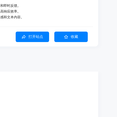
习和即时反馈。
提高响应效率。
灵感和文本内容。
打开站点
收藏
系统。
图像、视频和音频。
用。
开发者使用。
优化。
ce 页面。
库。
长度等。