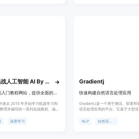
够本地运行 AI 模型，提供自然语言提
Ultravox，一个开源的、最先进的
乐的功能。
模型；构建处理WebRTC上LLMs
最佳堆栈；在Town上构建新体验；
TheFastest.ai上跟踪模型和提供
及在AI领域探索可能性的边界。
动手实战人工智能 AI By Doing
Gradientj
人工智能入门教程网站，提供全面的机器学习与深度学习知识。
快速构建自然语言处理应用
者从 2015 年开始学习机器学习和
GradientJ是一个用于测试、部署
,整理并编写的一系列实战教程。涵盖
语言处理应用的平台。它基于大型语
、无监督学习、深度学习等多个领域,
GPT-4，提供快速构建NLP应用的
推导,又有代码实现,旨在帮助初学者
可以使用GradientJ开发自定义的
习
深度学习
NLP
自然语言处理
人工智能的基础知识和实践技能。网
问答系统、聊天机器人等NLP应用。
立域名,内容持续更新,欢迎大家关注
GradientJ提供简单易用的接口和
发者能够快速上手并实现自己的用例