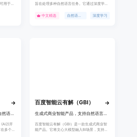
构,可用于生
旨在处理多种自然语言任务。它通过深度学习
度可达
技术训练而成，能够生成连贯的文本和回答复
o-7B是
杂问题。该模型适用于学术研究、商业应用和
中文精选
自然语言处理
深度学习
言模型之
开发者，价格合理，定位精准，是自然语言处
任务上的表
理领域的领先产品。
、任务导
百度智能云有解（GBI）
7B参数的大型语言模型，提升自然语言处理能力
生成式商业智能产品，支持自然语言数据分析
I (Ai2)开
百度智能云有解（GBI）是一款生成式商业智
它在多个自
能产品。它将文心大模型融入BI场景，支持通
该模型通
过自然语言对话式交互执行数据查询与分析，