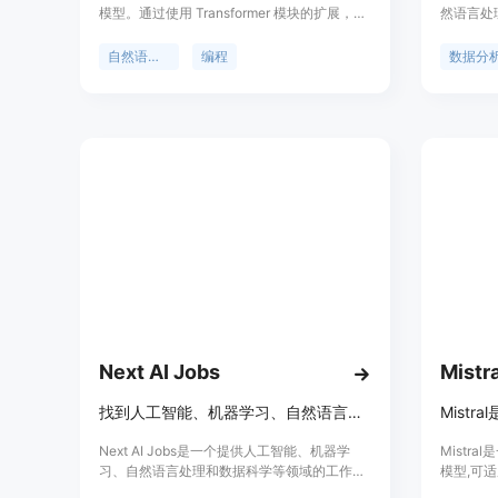
模型。通过使用 Transformer 模块的扩展，该
然语言处
模型可以在不遗忘旧知识的情况下，高效而有
据,无需复
效地利用新语料库来提升模型的知识。LLaMA
括并可视
自然语言处理
编程
数据分
Pro 具有出色的性能，在通用任务、编程和数
率。
学方面都表现出色。它是基于 LLaMA2-7B 进
行初始化的通用模型。LLaMA Pro 和其指导类
模型（LLaMA Pro-Instruct）在各种基准测试
中均取得了先进的性能，展示了在智能代理中
进行推理和处理各种任务的巨大潜力。该模型
为将自然语言和编程语言进行整合提供了宝贵
的见解，为在各种环境中有效运作的先进语言
代理的开发奠定了坚实的基础。
Next AI Jobs
Mistra
找到人工智能、机器学习、自然语言处理和数据科学等领域的最佳AI工作和职业机会。
Mist
Next AI Jobs是一个提供人工智能、机器学
Mistr
习、自然语言处理和数据科学等领域的工作和
模型,可适
职业机会的网站。它连接了人工智能行业的雇
性能优于L