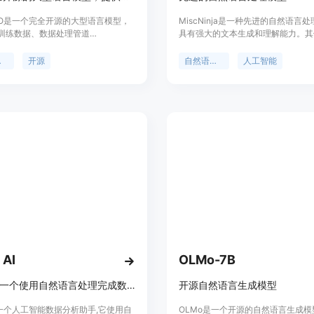
NEO是一个完全开源的大型语言模型，
MiscNinja是一种先进的自然语言
训练数据、数据处理管道
具有强大的文本生成和理解能力。其
ix）、预训练脚本和对齐代码。该模型
可以应用于多种领域，如智能对话系
训练，使用了4.5T的英文和中文
摘要、自动翻译等。定价根据使用情
处理
开源
自然语言处理
人工智能
，展现出与LLaMA2 7B相当的性能。
定位于为开发者和企业提供强大的自
NEO在推理、数学和编码等具有挑战性
理解决方案。
表现出色，超越了同等规模的模型。
目的，我们致力于实现LLM训练过程
明度，因此我们全面发布了MAP-
包括最终和中间检查点、自训练的分词
练语料库以及高效稳定的优化预训练
 AI
OLMo-7B
Genie是一个使用自然语言处理完成数据查询和分析的人工智能助手
开源自然语言生成模型
e是一个人工智能数据分析助手,它使用自
OLMo是一个开源的自然语言生成模型,