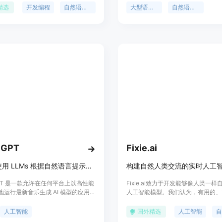
个序列长度。Mistral采用Apache
过在大规模数据集上的训练，能够理
精选
开发编程
自然语言处理
大型语言模型
自然语言处理
可证发布,易于在任何云端和个人电脑
自然语言，支持多种语言模型相关的
部署使用。
用。OLMo 2 7B的主要优点包括其
数量，使得模型能够捕捉到更加细微
征，以及其开源的特性，促进了学术
界的进一步研究和应用。
cGPT
Fixie.ai
在本地使用 LLMs 根据自然语言提示生成音乐。
构建自然人类交流的实时人工
GPT 是一款允许在任何平台上以高性能
Fixie.ai致力于开发能够像人类一
地运行最新音乐生成 AI 模型的应用程
人工智能模型。我们认为，有用的、
持文本条件音乐生成、旋律条件音乐
易获取的通用人工智能（AGI）将需
不确定长度 / 无限音乐流。产品优势
快节奏、模糊不清的自然人类交流世
人工智能
国外精选
人工智能
装重型依赖如 Python 或机器学习
的模型。我们正在解决的问题是构建