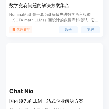
数学竞赛问题的解决方案集合
NuminaMath是一套为训练最先进数学语言模型
（SOTA math LLMs）而设计的数据库和模型。它包
含860k+数学竞赛问题及其解决方案对，每个解决方
数学
竞赛
优质新品
案都使用了链式思维（Chain of Thought, CoT）推
理进行模板化。此外，还有70k+数学竞赛问题，其
解决方案由GPT-4通过工具集成推理（Tool-
Integrated Reasoning, TIR）生成。NuminaMath通
过提供高质量的数学问题和解决方案，为教育工作者
和学生提供了一个宝贵的资源，帮助他们提高数学思
维和解决问题的能力。
Chat Nio
国内领先的LLM一站式企业解决方案