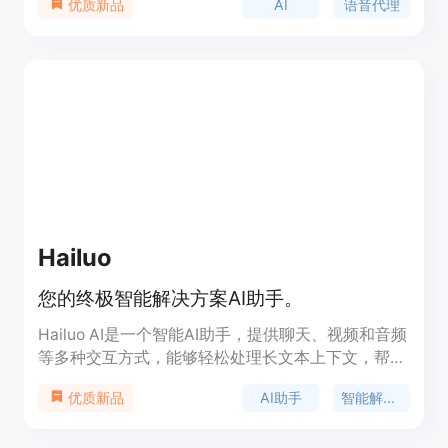
AI
语音代理
优质新品
AI，来实现高效、定制化的语音服务。Tenyx的核心
技术TenyxChat基于领先的AI技术，采用多语言模型
架构，确保安全和持续学习。该产品适用于各种行
业，如消费者服务、电子商务、酒店和旅游等，旨在
通过自然、类人的对话体验，提高客户服务效率和客
户满意度。
Hailuo
您的终极智能解决方案AI助手。
Hailuo AI是一个智能AI助手，提供聊天、视频和音频
等多种交互方式，能够轻松处理长文本上下文，帮助
用户解决问题。它以强大的自然语言处理技术和友好
AI助手
智能解决方案
优质新品
的用户体验为特点，旨在为用户提供高效、智能的解
决方案。产品定位为面向广大用户的通用AI助手，价