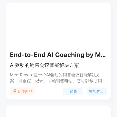
种业务需求。
End-to-End AI Coaching by MeetRecord
AI驱动的销售会议智能解决方案
MeetRecord是一个AI驱动的销售会议智能解决方
案，可跟踪、记录并回顾销售电话。它可以帮助销售
经理加快绩效评估，提供可操作的反馈，跟踪进展并
销售
智能解决方案
优质新品
培训销售人员以赢得更多的交易。MeetRecord通过
以下功能提供价值： - 使用Insights IQ分析销售电话
和会议，提供洞察和建议，帮助改进销售策略和绩效
- 提供完整的AI驱动的辅导，通过自动化评分卡跟踪
进展，提供可操作的反馈 - 跟踪销售电话中的问题和