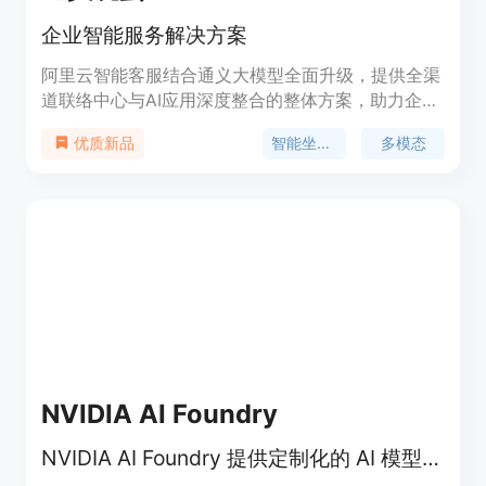
企业智能服务解决方案
阿里云智能客服结合通义大模型全面升级，提供全渠
道联络中心与AI应用深度整合的整体方案，助力企业
服务向信息化、智能化、多模态转型。对话机器人更
智能坐席助理
多模态
优质新品
加智能的AI Agent，连接知识即可对话，更类人的对
话体验，更多服务场景，连接即对话，大幅降低运营
成本。支持多种形态的知识，比如文档网页、高频问
题、复杂多轮、表格、数据库等。
NVIDIA AI Foundry
NVIDIA AI Foundry 提供定制化的 AI 模型和解决方案。