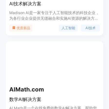
AI技术解决方案
Madison AI是一家专注于人工智能技术的科技企业，
为各行业企业提供无缝融合和实施AI资源的解决方
案。我们的使命是通过创新和先进的解决方案帮助企
人工智能
AI技术
优质新品
业充分利用人工智能的潜力，提升生产力，简化运
营，并开启新的扩展途径。我们的专业团队拥有人工
智能、机器学习和数据科学等领域的专业知识，为每
个客户量身定制解决方案，精确满足其独特需求。
AIMath.com
数学AI解决方案
AI Math是一个在线免费的数学AI解决方案，帮助您