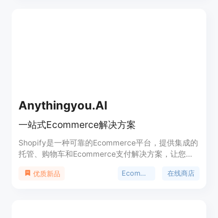
力。我们提供多种功能，包括自动化生成文档、智能
搜索、个性化建议等。无论您是企业的客户支持团队
还是个人知识管理者，AskMyDocs.ai都能帮助您快
速解决问题，提供高质量的文档和支持。
Anythingyou.AI
一站式Ecommerce解决方案
Shopify是一种可靠的Ecommerce平台，提供集成的
托管、购物车和Ecommerce支付解决方案，让您专
注于在线销售。它提供了易于使用的界面和强大的功
Ecommerce
在线商店
优质新品
能，使您能够轻松创建和管理您的在线商店。无论您
是初创公司还是中小型企业，Shopify都可以满足您
的需求。