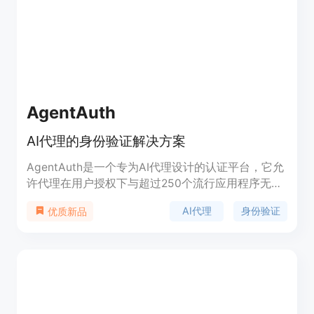
AgentAuth
AI代理的身份验证解决方案
AgentAuth是一个专为AI代理设计的认证平台，它允
许代理在用户授权下与超过250个流行应用程序无缝
交互。AgentAuth支持OAuth、API密钥、JWT等多
AI代理
身份验证
优质新品
种认证方式，确保连接简单可靠，并自动刷新令牌。
它还与多个代理框架和大型语言模型(LLMs)无缝集
成，如Langchain、CrewAI等。AgentAuth通过提供
单一仪表板视图、自定义白标服务，并支持企业级安
全标准如SOC 2 Type II和GDPR，帮助企业快速构建
AI代理，无需担心认证问题。