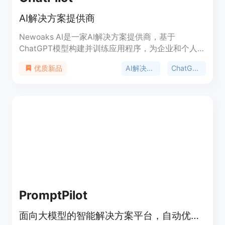
AI解决方案提供商
Newoaks AI是一家AI解决方案提供商，基于
ChatGPT模型构建并训练应用程序，为企业和个人提
供最先进的技术支持。我们的应用程序能够根据最新
AI解决方案
ChatGPT模型
优质新品
的数据和知识提供答案，与其他AI应用相比，我们还
允许用户建立私有知识库并与ChatGPT的公共数据集
集成，提供个性化和准确的回答。我们的API兼容当
前的API和插件服务，与第三方平台无缝集成。
PromptPilot
面向大模型的智能解决方案平台，自动优化多任务。