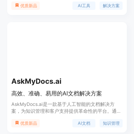
力的流行解决方案提供了一个集中的资源库。该平台
AI工具
解决方案
优质新品
涵盖了文本生成、图像创作、音频制作、视频制作、
代码生成、AI设计等多个领域的AI工具。Creati.ai的
背景信息显示，它旨在帮助用户快速找到并选择适合
自己需求的AI工具，从而提高工作效率和生活质量。
AskMyDocs.ai
高效、准确、易用的AI文档解决方案
AskMyDocs.ai是一款基于人工智能的文档解决方
案，为知识管理和客户支持提供革命性的平台。通过
我们创新的平台，您可以体验到文档管理的革命，提
AI文档
知识管理
优质新品
高效率、准确性和可访问性。无论是创建、更新还是
查询文档，AskMyDocs.ai都能帮助您节省时间和精