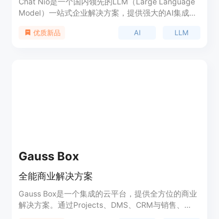
Chat Nio是一个国内领先的LLM（Large Language
Model）一站式企业解决方案，提供强大的AI集成工
具，支持35+主流AI模型，涵盖文本生成、图像创
AI
LLM
优质新品
作、音频处理和视频编辑等领域，并支持私有化部署
和中转服务。它为开发者、个人用户和企业提供定制
化的AI解决方案，包括但不限于多租户令牌分发、计
费管理系统、深度集成Midjourney Proxy Plus绘画
功能、全方位调用日志记录系统等。Chat Nio以其多
功能性、灵活性和易用性，满足企业和团队的多样化
需求，帮助他们高效开发和部署AI应用。
Gauss Box
全能商业解决方案
Gauss Box是一个集成的云平台，提供全方位的商业
解决方案。通过Projects、DMS、CRM与销售、
Web与电子商务或ERP等模块，您可以管理您的业务