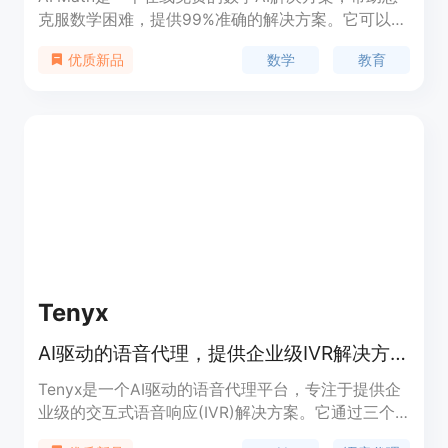
克服数学困难，提供99%准确的解决方案。它可以处
理算术、代数、几何、三角、微积分、组合、统计概
数学
教育
优质新品
率等各种数学问题。AI Math不仅提供答案，还通过
逐步解释帮助您理解解决过程。您可以随时随地访问
AI Math，它是教育者和学生的强大支持系统。
Tenyx
AI驱动的语音代理，提供企业级IVR解决方案。
Tenyx是一个AI驱动的语音代理平台，专注于提供企
业级的交互式语音响应(IVR)解决方案。它通过三个
技术支柱：会话AI语音代理、会话语音平台和核心