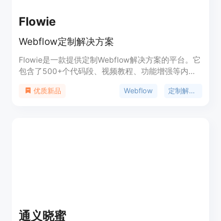
Flowie
Webflow定制解决方案
Flowie是一款提供定制Webflow解决方案的平台。它
包含了500+个代码段、视频教程、功能增强等内
容，用户可以根据自己的需求搜索相关资源或使用
Webflow
定制解决方案
优质新品
Webflow AI代码助手生成自己的代码。Flowie提供
免费和付费功能，定价根据用户需求而定。该产品的
优势在于为用户提供了一个集成了各种Webflow资源
的中心，方便用户快速解决问题和提升工作效率。
通义晓蜜