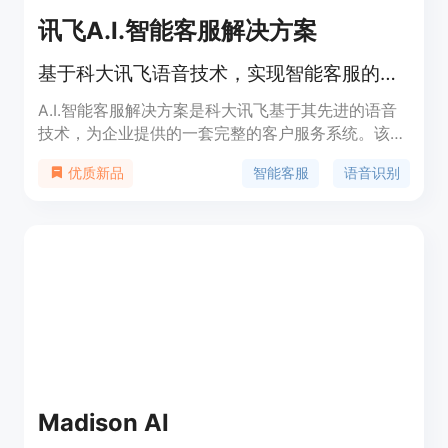
讯飞A.I.智能客服解决方案
基于科大讯飞语音技术，实现智能客服的多渠道解决方案。
A.I.智能客服解决方案是科大讯飞基于其先进的语音
技术，为企业提供的一套完整的客户服务系统。该系
统通过电话、Web、APP、小程序、自助终端等多种
智能客服
语音识别
优质新品
渠道，实现智能外呼、智能接听、语音导航、在线文
字客服、质检分析、坐席辅助等功能。它通过高识别
率的语音识别引擎、自然流畅的语音合成技术、智能
打断能力、IVR导航以及客服平台中间件等技术，帮
助企业提高客服效率，降低人力成本，同时提升客户
服务体验。
Madison AI