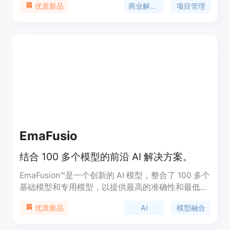
商业解决方案
项目管理
优质新品
流程。该平台提供无缝访问和数据安全，可在网页浏
览器或移动应用上随时随地工作。
EmaFusio
结合 100 多个模型的前沿 AI 解决方案。
EmaFusion™是一个创新的 AI 模型，整合了 100 多个
基础模型和专用模型，以提供最高的准确性和最低的
成本与延迟。该产品为企业量身定制，确保安全、有
AI
模型融合
优质新品
效和可扩展的 AI 应用，具有内置的容错机制和定制
控制。EmaFusion™旨在提升 AI 应用的效率，适合各