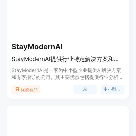
异议，评估销售人员对异议的回应 - 创建成功销售电
话的库，并用于培训新的销售人员和辅导现有销售人
员 - 促进团队间的协作和共享，使销售代表更容易与
其他团队成员、营销和产品团队合作 - 设置目标、跟
踪销售指标、监控进展，提供辅导和反馈 - 跟踪特定
关键词在销售电话和会议中的使用情况 MeetRecord
StayModernAI
旨在帮助企业提高销售绩效，提供数据驱动的洞察，
加快销售流程并提供更好的销售结果。
StayModernAI提供行业特定解决方案和专业指导，帮助中小型企业迈入AI时代。
StayModernAI是一家为中小型企业提供AI解决方案
和专家指导的公司。其主要优点包括提供行业分析、
与AI供应商匹配、实施指导和ROI跟踪等服务。
AI
中小型企业
优质新品