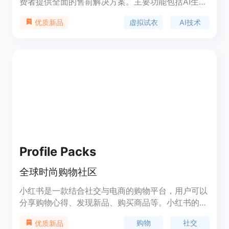
费者提供全面的售前解决方案。主要功能包括AI生成
的多样化试穿效果，适应不同体型、年龄和种族，提
虚拟试衣
AI技术
优质新品
供AI尺码推荐和自动折扣码匹配，个性化的购物体
验。
Profile Packs
全球时尚购物社区
小红书是一款结合社交与电商的购物平台，用户可以
分享购物心得、发现新品、购买商品等。小红书的优
势在于丰富的社区内容和真实的用户评价，为用户提
购物
社交
优质新品
供了可信赖的购物参考。小红书的定价是免费的，主