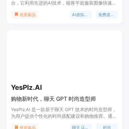
台，它利用先进的AI技术，能将平面服装图像快速转
变为逼真的模特上身效果。其重要性在于为时尚品牌
AI虚拟试穿
免费虚拟试衣间
优质新品
和电商从业者节省了大量的时间和成本，无需真人模
特、摄影棚租赁和繁琐的后期修图。它的主要优点包
括零拍摄成本、快速生成高质量模特上身图、支持多
种服装类型和模特切换等。产品背景是为了解决时尚
电商在产品展示方面的高成本和低效率问题。价格方
面，提供免费使用，满足基本的虚拟试穿需求。定位
是为时尚电商提供便捷、高效、低成本的产品展示解
决方案。
YesPlz.AI
购物新时代，聊天 GPT 时尚造型师
YesPlz.AI 是一款基于聊天 GPT 技术的时尚造型师，
为用户提供个性化的时尚搭配建议和购物推荐。通过
与 YesPlz.AI 交流，您可以轻松获取时尚建议、购买
聊天 GPT
时尚
优质新品