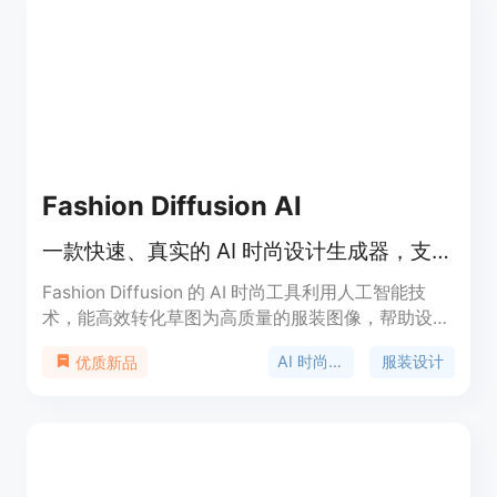
投入生产并推向市场。产品背景方面，它由CHIMER
AI PTE LTD开发。关于价格，页面未提及。该平台的
定位是服务于独立时尚品牌和零售商，助力他们在时
尚行业中更高效地进行设计和生产。
Fashion Diffusion AI
一款快速、真实的 AI 时尚设计生成器，支持服装设计与虚拟试穿。
Fashion Diffusion 的 AI 时尚工具利用人工智能技
术，能高效转化草图为高质量的服装图像，帮助设计
师节省时间和成本，提高创意工作效率。产品通过减
AI 时尚设计
服装设计
优质新品
少样品成本和加速设计流程，使时尚品牌更快推出新
系列，提升市场竞争力。该平台适用于各类用户，包
括专业设计师、品牌团队和初学者，促进时尚设计的
数字化和高效化。