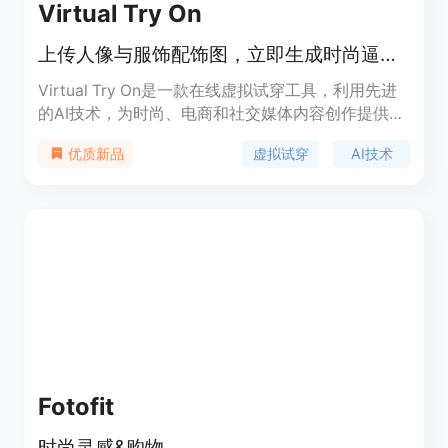
Virtual Try On
上传人像与服饰配饰图，立即生成时尚逼真试穿图片。
Virtual Try On是一款在线虚拟试穿工具，利用先进
的AI技术，为时尚、电商和社交媒体内容创作提供支
持。其重要性在于让用户能够在购买前体验真实的试
虚拟试穿
AI技术
优质新品
穿效果，提升购物的智能性和便利性。产品的主要优
点包括精准的身体识别、多种服装风格选择、实时试
穿效果展示和360度展示等功能。产品提供了不同的
定价方案，包括基础版、标准版和专业版，用户可以
根据自己的需求进行选择。该产品定位为满足时尚爱
好者、电商从业者和社交媒体创作者等人群的虚拟试
穿需求。
Fotofit
时尚灵感&购物