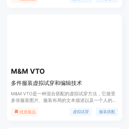
指南和最新时尚趋势。
M&M VTO
多件服装虚拟试穿和编辑技术
M&M VTO是一种混合搭配的虚拟试穿方法，它接受
多张服装图片、服装布局的文本描述以及一个人的图
片作为输入，输出是这些服装在指定布局下穿在给定
虚拟试穿
服装搭配
优质新品
人物身上的可视化效果。该技术的主要优点包括：单
阶段扩散模型，无需超分辨率级联，能够在
1024x512分辨率下混合搭配多件服装，同时保留和