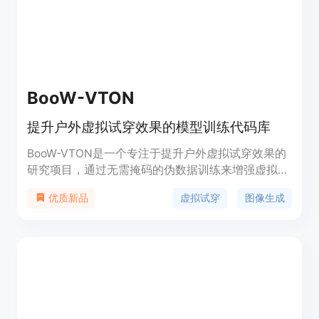
BooW-VTON
提升户外虚拟试穿效果的模型训练代码库
BooW-VTON是一个专注于提升户外虚拟试穿效果的
研究项目，通过无需掩码的伪数据训练来增强虚拟试
穿技术。该技术的重要性在于它能够改善在自然环境
虚拟试穿
图像生成
优质新品
下服装试穿的真实感和准确性，对于时尚电商和虚拟
现实领域具有重要意义。产品背景信息显示，该项目
是基于深度学习技术的图像生成模型，旨在解决传统
虚拟试穿中服装与人体融合不自然的问题。目前该项
目是免费开源的，定位于研究和开发阶段。