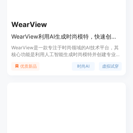
WearView
WearView利用AI生成时尚模特，快速创建逼真时尚图片，成本大幅降低。
WearView是一款专注于时尚领域的AI技术平台，其
核心功能是利用人工智能生成时尚模特并创建专业的
时尚摄影图片。该平台的重要性在于为时尚行业提供
时尚AI
虚拟试穿
优质新品
了一种高效、低成本的内容创作解决方案。主要优点
包括：节省时间和成本，无需进行昂贵的摄影拍摄和
聘请模特，能将视觉制作成本降低90%；速度快，仅
需15 - 30秒即可生成专业的时尚照片；功能强大，
拥有虚拟试穿、AI模特创建等多种实用功能；可实现
品牌一致性，确保模特形象在多个活动和拍摄中保持
一致。其定位是面向时尚设计师、电商品牌和内容创
作者等，帮助他们轻松、高效地创建时尚内容。价格
方面文档虽未明确提及，但提到有商业使用权限且无
额外使用费用，推测可能是付费或免费试用模式。