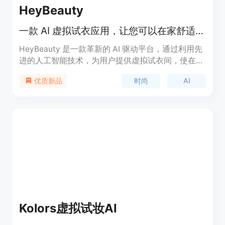
HeyBeauty
一款 AI 虚拟试衣应用，让您可以在家舒适体验时尚。
HeyBeauty 是一款革新的 AI 驱动平台，通过利用先
进的人工智能技术，为用户提供虚拟试衣间，使在线
购物变得互动和准确。这不仅增强了在线购物的便利
时尚
AI
优质新品
性，还个性化适应您独特的风格和偏好。
Kolors虚拟试妆AI