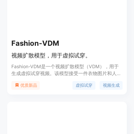
Fashion-VDM
视频扩散模型，用于虚拟试穿。
Fashion-VDM是一个视频扩散模型（VDM），用于
生成虚拟试穿视频。该模型接受一件衣物图片和人物
视频作为输入，旨在生成人物穿着给定衣物的高质量
虚拟试穿
视频生成
优质新品
试穿视频，同时保留人物的身份和动作。与传统的基
于图像的虚拟试穿相比，Fashion-VDM在衣物细节
和时间一致性方面表现出色。该技术的主要优点包
括：扩散式架构、分类器自由引导增强控制、单次
64帧512px视频生成的渐进式时间训练策略，以及联
合图像-视频训练的有效性。Fashion-VDM在视频虚
拟试穿领域树立了新的行业标准。