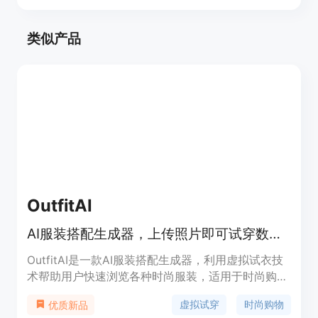
类似产品
OutfitAI
AI服装搭配生成器，上传照片即可试穿数不尽时尚服装。
OutfitAI是一款AI服装搭配生成器，利用虚拟试衣技
术帮助用户快速浏览各种时尚服装，适用于时尚购
物。该产品的主要优点在于提供虚拟试穿功能，节省
虚拟试穿
时尚购物
优质新品
购物时间并帮助用户发现新款式。定位于时尚爱好者