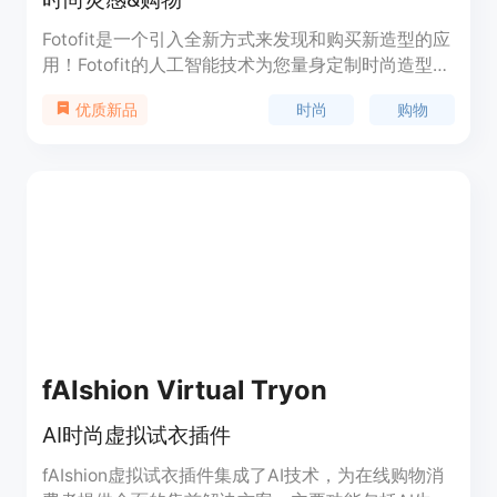
Fotofit是一个引入全新方式来发现和购买新造型的应
用！Fotofit的人工智能技术为您量身定制时尚造型，
您可以在自己身上看到并从您喜爱的品牌购物！加入
时尚
购物
优质新品
我们的Discord社区，成为时尚的一部分，获取更多
服装灵感并帮助塑造应用的方向。通过Fotofit，您可
以发现为您量身定制的全新造型，购买任何造型，看
到您为任何场合或氛围打扮的样子，看到自己穿着当
今最热门的潮流，保存您喜欢的造型，与朋友分享您
的造型，编辑您的偏好。我们很乐意听取您的反馈和
功能请求！请通过电子邮件masha@distoai.com与
Masha联系，或在Discord上与我们交谈。
fAIshion Virtual Tryon
AI时尚虚拟试衣插件
fAIshion虚拟试衣插件集成了AI技术，为在线购物消