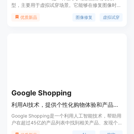
型，主要用于虚拟试穿场景。它能够在修复图像时保
留参考物品的细节，并且能够进行准确的语义操作。
图像修复
虚拟试穿
优质新品
通过将参考图像的细节特征直接融入主要扩散模型的
潜在特征图中，并结合感知损失来进一步保留参考物
品的细节，该模型在快速推理和高保真细节方面取得
了良好的平衡。
Google Shopping
利用AI技术，提供个性化购物体验和产品推荐
Google Shopping是一个利用人工智能技术，帮助用
户在超过45亿的产品列表中找到相关产品、发现个
性化选项并找到最低价的在线购物平台。它通过AI生