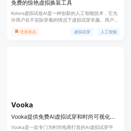
免费的惊艳虚拟换装工具
Kolors虚拟试妆AI是一种创新的人工智能技术，它允
许用户在不实际穿着的情况下虚拟试穿衣服。用户可
以通过上传个人照片和所需衣物的图像，AI会生成用
虚拟试穿
人工智能
优质新品
户穿着所选服装的真实可视化效果。这项技术不仅为
用户带来了便利，使他们能够从舒适的家中尝试不同
的风格，而且还通过提供个性化的时尚体验来提高购
物体验的准确性和效率。对于服装零售商来说，
Kolors虚拟试穿AI提供了对用户试穿数据的深入分
析，使他们能够了解市场趋势和消费者偏好，从而优
化产品线和营销策略。
Vooka
Vooka提供免费AI虚拟试穿和时尚可视化工具，低成本快速生成电商内容
Vooka是一款专门为时尚电商打造的AI虚拟试穿平