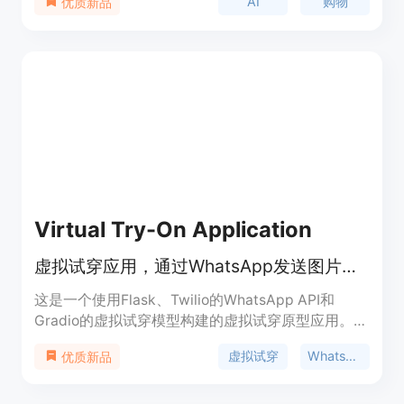
AI
购物
优质新品
成的简报，为用户提供购物研究的智能展示，简化了
用户的购物研究过程。此外，它还包括虚拟试穿功
能、AR购物工具等，帮助用户更有信心地购物。
Google Shopping的个性化主页还会根据用户的偏
好，提供可购物的产品和视频，使用户能够根据自己
的喜好进行购物。
Virtual Try-On Application
虚拟试穿应用，通过WhatsApp发送图片试穿服装
这是一个使用Flask、Twilio的WhatsApp API和
Gradio的虚拟试穿模型构建的虚拟试穿原型应用。用
户可以通过WhatsApp发送图片来虚拟试穿服装，并
虚拟试穿
WhatsApp
优质新品
将结果发送回用户。该应用利用了Twilio Sandbox进
行WhatsApp消息的发送和接收，以及Gradio API来
处理虚拟试穿模型，为用户提供了一个创新的在线购