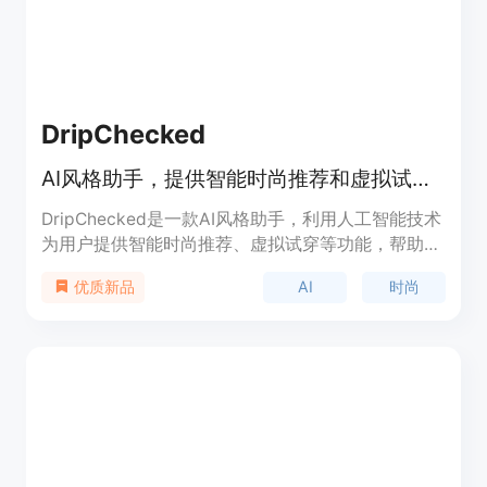
DripChecked
AI风格助手，提供智能时尚推荐和虚拟试穿，帮助改变穿衣风格。
DripChecked是一款AI风格助手，利用人工智能技术
为用户提供智能时尚推荐、虚拟试穿等功能，帮助用
户改变穿衣风格。该产品背景信息丰富，价格适中，
AI
时尚
优质新品
定位于个人时尚风格改善。