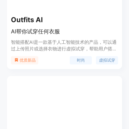
Outfits AI
AI帮你试穿任何衣服
智能搭配AI是一款基于人工智能技术的产品，可以通
过上传照片或选择衣物进行虚拟试穿，帮助用户搭配
合适的服装。它使用先进的算法和深度学习模型，分
时尚
虚拟试穿
优质新品
析用户的身体特征和个人风格，提供个性化的穿衣建
议。智能搭配AI还提供丰富的衣物品牌和款式选择，
帮助用户找到适合自己的时尚搭配。该产品定价灵
活，并提供免费试用版本。