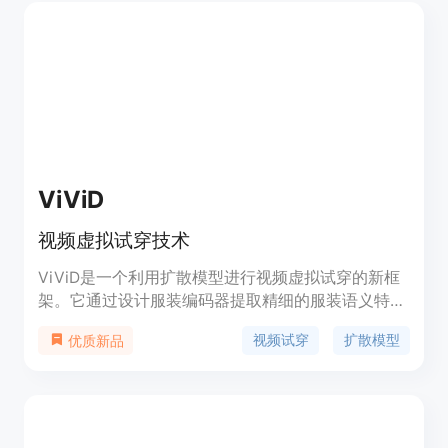
物体验。
ViViD
视频虚拟试穿技术
ViViD是一个利用扩散模型进行视频虚拟试穿的新框
架。它通过设计服装编码器提取精细的服装语义特
征，并引入轻量级姿态编码器以确保时空一致性，生
视频试穿
扩散模型
优质新品
成逼真的视频试穿效果。ViViD收集了迄今为止规模
最大、服装类型最多样化、分辨率最高的视频虚拟试
穿数据集。