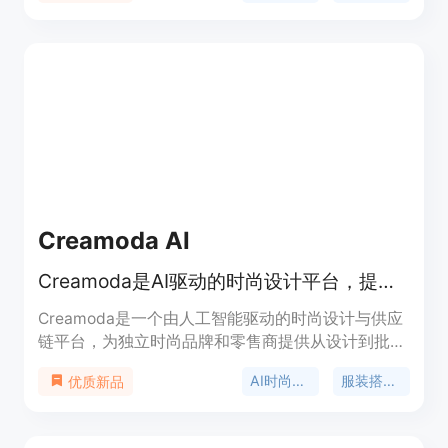
要通过商品销售来获取收入。
Creamoda AI
Creamoda是AI驱动的时尚设计平台，提供背景移除、虚拟试穿等功能
Creamoda是一个由人工智能驱动的时尚设计与供应
链平台，为独立时尚品牌和零售商提供从设计到批发
的一站式服务。其重要性在于利用AI技术简化了时尚
AI时尚设计
服装搭配生成器
优质新品
设计流程，提高了设计效率和创新能力。主要优点包
括能够快速生成多种风格的设计图像，提供丰富的AI
工具如背景移除、虚拟试穿等，还能帮助用户将设计