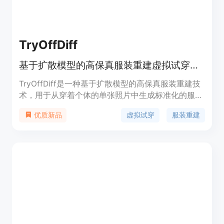
TryOffDiff
基于扩散模型的高保真服装重建虚拟试穿技术
TryOffDiff是一种基于扩散模型的高保真服装重建技
术，用于从穿着个体的单张照片中生成标准化的服装
图像。这项技术与传统的虚拟试穿不同，它旨在提取
虚拟试穿
服装重建
优质新品
规范的服装图像，这在捕捉服装形状、纹理和复杂图
案方面提出了独特的挑战。TryOffDiff通过使用
Stable Diffusion和基于SigLIP的视觉条件来确保高
保真度和细节保留。该技术在VITON-HD数据集上的
实验表明，其方法优于基于姿态转移和虚拟试穿的基
线方法，并且需要较少的预处理和后处理步骤。
TryOffDiff不仅能够提升电子商务产品图像的质量，
还能推进生成模型的评估，并激发未来在高保真重建
方面的工作。