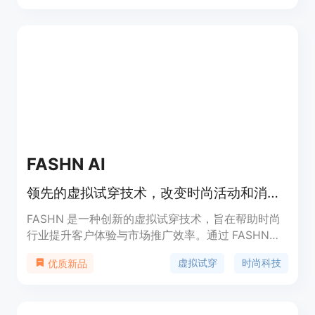
和购物者。
FASHN AI
领先的虚拟试穿技术，改变时尚活动和消费者体验。
FASHN 是一种创新的虚拟试穿技术，旨在帮助时尚
行业提升客户体验与市场推广效率。通过 FASHN，
用户可以快速生成虚拟试穿效果，帮助设计师、品牌
虚拟试穿
时尚科技
优质新品
及零售商更好地展示服装。该平台支持无需复杂训练
即可使用，适合各种规模的时尚企业，助力他们在竞
争激烈的市场中脱颖而出。