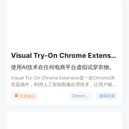
扭曲复杂的服装细节；架构设计（VTO UNet
Diffusion Transformer）能够分离去噪和人物特定特
征，实现高效的身份保留微调策略；通过文本输入控
制多件服装的布局，专门针对虚拟试穿任务微调。
M&M VTO在定性和定量方面都达到了最先进的性
能，并为通过语言引导和多件服装试穿开辟了新的可
能性。
Visual Try-On Chrome Extension
使用AI技术在任何电商平台虚拟试穿衣物。
Visual Try-On Chrome Extension是一款Chrome浏
览器插件，利用人工智能图像处理技术，让用户能够
在任何电子商务网站上虚拟试穿衣物。该插件通过
Chrome扩展
虚拟试穿
优质新品
OpenAI GPT-4捕捉产品主图，上传用户图片至
Cloudinary，使用Hugging Face上的Kolors模型进
行AI处理，并将结果存储在浏览器缓存中以提高可用
性。它保护用户隐私，不将个人数据或图片发送至服
务器，仅在Hugging Face进行AI处理时例外。