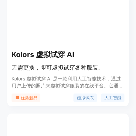
Kolors 虚拟试穿 AI
无需更换，即可虚拟试穿各种服装。
Kolors 虚拟试穿 AI 是一款利用人工智能技术，通过
用户上传的照片来虚拟试穿服装的在线平台。它通过
先进的计算机视觉算法和生成对抗网络（GANs）技
虚拟试衣
人工智能
优质新品
术，为用户提供逼真的服装试穿效果。该产品不仅改
变了传统的试衣体验，还为时尚博主、服装零售商、
个人造型师等提供了创新的内容创作和展示方式。它
的优势在于能够提供即时的试穿效果，多样化的服装
选择，以及真实感的渲染效果，同时保护用户隐私，
支持个性化的服装试穿体验。