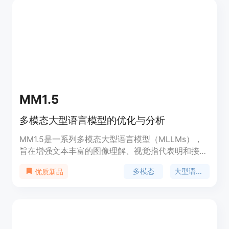
投影器。InternVL 2.5支持多图像和视频数据，通过
动态高分辨率训练方法，增强了模型处理多模态数据
的能力。
MM1.5
多模态大型语言模型的优化与分析
MM1.5是一系列多模态大型语言模型（MLLMs），
旨在增强文本丰富的图像理解、视觉指代表明和接地
以及多图像推理的能力。该模型基于MM1架构，采用
多模态
大型语言模型
优质新品
以数据为中心的模型训练方法，系统地探索了整个模
型训练生命周期中不同数据混合的影响。MM1.5模型
从1B到30B参数不等，包括密集型和混合专家
（MoE）变体，并通过广泛的实证研究和消融研究，
提供了详细的训练过程和决策见解，为未来MLLM开