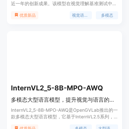
近一年的创新成果。该模型在视觉理解基准测试中取
得了最先进的性能，包括MathVista、DocVQA、
视觉语言模型
多模态
优质新品
RealWorldQA、MTVQA等。它能够理解超过20分钟
的视频，为基于视频的问题回答、对话、内容创作等
提供高质量的支持。此外，Qwen2-VL还支持多语
言，除了英语和中文，还包括大多数欧洲语言、日
语、韩语、阿拉伯语、越南语等。模型架构更新包括
Naive Dynamic Resolution和Multimodal Rotary
Position Embedding (M-ROPE)，增强了其多模态处
理能力。
InternVL2_5-8B-MPO-AWQ
多模态大型语言模型，提升视觉与语言的交互能力
InternVL2_5-8B-MPO-AWQ是OpenGVLab推出的一
款多模态大型语言模型，它基于InternVL2.5系列，
并采用混合偏好优化（Mixed Preference
多模态
大型语言模型
优质新品