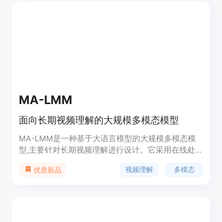
情况下仍能表现出色）和广泛的多语言支持。Aya
Vision 的发布旨在推动多语言多模态研究的前沿发
展，并为全球研究社区提供技术支持。
MA-LMM
面向长期视频理解的大规模多模态模型
MA-LMM是一种基于大语言模型的大规模多模态模
型,主要针对长期视频理解进行设计。它采用在线处
理视频的方式,并使用记忆库存储过去的视频信息,从
视频理解
多模态
优质新品
而可以在不超过语言模型上下文长度限制或GPU内存
限制的情况下,参考历史视频内容进行长期分析。
MA-LMM可以无缝集成到当前的多模态语言模型中,
并在长视频理解、视频问答和视频字幕等任务上取得
了领先的性能。