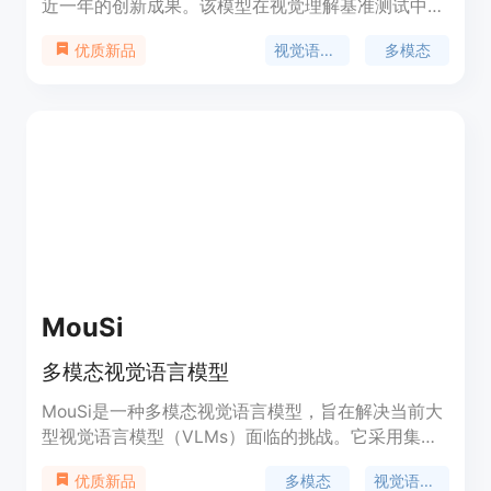
近一年的创新成果。该模型在视觉理解基准测试中取
得了最先进的性能，包括MathVista、DocVQA、
视觉语言模型
多模态
优质新品
RealWorldQA、MTVQA等。它能够理解超过20分钟
的视频，为基于视频的问题回答、对话、内容创作等
提供高质量的支持。Qwen2-VL还支持多语言，除了
英语和中文，还包括大多数欧洲语言、日语、韩语、
阿拉伯语、越南语等。模型架构更新包括Naive
Dynamic Resolution和Multimodal Rotary Position
Embedding (M-ROPE)，增强了其多模态处理能力。
MouSi
多模态视觉语言模型
MouSi是一种多模态视觉语言模型，旨在解决当前大
型视觉语言模型（VLMs）面临的挑战。它采用集成
专家技术，将个体视觉编码器的能力进行协同，包括
多模态
视觉语言模型
优质新品
图像文本匹配、OCR、图像分割等。该模型引入融合