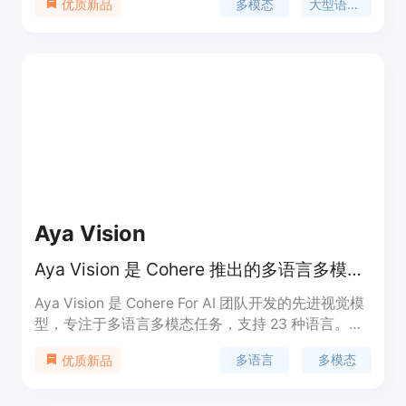
多模态
大型语言模型
优质新品
一步提升了模型性能。该模型能够处理包括图像、文
本在内的多模态数据，广泛应用于图像描述、视觉问
答等场景。它的重要性在于能够理解和生成与图像内
容紧密相关的文本，推动了多模态人工智能的边界。
产品背景信息包括其在多模态任务中的卓越性能，以
及在OpenCompass Learderboard中的评估结果。
该模型为研究者和开发者提供了强大的工具，以探索
和实现多模态人工智能的潜力。
Aya Vision
Aya Vision 是 Cohere 推出的多语言多模态视觉模型，旨在提升多语言场景下的视觉和文本理解能力。
Aya Vision 是 Cohere For AI 团队开发的先进视觉模
型，专注于多语言多模态任务，支持 23 种语言。该
模型通过创新的算法突破，如合成标注、多语言数据
多语言
多模态
优质新品
扩展和多模态模型融合，显著提升了视觉和文本任务
的性能。其主要优点包括高效性（在计算资源有限的