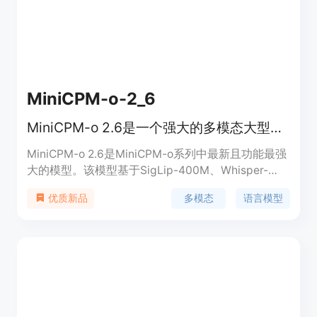
发研究提供了宝贵的指导。
MiniCPM-o-2_6
MiniCPM-o 2.6是一个强大的多模态大型语言模型，适用于视觉、语音和多模态直播。
MiniCPM-o 2.6是MiniCPM-o系列中最新且功能最强
大的模型。该模型基于SigLip-400M、Whisper-
medium-300M、ChatTTS-200M和Qwen2.5-7B构
多模态
语言模型
优质新品
建，拥有8B参数。它在视觉理解、语音交互和多模
态直播方面表现出色，支持实时语音对话和多模态直
播功能。该模型在开源社区中表现优异，超越了多个
知名模型。其优势在于高效的推理速度、低延迟、低
内存和功耗，能够在iPad等终端设备上高效支持多模
态直播。此外，MiniCPM-o 2.6易于使用，支持多种
使用方式，包括llama.cpp的CPU推理、int4和
GGUF格式的量化模型、vLLM的高吞吐量推理等。