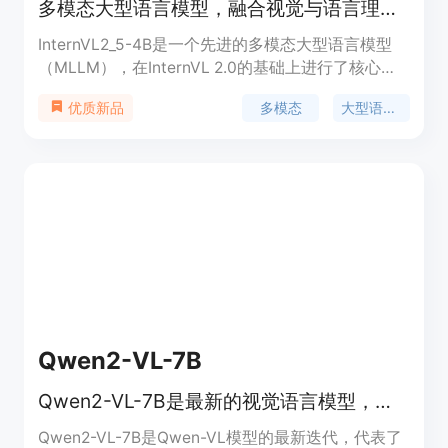
多模态大型语言模型，融合视觉与语言理解。
InternVL2_5-4B是一个先进的多模态大型语言模型
（MLLM），在InternVL 2.0的基础上进行了核心模
型架构的维护，并在训练和测试策略以及数据质量上
多模态
大型语言模型
优质新品
进行了显著增强。该模型在处理图像、文本到文本的
任务中表现出色，特别是在多模态推理、数学问题解
决、OCR、图表和文档理解等方面。作为开源模型，
它为研究人员和开发者提供了强大的工具，以探索和
构建基于视觉和语言的智能应用。
Qwen2-VL-7B
Qwen2-VL-7B是最新的视觉语言模型，支持多模态理解和文本生成。
Qwen2-VL-7B是Qwen-VL模型的最新迭代，代表了