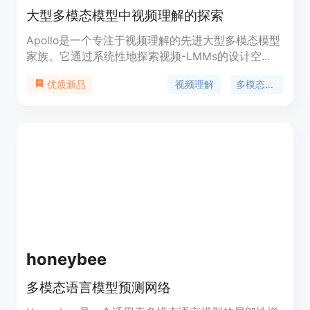
大型多模态模型中视频理解的探索
Apollo是一个专注于视频理解的先进大型多模态模型
家族。它通过系统性地探索视频-LMMs的设计空
间，揭示了驱动性能的关键因素，提供了优化模型性
视频理解
多模态模型
优质新品
能的实用见解。Apollo通过发现'Scaling
Consistency'，使得在较小模型和数据集上的设计决
策能够可靠地转移到更大的模型上，大幅降低计算成
本。Apollo的主要优点包括高效的设计决策、优化的
训练计划和数据混合，以及一个新型的基准测试
ApolloBench，用于高效评估。
honeybee
多模态语言模型预测网络