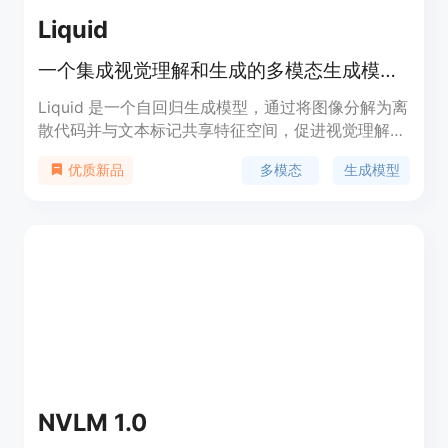
中与甚至超过GPT-4V和Gemini Pro。这凸显了它在
Liquid
多模态理解领域的卓越能力。InternLM-
XComposer2系列模型具有7B参数，可在
一个集成视觉理解和生成的多模态生成模型。
https://github.com/InternLM/InternLM-
XComposer 上公开获取。
Liquid 是一个自回归生成模型，通过将图像分解为离
散代码并与文本标记共享特征空间，促进视觉理解和
文本生成的无缝集成。此模型的主要优点在于无需外
多模态
生成模型
优质新品
部预训练的视觉嵌入，减少了对资源的依赖，同时通
过规模法则发现了理解与生成任务之间的相互促进效
应。
NVLM 1.0