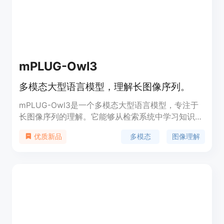
越南语等。模型架构更新包括Naive Dynamic
Resolution和Multimodal Rotary Position
Embedding (M-ROPE)，增强了其多模态处理能力。
mPLUG-Owl3
多模态大型语言模型，理解长图像序列。
mPLUG-Owl3是一个多模态大型语言模型，专注于
长图像序列的理解。它能够从检索系统中学习知识，
与用户进行图文交替对话，并观看长视频，记住其细
多模态
图像理解
优质新品
节。模型的源代码和权重已在HuggingFace上发
布，适用于视觉问答、多模态基准测试和视频基准测
试等场景。