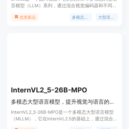
言模型（LLM）系列，通过混合视觉编码器和不同输
入分辨率来加强多模态LLM的感知能力。该模型包含
多模态学习
大型语言模型
优质新品
基于通道连接的'CLIP+X'融合，适用于具有不同架构
（ViT/ConvNets）和知识（检测/分割/OCR/SSL）
的视觉专家。EAGLE模型家族支持超过1K的输入分辨
率，并在多模态LLM基准测试中取得了优异的成绩，
特别是在对分辨率敏感的任务上，如光学字符识别和
文档理解。
InternVL2_5-26B-MPO
多模态大型语言模型，提升视觉与语言的交互能力。
InternVL2_5-26B-MPO是一个多模态大型语言模型
（MLLM），它在InternVL2.5的基础上，通过混合偏
好优化（Mixed Preference Optimization, MPO）进