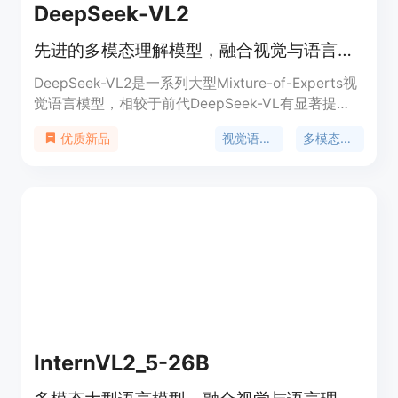
DeepSeek-VL2
先进的多模态理解模型，融合视觉与语言能力。
DeepSeek-VL2是一系列大型Mixture-of-Experts视
觉语言模型，相较于前代DeepSeek-VL有显著提
升。该模型系列在视觉问答、光学字符识别、文档/
视觉语言模型
多模态理解
优质新品
表格/图表理解以及视觉定位等任务上展现出卓越的
能力。DeepSeek-VL2包含三个变体：DeepSeek-
VL2-Tiny、DeepSeek-VL2-Small和DeepSeek-
VL2，分别拥有1.0B、2.8B和4.5B激活参数。
DeepSeek-VL2在激活参数相似或更少的情况下，与
现有的开源密集和MoE基础模型相比，达到了竞争性
或最先进的性能。
InternVL2_5-26B