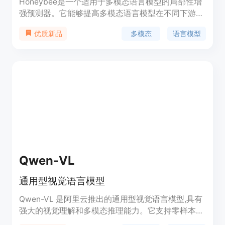
Honeybee是一个适用于多模态语言模型的局部性增
强预测器。它能够提高多模态语言模型在不同下游任
务上的性能,如自然语言推理、视觉问答等。
多模态
语言模型
优质新品
Honeybee的优势在于引入了局部性感知机制,可以更
好地建模输入样本之间的依赖关系,从而增强多模态
语言模型的推理和问答能力。
Qwen-VL
通用型视觉语言模型
Qwen-VL 是阿里云推出的通用型视觉语言模型,具有
强大的视觉理解和多模态推理能力。它支持零样本图
像描述、视觉问答、文本理解、图像地标定位等任