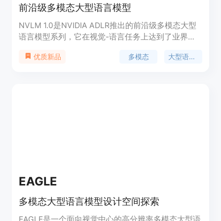
前沿级多模态大型语言模型
NVLM 1.0是NVIDIA ADLR推出的前沿级多模态大型
语言模型系列，它在视觉-语言任务上达到了业界领
先水平，与顶级专有模型和开放访问模型相媲美。该
多模态
大型语言模型
优质新品
模型在多模态训练后，甚至在纯文本任务上的准确性
上也有所提高。NVLM 1.0的开源模型权重和
Megatron-Core训练代码为社区提供了宝贵的资源。
EAGLE
多模态大型语言模型设计空间探索
EAGLE是一个面向视觉中心的高分辨率多模态大型语