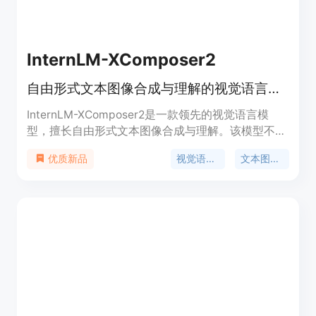
InternLM-XComposer2
自由形式文本图像合成与理解的视觉语言大模型
InternLM-XComposer2是一款领先的视觉语言模
型，擅长自由形式文本图像合成与理解。该模型不仅
能够理解传统的视觉语言，还能熟练地从各种输入中
视觉语言模型
文本图像合成
优质新品
构建交织的文本图像内容，如轮廓、详细的文本规范
和参考图像，实现高度可定制的内容创作。
InternLM-XComposer2提出了一种部分
LoRA（PLoRA）方法，专门将额外的LoRA参数应用
于图像标记，以保留预训练语言知识的完整性，实现
精确的视觉理解和具有文学才能的文本构成之间的平
衡。实验结果表明，基于InternLM2-7B的InternLM-
XComposer2在生成高质量长文本多模态内容方面优
越，以及在各种基准测试中其出色的视觉语言理解性
能，不仅明显优于现有的多模态模型，还在某些评估