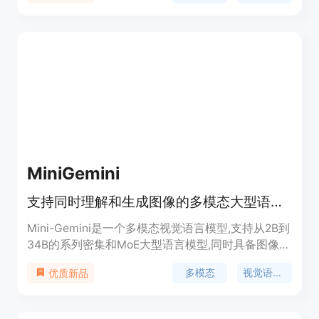
网络来统一处理来自不同视觉专家的输出，并在图像
编码器和预训练LLMs之间弥合差距。此外，MouSi
还探索了不同的位置编码方案，以有效解决位置编码
浪费和长度限制的问题。实验结果表明，具有多个专
家的VLMs表现出比孤立的视觉编码器更出色的性
能，并随着整合更多专家而获得显著的性能提升。
MiniGemini
支持同时理解和生成图像的多模态大型语言模型
Mini-Gemini是一个多模态视觉语言模型,支持从2B到
34B的系列密集和MoE大型语言模型,同时具备图像理
解、推理和生成能力。它基于LLaVA构建,利用双视觉
多模态
视觉语言模型
优质新品
编码器提供低分辨率视觉嵌入和高分辨率候选区域,
采用补丁信息挖掘在高分辨率区域和低分辨率视觉查
询之间进行补丁级挖掘,将文本与图像融合用于理解