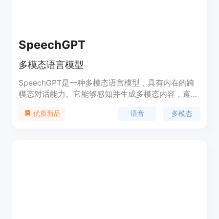
SpeechGPT
多模态语言模型
SpeechGPT是一种多模态语言模型，具有内在的跨
模态对话能力。它能够感知并生成多模态内容，遵循
多模态人类指令。SpeechGPT-Gen是一种扩展了信
语音
多模态
优质新品
息链的语音生成模型。SpeechAgents是一种具有多
模态多代理系统的人类沟通模拟。SpeechTokenizer
是一种统一的语音标记器，适用于语音语言模型。这
些模型和数据集的发布日期和相关信息均可在官方网
站上找到。