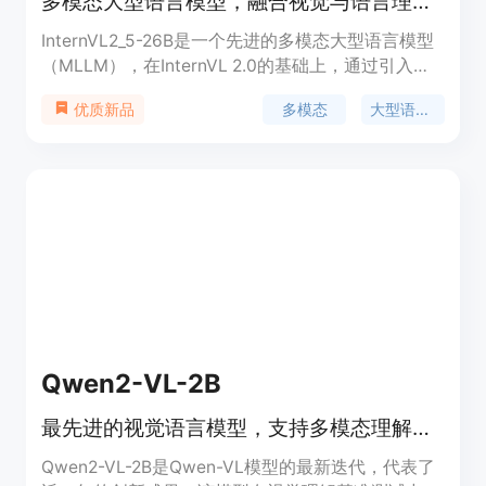
多模态大型语言模型，融合视觉与语言理解。
InternVL2_5-26B是一个先进的多模态大型语言模型
（MLLM），在InternVL 2.0的基础上，通过引入显
著的训练和测试策略增强以及数据质量提升，进一步
多模态
大型语言模型
优质新品
发展而来。该模型保持了其前身的“ViT-MLP-LLM”核
心模型架构，并集成了新增量预训练的InternViT与各
种预训练的大型语言模型（LLMs），例如InternLM
2.5和Qwen 2.5，使用随机初始化的MLP投影器。
InternVL 2.5系列模型在多模态任务中展现出卓越的
性能，尤其在视觉感知和多模态能力方面。
Qwen2-VL-2B
最先进的视觉语言模型，支持多模态理解和文本生成。
Qwen2-VL-2B是Qwen-VL模型的最新迭代，代表了