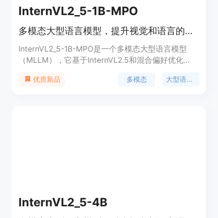
InternVL2_5-1B-MPO
多模态大型语言模型，提升视觉和语言的综合理解能力
InternVL2_5-1B-MPO是一个多模态大型语言模型
（MLLM），它基于InternVL2.5和混合偏好优化
（MPO）构建，展示了优越的整体性能。该模型集
多模态
大型语言模型
优质新品
成了新增量预训练的InternViT与各种预训练的大型语
言模型（LLMs），包括InternLM 2.5和Qwen 2.5，
使用随机初始化的MLP投影器。InternVL2.5-MPO在
模型架构上保留了与InternVL 2.5及其前身相同
的“ViT-MLP-LLM”范式，并引入了对多图像和视频数
据的支持。该模型在多模态任务中表现出色，能够处
理包括图像描述、视觉问答等多种视觉语言任务。
InternVL2_5-4B