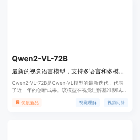
和生成任务。支持包括COCO、GQA、OCR-VQA、
VisualGenome等多个视觉理解基准测试。
Qwen2-VL-72B
最新的视觉语言模型，支持多语言和多模态理解
Qwen2-VL-72B是Qwen-VL模型的最新迭代，代表
了近一年的创新成果。该模型在视觉理解基准测试中
取得了最新的性能，包括MathVista、DocVQA、
视觉理解
视频问答
优质新品
RealWorldQA、MTVQA等。它能够理解超过20分钟
的视频，并可以集成到手机、机器人等设备中，进行
基于视觉环境和文本指令的自动操作。除了英语和中
文，Qwen2-VL现在还支持图像中不同语言文本的理
解，包括大多数欧洲语言、日语、韩语、阿拉伯语、