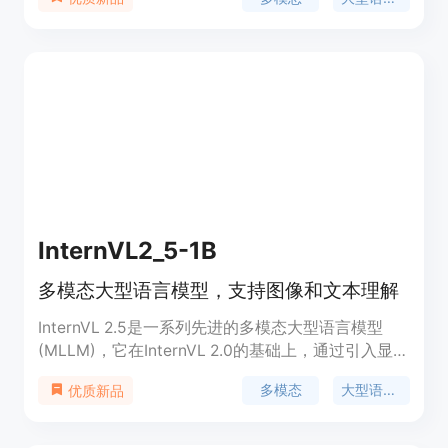
Optimization, MPO）技术。该模型在视觉和语言的
理解与生成方面展现了卓越的性能，尤其在多模态任
务中表现出色。它通过结合视觉部分InternViT和语言
部分InternLM或Qwen，使用随机初始化的MLP投影
器进行增量预训练，实现了对图像和文本的深入理解
与交互。该技术的重要性在于它能够处理包括单图
像、多图像以及视频数据在内的多种数据类型，为多
模态人工智能领域提供了新的解决方案。
InternVL2_5-1B
多模态大型语言模型，支持图像和文本理解
InternVL 2.5是一系列先进的多模态大型语言模型
(MLLM)，它在InternVL 2.0的基础上，通过引入显著
的训练和测试策略增强以及数据质量提升，保持了其
多模态
大型语言模型
优质新品
核心模型架构。该模型集成了新增量预训练的
InternViT与各种预训练的大型语言模型(LLMs)，如
InternLM 2.5和Qwen 2.5，使用随机初始化的MLP