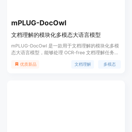
mPLUG-DocOwl
文档理解的模块化多模态大语言模型
mPLUG-DocOwl 是一款用于文档理解的模块化多模
态大语言模型，能够处理 OCR-free 文档理解任务。
该模型具有出色的性能表现，支持文档视觉问答、信
文档理解
多模态
优质新品
息问答、图表问答等多种任务。用户可以通过模型提
供的在线演示来体验其强大功能。