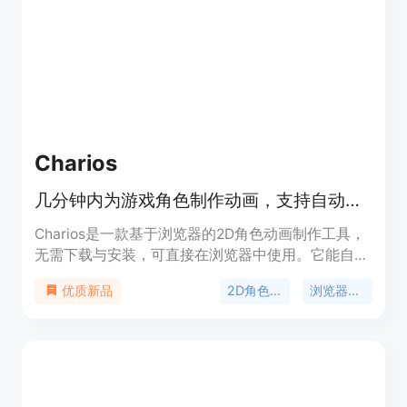
Charios
几分钟内为游戏角色制作动画，支持自动分层、简易绑定和动画导出
Charios是一款基于浏览器的2D角色动画制作工具，
无需下载与安装，可直接在浏览器中使用。它能自动
检测角色图像的各个部分进行分层，支持简易绑定和
2D角色动画
浏览器2D绑定
优质新品
动画库，还可将角色动画导出到Unity、Godot等游
戏引擎。该产品有免费版和付费版，免费版可使用三
个活跃项目且解锁所有编辑功能，付费版分为Pro和
Studio，Pro版每月20美元，适合独立开发者；
Studio版每个座位每月45美元，适合团队协作。