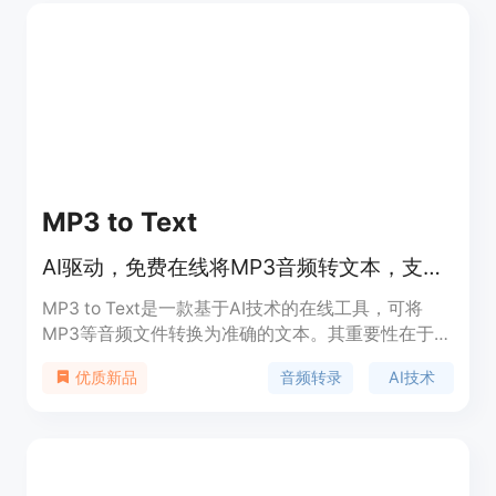
米塔基于大规模预训练语言模型,通过模型微调和数
据增强,实现了文本、图像的高质量生成。米塔致力
于为创作者提供便捷的AI创作工具,构建包容开放的社
区,让更多的用户体验到AI给创作带来的无限可能。
MP3 to Text
AI驱动，免费在线将MP3音频转文本，支持90+语言，多格式导出
MP3 to Text是一款基于AI技术的在线工具，可将
MP3等音频文件转换为准确的文本。其重要性在于提
高了信息处理效率，节省时间和精力。主要优点包括
音频转录
AI技术
优质新品
支持90多种语言、高精度转录、支持多格式导出
等。该产品面向多种用户群体，有不同的定价方案，
如Pro Annual（每年96美元）、Basic Annual（每年
60美元）、Ultimate Annual（每年240美元）等，
免费用户可获得60分钟的转录时长。