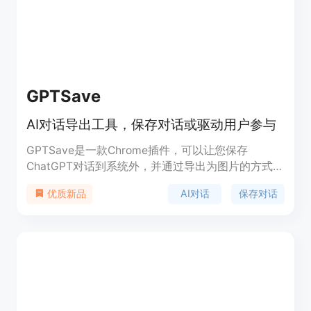
6.25 MB，提供 30 天退款保证。
GPTSave
AI对话导出工具，保存对话或驱动用户参与
GPTSave是一款Chrome插件，可以让您保存
ChatGPT对话到系统外，并通过导出为图片的方式增
加用户参与度。您还可以将对话保存到Notion，并在
AI对话
保存对话
优质新品
社交媒体上共享。GPTSave还提供了复制到剪贴板
的功能。以保存AI对话或驱动用户参与。