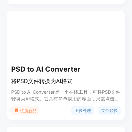
Photoshop中编辑AI文件的设计师。
PSD to AI Converter
将PSD文件转换为AI格式
PSD to AI Converter是一个在线工具，可将PSD文件
转换为AI格式。它具有简单易用的界面，只需点击扩
展图标即可打开转换网站。用户只需选择PSD文件并
图像处理
文件转换
优质新品
点击转换按钮，即可在电子邮件中收到AI文件的下载
链接。