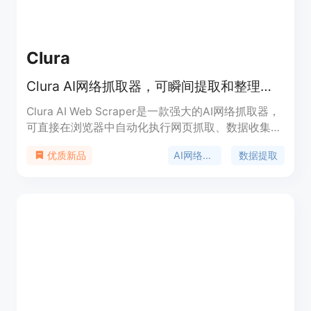
Clura
Clura AI网络抓取器，可瞬间提取和整理任何网站数据，支持CSV导出。
Clura AI Web Scraper是一款强大的AI网络抓取器，
可直接在浏览器中自动化执行网页抓取、数据收集和
整理等任务。其重要性在于能帮助用户节省大量时间
AI网络抓取器
数据提取
优质新品
和精力，提高工作效率。主要优点包括可瞬间抓取任
何网站数据、智能整理数据、支持一键导出为CSV格
式、拥有AI代理可处理重复性任务等。该产品受到全
球1000名用户的信赖，有免费版和付费版可供选
择，适合销售、营销、研究等多个领域的团队和个
人。免费版适合初学者，每月可处理300行数据；付
费版Grow每月15美元，可处理1000行数据，且无代
理运行限制并提供邮件支持。