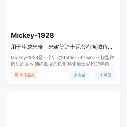
Mickey-1928
用于生成米奇、米妮等迪士尼公有领域角色图像的稳定扩散模型
Mickey-1928是一个针对Stable-Diffusion-xl模型微
调后的版本,训练数据集包含96张迪士尼1928年前公
有领域动画片《小飞象》、《汽船威利号》和《疯狂
米奇猫
米妮鼠
优质新品
的高卢》中的静态画面。该模型可以生成米奇、米妮
和皮特等经典迪士尼卡通形象,使生成的图像保持
1928年的经典设计风格。