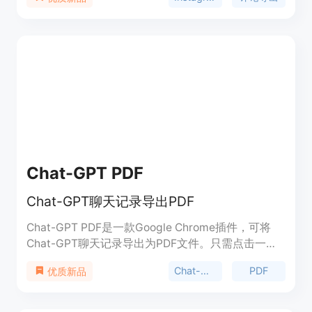
为数据分析、竞赛管理等提供便利。该插件的主要优
点在于操作便捷，只需一键即可完成评论导出；支持
CSV和Excel两种常见格式，方便用户后续处理；能
有效处理IG的速率限制错误，确保导出过程顺利进
行。此产品免费使用，定位为满足用户对Instagram
评论数据导出和分析的需求。
Chat-GPT PDF
Chat-GPT聊天记录导出PDF
Chat-GPT PDF是一款Google Chrome插件，可将
Chat-GPT聊天记录导出为PDF文件。只需点击一
次，插件即可捕获整个聊天记录，适当格式化并生成
Chat-GPT
PDF
优质新品
可下载和共享的PDF文档。此工具可用于保留与
Chat-GPT的聊天记录、查看重要信息或与同事和朋
友共享见解。