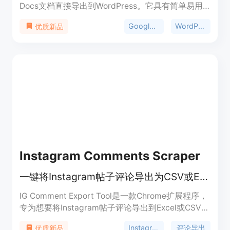
Docs文档直接导出到WordPress。它具有简单易用
的界面，让用户只需一个点击即可将Google Docs中
Google Docs
WordPress
优质新品
的内容发布到WordPress网站上。Docswrite不仅能
够保留原文档的格式和排版，还支持自定义设置标
题、标签、分类等内容。此外，Docswrite还提供了
多种导出选项，例如导出为草稿、公开发布、设置文
章状态等。Docswrite的定价灵活，有免费和付费两
个版本可供选择。
Instagram Comments Scraper
一键将Instagram帖子评论导出为CSV或Excel格式
IG Comment Export Tool是一款Chrome扩展程序，
专为想要将Instagram帖子评论导出到Excel或CSV文
件的用户打造。它能够帮助用户轻松抓取评论数据，
Instagram
评论导出
优质新品