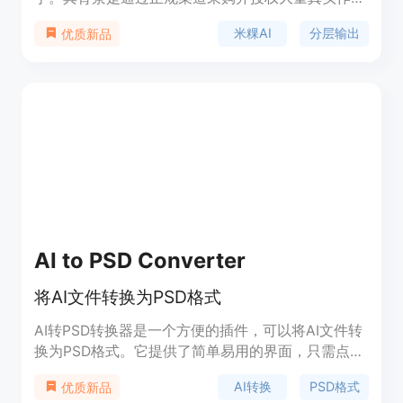
数据，为创作提供更好效果。它的定位是辅助画师创
米粿AI
分层输出
优质新品
作，而非替代画师。产品的主要优点在于将创意控制
权还给创作者，拒绝黑盒生成，支持图层分层输出与
PSD导出，能无痛嵌入专业绘画流程，平均可节省约
50%的创作时间。关于价格，文档未明确提及，但有
充值订阅选项，推测可能是免费试用后付费模式。
AI to PSD Converter
将AI文件转换为PSD格式
AI转PSD转换器是一个方便的插件，可以将AI文件转
换为PSD格式。它提供了简单易用的界面，只需点击
一下即可将AI文件转换为PSD格式，并通过电子邮件
AI转换
PSD格式
优质新品
发送下载链接。这个插件适用于需要在Adobe