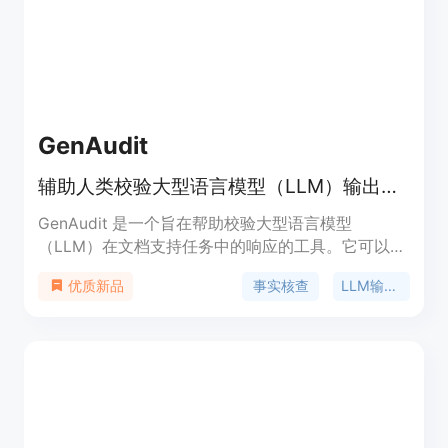
GenAudit
辅助人类校验大型语言模型（LLM）输出中的事实错误并提供证据的工具
GenAudit 是一个旨在帮助校验大型语言模型
（LLM）在文档支持任务中的响应的工具。它可以建
议对LLM响应进行编辑，通过修正或移除未被参考文
事实核查
LLM输出校正
优质新品
档支持的声明，并且为看似有支持的事实提供参考证
据。GenAudit 通过训练模型执行这些任务，并设计
了一个交互式界面向用户展示建议的编辑和证据。