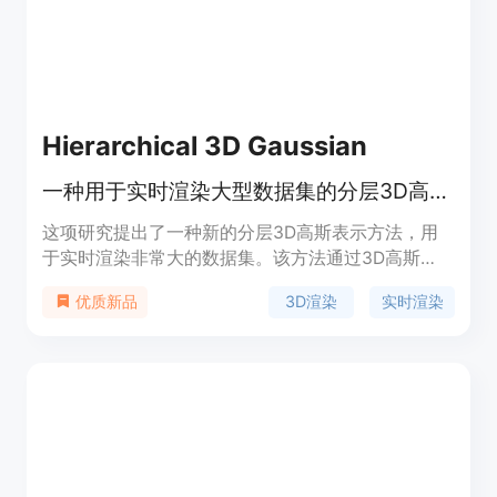
Hierarchical 3D Gaussian
一种用于实时渲染大型数据集的分层3D高斯表示方法
这项研究提出了一种新的分层3D高斯表示方法，用
于实时渲染非常大的数据集。该方法通过3D高斯
splatting技术提供了优秀的视觉质量、快速的训练和
3D渲染
实时渲染
优质新品
实时渲染能力。通过分层结构和有效的细节层次
(Level-of-Detail, LOD)解决方案，可以高效渲染远
处内容，并在不同层次之间实现平滑过渡。该技术能
够适应可用资源，通过分而治之的方法训练大型场
景，并将其整合到一个可以进一步优化以提高高斯合
并到中间节点时的视觉质量的层级结构中。