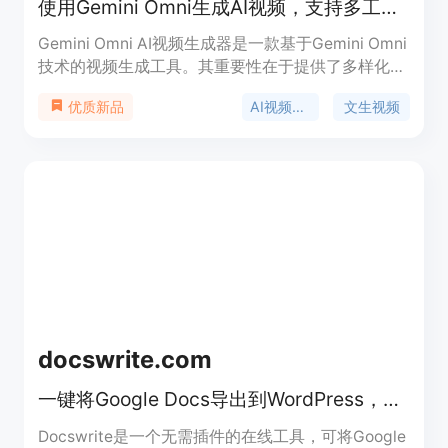
使用Gemini Omni生成AI视频，支持多工作流，突出精细控制与高清输出。
Gemini Omni AI视频生成器是一款基于Gemini Omni
技术的视频生成工具。其重要性在于提供了多样化的
视频生成工作流，满足不同场景需求。主要优点包括
AI视频生成
文生视频
优质新品
精细化视频控制、视频编辑功能和高清输出。产品定
位为面向创作者、营销人员等，帮助他们高效创作高
质量AI视频。价格方面，页面提到限时50%优惠，但
未明确具体付费模式，推测可能是付费使用。
docswrite.com
一键将Google Docs导出到WordPress，无需插件
Docswrite是一个无需插件的在线工具，可将Google