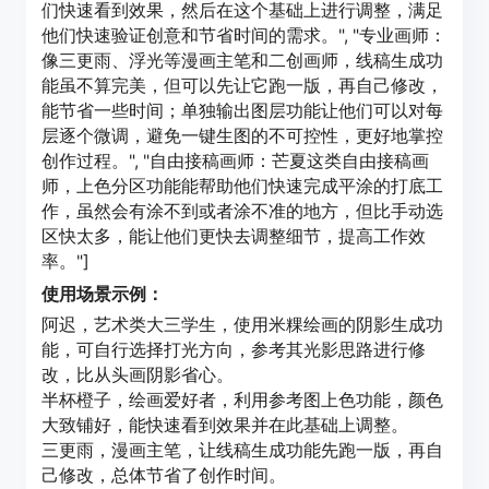
们快速看到效果，然后在这个基础上进行调整，满足
他们快速验证创意和节省时间的需求。", "专业画师：
像三更雨、浮光等漫画主笔和二创画师，线稿生成功
能虽不算完美，但可以先让它跑一版，再自己修改，
能节省一些时间；单独输出图层功能让他们可以对每
层逐个微调，避免一键生图的不可控性，更好地掌控
创作过程。", "自由接稿画师：芒夏这类自由接稿画
师，上色分区功能能帮助他们快速完成平涂的打底工
作，虽然会有涂不到或者涂不准的地方，但比手动选
区快太多，能让他们更快去调整细节，提高工作效
率。"]
使用场景示例：
阿迟，艺术类大三学生，使用米粿绘画的阴影生成功
能，可自行选择打光方向，参考其光影思路进行修
改，比从头画阴影省心。
半杯橙子，绘画爱好者，利用参考图上色功能，颜色
大致铺好，能快速看到效果并在此基础上调整。
三更雨，漫画主笔，让线稿生成功能先跑一版，再自
己修改，总体节省了创作时间。