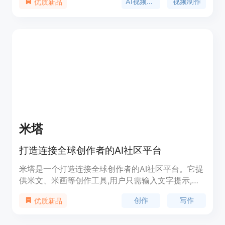
AI视频生成
视频制作
优质新品
排，能确保视频的时间连贯性、富有表现力的动作和
同步的声音设计。该工具支持从概念到发布的单一工
作流程，无需拼凑多个工具，适合创作者、增长团队
和工作室使用。用户可以免费获得20个信用点进行试
用，也可查看定价计划进行付费使用。
米塔
打造连接全球创作者的AI社区平台
米塔是一个打造连接全球创作者的AI社区平台。它提
供米文、米画等创作工具,用户只需输入文字提示,就
可以通过AI技术生成小说大纲、文章、画作等创意内
创作
写作
优质新品
容。米塔具有写作辅助、图像生成、智能对话等功
能,可以帮助用户提升创作效率,发掘更多创意灵感。