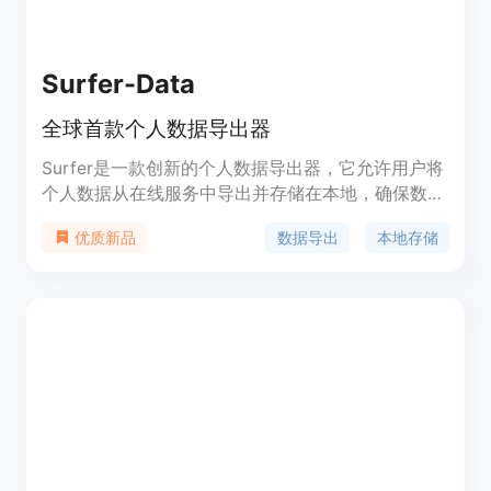
Surfer-Data
全球首款个人数据导出器
Surfer是一款创新的个人数据导出器，它允许用户将
个人数据从在线服务中导出并存储在本地，确保数据
的安全性和隐私性。作为一款开源软件，Surfer支持
数据导出
本地存储
优质新品
多种操作系统，包括Windows和Mac，为用户提供
了一种自主管理个人数据的方式。未来将与
LangChain 等其他代理框架集成，打造高级个人人工
智能助理。