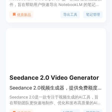
件，旨在帮助用户快速导出 NotebookLM 的笔记、
思维导图和聊天记录等内容。它支持多种格式，确保
导出工具
笔记管理
优质新品
用户可以方便地进行学术研究、资料整理和知识分
享。此工具具有 100% 本地处理，确保用户的数据隐
私。适合学生、研究人员和专业人士使用。
Seedance 2.0 Video Generator
Seedance 2.0视频生成器，提供免费额度，输出2K视频
Seedance 2.0是一款专注于视频生成的AI工具，旨
在帮助团队更快速地制作、优化和发布高质量的AI视
频。其核心技术结合了下一代运动合成和原生音频编