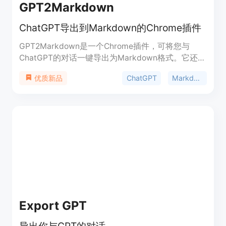
GPT2Markdown
ChatGPT导出到Markdown的Chrome插件
GPT2Markdown是一个Chrome插件，可将您与
ChatGPT的对话一键导出为Markdown格式。它还可
以利用ChatGPT的自动标注功能为文件命名。您可以
ChatGPT
Markdown
优质新品
将导出的对话导入到工具（如Notion）中进行数字存
储，或者将它们保存在外部硬盘的专用文件夹中。这
是一个开源项目，源代码可在GitHub上公开查看和
贡献。
Export GPT
导出你与GPT的对话