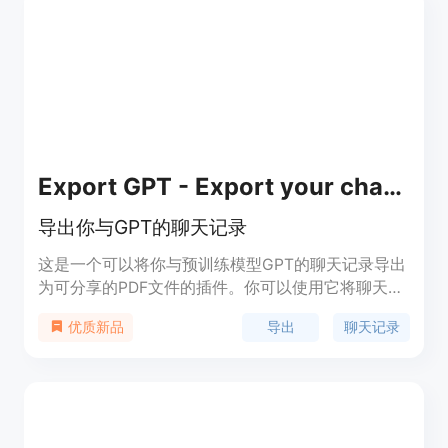
它适用于需要多智能体协作的场景，如自动化任务处
理、复杂问题解决等。该产品定位为高级开发者和企
业级应用，目前未明确公开价格，但其开源特性使得
用户可以根据自身需求进行定制和扩展。
Export GPT - Export your chats with GPTs
导出你与GPT的聊天记录
这是一个可以将你与预训练模型GPT的聊天记录导出
为可分享的PDF文件的插件。你可以使用它将聊天记
录保存下来或与他人分享。
导出
聊天记录
优质新品