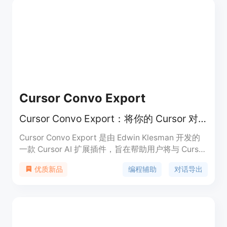
Cursor Convo Export
Cursor Convo Export：将你的 Cursor 对话导出到新窗口或文件
Cursor Convo Export 是由 Edwin Klesman 开发的
一款 Cursor AI 扩展插件，旨在帮助用户将与 Cursor
AI 的聊天历史导出到新窗口或时间戳文件中。该插件
编程辅助
对话导出
优质新品
对于编程人员来说非常实用，因为它可以保存 AI 给
出的重要指令和信息，如部署步骤、架构推理等，方
便用户日后查阅。此外，当与 Cursor 的对话出现中
断时，用户可以利用该插件将对话内容复制到新对话
中，以便继续工作。该插件售价为 5 欧元，大小为