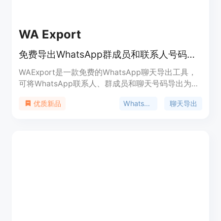
WA Export
免费导出WhatsApp群成员和联系人号码到Excel、CSV或VCard
WAExport是一款免费的WhatsApp聊天导出工具，
可将WhatsApp联系人、群成员和聊天号码导出为
Excel、CSV或VCard格式。其重要性在于帮助企业
WhatsApp
聊天导出
优质新品
和营销人员从WhatsApp中挖掘潜在客户，拓展业
务。产品的主要优点包括安全、快速、100%本地运
行，具有丰富的过滤和导出功能，且无高级每日限
制。价格为免费，定位是为营销人员和企业提供高效
的WhatsApp号码提取和导出解决方案。