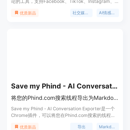
论的工具，支持Facebook、TikTok、Instagram、
YouTube和X等平台。该工具的重要性在于它能帮助
社交媒体评论导出
AI情感分析
优质新品
品牌和创作者高效获取和分析社交媒体评论数据，了
解受众反应。其主要优点包括支持多平台、提供AI情
感分析、有抽奖功能、可多种格式导出、有Chrome
扩展等。产品背景信息显示它预计2026年成立。价
格方面，提供免费套餐，每月有25次导出机会，也有
付费的Creator、Pro和Agency计划，可解锁更多功
能。该产品定位为满足品牌和创作者对社交媒体评论
数据处理和分析的需求。
Save my Phind - AI Conversation Exporter
将您的Phind.com搜索线程导出为Markdown文件！
Save my Phind - AI Conversation Exporter是一个
Chrome插件，可以将您在Phind.com搜索的线程导
出为格式化的Markdown文件。您可以将AI生成的信
导出
Markdown
优质新品
息保存在离线状态，与他人共享线程，或将其读入知