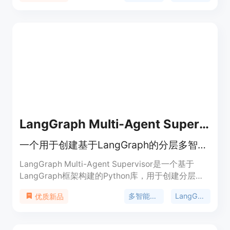
识库/笔记应用程序中。它还可以改善Phind网站的可
用性。
LangGraph Multi-Agent Supervisor
一个用于创建基于LangGraph的分层多智能体系统的Python库。
LangGraph Multi-Agent Supervisor是一个基于
LangGraph框架构建的Python库，用于创建分层多
智能体系统。它允许开发者通过一个中心化的监督智
多智能体系统
LangGraph
优质新品
能体来协调多个专业智能体，实现任务的动态分配和
通信管理。该技术的重要性在于其能够高效地组织复
杂的多智能体任务，提升系统的灵活性和可扩展性。