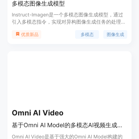
多模态图像生成模型
Instruct-Imagen是一个多模态图像生成模型，通过
引入多模态指令，实现对异构图像生成任务的处理，
并在未知任务中实现泛化。该模型利用自然语言整合
多模态
图像生成
优质新品
不同的模态（如文本、边缘、风格、主题等），标准
化丰富的生成意图。通过在预训练文本到图像扩散模
型上进行两阶段框架的微调，采用检索增强训练和多
样的图像生成任务微调，使得该模型在各种图像生成
数据集上的人工评估结果表明，其在领域内与先前的
任务特定模型相匹配或超越，并展现出对未知和更复
杂任务的有希望的泛化能力。
Omni AI Video
基于Omni AI Model的多模态AI视频生成器，支持多形式创作编辑。
Omni AI Video是基于强大的Omni AI Model构建的