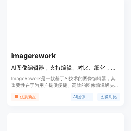
月转换额度限制，付费计划提供更高额度并有灵活购
买选项。
imagerework
AI图像编辑器，支持编辑、对比、细化，初始6个积分
ImageRework是一款基于AI技术的图像编辑器，其
重要性在于为用户提供便捷、高效的图像编辑解决方
案。主要优点包括操作简单，用户只需上传照片、描
AI图像编辑
图像对比
优质新品
述编辑需求，即可得到修改后的图像；支持对比前后
效果，方便用户直观看到变化；还能对最多5个标记
区域进行细化处理。产品背景是满足用户对于图像二
次编辑的需求。价格方面，成功编辑使用3个积分，
失败编辑不消耗积分，用户初始有6个积分。定位为