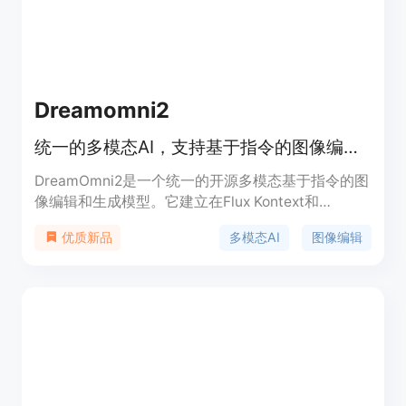
Dreamomni2
统一的多模态AI，支持基于指令的图像编辑与生成，超越商业模型。
DreamOmni2是一个统一的开源多模态基于指令的图
像编辑和生成模型。它建立在Flux Kontext和
Qwen2.5 VL之上，支持文本和图像指令，能处理抽
多模态AI
图像编辑
优质新品
象属性和具体对象。该模型在基准测试中优于商业模
型，具有出色的身份一致性和编辑精度。其开源特性
使得模型权重、训练代码和数据集都可在GitHub和
Hugging Face上免费获取，价格从4.90美元至
960.00美元不等，适合用于研究和商业应用。