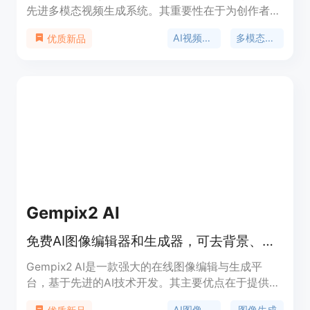
先进多模态视频生成系统。其重要性在于为创作者提
供了一站式的AI视频创作解决方案。主要优点包括支
AI视频生成
多模态创作
优质新品
持文本、图像、音频和视频输入，实现统一的多模态
处理；无需切换工具，提高创作效率；输出高质量视
频，适用于多种商业场景。产品背景是满足创作者对
高效、多功能AI视频创作工具的需求。价格方面，有
每日免费信用额度1 Credit，同时有不同的付费计划
可供选择，价格即将上调，现在订阅可锁定低价。定
位为面向创作者的一站式AI创意平台，提供7种顶级
AI模型用于视频、图像、音乐和语音生成。
Gempix2 AI
免费AI图像编辑器和生成器，可去背景、提升画质、生成AI艺术图像。
Gempix2 AI是一款强大的在线图像编辑与生成平
台，基于先进的AI技术开发。其主要优点在于提供丰
富多样的图像编辑功能，操作免费且具备专业特性，
AI图像编辑
图像生成