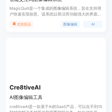
MagicQuill是一个集成的图像编辑系统，旨在支持用
户快速实现创意。该系统以简洁而功能强大的界面为
起点，使用户能够通过简单的几笔操作表达他们的想
图像编辑
AI
优质新品
法，如插入元素、擦除对象、改变颜色等。这些交互
由多模态大型语言模型（MLLM）实时监控，以预测
用户意图，无需输入提示。最后，我们应用强大的扩
散先验，通过精心学习的双分支插件模块，精确控制
编辑请求。
Cre8tiveAI
AI图像编辑工具
cre8tiveAI是一款基于AI的SaaS产品，可以在不到10