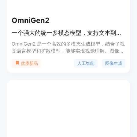
OmniGen2
一个强大的统一多模态模型，支持文本到图像生成及图像编辑。
OmniGen2 是一个高效的多模态生成模型，结合了视
觉语言模型和扩散模型，能够实现视觉理解、图像生
成及编辑等功能。其开源特性为研究人员和开发者提
人工智能
图像生成
优质新品
供了强大的基础，助力个性化和可控生成 AI 的探
索。