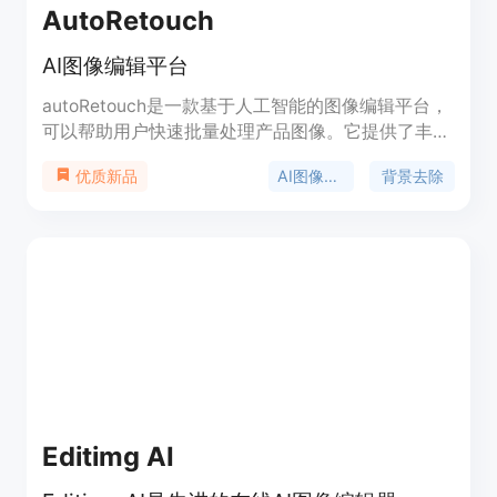
AutoRetouch
AI图像编辑平台
autoRetouch是一款基于人工智能的图像编辑平台，
可以帮助用户快速批量处理产品图像。它提供了丰富
的编辑工具，包括背景去除、虚拟模特、背景定制和
AI图像编辑
背景去除
优质新品
皮肤磨皮等功能。autoRetouch可以帮助用户提升产
品形象，节省时间和成本。定价灵活，每张图像仅需
0.25欧元起。
Editimg AI