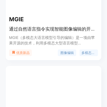
MGIE
通过自然语言指令实现智能图像编辑的开源技术。
MGIE（多模态大语言模型引导的编辑）是一项由苹
果开源的技术，利用多模态大型语言模型
（MLLMs）生成图像编辑指令，通过端到端训练，
图像编辑
多模态大语言模型
优质新品
捕捉视觉想象力并执行图像处理操作，使图像编辑更
加智能、直观。