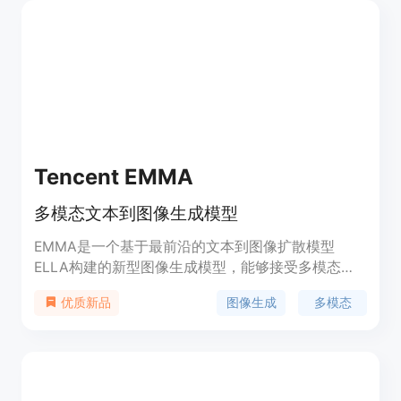
据需求自定义编辑布局，支持文本引导编辑和对象分
割编辑等功能。Edit Anything 的应用场景广泛，可
以应用于设计、艺术创作、摄影后期处理等领域。
Tencent EMMA
多模态文本到图像生成模型
EMMA是一个基于最前沿的文本到图像扩散模型
ELLA构建的新型图像生成模型，能够接受多模态提
示，通过创新的多模态特征连接器设计，有效整合文
图像生成
多模态
优质新品
本和补充模态信息。该模型通过冻结原始T2I扩散模
型的所有参数，并仅调整一些额外层，揭示了预训练
的T2I扩散模型可以秘密接受多模态提示的有趣特
性。EMMA易于适应不同的现有框架，是生成个性化
和上下文感知图像甚至视频的灵活有效工具。