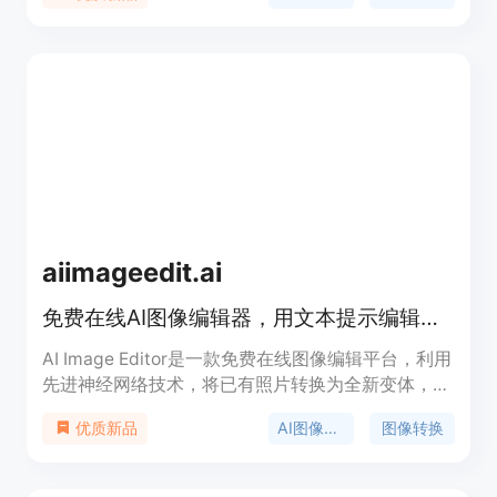
等领域。
aiimageedit.ai
免费在线AI图像编辑器，用文本提示编辑、重塑和重新设计图片。
AI Image Editor是一款免费在线图像编辑平台，利用
先进神经网络技术，将已有照片转换为全新变体，同
时保留核心结构和组成。主要优点包括智能结构保
AI图像编辑
图像转换
优质新品
存、精确区域控制、多功能创意工具包和批量生成等
功能。产品定位为满足创作者在营销、设计和内容制
作等领域的图像编辑需求。价格方面，免费用户有每