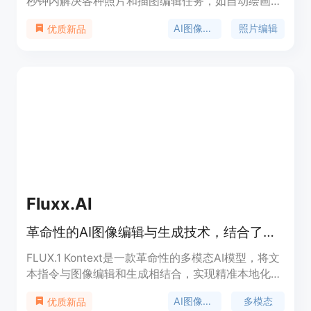
秒钟内解决各种照片和插图编辑任务，如自动绘画、
提高图像和视频的分辨率、剪辑、叠加和颜色校正
AI图像编辑
照片编辑
优质新品
等。
Fluxx.AI
革命性的AI图像编辑与生成技术，结合了文字指令和视觉语境，实现精准编辑和风格转移。
FLUX.1 Kontext是一款革命性的多模态AI模型，将文
本指令与图像编辑和生成相结合，实现精准本地化编
辑，保持角色一致性和风格连贯性。该产品适用于营
AI图像编辑
多模态
优质新品
销内容创作、电影制作和设计等专业工作流程。