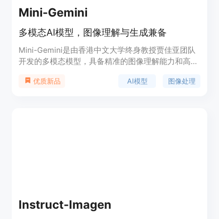
Mini-Gemini
多模态AI模型，图像理解与生成兼备
Mini-Gemini是由香港中文大学终身教授贾佳亚团队
开发的多模态模型，具备精准的图像理解能力和高质
量的训练数据。该模型结合图像推理和生成，提供不
AI模型
图像处理
优质新品
同规模的版本，性能与GPT-4和DALLE3相媲美。
Mini-Gemini采用Gemini的视觉双分支信息挖掘方法
和SDXL技术，通过卷积网络编码图像并利用
Attention机制挖掘信息，同时结合LLM生成文本链
接两个模型。
Instruct-Imagen