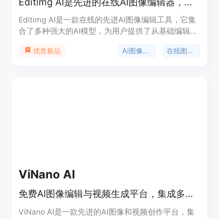
Editimg AI是先进的在线AI图像编辑器，提供多样编辑工具和效果。
Editimg AI是一款在线的先进AI图像编辑工具，它集
合了多种强大的AI模型，为用户提供了从基础编辑到
复杂转换的全面功能。该产品的主要优点在于其丰富
AI图像编辑
在线图像编辑
优质新品
的功能、便捷的操作流程以及支持多种常见图像格
式。用户可以通过简单的步骤上传、编辑和下载图
像，并且能够直接分享到社交媒体。产品定位为面向
设计师、创作者等人群，帮助他们提升创意工作流程
的效率。目前页面未提及价格相关信息，推测可能有
免费使用的部分功能。
ViNano AI
免费AI图像编辑与视频生成平台，集成多种技术，快速生成高质量内容。
ViNano AI是一款先进的AI图像和视频创作平台，集