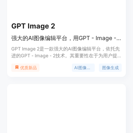
以惊人的速度和精度将愿景变为现实，扩展创意自由
的边界。
GPT Image 2
强大的AI图像编辑平台，用GPT - Image - 2技术生成、编辑和增强专业图像。
GPT Image 2是一款强大的AI图像编辑平台，依托先
进的GPT - Image - 2技术。其重要性在于为用户提
供了便捷、高效且高质量的图像创作和编辑解决方
AI图像编辑
图像生成
优质新品
案。主要优点包括能够快速将文本描述转化为高质量
图像，支持多种艺术风格，具备智能编辑和风格迁移
等功能，还提供背景处理工具。产品背景是在AI技术
不断发展的背景下，满足创作者对高效图像创作的需
求。该产品提供免费试用，定位为面向全球创意团
队、设计师、营销人员和内容创作者等专业人士以及
个人创作者的图像创作和编辑平台。