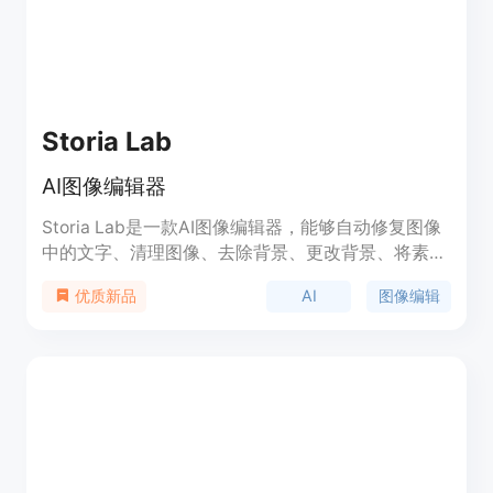
Storia Lab
AI图像编辑器
Storia Lab是一款AI图像编辑器，能够自动修复图像
中的文字、清理图像、去除背景、更改背景、将素描
转化为图像、生成图像变体、提高图像分辨率、将光
AI
图像编辑
优质新品
栅图像转化为矢量图像等。其功能强大，操作简便，
适用于个人和企业用户。定价灵活，可根据用户需求
选择不同的套餐。