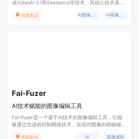
成VideoAI 3.1和Seedance等技术。其核心技术基于
先进的AI模型，能够理解自然语言命令，实现精确的
AI图像生成
AI视频生成
优质新品
图像和视频生成与编辑。产品的主要优点包括闪电般
的生成和编辑速度，支持多图像合并编辑，能够保持
角色一致性和场景融合等。平台定位为面向广大创作
者的一站式AI创作解决方案，提供免费试用，同时有
简单的定价方案，用户可升级到Pro版解锁更快的生
成速度和专属模型。
Fai-Fuzer
AI技术赋能的图像编辑工具
Fai-Fuzer是一个基于AI技术的图像编辑工具，它能
够通过先进的控制网络技术，实现对图像的精确编辑
和控制。该工具的主要优点在于其高度的灵活性和精
AI
图像编辑
优质新品
确性，可以广泛应用于图像修复、美化以及创意编辑