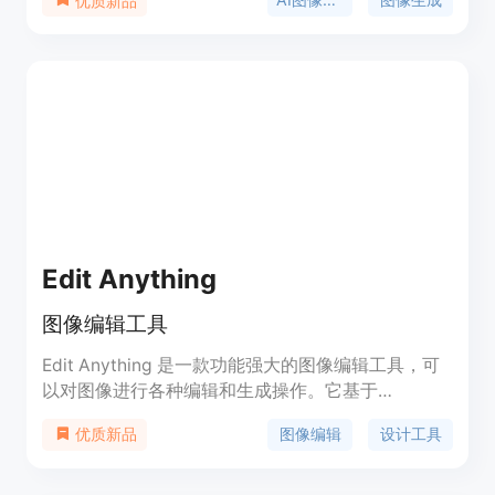
优质新品
还提供可选付费计划。平台定位为满足用户从简单到
专业的各类图像编辑需求，无论是个人用户进行日常
图片处理，还是专业人士进行复杂图像创作，都能在
该平台找到合适的工具。价格方面，基础功能免费使
用，高级功能可通过付费计划获取。
Edit Anything
图像编辑工具
Edit Anything 是一款功能强大的图像编辑工具，可
以对图像进行各种编辑和生成操作。它基于
Segment Anything、ControlNet、Stable Diffusion
图像编辑
设计工具
优质新品
等技术，支持跨图像区域拖拽和合并、服装编辑、发
型编辑、彩色隐形眼镜等功能。它还支持根据草图生
成图像，并提供了美颜编辑和生成功能。用户可以根