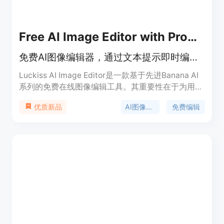
Free AI Image Editor with Prompt
免费AI图像编辑器，通过文本提示即时编辑图像，无需注册
Luckiss AI Image Editor是一款基于先进Banana AI
系列的免费在线图像编辑工具。其重要性在于为用户
提供了一种便捷、高效且专业的图像编辑方式。主要
AI图像编辑
免费编辑
优质新品
优点包括无需注册即可免费在线编辑，利用高性能
GPU实现秒级编辑，集成世界最先进的指令跟随模
型，可实现像素级精准控制。产品背景是为满足不同
用户在图像编辑方面的需求，无论是电商卖家、内容
创作者还是个人用户都能轻松上手。价格方面，提供
免费使用，也有付费的高级版本。定位是一款简单易
用、功能强大的AI图像编辑工具，旨在简化专业工作
流程，保护用户数据安全。