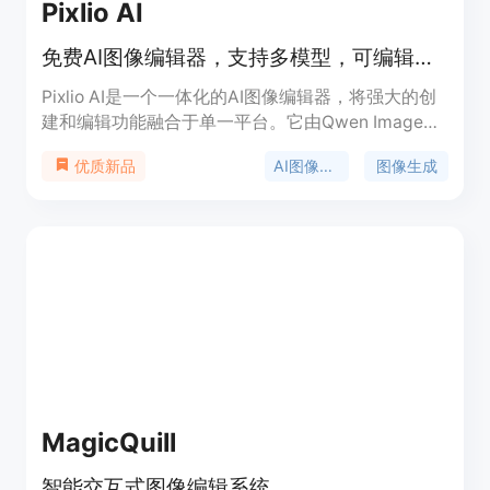
Pixlio AI
免费AI图像编辑器，支持多模型，可编辑、生成和转换图像。
Pixlio AI是一个一体化的AI图像编辑器，将强大的创
建和编辑功能融合于单一平台。它由Qwen Image
Edit、Nano Banana和Seedream 4等多种AI模型提
AI图像编辑
图像生成
优质新品
供支持，能让用户在数秒内获得专业级的图像处理结
果。其重要性在于为用户提供了便捷、高效且专业的
图像处理解决方案，无论是个人用户进行创意设计，
还是商业用户进行产品推广，都能满足需求。该产品
提供免费使用，并可注册获取免费额度，同时也有付
费定价方案。其定位是面向有图像编辑和生成需求的
广大用户群体，帮助他们轻松实现各种图像处理目
标。
MagicQuill
智能交互式图像编辑系统