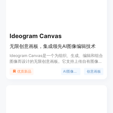
Ideogram Canvas
无限创意画板，集成领先AI图像编辑技术
Ideogram Canvas是一个为组织、生成、编辑和组合
图像而设计的无限创意画板。它支持上传自有图像或
在画板内生成新图像，并使用行业领先的Magic
AI图像编辑
创意画板
优质新品
Fill（图像修复）和Extend（图像扩展）工具进行无
缝编辑、扩展或组合。该产品特别适合图形设计，提
供高级文本渲染和精确的提示遵循，通过灵活、迭代
的过程将您的创意变为现实。Ideogram Canvas的背
景信息显示，它是基于AI的创新界面，旨在通过AI的
魔力增强您的迭代创意过程。无论您是经验丰富的设
计师还是刚开始设计之旅，我们的灵活平台都能让您