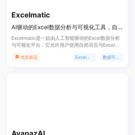
Excelmatic
AI驱动的Excel数据分析与可视化工具，自然语言交互，快速出结果
Excelmatic是一款由人工智能驱动的Excel数据分析
与可视化平台，它允许用户使用自然语言与Excel数
据进行交互，无需掌握复杂的公式和函数。该平台支
Excel分析
数据可视化
优质新品
持上传xlsx和csv格式的文件，能够提供即时答案、
生成图表和提供AI洞察，帮助用户快速准确地完成报
告。产品的主要优点包括自动化繁琐任务、智能识别
数据类型、一键生成专业图表、实时更新数据洞察
等。价格方面提供免费试用。其定位是帮助企业和个
人突破数据障碍，将Excel数据转化为可操作的商业
洞察。
AvanazAI