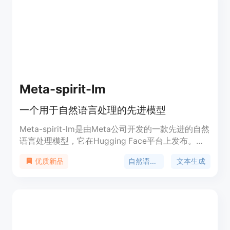
Meta-spirit-lm
一个用于自然语言处理的先进模型
Meta-spirit-lm是由Meta公司开发的一款先进的自然
语言处理模型，它在Hugging Face平台上发布。这
款模型在处理语言相关的任务时表现出色，如文本生
自然语言处理
文本生成
优质新品
成、翻译、问答等。它的重要性在于能够理解和生成
自然语言，极大地推动了人工智能在语言理解领域的
进步。该模型在开源社区中受到广泛关注，可以用于
研究和商业用途，但需遵守FAIR Noncommercial
Research License。