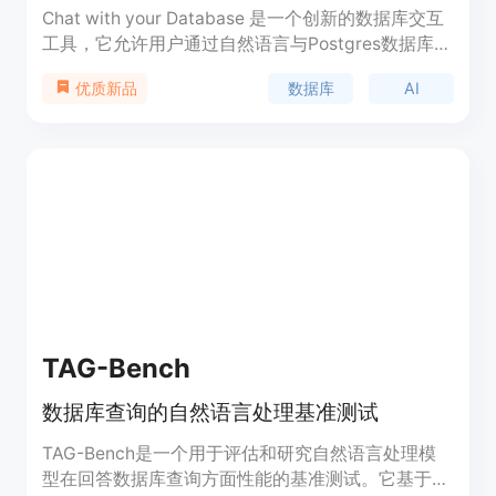
Chat with your Database 是一个创新的数据库交互
工具，它允许用户通过自然语言与Postgres数据库进
行交互。利用AI技术，用户可以轻松地查询、分析和
数据库
AI
优质新品
操作数据库，而无需编写复杂的SQL代码。该产品支
持开源，鼓励社区参与开发和贡献，代码在GitHub
上公开，用户可以自由探索、贡献或定制以满足特定
需求。
TAG-Bench
数据库查询的自然语言处理基准测试
TAG-Bench是一个用于评估和研究自然语言处理模
型在回答数据库查询方面性能的基准测试。它基于