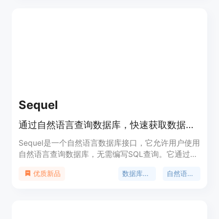
Sequel
通过自然语言查询数据库，快速获取数据洞察。
Sequel是一个自然语言数据库接口，它允许用户使用
自然语言查询数据库，无需编写SQL查询。它通过自
然语言处理技术将问题转换为SQL查询，并执行这些
数据库查询
自然语言处理
优质新品
查询以返回结果。Sequel支持多种数据库，如
PostgreSQL、MySQL和SQLite，并确保与现有数据
库的安全连接。它旨在帮助开发者、数据分析师和商
业用户更快速、更高效地查询数据库。