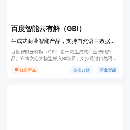
百度智能云有解（GBI）
生成式商业智能产品，支持自然语言数据分析
百度智能云有解（GBI）是一款生成式商业智能产
品。它将文心大模型融入BI场景，支持通过自然语言
对话式交互执行数据查询与分析，实现"任意表，随
数据分析
商业智能
优质新品
便问"，为企业客户建立"对话即洞察"的数据分析新范
式。主要功能包括任意表格即传即问、自然语言数据
查询、专业知识注入和复杂计算逻辑等。产品优势在
于打破传统预置模版限制，支持跨领域迁移应用场
景。定价暂未公开，根据不同接入方案会有差异。