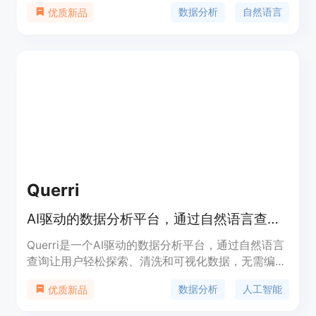
无需编写代码、公式或依赖其他工具。你可以与同事
数据分析
自然语言
优质新品
合作，共同挖掘团队所需的洞察力。Papyrus AI目前
正在被一些公司的用户测试使用。它提供免费试用，
具体定价请参考官方网站。
Querri
AI驱动的数据分析平台，通过自然语言查询让您轻松探索、清洗和可视化数据。
Querri是一个AI驱动的数据分析平台，通过自然语言
查询让用户轻松探索、清洗和可视化数据，无需编
码。Querri的主要优点在于简化了数据分析流程，提
数据分析
人工智能
优质新品
供快速的数据洞察，帮助用户更快地做出商业决策。