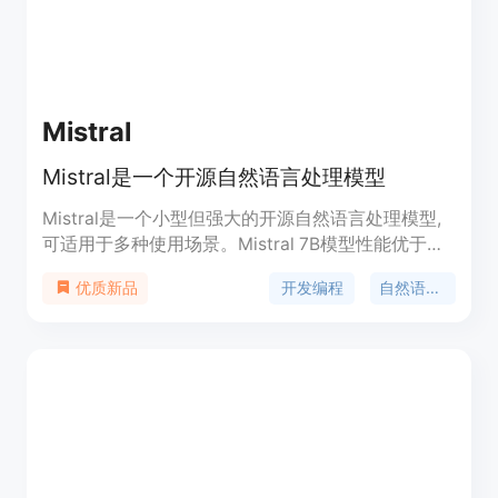
Mistral
Mistral是一个开源自然语言处理模型
Mistral是一个小型但强大的开源自然语言处理模型,
可适用于多种使用场景。Mistral 7B模型性能优于
Llama 2 13B模型,拥有自然的编程能力和8000个序
开发编程
自然语言处理
优质新品
列长度。Mistral采用Apache 2.0许可证发布,易于在
任何云端和个人电脑GPU上部署使用。