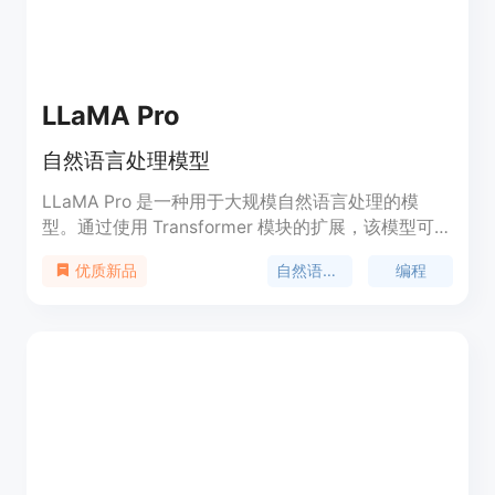
LLaMA Pro
自然语言处理模型
LLaMA Pro 是一种用于大规模自然语言处理的模
型。通过使用 Transformer 模块的扩展，该模型可以
在不遗忘旧知识的情况下，高效而有效地利用新语料
自然语言处理
编程
优质新品
库来提升模型的知识。LLaMA Pro 具有出色的性
能，在通用任务、编程和数学方面都表现出色。它是
基于 LLaMA2-7B 进行初始化的通用模型。LLaMA
Pro 和其指导类模型（LLaMA Pro-Instruct）在各种
基准测试中均取得了先进的性能，展示了在智能代理
中进行推理和处理各种任务的巨大潜力。该模型为将
自然语言和编程语言进行整合提供了宝贵的见解，为
在各种环境中有效运作的先进语言代理的开发奠定了
坚实的基础。