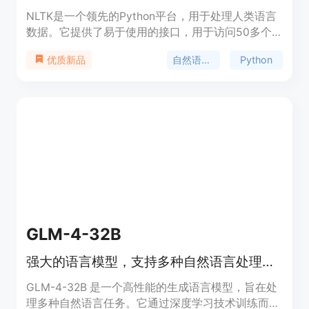
NLTK是一个领先的Python平台，用于处理人类语言
数据。它提供了易于使用的接口，用于访问50多个
语料库和词汇资源，如WordNet，并提供了一套文本
自然语言处理
Python
优质新品
处理库，用于分类、标记、解析和语义推理。它还提
供了工业级NLP库的封装，并有一个活跃的讨论论
坛。NLTK适用于语言学家、工程师、学生、教育
者、研究人员和行业用户。NLTK可以免费使用，并
且是一个开源的社区驱动项目。
GLM-4-32B
强大的语言模型，支持多种自然语言处理任务。
GLM-4-32B 是一个高性能的生成语言模型，旨在处
理多种自然语言任务。它通过深度学习技术训练而