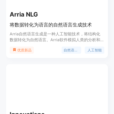
Arria NLG
将数据转化为语言的自然语言生成技术
Arria自然语言生成是一种人工智能技术，将结构化
数据转化为自然语言。Arria软件模拟人类的分析和
传达数据洞见的过程。Arria赋予人类使用机器处理
自然语言生成
人工智能
优质新品
能力，在机器速度下使用自然语言传达高级知识和理
解能力，超越了人类的能力。它提供超人能力，提供
关键的企业级准确性、先进的智能、高效性能和竞争
优势。