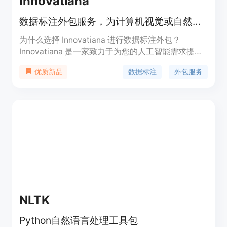
Innovatiana
数据标注外包服务，为计算机视觉或自然语言处理模型提供数据标注和标签
为什么选择 Innovatiana 进行数据标注外包？
Innovatiana 是一家致力于为您的人工智能需求提供
有意义和有影响力的外包服务的公司。我们在马达加
数据标注
外包服务
优质新品
斯加招聘并培训我们自己的数据标注团队，为他们提
供公平的薪水、良好的工作条件和职业发展机会。我
们拒绝使用众包实践，为您提供有意义和有影响力的
外包服务，并透明地提供用于人工智能的数据来源。
我们的任务由一位英语或法语经理负责，以实现紧密
的管理和沟通。我们提供灵活的价格，根据您的需求
和预算定价。我们重视数据的安全性和机密性，并采
取最佳的信息安全实践来保护数据。我们的数据标注
专家经过专业培训，为您提供高质量的标注数据，用
于培训您的人工智能模型。
NLTK
Python自然语言处理工具包