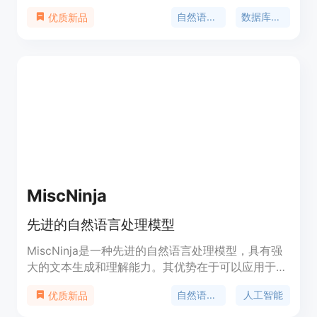
BIRD Text2SQL基准测试构建，并通过增加对世界知
自然语言处理
数据库查询
优质新品
识或超越数据库中明确信息的语义推理要求，提高了
查询的复杂性。TAG-Bench旨在推动AI和数据库技术
的融合，通过模拟真实的数据库查询场景，为研究者
提供了一个挑战现有模型的平台。
MiscNinja
先进的自然语言处理模型
MiscNinja是一种先进的自然语言处理模型，具有强
大的文本生成和理解能力。其优势在于可以应用于多
种领域，如智能对话系统、文本摘要、自动翻译等。
自然语言处理
人工智能
优质新品
定价根据使用情况而定，定位于为开发者和企业提供
强大的自然语言处理解决方案。