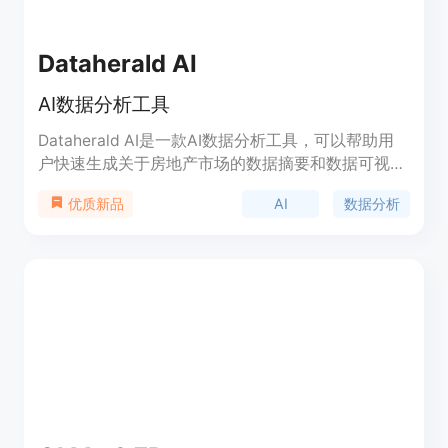
Dataherald AI
AI数据分析工具
Dataherald AI是一款AI数据分析工具，可以帮助用
户快速生成关于房地产市场的数据摘要和数据可视
化，支持租金、销售价格、挂牌价格、每平方英尺价
AI
数据分析
优质新品
格、已售房屋数量、库存和待售房屋数量等数据。目
前只支持美国的州、县、城市和邮政编码等地理位置
数据，时间范围只支持2020年1月1日以后的数据。
该产品目前处于技术预览阶段，功能有限。