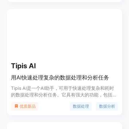
NLP应用。GradientJ提供简单易用的接口和工具，
让开发者能够快速上手并实现自己的用例。定价方案
灵活，适合个人开发者和企业用户。
Tipis AI
用AI快速处理复杂的数据处理和分析任务
Tipis AI是一个AI助手，可用于快速处理复杂和耗时
的数据处理和分析任务。它具有强大的功能，包括文
档分析、图表生成、自定义数据集成和团队协作等。
数据处理
数据分析
优质新品
价格为每月5000个积分，还有免费试用。适用于需
要处理大量数据的个人和团队。