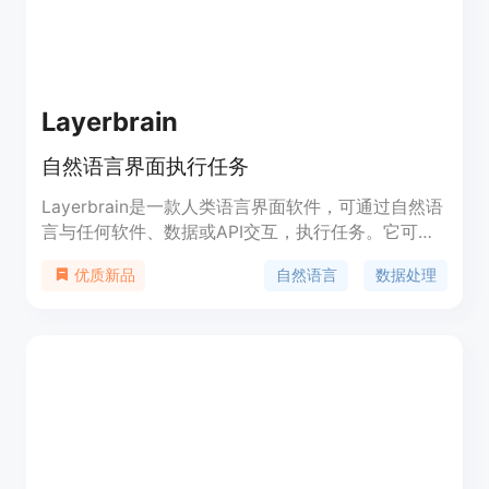
Layerbrain
自然语言界面执行任务
Layerbrain是一款人类语言界面软件，可通过自然语
言与任何软件、数据或API交互，执行任务。它可以
帮助用户省去繁琐的命令行或编程操作，提高工作效
自然语言
数据处理
优质新品
率。Layerbrain还提供了强大的数据处理和分析功
能，用户可以使用自然语言查询和分析数据。
Layerbrain的定价灵活，用户可以根据自己的需求选
择不同的套餐。