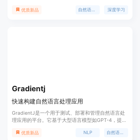
成，能够生成连贯的文本和回答复杂问题。该模型适
自然语言处理
深度学习
优质新品
用于学术研究、商业应用和开发者，价格合理，定位
精准，是自然语言处理领域的领先产品。
Gradientj
快速构建自然语言处理应用
GradientJ是一个用于测试、部署和管理自然语言处
理应用的平台。它基于大型语言模型如GPT-4，提供
快速构建NLP应用的能力。用户可以使用GradientJ
NLP
自然语言处理
优质新品
开发自定义的文本生成、问答系统、聊天机器人等