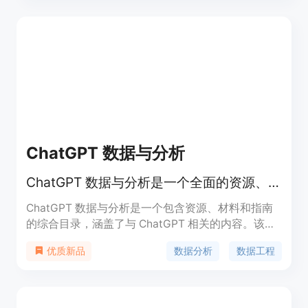
ChatGPT 数据与分析
ChatGPT 数据与分析是一个全面的资源、材料和指南目录，旨在帮助您掌握人工智能的艺术。
ChatGPT 数据与分析是一个包含资源、材料和指南
的综合目录，涵盖了与 ChatGPT 相关的内容。该目
录旨在帮助您提高 AI 技能。本书提供了 ChatGPT 的
数据分析
数据工程
优质新品
提示，可帮助您释放创造力，提高工作效率。提示清
晰简明。本目录中的所有材料都经过精心策划，确保
来源可靠和权威，为您提供高质量的信息和指导。