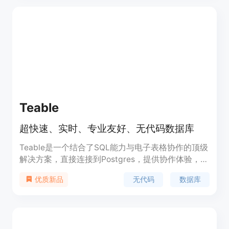
度、安全性、私有性、自学习能力，并且支持任何
SQL数据库。
Teable
超快速、实时、专业友好、无代码数据库
Teable是一个结合了SQL能力与电子表格协作的顶级
解决方案，直接连接到Postgres，提供协作体验，超
越Airtable，满足运营数据需求，显著加速快节奏的
无代码
数据库
优质新品
创业团队。集成了AI能力，可以快速创建应用程序、
分析数据、创建视图、执行操作等。