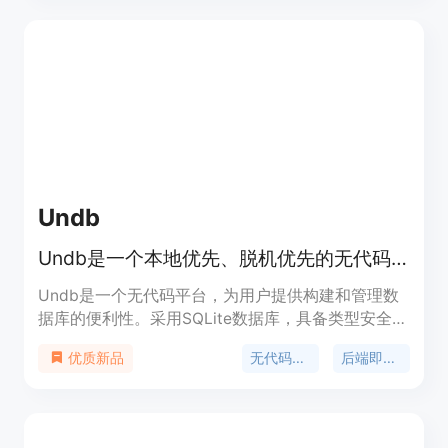
基于 LLaMA2-7B 进行初始化的通用模型。LLaMA
Pro 和其指导类模型（LLaMA Pro-Instruct）在各种
基准测试中均取得了先进的性能，展示了在智能代理
中进行推理和处理各种任务的巨大潜力。该模型为将
自然语言和编程语言进行整合提供了宝贵的见解，为
在各种环境中有效运作的先进语言代理的开发奠定了
坚实的基础。
Undb
Undb是一个本地优先、脱机优先的无代码平台，让您轻松构建和管理自己的数据库。
Undb是一个无代码平台，为用户提供构建和管理数
据库的便利性。采用SQLite数据库，具备类型安全的
API功能，使用户能够安全地管理数据。Undb是
无代码平台
后端即服务
优质新品
Airtable的替代品，可帮助用户轻松构建自己的应用
程序。