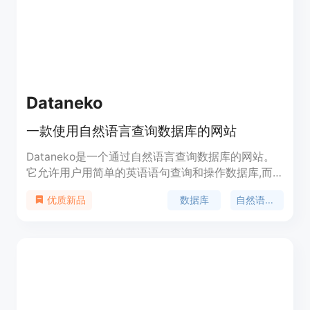
Dataneko
一款使用自然语言查询数据库的网站
Dataneko是一个通过自然语言查询数据库的网站。
它允许用户用简单的英语语句查询和操作数据库,而
不需要编写任何SQL代码。Dataneko适用于各种关
数据库
自然语言处理
优质新品
系数据库,包括MySQL、PostgreSQL、SQLite等。
它使用了自然语言处理技术,可以解析用户的英语查
询,自动生成对应的SQL语句,从而实现无代码数据库
访问。Dataneko让开发者和ANALYST们更高效地利
用数据库资源。