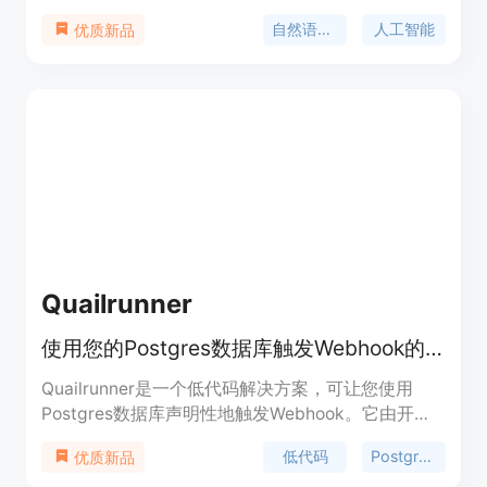
种领域，如智能对话系统、文本摘要、自动翻译等。
自然语言处理
人工智能
优质新品
定价根据使用情况而定，定位于为开发者和企业提供
强大的自然语言处理解决方案。
Quailrunner
使用您的Postgres数据库触发Webhook的低代码解决方案。
Quailrunner是一个低代码解决方案，可让您使用
Postgres数据库声明性地触发Webhook。它由开发
人员设计，旨在简化开发流程。Quailrunner的主要
低代码
Postgres数据库
优质新品
优点包括简单易用、灵活性强、适用于各种业务场