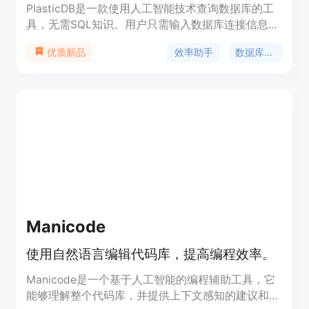
PlasticDB是一款使用人工智能技术查询数据库的工
具，无需SQL知识。用户只需输入数据库连接信息，
使用自然语言查询数据即可。PlasticDB能够快速准
效率助手
数据库查询
优质新品
确地返回用户所需的数据，大大提高了数据查询的效
率和便捷性。支持PostgreSQL、MySQL、
MariaDB、SQL Server等多种数据库类型。
PlasticDB的免费版功能丰富，适合个人和小型团队
使用。
Manicode
使用自然语言编辑代码库，提高编程效率。
Manicode是一个基于人工智能的编程辅助工具，它
能够理解整个代码库，并提供上下文感知的建议和编