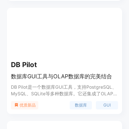
景。
DB Pilot
数据库GUI工具与OLAP数据库的完美结合
DB Pilot是一个数据库GUI工具，支持PostgreSQL、
MySQL、SQLite等多种数据库。它还集成了OLAP数
据库，可以连接各种数据源。内置的AI助手使得编写
数据库
GUI
优质新品
SQL查询变得简单易懂。定价分为免费版、Plus版和
Pro版。