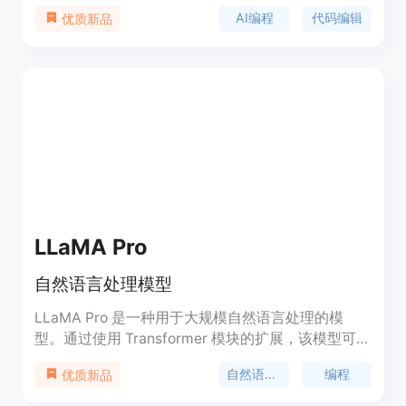
辑。用户可以使用简单的英语指令来编写代码，
AI编程
代码编辑
优质新品
Manicode将其翻译成高效、清晰的代码。此外，它
还支持AI驱动的重构，自动提升代码质量、修复错误
和优化性能。Manicode的出现代表了编程领域的一
次革命，它通过自然语言处理和人工智能技术，极大
地提高了开发者的工作效率，降低了编程的门槛。
LLaMA Pro
自然语言处理模型
LLaMA Pro 是一种用于大规模自然语言处理的模
型。通过使用 Transformer 模块的扩展，该模型可以
在不遗忘旧知识的情况下，高效而有效地利用新语料
自然语言处理
编程
优质新品
库来提升模型的知识。LLaMA Pro 具有出色的性
能，在通用任务、编程和数学方面都表现出色。它是