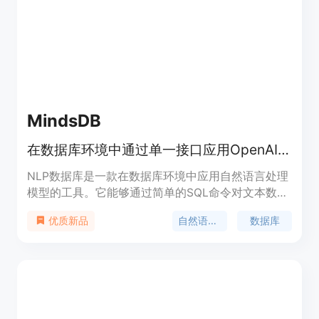
MindsDB
在数据库环境中通过单一接口应用OpenAI GPT和Hugging Face等NLP模型对文本数据进行处理
NLP数据库是一款在数据库环境中应用自然语言处理
模型的工具。它能够通过简单的SQL命令对文本数据
进行分类、标注、摘要、翻译等操作。通过使用
自然语言处理
数据库
优质新品
OpenAI GPT和Hugging Face等先进的预训练模型，
可以将非结构化的数据转化为有价值的见解。同时，
NLP数据库能够在数据层面直接生成预测和推理结
果，并提供了灵活易用的接口，减少了开发复杂性和
部署的工作量。用户可以根据自己的需求，将NLP模
型与数据层无缝集成，构建多层次的人工智能解决方