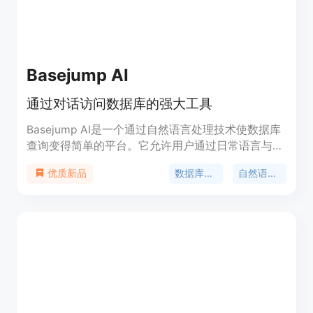
Basejump AI
通过对话访问数据库的强大工具
Basejump AI是一个通过自然语言处理技术使数据库
查询变得简单的平台。它允许用户通过日常语言与数
据库进行交互，从而快速获取所需数据，无需编写复
数据库访问
自然语言处理
优质新品
杂的SQL查询。这种技术对于提高工作效率、减少数
据分析师的工作负担以及使决策更加数据驱动具有重
要意义。Basejump AI提供了多种功能，包括实时数
据访问、数据点的可视化、数据集合的创建和数据准
确性的比较等。它适用于需要快速数据访问的各种行
业，如医疗保健、人力资源、软件开发等。产品提供
多种定价计划，包括免费试用和不同规模的企业方
案。