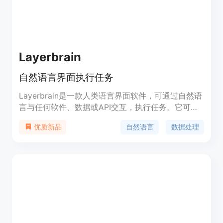
案。
Layerbrain
自然语言界面执行任务
Layerbrain是一款人类语言界面软件，可通过自然语
言与任何软件、数据或API交互，执行任务。它可以
帮助用户省去繁琐的命令行或编程操作，提高工作效
自然语言
数据处理
优质新品
率。Layerbrain还提供了强大的数据处理和分析功
能，用户可以使用自然语言查询和分析数据。
Layerbrain的定价灵活，用户可以根据自己的需求选
择不同的套餐。