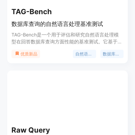
TAG-Bench
数据库查询的自然语言处理基准测试
TAG-Bench是一个用于评估和研究自然语言处理模
型在回答数据库查询方面性能的基准测试。它基于
BIRD Text2SQL基准测试构建，并通过增加对世界知
自然语言处理
数据库查询
优质新品
识或超越数据库中明确信息的语义推理要求，提高了
查询的复杂性。TAG-Bench旨在推动AI和数据库技术
的融合，通过模拟真实的数据库查询场景，为研究者
提供了一个挑战现有模型的平台。
Raw Query