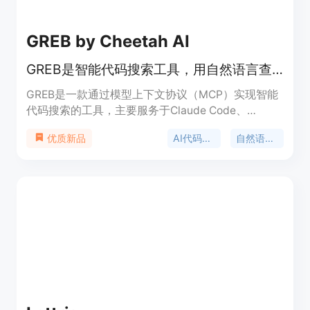
GREB by Cheetah AI
GREB是智能代码搜索工具，用自然语言查代码，快且准，适配多种AI
GREB是一款通过模型上下文协议（MCP）实现智能
代码搜索的工具，主要服务于Claude Code、
Cursor、Windsurf和Cheetah AI等AI编码助手。该
AI代码搜索
自然语言代码搜索
优质新品
产品由Cheetah AI提供支持，其重要性在于为开发者
提供了一种更高效、准确的代码搜索方式。与传统的
RAG（检索增强生成）方法相比，GREB能够更快速
地响应查询，并提供更相关的搜索结果。产品定位为
满足开发者在大规模代码库中快速精准检索代码的需
求，助力开发者提高开发效率。目前推出了启动优惠
活动，使用代码'GREBLAUNCH50'可享受50%的折
扣，采用按使用量付费的模式。