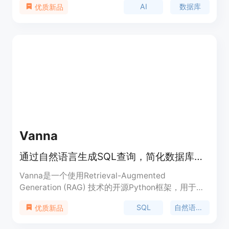
AI
数据库
优质新品
MySQL、MongoDB 等，并且可以与 OpenAI、
Google Gemini 等 LLM 客户端集成。其主要优点是
简化了数据库管理流程，降低了技术门槛，使非技术
用户也能轻松管理和查询数据。NeoBase 采用开源
模式，用户可以根据自身需求进行定制和部署，确保
数据安全性和隐私性。它主要面向需要高效管理和分
析数据的企业和开发者，旨在提高数据库操作的效率
和便捷性。
Vanna
通过自然语言生成SQL查询，简化数据库交互。
Vanna是一个使用Retrieval-Augmented
Generation (RAG) 技术的开源Python框架，用于
SQL生成和相关功能。它通过训练RAG模型，将自然
SQL
自然语言处理
优质新品
语言问题转换为SQL查询，从而允许用户以提问的形
式与数据库进行交互。Vanna的主要优点包括高准确