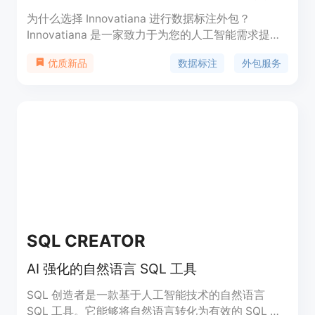
为什么选择 Innovatiana 进行数据标注外包？
Innovatiana 是一家致力于为您的人工智能需求提供
有意义和有影响力的外包服务的公司。我们在马达加
数据标注
外包服务
优质新品
斯加招聘并培训我们自己的数据标注团队，为他们提
供公平的薪水、良好的工作条件和职业发展机会。我
们拒绝使用众包实践，为您提供有意义和有影响力的
外包服务，并透明地提供用于人工智能的数据来源。
我们的任务由一位英语或法语经理负责，以实现紧密
的管理和沟通。我们提供灵活的价格，根据您的需求
和预算定价。我们重视数据的安全性和机密性，并采
取最佳的信息安全实践来保护数据。我们的数据标注
专家经过专业培训，为您提供高质量的标注数据，用
于培训您的人工智能模型。
SQL CREATOR
AI 强化的自然语言 SQL 工具
SQL 创造者是一款基于人工智能技术的自然语言
SQL 工具。它能够将自然语言转化为有效的 SQL 语