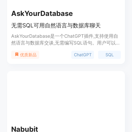
AskYourDatabase
无需SQL可用自然语言与数据库聊天
AskYourDatabase是一个ChatGPT插件,支持使用自
然语言与数据库交谈,无需编写SQL语句。用户可以简
单连接自己的SQL或NoSQL数据库,通过聊天的方式
ChatGPT
SQL
优质新品
获取数据洞察、可视化数据、插入测试数据、设计表
结构等,提升工作效率。
Nabubit