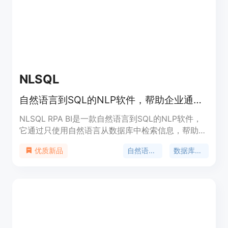
NLSQL
自然语言到SQL的NLP软件，帮助企业通过只使用自然语言从数据库中检索信息，做出更好的业务决策
NLSQL RPA BI是一款自然语言到SQL的NLP软件，
它通过只使用自然语言从数据库中检索信息，帮助企
业做出更好的业务决策。它支持与所有主要的数据库
自然语言到SQL
数据库查询
优质新品
类型和企业通信工具集成，帮助企业以数据驱动的方
式更快地推动业务发展。它不需要将任何敏感或机密
数据传输到企业IT生态系统之外，确保数据安全。