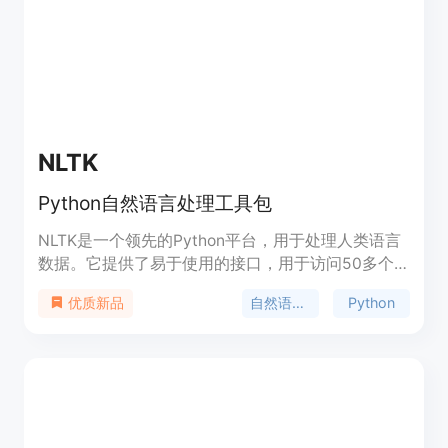
NLTK
Python自然语言处理工具包
NLTK是一个领先的Python平台，用于处理人类语言
数据。它提供了易于使用的接口，用于访问50多个
语料库和词汇资源，如WordNet，并提供了一套文本
自然语言处理
Python
优质新品
处理库，用于分类、标记、解析和语义推理。它还提
供了工业级NLP库的封装，并有一个活跃的讨论论
坛。NLTK适用于语言学家、工程师、学生、教育
者、研究人员和行业用户。NLTK可以免费使用，并
且是一个开源的社区驱动项目。