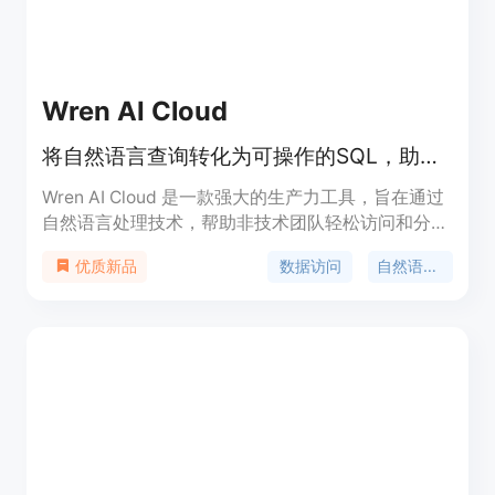
Wren AI Cloud
将自然语言查询转化为可操作的SQL，助力数据团队快速获取数据库中的洞察。
Wren AI Cloud 是一款强大的生产力工具，旨在通过
自然语言处理技术，帮助非技术团队轻松访问和分析
数据库中的数据。它利用先进的SQL生成算法和多智
数据访问
自然语言处理
优质新品
能体工作流程，减少AI幻觉，提供可靠、准确的数据
查询结果。产品主要面向企业数据团队、销售和市场
团队，以及开源社区，支持多种数据库和SaaS工具
的集成。其价格策略灵活，提供免费试用选项，旨在
推动数据驱动的文化，加速决策过程。