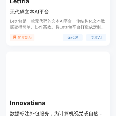
Lettria
无代码文本AI平台
Lettria是一款无代码的文本AI平台，使结构化文本数
据变得简单、协作高效。将Lettria平台打造成定制的
自然语言处理工具，开始发挥数据的真正潜力。平台
无代码
文本AI
优质新品
提供文本采集和管理、文本清洗、词汇定制、标签注
释、训练和评估等功能。Lettria可用于多个场景，帮
助用户进行在线评论分析、CRM填写、质量监控、产
品推荐等任务。
Innovatiana
数据标注外包服务，为计算机视觉或自然语言处理模型提供数据标注和标签