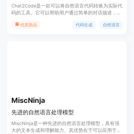
Chat2Code是一款可以将自然语言代码转换为实际代
码的工具。它可以帮助用户通过简单的对话描述，快
速生成复杂的代码，提高开发效率。Chat2Code具有
代码生成
自然语言
优质新品
智能的代码生成功能、友好的用户界面、多种编程语
言支持等优势。定价根据使用情况而定，详细信息请
访问官方网站。
MiscNinja
先进的自然语言处理模型
MiscNinja是一种先进的自然语言处理模型，具有强
大的文本生成和理解能力。其优势在于可以应用于多