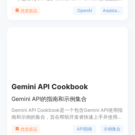
速搭建聊天机器人的模板项目。它支持流式传输、代
OpenAI
Assistants API
优质新品
码解释器和文件搜索等高级功能，旨在展示如何在
Next.js应用中集成OpenAI的强大能力。
Gemini API Cookbook
Gemini API的指南和示例集合
Gemini API Cookbook是一个包含Gemini API使用指
南和示例的集合，旨在帮助开发者快速上手并使用
Gemini API。这些示例大多数是用Python编写的
API指南
示例集合
优质新品
Colab Notebooks，可以直接在Google Colab中打