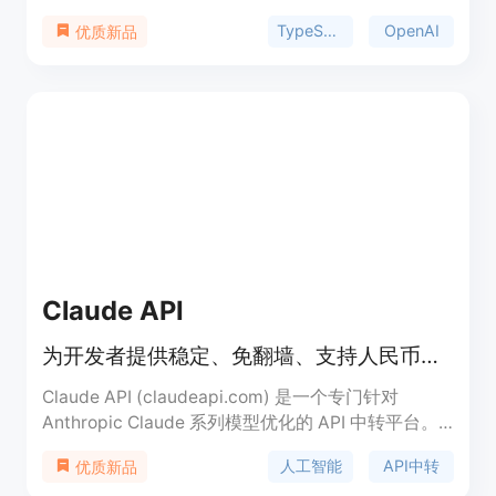
型的特性，并且是OpenAI官方JavaScript版本的完
TypeScript
OpenAI
优质新品
美替代品。该客户端修复了许多小错误和不一致性，
并且完全兼容官方和非官方事件。它支持Node.js、
浏览器、Deno、Bun、CF workers等多种环境，并
且已发布到NPM。该技术的重要性在于它能够为开
发者提供一种更安全、更便捷的方式来集成和使用
OpenAI的实时语音功能，特别是在需要处理大量数
据和请求时。
Claude API
为开发者提供稳定、免翻墙、支持人民币结算的 Anthropic Claude API 中转服务。
Claude API (claudeapi.com) 是一个专门针对
Anthropic Claude 系列模型优化的 API 中转平台。
该产品旨在解决国内开发者在使用 Claude 官方 API
人工智能
API中转
优质新品
时面临的账号易被封禁、海外信用卡支付困难以及网