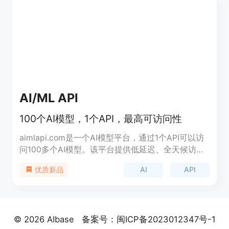
求。
AI/ML API
100个AI模型，1个API，最高可访问性
aimlapi.com是一个AI模型平台，通过1个API可以访
问100多个AI模型。该平台提供低延迟、全天候访问
的AI服务，可节省高达80%的成本。AI模型包括高级
AI
API
优质新品
LLM、语音转文字、文字转语音、聊天机器人和图像
生成等功能。定价简单明了，为开发者提供最低市场
价格。支持与OpenAI兼容，无缝切换使用。适用于
各种场景，包括聊天、语音、图像等。支持快速响应
© 2026 AIbase
备案号：闽ICP备2023012347号-1
和高效扩展，保证99%的运行时间。欢迎免费试用1