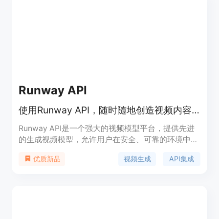
Runway API
使用Runway API，随时随地创造视频内容。
Runway API是一个强大的视频模型平台，提供先进
的生成视频模型，允许用户在安全、可靠的环境中嵌
入Gen-3 Alpha Turbo到他们的产品中。它支持广泛
视频生成
API集成
优质新品
的应用场景，包括创意广告、音乐视频、电影制作
等，是全球顶尖创意人士的首选。