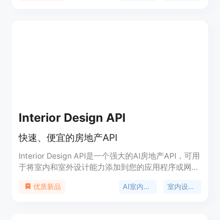
它还具备官转验证功能，帮助用户确认API的真实
性。
Interior Design API
快速、便宜的房地产API
Interior Design API是一个强大的AI房地产API，可用
于将室内和室外设计能力添加到您的应用程序或网站
中。它使用我们专有的ULTRA图像扩散模型生成高质
AI室内设计
室内设计API
优质新品
量的设计效果。价格实惠且输出迅速。