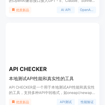
的OpenAI兼容接口接入GPT - 5、Claude、Sonnet
4.5、Gemini 2.5等50多种主流AI模型。其重要性在
AI API
OpenAI API
优质新品
于为企业提供了便捷、高效且稳定的AI模型调用方
式。主要优点包括兼容OpenAI接口，可降低企业迁
移成本；支持多模型路由，能根据业务需求自动切换
模型；具备故障切换功能，保障服务的高可用性；支
持统一计费，方便企业进行成本管理。该平台采用按
量计费模式，价格为0美元起，目标定位是为需要多
模型覆盖、故障切换、统一计费以及希望降低迁移成
本的团队提供服务。
API CHECKER
本地测试API性能和真实性的工具
API CHECKER是一个用于本地测试API性能和真实性
的工具，支持多种API中转格式，如oneapi/newapi
等。它允许用户输入API URL和APIKey，选择或输入
API测试
性能验证
优质新品
测试模型，进行本地测试，并提供详细报告。此外，