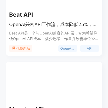
Beat API
OpenAI兼容API工作流，成本降低25%，助力开发者高效开发。
Best API是一个与OpenAI兼容的API层，专为希望降
低OpenAI API成本、减少迁移工作量并改善单位经
济效益的开发者设计。其主要优点在于使用开发者熟
OpenAI兼容
API
优质新品
悉的OpenAI API格式，只需更改基础URL即可快速切
换，成本比直接使用OpenAI降低25%。该产品适用
于独立开发者、AI初创公司和内容密集型应用，可帮
助他们在不改变开发方式的前提下，有效控制成本。