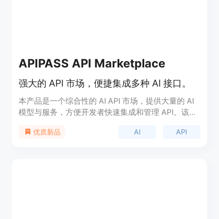
APIPASS API Marketplace
强大的 API 市场，便捷集成多种 AI 接口。
本产品是一个综合性的 AI API 市场，提供大量的 AI
模型与服务，方便开发者快速集成和管理 API。该平
台支持多种功能，如图像生成、视频制作和文本处
AI
API
优质新品
理，具有高效、可靠的性能，价格合理，适合各类开
发者使用。用户可通过简单的接口调用，获得高质量
的图像和视频生成，满足多样化的创意需求。