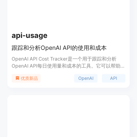
api-usage
跟踪和分析OpenAI API的使用和成本
OpenAI API Cost Tracker是一个用于跟踪和分析
OpenAI API每日使用量和成本的工具。它可以帮助
用户了解不同模型的成本，包括ChatGPT、GPT-4、
OpenAI
API
优质新品
Whisper和文本嵌入模型。用户可以按时间或使用饼
图显示信息。该工具是开源的，不会泄露您的API密
钥。