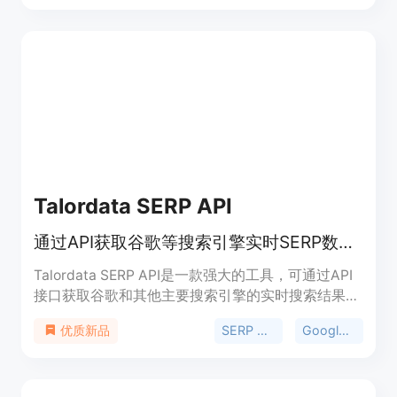
开或下载到本地环境中运行。
Talordata SERP API
通过API获取谷歌等搜索引擎实时SERP数据，支持地理定位，按需付费。
Talordata SERP API是一款强大的工具，可通过API
接口获取谷歌和其他主要搜索引擎的实时搜索结果页
面（SERP）数据。其重要性在于为企业和开发者提
SERP API
Google SERP API
优质新品
供了便捷、高效的数据获取途径。主要优点包括支持
地理定位，能根据不同地区获取精准数据；仅对成功
请求收费，降低成本；提供JSON或HTML格式的结