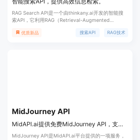
智能搜索API，提供高效信息检索。
RAG Search API是一个由thinkany.ai开发的智能搜
索API，它利用RAG（Retrieval-Augmented
Generation）技术，结合了检索和生成的特点，为用
搜索API
RAG技术
优质新品
户提供高效、准确的信息检索服务。该API支持自定
义配置，包括搜索数量、是否进行重排、过滤等，能
够满足不同用户的需求。
MidJourney API
MidAPI.ai提供免费MidJourney API，支持V7等模型生成图像与视频。
MidJourney API是MidAPI.ai平台提供的一项服务，