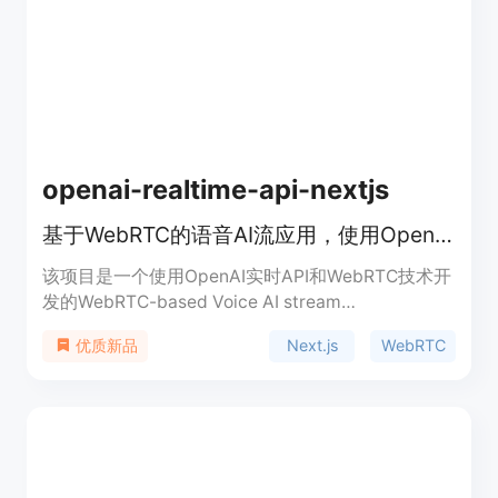
的需求。
openai-realtime-api-nextjs
基于WebRTC的语音AI流应用，使用OpenAI实时API和WebRTC开发。
该项目是一个使用OpenAI实时API和WebRTC技术开
发的WebRTC-based Voice AI stream
application，以Next.js框架搭建，具备服务器端渲
Next.js
WebRTC
优质新品
染和API路由功能，配合shadcn/ui开发的UI组件，支
持实时音频对话，还加入了抽象WebRTC处理的
hook，以及6个示例函数展示客户端工具与实时API
结合使用。项目开源免费，主要面向开发者，可用于
快速搭建具有语音AI功能的Web应用。