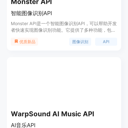
Monster API
智能图像识别API
Monster API是一个智能图像识别API，可以帮助开发
者快速实现图像识别功能。它提供了多种功能，包括
物体识别、人脸识别、文字识别等。优势是准确率
图像识别
API
优质新品
高、响应速度快、易于集成。价格根据使用情况计
费，具体请查看官方网站。Monster API的定位是为
开发者提供强大的图像识别能力，帮助他们构建智能
应用。
WarpSound AI Music API
AI音乐API