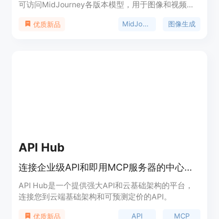
可访问MidJourney各版本模型，用于图像和视频生
成。产品重要性在于为创作者提供便捷、高效的AI创
MidJourney API
图像生成
优质新品
作工具。主要优点包括支持多版本模型、功能丰富、
生成效果好、速度快等。背景信息是随着AI绘画和视
频生成技术的发展，满足用户多样化创作需求。价格
方面提供免费的API密钥，可在免费模式下使用，也
有付费的快速模式。产品定位是为各类创作者、开发
者和企业提供高质量的AI图像和视频生成服务。
API Hub
连接企业级API和即用MCP服务器的中心枢纽。
API Hub是一个提供强大API和云基础架构的平台，
连接您到云端基础架构和可预测定价的API。
API
MCP
优质新品