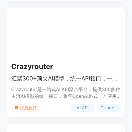
络连接不稳定等痛点。它通过在全球部署加速节点，
确保了极低的延迟（平均小于200ms）和高可用性
（99.8% Uptime）。其核心价值在于“零门槛”接
入，开发者无需更改现有代码逻辑，仅需替换
base_url 即可平滑迁移。平台定位为高性能、高可靠
性的企业级 Claude 接入方案，采用按量计费模式，
并提供完善的中文技术支持与合规的发票服务。
Crazyrouter
汇聚300+顶尖AI模型，统一API接口，一键调用，价格更低无需订阅。
Crazyrouter是一站式AI API聚合平台，提供300多种
主流AI模型的统一接口，兼容OpenAI格式，方便用
户快速迁移与集成。其重要性在于为用户提供了便
AI API
Claude API keys
优质新品
捷、高效的AI模型调用方式，无需分别对接多个模型
接口。主要优点包括价格比直接使用模型低20 -
50%，且无需订阅；具有更高的稳定性，能一站式访
问多种模型。产品背景是满足用户对多模型统一调用