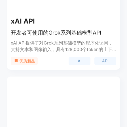
xAI API
开发者可使用的Grok系列基础模型API
xAI API提供了对Grok系列基础模型的程序化访问，
支持文本和图像输入，具有128,000个token的上下
文长度，并支持函数调用和系统提示。该API与
AI
API
优质新品
OpenAI和Anthropic的API完全兼容，简化了迁移过
程。产品背景信息显示，xAI正在进行公共Beta测
试，直至2024年底，期间每位用户每月可获得25美
元的免费API积分。