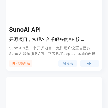
SunoAI API
开源项目，实现AI音乐服务的API接口
Suno API是一个开源项目，允许用户设置自己的
Suno AI音乐服务API。它实现了app.suno.ai的创建
API，兼容OpenAI的API格式，支持自定义模式，一
AI音乐
API
优质新品
键部署到Vercel，并且拥有开放源代码许可证，允许
自由集成和修改。